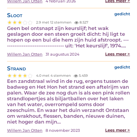
Lees meer >
Willem Jan Otten
4 februari 2026
Sloot
gedicht
2.9 met 12 stemmen
8.527
Geen bel ontsnapt zijn keurslijf; het wak
geslagen door een steen groeit dicht: hij ligt te
hopen op een bui die hem zijn huid afstroopt. ---
------------------------------- uit: 'Het keurslijf', 1974.…
Lees meer >
Willem Jan Otten
31 augustus 2024
Strand
gedicht
4.0 met 4 stemmen
5.459
Een zandstraal wind in de rug, ergens tussen de
badweg en Het Hon het strand een aftelrijm van
palen. Waar de zee nog dun is als een pink rollen
strandlopertjes als biljartballen over het laken
van het water, overrompeld soms door
zeeschuim. En waar het duin verzandt Ontstaan
om wrakhout, flessen, banden, nieuwe duinen,
niet hoger dan mijn…
Lees meer >
Willem Jan Otten
8 november 2023