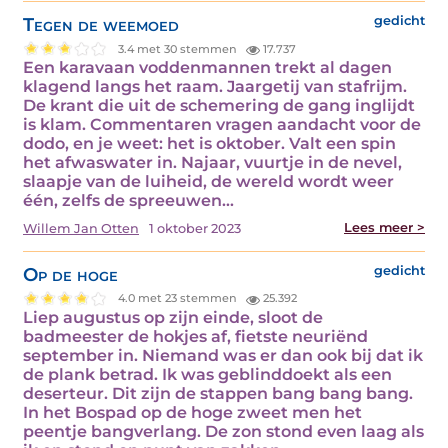
Tegen de weemoed
gedicht
3.4 met 30 stemmen
17.737
Een karavaan voddenmannen trekt al dagen
klagend langs het raam. Jaargetij van stafrijm.
De krant die uit de schemering de gang inglijdt
is klam. Commentaren vragen aandacht voor de
dodo, en je weet: het is oktober. Valt een spin
het afwaswater in. Najaar, vuurtje in de nevel,
slaapje van de luiheid, de wereld wordt weer
één, zelfs de spreeuwen…
Lees meer >
Willem Jan Otten
1 oktober 2023
Op de hoge
gedicht
4.0 met 23 stemmen
25.392
Liep augustus op zijn einde, sloot de
badmeester de hokjes af, fietste neuriënd
september in. Niemand was er dan ook bij dat ik
de plank betrad. Ik was geblinddoekt als een
deserteur. Dit zijn de stappen bang bang bang.
In het Bospad op de hoge zweet men het
peentje bangverlang. De zon stond even laag als