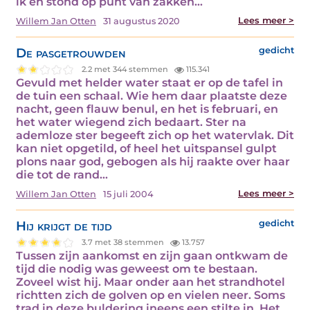
ik en stond op punt van zakken…
Lees meer >
Willem Jan Otten
31 augustus 2020
De pasgetrouwden
gedicht
2.2 met 344 stemmen
115.341
Gevuld met helder water staat er op de tafel in
de tuin een schaal. Wie hem daar plaatste deze
nacht, geen flauw benul, en het is februari, en
het water wiegend zich bedaart. Ster na
ademloze ster begeeft zich op het watervlak. Dit
kan niet opgetild, of heel het uitspansel gulpt
plons naar god, gebogen als hij raakte over haar
die tot de rand…
Lees meer >
Willem Jan Otten
15 juli 2004
Hij krijgt de tijd
gedicht
3.7 met 38 stemmen
13.757
Tussen zijn aankomst en zijn gaan ontkwam de
tijd die nodig was geweest om te bestaan.
Zoveel wist hij. Maar onder aan het strandhotel
richtten zich de golven op en vielen neer. Soms
trad in deze buldering ineens een stilte in. Het