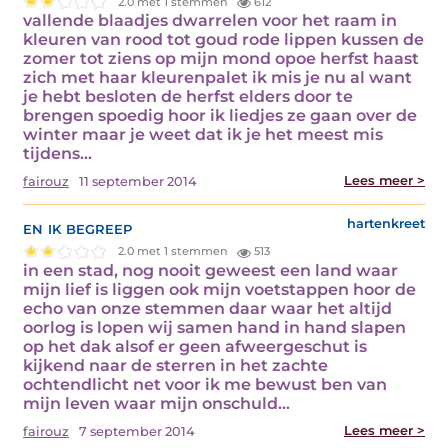
2.0 met 1 stemmen
612
vallende blaadjes dwarrelen voor het raam in
kleuren van rood tot goud rode lippen kussen de
zomer tot ziens op mijn mond opoe herfst haast
zich met haar kleurenpalet ik mis je nu al want
je hebt besloten de herfst elders door te
brengen spoedig hoor ik liedjes ze gaan over de
winter maar je weet dat ik je het meest mis
tijdens…
Lees meer >
fairouz
11 september 2014
en ik begreep
hartenkreet
2.0 met 1 stemmen
513
in een stad, nog nooit geweest een land waar
mijn lief is liggen ook mijn voetstappen hoor de
echo van onze stemmen daar waar het altijd
oorlog is lopen wij samen hand in hand slapen
op het dak alsof er geen afweergeschut is
kijkend naar de sterren in het zachte
ochtendlicht net voor ik me bewust ben van
mijn leven waar mijn onschuld…
Lees meer >
fairouz
7 september 2014