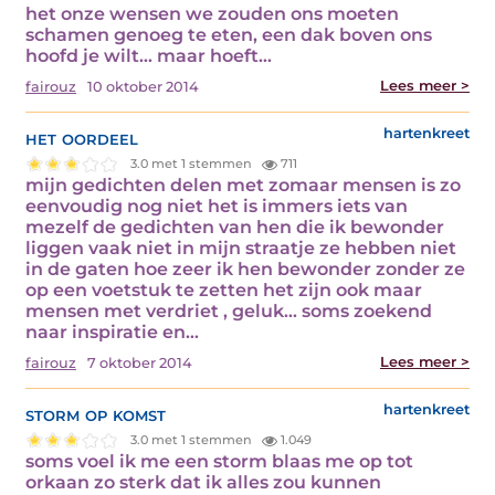
het onze wensen we zouden ons moeten
schamen genoeg te eten, een dak boven ons
hoofd je wilt… maar hoeft…
Lees meer >
fairouz
10 oktober 2014
het oordeel
hartenkreet
3.0 met 1 stemmen
711
mijn gedichten delen met zomaar mensen is zo
eenvoudig nog niet het is immers iets van
mezelf de gedichten van hen die ik bewonder
liggen vaak niet in mijn straatje ze hebben niet
in de gaten hoe zeer ik hen bewonder zonder ze
op een voetstuk te zetten het zijn ook maar
mensen met verdriet , geluk… soms zoekend
naar inspiratie en…
Lees meer >
fairouz
7 oktober 2014
storm op komst
hartenkreet
3.0 met 1 stemmen
1.049
soms voel ik me een storm blaas me op tot
orkaan zo sterk dat ik alles zou kunnen