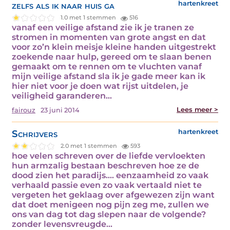
zelfs als ik naar huis ga
hartenkreet
1.0 met 1 stemmen
516
vanaf een veilige afstand zie ik je tranen ze
stromen in momenten van grote angst en dat
voor zo’n klein meisje kleine handen uitgestrekt
zoekende naar hulp, gereed om te slaan benen
gemaakt om te rennen om te vluchten vanaf
mijn veilige afstand sla ik je gade meer kan ik
hier niet voor je doen wat rijst uitdelen, je
veiligheid garanderen…
Lees meer >
fairouz
23 juni 2014
Schrijvers
hartenkreet
2.0 met 1 stemmen
593
hoe velen schreven over de liefde vervloekten
hun armzalig bestaan beschreven hoe ze de
dood zien het paradijs…. eenzaamheid zo vaak
verhaald passie even zo vaak vertaald niet te
vergeten het geklaag over afgewezen zijn want
dat doet menigeen nog pijn zeg me, zullen we
ons van dag tot dag slepen naar de volgende?
zonder levensvreugde…