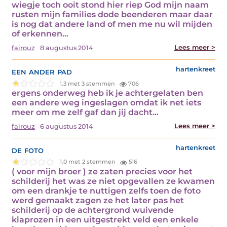
wiegje toch ooit stond hier riep God mijn naam
rusten mijn families dode beenderen maar daar
is nog dat andere land of men me nu wil mijden
of erkennen…
Lees meer >
fairouz
8 augustus 2014
een ander pad
hartenkreet
1.3 met 3 stemmen
706
ergens onderweg heb ik je achtergelaten ben
een andere weg ingeslagen omdat ik net iets
meer om me zelf gaf dan jij dacht…
Lees meer >
fairouz
6 augustus 2014
de foto
hartenkreet
1.0 met 2 stemmen
516
( voor mijn broer ) ze zaten precies voor het
schilderij het was ze niet opgevallen ze kwamen
om een drankje te nuttigen zelfs toen de foto
werd gemaakt zagen ze het later pas het
schilderij op de achtergrond wuivende
klaprozen in een uitgestrekt veld een enkele