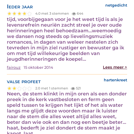
Ieder jaar
netgedicht
4.0 met 3 stemmen
644
tijd, voorbijgegaan voor je het weet tijd is als je
levensrefrein neuriën zacht streel je over oude
herinneringen heel behoedzaam…weemoedig
we dansen nog steeds op lievelingsmuziek
romances, in dagen van weleer nestelen zich
tevreden in mijn ziel rustiger en bewuster ga ik
om met tijd willekeurige beelden van
jeugdherinneringen de koepel…
Lees meer >
fairouz
15 oktober 2014
valse profeet
hartenkreet
2.0 met 1 stemmen
521
Neen, de stem klinkt in mijn oren als een donder
preek in de kerk vastbesloten en ferm geen
speld tussen te krijgen het lijkt of het als water
langs me glijdt deze woorden maar ik luister
naar de stem die alles weet altijd alles weet,
beter dan wie ook en dan nog een beetje beter…
haat, bederft je ziel dondert de stem maakt je
kapot, laat…