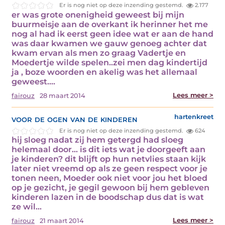
Er is nog niet op deze inzending gestemd.
2.177
er was grote onenigheid geweest bij mijn
buurmeisje aan de overkant ik herinner het me
nog al had ik eerst geen idee wat er aan de hand
was daar kwamen we gauw genoeg achter dat
kwam ervan als men zo graag Vadertje en
Moedertje wilde spelen..zei men dag kindertijd
ja , boze woorden en akelig was het allemaal
geweest.…
Lees meer >
fairouz
28 maart 2014
voor de ogen van de kinderen
hartenkreet
Er is nog niet op deze inzending gestemd.
624
hij sloeg nadat zij hem getergd had sloeg
helemaal door… is dit iets wat je doorgeeft aan
je kinderen? dit blijft op hun netvlies staan kijk
later niet vreemd op als ze geen respect voor je
tonen neen, Moeder ook niet voor jou het bloed
op je gezicht, je gegil gewoon bij hem gebleven
kinderen lazen in de boodschap dus dat is wat
ze wil…
Lees meer >
fairouz
21 maart 2014