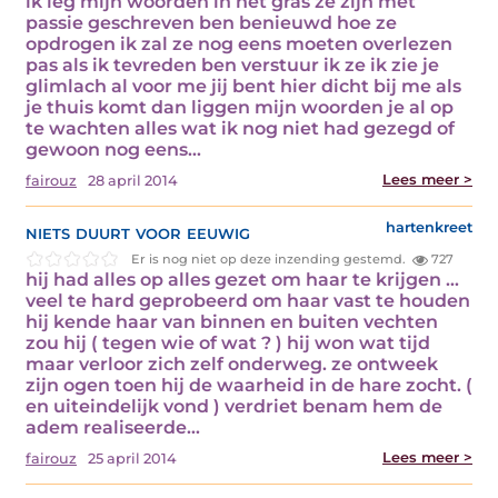
ik leg mijn woorden in het gras ze zijn met
passie geschreven ben benieuwd hoe ze
opdrogen ik zal ze nog eens moeten overlezen
pas als ik tevreden ben verstuur ik ze ik zie je
glimlach al voor me jij bent hier dicht bij me als
je thuis komt dan liggen mijn woorden je al op
te wachten alles wat ik nog niet had gezegd of
gewoon nog eens…
Lees meer >
fairouz
28 april 2014
niets duurt voor eeuwig
hartenkreet
Er is nog niet op deze inzending gestemd.
727
hij had alles op alles gezet om haar te krijgen …
veel te hard geprobeerd om haar vast te houden
hij kende haar van binnen en buiten vechten
zou hij ( tegen wie of wat ? ) hij won wat tijd
maar verloor zich zelf onderweg. ze ontweek
zijn ogen toen hij de waarheid in de hare zocht. (
en uiteindelijk vond ) verdriet benam hem de
adem realiseerde…
Lees meer >
fairouz
25 april 2014