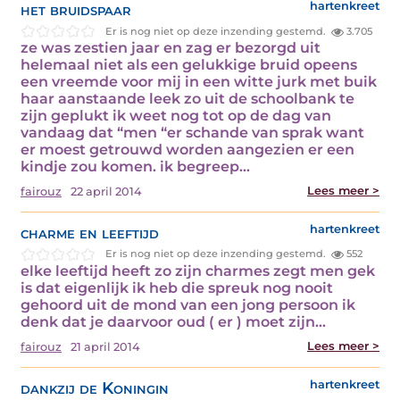
het bruidspaar
hartenkreet
Er is nog niet op deze inzending gestemd.
3.705
ze was zestien jaar en zag er bezorgd uit
helemaal niet als een gelukkige bruid opeens
een vreemde voor mij in een witte jurk met buik
haar aanstaande leek zo uit de schoolbank te
zijn geplukt ik weet nog tot op de dag van
vandaag dat “men “er schande van sprak want
er moest getrouwd worden aangezien er een
kindje zou komen. ik begreep…
Lees meer >
fairouz
22 april 2014
charme en leeftijd
hartenkreet
Er is nog niet op deze inzending gestemd.
552
elke leeftijd heeft zo zijn charmes zegt men gek
is dat eigenlijk ik heb die spreuk nog nooit
gehoord uit de mond van een jong persoon ik
denk dat je daarvoor oud ( er ) moet zijn…
Lees meer >
fairouz
21 april 2014
dankzij de Koningin
hartenkreet