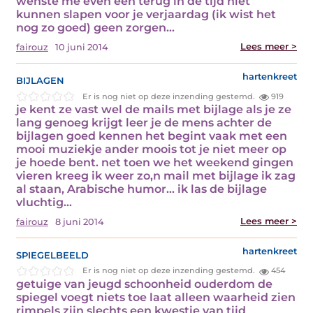
wenste me even een terug in de tijd niet
kunnen slapen voor je verjaardag (ik wist het
nog zo goed) geen zorgen…
Lees meer >
fairouz
10 juni 2014
bijlagen
hartenkreet
Er is nog niet op deze inzending gestemd.
919
je kent ze vast wel de mails met bijlage als je ze
lang genoeg krijgt leer je de mens achter de
bijlagen goed kennen het begint vaak met een
mooi muziekje ander moois tot je niet meer op
je hoede bent. net toen we het weekend gingen
vieren kreeg ik weer zo,n mail met bijlage ik zag
al staan, Arabische humor… ik las de bijlage
vluchtig…
Lees meer >
fairouz
8 juni 2014
spiegelbeeld
hartenkreet
Er is nog niet op deze inzending gestemd.
454
getuige van jeugd schoonheid ouderdom de
spiegel voegt niets toe laat alleen waarheid zien
rimpels zijn slechts een kwestie van tijd