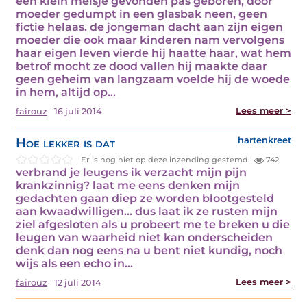
een klein meisje gevonden pas geboren, door
moeder gedumpt in een glasbak neen, geen
fictie helaas. de jongeman dacht aan zijn eigen
moeder die ook maar kinderen nam vervolgens
haar eigen leven vierde hij haatte haar, wat hem
betrof mocht ze dood vallen hij maakte daar
geen geheim van langzaam voelde hij de woede
in hem, altijd op…
Lees meer >
fairouz
16 juli 2014
Hoe lekker is dat
hartenkreet
Er is nog niet op deze inzending gestemd.
742
verbrand je leugens ik verzacht mijn pijn
krankzinnig? laat me eens denken mijn
gedachten gaan diep ze worden blootgesteld
aan kwaadwilligen… dus laat ik ze rusten mijn
ziel afgesloten als u probeert me te breken u die
leugen van waarheid niet kan onderscheiden
denk dan nog eens na u bent niet kundig, noch
wijs als een echo in…
Lees meer >
fairouz
12 juli 2014