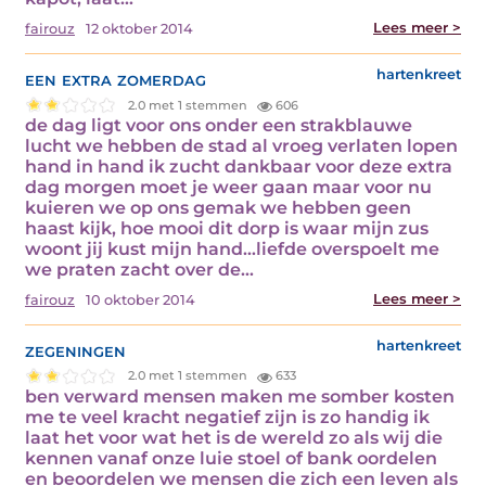
Lees meer >
fairouz
12 oktober 2014
een extra zomerdag
hartenkreet
2.0 met 1 stemmen
606
de dag ligt voor ons onder een strakblauwe
lucht we hebben de stad al vroeg verlaten lopen
hand in hand ik zucht dankbaar voor deze extra
dag morgen moet je weer gaan maar voor nu
kuieren we op ons gemak we hebben geen
haast kijk, hoe mooi dit dorp is waar mijn zus
woont jij kust mijn hand…liefde overspoelt me
we praten zacht over de…
Lees meer >
fairouz
10 oktober 2014
zegeningen
hartenkreet
2.0 met 1 stemmen
633
ben verward mensen maken me somber kosten
me te veel kracht negatief zijn is zo handig ik
laat het voor wat het is de wereld zo als wij die
kennen vanaf onze luie stoel of bank oordelen
en beoordelen we mensen die zich een leven als