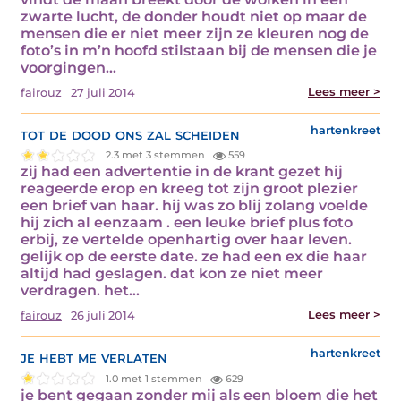
zwarte lucht, de donder houdt niet op maar de
mensen die er niet meer zijn ze kleuren nog de
foto’s in m’n hoofd stilstaan bij de mensen die je
voorgingen…
Lees meer >
fairouz
27 juli 2014
tot de dood ons zal scheiden
hartenkreet
2.3 met 3 stemmen
559
zij had een advertentie in de krant gezet hij
reageerde erop en kreeg tot zijn groot plezier
een brief van haar. hij was zo blij zolang voelde
hij zich al eenzaam . een leuke brief plus foto
erbij, ze vertelde openhartig over haar leven.
gelijk op de eerste date. ze had een ex die haar
altijd had geslagen. dat kon ze niet meer
verdragen. het…
Lees meer >
fairouz
26 juli 2014
je hebt me verlaten
hartenkreet
1.0 met 1 stemmen
629
je bent gegaan zonder mij als een bloem die het