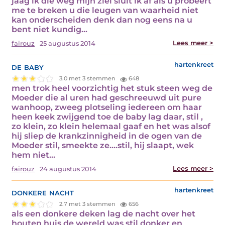
jaag ik die weg mijn ziel sluit ik af als u probeert
me te breken u die leugen van waarheid niet
kan onderscheiden denk dan nog eens na u
bent niet kundig…
Lees meer >
fairouz
25 augustus 2014
de baby
hartenkreet
3.0 met 3 stemmen
648
men trok heel voorzichtig het stuk steen weg de
Moeder die al uren had geschreeuwd uit pure
wanhoop, zweeg plotseling iedereen om haar
heen keek zwijgend toe de baby lag daar, stil ,
zo klein, zo klein helemaal gaaf en het was alsof
hij sliep de krankzinnigheid in de ogen van de
Moeder stil, smeekte ze….stil, hij slaapt, wek
hem niet…
Lees meer >
fairouz
24 augustus 2014
donkere nacht
hartenkreet
2.7 met 3 stemmen
656
als een donkere deken lag de nacht over het
houten huis de wereld was stil donker en