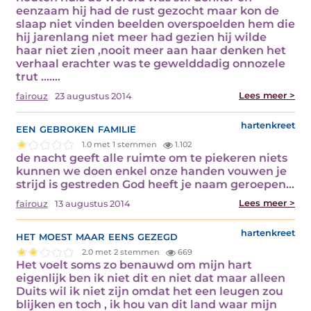
eenzaam hij had de rust gezocht maar kon de
slaap niet vinden beelden overspoelden hem die
hij jarenlang niet meer had gezien hij wilde
haar niet zien ,nooit meer aan haar denken het
verhaal erachter was te gewelddadig onnozele
trut ….…
Lees meer >
fairouz
23 augustus 2014
een gebroken familie
hartenkreet
1.0 met 1 stemmen
1.102
de nacht geeft alle ruimte om te piekeren niets
kunnen we doen enkel onze handen vouwen je
strijd is gestreden God heeft je naam geroepen…
Lees meer >
fairouz
13 augustus 2014
het moest maar eens gezegd
hartenkreet
2.0 met 2 stemmen
669
Het voelt soms zo benauwd om mijn hart
eigenlijk ben ik niet dit en niet dat maar alleen
Duits wil ik niet zijn omdat het een leugen zou
blijken en toch , ik hou van dit land waar mijn