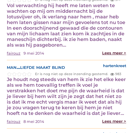
Vol verwachting hij heeft me laten weten te
wachten op mij om middernacht bij de
lotusvijver oh, ik verlang naar hem , maar heb
hem laten gissen naar mijn gevoelens tot nu toe
In een doorschijnend gewaad die de contouren
van mijn lichaam laat zien kom ik zachtjes in de
maneschijn dichterbij. ik zie hem baden, naakt
als was hij pasgeboren…
Lees meer >
fairouz
9 mei 2014
man...liefde maakt blind
hartenkreet
Er is nog niet op deze inzending gestemd.
983
Je houdt nog steeds van hem ik zie het elke keer
als we hem toevallig treffen ik voel je
verstrakken het doet me pijn de waarheid is dat
je liever bij hem wilt zijn je zegt dat het niet zo
is dat ik me echt vergis maar ik weet dat als hij
je zou vragen terug te keren bij hem je niet
hoeft na te denken de waarheid is dat je liever…
Lees meer >
fairouz
8 mei 2014