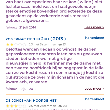
van haat overspoelden haar ze kon ( wilde ) niet
loslaten….ze hield vast en haatgevoelens zijn
sterke emoties bovendien projecteerde ze deze
gevoelens op de verkeerde zoals meestal
gebeurt afgewezen…
Lees meer >
fairouz
21 juli 2014
zomernachten in Juli ( 2013 )
hartenkreet
2.3 met 3 stemmen
531
beloftes werden gedaan op windstille dagen
gepassioneerde nachten laten ons nu geeuwen
steden betraden we met gretige
nieuwsgierigheid ik herinner me de dame met
een zwarte hoofddoek bijna ongepast in de felle
zon ze verkocht rozen in een mandje jij kocht ze
gul strooide ze over mijn lichaam in de nacht die
kwam ach, ze waren…
Lees meer >
fairouz
19 juli 2014
de jongeman hoorde het
hartenkreet
2.5 met 2 stemmen
701