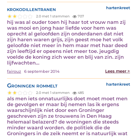
krokodillentranen
hartenkreet
2.0 met 1 stemmen
707
hij was al ouder toen hij haar tot vrouw nam zij
was mooi en jong haar liefde voor hem was
oprecht al geloofden zijn onderdanen dat niet
zijn haren waren grijs, zijn geest moe het volk
geloofde niet meer in hem maar met haar deed
zijn leeftijd er opeens niet meer toe. jeugdig
voelde de koning zich weer en blij van zin. zijn
lijfwachten…
Lees meer >
fairouz
6 september 2014
Groningen rommelt
hartenkreet
2.0 met 1 stemmen
485
als men iets onnatuurlijks doet moet moet men
de gevolgen er maar bij nemen las ik ergens
waarschijnlijk niet door een Groninger
geschreven zijn ze trouwens in Den Haag
helemaal belazerd? de woningen die steeds
minder waard worden. de politiek die de
Groningers in de zeik neemt er is natuurlijk wat