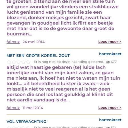
te groeten, zittend aan de rivier een stille tuin
vol groen wonderlijke vlinders een strakblauwe
lucht genietend van mijn familie zie een
blozend, donker meisjes gezicht, zwart haar
gevangen in goudgeel licht ik flirt een beetje
met haar dat is zo de gewoonte daar groet de
buurman…
Lees meer >
fairouz
24 mei 2014
met een grote korrel zout
hartenkreet
Er is nog niet op deze inzending gestemd.
677
altijd wat haastige gebaren (te) luide lach
innerlijke zucht van mijn kant zaken, ze gaan
me niets aan, ik hoef het niet te weten mijn tuin
lonkt… uit beleefdheid luister ik zwak – ziek -
misselijk niet te veel reageren al is het geen
persoon die snel los laat gelukkig al klinkt dit
niet aardig vandaag is de…
Lees meer >
fairouz
11 mei 2014
vol verwachting
hartenkreet
Er is nog niet op deze inzending gestemd.
571