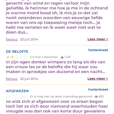
gevecht van wind en regen verloor mijn
geliefde, ik herinner me hoe je me in de ochtend
je warme mond bood oh, ik mis je zo dat zal
nooit veranderen woorden van eeuwige liefde
waren van ons op toepassing meisje toch… je
hebt me verlaten en ik weet weet niet wat te
doen dus…
Lees meer >
fairouz
23 juli 2014
de belofte
hartenkreet
2.0 met 1 stemmen
1.147
in zijn ogen donker wimpers zo lang als die van
een vrouw las ze de belofte die hij waar zou
maken in sprookjes van duizend en een nacht…
Lees meer >
fairouz
22 juli 2014
afgewezen
hartenkreet
Er is nog niet op deze inzending gestemd.
853
ze wist zich al afgewezen voor ze eraan begon
toch liet ze zich door niemand weerhouden haar
vreugde was dan ook van korte duur gevoelens