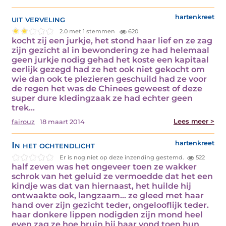
uit verveling
hartenkreet
2.0 met 1 stemmen
620
kocht zij een jurkje, het stond haar lief en ze zag
zijn gezicht al in bewondering ze had helemaal
geen jurkje nodig gehad het koste een kapitaal
eerlijk gezegd had ze het ook niet gekocht om
wie dan ook te plezieren geschuild had ze voor
de regen het was de Chinees geweest of deze
super dure kledingzaak ze had echter geen
trek…
Lees meer >
fairouz
18 maart 2014
In het ochtendlicht
hartenkreet
Er is nog niet op deze inzending gestemd.
522
half zeven was het ongeveer toen ze wakker
schrok van het geluid ze vermoedde dat het een
kindje was dat van hiernaast, het huilde hij
ontwaakte ook, langzaam… ze gleed met haar
hand over zijn gezicht teder, ongelooflijk teder.
haar donkere lippen nodigden zijn mond heel
even zag ze hoe bruin hij haar vond toen hun