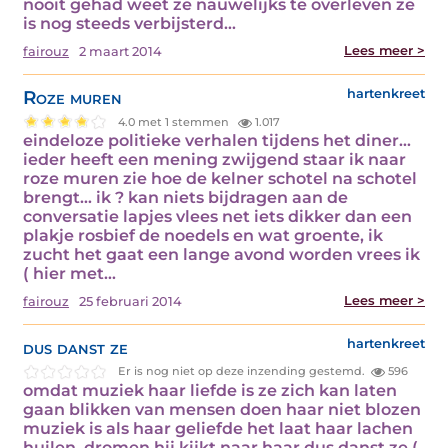
nooit gehad weet ze nauwelijks te overleven ze
is nog steeds verbijsterd…
Lees meer >
fairouz
2 maart 2014
Roze muren
hartenkreet
4.0 met 1 stemmen
1.017
eindeloze politieke verhalen tijdens het diner…
ieder heeft een mening zwijgend staar ik naar
roze muren zie hoe de kelner schotel na schotel
brengt… ik ? kan niets bijdragen aan de
conversatie lapjes vlees net iets dikker dan een
plakje rosbief de noedels en wat groente, ik
zucht het gaat een lange avond worden vrees ik
( hier met…
Lees meer >
fairouz
25 februari 2014
dus danst ze
hartenkreet
Er is nog niet op deze inzending gestemd.
596
omdat muziek haar liefde is ze zich kan laten
gaan blikken van mensen doen haar niet blozen
muziek is als haar geliefde het laat haar lachen
huilen, dromen hij kijkt naar haar dus danst ze (