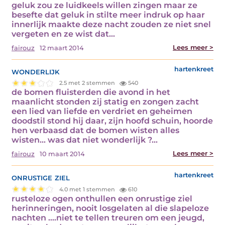
geluk zou ze luidkeels willen zingen maar ze
besefte dat geluk in stilte meer indruk op haar
innerlijk maakte deze nacht zouden ze niet snel
vergeten en ze wist dat…
Lees meer >
fairouz
12 maart 2014
wonderlijk
hartenkreet
2.5 met 2 stemmen
540
de bomen fluisterden die avond in het
maanlicht stonden zij statig en zongen zacht
een lied van liefde en verdriet en geheimen
doodstil stond hij daar, zijn hoofd schuin, hoorde
hen verbaasd dat de bomen wisten alles
wisten… was dat niet wonderlijk ?…
Lees meer >
fairouz
10 maart 2014
onrustige ziel
hartenkreet
4.0 met 1 stemmen
610
rusteloze ogen onthullen een onrustige ziel
herinneringen, nooit losgelaten al die slapeloze
nachten ….niet te tellen treuren om een jeugd,