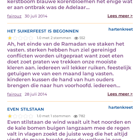
kerstboom blauwe korenbloemen het enige wat
er aan ontbrak was de Adelaar…
Lees meer >
fairouz
30 juli 2014
het suikerfeest is begonnen
hartenkreet
1.0 met 2 stemmen
552
Ah, het einde van de Ramadan we staken het
vasten. sterken hebben hun ziel gereinigd
conflicten worden uitgepraat want zoet eten
doet zoet praten we trekken onze mooiste
kleren aan. iedereen wil lekker ruiken. feestelijk
getuigen we van een maand lang vasten.
kinderen kussen de hand van hun ouders
brengen die naar hun voorhoofd. iedereen…
Lees meer >
fairouz
28 juli 2014
even stilstaan
hartenkreet
1.0 met 1 stemmen
782
Even stilstaan de wind waait uit het noorden en
de kale bomen buigen langzaam mee de regen
valt in vlagen zoekt de juiste weg die het altijd
vindt de maan breekt door de wolken in een