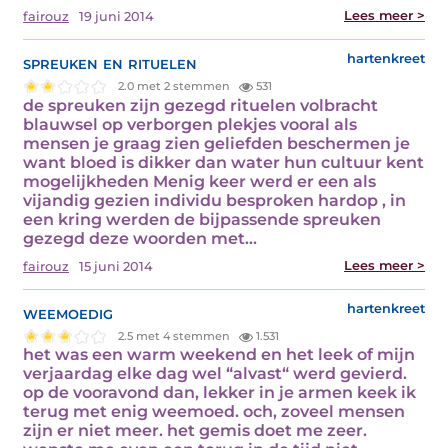
Lees meer >
fairouz
19 juni 2014
spreuken en rituelen
hartenkreet
2.0 met 2 stemmen
531
de spreuken zijn gezegd rituelen volbracht
blauwsel op verborgen plekjes vooral als
mensen je graag zien geliefden beschermen je
want bloed is dikker dan water hun cultuur kent
mogelijkheden Menig keer werd er een als
vijandig gezien individu besproken hardop , in
een kring werden de bijpassende spreuken
gezegd deze woorden met…
Lees meer >
fairouz
15 juni 2014
weemoedig
hartenkreet
2.5 met 4 stemmen
1.531
het was een warm weekend en het leek of mijn
verjaardag elke dag wel “alvast“ werd gevierd.
op de vooravond dan, lekker in je armen keek ik
terug met enig weemoed. och, zoveel mensen
zijn er niet meer. het gemis doet me zeer.