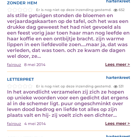
zonder hem
hartenkreet
Er is nog niet op deze inzending gestemd.
652
als stille getuigen stonden de bloemen en
verjaardagskaarten op de tafel, och het was een
drukke dag geweest het had niet gevoeld als
een feest vorig jaar toen haar man nog leefde en
haar koffie en een ontbijtje bracht. zijn warme
lippen in een liefdevolle zoen….maar ja, dat was
verleden, dat was toen. och ze kwam de dagen
wel door, ze…
Lees meer >
fairouz
8 mei 2014
letterpret
hartenkreet
Er is nog niet op deze inzending gestemd.
531
In het avondlicht verzamelen zij zich ze hopen
op unieke woorden voor een gedicht dat ergens
al in de schemer ligt. puur ongeschminkt over
leven dood bedrog en liefde tot alles op zijn
plaats valt en hij- zij voelt zich een dichter…
Lees meer >
fairouz
4 mei 2014
hartenkreet