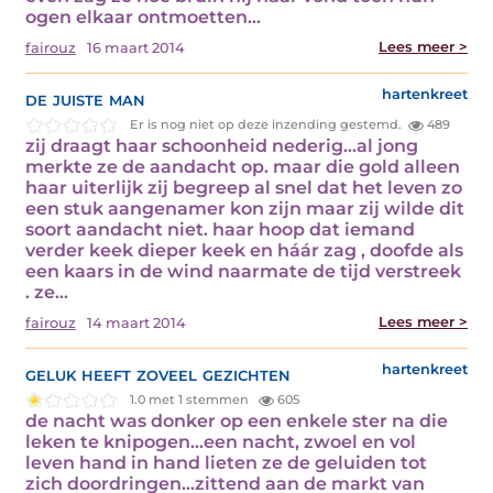
ogen elkaar ontmoetten…
Lees meer >
fairouz
16 maart 2014
de juiste man
hartenkreet
Er is nog niet op deze inzending gestemd.
489
zij draagt haar schoonheid nederig…al jong
merkte ze de aandacht op. maar die gold alleen
haar uiterlijk zij begreep al snel dat het leven zo
een stuk aangenamer kon zijn maar zij wilde dit
soort aandacht niet. haar hoop dat iemand
verder keek dieper keek en háár zag , doofde als
een kaars in de wind naarmate de tijd verstreek
. ze…
Lees meer >
fairouz
14 maart 2014
geluk heeft zoveel gezichten
hartenkreet
1.0 met 1 stemmen
605
de nacht was donker op een enkele ster na die
leken te knipogen…een nacht, zwoel en vol
leven hand in hand lieten ze de geluiden tot
zich doordringen…zittend aan de markt van