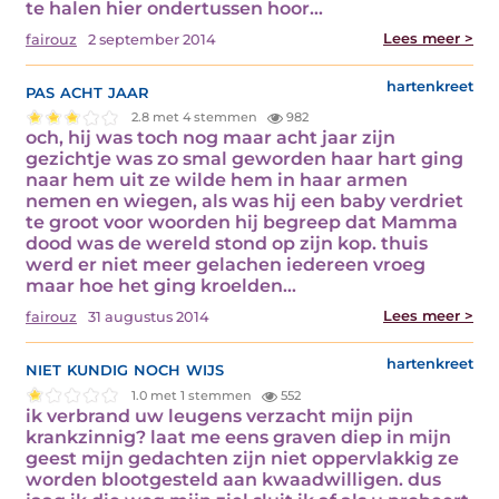
te halen hier ondertussen hoor…
Lees meer >
fairouz
2 september 2014
pas acht jaar
hartenkreet
2.8 met 4 stemmen
982
och, hij was toch nog maar acht jaar zijn
gezichtje was zo smal geworden haar hart ging
naar hem uit ze wilde hem in haar armen
nemen en wiegen, als was hij een baby verdriet
te groot voor woorden hij begreep dat Mamma
dood was de wereld stond op zijn kop. thuis
werd er niet meer gelachen iedereen vroeg
maar hoe het ging kroelden…
Lees meer >
fairouz
31 augustus 2014
niet kundig noch wijs
hartenkreet
1.0 met 1 stemmen
552
ik verbrand uw leugens verzacht mijn pijn
krankzinnig? laat me eens graven diep in mijn
geest mijn gedachten zijn niet oppervlakkig ze
worden blootgesteld aan kwaadwilligen. dus