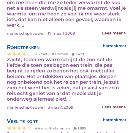
om me heen die me zo teder verwarmt de kou,
net als steen verdwijnt als jij me omarmt. Voel je
warmte, om me heen zo voel ik me weer sterk
iets, dat kan niet alleen een gevoel, waaraan ik
werk.…
Lees meer >
marie schiphauwer
17 maart 2009
Rondtrekken
hartenkreet
3.5 met 6 stemmen
1.479
Zacht, teder en warm schijnt de zon net de
liefde die toen pas begon een trein, die pas
begint te rijden zo begon het ook, met jullie
beiden. Het ontdekken van plaatsjes, dorpen
nog onbekend ook het reizen per trein, je zult
zien het went het is zeker, dat je vast van zo'n
reis echt geniet van al dat moois dat je
onderweg allemaal ziet!…
Lees meer >
marie schiphauwer
3 maart 2009
Veel te kort
hartenkreet
4.4 met 16 stemmen
1.885