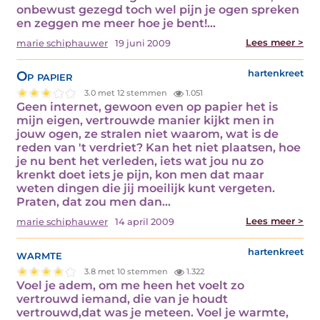
onbewust gezegd toch wel pijn je ogen spreken
en zeggen me meer hoe je bent!…
Lees meer >
marie schiphauwer
19 juni 2009
Op papier
hartenkreet
3.0 met 12 stemmen
1.051
Geen internet, gewoon even op papier het is
mijn eigen, vertrouwde manier kijkt men in
jouw ogen, ze stralen niet waarom, wat is de
reden van 't verdriet? Kan het niet plaatsen, hoe
je nu bent het verleden, iets wat jou nu zo
krenkt doet iets je pijn, kon men dat maar
weten dingen die jij moeilijk kunt vergeten.
Praten, dat zou men dan…
Lees meer >
marie schiphauwer
14 april 2009
warmte
hartenkreet
3.8 met 10 stemmen
1.322
Voel je adem, om me heen het voelt zo
vertrouwd iemand, die van je houdt
vertrouwd,dat was je meteen. Voel je warmte,