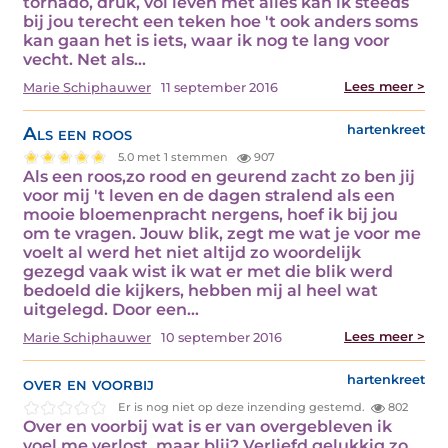
tornado, druk, vol leven met alles kan ik steeds
bij jou terecht een teken hoe 't ook anders soms
kan gaan het is iets, waar ik nog te lang voor
vecht. Net als…
Lees meer >
Marie Schiphauwer
11 september 2016
Als een roos
hartenkreet
5.0 met 1 stemmen
907
Als een roos,zo rood en geurend zacht zo ben jij
voor mij 't leven en de dagen stralend als een
mooie bloemenpracht nergens, hoef ik bij jou
om te vragen. Jouw blik, zegt me wat je voor me
voelt al werd het niet altijd zo woordelijk
gezegd vaak wist ik wat er met die blik werd
bedoeld die kijkers, hebben mij al heel wat
uitgelegd. Door een…
Lees meer >
Marie Schiphauwer
10 september 2016
over en voorbij
hartenkreet
Er is nog niet op deze inzending gestemd.
802
Over en voorbij wat is er van overgebleven ik
voel me verlost, maar blij? Verliefd,gelukkig zo