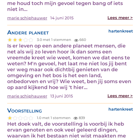
me houd toch mijn gevoel tegen bang of iets
niet in…
Lees meer >
marie schiphauwer
14 juni 2015
Andere planeet
hartenkreet
3.0 met 1 stemmen
660
Is er leven op een andere planeet mensen, die
net als wij zo leven hoor ik dan soms een
vreemde kreet wie weet, komen we dat eens te
weten? M'n gevoel, het laat me niet los jij bent
ver weg maar ook dichtbij genieten van de
omgeving en het bos is het een land,
onbedorven en vrij? Wie weet, ben jij soms even
op aard kijkend hoe wij 't hier…
Lees meer >
marie schiphauwer
13 juni 2015
Voorstelling
hartenkreet
1.0 met 1 stemmen
839
Het doek valt, de voorstelling is voorbij ik heb
ervan genoten en ook veel geleerd dingen,
waarvan ik het bestaan niet wist maakten me