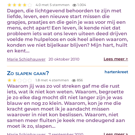
4.0 met 5 stemmen
1.004
Dagen, die lichtgevend behoorden te zijn met
liefde, leven, een nieuwe start missen die
grapjes, praatjes en die gein je was voor mij een
mens, echt apart! Een leven, ik kende niet dat
probleem iets wat ons leven uiteen deed drijven
voelde me hulpeloos en ook heel alleen waarom,
konden we niet bijelkaar blijven? Mijn hart, huilt
en kent…
Lees meer >
Marie Schiphauwer
20 oktober 2010
Zo slapen gaan?
hartenkreet
1.8 met 4 stemmen
856
Waarom jij was zo vol streken gaf me die rust
iets, wat ik niet kon weten. Waarom, begroette
je zo elke dag mocht dit niet langer zijn je was
blauw en nog zo klein. Waarom, kon je me die
kracht geven moet ik je aandacht missen
waarover in niet kon beslissen. Waarom, niet
samen meer fluiten je keek me ondeugend aan
moet ik zo, slapen…
Lees meer >
Marie Schiphauwer
7 september 2010