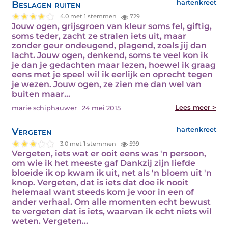
Beslagen ruiten
hartenkreet
4.0 met 1 stemmen
729
Jouw ogen, grijsgroen van kleur soms fel, giftig,
soms teder, zacht ze stralen iets uit, maar
zonder geur ondeugend, plagend, zoals jij dan
lacht. Jouw ogen, denkend, soms te veel kon ik
je dan je gedachten maar lezen, hoewel ik graag
eens met je speel wil ik eerlijk en oprecht tegen
je wezen. Jouw ogen, ze zien me dan wel van
buiten maar…
Lees meer >
marie schiphauwer
24 mei 2015
Vergeten
hartenkreet
3.0 met 1 stemmen
599
Vergeten, iets wat er ooit eens was 'n persoon,
om wie ik het meeste gaf Dankzij zijn liefde
bloeide ik op kwam ik uit, net als 'n bloem uit 'n
knop. Vergeten, dat is iets dat doe ik nooit
helemaal want steeds kom je voor in een of
ander verhaal. Om alle momenten echt bewust
te vergeten dat is iets, waarvan ik echt niets wil
weten. Vergeten…