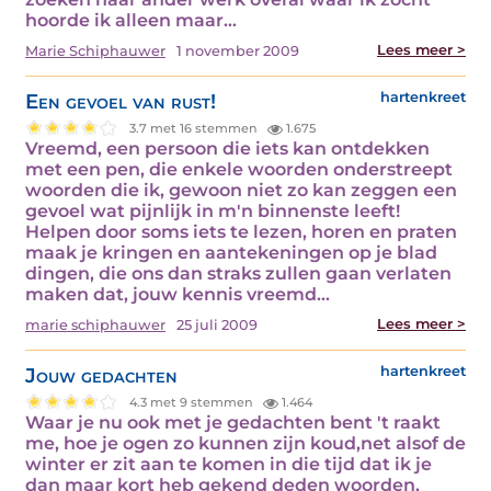
hoorde ik alleen maar…
Lees meer >
Marie Schiphauwer
1 november 2009
Een gevoel van rust!
hartenkreet
3.7 met 16 stemmen
1.675
Vreemd, een persoon die iets kan ontdekken
met een pen, die enkele woorden onderstreept
woorden die ik, gewoon niet zo kan zeggen een
gevoel wat pijnlijk in m'n binnenste leeft!
Helpen door soms iets te lezen, horen en praten
maak je kringen en aantekeningen op je blad
dingen, die ons dan straks zullen gaan verlaten
maken dat, jouw kennis vreemd…
Lees meer >
marie schiphauwer
25 juli 2009
Jouw gedachten
hartenkreet
4.3 met 9 stemmen
1.464
Waar je nu ook met je gedachten bent 't raakt
me, hoe je ogen zo kunnen zijn koud,net alsof de
winter er zit aan te komen in die tijd dat ik je
dan maar kort heb gekend deden woorden,