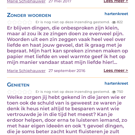
Lees meer >
Marie Schiphauwer
27 mei 2017
Zonder woorden
hartenkreet
Er is nog niet op deze inzending gestemd.
822
Er blijven dingen, die onbesproken zijn klein,
maar al zou ik ze zingen doen ze evenveel pijn.
Woorden uit een zin zeggen vaak heel veel over
liefde en haat jouw gevoel, dat ik graag met je
bepraat. Mijn hart kan spreken zinnen maken op
papier met liefde en veel warmte geef ik het op
mijn manier vandaar staat mijn liefde hier!…
Lees meer >
Marie Schiphauwer
27 september 2016
Genieten
hartenkreet
Er is nog niet op deze inzending gestemd.
750
Welke zorgen jij hebt gekend in die jaren wie er
toen ook de schuld van is geweest ze waren je
denk ik heus niet altijd te besparen want wie
vertrouwde je in die tijd het meest? Kan je
erdoor helpen, door erna te luisteren iemand, zo
met haar eigen ideeën en ook 't gevoel dingen,
die je soms beter zacht kunt fluisteren je zult