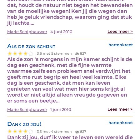
dat, houdt de natuur niet tegen het bewandelen
van de moeilijke wegen! Ken jij die wegen dan
heb je geluk vriendschap, waarom ging dat stuk
jij lachte,…
Lees meer >
Marie Schiphauwer
4 juni 2010
Als de zon schijnt
hartenkreet
3.6 met 5 stemmen
827
Als de zon 's morgens in mijn kamer schijnt is de
dag een geschenk, met die fijne warmte
waarmee zelfs een probleem snel verdwijnt het
geeft me rust begrip en heel veel kalmte. Elke
dag is een geschenk, dat men kan leven
genieten van veel wat men hier soms krijgt al
wordt er niet altijd alleen vreugde gegeven en
er soms een beetje…
Lees meer >
Marie Schiphauwer
1 juni 2010
Dank zij jou!
hartenkreet
3.5 met 4 stemmen
827
Dank zij jou, durf ik weer te leven een wereld die