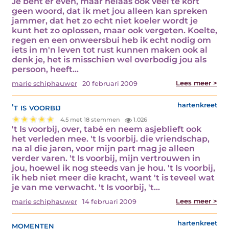
Je bent er even, maar helaas ook veel te kort
geen woord, dat ik met jou alleen kan spreken
jammer, dat het zo echt niet koeler wordt je
kunt het zo oplossen, maar ook vergeten. Koelte,
regen en een onweersbui heb ik echt nodig om
iets in m'n leven tot rust kunnen maken ook al
denk je, het is misschien wel overbodig jou als
persoon, heeft…
Lees meer >
marie schiphauwer
20 februari 2009
't is voorbij
hartenkreet
4.5 met 18 stemmen
1.026
't Is voorbij, over, tabé en neem asjeblieft ook
het verleden mee. 't Is voorbij. die vriendschap,
na al die jaren, voor mijn part mag je alleen
verder varen. 't Is voorbij, mijn vertrouwen in
jou, hoewel ik nog steeds van je hou. 't Is voorbij,
ik heb niet meer die kracht, want 't is teveel wat
je van me verwacht. 't Is voorbij, 't…
Lees meer >
marie schiphauwer
14 februari 2009
momenten
hartenkreet