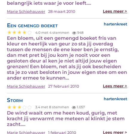
belangrijk iets waar je voor leeft.…
Lees meer >
Marie Schiphauwer
28 maart 2010
Een gemengd boeket
hartenkreet
4.0 met 4 stemmen
948
Een bloem, uit een gemengd boeket fris van
kleur en heerlijk van geur zo sta jij overdag
tussen de mensen de ene keer ben je ernstig,
dan met pret bij jou kom je nooit voor een
gesloten deur al ken je niet altijd jouw eigen
grenzen! Een bloem, net als jij ook bescheiden
sta je zo vast besloten in jouw eigen stee om een
ander ermee te kunnen…
Lees meer >
Marie Schiphauwer
27 februari 2010
Storm
hartenkreet
3.4 met 8 stemmen
1.057
De wind waait om me heen koud, gurig, met
kracht jij verwarmt me meteen al klinkt je stem
zacht.…
Lees meer >
Marie Schiphauwer
1 februari 2010