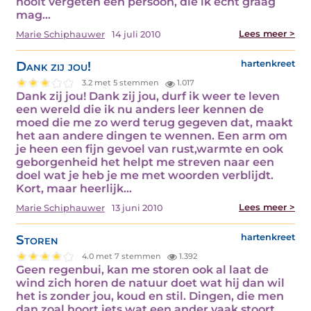
nooit vergeten een persoon, die ik echt graag
mag…
Lees meer >
Marie Schiphauwer
14 juli 2010
Dank zij jou!
hartenkreet
3.2 met 5 stemmen
1.017
Dank zij jou! Dank zij jou, durf ik weer te leven
een wereld die ik nu anders leer kennen de
moed die me zo werd terug gegeven dat, maakt
het aan andere dingen te wennen. Een arm om
je heen een fijn gevoel van rust,warmte en ook
geborgenheid het helpt me streven naar een
doel wat je heb je me met woorden verblijdt.
Kort, maar heerlijk…
Lees meer >
Marie Schiphauwer
13 juni 2010
Storen
hartenkreet
4.0 met 7 stemmen
1.392
Geen regenbui, kan me storen ook al laat de
wind zich horen de natuur doet wat hij dan wil
het is zonder jou, koud en stil. Dingen, die men
dan zoal hoort iets wat een ander vaak stoort