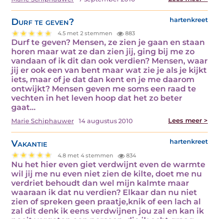
Durf te geven?
hartenkreet
4.5 met 2 stemmen
883
Durf te geven? Mensen, ze zien je gaan en staan
horen maar wat ze dan zien jij, ging bij me zo
vandaan of ik dit dan ook verdien? Mensen, waar
jij er ook een van bent maar wat zie je als je kijkt
iets, maar of je dat dan kent en je me daarom
ontwijkt? Mensen geven me soms een raad te
vechten in het leven hoop dat het zo beter
gaat…
Lees meer >
Marie Schiphauwer
14 augustus 2010
Vakantie
hartenkreet
4.8 met 4 stemmen
834
Nu het hier even giet verdwijnt even de warmte
wil jij me nu even niet zien de kilte, doet me nu
verdriet behoudt dan wel mijn kalmte maar
waaraan ik dat nu verdien? Elkaar dan nu niet
zien of spreken geen praatje,knik of een lach al
zal dit denk ik eens verdwijnen jou zal en kan ik