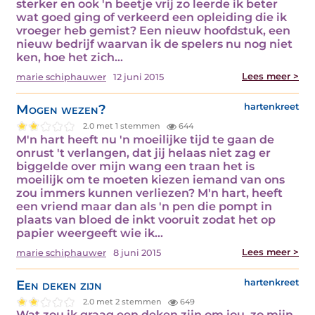
sterker en ook 'n beetje vrij zo leerde ik beter
wat goed ging of verkeerd een opleiding die ik
vroeger heb gemist? Een nieuw hoofdstuk, een
nieuw bedrijf waarvan ik de spelers nu nog niet
ken, hoe het zich…
Lees meer >
marie schiphauwer
12 juni 2015
Mogen wezen?
hartenkreet
2.0 met 1 stemmen
644
M'n hart heeft nu 'n moeilijke tijd te gaan de
onrust 't verlangen, dat jij helaas niet zag er
biggelde over mijn wang een traan het is
moeilijk om te moeten kiezen iemand van ons
zou immers kunnen verliezen? M'n hart, heeft
een vriend maar dan als 'n pen die pompt in
plaats van bloed de inkt vooruit zodat het op
papier weergeeft wie ik…
Lees meer >
marie schiphauwer
8 juni 2015
Een deken zijn
hartenkreet
2.0 met 2 stemmen
649
Wat zou ik graag een deken zijn om jou, zo mijn