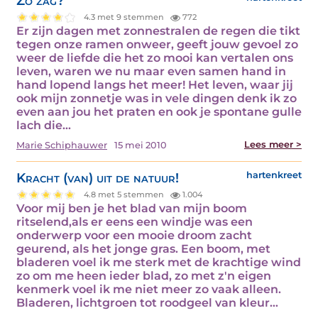
Zo zag?
4.3 met 9 stemmen
772
Er zijn dagen met zonnestralen de regen die tikt
tegen onze ramen onweer, geeft jouw gevoel zo
weer de liefde die het zo mooi kan vertalen ons
leven, waren we nu maar even samen hand in
hand lopend langs het meer! Het leven, waar jij
ook mijn zonnetje was in vele dingen denk ik zo
even aan jou het praten en ook je spontane gulle
lach die…
Lees meer >
Marie Schiphauwer
15 mei 2010
Kracht (van) uit de natuur!
hartenkreet
4.8 met 5 stemmen
1.004
Voor mij ben je het blad van mijn boom
ritselend,als er eens een windje was een
onderwerp voor een mooie droom zacht
geurend, als het jonge gras. Een boom, met
bladeren voel ik me sterk met de krachtige wind
zo om me heen ieder blad, zo met z'n eigen
kenmerk voel ik me niet meer zo vaak alleen.
Bladeren, lichtgroen tot roodgeel van kleur…