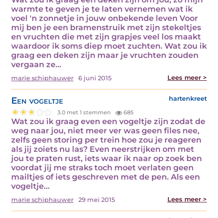
warmte te geven je te laten vernemen wat ik
voel 'n zonnetje in jouw onbekende leven Voor
mij ben je een bramenstruik met zijn stekeltjes
en vruchten die met zijn grapjes veel los maakt
waardoor ik soms diep moet zuchten. Wat zou ik
graag een deken zijn maar je vruchten zouden
vergaan ze…
Lees meer >
marie schiphauwer
6 juni 2015
Een vogeltje
hartenkreet
3.0 met 1 stemmen
685
Wat zou ik graag even een vogeltje zijn zodat de
weg naar jou, niet meer ver was geen files nee,
zelfs geen storing per trein hoe zou je reageren
als jij zoiets nu las? Even neerstrijken om met
jou te praten rust, iets waar ik naar op zoek ben
voordat jij me straks toch moet verlaten geen
mailtjes of iets geschreven met de pen. Als een
vogeltje…
Lees meer >
marie schiphauwer
29 mei 2015