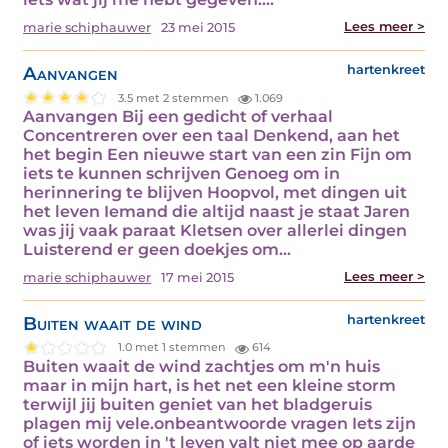
Lees meer >
marie schiphauwer
23 mei 2015
Aanvangen
hartenkreet
3.5 met 2 stemmen
1.069
Aanvangen Bij een gedicht of verhaal
Concentreren over een taal Denkend, aan het
het begin Een nieuwe start van een zin Fijn om
iets te kunnen schrijven Genoeg om in
herinnering te blijven Hoopvol, met dingen uit
het leven Iemand die altijd naast je staat Jaren
was jij vaak paraat Kletsen over allerlei dingen
Luisterend er geen doekjes om…
Lees meer >
marie schiphauwer
17 mei 2015
Buiten waait de wind
hartenkreet
1.0 met 1 stemmen
614
Buiten waait de wind zachtjes om m'n huis
maar in mijn hart, is het net een kleine storm
terwijl jij buiten geniet van het bladgeruis
plagen mij vele.onbeantwoorde vragen Iets zijn
of iets worden in 't leven valt niet mee op aarde