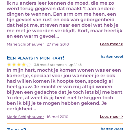
ik nu anders leer kennen de moed, die me zo
werd terug gegeven dat maakt 't aan andere
dingen te wennen. Een arm om me heen, een
fijn gevoel van rust en ook van geborgenheid
dat helpt me, streven naar een doel wat heb je
me met je woorden verblijdt. Kort, maar heerlijk
en een warm gevoel…
Lees meer >
Marie Schiphauwer
27 mei 2010
Een plaats in mijn hart!
hartenkreet
3.8 met 5 stemmen
1.148
In mijn hart, mocht je komen wonen was er een
kamertje, speciaal voor jou wanneer je er ook
had willen komen ik hoopte toen, spoedig al
heel gauw. Je mocht er van mij altijd wonen
blijven een gedachte dat je toch iets bij me bent
'n idee, al weet ik jij bent niet te krijgen toch
ben ik blij je te mogen hebben gekend. Je
eerlijkheid…
Lees meer >
Marie Schiphauwer
16 mei 2010
hartenkreet