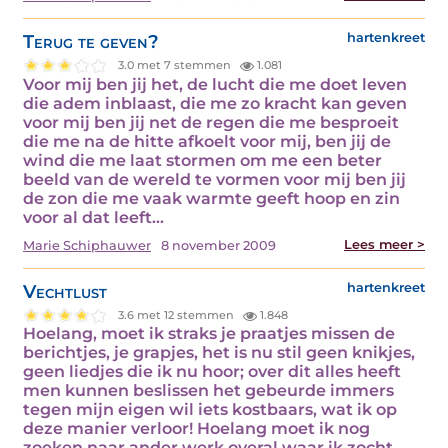
Terug te geven?
hartenkreet
3.0 met 7 stemmen
1.081
Voor mij ben jij het, de lucht die me doet leven
die adem inblaast, die me zo kracht kan geven
voor mij ben jij net de regen die me besproeit
die me na de hitte afkoelt voor mij, ben jij de
wind die me laat stormen om me een beter
beeld van de wereld te vormen voor mij ben jij
de zon die me vaak warmte geeft hoop en zin
voor al dat leeft…
Lees meer >
Marie Schiphauwer
8 november 2009
Vechtlust
hartenkreet
3.6 met 12 stemmen
1.848
Hoelang, moet ik straks je praatjes missen de
berichtjes, je grapjes, het is nu stil geen knikjes,
geen liedjes die ik nu hoor; over dit alles heeft
men kunnen beslissen het gebeurde immers
tegen mijn eigen wil iets kostbaars, wat ik op
deze manier verloor! Hoelang moet ik nog
zoeken naar ander werk overal waar ik zocht