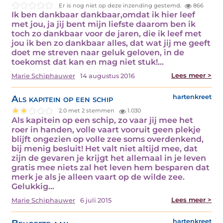
Er is nog niet op deze inzending gestemd.
866
Ik ben dankbaar dankbaar,omdat ik hier leef
met jou, ja jij bent mijn liefste daarom ben ik
toch zo dankbaar voor de jaren, die ik leef met
jou ik ben zo dankbaar alles, dat wat jij me geeft
doet me streven naar geluk geloven, in de
toekomst dat kan en mag niet stuk!…
Lees meer >
Marie Schiphauwer
14 augustus 2016
Als kapitein op een schip
hartenkreet
2.0 met 2 stemmen
1.030
Als kapitein op een schip, zo vaar jij mee het
roer in handen, volle vaart vooruit geen plekje
blijft ongezien op volle zee soms overdenkend,
bij menig besluit! Het valt niet altijd mee, dat
zijn de gevaren je krijgt het allemaal in je leven
gratis mee niets zal het leven hem besparen dat
merk je als je alleen vaart op de wilde zee.
Gelukkig…
Lees meer >
Marie Schiphauwer
6 juli 2015
hartenkreet