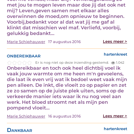
met jou te mogen leven maar doe jij dat ook net
mij? Leven,geven samen met elkaar alles
overwinnen de moed,om opnieuw te beginnen.
Voorbij,bedankt voor al dat wat jij me gaf al
klinkt dat misschien wel maf. Verliefd, voorbij,
gelukkig bedankt…
Lees meer >
Marie Schiphauwer
17 augustus 2016
onbereikbaar
hartenkreet
Er is nog niet op deze inzending gestemd.
1.042
Onbereikbaar en toch ook heel dichtbij voel ik
vaak jouw warmte om me heen m'n gevoelens,
die laat ik even vrij wat ik bedoel weet vaak mijn
pen alleen. De inkt, die vloeit zo op papier en zet
ze zo samen op de juiste plek uiten, soms op de
verkeerde manier iets waar ik nu nog veel aan
werk. Het bloed stroomt net als mijn pen
pompend vloeit…
Lees meer >
Marie Schiphauwer
16 augustus 2016
Dankbaar
hartenkreet