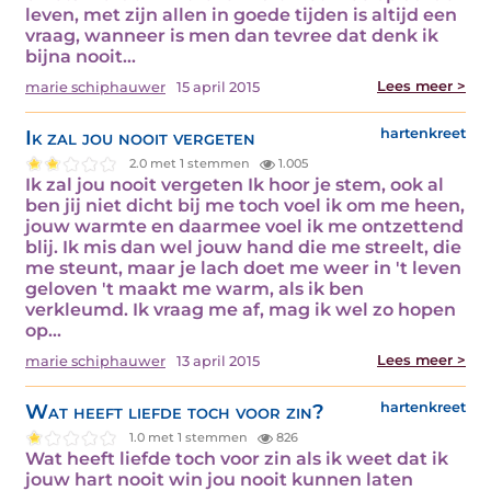
leven, met zijn allen in goede tijden is altijd een
vraag, wanneer is men dan tevree dat denk ik
bijna nooit…
Lees meer >
marie schiphauwer
15 april 2015
Ik zal jou nooit vergeten
hartenkreet
2.0 met 1 stemmen
1.005
Ik zal jou nooit vergeten Ik hoor je stem, ook al
ben jij niet dicht bij me toch voel ik om me heen,
jouw warmte en daarmee voel ik me ontzettend
blij. Ik mis dan wel jouw hand die me streelt, die
me steunt, maar je lach doet me weer in 't leven
geloven 't maakt me warm, als ik ben
verkleumd. Ik vraag me af, mag ik wel zo hopen
op…
Lees meer >
marie schiphauwer
13 april 2015
Wat heeft liefde toch voor zin?
hartenkreet
1.0 met 1 stemmen
826
Wat heeft liefde toch voor zin als ik weet dat ik
jouw hart nooit win jou nooit kunnen laten