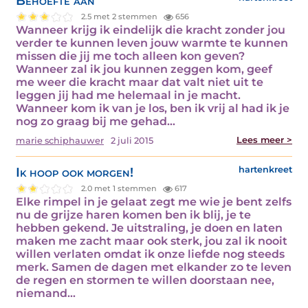
Behoefte aan
2.5 met 2 stemmen
656
Wanneer krijg ik eindelijk die kracht zonder jou
verder te kunnen leven jouw warmte te kunnen
missen die jij me toch alleen kon geven?
Wanneer zal ik jou kunnen zeggen kom, geef
me weer die kracht maar dat valt niet uit te
leggen jij had me helemaal in je macht.
Wanneer kom ik van je los, ben ik vrij al had ik je
nog zo graag bij me gehad…
Lees meer >
marie schiphauwer
2 juli 2015
Ik hoop ook morgen!
hartenkreet
2.0 met 1 stemmen
617
Elke rimpel in je gelaat zegt me wie je bent zelfs
nu de grijze haren komen ben ik blij, je te
hebben gekend. Je uitstraling, je doen en laten
maken me zacht maar ook sterk, jou zal ik nooit
willen verlaten omdat ik onze liefde nog steeds
merk. Samen de dagen met elkander zo te leven
de regen en stormen te willen doorstaan nee,
niemand…