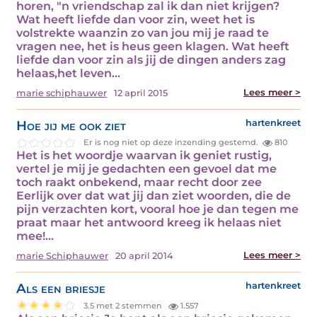
horen, "n vriendschap zal ik dan niet krijgen?
Wat heeft liefde dan voor zin, weet het is
volstrekte waanzin zo van jou mij je raad te
vragen nee, het is heus geen klagen. Wat heeft
liefde dan voor zin als jij de dingen anders zag
helaas,het leven…
Lees meer >
marie schiphauwer
12 april 2015
Hoe jij me ook ziet
hartenkreet
Er is nog niet op deze inzending gestemd.
810
Het is het woordje waarvan ik geniet rustig,
vertel je mij je gedachten een gevoel dat me
toch raakt onbekend, maar recht door zee
Eerlijk over dat wat jij dan ziet woorden, die de
pijn verzachten kort, vooral hoe je dan tegen me
praat maar het antwoord kreeg ik helaas niet
mee!…
Lees meer >
marie Schiphauwer
20 april 2014
Als een briesje
hartenkreet
3.5 met 2 stemmen
1.557