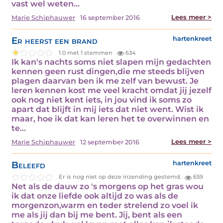
vast wel weten…
Lees meer >
Marie Schiphauwer
16 september 2016
Er heerst een brand
hartenkreet
1.0 met 1 stemmen
634
Ik kan's nachts soms niet slapen mijn gedachten
kennen geen rust dingen,die me steeds blijven
plagen daarvan ben ik me zelf van bewust. Je
leren kennen kost me veel kracht omdat jij jezelf
ook nog niet kent iets, in jou vind ik soms zo
apart dat blijft in mij iets dat niet went. Wist ik
maar, hoe ik dat kan leren het te overwinnen en
te…
Lees meer >
Marie Schiphauwer
12 september 2016
Beleefd
hartenkreet
Er is nog niet op deze inzending gestemd.
659
Net als de dauw zo 's morgens op het gras wou
ik dat onze liefde ook altijd zo was als de
morgenzon,warm en teder strelend zo voel ik
me als jij dan bij me bent. Jij, bent als een