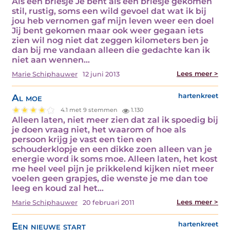
Als een briesje Je bent als een briesje gekomen
stil, rustig, soms een wild gevoel dat wat ik bij
jou heb vernomen gaf mijn leven weer een doel
Jij bent gekomen maar ook weer gegaan iets
zien wil nog niet dat zeggen kilometers ben je
dan bij me vandaan alleen die gedachte kan ik
niet aan wennen…
Lees meer >
Marie Schiphauwer
12 juni 2013
Al moe
hartenkreet
4.1 met 9 stemmen
1.130
Alleen laten, niet meer zien dat zal ik spoedig bij
je doen vraag niet, het waarom of hoe als
persoon krijg je vast een tien een
schouderklopje en een dikke zoen alleen van je
energie word ik soms moe. Alleen laten, het kost
me heel veel pijn je prikkelend kijken niet meer
voelen geen grapjes, die wenste je me dan toe
leeg en koud zal het…
Lees meer >
Marie Schiphauwer
20 februari 2011
Een nieuwe start
hartenkreet