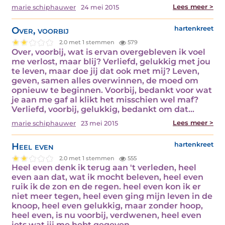
Lees meer >
marie schiphauwer
24 mei 2015
Over, voorbij
hartenkreet
2.0 met 1 stemmen
579
Over, voorbij, wat is ervan overgebleven ik voel
me verlost, maar blij? Verliefd, gelukkig met jou
te leven, maar doe jij dat ook met mij? Leven,
geven, samen alles overwinnen, de moed om
opnieuw te beginnen. Voorbij, bedankt voor wat
je aan me gaf al klikt het misschien wel maf?
Verliefd, voorbij, gelukkig, bedankt om dat…
Lees meer >
marie schiphauwer
23 mei 2015
Heel even
hartenkreet
2.0 met 1 stemmen
555
Heel even denk ik terug aan 't verleden, heel
even aan dat, wat ik mocht beleven, heel even
ruik ik de zon en de regen. heel even kon ik er
niet meer tegen, heel even ging mijn leven in de
knoop, heel even gelukkig, maar zonder hoop,
heel even, is nu voorbij, verdwenen, heel even
iets wat jij me hebt gegeven.…