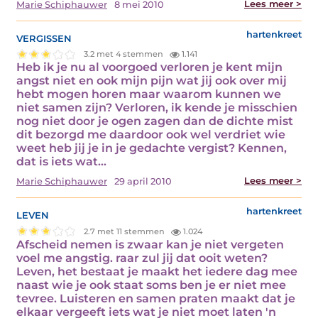
Lees meer >
Marie Schiphauwer
8 mei 2010
vergissen
hartenkreet
3.2 met 4 stemmen
1.141
Heb ik je nu al voorgoed verloren je kent mijn
angst niet en ook mijn pijn wat jij ook over mij
hebt mogen horen maar waarom kunnen we
niet samen zijn? Verloren, ik kende je misschien
nog niet door je ogen zagen dan de dichte mist
dit bezorgd me daardoor ook wel verdriet wie
weet heb jij je in je gedachte vergist? Kennen,
dat is iets wat…
Lees meer >
Marie Schiphauwer
29 april 2010
leven
hartenkreet
2.7 met 11 stemmen
1.024
Afscheid nemen is zwaar kan je niet vergeten
voel me angstig. raar zul jij dat ooit weten?
Leven, het bestaat je maakt het iedere dag mee
naast wie je ook staat soms ben je er niet mee
tevree. Luisteren en samen praten maakt dat je
elkaar vergeeft iets wat je niet moet laten 'n