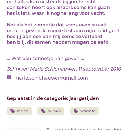
met alles kan ik steeds bij jou terecht
een teken hoe 't ook anders soms kan gaan
het is iets, waar ik nog te lang voor vecht.
Net als het zonnetje dat soms even straalt
me een gezonde mooie tint aan mijn huid geeft
hoe jij dan ook aan mij soms zo vertaald
ben blij, dit samen hebben mogen beleefd.
... Wat een zonnetje kan geven ...
Schrijver:
Marie Schiphauwer
, 11 september 2016
marie.schiphauwer
gmail.com
Geplaatst in de categorie:
jaargetijden
regen
orkaan
warmte
Er is nog niet op deze inzending