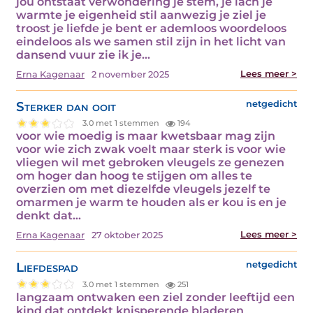
jou ontstaat verwondering je stem, je lach je
warmte je eigenheid stil aanwezig je ziel je
troost je liefde je bent er ademloos woordeloos
eindeloos als we samen stil zijn in het licht van
dansend vuur zie ik je...
Lees meer >
Erna Kagenaar
2 november 2025
Sterker dan ooit
netgedicht
3.0 met 1 stemmen
194
voor wie moedig is maar kwetsbaar mag zijn
voor wie zich zwak voelt maar sterk is voor wie
vliegen wil met gebroken vleugels ze genezen
om hoger dan hoog te stijgen om alles te
overzien om met diezelfde vleugels jezelf te
omarmen je warm te houden als er kou is en je
denkt dat...
Lees meer >
Erna Kagenaar
27 oktober 2025
Liefdespad
netgedicht
3.0 met 1 stemmen
251
langzaam ontwaken een ziel zonder leeftijd een
kind dat ontdekt knisperende bladeren