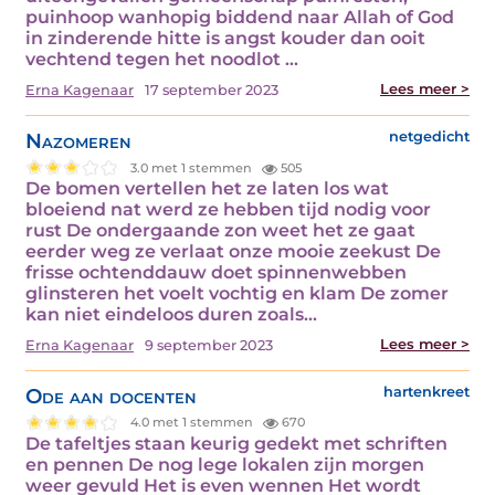
puinhoop wanhopig biddend naar Allah of God
in zinderende hitte is angst kouder dan ooit
vechtend tegen het noodlot ...
Lees meer >
Erna Kagenaar
17 september 2023
Nazomeren
netgedicht
3.0 met 1 stemmen
505
De bomen vertellen het ze laten los wat
bloeiend nat werd ze hebben tijd nodig voor
rust De ondergaande zon weet het ze gaat
eerder weg ze verlaat onze mooie zeekust De
frisse ochtenddauw doet spinnenwebben
glinsteren het voelt vochtig en klam De zomer
kan niet eindeloos duren zoals...
Lees meer >
Erna Kagenaar
9 september 2023
Ode aan docenten
hartenkreet
4.0 met 1 stemmen
670
De tafeltjes staan keurig gedekt met schriften
en pennen De nog lege lokalen zijn morgen
weer gevuld Het is even wennen Het wordt