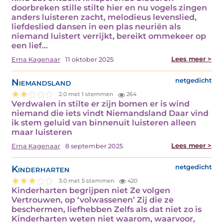
doorbreken stille stilte hier en nu vogels zingen
anders luisteren zacht, melodieus levenslied,
liefdeslied dansen in een plas neuriën als
niemand luistert verrijkt, bereikt ommekeer op
een lief...
Lees meer >
Erna Kagenaar
11 oktober 2025
Niemandsland
netgedicht
2.0 met 1 stemmen
264
Verdwalen in stilte er zijn bomen er is wind
niemand die iets vindt Niemandsland Daar vind
ik stem geluid van binnenuit luisteren alleen
maar luisteren
Lees meer >
Erna Kagenaar
8 september 2025
Kinderharten
netgedicht
3.0 met 5 stemmen
420
Kinderharten begrijpen niet Ze volgen
Vertrouwen, op ‘volwassenen’ Zij die ze
beschermen, liefhebben Zelfs als dat niet zo is
Kinderharten weten niet waarom, waarvoor,