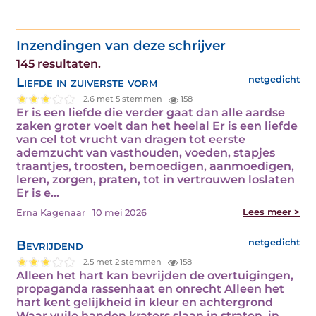
Inzendingen van deze schrijver
145 resultaten.
Liefde in zuiverste vorm
netgedicht
2.6 met 5 stemmen
158
Er is een liefde die verder gaat dan alle aardse
zaken groter voelt dan het heelal Er is een liefde
van cel tot vrucht van dragen tot eerste
ademzucht van vasthouden, voeden, stapjes
traantjes, troosten, bemoedigen, aanmoedigen,
leren, zorgen, praten, tot in vertrouwen loslaten
Er is e...
Lees meer >
Erna Kagenaar
10 mei 2026
Bevrijdend
netgedicht
2.5 met 2 stemmen
158
Alleen het hart kan bevrijden de overtuigingen,
propaganda rassenhaat en onrecht Alleen het
hart kent gelijkheid in kleur en achtergrond
Waar vuile handen kraters slaan in straten, in