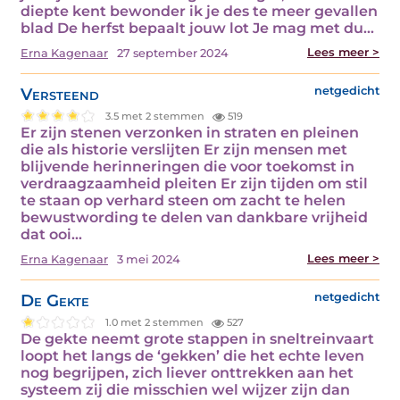
diepte kent bewonder ik je des te meer gevallen
blad De herfst bepaalt jouw lot Je mag met du...
Lees meer >
Erna Kagenaar
27 september 2024
Versteend
netgedicht
3.5 met 2 stemmen
519
Er zijn stenen verzonken in straten en pleinen
die als historie verslijten Er zijn mensen met
blijvende herinneringen die voor toekomst in
verdraagzaamheid pleiten Er zijn tijden om stil
te staan op verhard steen om zacht te helen
bewustwording te delen van dankbare vrijheid
dat ooi...
Lees meer >
Erna Kagenaar
3 mei 2024
De Gekte
netgedicht
1.0 met 2 stemmen
527
De gekte neemt grote stappen in sneltreinvaart
loopt het langs de ‘gekken’ die het echte leven
nog begrijpen, zich liever onttrekken aan het
systeem zij die misschien wel wijzer zijn dan