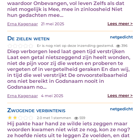
waardoor Onbevangen, vol leven Zelfs als dat
niet mogelijk is Mee, mee in zinloosheid Niet
hun gedachten mee...
Lees meer >
Erna Kagenaar
21 mei 2025
De zielen weten
netgedicht
Er is nog niet op deze inzending gestemd.
396
Diep verborgen leed laat geen tijd verstrijken
Laat een getal nietszeggend zijn heelt wonden,
niet de pijn voor zij die weten en proberen te
vergeten of in vergetelheid geraken En dan wij,
in tijd die wel verstrijkt De onvoorstelbaarheid
ons niet bereikt in Godsnaam nooit in
Godsnaam no...
Lees meer >
Erna Kagenaar
4 mei 2025
Zwijgende verbintenis
netgedicht
2.0 met 1 stemmen
559
Hij pakte haar hand ze wilde iets zeggen maar
woorden kwamen niet wist ze nog, kon ze nog?
ze hoefde niets uit te leggen Ze voelden, en dat