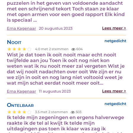
puzzelen in het geven van voldoende aandacht
met een schrijnend tekort Toch staan ze klaar
met open armen voor een goed rapport Elk kind
is speciaal ...
Lees meer >
Erna Kagenaar
20 augustus 2023
Nooit
netgedicht
4.0 met 2 stemmen
604
Wist je dat toen ik ooit nooit maar echt nooit
twijfelde aan jou Toen ik ooit nog niet kon
weten wat ik nu nooit meer zal vergeten Wist je
dat wij nooit nadachten over ooit We zijn er nu
we zijn in ooit en nog lang niet voltooid weet je
wat mijn schat eerdat nooit meer ooit...
Lees meer >
Erna Kagenaar
11 augustus 2023
Ontelbaar
netgedicht
3.5 met 2 stemmen
503
Ik telde mijn zegeningen en ergens halverwege
raakte ik de tel al kwijt Ik telde mijn
uitdagingen pas toen ik klaar was zag ik