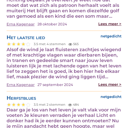
moet dat wat zich als patroon herhaalt voelt als
muiterij Het blijft gaan en komen diezelfde golf
van gemoed als een kind die een som maar...
Lees meer >
Erna Kagenaar
28 oktober 2024
Het laatste lied
netgedicht
3.5 met 4 stemmen
565
Alsof de wind je laat fluisteren zachtjes wiegend
of met krachtige vlagen waar dierbaren bijeen,
in tranen en gedeelde smart naar jouw leven
luisteren lijk je met lachende ogen van het leven
lief te zeggen het is goed, ik ben hier heb elkaar
lief, maak plezier de wind ging liggen tijd...
Lees meer >
Erna Kagenaar
27 september 2024
Herfstblues
netgedicht
3.5 met 2 stemmen
484
Daar ga je los van het leven je valt vlak voor mijn
voeten Je kleuren verraden je verhaal Licht en
donker had ik je eerder kunnen ontmoeten? Nu
je mijn aandacht hebt geen hoogte, maar wel