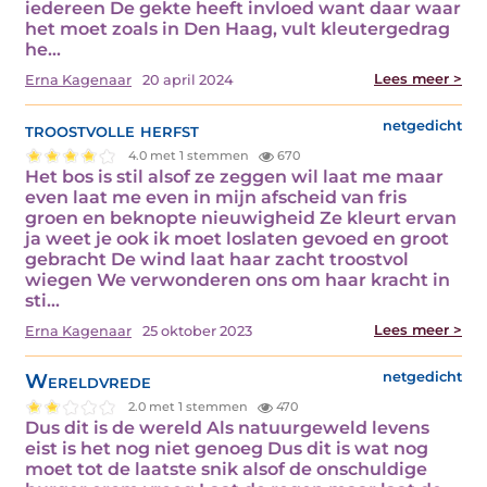
iedereen De gekte heeft invloed want daar waar
het moet zoals in Den Haag, vult kleutergedrag
he...
Lees meer >
Erna Kagenaar
20 april 2024
troostvolle herfst
netgedicht
4.0 met 1 stemmen
670
Het bos is stil alsof ze zeggen wil laat me maar
even laat me even in mijn afscheid van fris
groen en beknopte nieuwigheid Ze kleurt ervan
ja weet je ook ik moet loslaten gevoed en groot
gebracht De wind laat haar zacht troostvol
wiegen We verwonderen ons om haar kracht in
sti...
Lees meer >
Erna Kagenaar
25 oktober 2023
Wereldvrede
netgedicht
2.0 met 1 stemmen
470
Dus dit is de wereld Als natuurgeweld levens
eist is het nog niet genoeg Dus dit is wat nog
moet tot de laatste snik alsof de onschuldige