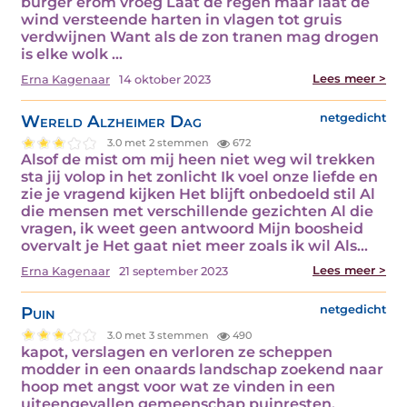
burger erom vroeg Laat de regen maar laat de
wind versteende harten in vlagen tot gruis
verdwijnen Want als de zon tranen mag drogen
is elke wolk ...
Lees meer >
Erna Kagenaar
14 oktober 2023
Wereld Alzheimer Dag
netgedicht
3.0 met 2 stemmen
672
Alsof de mist om mij heen niet weg wil trekken
sta jij volop in het zonlicht Ik voel onze liefde en
zie je vragend kijken Het blijft onbedoeld stil Al
die mensen met verschillende gezichten Al die
vragen, ik weet geen antwoord Mijn boosheid
overvalt je Het gaat niet meer zoals ik wil Als...
Lees meer >
Erna Kagenaar
21 september 2023
Puin
netgedicht
3.0 met 3 stemmen
490
kapot, verslagen en verloren ze scheppen
modder in een onaards landschap zoekend naar
hoop met angst voor wat ze vinden in een
uiteengevallen gemeenschap puinresten,