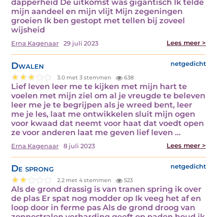
dapperheid De uitkomst was gigantisch Ik telde
mijn aandeel en mijn vlijt Mijn zegeningen
groeien Ik ben gestopt met tellen bij zoveel
wijsheid
Lees meer >
Erna Kagenaar
29 juli 2023
Dwalen
netgedicht
3.0 met 3 stemmen
638
Lief leven leer me te kijken met mijn hart te
voelen met mijn ziel om al je vreugde te beleven
leer me je te begrijpen als je wreed bent, leer
me je les, laat me ontwikkelen sluit mijn ogen
voor kwaad dat neemt voor haat dat voedt open
ze voor anderen laat me geven lief leven ...
Lees meer >
Erna Kagenaar
8 juli 2023
De sprong
netgedicht
2.2 met 4 stemmen
523
Als de grond drassig is van tranen spring ik over
de plas Er spat nog modder op Ik veeg het af en
loop door in ferme pas Als de grond droog van
zonnestralen verharding geeft op paden houd ik