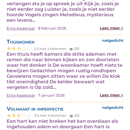
verlangen sta je op spreek je uit Kijk je, zoals je
niet eerder zag Luister je, zoals je niet eerder
hoorde Vogels zingen Melodieus, mysterieus
een levens...
Lees meer >
Erna Kagenaar
8 februari 2026
Thuiskomen
netgedicht
2.5 met 2 stemmen
333
Een thuis heeft kamers die stilte ademen met
ramen die naar binnen kijken en zon doorlaten
waar het donker is De woonkamer hoeft niets te
bewijzen Gedachten mogen rustig rondlopen
Gevoelens mogen zitten waar ze willen De klok
tikt oneindigheid De kelder bewaart wat
vergeten is Op zold...
Lees meer >
Erna Kagenaar
7 januari 2026
Volmaakt in imperfectie
netgedicht
3.0 met 3 stemmen
222
Een hart kan niet breken het kan overslaan als
ingehouden adem en doorgaan Een hart is