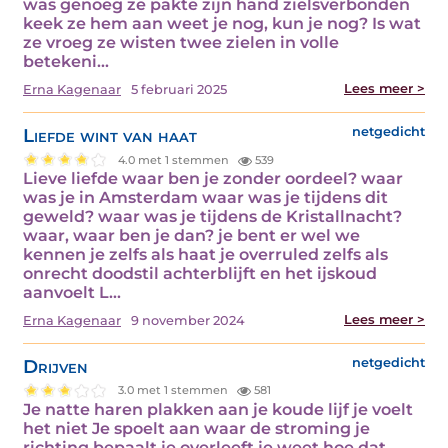
was genoeg ze pakte zijn hand zielsverbonden
keek ze hem aan weet je nog, kun je nog? Is wat
ze vroeg ze wisten twee zielen in volle
betekeni...
Lees meer >
Erna Kagenaar
5 februari 2025
Liefde wint van haat
netgedicht
4.0 met 1 stemmen
539
Lieve liefde waar ben je zonder oordeel? waar
was je in Amsterdam waar was je tijdens dit
geweld? waar was je tijdens de Kristallnacht?
waar, waar ben je dan? je bent er wel we
kennen je zelfs als haat je overruled zelfs als
onrecht doodstil achterblijft en het ijskoud
aanvoelt L...
Lees meer >
Erna Kagenaar
9 november 2024
Drijven
netgedicht
3.0 met 1 stemmen
581
Je natte haren plakken aan je koude lijf je voelt
het niet Je spoelt aan waar de stroming je
richting bepaalt je overleeft je weet hoe dat