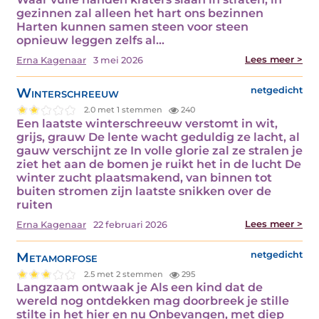
gezinnen zal alleen het hart ons bezinnen
Harten kunnen samen steen voor steen
opnieuw leggen zelfs al...
Lees meer >
Erna Kagenaar
3 mei 2026
Winterschreeuw
netgedicht
2.0 met 1 stemmen
240
Een laatste winterschreeuw verstomt in wit,
grijs, grauw De lente wacht geduldig ze lacht, al
gauw verschijnt ze In volle glorie zal ze stralen je
ziet het aan de bomen je ruikt het in de lucht De
winter zucht plaatsmakend, van binnen tot
buiten stromen zijn laatste snikken over de
ruiten
Lees meer >
Erna Kagenaar
22 februari 2026
Metamorfose
netgedicht
2.5 met 2 stemmen
295
Langzaam ontwaak je Als een kind dat de
wereld nog ontdekken mag doorbreek je stille
stilte in het hier en nu Onbevangen, met diep