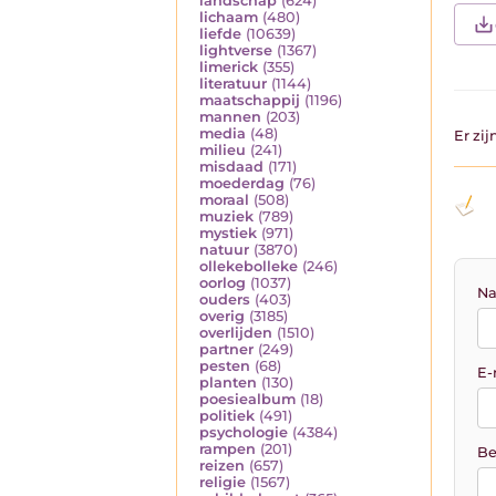
landschap
(624)
lichaam
(480)
liefde
(10639)
lightverse
(1367)
limerick
(355)
literatuur
(1144)
maatschappij
(1196)
mannen
(203)
media
(48)
Er zi
milieu
(241)
misdaad
(171)
moederdag
(76)
moraal
(508)
muziek
(789)
mystiek
(971)
natuur
(3870)
ollekebolleke
(246)
oorlog
(1037)
Na
ouders
(403)
overig
(3185)
overlijden
(1510)
partner
(249)
pesten
(68)
E-
planten
(130)
poesiealbum
(18)
politiek
(491)
psychologie
(4384)
rampen
(201)
Be
reizen
(657)
religie
(1567)