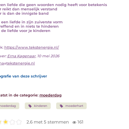
 een liefde die geen woorden nodig heeft voor betekenis
r reikt dan menselijk verstand
r is dan de innigste band
 een liefde in zijn zuiverste vorm
reffend en in niets te hinderen
s de liefde voor je kinderen
ok:
https://www.tekstenergie.nl/
ver:
Erna Kagenaar
, 10 mei 2026
na
tekstenergie.nl
grafie van deze schrijver
atst in de categorie:
moederdag
moederdag
kinderen
moederhart
2.6 met 5 stemmen
161