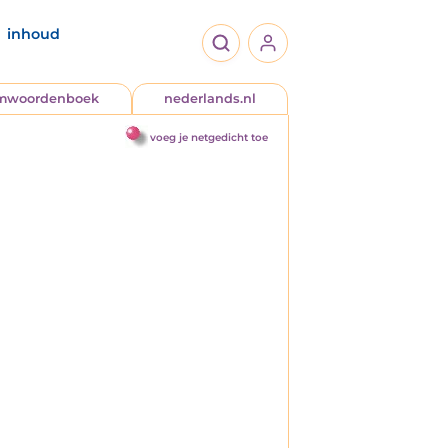
inhoud
jmwoordenboek
nederlands.nl
voeg je netgedicht toe