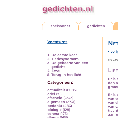
snelsonnet
gedichten
Vacatures
Net
< vori
De eerste keer
Tiedesyndroom
netged
De geboorte van een
gedicht
Lie
Erwt
Terug in het licht
Er is
Categorieën:
dan a
grote
actualiteit
(6085)
adel
(71)
Er is 
afscheid
(2343)
van ce
algemeen
(2731)
van d
bedankt
(486)
van v
biologie
(128)
traan
corona
(173)
aanmo
dieren
(956)