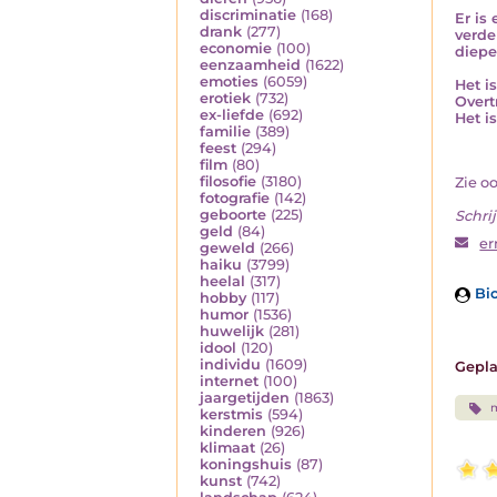
discriminatie
(168)
Er is
drank
(277)
verde
economie
(100)
diepe
eenzaamheid
(1622)
emoties
(6059)
Het is
erotiek
(732)
Overt
ex-liefde
(692)
Het i
familie
(389)
feest
(294)
film
(80)
filosofie
(3180)
Zie o
fotografie
(142)
geboorte
(225)
Schrij
geld
(84)
er
geweld
(266)
haiku
(3799)
heelal
(317)
Bio
hobby
(117)
humor
(1536)
huwelijk
(281)
idool
(120)
individu
(1609)
Gepla
internet
(100)
jaargetijden
(1863)
kerstmis
(594)
kinderen
(926)
klimaat
(26)
koningshuis
(87)
kunst
(742)