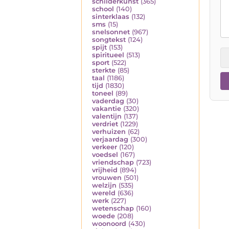
schilderkunst
(365)
school
(140)
sinterklaas
(132)
sms
(15)
snelsonnet
(967)
songtekst
(124)
spijt
(153)
spiritueel
(513)
sport
(522)
sterkte
(85)
taal
(1186)
tijd
(1830)
toneel
(89)
vaderdag
(30)
vakantie
(320)
valentijn
(137)
verdriet
(1229)
verhuizen
(62)
verjaardag
(300)
verkeer
(120)
voedsel
(167)
vriendschap
(723)
vrijheid
(894)
vrouwen
(501)
welzijn
(535)
wereld
(636)
werk
(227)
wetenschap
(160)
woede
(208)
woonoord
(430)