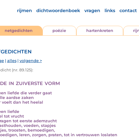
rijmen
dichtwoordenboek
vragen
links
contact
netgedichten
poëzie
hartenkreten
ri
gedichten
ge
|
alles
|
volgende >
icht (nr. 89.125):
fde in zuiverste vorm
 een liefde die verder gaat
lle aardse zaken
r voelt dan het heelal
een liefde
l tot vrucht
ragen tot eerste ademzucht
asthouden, voeden, stapjes
tjes, troosten, bemoedigen,
edigen, leren, zorgen, praten, tot in vertrouwen loslaten