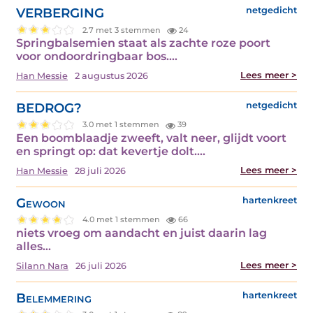
VERBERGING
netgedicht
2.7 met 3 stemmen
24
Springbalsemien staat als zachte roze poort
voor ondoordringbaar bos.…
Lees meer >
Han Messie
2 augustus 2026
BEDROG?
netgedicht
3.0 met 1 stemmen
39
Een boomblaadje zweeft, valt neer, glijdt voort
en springt op: dat kevertje dolt.…
Lees meer >
Han Messie
28 juli 2026
Gewoon
hartenkreet
4.0 met 1 stemmen
66
niets vroeg om aandacht en juist daarin lag
alles…
Lees meer >
Silann Nara
26 juli 2026
Belemmering
hartenkreet