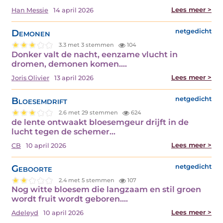
Lees meer >
Han Messie
14 april 2026
Demonen
netgedicht
3.3 met 3 stemmen
104
Donker valt de nacht, eenzame vlucht in
dromen, demonen komen.…
Lees meer >
Joris Olivier
13 april 2026
Bloesemdrift
netgedicht
2.6 met 29 stemmen
624
de lente ontwaakt bloesemgeur drijft in de
lucht tegen de schemer…
Lees meer >
CB
10 april 2026
Geboorte
netgedicht
2.4 met 5 stemmen
107
Nog witte bloesem die langzaam en stil groen
wordt fruit wordt geboren.…
Lees meer >
Adeleyd
10 april 2026