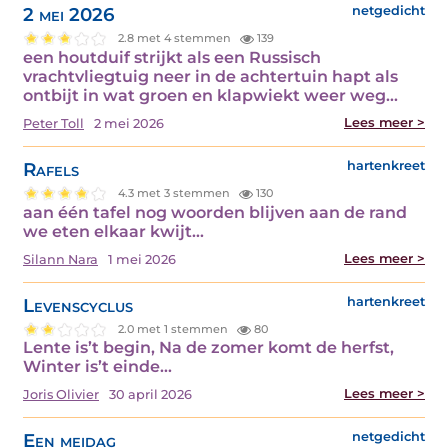
2 mei 2026
netgedicht
2.8 met 4 stemmen
139
een houtduif strijkt als een Russisch
vrachtvliegtuig neer in de achtertuin hapt als
ontbijt in wat groen en klapwiekt weer weg…
Lees meer >
Peter Toll
2 mei 2026
Rafels
hartenkreet
4.3 met 3 stemmen
130
aan één tafel nog woorden blijven aan de rand
we eten elkaar kwijt…
Lees meer >
Silann Nara
1 mei 2026
Levenscyclus
hartenkreet
2.0 met 1 stemmen
80
Lente is’t begin, Na de zomer komt de herfst,
Winter is’t einde…
Lees meer >
Joris Olivier
30 april 2026
Een meidag
netgedicht