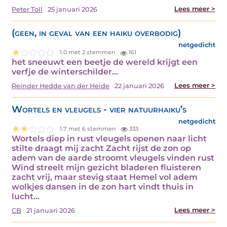
Lees meer >
Peter Toll
25 januari 2026
(geen, in geval van een haiku overbodig)
netgedicht
1.0 met 2 stemmen
161
het sneeuwt een beetje de wereld krijgt een
verfje de winterschilder…
Lees meer >
Reinder Hedde van der Heide
22 januari 2026
Wortels en vleugels - vier natuurhaiku’s
netgedicht
1.7 met 6 stemmen
333
Wortels diep in rust vleugels openen naar licht
stilte draagt mij zacht Zacht rijst de zon op
adem van de aarde stroomt vleugels vinden rust
Wind streelt mijn gezicht bladeren fluisteren
zacht vrij, maar stevig staat Hemel vol adem
wolkjes dansen in de zon hart vindt thuis in
lucht…
Lees meer >
CB
21 januari 2026