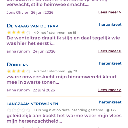
verwacht, stille heimwee smacht.…
Lees meer >
Joris Olivier
26 juni 2026
De vraag van de trap
hartenkreet
4.0 met 1 stemmen
81
De wenteltrap draait ik stijg en daal tegelijk wie
was hier het eerst?…
Lees meer >
anna rûnom
24 juni 2026
Donders
hartenkreet
4.0 met 1 stemmen
78
zware onweerslucht mijn binnenwereld kleurt
mee in zwarte tonen…
Lees meer >
anna rûnom
22 juni 2026
langzaam verdwijnen
hartenkreet
Er is nog niet op deze inzending gestemd.
136
geleidelijk aan kookt het warme weer mijn vlees
mijn hersenzachtheid…