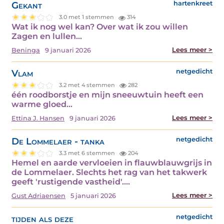
Gekant
hartenkreet
3.0 met 1 stemmen
314
Wat ik nog wel kan? Over wat ik zou willen
Zagen en lullen…
Lees meer >
Beninga
9 januari 2026
Vlam
netgedicht
3.2 met 4 stemmen
282
één roodborstje en mijn sneeuwtuin heeft een
warme gloed…
Lees meer >
Ettina J. Hansen
9 januari 2026
De Lommelaer - tanka
netgedicht
3.3 met 6 stemmen
204
Hemel en aarde vervloeien in flauwblauwgrijs in
de Lommelaer. Slechts het rag van het takwerk
geeft 'rustigende vastheid'.…
Lees meer >
Gust Adriaensen
5 januari 2026
tijden als deze
netgedicht