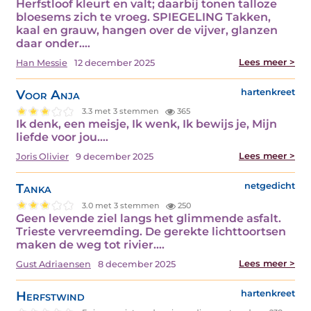
Herfstloof kleurt en valt; daarbij tonen talloze
bloesems zich te vroeg. SPIEGELING Takken,
kaal en grauw, hangen over de vijver, glanzen
daar onder.…
Lees meer >
Han Messie
12 december 2025
Voor Anja
hartenkreet
3.3 met 3 stemmen
365
Ik denk, een meisje, Ik wenk, Ik bewijs je, Mijn
liefde voor jou.…
Lees meer >
Joris Olivier
9 december 2025
Tanka
netgedicht
3.0 met 3 stemmen
250
Geen levende ziel langs het glimmende asfalt.
Trieste vervreemding. De gerekte lichttoortsen
maken de weg tot rivier.…
Lees meer >
Gust Adriaensen
8 december 2025
Herfstwind
hartenkreet