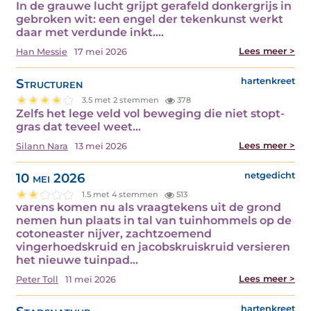
In de grauwe lucht grijpt gerafeld donkergrijs in
gebroken wit: een engel der tekenkunst werkt
daar met verdunde inkt.…
Lees meer >
Han Messie
17 mei 2026
Structuren
hartenkreet
3.5 met 2 stemmen
378
Zelfs het lege veld vol beweging die niet stopt-
gras dat teveel weet…
Lees meer >
Silann Nara
13 mei 2026
10 mei 2026
netgedicht
1.5 met 4 stemmen
513
varens komen nu als vraagtekens uit de grond
nemen hun plaats in tal van tuinhommels op de
cotoneaster nijver, zachtzoemend
vingerhoedskruid en jacobskruiskruid versieren
het nieuwe tuinpad…
Lees meer >
Peter Toll
11 mei 2026
hartenkreet