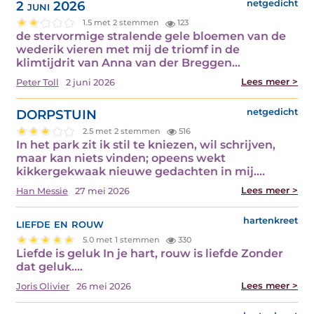
2 juni 2026
netgedicht
1.5 met 2 stemmen
123
de stervormige stralende gele bloemen van de
wederik vieren met mij de triomf in de
klimtijdrit van Anna van der Breggen…
Lees meer >
Peter Toll
2 juni 2026
DORPSTUIN
netgedicht
2.5 met 2 stemmen
516
In het park zit ik stil te kniezen, wil schrijven,
maar kan niets vinden; opeens wekt
kikkergekwaak nieuwe gedachten in mij.…
Lees meer >
Han Messie
27 mei 2026
liefde en rouw
hartenkreet
5.0 met 1 stemmen
330
Liefde is geluk In je hart, rouw is liefde Zonder
dat geluk.…
Lees meer >
Joris Olivier
26 mei 2026