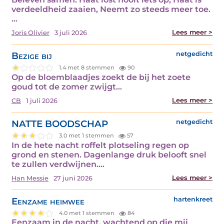
verdeeldheid zaaien, Neemt zo steeds meer toe.
…
Lees meer >
Joris Olivier
3 juli 2026
Bezige bij
netgedicht
1.4 met 8 stemmen
90
Op de bloemblaadjes zoekt de bij het zoete
goud tot de zomer zwijgt…
Lees meer >
CB
1 juli 2026
NATTE BOODSCHAP
netgedicht
3.0 met 1 stemmen
57
In de hete nacht roffelt plotseling regen op
grond en stenen. Dagenlange druk belooft snel
te zullen verdwijnen.…
Lees meer >
Han Messie
27 juni 2026
Eenzame heimwee
hartenkreet
4.0 met 1 stemmen
84
Eenzaam in de nacht, wachtend op die mij