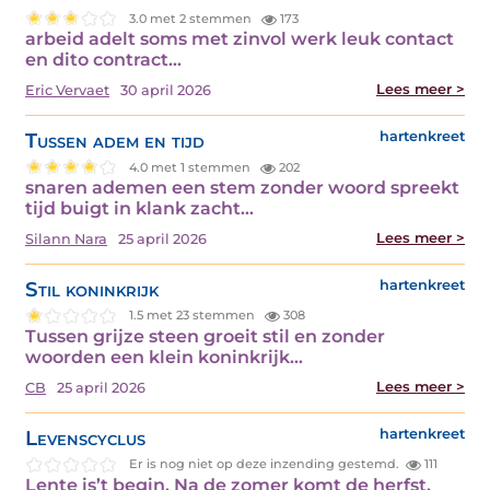
3.0 met 2 stemmen
173
arbeid adelt soms met zinvol werk leuk contact
en dito contract…
Lees meer >
Eric Vervaet
30 april 2026
Tussen adem en tijd
hartenkreet
4.0 met 1 stemmen
202
snaren ademen een stem zonder woord spreekt
tijd buigt in klank zacht…
Lees meer >
Silann Nara
25 april 2026
Stil koninkrijk
hartenkreet
1.5 met 23 stemmen
308
Tussen grijze steen groeit stil en zonder
woorden een klein koninkrijk…
Lees meer >
CB
25 april 2026
Levenscyclus
hartenkreet
Er is nog niet op deze inzending gestemd.
111
Lente is’t begin, Na de zomer komt de herfst,