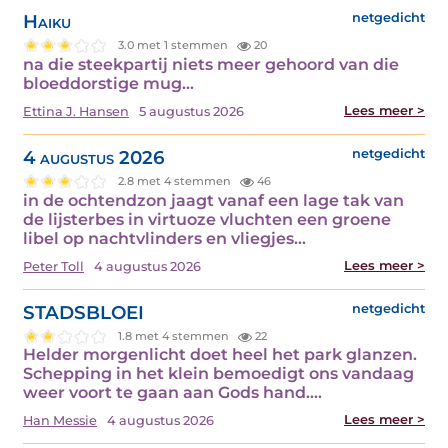
Haiku
netgedicht
3.0 met 1 stemmen
20
na die steekpartij niets meer gehoord van die
bloeddorstige mug…
Lees meer >
Ettina J. Hansen
5 augustus 2026
4 augustus 2026
netgedicht
2.8 met 4 stemmen
46
in de ochtendzon jaagt vanaf een lage tak van
de lijsterbes in virtuoze vluchten een groene
libel op nachtvlinders en vliegjes…
Lees meer >
Peter Toll
4 augustus 2026
STADSBLOEI
netgedicht
1.8 met 4 stemmen
22
Helder morgenlicht doet heel het park glanzen.
Schepping in het klein bemoedigt ons vandaag
weer voort te gaan aan Gods hand.…
Lees meer >
Han Messie
4 augustus 2026