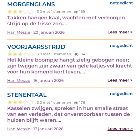
MORGENGLANS
netgedicht
3.0 met 1 stemmen
169
Takken hangen kaal, wachten met verborgen
strijd op de frisse zon.…
Lees meer >
Han Messie
20 januari 2026
VOORJAARSSTRIJD
netgedicht
3.0 met 1 stemmen
194
Het kleine boompje hangt zielig gebogen neer;
zijn twijgen zijn zwaar van gele katjes vol kracht
voor hun komend kort leven.…
Lees meer >
Han Messie
16 januari 2026
STENENTAAL
netgedicht
3.0 met 1 stemmen
176
Kasseien zwijgen, spreken in hun smalle straat
van een verleden, dat onverstoorbaar tussen de
huizen blijft waren.…
Lees meer >
Han Messie
13 januari 2026