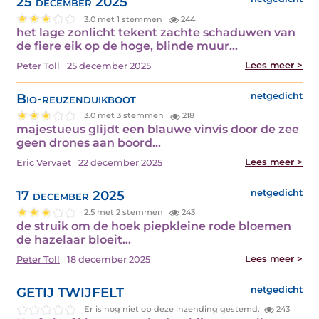
25 december 2025
3.0 met 1 stemmen
244
het lage zonlicht tekent zachte schaduwen van
de fiere eik op de hoge, blinde muur…
Lees meer >
Peter Toll
25 december 2025
Bio-reuzenduikboot
netgedicht
3.0 met 3 stemmen
218
majestueus glijdt een blauwe vinvis door de zee
geen drones aan boord…
Lees meer >
Eric Vervaet
22 december 2025
17 december 2025
netgedicht
2.5 met 2 stemmen
243
de struik om de hoek piepkleine rode bloemen
de hazelaar bloeit…
Lees meer >
Peter Toll
18 december 2025
GETIJ TWIJFELT
netgedicht
Er is nog niet op deze inzending gestemd.
243