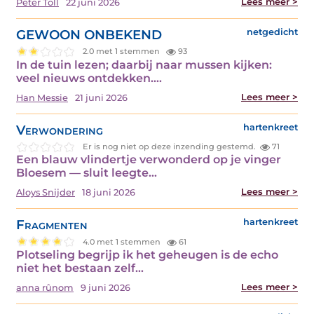
Lees meer >
Peter Toll
22 juni 2026
GEWOON ONBEKEND
netgedicht
2.0 met 1 stemmen
93
In de tuin lezen; daarbij naar mussen kijken:
veel nieuws ontdekken.…
Lees meer >
Han Messie
21 juni 2026
Verwondering
hartenkreet
Er is nog niet op deze inzending gestemd.
71
Een blauw vlindertje verwonderd op je vinger
Bloesem — sluit leegte…
Lees meer >
Aloys Snijder
18 juni 2026
Fragmenten
hartenkreet
4.0 met 1 stemmen
61
Plotseling begrijp ik het geheugen is de echo
niet het bestaan zelf…
Lees meer >
anna rûnom
9 juni 2026