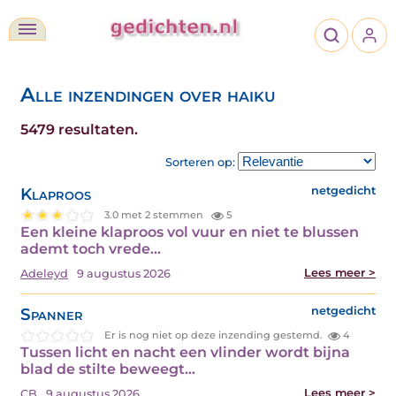
Alle inzendingen over haiku
5479 resultaten.
Sorteren op:
Klaproos
netgedicht
3.0 met 2 stemmen
5
Een kleine klaproos vol vuur en niet te blussen
ademt toch vrede…
Lees meer >
Adeleyd
9 augustus 2026
Spanner
netgedicht
Er is nog niet op deze inzending gestemd.
4
Tussen licht en nacht een vlinder wordt bijna
blad de stilte beweegt…
Lees meer >
CB
9 augustus 2026