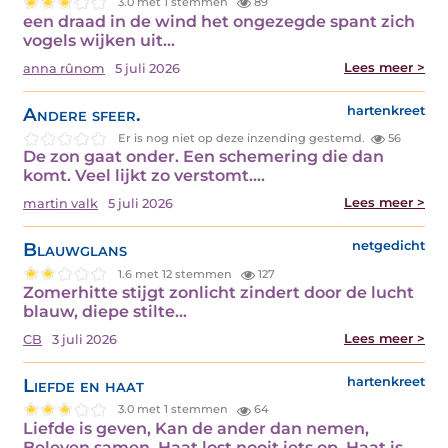
3.0 met 1 stemmen
89
een draad in de wind het ongezegde spant zich
vogels wijken uit…
Lees meer >
anna rûnom
5 juli 2026
Andere sfeer.
hartenkreet
Er is nog niet op deze inzending gestemd.
56
De zon gaat onder. Een schemering die dan
komt. Veel lijkt zo verstomt.…
Lees meer >
martin valk
5 juli 2026
Blauwglans
netgedicht
1.6 met 12 stemmen
127
Zomerhitte stijgt zonlicht zindert door de lucht
blauw, diepe stilte…
Lees meer >
CB
3 juli 2026
Liefde en haat
hartenkreet
3.0 met 1 stemmen
64
Liefde is geven, Kan de ander dan nemen,
Beleven samen. Haat lost nooit iets op, Haat is