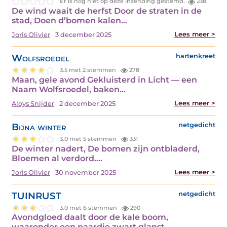
Er is nog niet op deze inzending gestemd.
238
De wind waait de herfst Door de straten in de
stad, Doen d’bomen kalen…
Lees meer >
Joris Olivier
3 december 2025
Wolfsroedel
hartenkreet
3.5 met 2 stemmen
278
Maan, gele avond Gekluisterd in Licht — een
Naam Wolfsroedel, baken…
Lees meer >
Aloys Snijder
2 december 2025
Bijna winter
netgedicht
3.0 met 5 stemmen
331
De winter nadert, De bomen zijn ontbladerd,
Bloemen al verdord.…
Lees meer >
Joris Olivier
30 november 2025
TUINRUST
netgedicht
3.0 met 6 stemmen
290
Avondgloed daalt door de kale boom,
waaronder een paardje zwart glanst.…