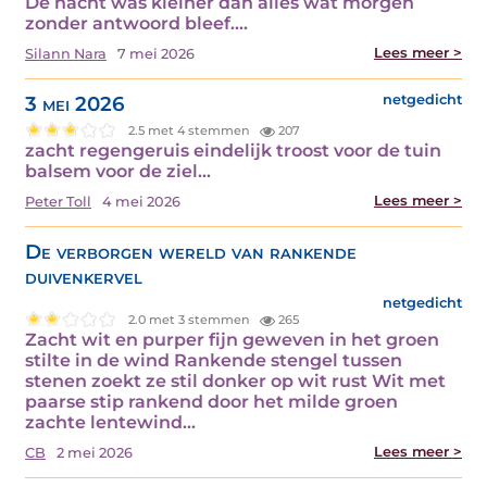
De nacht was kleiner dan alles wat morgen
zonder antwoord bleef.…
Lees meer >
Silann Nara
7 mei 2026
3 mei 2026
netgedicht
2.5 met 4 stemmen
207
zacht regengeruis eindelijk troost voor de tuin
balsem voor de ziel…
Lees meer >
Peter Toll
4 mei 2026
De verborgen wereld van rankende
duivenkervel
netgedicht
2.0 met 3 stemmen
265
Zacht wit en purper fijn geweven in het groen
stilte in de wind Rankende stengel tussen
stenen zoekt ze stil donker op wit rust Wit met
paarse stip rankend door het milde groen
zachte lentewind…
Lees meer >
CB
2 mei 2026