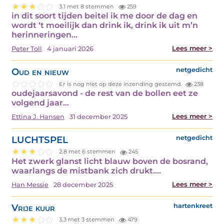
3.1 met 8 stemmen
259
in dit soort tijden beitel ik me door de dag en
wordt ‘t moeilijk dan drink ik, drink ik uit m’n
herinneringen…
Lees meer >
Peter Toll
4 januari 2026
Oud en nieuw
netgedicht
Er is nog niet op deze inzending gestemd.
238
oudejaarsavond - de rest van de bollen eet ze
volgend jaar…
Lees meer >
Ettina J. Hansen
31 december 2025
LUCHTSPEL
netgedicht
2.8 met 6 stemmen
245
Het zwerk glanst licht blauw boven de bosrand,
waarlangs de mistbank zich drukt.…
Lees meer >
Han Messie
28 december 2025
Vrije kuur
hartenkreet
3.3 met 3 stemmen
479