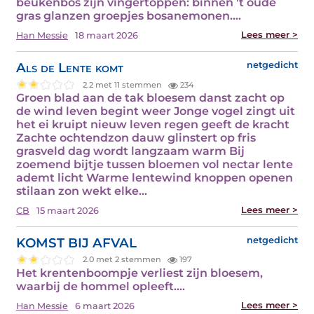
beukenbos zijn vingertoppen: binnen 't oude
gras glanzen groepjes bosanemonen.…
Lees meer >
Han Messie
18 maart 2026
Als de Lente komt
netgedicht
2.2 met 11 stemmen
234
Groen blad aan de tak bloesem danst zacht op
de wind leven begint weer Jonge vogel zingt uit
het ei kruipt nieuw leven regen geeft de kracht
Zachte ochtendzon dauw glinstert op fris
grasveld dag wordt langzaam warm Bij
zoemend bijtje tussen bloemen vol nectar lente
ademt licht Warme lentewind knoppen openen
stilaan zon wekt elke…
Lees meer >
CB
15 maart 2026
KOMST BIJ AFVAL
netgedicht
2.0 met 2 stemmen
197
Het krentenboompje verliest zijn bloesem,
waarbij de hommel opleeft.…
Lees meer >
Han Messie
6 maart 2026