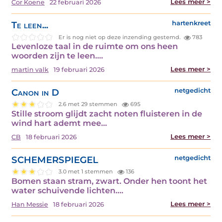
Lees meer >
Cor Koene
22 februari 2026
Te leen...
hartenkreet
Er is nog niet op deze inzending gestemd.
783
Levenloze taal in de ruimte om ons heen
woorden zijn te leen.…
Lees meer >
martin valk
19 februari 2026
Canon in D
netgedicht
2.6 met 29 stemmen
695
Stille stroom glijdt zacht noten fluisteren in de
wind hart ademt mee…
Lees meer >
CB
18 februari 2026
SCHEMERSPIEGEL
netgedicht
3.0 met 1 stemmen
136
Bomen staan stram, zwart. Onder hen toont het
water schuivende lichten.…
Lees meer >
Han Messie
18 februari 2026