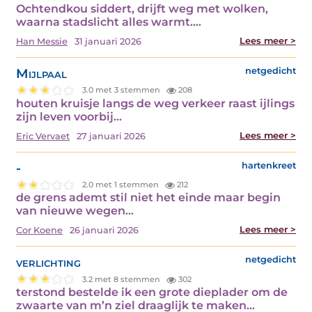
Ochtendkou siddert, drijft weg met wolken,
waarna stadslicht alles warmt.…
Lees meer >
Han Messie
31 januari 2026
Mijlpaal
netgedicht
3.0 met 3 stemmen
208
houten kruisje langs de weg verkeer raast ijlings
zijn leven voorbij…
Lees meer >
Eric Vervaet
27 januari 2026
-
hartenkreet
2.0 met 1 stemmen
212
de grens ademt stil niet het einde maar begin
van nieuwe wegen…
Lees meer >
Cor Koene
26 januari 2026
verlichting
netgedicht
3.2 met 8 stemmen
302
terstond bestelde ik een grote dieplader om de
zwaarte van m’n ziel draaglijk te maken…