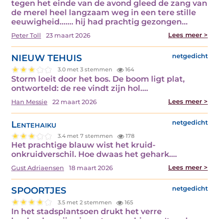
tegen het einde van de avond gleed de zang van
de merel heel langzaam weg in een tere stille
eeuwigheid……. hij had prachtig gezongen…
Lees meer >
Peter Toll
23 maart 2026
NIEUW TEHUIS
netgedicht
3.0 met 3 stemmen
164
Storm loeit door het bos. De boom ligt plat,
ontworteld: de ree vindt zijn hol.…
Lees meer >
Han Messie
22 maart 2026
Lentehaiku
netgedicht
3.4 met 7 stemmen
178
Het prachtige blauw wist het kruid-
onkruidverschil. Hoe dwaas het gehark.…
Lees meer >
Gust Adriaensen
18 maart 2026
SPOORTJES
netgedicht
3.5 met 2 stemmen
165
In het stadsplantsoen drukt het verre