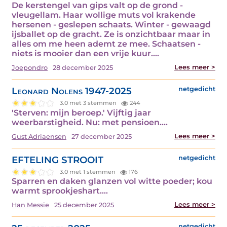
De kerstengel van gips valt op de grond -
vleugellam. Haar wollige muts vol krakende
hersenen - geslepen schaats. Winter - gewaagd
ijsballet op de gracht. Ze is onzichtbaar maar in
alles om me heen ademt ze mee. Schaatsen -
niets is mooier dan een vrije kuur.…
Lees meer >
Joepondro
28 december 2025
Leonard Nolens 1947-2025
netgedicht
3.0 met 3 stemmen
244
'Sterven: mijn beroep.' Vijftig jaar
weerbarstigheid. Nu: met pensioen.…
Lees meer >
Gust Adriaensen
27 december 2025
EFTELING STROOIT
netgedicht
3.0 met 1 stemmen
176
Sparren en daken glanzen vol witte poeder; kou
warmt sprookjeshart.…
Lees meer >
Han Messie
25 december 2025
netgedicht