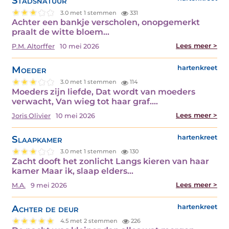
Stadsnatuur
3.0 met 1 stemmen
331
Achter een bankje verscholen, onopgemerkt
praalt de witte bloem…
Lees meer >
P.M. Altorffer
10 mei 2026
Moeder
hartenkreet
3.0 met 1 stemmen
114
Moeders zijn liefde, Dat wordt van moeders
verwacht, Van wieg tot haar graf.…
Lees meer >
Joris Olivier
10 mei 2026
Slaapkamer
hartenkreet
3.0 met 1 stemmen
130
Zacht dooft het zonlicht Langs kieren van haar
kamer Maar ik, slaap elders…
Lees meer >
M.A.
9 mei 2026
Achter de deur
hartenkreet
4.5 met 2 stemmen
226