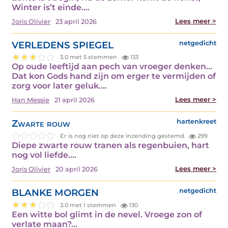
Winter is’t einde.…
Lees meer >
Joris Olivier
23 april 2026
VERLEDENS SPIEGEL
netgedicht
3.0 met 5 stemmen
133
Op oude leeftijd aan pech van vroeger denken...
Dat kon Gods hand zijn om erger te vermijden of
zorg voor later geluk.…
Lees meer >
Han Messie
21 april 2026
Zwarte rouw
hartenkreet
Er is nog niet op deze inzending gestemd.
299
Diepe zwarte rouw tranen als regenbuien, hart
nog vol liefde.…
Lees meer >
Joris Olivier
20 april 2026
BLANKE MORGEN
netgedicht
3.0 met 1 stemmen
130
Een witte bol glimt in de nevel. Vroege zon of
verlate maan?…