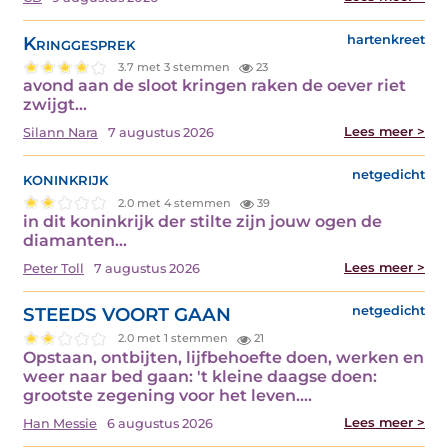
Kringgesprek
hartenkreet
3.7 met 3 stemmen
23
avond aan de sloot kringen raken de oever riet
zwijgt…
Lees meer >
Silann Nara
7 augustus 2026
koninkrijk
netgedicht
2.0 met 4 stemmen
39
in dit koninkrijk der stilte zijn jouw ogen de
diamanten…
Lees meer >
Peter Toll
7 augustus 2026
STEEDS VOORT GAAN
netgedicht
2.0 met 1 stemmen
21
Opstaan, ontbijten, lijfbehoefte doen, werken en
weer naar bed gaan: 't kleine daagse doen:
grootste zegening voor het leven.…
Lees meer >
Han Messie
6 augustus 2026