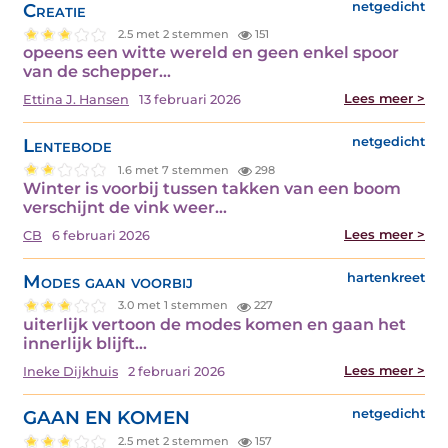
Creatie
netgedicht
2.5 met 2 stemmen
151
opeens een witte wereld en geen enkel spoor
van de schepper…
Lees meer >
Ettina J. Hansen
13 februari 2026
Lentebode
netgedicht
1.6 met 7 stemmen
298
Winter is voorbij tussen takken van een boom
verschijnt de vink weer…
Lees meer >
CB
6 februari 2026
Modes gaan voorbij
hartenkreet
3.0 met 1 stemmen
227
uiterlijk vertoon de modes komen en gaan het
innerlijk blijft…
Lees meer >
Ineke Dijkhuis
2 februari 2026
GAAN EN KOMEN
netgedicht
2.5 met 2 stemmen
157