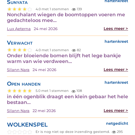
Sunyata
hartenkreet
4.0 met 1 stemmen
139
Nonchalant wiegen de boomtoppen voeren me
gedachteloos mee…
Lees meer >
Lux Aeterna
24 mei 2026
Verwacht
hartenkreet
4.0 met 1 stemmen
82
Onder bloeiende bomen blijft het lege bankje
warm van wie verdween…
Lees meer >
Silann Nara
24 mei 2026
Open handen
hartenkreet
5.0 met 1 stemmen
108
in één ogenblik draagt een klein gebaar het hele
bestaan…
Lees meer >
Silann Nara
22 mei 2026
WOLKENSPEL
netgedicht
Er is nog niet op deze inzending gestemd.
295