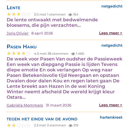
Lente
netgedicht
3.0 met 1 stemmen
164
De lente ontwaakt met bedwelmende
bloesems, die pijn verzachten…
Lees meer >
Joris Olivier
8 april 2026
Pasen Haiku
netgedicht
4.0 met 38 stemmen
1.466
De week voor Pasen Van oudsher de Passieweek
Een week van diepgang Passie is lijden Tevens
diepe emotie En ook verlangen Op weg naar
Pasen Betekenisvolle tijd Neergaan en opstaan
Dwalen door dalen Kou en regen laten gaan De
Lente breekt aan Hazen in de wei Koning
Winter neemt afscheid De wereld krijgt kleur
Ostara…
Lees meer >
Gabriëla Mommers
31 maart 2026
tegen het einde van de avond
hartenkreet
2.3 met 3 stemmen
219