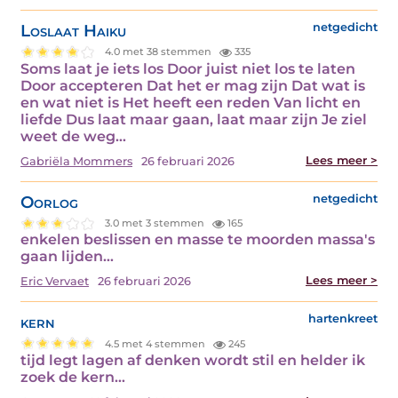
Loslaat Haiku
netgedicht
4.0 met 38 stemmen
335
Soms laat je iets los Door juist niet los te laten
Door accepteren Dat het er mag zijn Dat wat is
en wat niet is Het heeft een reden Van licht en
liefde Dus laat maar gaan, laat maar zijn Je ziel
weet de weg…
Lees meer >
Gabriëla Mommers
26 februari 2026
Oorlog
netgedicht
3.0 met 3 stemmen
165
enkelen beslissen en masse te moorden massa's
gaan lijden…
Lees meer >
Eric Vervaet
26 februari 2026
kern
hartenkreet
4.5 met 4 stemmen
245
tijd legt lagen af denken wordt stil en helder ik
zoek de kern…