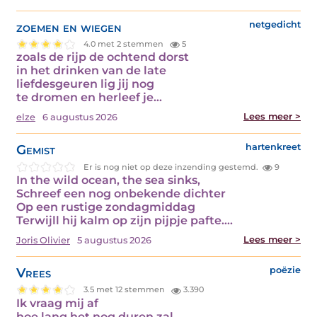
zoemen en wiegen
netgedicht
4.0 met 2 stemmen
5
zoals de rijp de ochtend dorst
in het drinken van de late
liefdesgeuren lig jij nog
te dromen en herleef je…
Lees meer >
elze
6 augustus 2026
Gemist
hartenkreet
Er is nog niet op deze inzending gestemd.
9
In the wild ocean, the sea sinks,
Schreef een nog onbekende dichter
Op een rustige zondagmiddag
Terwijll hij kalm op zijn pijpje pafte.…
Lees meer >
Joris Olivier
5 augustus 2026
Vrees
poëzie
3.5 met 12 stemmen
3.390
Ik vraag mij af
hoe lang het nog duren zal