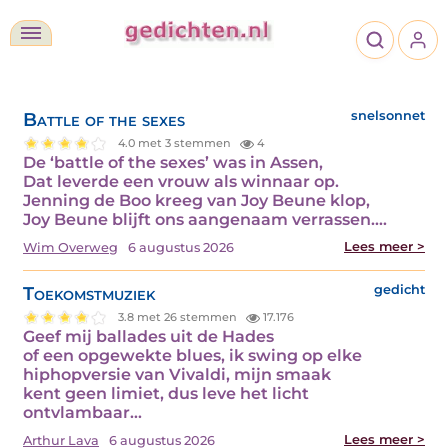
Battle of the sexes
snelsonnet
4.0 met 3 stemmen
4
De ‘battle of the sexes’ was in Assen,
Dat leverde een vrouw als winnaar op.
Jenning de Boo kreeg van Joy Beune klop,
Joy Beune blijft ons aangenaam verrassen.…
Lees meer >
Wim Overweg
6 augustus 2026
Toekomstmuziek
gedicht
3.8 met 26 stemmen
17.176
Geef mij ballades uit de Hades
of een opgewekte blues, ik swing op elke
hiphopversie van Vivaldi, mijn smaak
kent geen limiet, dus leve het licht
ontvlambaar…
Lees meer >
Arthur Lava
6 augustus 2026