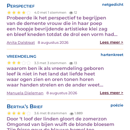
Perspectief
netgedicht
4.0 met 1 stemmen
12
Probeerde ik het perspectief te begrijpen
van de demente vrouw die in haar poep
een hoopje bevrijdende artistieke klei zag
en bleef kneden totdat de drol een vorm had…
Lees meer >
Anita Dalstraat
8 augustus 2026
vreemdeling
hartenkreet
3.3 met 3 stemmen
13
waarom ben ik als vreemdeling geboren
leef ik niet in het land dat liefde heet
waar ogen zien en oren tonen horen
waar handen strelen en de ander weet…
Lees meer >
Manuela Dieleman
8 augustus 2026
Bertha's Brief
poëzie
3.6 met 8 stemmen
1.889
Door ‘t loof der linden gloort de zomerzon
Omgonsd van bijen wuift de blonde bloesem
Zijn frisse geur de blauwe hemel toe.