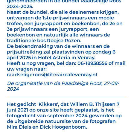
genomineerden in de bundel Raadselige Roos
2024-2025.
Naast de bundel, die alle deelnemers krijgen,
ontvangen de 1ste prijswinnaars een mooie
trofee, een juryrapport en boekenbon, de 2e en
3e prijswinnaars een juryrapport, een
boekenbon en natuurlijk alle winnaars de
traditionele bos Roojse Rozen.
De bekendmaking van de winnaars en de
prijsuitreiking zal plaatsvinden op zondag 6
april 2025 in Hotel Asteria in Venray.
Heeft u nog vragen, bel dan: 06-18938556 of mail
uw vragen naar:
raadseligeroos@literaircafevenray.nl
De organisatie van de Raadselige Roos, 27-09-
2024
Het gedicht 'Kikkers', dat Willem B. Thijssen 7
juni 2021 op onze site heeft geplaatst, is het
fotogedicht van september 2024 geworden op
de uitgebreide natuursite van de fotografen
Mira Diels en Dick Hoogenboom.