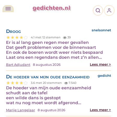
Droog
snelsonnet
4.1 met 12 stemmen
39
Er is al lang geen regen meer gevallen
Dat geeft problemen voor de binnenvaart
En ook de boeren wordt weer niets bespaard
Laat ons een regendans doen met z’n allen…
Lees meer >
Bart Adjudant
8 augustus 2026
De hoeder van mijn oude eenzaamheid
gedicht
3.6 met 20 stemmen
7.540
De hoeder van mijn oude eenzaamheid
schudt aan de tafel
een wilde dans is gestopt
wat nu nog moet wordt afgerond…
Lees meer >
Marije Langelaar
8 augustus 2026