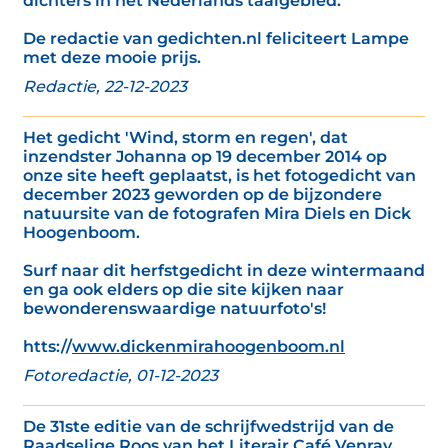
dichters in het Nederlands taalgebied.’
De redactie van gedichten.nl feliciteert Lampe
met deze mooie prijs.
Redactie, 22-12-2023
Het gedicht 'Wind, storm en regen', dat
inzendster Johanna op 19 december 2014 op
onze site heeft geplaatst, is het fotogedicht van
december 2023 geworden op de bijzondere
natuursite van de fotografen Mira Diels en Dick
Hoogenboom.
Surf naar dit herfstgedicht in deze wintermaand
en ga ook elders op die site kijken naar
bewonderenswaardige natuurfoto's!
htts://
www.dickenmirahoogenboom.nl
Fotoredactie, 01-12-2023
De 31ste editie van de schrijfwedstrijd van de
Raadselige Roos van het Literair Café Venray