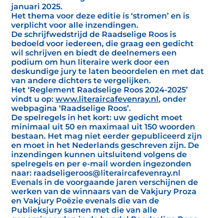
januari 2025.
Het thema voor deze editie is ‘stromen’ en is
verplicht voor alle inzendingen.
De schrijfwedstrijd de Raadselige Roos is
bedoeld voor iedereen, die graag een gedicht
wil schrijven en biedt de deelnemers een
podium om hun literaire werk door een
deskundige jury te laten beoordelen en met dat
van andere dichters te vergelijken.
Het ‘Reglement Raadselige Roos 2024-2025’
vindt u op:
www.literaircafevenray.nl
, onder
webpagina ‘Raadselige Roos’.
De spelregels in het kort: uw gedicht moet
minimaal uit 50 en maximaal uit 150 woorden
bestaan. Het mag niet eerder gepubliceerd zijn
en moet in het Nederlands geschreven zijn. De
inzendingen kunnen uitsluitend volgens de
spelregels en per e-mail worden ingezonden
naar: raadseligeroos@literaircafevenray.nl
Evenals in de voorgaande jaren verschijnen de
werken van de winnaars van de Vakjury Proza
en Vakjury Poëzie evenals die van de
Publieksjury samen met die van alle