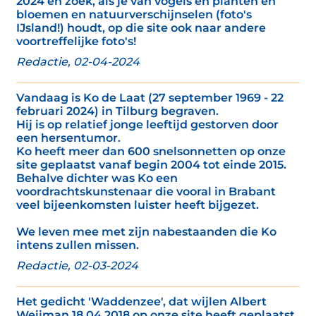
2024 en zoek, als je van vogels en planten en
bloemen en natuurverschijnselen (foto's
IJsland!) houdt, op die site ook naar andere
voortreffelijke foto's!
Redactie, 02-04-2024
Vandaag is Ko de Laat (27 september 1969 - 22
februari 2024) in Tilburg begraven.
Hij is op relatief jonge leeftijd gestorven door
een hersentumor.
Ko heeft meer dan 600 snelsonnetten op onze
site geplaatst vanaf begin 2004 tot einde 2015.
Behalve dichter was Ko een
voordrachtskunstenaar die vooral in Brabant
veel bijeenkomsten luister heeft bijgezet.
We leven mee met zijn nabestaanden die Ko
intens zullen missen.
Redactie, 02-03-2024
Het gedicht 'Waddenzee', dat wijlen Albert
Weijman 18 04 2018 op onze site heeft geplaatst,