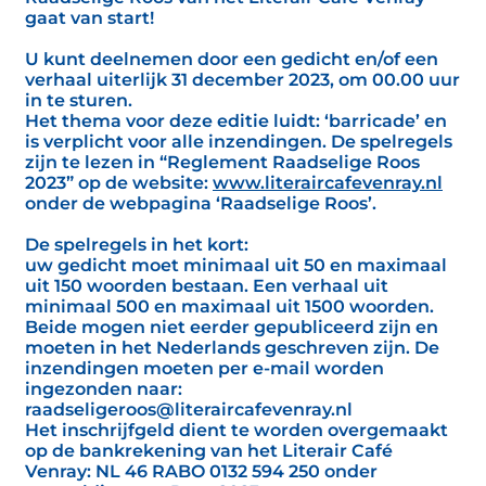
gaat van start!
U kunt deelnemen door een gedicht en/of een
verhaal uiterlijk 31 december 2023, om 00.00 uur
in te sturen.
Het thema voor deze editie luidt: ‘barricade’ en
is verplicht voor alle inzendingen. De spelregels
zijn te lezen in “Reglement Raadselige Roos
2023” op de website:
www.literaircafevenray.nl
onder de webpagina ‘Raadselige Roos’.
De spelregels in het kort:
uw gedicht moet minimaal uit 50 en maximaal
uit 150 woorden bestaan. Een verhaal uit
minimaal 500 en maximaal uit 1500 woorden.
Beide mogen niet eerder gepubliceerd zijn en
moeten in het Nederlands geschreven zijn. De
inzendingen moeten per e-mail worden
ingezonden naar:
raadseligeroos@literaircafevenray.nl
Het inschrijfgeld dient te worden overgemaakt
op de bankrekening van het Literair Café
Venray: NL 46 RABO 0132 594 250 onder