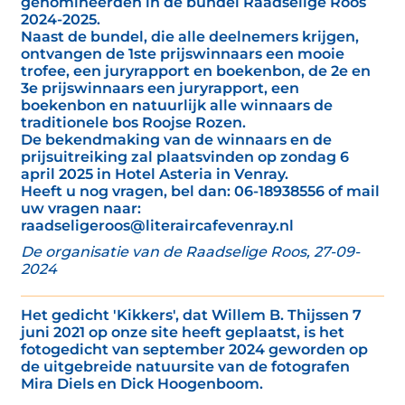
genomineerden in de bundel Raadselige Roos
2024-2025.
Naast de bundel, die alle deelnemers krijgen,
ontvangen de 1ste prijswinnaars een mooie
trofee, een juryrapport en boekenbon, de 2e en
3e prijswinnaars een juryrapport, een
boekenbon en natuurlijk alle winnaars de
traditionele bos Roojse Rozen.
De bekendmaking van de winnaars en de
prijsuitreiking zal plaatsvinden op zondag 6
april 2025 in Hotel Asteria in Venray.
Heeft u nog vragen, bel dan: 06-18938556 of mail
uw vragen naar:
raadseligeroos@literaircafevenray.nl
De organisatie van de Raadselige Roos, 27-09-
2024
Het gedicht 'Kikkers', dat Willem B. Thijssen 7
juni 2021 op onze site heeft geplaatst, is het
fotogedicht van september 2024 geworden op
de uitgebreide natuursite van de fotografen
Mira Diels en Dick Hoogenboom.