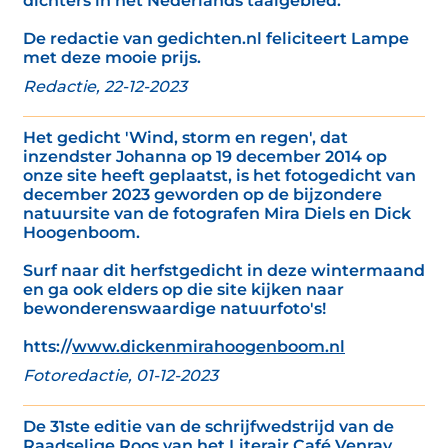
dichters in het Nederlands taalgebied.’
De redactie van gedichten.nl feliciteert Lampe
met deze mooie prijs.
Redactie, 22-12-2023
Het gedicht 'Wind, storm en regen', dat
inzendster Johanna op 19 december 2014 op
onze site heeft geplaatst, is het fotogedicht van
december 2023 geworden op de bijzondere
natuursite van de fotografen Mira Diels en Dick
Hoogenboom.
Surf naar dit herfstgedicht in deze wintermaand
en ga ook elders op die site kijken naar
bewonderenswaardige natuurfoto's!
htts://
www.dickenmirahoogenboom.nl
Fotoredactie, 01-12-2023
De 31ste editie van de schrijfwedstrijd van de
Raadselige Roos van het Literair Café Venray