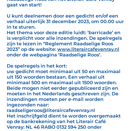
gaat van start!
U kunt deelnemen door een gedicht en/of een
verhaal uiterlijk 31 december 2023, om 00.00 uur
in te sturen.
Het thema voor deze editie luidt: ‘barricade’ en
is verplicht voor alle inzendingen. De spelregels
zijn te lezen in “Reglement Raadselige Roos
2023” op de website:
www.literaircafevenray.nl
onder de webpagina ‘Raadselige Roos’.
De spelregels in het kort:
uw gedicht moet minimaal uit 50 en maximaal
uit 150 woorden bestaan. Een verhaal uit
minimaal 500 en maximaal uit 1500 woorden.
Beide mogen niet eerder gepubliceerd zijn en
moeten in het Nederlands geschreven zijn. De
inzendingen moeten per e-mail worden
ingezonden naar:
raadseligeroos@literaircafevenray.nl
Het inschrijfgeld dient te worden overgemaakt
op de bankrekening van het Literair Café
Venray: NL 46 RABO 0132 594 250 onder