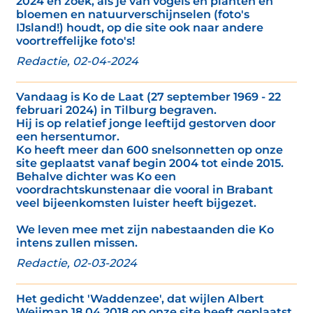
2024 en zoek, als je van vogels en planten en
bloemen en natuurverschijnselen (foto's
IJsland!) houdt, op die site ook naar andere
voortreffelijke foto's!
Redactie, 02-04-2024
Vandaag is Ko de Laat (27 september 1969 - 22
februari 2024) in Tilburg begraven.
Hij is op relatief jonge leeftijd gestorven door
een hersentumor.
Ko heeft meer dan 600 snelsonnetten op onze
site geplaatst vanaf begin 2004 tot einde 2015.
Behalve dichter was Ko een
voordrachtskunstenaar die vooral in Brabant
veel bijeenkomsten luister heeft bijgezet.
We leven mee met zijn nabestaanden die Ko
intens zullen missen.
Redactie, 02-03-2024
Het gedicht 'Waddenzee', dat wijlen Albert
Weijman 18 04 2018 op onze site heeft geplaatst,