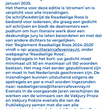
januari 2025.
Het thema voor deze editie is ‘stromen’ en is
verplicht voor alle inzendingen.
De schrijfwedstrijd de Raadselige Roos is
bedoeld voor iedereen, die graag een gedicht
wil schrijven en biedt de deelnemers een
podium om hun literaire werk door een
deskundige jury te laten beoordelen en met dat
van andere dichters te vergelijken.
Het ‘Reglement Raadselige Roos 2024-2025’
vindt u op:
www.literaircafevenray.nl
, onder
webpagina ‘Raadselige Roos’.
De spelregels in het kort: uw gedicht moet
minimaal uit 50 en maximaal uit 150 woorden
bestaan. Het mag niet eerder gepubliceerd zijn
en moet in het Nederlands geschreven zijn. De
inzendingen kunnen uitsluitend volgens de
spelregels en per e-mail worden ingezonden
naar: raadseligeroos@literaircafevenray.nl
Evenals in de voorgaande jaren verschijnen de
werken van de winnaars van de Vakjury Proza
en Vakjury Poëzie evenals die van de
Publieksjury samen met die van alle