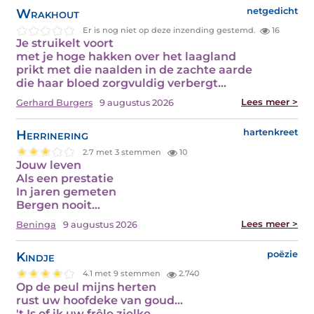
Wrakhout
netgedicht
Er is nog niet op deze inzending gestemd.
16
Je struikelt voort
met je hoge hakken over het laagland
prikt met die naalden in de zachte aarde
die haar bloed zorgvuldig verbergt…
Lees meer >
Gerhard Burgers
9 augustus 2026
Herrinering
hartenkreet
2.7 met 3 stemmen
10
Jouw leven
Als een prestatie
In jaren gemeten
Bergen nooit…
Lees meer >
Beninga
9 augustus 2026
Kindje
poëzie
4.1 met 9 stemmen
2.740
Op de peul mijns herten
rust uw hoofdeke van goud...
't Is of ik uw frêle zielke