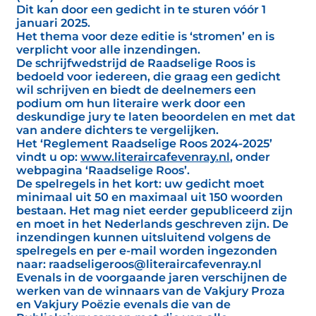
Dit kan door een gedicht in te sturen vóór 1
januari 2025.
Het thema voor deze editie is ‘stromen’ en is
verplicht voor alle inzendingen.
De schrijfwedstrijd de Raadselige Roos is
bedoeld voor iedereen, die graag een gedicht
wil schrijven en biedt de deelnemers een
podium om hun literaire werk door een
deskundige jury te laten beoordelen en met dat
van andere dichters te vergelijken.
Het ‘Reglement Raadselige Roos 2024-2025’
vindt u op:
www.literaircafevenray.nl
, onder
webpagina ‘Raadselige Roos’.
De spelregels in het kort: uw gedicht moet
minimaal uit 50 en maximaal uit 150 woorden
bestaan. Het mag niet eerder gepubliceerd zijn
en moet in het Nederlands geschreven zijn. De
inzendingen kunnen uitsluitend volgens de
spelregels en per e-mail worden ingezonden
naar: raadseligeroos@literaircafevenray.nl
Evenals in de voorgaande jaren verschijnen de
werken van de winnaars van de Vakjury Proza
en Vakjury Poëzie evenals die van de