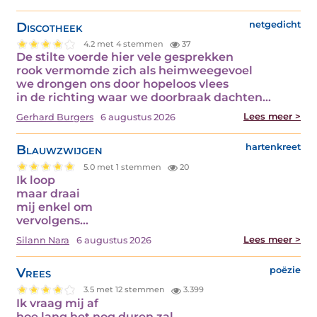
Discotheek
netgedicht
4.2 met 4 stemmen
37
De stilte voerde hier vele gesprekken
rook vermomde zich als heimweegevoel
we drongen ons door hopeloos vlees
in de richting waar we doorbraak dachten…
Lees meer >
Gerhard Burgers
6 augustus 2026
Blauwzwijgen
hartenkreet
5.0 met 1 stemmen
20
Ik loop
maar draai
mij enkel om
vervolgens…
Lees meer >
Silann Nara
6 augustus 2026
Vrees
poëzie
3.5 met 12 stemmen
3.399
Ik vraag mij af
hoe lang het nog duren zal