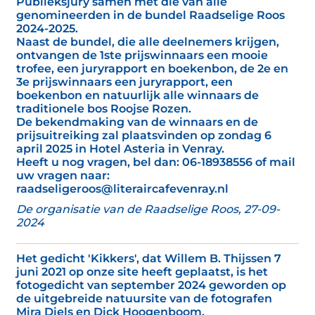
Publieksjury samen met die van alle
genomineerden in de bundel Raadselige Roos
2024-2025.
Naast de bundel, die alle deelnemers krijgen,
ontvangen de 1ste prijswinnaars een mooie
trofee, een juryrapport en boekenbon, de 2e en
3e prijswinnaars een juryrapport, een
boekenbon en natuurlijk alle winnaars de
traditionele bos Roojse Rozen.
De bekendmaking van de winnaars en de
prijsuitreiking zal plaatsvinden op zondag 6
april 2025 in Hotel Asteria in Venray.
Heeft u nog vragen, bel dan: 06-18938556 of mail
uw vragen naar:
raadseligeroos@literaircafevenray.nl
De organisatie van de Raadselige Roos, 27-09-
2024
Het gedicht 'Kikkers', dat Willem B. Thijssen 7
juni 2021 op onze site heeft geplaatst, is het
fotogedicht van september 2024 geworden op
de uitgebreide natuursite van de fotografen
Mira Diels en Dick Hoogenboom.