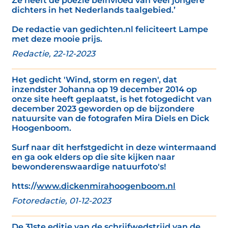
Ze heeft de poëzie beïnvloed van veel jongere
dichters in het Nederlands taalgebied.’
De redactie van gedichten.nl feliciteert Lampe
met deze mooie prijs.
Redactie, 22-12-2023
Het gedicht 'Wind, storm en regen', dat
inzendster Johanna op 19 december 2014 op
onze site heeft geplaatst, is het fotogedicht van
december 2023 geworden op de bijzondere
natuursite van de fotografen Mira Diels en Dick
Hoogenboom.
Surf naar dit herfstgedicht in deze wintermaand
en ga ook elders op die site kijken naar
bewonderenswaardige natuurfoto's!
htts://
www.dickenmirahoogenboom.nl
Fotoredactie, 01-12-2023
De 31ste editie van de schrijfwedstrijd van de