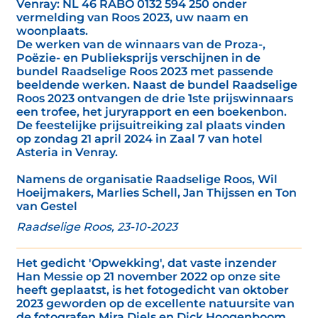
Venray: NL 46 RABO 0132 594 250 onder
vermelding van Roos 2023, uw naam en
woonplaats.
De werken van de winnaars van de Proza-,
Poëzie- en Publieksprijs verschijnen in de
bundel Raadselige Roos 2023 met passende
beeldende werken. Naast de bundel Raadselige
Roos 2023 ontvangen de drie 1ste prijswinnaars
een trofee, het juryrapport en een boekenbon.
De feestelijke prijsuitreiking zal plaats vinden
op zondag 21 april 2024 in Zaal 7 van hotel
Asteria in Venray.
Namens de organisatie Raadselige Roos, Wil
Hoeijmakers, Marlies Schell, Jan Thijssen en Ton
van Gestel
Raadselige Roos, 23-10-2023
Het gedicht 'Opwekking', dat vaste inzender
Han Messie op 21 november 2022 op onze site
heeft geplaatst, is het fotogedicht van oktober
2023 geworden op de excellente natuursite van
de fotografen Mira Diels en Dick Hoogenboom.