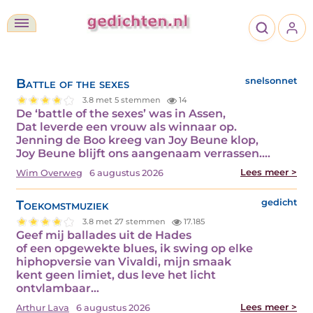
Battle of the sexes
snelsonnet
3.8 met 5 stemmen
14
De ‘battle of the sexes’ was in Assen,
Dat leverde een vrouw als winnaar op.
Jenning de Boo kreeg van Joy Beune klop,
Joy Beune blijft ons aangenaam verrassen.…
Lees meer >
Wim Overweg
6 augustus 2026
Toekomstmuziek
gedicht
3.8 met 27 stemmen
17.185
Geef mij ballades uit de Hades
of een opgewekte blues, ik swing op elke
hiphopversie van Vivaldi, mijn smaak
kent geen limiet, dus leve het licht
ontvlambaar…
Lees meer >
Arthur Lava
6 augustus 2026