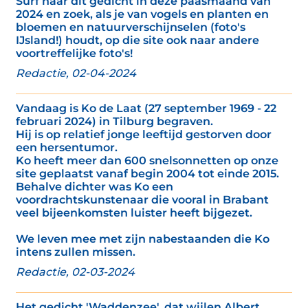
Surf naar dit gedicht in deze paasmaand van
2024 en zoek, als je van vogels en planten en
bloemen en natuurverschijnselen (foto's
IJsland!) houdt, op die site ook naar andere
voortreffelijke foto's!
Redactie, 02-04-2024
Vandaag is Ko de Laat (27 september 1969 - 22
februari 2024) in Tilburg begraven.
Hij is op relatief jonge leeftijd gestorven door
een hersentumor.
Ko heeft meer dan 600 snelsonnetten op onze
site geplaatst vanaf begin 2004 tot einde 2015.
Behalve dichter was Ko een
voordrachtskunstenaar die vooral in Brabant
veel bijeenkomsten luister heeft bijgezet.
We leven mee met zijn nabestaanden die Ko
intens zullen missen.
Redactie, 02-03-2024
Het gedicht 'Waddenzee', dat wijlen Albert