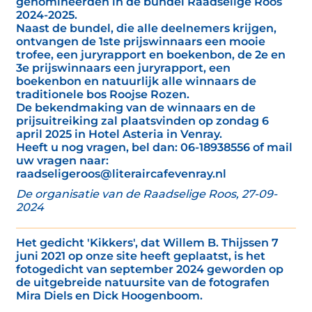
genomineerden in de bundel Raadselige Roos
2024-2025.
Naast de bundel, die alle deelnemers krijgen,
ontvangen de 1ste prijswinnaars een mooie
trofee, een juryrapport en boekenbon, de 2e en
3e prijswinnaars een juryrapport, een
boekenbon en natuurlijk alle winnaars de
traditionele bos Roojse Rozen.
De bekendmaking van de winnaars en de
prijsuitreiking zal plaatsvinden op zondag 6
april 2025 in Hotel Asteria in Venray.
Heeft u nog vragen, bel dan: 06-18938556 of mail
uw vragen naar:
raadseligeroos@literaircafevenray.nl
De organisatie van de Raadselige Roos, 27-09-
2024
Het gedicht 'Kikkers', dat Willem B. Thijssen 7
juni 2021 op onze site heeft geplaatst, is het
fotogedicht van september 2024 geworden op
de uitgebreide natuursite van de fotografen
Mira Diels en Dick Hoogenboom.