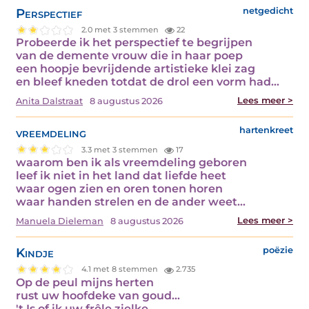
Perspectief
netgedicht
2.0 met 3 stemmen
22
Probeerde ik het perspectief te begrijpen
van de demente vrouw die in haar poep
een hoopje bevrijdende artistieke klei zag
en bleef kneden totdat de drol een vorm had…
Lees meer >
Anita Dalstraat
8 augustus 2026
vreemdeling
hartenkreet
3.3 met 3 stemmen
17
waarom ben ik als vreemdeling geboren
leef ik niet in het land dat liefde heet
waar ogen zien en oren tonen horen
waar handen strelen en de ander weet…
Lees meer >
Manuela Dieleman
8 augustus 2026
Kindje
poëzie
4.1 met 8 stemmen
2.735
Op de peul mijns herten
rust uw hoofdeke van goud...
't Is of ik uw frêle zielke