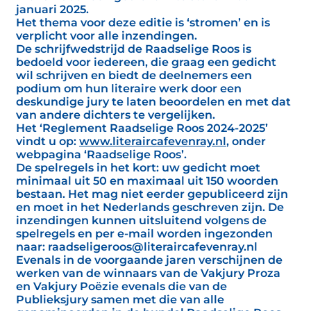
januari 2025.
Het thema voor deze editie is ‘stromen’ en is
verplicht voor alle inzendingen.
De schrijfwedstrijd de Raadselige Roos is
bedoeld voor iedereen, die graag een gedicht
wil schrijven en biedt de deelnemers een
podium om hun literaire werk door een
deskundige jury te laten beoordelen en met dat
van andere dichters te vergelijken.
Het ‘Reglement Raadselige Roos 2024-2025’
vindt u op:
www.literaircafevenray.nl
, onder
webpagina ‘Raadselige Roos’.
De spelregels in het kort: uw gedicht moet
minimaal uit 50 en maximaal uit 150 woorden
bestaan. Het mag niet eerder gepubliceerd zijn
en moet in het Nederlands geschreven zijn. De
inzendingen kunnen uitsluitend volgens de
spelregels en per e-mail worden ingezonden
naar: raadseligeroos@literaircafevenray.nl
Evenals in de voorgaande jaren verschijnen de
werken van de winnaars van de Vakjury Proza
en Vakjury Poëzie evenals die van de
Publieksjury samen met die van alle