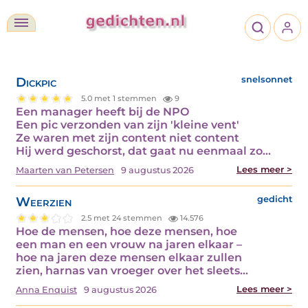
Dickpic
snelsonnet
5.0 met 1 stemmen
9
Een manager heeft bij de NPO
Een pic verzonden van zijn 'kleine vent'
Ze waren met zijn content niet content
Hij werd geschorst, dat gaat nu eenmaal zo…
Lees meer >
Maarten van Petersen
9 augustus 2026
Weerzien
gedicht
2.5 met 24 stemmen
14.576
Hoe de mensen, hoe deze mensen, hoe
een man en een vrouw na jaren elkaar –
hoe na jaren deze mensen elkaar zullen
zien, harnas van vroeger over het sleets…
Lees meer >
Anna Enquist
9 augustus 2026