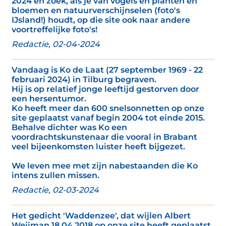
2024 en zoek, als je van vogels en planten en
bloemen en natuurverschijnselen (foto's
IJsland!) houdt, op die site ook naar andere
voortreffelijke foto's!
Redactie, 02-04-2024
Vandaag is Ko de Laat (27 september 1969 - 22
februari 2024) in Tilburg begraven.
Hij is op relatief jonge leeftijd gestorven door
een hersentumor.
Ko heeft meer dan 600 snelsonnetten op onze
site geplaatst vanaf begin 2004 tot einde 2015.
Behalve dichter was Ko een
voordrachtskunstenaar die vooral in Brabant
veel bijeenkomsten luister heeft bijgezet.
We leven mee met zijn nabestaanden die Ko
intens zullen missen.
Redactie, 02-03-2024
Het gedicht 'Waddenzee', dat wijlen Albert
Weijman 18 04 2018 op onze site heeft geplaatst,