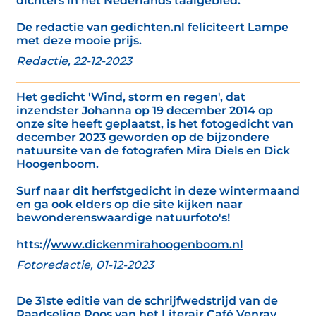
dichters in het Nederlands taalgebied.’
De redactie van gedichten.nl feliciteert Lampe
met deze mooie prijs.
Redactie, 22-12-2023
Het gedicht 'Wind, storm en regen', dat
inzendster Johanna op 19 december 2014 op
onze site heeft geplaatst, is het fotogedicht van
december 2023 geworden op de bijzondere
natuursite van de fotografen Mira Diels en Dick
Hoogenboom.
Surf naar dit herfstgedicht in deze wintermaand
en ga ook elders op die site kijken naar
bewonderenswaardige natuurfoto's!
htts://
www.dickenmirahoogenboom.nl
Fotoredactie, 01-12-2023
De 31ste editie van de schrijfwedstrijd van de
Raadselige Roos van het Literair Café Venray