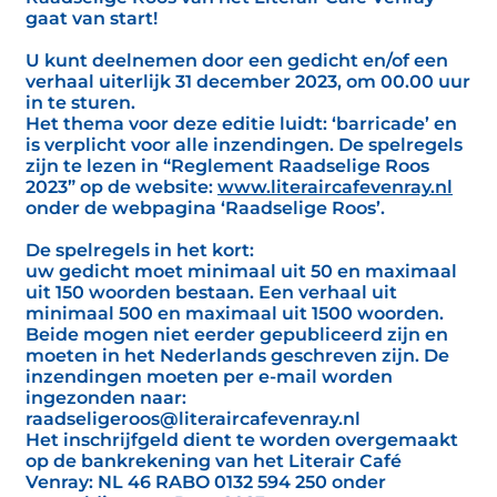
gaat van start!
U kunt deelnemen door een gedicht en/of een
verhaal uiterlijk 31 december 2023, om 00.00 uur
in te sturen.
Het thema voor deze editie luidt: ‘barricade’ en
is verplicht voor alle inzendingen. De spelregels
zijn te lezen in “Reglement Raadselige Roos
2023” op de website:
www.literaircafevenray.nl
onder de webpagina ‘Raadselige Roos’.
De spelregels in het kort:
uw gedicht moet minimaal uit 50 en maximaal
uit 150 woorden bestaan. Een verhaal uit
minimaal 500 en maximaal uit 1500 woorden.
Beide mogen niet eerder gepubliceerd zijn en
moeten in het Nederlands geschreven zijn. De
inzendingen moeten per e-mail worden
ingezonden naar:
raadseligeroos@literaircafevenray.nl
Het inschrijfgeld dient te worden overgemaakt
op de bankrekening van het Literair Café
Venray: NL 46 RABO 0132 594 250 onder