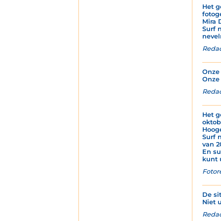
Het g
fotog
Mira 
Surf 
nevel
Redac
Onze 
Onze 
Redac
Het g
oktob
Hoog
Surf 
van 2
En su
kunt 
Fotor
De si
Niet u
Redac