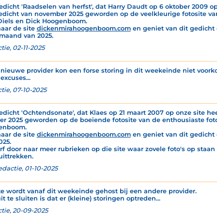
edicht 'Raadselen van herfst', dat Harry Daudt op 6 oktober 2009 op 
edicht van november 2025 geworden op de veelkleurige fotosite va
Diels en Dick Hoogenboom.
naar de site
dickenmirahoogenboom.com
en geniet van dit gedicht é
maand van 2025.
tie, 02-11-2025
nieuwe provider kon een forse storing in dit weekeinde niet voor
excuses...
tie, 07-10-2025
edicht 'Ochtendsonate', dat Klaes op 21 maart 2007 op onze site hee
er 2025 geworden op de boeiende fotosite van de enthousiaste foto
enboom.
naar de site
dickenmirahoogenboom.com
en geniet van dit gedicht 
025.
rf door naar meer rubrieken op die site waar zovele foto's op staan
uittrekken.
edactie, 01-10-2025
te wordt vanaf dit weekeinde gehost bij een andere provider.
it te sluiten is dat er (kleine) storingen optreden...
tie, 20-09-2025