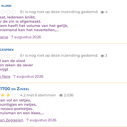
 klank
Er is nog niet op deze inzending gestemd.
4
aat, iedereen knikt,
or de zin is afgemaakt.
stem heeft het volume van het gelijk,
niemand kan het navertellen,…
oene
7 augustus 2026
gesprek
Er is nog niet op deze inzending gestemd.
3
 aan de sloot
en raken de oever
wijgt
n Nara
7 augustus 2026
1700 en Zoveel
4.2 met 6 stemmen
2.036
en vol en vetjes,
puntigjes en netjes,
rococo-portretjes.
ruisman en een Kees,…
van Zeggelen
7 augustus 2026