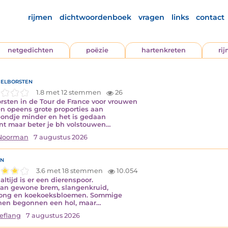
rijmen
dichtwoordenboek
vragen
links
contact
netgedichten
poëzie
hartenkreten
ri
elborsten
1.8 met 12 stemmen
26
rsten in de Tour de France voor vrouwen
 opeens grote proporties aan
ondje minder en het is gedaan
nt maar beter je bh volstouwen…
 Noorman
7 augustus 2026
n
3.6 met 18 stemmen
10.054
altijd is er een dierenspoor.
aan gewone brem, slangenkruid,
tong en koekoeksbloemen. Sommige
nen begonnen een hol, maar…
eflang
7 augustus 2026