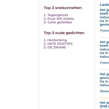
Laat
Top-3 snelsonnetten
Het g
heeft
Tegengeluid
natuu
Dure WK-tickets
Ga in
Gulle geliefdes
genie
Fotor
Top-3 oude gedichten
Herdenking.
Het g
HETE POOTJES
heeft
DE ZWANE
natuu
Ga in
natuu
Fotor
Het g
gewor
Ga in
natuu
Redac
Het g
2026 