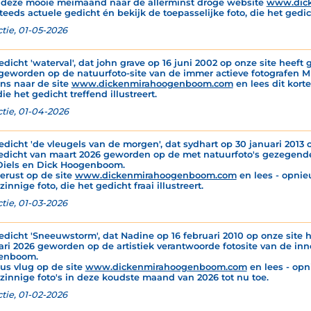
 deze mooie meimaand naar de allerminst droge website
www.dic
teeds actuele gedicht én bekijk de toepasselijke foto, die het gedich
tie, 01-05-2026
edicht 'waterval', dat john grave op 16 juni 2002 op onze site heeft g
geworden op de natuurfoto-site van de immer actieve fotografen 
ns naar de site
www.dickenmirahoogenboom.com
en lees dit korte
die het gedicht treffend illustreert.
tie, 01-04-2026
edicht 'de vleugels van de morgen', dat sydhart op 30 januari 2013 o
edicht van maart 2026 geworden op de met natuurfoto's gezegende
Diels en Dick Hoogenboom.
gerust op de site
www.dickenmirahoogenboom.com
en lees - opnie
innige foto, die het gedicht fraai illustreert.
tie, 01-03-2026
edicht 'Sneeuwstorm', dat Nadine op 16 februari 2010 op onze site h
ari 2026 geworden op de artistiek verantwoorde fotosite van de inn
enboom.
dus vlug op de site
www.dickenmirahoogenboom.com
en lees - opn
zinnige foto's in deze koudste maand van 2026 tot nu toe.
tie, 01-02-2026