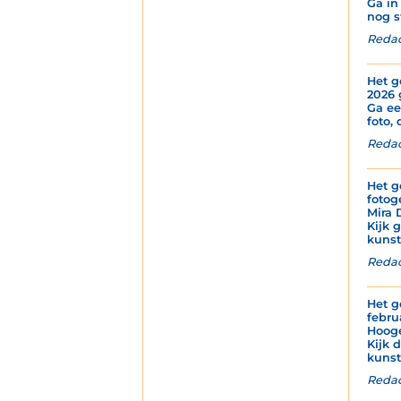
Ga in
nog s
Redac
Het g
2026 
Ga ee
foto, 
Redac
Het g
fotog
Mira 
Kijk 
kunstz
Redac
Het g
febru
Hoog
Kijk 
kunst
Redac