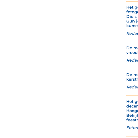
Het g
fotog
Diels
Gun j
kunst
Redac
De re
vreed
Redact
De re
kerstf
Redac
Het g
decem
Hoog
Bekij
feest
Fotor