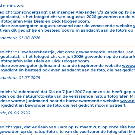
ste nieuws:
edicht 'Zonsondergang', dat inzender Alexander v/d Zande op 19 de
 geplaatst, is het fotogedicht van augustus 2026 geworden op de n
rfotografen Mira Diels en Dick Hoogenboom.
 deze zonovergoten augustusmaand naar de verrassende website
t van dit gedichtje én besteed ook ruim aandacht aan de foto's op 
edacteur, 01-08-2026
edicht ''t Lieveheersbeestje', dat onze gewaardeerde inzender Han M
 geplaatst, is het fotogedicht van juli 2026 geworden op de natuur
rfotografen Mira Diels en Dick Hoogenboom.
 deze zonovergoten julimaand naar de inspirerende website
www.d
rgedicht én besteed ook even aandacht aan de foto, die het gedicht
edacteur, 01-07-2026
edicht 'vlinderdans', dat Ria op 7 juni 2007 op onze site heeft gepla
den op de natuurfoto-site van de verrassende natuurfotografen M
 deze warme junimaand naar de hartverwarmende website
www.d
rgedicht én bewonder de foto, die het gedicht mooi illustreert.
tie, 01-06-2026
edicht 'gas', dat Adriaan van Dam op 17 maart 2015 op onze site hee
geworden op de natuurfoto-site van de voortvarende fotografen M