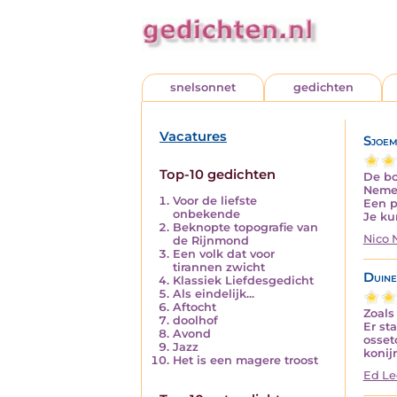
snelsonnet
gedichten
Vacatures
Sjoem
Top-10 gedichten
De bo
Nemen
Voor de liefste
Een p
onbekende
Je ku
Beknopte topografie van
Nico
de Rijnmond
Een volk dat voor
tirannen zwicht
Duine
Klassiek Liefdesgedicht
Als eindelijk...
Aftocht
Zoals 
doolhof
Er st
Avond
osse
Jazz
konij
Het is een magere troost
Ed Le