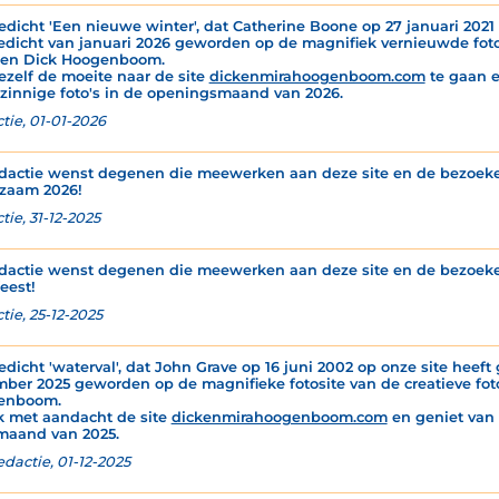
edicht 'Een nieuwe winter', dat Catherine Boone op 27 januari 2021 o
edicht van januari 2026 geworden op de magnifiek vernieuwde fotos
 en Dick Hoogenboom.
ezelf de moeite naar de site
dickenmirahoogenboom.com
te gaan e
zinnige foto's in de openingsmaand van 2026.
tie, 01-01-2026
dactie wenst degenen die meewerken aan deze site en de bezoeker
zaam 2026!
ie, 31-12-2025
dactie wenst degenen die meewerken aan deze site en de bezoeker
eest!
tie, 25-12-2025
edicht 'waterval', dat John Grave op 16 juni 2002 op onze site heeft 
ber 2025 geworden op de magnifieke fotosite van de creatieve foto
enboom.
k met aandacht de site
dickenmirahoogenboom.com
en geniet van d
maand van 2025.
edactie, 01-12-2025