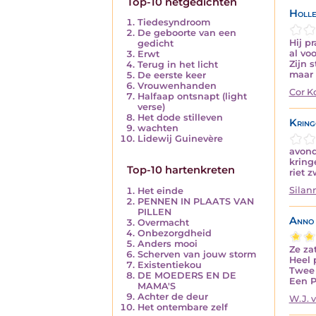
Top-10 netgedichten
Holle
Tiedesyndroom
De geboorte van een
Hij pr
gedicht
al vo
Erwt
Zijn 
Terug in het licht
maar 
De eerste keer
Vrouwenhanden
Cor K
Halfaap ontsnapt (light
verse)
Het dode stilleven
Kring
wachten
Lidewij Guinevère
avond
kring
Top-10 hartenkreten
riet z
Silan
Het einde
PENNEN IN PLAATS VAN
PILLEN
Anno 
Overmacht
Onbezorgdheid
Anders mooi
Ze zat
Scherven van jouw storm
Heel 
Existentiekou
Twee 
DE MOEDERS EN DE
Een P
MAMA'S
Achter de deur
W.J. 
Het ontembare zelf