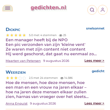
Dickpic
snelsonnet
5.0 met 4 stemmen
25
Een manager heeft bij de NPO
Een pic verzonden van zijn 'kleine vent'
Ze waren met zijn content niet content
Hij werd geschorst, dat gaat nu eenmaal zo…
Lees meer >
Maarten van Petersen
9 augustus 2026
Weerzien
gedicht
2.5 met 24 stemmen
14.586
Hoe de mensen, hoe deze mensen, hoe
een man en een vrouw na jaren elkaar –
hoe na jaren deze mensen elkaar zullen
zien, harnas van vroeger over het sleets…
Lees meer >
Anna Enquist
9 augustus 2026