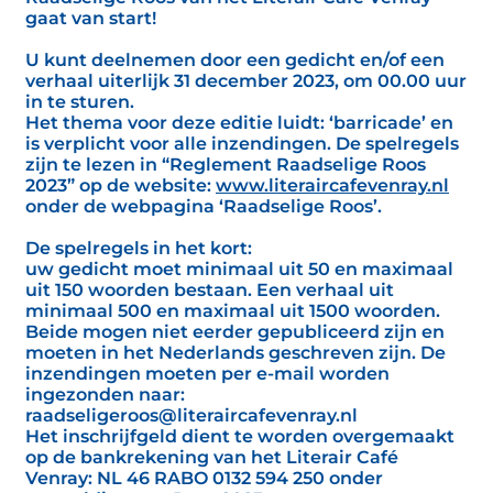
gaat van start!
U kunt deelnemen door een gedicht en/of een
verhaal uiterlijk 31 december 2023, om 00.00 uur
in te sturen.
Het thema voor deze editie luidt: ‘barricade’ en
is verplicht voor alle inzendingen. De spelregels
zijn te lezen in “Reglement Raadselige Roos
2023” op de website:
www.literaircafevenray.nl
onder de webpagina ‘Raadselige Roos’.
De spelregels in het kort:
uw gedicht moet minimaal uit 50 en maximaal
uit 150 woorden bestaan. Een verhaal uit
minimaal 500 en maximaal uit 1500 woorden.
Beide mogen niet eerder gepubliceerd zijn en
moeten in het Nederlands geschreven zijn. De
inzendingen moeten per e-mail worden
ingezonden naar:
raadseligeroos@literaircafevenray.nl
Het inschrijfgeld dient te worden overgemaakt
op de bankrekening van het Literair Café
Venray: NL 46 RABO 0132 594 250 onder