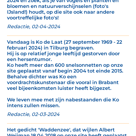
2024 en zoek, als je van vogels en planten en
bloemen en natuurverschijnselen (foto's
IJsland!) houdt, op die site ook naar andere
voortreffelijke foto's!
Redactie, 02-04-2024
Vandaag is Ko de Laat (27 september 1969 - 22
februari 2024) in Tilburg begraven.
Hij is op relatief jonge leeftijd gestorven door
een hersentumor.
Ko heeft meer dan 600 snelsonnetten op onze
site geplaatst vanaf begin 2004 tot einde 2015.
Behalve dichter was Ko een
voordrachtskunstenaar die vooral in Brabant
veel bijeenkomsten luister heeft bijgezet.
We leven mee met zijn nabestaanden die Ko
intens zullen missen.
Redactie, 02-03-2024
Het gedicht 'Waddenzee', dat wijlen Albert
Weijman 18 04 2018 op onze site heeft geplaatst,