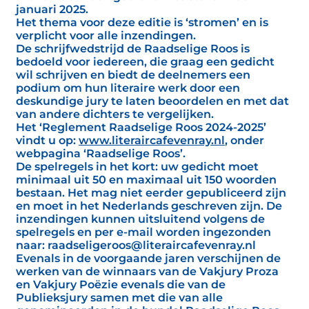
januari 2025.
Het thema voor deze editie is ‘stromen’ en is
verplicht voor alle inzendingen.
De schrijfwedstrijd de Raadselige Roos is
bedoeld voor iedereen, die graag een gedicht
wil schrijven en biedt de deelnemers een
podium om hun literaire werk door een
deskundige jury te laten beoordelen en met dat
van andere dichters te vergelijken.
Het ‘Reglement Raadselige Roos 2024-2025’
vindt u op:
www.literaircafevenray.nl
, onder
webpagina ‘Raadselige Roos’.
De spelregels in het kort: uw gedicht moet
minimaal uit 50 en maximaal uit 150 woorden
bestaan. Het mag niet eerder gepubliceerd zijn
en moet in het Nederlands geschreven zijn. De
inzendingen kunnen uitsluitend volgens de
spelregels en per e-mail worden ingezonden
naar: raadseligeroos@literaircafevenray.nl
Evenals in de voorgaande jaren verschijnen de
werken van de winnaars van de Vakjury Proza
en Vakjury Poëzie evenals die van de
Publieksjury samen met die van alle