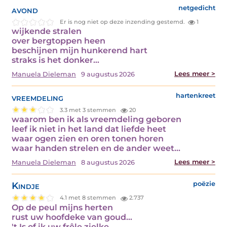
avond
netgedicht
Er is nog niet op deze inzending gestemd.
1
wijkende stralen
over bergtoppen heen
beschijnen mijn hunkerend hart
straks is het donker…
Lees meer >
Manuela Dieleman
9 augustus 2026
vreemdeling
hartenkreet
3.3 met 3 stemmen
20
waarom ben ik als vreemdeling geboren
leef ik niet in het land dat liefde heet
waar ogen zien en oren tonen horen
waar handen strelen en de ander weet…
Lees meer >
Manuela Dieleman
8 augustus 2026
Kindje
poëzie
4.1 met 8 stemmen
2.737
Op de peul mijns herten
rust uw hoofdeke van goud...
't Is of ik uw frêle zielke