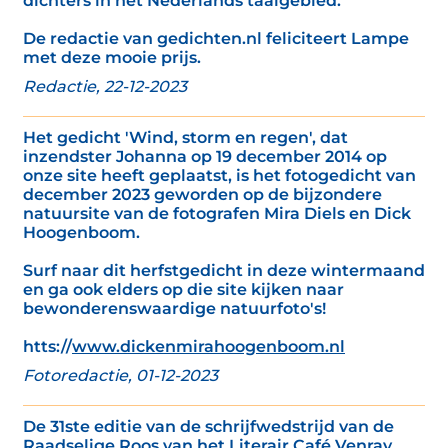
dichters in het Nederlands taalgebied.’
De redactie van gedichten.nl feliciteert Lampe
met deze mooie prijs.
Redactie, 22-12-2023
Het gedicht 'Wind, storm en regen', dat
inzendster Johanna op 19 december 2014 op
onze site heeft geplaatst, is het fotogedicht van
december 2023 geworden op de bijzondere
natuursite van de fotografen Mira Diels en Dick
Hoogenboom.
Surf naar dit herfstgedicht in deze wintermaand
en ga ook elders op die site kijken naar
bewonderenswaardige natuurfoto's!
htts://
www.dickenmirahoogenboom.nl
Fotoredactie, 01-12-2023
De 31ste editie van de schrijfwedstrijd van de
Raadselige Roos van het Literair Café Venray