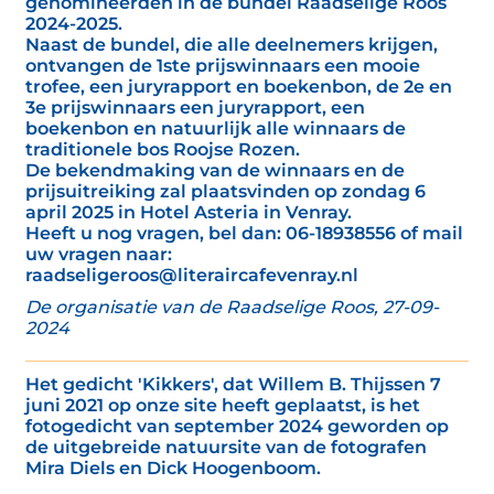
genomineerden in de bundel Raadselige Roos
2024-2025.
Naast de bundel, die alle deelnemers krijgen,
ontvangen de 1ste prijswinnaars een mooie
trofee, een juryrapport en boekenbon, de 2e en
3e prijswinnaars een juryrapport, een
boekenbon en natuurlijk alle winnaars de
traditionele bos Roojse Rozen.
De bekendmaking van de winnaars en de
prijsuitreiking zal plaatsvinden op zondag 6
april 2025 in Hotel Asteria in Venray.
Heeft u nog vragen, bel dan: 06-18938556 of mail
uw vragen naar:
raadseligeroos@literaircafevenray.nl
De organisatie van de Raadselige Roos, 27-09-
2024
Het gedicht 'Kikkers', dat Willem B. Thijssen 7
juni 2021 op onze site heeft geplaatst, is het
fotogedicht van september 2024 geworden op
de uitgebreide natuursite van de fotografen
Mira Diels en Dick Hoogenboom.