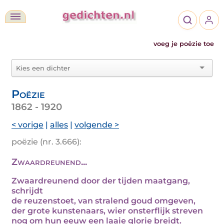
voeg je poëzie toe
Poëzie
1862 - 1920
< vorige
|
alles
|
volgende >
poëzie (nr. 3.666):
Zwaardreunend...
Zwaardreunend door der tijden maatgang,
schrijdt
de reuzenstoet, van stralend goud omgeven,
der grote kunstenaars, wier onsterflijk streven
nog om hun eeuw een laaie glorie breidt.