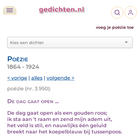
voeg je poëzie toe
Poëzie
1864 - 1924
< vorige
|
alles
|
volgende >
poëzie (nr. 3.950):
De dag gaat open ...
De dag gaat open als een gouden roos;
ik sta aan 't raam en zend mijn adem uit,
het veld is stil, en nauwlijks één geluid
breekt naar het koepelblauw bij tussenpoos.