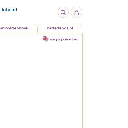
inhoud
jmwoordenboek
nederlands.nl
voeg je poëzie toe