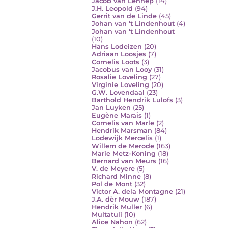
Jacob van Lennep
(14)
J.H. Leopold
(94)
Gerrit van de Linde
(45)
Johan van 't Lindenhout
(4)
Johan van 't Lindenhout
(10)
Hans Lodeizen
(20)
Adriaan Loosjes
(7)
Cornelis Loots
(3)
Jacobus van Looy
(31)
Rosalie Loveling
(27)
Virginie Loveling
(20)
G.W. Lovendaal
(23)
Barthold Hendrik Lulofs
(3)
Jan Luyken
(25)
Eugène Marais
(1)
Cornelis van Marle
(2)
Hendrik Marsman
(84)
Lodewijk Mercelis
(1)
Willem de Merode
(163)
Marie Metz-Koning
(18)
Bernard van Meurs
(16)
V. de Meyere
(5)
Richard Minne
(8)
Pol de Mont
(32)
Victor A. dela Montagne
(21)
J.A. dèr Mouw
(187)
Hendrik Muller
(6)
Multatuli
(10)
Alice Nahon
(62)