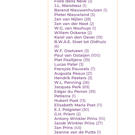
Fiore della Neve
(3)
J.L. Nierstrasz
(1)
Barend Nieuwenhuizen
(1)
Pieter Nieuwland
(5)
Jan van Nijlen
(28)
Jan van der Noot
(2)
W.G. van Nouhuys
(1)
Willem Ockerse
(2)
Karel van den Oever
(19)
B.W.A.E. Sloet tot Oldhuis
(6)
W.F. Oostveen
(3)
Paul van Ostaijen
(100)
Piet Paaltjens
(39)
Lucas Pater
(3)
François Pauwels
(7)
Augusta Peaux
(21)
Hendrik Peeters
(3)
W.L. Penning
(26)
Jacques Perk
(69)
Edgar du Perron
(39)
Petrarca
(1)
Hubert Poot
(13)
Elisabeth Maria Post
(11)
E.J. Potgieter
(30)
G.H. Priem
(2)
Antony Winkler Prins
(10)
Jacob Winkler Prins
(27)
Jan Prins
(45)
Jeanne van de Putte
(1)