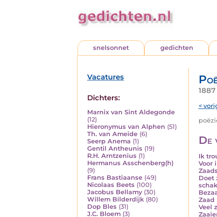
snelsonnet
gedichten
Vacatures
Poë
1887 
Dichters:
< vori
Marnix van Sint Aldegonde
(12)
poëzie
Hieronymus van Alphen
(51)
Th. van Ameide
(6)
De 
Seerp Anema
(1)
Gentil Antheunis
(19)
R.H. Arntzenius
(1)
Ik tr
Hermanus Asschenberg(h)
Voor 
(9)
Zaads
Frans Bastiaanse
(49)
Doet 
Nicolaas Beets
(100)
schak
Jacobus Bellamy
(30)
Bezaa
Willem Bilderdijk
(80)
Zaad 
Dop Bles
(31)
Veel 
J.C. Bloem
(3)
Zaaie