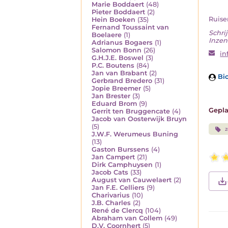
Marie Boddaert
(48)
Pieter Boddaert
(2)
Ruise
Hein Boeken
(35)
Fernand Toussaint van
Schrij
Boelaere
(1)
Inzend
Adrianus Bogaers
(1)
Salomon Bonn
(26)
in
G.H.J.E. Boswel
(3)
P.C. Boutens
(84)
Jan van Brabant
(2)
Bio
Gerbrand Bredero
(31)
Jopie Breemer
(5)
Jan Brester
(3)
Eduard Brom
(9)
Gepla
Gerrit ten Bruggencate
(4)
Jacob van Oosterwijk Bruyn
(5)
J.W.F. Werumeus Buning
(13)
Gaston Burssens
(4)
Jan Campert
(21)
Dirk Camphuysen
(1)
Jacob Cats
(33)
August van Cauwelaert
(2)
Jan F.E. Celliers
(9)
Charivarius
(10)
J.B. Charles
(2)
René de Clercq
(104)
Abraham van Collem
(49)
D.V. Coornhert
(5)