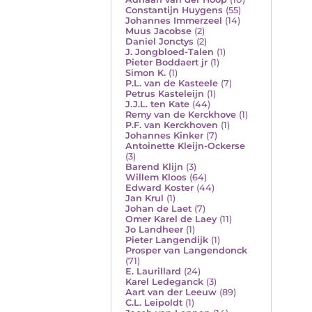
Constantijn Huygens
(55)
Johannes Immerzeel
(14)
Muus Jacobse
(2)
Daniel Jonctys
(2)
J. Jongbloed-Talen
(1)
Pieter Boddaert jr
(1)
Simon K.
(1)
P.L. van de Kasteele
(7)
Petrus Kasteleijn
(1)
J.J.L. ten Kate
(44)
Remy van de Kerckhove
(1)
P.F. van Kerckhoven
(1)
Johannes Kinker
(7)
Antoinette Kleijn-Ockerse
(3)
Barend Klijn
(3)
Willem Kloos
(64)
Edward Koster
(44)
Jan Krul
(1)
Johan de Laet
(7)
Omer Karel de Laey
(11)
Jo Landheer
(1)
Pieter Langendijk
(1)
Prosper van Langendonck
(71)
E. Laurillard
(24)
Karel Ledeganck
(3)
Aart van der Leeuw
(89)
C.L. Leipoldt
(1)