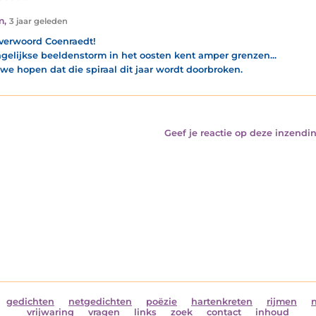
m
,
3 jaar geleden
 verwoord Coenraedt!
gelijkse beeldenstorm in het oosten kent amper grenzen...
 we hopen dat die spiraal dit jaar wordt doorbroken.
Geef je reactie op deze inzendin
gedichten
netgedichten
poëzie
hartenkreten
rijmen
vrijwaring
vragen
links
zoek
contact
inhoud