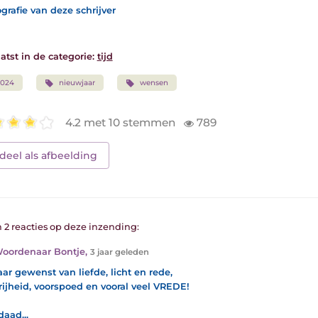
grafie van deze schrijver
atst in de categorie:
tijd
2024
nieuwjaar
wensen
4.2 met 10 stemmen
789
deel als afbeelding
n 2 reacties op deze inzending:
oordenaar Bontje
,
3 jaar geleden
aar gewenst van liefde, licht en rede,
rijheid, voorspoed en vooral veel VREDE!
daad...