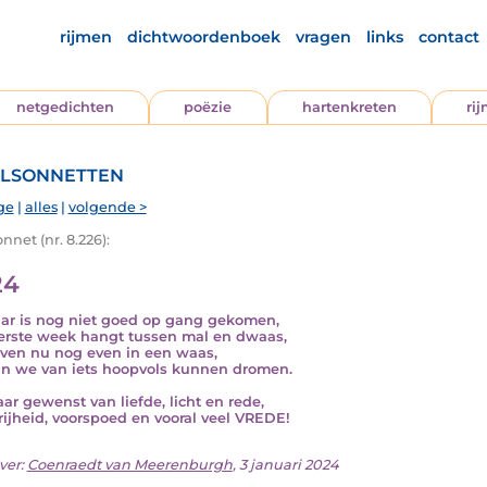
rijmen
dichtwoordenboek
vragen
links
contact
netgedichten
poëzie
hartenkreten
ri
lsonnetten
ge
|
alles
|
volgende >
nnet (nr. 8.226):
24
aar is nog niet goed op gang gekomen,
erste week hangt tussen mal en dwaas,
ven nu nog even in een waas,
n we van iets hoopvols kunnen dromen.
aar gewenst van liefde, licht en rede,
rijheid, voorspoed en vooral veel VREDE!
ver:
Coenraedt van Meerenburgh
, 3 januari 2024