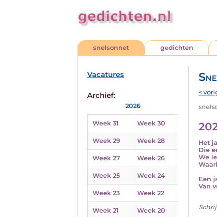
snelsonnet
gedichten
Vacatures
Sne
< vori
Archief:
2026
snelso
Week 31
Week 30
20
Week 29
Week 28
Het j
Die e
We le
Week 27
Week 26
Waari
Week 25
Week 24
Een j
Van v
Week 23
Week 22
Schrij
Week 21
Week 20