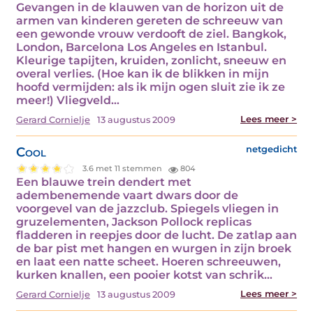
Gevangen in de klauwen van de horizon uit de
armen van kinderen gereten de schreeuw van
een gewonde vrouw verdooft de ziel. Bangkok,
London, Barcelona Los Angeles en Istanbul.
Kleurige tapijten, kruiden, zonlicht, sneeuw en
overal verlies. (Hoe kan ik de blikken in mijn
hoofd vermijden: als ik mijn ogen sluit zie ik ze
meer!) Vliegveld…
Lees meer >
Gerard Cornielje
13 augustus 2009
Cool
netgedicht
3.6 met 11 stemmen
804
Een blauwe trein dendert met
adembenemende vaart dwars door de
voorgevel van de jazzclub. Spiegels vliegen in
gruzelementen, Jackson Pollock replicas
fladderen in reepjes door de lucht. De zatlap aan
de bar pist met hangen en wurgen in zijn broek
en laat een natte scheet. Hoeren schreeuwen,
kurken knallen, een pooier kotst van schrik…
Lees meer >
Gerard Cornielje
13 augustus 2009