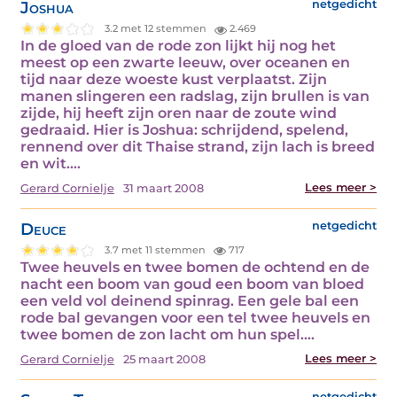
Joshua
netgedicht
3.2 met 12 stemmen
2.469
In de gloed van de rode zon lijkt hij nog het
meest op een zwarte leeuw, over oceanen en
tijd naar deze woeste kust verplaatst. Zijn
manen slingeren een radslag, zijn brullen is van
zijde, hij heeft zijn oren naar de zoute wind
gedraaid. Hier is Joshua: schrijdend, spelend,
rennend over dit Thaise strand, zijn lach is breed
en wit.…
Lees meer >
Gerard Cornielje
31 maart 2008
Deuce
netgedicht
3.7 met 11 stemmen
717
Twee heuvels en twee bomen de ochtend en de
nacht een boom van goud een boom van bloed
een veld vol deinend spinrag. Een gele bal een
rode bal gevangen voor een tel twee heuvels en
twee bomen de zon lacht om hun spel.…
Lees meer >
Gerard Cornielje
25 maart 2008
netgedicht