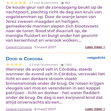
4.7 met 16 stemmen
869
De koude geur van de zonsopgang beukt op de
nachtpoort, plechtig richt de dag een kruis van
vogelstemmen op. Door de oranje lanen van
Jerez zweven maagden en heiligen,
gemaskerde mannen slepen zich blootsvoets
naar de toren. Rood stof dwarrelt op, de
menigte fluistert en buigt onder het gewicht
van kersenhout en wierook wolken.…
Lees meer >
Gerard Cornielje
9 maart 2007
Dood in Cordoba
netgedicht
4.2 met 19 stemmen
1.000
Wanneer de avond valt in Córdoba, steeds
wanneer de avond valt in Córdoba, verzwakt het
licht en een donkere stroom vloekt
binnensmonds onder de brug. De rotsen krijgen
vleugels van mos en veranderen in een koppel
patrijzen - licht en donker - het water fladdert
onder de brug. De dag is een kwijnend kind dat
altijd onverwachts als een…
Lees meer >
Gerard Cornielje
8 maart 2007