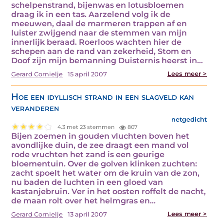
schelpenstrand, bijenwas en lotusbloemen
draag ik in een tas. Aarzelend volg ik de
meeuwen, daal de marmeren trappen af en
luister zwijgend naar de stemmen van mijn
innerlijk beraad. Roerloos wachten hier de
schepen aan de rand van zekerheid, Stom en
Doof zijn mijn bemanning Duisternis heerst in…
Lees meer >
Gerard Cornielje
15 april 2007
Hoe een idyllisch strand in een slagveld kan
veranderen
netgedicht
4.3 met 23 stemmen
807
Bijen zoemen in gouden vluchten boven het
avondlijke duin, de zee draagt een mand vol
rode vruchten het zand is een geurige
bloementuin. Over de golven klinken zuchten:
zacht spoelt het water om de kruin van de zon,
nu baden de luchten in een gloed van
kastanjebruin. Ver in het oosten roffelt de nacht,
de maan rolt over het helmgras en…
Lees meer >
Gerard Cornielje
13 april 2007