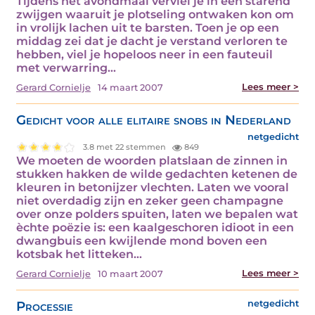
Tijdens het avondmaal verviel je in een starend
zwijgen waaruit je plotseling ontwaken kon om
in vrolijk lachen uit te barsten. Toen je op een
middag zei dat je dacht je verstand verloren te
hebben, viel je hopeloos neer in een fauteuil
met verwarring…
Lees meer >
Gerard Cornielje
14 maart 2007
Gedicht voor alle elitaire snobs in Nederland
netgedicht
3.8 met 22 stemmen
849
We moeten de woorden platslaan de zinnen in
stukken hakken de wilde gedachten ketenen de
kleuren in betonijzer vlechten. Laten we vooral
niet overdadig zijn en zeker geen champagne
over onze polders spuiten, laten we bepalen wat
èchte poëzie is: een kaalgeschoren idioot in een
dwangbuis een kwijlende mond boven een
kotsbak het litteken…
Lees meer >
Gerard Cornielje
10 maart 2007
Processie
netgedicht