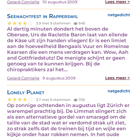
Lees meer >
Gerard Cornielje
10 augustus 2009
Seenachtfest in Rapperswil
netgedicht
3.9 met 9 stemmen
649
Al dertig minuten dondert het boven de
Obersee, Urs de Raclette Baron laat van ellende
de Käse uit zijn handen vliegen! Er is een limiet
aan de hoeveelheid Bengaals Vuur en Romeinse
Kaarsen die een mens verdragen kan. Wow, Aah
and Gottfriedstutz! De menigte schijnt er geen
genoeg van te kunnen krijgen. Bij de
chiropraktikers zal het…
Lees meer >
Gerard Cornielje
9 augustus 2009
Lonely Planet
netgedicht
3.7 met 9 stemmen
705
Op zonnige ochtenden in augustus ligt Zürich er
warempel prachtig bij. De Limmat slingert zich
als een alternatieve gordel van smaragd om de
taille van de stad wat er verdomd strak uit ziet,
zo strak zelfs dat de treinen bij tijd en wijle een
kijkje onder haar rokken nemen. In het oude