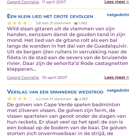
Lees meer >
Gerard Cornielje
11 april 2007
Een klein lied met grote gevolgen
netgedicht
3.8 met 21 stemmen
1.662
Wild slaan gitaren uit de vlammen van zijn
handen, eenzaam danst de gouden tand in zijn
mond. Het lied van de gitano rolt als een bal
langs de wanden in het dal van de Guadalquivir.
Uit de bergen ijlen ruiters in verrukking naar de
fiësta in de stad aan de oevers van de bruisende
rivier. Daar zijn de señorita’s! Rode castagnetten
klepperen…
Lees meer >
Gerard Cornielje
10 april 2007
Verslag van een spannende wedstrijd
netgedicht
4.2 met 17 stemmen
2.367
De golven van Cape Verde spelen badminton
met zilveren vissen. De golven zijn ferm, de
vissen spartelen van genot onder de slagen van
hun rackets. Er staat veel op het spel: de zon is
een bokaal op de bodem van de baai. De golven
storten zich onvermoeibaar in de strijd, de