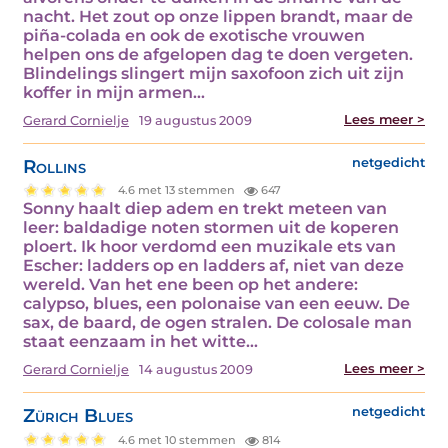
nacht. Het zout op onze lippen brandt, maar de
piña-colada en ook de exotische vrouwen
helpen ons de afgelopen dag te doen vergeten.
Blindelings slingert mijn saxofoon zich uit zijn
koffer in mijn armen…
Lees meer >
Gerard Cornielje
19 augustus 2009
Rollins
netgedicht
4.6 met 13 stemmen
647
Sonny haalt diep adem en trekt meteen van
leer: baldadige noten stormen uit de koperen
ploert. Ik hoor verdomd een muzikale ets van
Escher: ladders op en ladders af, niet van deze
wereld. Van het ene been op het andere:
calypso, blues, een polonaise van een eeuw. De
sax, de baard, de ogen stralen. De colosale man
staat eenzaam in het witte…
Lees meer >
Gerard Cornielje
14 augustus 2009
Zürich Blues
netgedicht
4.6 met 10 stemmen
814