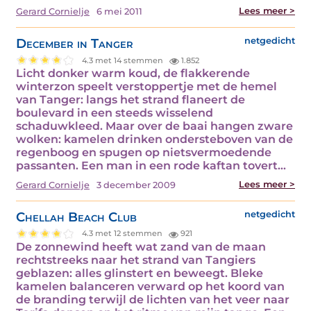
Lees meer >
Gerard Cornielje
6 mei 2011
December in Tanger
netgedicht
4.3 met 14 stemmen
1.852
Licht donker warm koud, de flakkerende
winterzon speelt verstoppertje met de hemel
van Tanger: langs het strand flaneert de
boulevard in een steeds wisselend
schaduwkleed. Maar over de baai hangen zware
wolken: kamelen drinken ondersteboven van de
regenboog en spugen op nietsvermoedende
passanten. Een man in een rode kaftan tovert…
Lees meer >
Gerard Cornielje
3 december 2009
Chellah Beach Club
netgedicht
4.3 met 12 stemmen
921
De zonnewind heeft wat zand van de maan
rechtstreeks naar het strand van Tangiers
geblazen: alles glinstert en beweegt. Bleke
kamelen balanceren verward op het koord van
de branding terwijl de lichten van het veer naar