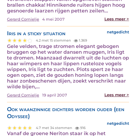
brallen chakka! Hinnikende ruiters hijgen hoog
gesnoerde laarzen rijgen petten zeilen…
Lees meer >
Gerard Cornielje
4 mei 2007
Iris in a sticky situation
netgedicht
4.2 met 15 stemmen
1.369
Gele velden, trage stromen elegant gebogen
bruggen op het water dansen muggen, Iris ligt
te dromen. Maanzaad dwarrelt uit de luchten op
haar wimpers en haar lippen rusteloze vogels
wippen, Iris ligt te zuchten. Plots spert ze haar
ogen open, ziet de gouden honing lopen langs
haar zonbeschenen dijen, zoekt verschrikt naar
wilde bijen,…
Lees meer >
Gerard Cornielje
19 april 2007
Ook waanzinnige dichters worden ouder (een
Odyssee)
netgedicht
4.7 met 34 stemmen
916
Vanaf de groene Neriton staar ik op het