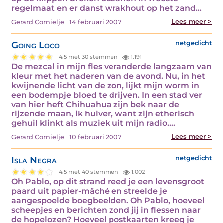
regelmaat en er danst wrakhout op het zand…
Lees meer >
Gerard Cornielje
14 februari 2007
Going Loco
netgedicht
4.5 met 30 stemmen
1.191
De mezcal in mijn fles veranderde langzaam van
kleur met het naderen van de avond. Nu, in het
kwijnende licht van de zon, lijkt mijn worm in
een bodempje bloed te drijven. In een stad ver
van hier heft Chihuahua zijn bek naar de
rijzende maan, ik huiver, want zijn etherisch
gehuil klinkt als muziek uit mijn radio.…
Lees meer >
Gerard Cornielje
10 februari 2007
Isla Negra
netgedicht
4.5 met 40 stemmen
1.002
Oh Pablo, op dit strand reed je een levensgroot
paard uit papier-mâché en streelde je
aangespoelde boegbeelden. Oh Pablo, hoeveel
scheepjes en berichten zond jij in flessen naar
de hopelozen? Hoeveel postkaarten kreeg je