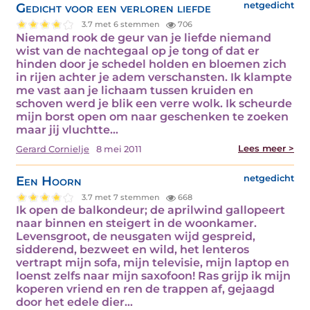
Gedicht voor een verloren liefde
netgedicht
3.7 met 6 stemmen
706
Niemand rook de geur van je liefde niemand
wist van de nachtegaal op je tong of dat er
hinden door je schedel holden en bloemen zich
in rijen achter je adem verschansten. Ik klampte
me vast aan je lichaam tussen kruiden en
schoven werd je blik een verre wolk. Ik scheurde
mijn borst open om naar geschenken te zoeken
maar jij vluchtte…
Lees meer >
Gerard Cornielje
8 mei 2011
Een Hoorn
netgedicht
3.7 met 7 stemmen
668
Ik open de balkondeur; de aprilwind gallopeert
naar binnen en steigert in de woonkamer.
Levensgroot, de neusgaten wijd gespreid,
sidderend, bezweet en wild, het lenteros
vertrapt mijn sofa, mijn televisie, mijn laptop en
loenst zelfs naar mijn saxofoon! Ras grijp ik mijn
koperen vriend en ren de trappen af, gejaagd
door het edele dier…