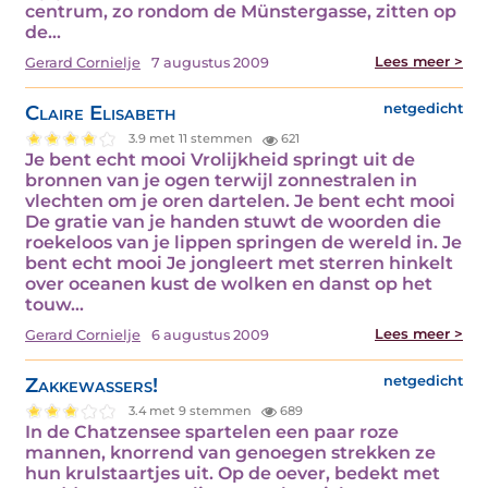
centrum, zo rondom de Münstergasse, zitten op
de…
Lees meer >
Gerard Cornielje
7 augustus 2009
Claire Elisabeth
netgedicht
3.9 met 11 stemmen
621
Je bent echt mooi Vrolijkheid springt uit de
bronnen van je ogen terwijl zonnestralen in
vlechten om je oren dartelen. Je bent echt mooi
De gratie van je handen stuwt de woorden die
roekeloos van je lippen springen de wereld in. Je
bent echt mooi Je jongleert met sterren hinkelt
over oceanen kust de wolken en danst op het
touw…
Lees meer >
Gerard Cornielje
6 augustus 2009
Zakkewassers!
netgedicht
3.4 met 9 stemmen
689
In de Chatzensee spartelen een paar roze
mannen, knorrend van genoegen strekken ze
hun krulstaartjes uit. Op de oever, bedekt met