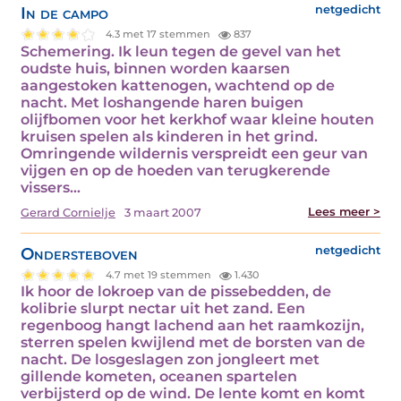
In de campo
netgedicht
4.3 met 17 stemmen
837
Schemering. Ik leun tegen de gevel van het
oudste huis, binnen worden kaarsen
aangestoken kattenogen, wachtend op de
nacht. Met loshangende haren buigen
olijfbomen voor het kerkhof waar kleine houten
kruisen spelen als kinderen in het grind.
Omringende wildernis verspreidt een geur van
vijgen en op de hoeden van terugkerende
vissers…
Lees meer >
Gerard Cornielje
3 maart 2007
Ondersteboven
netgedicht
4.7 met 19 stemmen
1.430
Ik hoor de lokroep van de pissebedden, de
kolibrie slurpt nectar uit het zand. Een
regenboog hangt lachend aan het raamkozijn,
sterren spelen kwijlend met de borsten van de
nacht. De losgeslagen zon jongleert met
gillende kometen, oceanen spartelen
verbijsterd op de wind. De lente komt en komt