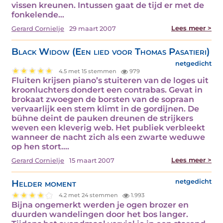
vissen kreunen. Intussen gaat de tijd er met de
fonkelende…
Lees meer >
Gerard Cornielje
29 maart 2007
Black Widow (Een lied voor Thomas Pasatieri)
netgedicht
4.5 met 15 stemmen
979
Fluiten krijsen piano’s stuiteren van de loges uit
kroonluchters dondert een contrabas. Gevat in
brokaat zwoegen de borsten van de sopraan
vervaarlijk een stem klimt in de gordijnen. De
bühne deint de pauken dreunen de strijkers
weven een kleverig web. Het publiek verbleekt
wanneer de nacht zich als een zwarte weduwe
op hen stort.…
Lees meer >
Gerard Cornielje
15 maart 2007
Helder moment
netgedicht
4.2 met 24 stemmen
1.993
Bijna ongemerkt werden je ogen brozer en
duurden wandelingen door het bos langer.