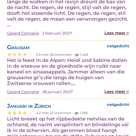
langs de wolken in het ravijn dreunt de bas van
de nacht. De regen, de regen, stijl valt de regen,
dooft het sissende licht. De regen, de regen, stil
valt de regen, de maan een verwrongen gezicht.
…
Lees meer >
Gerard Cornielje
2 februari 2007
Grausam
netgedicht
3.9 met 26 stemmen
1.429
Het is feest in de Alpen: Heidi und Sabine dollen
in de sneeuw en de gloedvolle wijn ruikt naar
kaneel en sinaasappels. Jammer alleen van die
grausame gr’s die langs de huigen van
Zwitserse vrouwen rollen.…
Lees meer >
Gerard Cornielje
28 januari 2007
Januari in Zürich
netgedicht
4.2 met 22 stemmen
1.056
Licht breekt op het rijpbedekte netvlies van de
ochtend, de nacht versplintert en blindelings val
ik in de scherven. Als geronnen bloed hangt