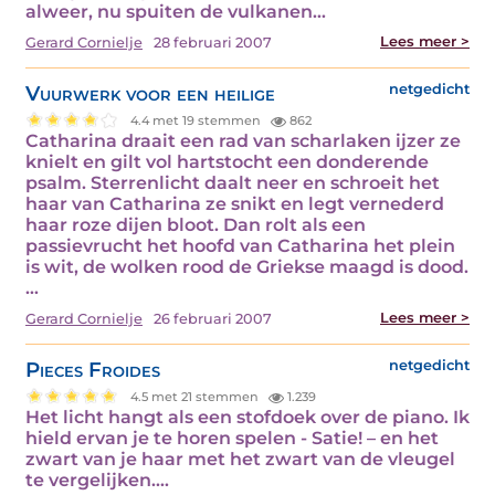
alweer, nu spuiten de vulkanen…
Lees meer >
Gerard Cornielje
28 februari 2007
Vuurwerk voor een heilige
netgedicht
4.4 met 19 stemmen
862
Catharina draait een rad van scharlaken ijzer ze
knielt en gilt vol hartstocht een donderende
psalm. Sterrenlicht daalt neer en schroeit het
haar van Catharina ze snikt en legt vernederd
haar roze dijen bloot. Dan rolt als een
passievrucht het hoofd van Catharina het plein
is wit, de wolken rood de Griekse maagd is dood.
…
Lees meer >
Gerard Cornielje
26 februari 2007
Pieces Froides
netgedicht
4.5 met 21 stemmen
1.239
Het licht hangt als een stofdoek over de piano. Ik
hield ervan je te horen spelen - Satie! – en het
zwart van je haar met het zwart van de vleugel
te vergelijken.…