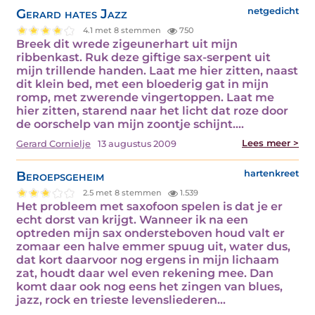
Gerard hates Jazz
netgedicht
4.1 met 8 stemmen
750
Breek dit wrede zigeunerhart uit mijn
ribbenkast. Ruk deze giftige sax-serpent uit
mijn trillende handen. Laat me hier zitten, naast
dit klein bed, met een bloederig gat in mijn
romp, met zwerende vingertoppen. Laat me
hier zitten, starend naar het licht dat roze door
de oorschelp van mijn zoontje schijnt.…
Lees meer >
Gerard Cornielje
13 augustus 2009
Beroepsgeheim
hartenkreet
2.5 met 8 stemmen
1.539
Het probleem met saxofoon spelen is dat je er
echt dorst van krijgt. Wanneer ik na een
optreden mijn sax ondersteboven houd valt er
zomaar een halve emmer spuug uit, water dus,
dat kort daarvoor nog ergens in mijn lichaam
zat, houdt daar wel even rekening mee. Dan
komt daar ook nog eens het zingen van blues,
jazz, rock en trieste levensliederen…