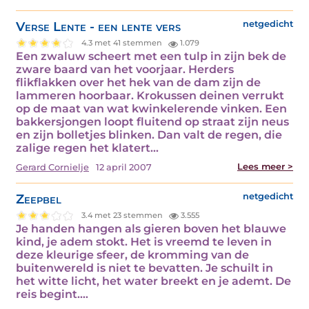
Verse Lente - een lente vers
netgedicht
4.3 met 41 stemmen
1.079
Een zwaluw scheert met een tulp in zijn bek de
zware baard van het voorjaar. Herders
flikflakken over het hek van de dam zijn de
lammeren hoorbaar. Krokussen deinen verrukt
op de maat van wat kwinkelerende vinken. Een
bakkersjongen loopt fluitend op straat zijn neus
en zijn bolletjes blinken. Dan valt de regen, die
zalige regen het klatert…
Lees meer >
Gerard Cornielje
12 april 2007
Zeepbel
netgedicht
3.4 met 23 stemmen
3.555
Je handen hangen als gieren boven het blauwe
kind, je adem stokt. Het is vreemd te leven in
deze kleurige sfeer, de kromming van de
buitenwereld is niet te bevatten. Je schuilt in
het witte licht, het water breekt en je ademt. De
reis begint.…