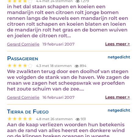
4.4 met 24 stemmen
1.279
in het dal staan schapen en koeien een
mandarijn rolt een citroen rolt jonge bomen
rennen langs de heuvels een mandarijn rolt een
citroen rolt schapen en koeien blaten en loeien
de mandarijn rolt het gras en de bomen wuiven
en joelen de citroen rolt…
Lees meer >
Gerard Cornielje
19 februari 2007
Passagieren
netgedicht
4.3 met 18 stemmen
894
We zwalkten terug door een doolhof van stegen
we volgden de stank van de haven. We zagen de
maan we zagen het scheepswrak we proefden
het zoute schuim van de zee.…
Lees meer >
Gerard Cornielje
16 februari 2007
Tierra de Fuego
netgedicht
4.8 met 26 stemmen
931
Aan de kaap verliezen woorden hun betekenis
aan de rand van alles heerst een donkere wind
op de klippen breken oceanen in woeste