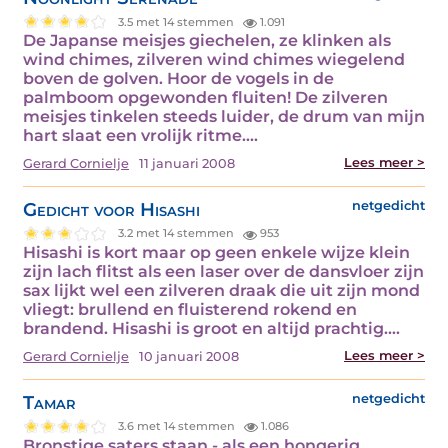
3.5 met 14 stemmen
1.091
De Japanse meisjes giechelen, ze klinken als
wind chimes, zilveren wind chimes wiegelend
boven de golven. Hoor de vogels in de
palmboom opgewonden fluiten! De zilveren
meisjes tinkelen steeds luider, de drum van mijn
hart slaat een vrolijk ritme.…
Lees meer >
Gerard Cornielje
11 januari 2008
Gedicht voor Hisashi
netgedicht
3.2 met 14 stemmen
953
Hisashi is kort maar op geen enkele wijze klein
zijn lach flitst als een laser over de dansvloer zijn
sax lijkt wel een zilveren draak die uit zijn mond
vliegt: brullend en fluisterend rokend en
brandend. Hisashi is groot en altijd prachtig.…
Lees meer >
Gerard Cornielje
10 januari 2008
Tamar
netgedicht
3.6 met 14 stemmen
1.086
Bronstige saters staan - als een hongerig