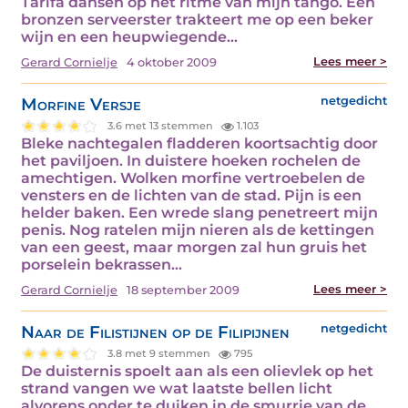
Tarifa dansen op het ritme van mijn tango. Een
bronzen serveerster trakteert me op een beker
wijn en een heupwiegende…
Lees meer >
Gerard Cornielje
4 oktober 2009
Morfine Versje
netgedicht
3.6 met 13 stemmen
1.103
Bleke nachtegalen fladderen koortsachtig door
het paviljoen. In duistere hoeken rochelen de
amechtigen. Wolken morfine vertroebelen de
vensters en de lichten van de stad. Pijn is een
helder baken. Een wrede slang penetreert mijn
penis. Nog ratelen mijn nieren als de kettingen
van een geest, maar morgen zal hun gruis het
porselein bekrassen…
Lees meer >
Gerard Cornielje
18 september 2009
Naar de Filistijnen op de Filipijnen
netgedicht
3.8 met 9 stemmen
795
De duisternis spoelt aan als een olievlek op het
strand vangen we wat laatste bellen licht
alvorens onder te duiken in de smurrie van de