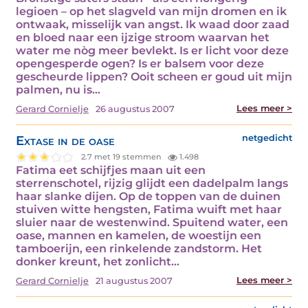
legioen – op het slagveld van mijn dromen en ik
ontwaak, misselijk van angst. Ik waad door zaad
en bloed naar een ijzige stroom waarvan het
water me nòg meer bevlekt. Is er licht voor deze
opengesperde ogen? Is er balsem voor deze
gescheurde lippen? Ooit scheen er goud uit mijn
palmen, nu is…
Lees meer >
Gerard Cornielje
26 augustus 2007
Extase in de oase
netgedicht
2.7 met 19 stemmen
1.498
Fatima eet schijfjes maan uit een
sterrenschotel, rijzig glijdt een dadelpalm langs
haar slanke dijen. Op de toppen van de duinen
stuiven witte hengsten, Fatima wuift met haar
sluier naar de westenwind. Spuitend water, een
oase, mannen en kamelen, de woestijn een
tamboerijn, een rinkelende zandstorm. Het
donker kreunt, het zonlicht…
Lees meer >
Gerard Cornielje
21 augustus 2007