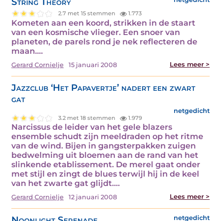
String Theory
2.7 met 15 stemmen
1.773
Kometen aan een koord, strikken in de staart
van een kosmische vlieger. Een snoer van
planeten, de parels rond je nek reflecteren de
maan.…
Lees meer >
Gerard Cornielje
15 januari 2008
Jazzclub ‘Het Papavertje’ nadert een zwart
gat
netgedicht
3.2 met 18 stemmen
1.979
Narcissus de leider van het gele blazers
ensemble schudt zijn meeldraden op het ritme
van de wind. Bijen in gangsterpakken zuigen
bedwelming uit bloemen aan de rand van het
slinkende etablissement. De merel gaat onder
met stijl en zingt de blues terwijl hij in de keel
van het zwarte gat glijdt.…
Lees meer >
Gerard Cornielje
12 januari 2008
Noonlight Serenade
netgedicht