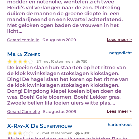
modder en notenolie, wentelen zich twee
Heidi’s vol verlangen naar de zon. Plotseling
duiken de mannen de groene diepte in, een
mandarijneend en een kwartel achterlatend.
Met geloken ogen baden de vrouwen in het
licht…
Lees meer >
Gerard cornielje
6 augustus 2009
Milka Zomer
netgedicht
3.7 met 10 stemmen
750
De koeien slaan hun staarten op het ritme van
de klok kwinkslagen stokslagen klokslagen.
Ding! De hagel slaat het koren op het ritme van
de klok kwinkslagen stokslagen klokslagen.
Dong! Dingdong klepel koeien bijen doen de
was. Boeh! Gele bloemen. Boeh! Lekker gras.
Zwoele bellen lila loeien uiers witte plas.…
Lees meer >
Gerard Cornielje
5 augustus 2009
X-Ray-X De Supervrouw
hartenkreet
2.5 met 10 stemmen
4.990
Als het zin had dan zou ik voor je bidden Ray je