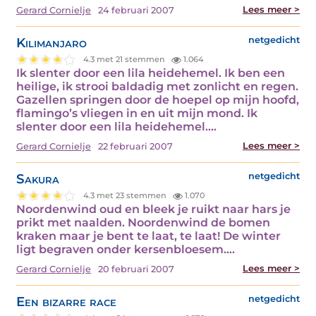
Lees meer >
Gerard Cornielje
24 februari 2007
Kilimanjaro
netgedicht
4.3 met 21 stemmen
1.064
Ik slenter door een lila heidehemel. Ik ben een
heilige, ik strooi baldadig met zonlicht en regen.
Gazellen springen door de hoepel op mijn hoofd,
flamingo’s vliegen in en uit mijn mond. Ik
slenter door een lila heidehemel.…
Lees meer >
Gerard Cornielje
22 februari 2007
Sakura
netgedicht
4.3 met 23 stemmen
1.070
Noordenwind oud en bleek je ruikt naar hars je
prikt met naalden. Noordenwind de bomen
kraken maar je bent te laat, te laat! De winter
ligt begraven onder kersenbloesem.…
Lees meer >
Gerard Cornielje
20 februari 2007
Een bizarre race
netgedicht