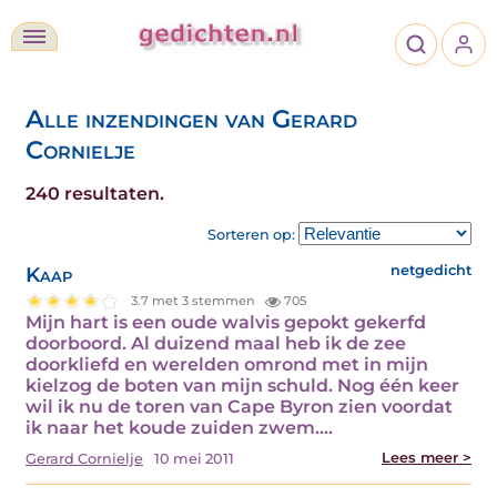
Alle inzendingen van Gerard
Cornielje
240 resultaten.
Sorteren op:
Kaap
netgedicht
3.7 met 3 stemmen
705
Mijn hart is een oude walvis gepokt gekerfd
doorboord. Al duizend maal heb ik de zee
doorkliefd en werelden omrond met in mijn
kielzog de boten van mijn schuld. Nog één keer
wil ik nu de toren van Cape Byron zien voordat
ik naar het koude zuiden zwem.…
Lees meer >
Gerard Cornielje
10 mei 2011