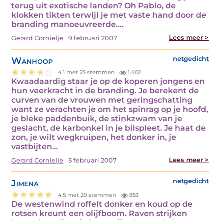
terug uit exotische landen? Oh Pablo, de
klokken tikten terwijl je met vaste hand door de
branding manoeuvreerde.…
Lees meer >
Gerard Cornielje
9 februari 2007
Wanhoop
netgedicht
4.1 met 25 stemmen
1.402
Kwaadaardig staar je op de koperen jongens en
hun veerkracht in de branding. Je berekent de
curven van de vrouwen met geringschatting
want ze verachten je om het spinrag op je hoofd,
je bleke paddenbuik, de stinkzwam van je
geslacht, de karbonkel in je bilspleet. Je haat de
zon, je wilt wegkruipen, het donker in, je
vastbijten…
Lees meer >
Gerard Cornielje
5 februari 2007
Jimena
netgedicht
4.5 met 20 stemmen
853
De westenwind roffelt donker en koud op de
rotsen kreunt een olijfboom. Raven strijken