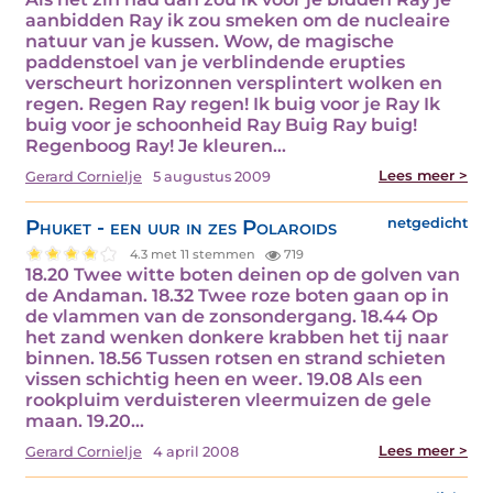
aanbidden Ray ik zou smeken om de nucleaire
natuur van je kussen. Wow, de magische
paddenstoel van je verblindende erupties
verscheurt horizonnen versplintert wolken en
regen. Regen Ray regen! Ik buig voor je Ray Ik
buig voor je schoonheid Ray Buig Ray buig!
Regenboog Ray! Je kleuren…
Lees meer >
Gerard Cornielje
5 augustus 2009
Phuket - een uur in zes Polaroids
netgedicht
4.3 met 11 stemmen
719
18.20 Twee witte boten deinen op de golven van
de Andaman. 18.32 Twee roze boten gaan op in
de vlammen van de zonsondergang. 18.44 Op
het zand wenken donkere krabben het tij naar
binnen. 18.56 Tussen rotsen en strand schieten
vissen schichtig heen en weer. 19.08 Als een
rookpluim verduisteren vleermuizen de gele
maan. 19.20…
Lees meer >
Gerard Cornielje
4 april 2008