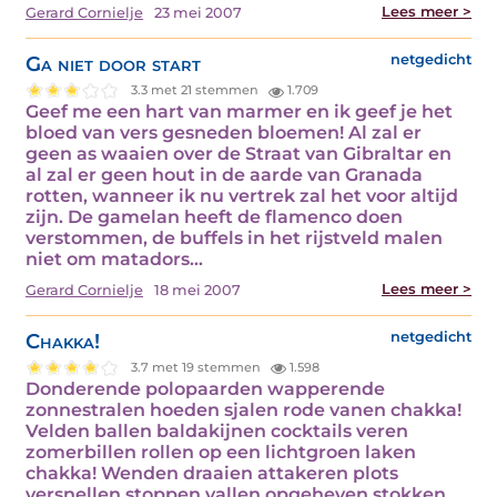
Lees meer >
Gerard Cornielje
23 mei 2007
Ga niet door start
netgedicht
3.3 met 21 stemmen
1.709
Geef me een hart van marmer en ik geef je het
bloed van vers gesneden bloemen! Al zal er
geen as waaien over de Straat van Gibraltar en
al zal er geen hout in de aarde van Granada
rotten, wanneer ik nu vertrek zal het voor altijd
zijn. De gamelan heeft de flamenco doen
verstommen, de buffels in het rijstveld malen
niet om matadors…
Lees meer >
Gerard Cornielje
18 mei 2007
Chakka!
netgedicht
3.7 met 19 stemmen
1.598
Donderende polopaarden wapperende
zonnestralen hoeden sjalen rode vanen chakka!
Velden ballen baldakijnen cocktails veren
zomerbillen rollen op een lichtgroen laken
chakka! Wenden draaien attakeren plots
versnellen stoppen vallen opgeheven stokken