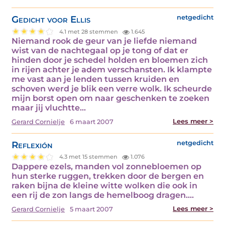
Gedicht voor Ellis
netgedicht
4.1 met 28 stemmen
1.645
Niemand rook de geur van je liefde niemand
wist van de nachtegaal op je tong of dat er
hinden door je schedel holden en bloemen zich
in rijen achter je adem verschansten. Ik klampte
me vast aan je lenden tussen kruiden en
schoven werd je blik een verre wolk. Ik scheurde
mijn borst open om naar geschenken te zoeken
maar jij vluchtte…
Lees meer >
Gerard Cornielje
6 maart 2007
Reflexión
netgedicht
4.3 met 15 stemmen
1.076
Dappere ezels, manden vol zonnebloemen op
hun sterke ruggen, trekken door de bergen en
raken bijna de kleine witte wolken die ook in
een rij de zon langs de hemelboog dragen.…
Lees meer >
Gerard Cornielje
5 maart 2007