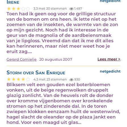
Irene
netgedicht
3.3 met 20 stemmen
1.497
Toen had ik geen oog voor de grillige structuur
van de bomen om ons heen. Ik lette niet op het
zoemen van de insekten, de warmte van de zon
op mijn gezicht. Noch had ik interesse in de
geur van de magnolia of de aardbeiensmaak
van je lipgloss. Vreemd dan dat ik me dit alles
kan herinneren, maar niet meer weet hoe je
eruit zag.…
Lees meer >
Gerard Cornielje
20 augustus 2007
Storm over San Enrique
netgedicht
4.3 met 23 stemmen
930
Bliksem velt een gouden ezel boterbloemen
vonken, uit de beige regenwolken druppelt
glazig zonlicht. Van de heuvels rolt de donder
over kromme vijgenbomen over kronkelende
stromen op het zinderende dal. In de toren
zwiepen klokken eenzaam huilt de westenwind,
hagel slacht de oleander op de plaza jankt een
hond. Voor een maagd uit glas…