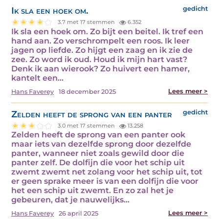
Ik sla een hoek om.
gedicht
3.7 met 17 stemmen
6.352
Ik sla een hoek om. Zo bijt een beitel. Ik tref een
hand aan. Zo verschrompelt een roos. Ik leer
jagen op liefde. Zo hijgt een zaag en ik zie de
zee. Zo word ik oud. Houd ik mijn hart vast?
Denk ik aan wierook? Zo huivert een hamer,
kantelt een…
Lees meer >
Hans Faverey
18 december 2025
Zelden heeft de sprong van een panter
gedicht
3.0 met 17 stemmen
13.258
Zelden heeft de sprong van een panter ook
maar iets van dezelfde sprong door dezelfde
panter, wanneer niet zoals gewild door die
panter zelf. De dolfijn die voor het schip uit
zwemt zwemt net zolang voor het schip uit, tot
er geen sprake meer is van een dolfijn die voor
het een schip uit zwemt. En zo zal het je
gebeuren, dat je nauwelijks…
Lees meer >
Hans Faverey
26 april 2025