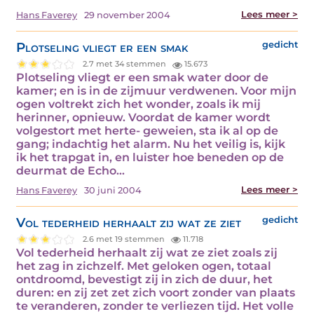
Lees meer >
Hans Faverey
29 november 2004
Plotseling vliegt er een smak
gedicht
2.7 met 34 stemmen
15.673
Plotseling vliegt er een smak water door de
kamer; en is in de zijmuur verdwenen. Voor mijn
ogen voltrekt zich het wonder, zoals ik mij
herinner, opnieuw. Voordat de kamer wordt
volgestort met herte- geweien, sta ik al op de
gang; indachtig het alarm. Nu het veilig is, kijk
ik het trapgat in, en luister hoe beneden op de
deurmat de Echo…
Lees meer >
Hans Faverey
30 juni 2004
Vol tederheid herhaalt zij wat ze ziet
gedicht
2.6 met 19 stemmen
11.718
Vol tederheid herhaalt zij wat ze ziet zoals zij
het zag in zichzelf. Met geloken ogen, totaal
ontdroomd, bevestigt zij in zich de duur, het
duren: en zij zet zet zich voort zonder van plaats
te veranderen, zonder te verliezen tijd. Het volle