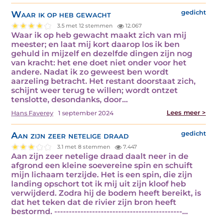
Waar ik op heb gewacht
gedicht
3.5 met 12 stemmen
12.067
Waar ik op heb gewacht maakt zich van mij
meester; en laat mij kort daarop los ik ben
gehuld in mijzelf en dezelfde dingen zijn nog
van kracht: het ene doet niet onder voor het
andere. Nadat ik zo geweest ben wordt
aarzeling betracht. Het restant doorstaat zich,
schijnt weer terug te willen; wordt ontzet
tenslotte, desondanks, door…
Lees meer >
Hans Faverey
1 september 2024
Aan zijn zeer netelige draad
gedicht
3.1 met 8 stemmen
7.447
Aan zijn zeer netelige draad daalt neer in de
afgrond een kleine soevereine spin en schuift
mijn lichaam terzijde. Het is een spin, die zijn
landing opschort tot ik mij uit zijn kloof heb
verwijderd. Zodra hij de bodem heeft bereikt, is
dat het teken dat de rivier zijn bron heeft
bestormd. --------------------------------------------…