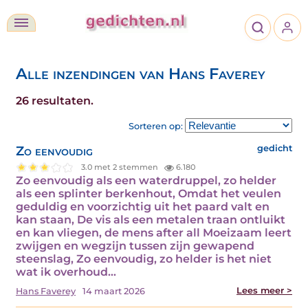
Alle inzendingen van Hans Faverey
26 resultaten.
Sorteren op:
Zo eenvoudig
gedicht
3.0 met 2 stemmen
6.180
Zo eenvoudig als een waterdruppel, zo helder
als een splinter berkenhout, Omdat het veulen
geduldig en voorzichtig uit het paard valt en
kan staan, De vis als een metalen traan ontluikt
en kan vliegen, de mens after all Moeizaam leert
zwijgen en wegzijn tussen zijn gewapend
steenslag, Zo eenvoudig, zo helder is het niet
wat ik overhoud…
Lees meer >
Hans Faverey
14 maart 2026