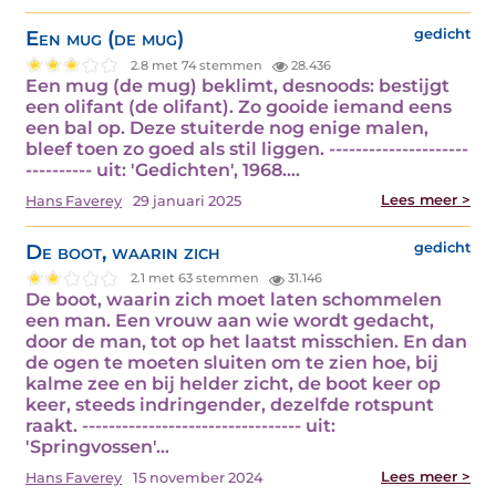
Een mug (de mug)
gedicht
2.8 met 74 stemmen
28.436
Een mug (de mug) beklimt, desnoods: bestijgt
een olifant (de olifant). Zo gooide iemand eens
een bal op. Deze stuiterde nog enige malen,
bleef toen zo goed als stil liggen. ---------------------
---------- uit: 'Gedichten', 1968.…
Lees meer >
Hans Faverey
29 januari 2025
De boot, waarin zich
gedicht
2.1 met 63 stemmen
31.146
De boot, waarin zich moet laten schommelen
een man. Een vrouw aan wie wordt gedacht,
door de man, tot op het laatst misschien. En dan
de ogen te moeten sluiten om te zien hoe, bij
kalme zee en bij helder zicht, de boot keer op
keer, steeds indringender, dezelfde rotspunt
raakt. --------------------------------- uit:
'Springvossen'…
Lees meer >
Hans Faverey
15 november 2024