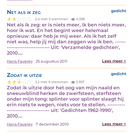
Net als ik zeg
gedicht
2.4 met 5 stemmen
4.338
Net als ik zeg: er is niets meer, ik ben niets meer,
hoor ik wat. En het begint weer helemaal
opnieuw: daar heb je mij weer. Als ik het zelf
niet was, help jij mij dan zeggen wie ik ben. ------
------------------------ Uit: 'Verzamelde gedichten',
2010.…
Lees meer >
Hans Faverey
25 augustus 2011
Zodat ik uitzie
gedicht
3.2 met 9 stemmen
5.957
Zodat ik uitzie door het oog van mijn naald en
sneeuwblind herken de zwerfsteen, sterfsteen
onder mijn tong: splinter voor splinter slaagt hij
erin niets te wegen, niets voor te stellen. ----------
------------------------ uit: 'Gedichten 1962-1990',
2010.…
Lees meer >
Hans Faverey
7 december 2010