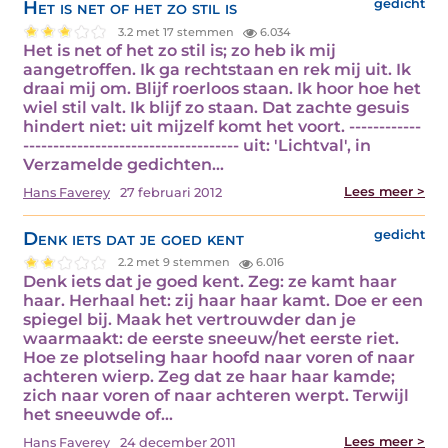
Het is net of het zo stil is
gedicht
3.2 met 17 stemmen
6.034
Het is net of het zo stil is; zo heb ik mij
aangetroffen. Ik ga rechtstaan en rek mij uit. Ik
draai mij om. Blijf roerloos staan. Ik hoor hoe het
wiel stil valt. Ik blijf zo staan. Dat zachte gesuis
hindert niet: uit mijzelf komt het voort. ------------
------------------------------------ uit: 'Lichtval', in
Verzamelde gedichten…
Lees meer >
Hans Faverey
27 februari 2012
Denk iets dat je goed kent
gedicht
2.2 met 9 stemmen
6.016
Denk iets dat je goed kent. Zeg: ze kamt haar
haar. Herhaal het: zij haar haar kamt. Doe er een
spiegel bij. Maak het vertrouwder dan je
waarmaakt: de eerste sneeuw/het eerste riet.
Hoe ze plotseling haar hoofd naar voren of naar
achteren wierp. Zeg dat ze haar haar kamde;
zich naar voren of naar achteren werpt. Terwijl
het sneeuwde of…
Lees meer >
Hans Faverey
24 december 2011