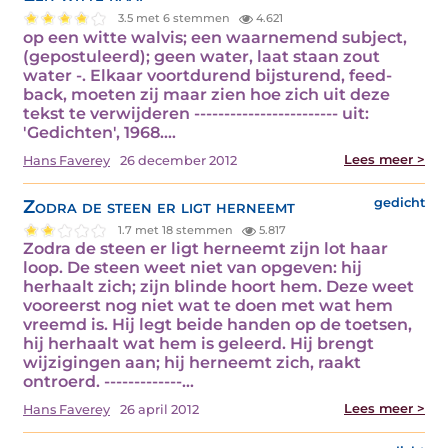
3.5 met 6 stemmen
4.621
op een witte walvis; een waarnemend subject,
(gepostuleerd); geen water, laat staan zout
water -. Elkaar voortdurend bijsturend, feed-
back, moeten zij maar zien hoe zich uit deze
tekst te verwijderen ------------------------ uit:
'Gedichten', 1968.…
Lees meer >
Hans Faverey
26 december 2012
Zodra de steen er ligt herneemt
gedicht
1.7 met 18 stemmen
5.817
Zodra de steen er ligt herneemt zijn lot haar
loop. De steen weet niet van opgeven: hij
herhaalt zich; zijn blinde hoort hem. Deze weet
vooreerst nog niet wat te doen met wat hem
vreemd is. Hij legt beide handen op de toetsen,
hij herhaalt wat hem is geleerd. Hij brengt
wijzigingen aan; hij herneemt zich, raakt
ontroerd. -------------…
Lees meer >
Hans Faverey
26 april 2012