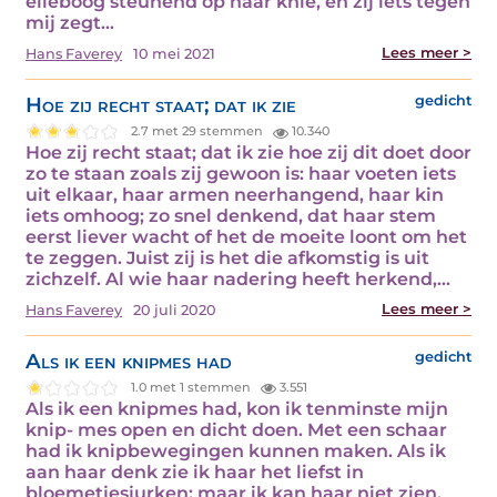
elleboog steunend op haar knie, en zij iets tegen
mij zegt…
Lees meer >
Hans Faverey
10 mei 2021
Hoe zij recht staat; dat ik zie
gedicht
2.7 met 29 stemmen
10.340
Hoe zij recht staat; dat ik zie hoe zij dit doet door
zo te staan zoals zij gewoon is: haar voeten iets
uit elkaar, haar armen neerhangend, haar kin
iets omhoog; zo snel denkend, dat haar stem
eerst liever wacht of het de moeite loont om het
te zeggen. Juist zij is het die afkomstig is uit
zichzelf. Al wie haar nadering heeft herkend,…
Lees meer >
Hans Faverey
20 juli 2020
Als ik een knipmes had
gedicht
1.0 met 1 stemmen
3.551
Als ik een knipmes had, kon ik tenminste mijn
knip- mes open en dicht doen. Met een schaar
had ik knipbewegingen kunnen maken. Als ik
aan haar denk zie ik haar het liefst in
bloemetjesjurken; maar ik kan haar niet zien,