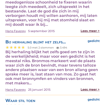
meedogenloze schoonheid te fixeren waarin
leegte zich meedeelt, zich uitspreekt in het
bestaande. Laat de god die zich in mij
verborgen houdt mij willen aanhoren, mij laten
uitspreken, voor hij mij met stomheid slaat en
mij doodt waar ik bij…
Lees meer >
Hans Faverey
5 september 2015
Bij herhaling blijkt het zelfs…
gedicht
5.0 met 2 stemmen
3.494
Bij herhaling blijkt het zelfs goed om te zijn in
de werkelijkheid; maar voor een gedicht is het
meestal niks. Bronmos markeert wel de plaats
waar zich de bron bevindt, maar tevens talloze
andere plaatsen waar van een bron allang geen
sprake meer is, laat staan van mos. Zo gaat het
ook met bronnymfen en vinders van bronnen,
met makers…
Lees meer >
Hans Faverey
25 januari 2015
Waar stil toen
gedicht