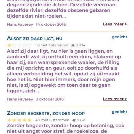
degene zijnde die ik ben. Dezelfde veerman;
dezelfde rivier; dezelfde obscene gebaren
tijdens dat niet-roeien…
Lees meer >
Hans Faverey
14 oktober 2016
Alsof zij daar ligt, nu
gedicht
1.0 met 3 stemmen
3.904
Alsof zij daar ligt, nu hier is gaan liggen, en
aanbiedt wat zij onthult: een duin, blakend op
haar zij, een waarsprekende waaier, de rilling
die mij opricht; en geur, ooit zo doorhuifd als
alleen verbeelding het wil, opdat zij uitmaakt
hoe het is. Niet hier immers, door mijn ogen
niet, is zij opgewekt om toen daar te gaan
liggen, zich…
Lees meer >
Hans Faverey
3 oktober 2016
Zonder begeerte, zonder hoop
gedicht
4.7 met 6 stemmen
9.049
Zonder begeerte, zonder hoop op beloning, ook
niet uit angst voor straf, de roekeloze, de