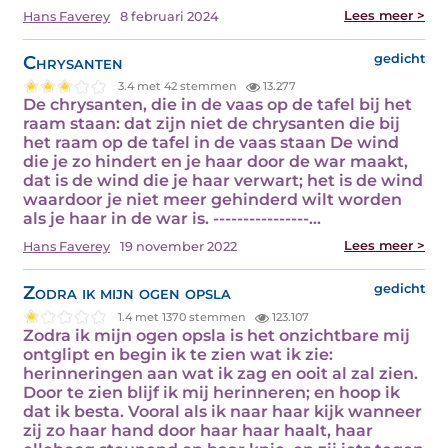
Lees meer >
Hans Faverey
8 februari 2024
Chrysanten
gedicht
3.4 met 42 stemmen
13.277
De chrysanten, die in de vaas op de tafel bij het
raam staan: dat zijn niet de chrysanten die bij
het raam op de tafel in de vaas staan De wind
die je zo hindert en je haar door de war maakt,
dat is de wind die je haar verwart; het is de wind
waardoor je niet meer gehinderd wilt worden
als je haar in de war is. ----------------…
Lees meer >
Hans Faverey
19 november 2022
Zodra ik mijn ogen opsla
gedicht
1.4 met 1370 stemmen
123.107
Zodra ik mijn ogen opsla is het onzichtbare mij
ontglipt en begin ik te zien wat ik zie:
herinneringen aan wat ik zag en ooit al zal zien.
Door te zien blijf ik mij herinneren; en hoop ik
dat ik besta. Vooral als ik naar haar kijk wanneer
zij zo haar hand door haar haar haalt, haar