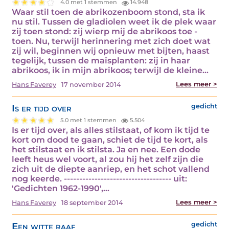
4.0 met 1 stemmen
14.948
Waar stil toen de abrikozenboom stond, sta ik
nu stil. Tussen de gladiolen weet ik de plek waar
zij toen stond: zij wierp mij de abrikoos toe -
toen. Nu, terwijl herinnering met zich doet wat
zij wil, beginnen wij opnieuw met bijten, haast
tegelijk, tussen de maïsplanten: zij in haar
abrikoos, ik in mijn abrikoos; terwijl de kleine…
Lees meer >
Hans Faverey
17 november 2014
Is er tijd over
gedicht
5.0 met 1 stemmen
5.504
Is er tijd over, als alles stilstaat, of kom ik tijd te
kort om dood te gaan, schiet de tijd te kort, als
het stilstaat en ik stilsta. Ja en nee. Een dode
leeft heus wel voort, al zou hij het zelf zijn die
zich uit de diepte aanriep, en het schot vallend
nog keerde. ----------------------------------- uit:
'Gedichten 1962-1990',…
Lees meer >
Hans Faverey
18 september 2014
Een witte raaf
gedicht