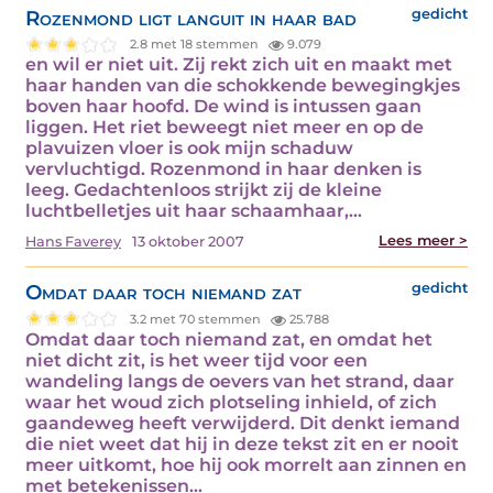
Rozenmond ligt languit in haar bad
gedicht
2.8 met 18 stemmen
9.079
en wil er niet uit. Zij rekt zich uit en maakt met
haar handen van die schokkende bewegingkjes
boven haar hoofd. De wind is intussen gaan
liggen. Het riet beweegt niet meer en op de
plavuizen vloer is ook mijn schaduw
vervluchtigd. Rozenmond in haar denken is
leeg. Gedachtenloos strijkt zij de kleine
luchtbelletjes uit haar schaamhaar,…
Lees meer >
Hans Faverey
13 oktober 2007
Omdat daar toch niemand zat
gedicht
3.2 met 70 stemmen
25.788
Omdat daar toch niemand zat, en omdat het
niet dicht zit, is het weer tijd voor een
wandeling langs de oevers van het strand, daar
waar het woud zich plotseling inhield, of zich
gaandeweg heeft verwijderd. Dit denkt iemand
die niet weet dat hij in deze tekst zit en er nooit
meer uitkomt, hoe hij ook morrelt aan zinnen en
met betekenissen…