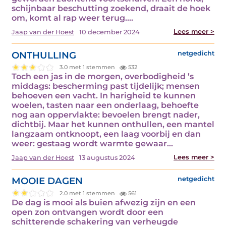
schijnbaar beschutting zoekend, draait de hoek
om, komt al rap weer terug.…
Lees meer >
Jaap van der Hoest
10 december 2024
ONTHULLING
netgedicht
3.0 met 1 stemmen
532
Toch een jas in de morgen, overbodigheid ’s
middags: bescherming past tijdelijk; mensen
behoeven een vacht. In harigheid te kunnen
woelen, tasten naar een onderlaag, behoefte
nog aan oppervlakte: bevoelen brengt nader,
dichtbij. Maar het kunnen onthullen, een mantel
langzaam ontknoopt, een laag voorbij en dan
weer: gestaag wordt warmte gewaar…
Lees meer >
Jaap van der Hoest
13 augustus 2024
MOOIE DAGEN
netgedicht
2.0 met 1 stemmen
561
De dag is mooi als buien afwezig zijn en een
open zon ontvangen wordt door een
schitterende schakering van verheugde