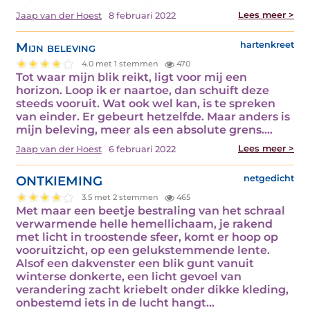
Lees meer >
Jaap van der Hoest
8 februari 2022
Mijn beleving
hartenkreet
4.0 met 1 stemmen
470
Tot waar mijn blik reikt, ligt voor mij een
horizon. Loop ik er naartoe, dan schuift deze
steeds vooruit. Wat ook wel kan, is te spreken
van einder. Er gebeurt hetzelfde. Maar anders is
mijn beleving, meer als een absolute grens.…
Lees meer >
Jaap van der Hoest
6 februari 2022
ONTKIEMING
netgedicht
3.5 met 2 stemmen
465
Met maar een beetje bestraling van het schraal
verwarmende helle hemellichaam, je rakend
met licht in troostende sfeer, komt er hoop op
vooruitzicht, op een gelukstemmende lente.
Alsof een dakvenster een blik gunt vanuit
winterse donkerte, een licht gevoel van
verandering zacht kriebelt onder dikke kleding,
onbestemd iets in de lucht hangt…