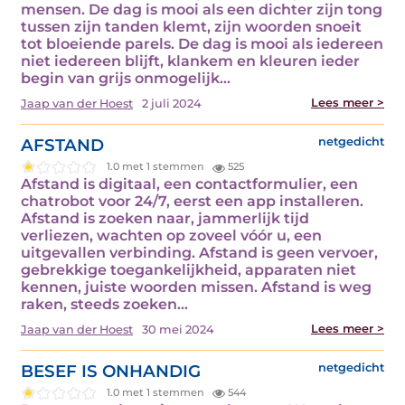
mensen. De dag is mooi als een dichter zijn tong
tussen zijn tanden klemt, zijn woorden snoeit
tot bloeiende parels. De dag is mooi als iedereen
niet iedereen blijft, klankem en kleuren ieder
begin van grijs onmogelijk…
Lees meer >
Jaap van der Hoest
2 juli 2024
AFSTAND
netgedicht
1.0 met 1 stemmen
525
Afstand is digitaal, een contactformulier, een
chatrobot voor 24/7, eerst een app installeren.
Afstand is zoeken naar, jammerlijk tijd
verliezen, wachten op zoveel vóór u, een
uitgevallen verbinding. Afstand is geen vervoer,
gebrekkige toegankelijkheid, apparaten niet
kennen, juiste woorden missen. Afstand is weg
raken, steeds zoeken…
Lees meer >
Jaap van der Hoest
30 mei 2024
BESEF IS ONHANDIG
netgedicht
1.0 met 1 stemmen
544