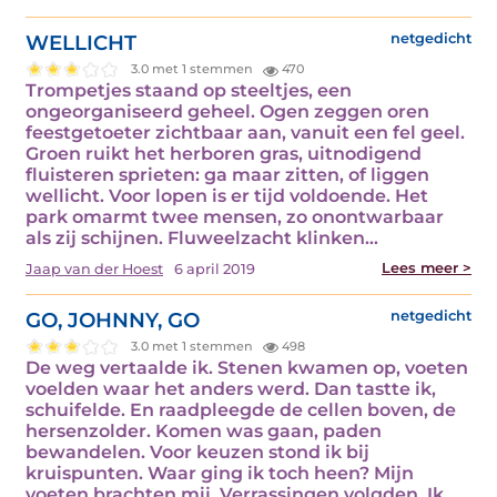
WELLICHT
netgedicht
3.0 met 1 stemmen
470
Trompetjes staand op steeltjes, een
ongeorganiseerd geheel. Ogen zeggen oren
feestgetoeter zichtbaar aan, vanuit een fel geel.
Groen ruikt het herboren gras, uitnodigend
fluisteren sprieten: ga maar zitten, of liggen
wellicht. Voor lopen is er tijd voldoende. Het
park omarmt twee mensen, zo onontwarbaar
als zij schijnen. Fluweelzacht klinken…
Lees meer >
Jaap van der Hoest
6 april 2019
GO, JOHNNY, GO
netgedicht
3.0 met 1 stemmen
498
De weg vertaalde ik. Stenen kwamen op, voeten
voelden waar het anders werd. Dan tastte ik,
schuifelde. En raadpleegde de cellen boven, de
hersenzolder. Komen was gaan, paden
bewandelen. Voor keuzen stond ik bij
kruispunten. Waar ging ik toch heen? Mijn
voeten brachten mij. Verrassingen volgden. Ik