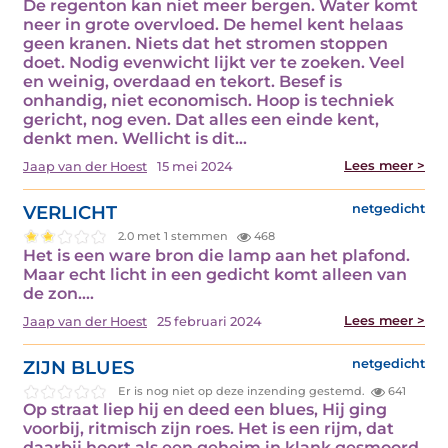
De regenton kan niet meer bergen. Water komt
neer in grote overvloed. De hemel kent helaas
geen kranen. Niets dat het stromen stoppen
doet. Nodig evenwicht lijkt ver te zoeken. Veel
en weinig, overdaad en tekort. Besef is
onhandig, niet economisch. Hoop is techniek
gericht, nog even. Dat alles een einde kent,
denkt men. Wellicht is dit…
Lees meer >
Jaap van der Hoest
15 mei 2024
VERLICHT
netgedicht
2.0 met 1 stemmen
468
Het is een ware bron die lamp aan het plafond.
Maar echt licht in een gedicht komt alleen van
de zon.…
Lees meer >
Jaap van der Hoest
25 februari 2024
ZIJN BLUES
netgedicht
Er is nog niet op deze inzending gestemd.
641
Op straat liep hij en deed een blues, Hij ging
voorbij, ritmisch zijn roes. Het is een rijm, dat
daarbij hoort als een geheim in klank gesmoord.