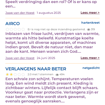
Speelt verdringing dan een rol? Of is er kans op
een…
Lees meer >
Jaap van der Hoest
1 augustus 2025
AIRCO
hartenkreet
Er is nog niet op deze inzending gestemd.
319
Inblazen van frisse lucht, verdrijven van warmte,
warmte als hitte beleefd. Kunstmatige koelte
helpt, komt uit diverse apparaten, of machines
indien groot. Bevalt de natuur niet, dan maar
aan de kant. Mensen wanen zich God.…
Lees meer >
Jaap van der Hoest
24 juni 2025
VERLANGENS NAAR BETER
netgedicht
2.0 met 1 stemmen
494
Een schrale zon schijnt. Temperaturen voelen
laag. Een wind meldt zich present. Kleding is
zichtbaar winters. Lijfelijk contact blijft schaars.
Voorkeur gaat naar protectie. Verlangens zijn er
naar beter. Warmte wordt sterk gewenst,
evenals genoeglijk aanraken.…