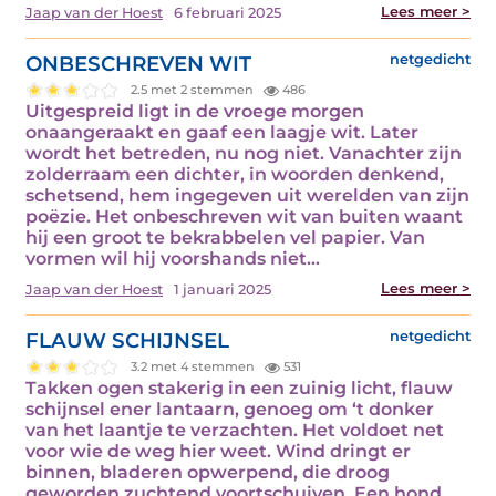
Lees meer >
Jaap van der Hoest
6 februari 2025
ONBESCHREVEN WIT
netgedicht
2.5 met 2 stemmen
486
Uitgespreid ligt in de vroege morgen
onaangeraakt en gaaf een laagje wit. Later
wordt het betreden, nu nog niet. Vanachter zijn
zolderraam een dichter, in woorden denkend,
schetsend, hem ingegeven uit werelden van zijn
poëzie. Het onbeschreven wit van buiten waant
hij een groot te bekrabbelen vel papier. Van
vormen wil hij voorshands niet…
Lees meer >
Jaap van der Hoest
1 januari 2025
FLAUW SCHIJNSEL
netgedicht
3.2 met 4 stemmen
531
Takken ogen stakerig in een zuinig licht, flauw
schijnsel ener lantaarn, genoeg om ‘t donker
van het laantje te verzachten. Het voldoet net
voor wie de weg hier weet. Wind dringt er
binnen, bladeren opwerpend, die droog
geworden zuchtend voortschuiven. Een hond,