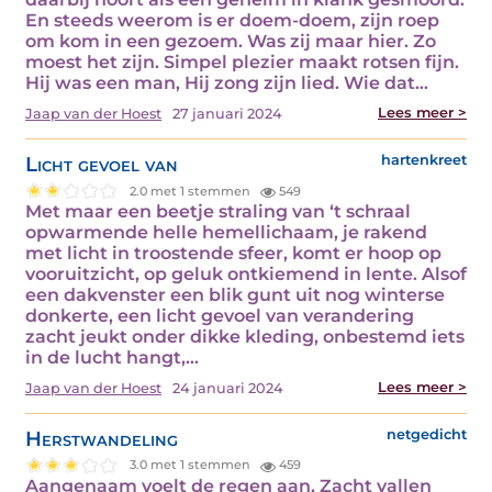
En steeds weerom is er doem-doem, zijn roep
om kom in een gezoem. Was zij maar hier. Zo
moest het zijn. Simpel plezier maakt rotsen fijn.
Hij was een man, Hij zong zijn lied. Wie dat…
Lees meer >
Jaap van der Hoest
27 januari 2024
Licht gevoel van
hartenkreet
2.0 met 1 stemmen
549
Met maar een beetje straling van ‘t schraal
opwarmende helle hemellichaam, je rakend
met licht in troostende sfeer, komt er hoop op
vooruitzicht, op geluk ontkiemend in lente. Alsof
een dakvenster een blik gunt uit nog winterse
donkerte, een licht gevoel van verandering
zacht jeukt onder dikke kleding, onbestemd iets
in de lucht hangt,…
Lees meer >
Jaap van der Hoest
24 januari 2024
Herstwandeling
netgedicht
3.0 met 1 stemmen
459
Aangenaam voelt de regen aan. Zacht vallen