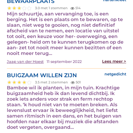
BEWAARPLAATS
3.0 met 1 stemmen
514
Mijn schuurtje, aan vervanging toe, is een
berging. Het is een plaats om te bewaren, op te
slaan, niet weg te gooien, nog niet definitief
afscheid van te nemen, een locatie van uitstel
tot ooit, een keuze voor her- overweging, een
gelegen- heid om te kunnen terugkomen op de
aan- zet tot nooit meer kunnen bezitten of een
nooit meer terug…
Lees meer >
Jaap van der Hoest
11 september 2022
BUIGZAAM WILLEN ZIJN
netgedicht
3.5 met 2 stemmen
501
Bamboe wil ik planten, in mijn tuin. Krachtige
buigzaamheid heb ik dan levend dichtbij. Ik
zoek iets anders voor strak en ferm rechtop
staan. ‘k houd niet van te moeten breken. Als
levenslust ervaar ik beweeglijkheid, het liefst
samen ritmisch in een dans, en het buigen van
hoofden naar elkaar bij muziek die afstanden
doet vergeten, overgaand…