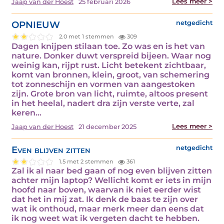
Lees meer >
Jaap van der Hoest
25 februari 2026
OPNIEUW
netgedicht
2.0 met 1 stemmen
309
Dagen knijpen stilaan toe. Zo was en is het van
nature. Donker duwt verspreid bijeen. Waar nog
weinig kan, rijpt rust. Licht betekent zichtbaar,
komt van bronnen, klein, groot, van schemering
tot zonneschijn en vormen van aangestoken
zijn. Grote bron van licht, ruimte, altoos present
in het heelal, nadert dra zijn verste verte, zal
keren…
Lees meer >
Jaap van der Hoest
21 december 2025
Even blijven zitten
netgedicht
1.5 met 2 stemmen
361
Zal ik al naar bed gaan of nog even blijven zitten
achter mijn laptop? Wellicht komt er iets in mijn
hoofd naar boven, waarvan ik niet eerder wist
dat het in mij zat. Ik denk de baas te zijn over
wat ik onthoud, maar merk meer dan eens dat
ik nog weet wat ik vergeten dacht te hebben.