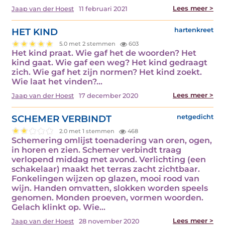
Lees meer >
Jaap van der Hoest
11 februari 2021
HET KIND
hartenkreet
5.0 met 2 stemmen
603
Het kind praat. Wie gaf het de woorden? Het
kind gaat. Wie gaf een weg? Het kind gedraagt
zich. Wie gaf het zijn normen? Het kind zoekt.
Wie laat het vinden?…
Lees meer >
Jaap van der Hoest
17 december 2020
SCHEMER VERBINDT
netgedicht
2.0 met 1 stemmen
468
Schemering omlijst toenadering van oren, ogen,
in horen en zien. Schemer verbindt traag
verlopend middag met avond. Verlichting (een
schakelaar) maakt het terras zacht zichtbaar.
Fonkelingen wijzen op glazen, mooi rood van
wijn. Handen omvatten, slokken worden speels
genomen. Monden proeven, vormen woorden.
Gelach klinkt op. Wie…
Lees meer >
Jaap van der Hoest
28 november 2020