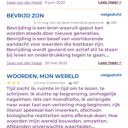
Lees meer >
Jaap van der Hoest
9 juni 2022
BEVRIJD ZIJN
netgedicht
Er is nog niet op deze inzending gestemd.
509
Bevrijding is een bron waaruit geput kan
worden steeds door nieuwe generaties.
Bevrijding is een besef van voortdurende
aandacht voor waarden die kostbaar zijn.
Bevrijding wordt gevierd om actief stil te staan
bij leven en onderdrukking tegen te gaan.…
Lees meer >
Jaap van der Hoest
20 mei 2022
WOORDEN, MIJN WERELD
netgedicht
3.0 met 2 stemmen
587
Tijd zocht ik, ruimte in tijd om te lezen, te
schrijven. Ik stuitte op begrenzing, onmogelijk
nagalmen. Iets van mondholte, ik verlangde
naar waar taal aan vertering mag beginnen, rijk
literair speeksel kan inwerken, ofschoon
biologische realiteiten soms afbreuk doen. Hoe
woorden mijn wereld bouwden, omzetten.
Afstanden onverwachte waarheden…