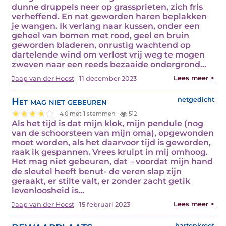
dunne druppels neer op grassprieten, zich fris
verheffend. En nat geworden haren beplakken
je wangen. Ik verlang naar kussen, onder een
geheel van bomen met rood, geel en bruin
geworden bladeren, onrustig wachtend op
dartelende wind om verlost vrij weg te mogen
zweven naar een reeds bezaaide ondergrond…
Lees meer >
Jaap van der Hoest
11 december 2023
Het mag niet gebeuren
netgedicht
4.0 met 1 stemmen
512
Als het tijd is dat mijn klok, mijn pendule (nog
van de schoorsteen van mijn oma), opgewonden
moet worden, als het daarvoor tijd is geworden,
raak ik gespannen. Vrees kruipt in mij omhoog.
Het mag niet gebeuren, dat – voordat mijn hand
de sleutel heeft benut- de veren slap zijn
geraakt, er stilte valt, er zonder zacht getik
levenloosheid is…
Lees meer >
Jaap van der Hoest
15 februari 2023
hartenkreet