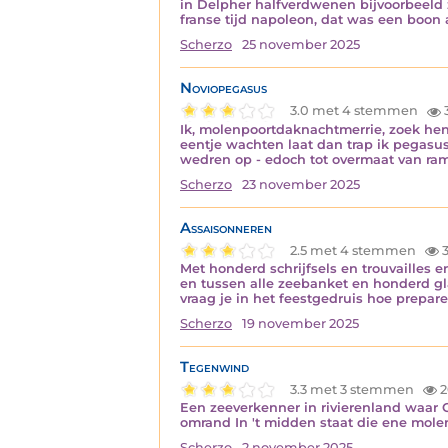
in Delpher halfverdwenen bijvoorbeeld zw
franse tijd napoleon, dat was een boon
Scherzo
25 november 2025
Noviopegasus
3.0 met 4 stemmen
Ik, molenpoortdaknachtmerrie, zoek heng
eentje wachten laat dan trap ik pegasus 
wedren op - edoch tot overmaat van r
Scherzo
23 november 2025
Assaisonneren
2.5 met 4 stemmen
Met honderd schrijfsels en trouvailles
en tussen alle zeebanket en honderd glad
vraag je in het feestgedruis hoe prepar
Scherzo
19 november 2025
Tegenwind
3.3 met 3 stemmen
2
Een zeeverkenner in rivierenland waar 
omrand In 't midden staat die ene molena
Scherzo
2 november 2025