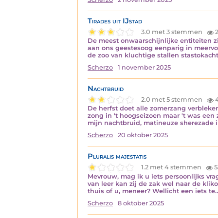
Tirades uit IJstad
3.0 met 3 stemmen
De meest onwaarschijnlijke entiteiten zi
aan ons geestesoog eenparig in meervou
de zoo van kluchtige stallen stastokach
Scherzo
1 november 2025
Nachtbruid
2.0 met 5 stemmen
4
De herfst doet alle zomerzang verbleke
zong in 't hoogseizoen maar 't was een z
mijn nachtbruid, matineuze sherezade i
Scherzo
20 oktober 2025
Pluralis majestatis
1.2 met 4 stemmen
5
Mevrouw, mag ik u iets persoonlijks vrag
van leer kan zij de zak wel naar de klik
thuis of u, meneer? Wellicht een iets te
Scherzo
8 oktober 2025