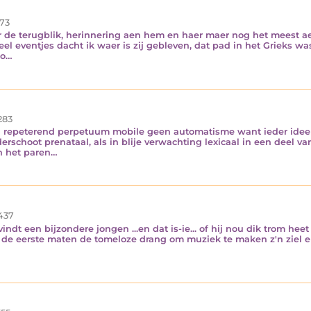
73
r de terugblik, herinnering aen hem en haer maer nog het meest ae
l eventjes dacht ik waer is zij gebleven, dat pad in het Grieks was
to…
283
 een repeterend perpetuum mobile geen automatisme want ieder ide
rschoot prenataal, als in blije verwachting lexicaal in een deel va
an het paren…
437
ndt een bijzondere jongen ...en dat is-ie... of hij nou dik trom heet
n de eerste maten de tomeloze drang om muziek te maken z'n ziel 