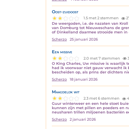
Oost-zuidoost
1.5 met 2 stemmen
2
De weergoden, i.e. de nazaten van Kroll
van Domburg tot Nieuweschans de gren
of Dinkelland daarmee strooide men i
Scherzo
25 januari 2026
Een missive
2.0 met 7 stemmen
O King Charles, Uw missive is waarlijk 
had ik voorwaar niet gauw verwacht ik 
bescheiden op, als prins der dichters ni
Scherzo
18 januari 2026
Maagdelijk wit
2.3 met 6 stemmen
4
Guur winterweer en een hele stoet buie
kunnen zijn met pillen en poeders en n
neusharen trillen miljoenen bacteriën
Scherzo
2 januari 2026