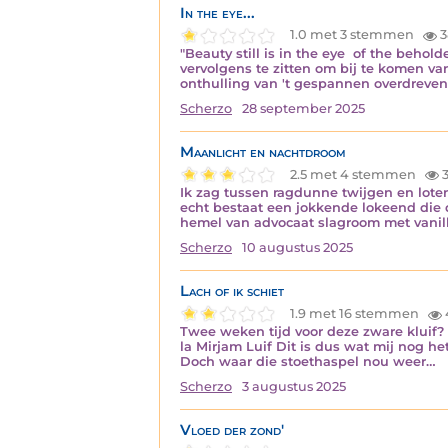
In the eye...
1.0 met 3 stemmen
3
"Beauty still is in the eye of the behold
vervolgens te zitten om bij te komen v
onthulling van 't gespannen overdreve
Scherzo
28 september 2025
Maanlicht en nachtdroom
2.5 met 4 stemmen
3
Ik zag tussen ragdunne twijgen en lote
echt bestaat een jokkende lokeend die 
hemel van advocaat slagroom met vanill
Scherzo
10 augustus 2025
Lach of ik schiet
1.9 met 16 stemmen
Twee weken tijd voor deze zware kluif? 
la Mirjam Luif Dit is dus wat mij nog he
Doch waar die stoethaspel nou weer…
Scherzo
3 augustus 2025
Vloed der zond'