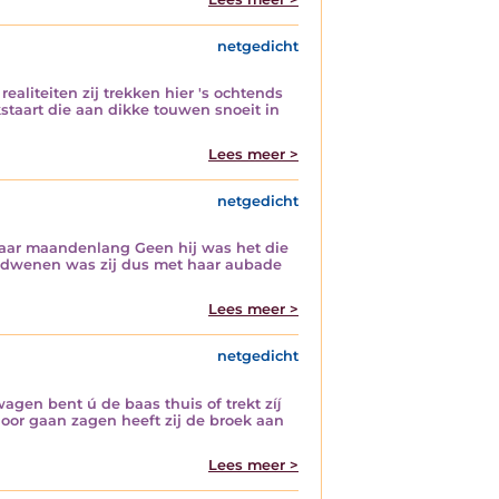
netgedicht
ealiteiten zij trekken hier 's ochtends
staart die aan dikke touwen snoeit in
Lees meer >
netgedicht
maar maandenlang Geen hij was het die
r Verdwenen was zij dus met haar aubade
Lees meer >
netgedicht
wagen bent ú de baas thuis of trekt zíj
 door gaan zagen heeft zij de broek aan
Lees meer >