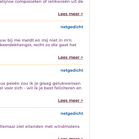
latijnse composieten of relikwieën uit de
Lees meer >
netgedicht
auw bij me meldt en mij niet in m'n
arkeerdekhengst, recht zo die gaat het
Lees meer >
netgedicht
ndus peeën zou ik je graag gelukwensen
oor zich - wil ik je best feliciteren en
Lees meer >
netgedicht
allemaal ziet eilanden met windmolens
Lees meer >