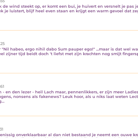
55
 de wind steekt op, er komt een bui, je huivert en versnelt je pas j
 je luistert, blijf heel even staan en krijgt een warm gevoel dat z
25
r "Nil habeo, ergo nihil dabo Sum pauper ego!" ...maar is dat wel wa
l zijner tijd beidt doch 't liefst met zijn krachten nog smijt finger
61
en - en den lezer - heil Lach maar, pennenlikkers, er zijn meer Lad
gens, nonsens als fakenews? Leuk hoor, als u niks laat weten Lector
ng…
31
tenissig onverklaarbaar al dan niet bestaand je neemt een ouwe kra