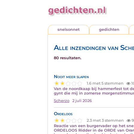
snelsonnet
gedichten
Alle inzendingen van Sch
80 resultaten.
Nooit meer slapen
1.6 met 5 stemmen
1
Van de noordkaap bij hammerfest tot de
gynt die mij in zomerse morgenstimmu
Scherzo
2 juli 2026
Ordeloos
2.3 met 3 stemmen
9
Reactie van een burgervader op het sne
ORDELOOS Ridder in de ORDE van Oranje-