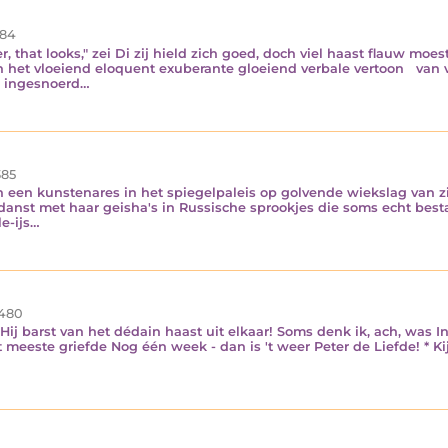
84
er, that looks," zei Di zij hield zich goed, doch viel haast flauw moe
an het vloeiend eloquent exuberante gloeiend verbale vertoon van
n ingesnoerd…
85
n een kunstenares in het spiegelpaleis op golvende wiekslag van z
danst met haar geisha's in Russische sprookjes die soms echt bes
e-ijs…
480
Hij barst van het dédain haast uit elkaar! Soms denk ik, ach, was I
t meeste griefde Nog één week - dan is 't weer Peter de Liefde! * Ki