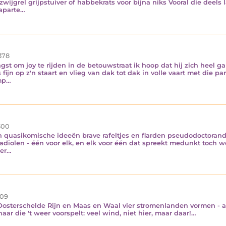
ijgrel grijpstuiver of habbekrats voor bijna niks Vooral die deels 
 aparte…
378
st om joy te rijden in de betouwstraat ik hoop dat hij zich heel g
fijn op z'n staart en vlieg van dak tot dak in volle vaart met die p
amp…
300
 en quasikomische ideeën brave rafeltjes en flarden pseudodoctora
iolen - één voor elk, en elk voor één dat spreekt medunkt toch wel v
eer…
09
Oosterschelde Rijn en Maas en Waal vier stromenlanden vormen - 
ar die 't weer voorspelt: veel wind, niet hier, maar daar!…