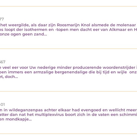
77
 het weergilde, als daar zijn Roosmarijn Knol alsmede de molenaar 
s loopt der isothermen en -topen men dacht eer van Alkmaar en
n onze ogen geen zand…
367
te veel eer voor Uw nederige minder producerende woordenstrijder i
ben immers een armzalige bergenendalige die bij tijd en wijle onz
et, doch…
01
n in wildeganzenpas achter elkaar had evengoed en wellicht meer d
atter dan nat het multiplexvirus boort zich in de vaten een schimm
 een mondkapje…