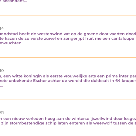
jn secondant…
14
randstad heeft de westenwind vat op de groene door vaarten door
te kazen de zuiverste zuivel en zongerijpt fruit meloen cantaloupe
oomvruchten…
10
 een witte koningin als eerste vrouwelijke arts een prima inter p
e grote onbekende Escher achter de wereld die doldraait in 64 knope
n…
91
en een nieuw verleden hoog aan de winterse ijszeilwind door losg
 zijn stormbestendige schip laten enteren als weerwolf tussen de 