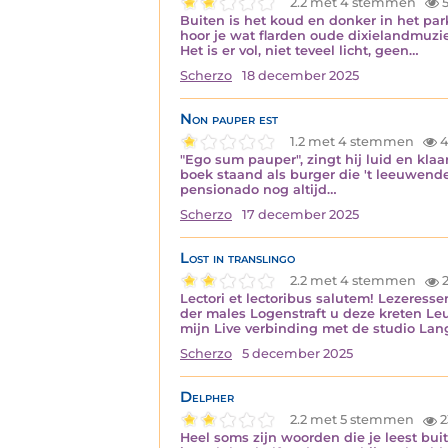
2.2 met 4 stemmen
5
Buiten is het koud en donker in het park
hoor je wat flarden oude dixielandmuziek
Het is er vol, niet teveel licht, geen…
Scherzo
18 december 2025
Non pauper est
1.2 met 4 stemmen
4
"Ego sum pauper", zingt hij luid en klaa
boek staand als burger die 't leeuwendee
pensionado nog altijd…
Scherzo
17 december 2025
Lost in translingo
2.2 met 4 stemmen
2
Lectori et lectoribus salutem! Lezeress
der males Logenstraft u deze kreten Leu
mijn Live verbinding met de studio La
Scherzo
5 december 2025
Delpher
2.2 met 5 stemmen
2
Heel soms zijn woorden die je leest bui