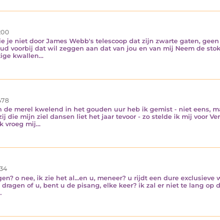
200
e je niet door James Webb's telescoop dat zijn zwarte gaten, geen r
d voorbij dat wil zeggen aan dat van jou en van mij Neem de stok
tige kwallen…
78
n de merel kwelend in het gouden uur heb ik gemist - niet eens, 
ij die mijn ziel dansen liet het jaar tevoor - zo stelde ik mij voo
k vroeg mij…
34
en? o nee, ik zie het al...en u, meneer? u rijdt een dure exclusieve 
o dragen of u, bent u de pisang, elke keer? ik zal er niet te lang op
…