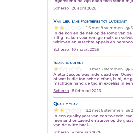
ingerekend na zijn daad toch stond mi
Scherzo
26 april 2026
Van Lieu sans frontières tot Lutjegast
1.6 met 8 stemmen
3
In de kop en de nek op de romp van de 
ziltig maken voor romige melk en volvet
witloven en rasechte appels en pereb
Scherzo
10 maart 2026
Indische olifant
1.0 met 3 stemmen
3
Aletta Jacobs was inderdaad een Queen,
of wat is die Indische elefant, is hij d
machtige hand de tijd in excelsis in éé
Scherzo
8 februari 2026
Quality year
2.2 met 8 stemmen
2
In een quality year van een tweede lev
niemand ontziend en zuiver op de graat
van de witte haai…
Scherzo
4 februari 2026