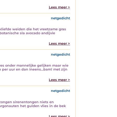
Lees meer >
netgedicht
kliefde weiden die het vreetzame gras
 botanische sla avocado andijvie
Lees meer >
netgedicht
ares onder mannelijke gelijken maar wie
n per uur en dan ineens...bam! met zijn
Lees meer >
netgedicht
ezongen sirenentongen niets en
argonauten het gulden vlies in de bek
Lees meer >