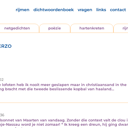
rijmen
dichtwoordenboek
vragen
links
contact
netgedichten
poëzie
hartenkreten
ri
erzo
02
 lofoten heb ik nooit meer geslapen maar in christiaansand in the 
ng bracht met die tweede beslissende kopbal van haaland…
36
lsonnet van Maarten van vandaag. Zonder die context valt de clou 
Nassau word je niet zomaar! * Ik kreeg een dreun, hij ging dwars