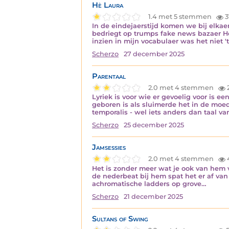
Hè Laura
1.4 met 5 stemmen
3
In de eindejaerstijd komen we bij elkae
bedriegt op trumps fake news bazaer Hee
inzien in mijn vocabulaer was het niet '
Scherzo
27 december 2025
Parentaal
2.0 met 4 stemmen
Lyriek is voor wie er gevoelig voor is
geboren is als sluimerde het in de moede
temporalis - wel iets anders dan taal v
Scherzo
25 december 2025
Jamsessies
2.0 met 4 stemmen
Het is zonder meer wat je ook van hem vi
de nederbeat bij hem spat het er af va
achromatische ladders op grove…
Scherzo
21 december 2025
Sultans of Swing