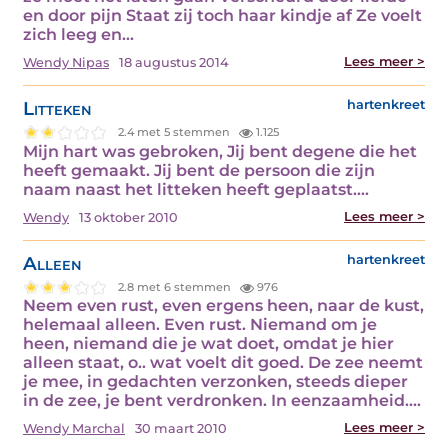
en door pijn Staat zij toch haar kindje af Ze voelt
zich leeg en…
Lees meer >
Wendy Nipas
18 augustus 2014
Litteken
hartenkreet
2.4 met 5 stemmen
1.125
Mijn hart was gebroken, Jij bent degene die het
heeft gemaakt. Jij bent de persoon die zijn
naam naast het litteken heeft geplaatst.…
Lees meer >
Wendy
13 oktober 2010
Alleen
hartenkreet
2.8 met 6 stemmen
976
Neem even rust, even ergens heen, naar de kust,
helemaal alleen. Even rust. Niemand om je
heen, niemand die je wat doet, omdat je hier
alleen staat, o.. wat voelt dit goed. De zee neemt
je mee, in gedachten verzonken, steeds dieper
in de zee, je bent verdronken. In eenzaamheid.…
Lees meer >
Wendy Marchal
30 maart 2010