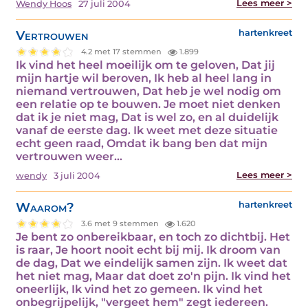
Lees meer >
Wendy Hoos
27 juli 2004
Vertrouwen
hartenkreet
4.2 met 17 stemmen
1.899
Ik vind het heel moeilijk om te geloven, Dat jij
mijn hartje wil beroven, Ik heb al heel lang in
niemand vertrouwen, Dat heb je wel nodig om
een relatie op te bouwen. Je moet niet denken
dat ik je niet mag, Dat is wel zo, en al duidelijk
vanaf de eerste dag. Ik weet met deze situatie
echt geen raad, Omdat ik bang ben dat mijn
vertrouwen weer…
Lees meer >
wendy
3 juli 2004
Waarom?
hartenkreet
3.6 met 9 stemmen
1.620
Je bent zo onbereikbaar, en toch zo dichtbij. Het
is raar, Je hoort nooit echt bij mij. Ik droom van
de dag, Dat we eindelijk samen zijn. Ik weet dat
het niet mag, Maar dat doet zo'n pijn. Ik vind het
oneerlijk, Ik vind het zo gemeen. Ik vind het
onbegrijpelijk, "vergeet hem" zegt iedereen.