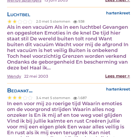
wendy sprangers
13 juni 2003
Luchtbel
hartenkreet
2.0 met 5 stemmen
938
Als in een vacuüm Als in een luchtbel Gevangen
en opgesloten Emoties in de knel De tijd hier
staat stil De wereld buiten tolt rond Want
buiten dit vacuüm Wacht voor mij de afgrond In
het vacuüm is het veilig Buiten is onbekend
Toch heel voorzichtig Grenzen worden verkend
Ondanks de geborgenheid En bescherming van
deze bel Haal ik…
Lees meer >
Wendy
22 mei 2003
Bedankt...
hartenkreet
3.4 met 5 stemmen
1.687
In een voor mij zo roerige tijd Waarin emoties
om de voorgrond strijden Waarin alles nog
onzeker is En ik mij af en toe weg voel glijden
Vind ik bij jullie kalmte en rust Creëren jullie
voor mij een eigen plek Een waar alles veilig is
En rust als ik mij even terugtrek Kan niet