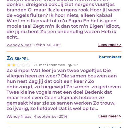
donker, dreigend ook Jij ziet nergens vuurtjes
branden O, maar ik zie ergens rook Hoor jij weer
de vogels fluiten? Ik hoor niets, alleen kabaal
Want m’n Ik praat tot m’n Eigen En het is geen
mooie taal Zegt m’n Ik dan tot m’n Eigen ’Idioot,
die jij nu bent Zo een onbenullig wezen Heb ik
echt…
Lees meer >
Wendy Nipas
1 februari 2015
Zo simpel
hartenkreet
2.0 met 1 stemmen
557
Zo simpel Wat leer je van twee vogeltjes Die
vliegen heen en weer? Die samen bouwen aan
hun nest Zag jij dat ooit een keer? Zo
onbezorgd, zo toegewijd Zo samen, zo gedreven
Twee kleine vogels met een doel Bedenk dat
maar heel even Geen afspraak hebben ze
gemaakt Maar zie ze samen werken Zo trouw,
zo ijverig, zo liefdevol Dat is wel op te…
Lees meer >
Wendy Nipas
4 september 2014