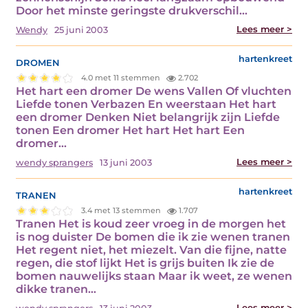
Door het minste geringste drukverschil…
Lees meer >
Wendy
25 juni 2003
dromen
hartenkreet
4.0 met 11 stemmen
2.702
Het hart een dromer De wens Vallen Of vluchten
Liefde tonen Verbazen En weerstaan Het hart
een dromer Denken Niet belangrijk zijn Liefde
tonen Een dromer Het hart Het hart Een
dromer…
Lees meer >
wendy sprangers
13 juni 2003
tranen
hartenkreet
3.4 met 13 stemmen
1.707
Tranen Het is koud zeer vroeg in de morgen het
is nog duister De bomen die ik zie wenen tranen
Het regent niet, het miezelt. Van die fijne, natte
regen, die stof lijkt Het is grijs buiten Ik zie de
bomen nauwelijks staan Maar ik weet, ze wenen
dikke tranen…
Lees meer >