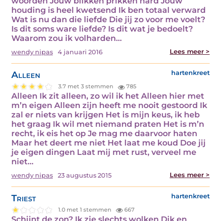
woorden Jouw blikken prikken hard Jouw
houding is heel kwetsend Ik ben totaal verward
Wat is nu dan die liefde Die jij zo voor me voelt?
Is dit soms ware liefde? Is dit wat je bedoelt?
Waarom zou ik volharden…
Lees meer >
wendy nipas
4 januari 2016
Alleen
hartenkreet
3.7 met 3 stemmen
785
Alleen Ik zit alleen, zo wil ik het Alleen hier met
m’n eigen Alleen zijn heeft me nooit gestoord Ik
zal er niets van krijgen Het is mijn keus, ik heb
het graag Ik wil met niemand praten Het is m’n
recht, ik eis het op Je mag me daarvoor haten
Maar het deert me niet Het laat me koud Doe jij
je eigen dingen Laat mij met rust, verveel me
niet…
Lees meer >
wendy nipas
23 augustus 2015
Triest
hartenkreet
1.0 met 1 stemmen
667
Schijnt de zon? Ik zie slechts wolken Dik en