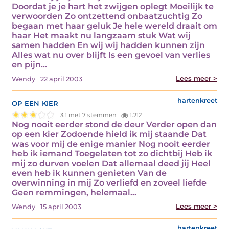
Doordat je je hart het zwijgen oplegt Moeilijk te
verwoorden Zo ontzettend onbaatzuchtig Zo
begaan met haar geluk Je hele wereld draait om
haar Het maakt nu langzaam stuk Wat wij
samen hadden En wij wij hadden kunnen zijn
Alles wat nu over blijft Is een gevoel van verlies
en pijn…
Lees meer >
Wendy
22 april 2003
op een kier
hartenkreet
3.1 met 7 stemmen
1.212
Nog nooit eerder stond de deur Verder open dan
op een kier Zodoende hield ik mij staande Dat
was voor mij de enige manier Nog nooit eerder
heb ik iemand Toegelaten tot zo dichtbij Heb ik
mij zo durven voelen Dat allemaal deed jij Heel
even heb ik kunnen genieten Van de
overwinning in mij Zo verliefd en zoveel liefde
Geen remmingen, helemaal…
Lees meer >
Wendy
15 april 2003
hartenkreet