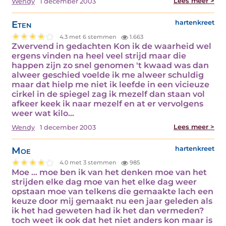
Lees meer >
Wendy
1 december 2003
Eten
hartenkreet
4.3 met 6 stemmen
1.663
Zwervend in gedachten Kon ik de waarheid wel
ergens vinden na heel veel strijd maar die
happen zijn zo snel genomen 't kwaad was dan
alweer geschied voelde ik me alweer schuldig
maar dat hielp me niet ik leefde in een vicieuze
cirkel in de spiegel zag ik mezelf dan staan vol
afkeer keek ik naar mezelf en at er vervolgens
weer wat kilo…
Lees meer >
Wendy
1 december 2003
Moe
hartenkreet
4.0 met 3 stemmen
985
Moe ... moe ben ik van het denken moe van het
strijden elke dag moe van het elke dag weer
opstaan moe van telkens die gemaakte lach een
keuze door mij gemaakt nu een jaar geleden als
ik het had geweten had ik het dan vermeden?
toch weet ik ook dat het niet anders kon maar is