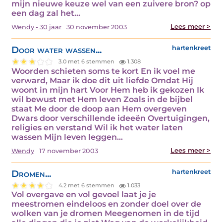
mijn nieuwe keuze wel van een zuivere bron? op
een dag zal het…
Lees meer >
Wendy - 30 jaar
30 november 2003
Door water wassen...
hartenkreet
3.0 met 6 stemmen
1.308
Woorden schieten soms te kort En ik voel me
verward, Maar ik doe dit uit liefde Omdat Hij
woont in mijn hart Voor Hem heb ik gekozen Ik
wil bewust met Hem leven Zoals in de bijbel
staat Me door de doop aan Hem overgeven
Dwars door verschillende ideeën Overtuigingen,
religies en verstand Wil ik het water laten
wassen Mijn leven leggen…
Lees meer >
Wendy
17 november 2003
Dromen...
hartenkreet
4.2 met 6 stemmen
1.033
Vol overgave en vol gevoel laat je je
meestromen eindeloos en zonder doel over de
wolken van je dromen Meegenomen in de tijd