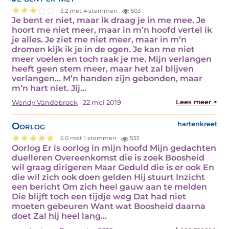
3.2 met 4 stemmen
503
Je bent er niet, maar ik draag je in me mee. Je
hoort me niet meer, maar in m’n hoofd vertel ik
je alles. Je ziet me niet meer, maar in m’n
dromen kijk ik je in de ogen. Je kan me niet
meer voelen en toch raak je me. Mijn verlangen
heeft geen stem meer, maar het zal blijven
verlangen... M’n handen zijn gebonden, maar
m’n hart niet. Jij…
Lees meer >
Wendy Vandebroek
22 mei 2019
Oorlog
hartenkreet
5.0 met 1 stemmen
533
Oorlog Er is oorlog in mijn hoofd Mijn gedachten
duelleren Overeenkomst die is zoek Boosheid
wil graag dirigeren Maar Geduld die is er ook En
die wil zich ook doen gelden Hij stuurt Inzicht
een bericht Om zich heel gauw aan te melden
Die blijft toch een tijdje weg Dat had niet
moeten gebeuren Want wat Boosheid daarna
doet Zal hij heel lang…