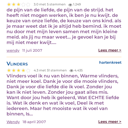
3.0 met 5 stemmen
1.249
de pijn van de liefde, de pijn van de strijd. het
heeft niet mogen werken, ik ben je nu kwijt. de
keuze van onze liefde, de keuze van ons kind. als
je maar weet dat ik je altijd heb bemind. ik moet
nu door met mijn leven samen met mijn kleine
meid. als jij nu maar weet... je gevoel kan je bij
mij niet meer kwijt.…
Lees meer >
wendy
11 juli 2007
Vlinders
hartenkreet
4.3 met 51 stemmen
4.435
Vlinders voel ik nu van binnen, Warme vlinders,
niet meer koel. Dank je voor die mooie vlinders,
Dank je voor die liefde die ik voel. Zonder jou
kan ik niet leven. Zonder jou gaat alles mis.
Want door jou heb ik geleerd, Wat ECHTE liefde
is. Wat ik denk en wat ik voel, Deel ik met
iedereen. Maar het mooiste wat ik voel van
binnen, Is…
Lees meer >
Wendy
18 april 2007