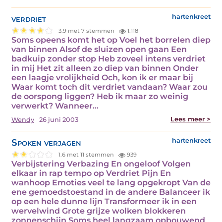
verdriet
hartenkreet
3.9 met 7 stemmen
1.118
Soms opeens komt het op Voel het borrelen diep
van binnen Alsof de sluizen open gaan Een
badkuip zonder stop Heb zoveel intens verdriet
in mij Het zit alleen zo diep van binnen Onder
een laagje vrolijkheid Och, kon ik er maar bij
Waar komt toch dit verdriet vandaan? Waar zou
de oorspong liggen? Heb ik maar zo weinig
verwerkt? Wanneer…
Lees meer >
Wendy
26 juni 2003
Spoken verjagen
hartenkreet
1.6 met 11 stemmen
939
Verbijstering Verbazing En ongeloof Volgen
elkaar in rap tempo op Verdriet Pijn En
wanhoop Emoties veel te lang opgekropt Van de
ene gemoedstoestand in de andere Balanceer ik
op een hele dunne lijn Transformeer ik in een
wervelwind Grote grijze wolken blokkeren
zonnenschijn Soms heel langzaam opbouwend