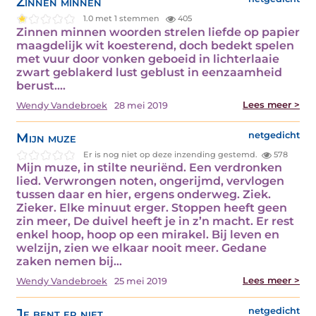
Zinnen minnen
1.0 met 1 stemmen
405
Zinnen minnen woorden strelen liefde op papier
maagdelijk wit koesterend, doch bedekt spelen
met vuur door vonken geboeid in lichterlaaie
zwart geblakerd lust geblust in eenzaamheid
berust.…
Lees meer >
Wendy Vandebroek
28 mei 2019
Mijn muze
netgedicht
Er is nog niet op deze inzending gestemd.
578
Mijn muze, in stilte neuriënd. Een verdronken
lied. Verwrongen noten, ongerijmd, vervlogen
tussen daar en hier, ergens onderweg. Ziek.
Zieker. Elke minuut erger. Stoppen heeft geen
zin meer, De duivel heeft je in z’n macht. Er rest
enkel hoop, hoop op een mirakel. Bij leven en
welzijn, zien we elkaar nooit meer. Gedane
zaken nemen bij…
Lees meer >
Wendy Vandebroek
25 mei 2019
Je bent er niet
netgedicht