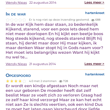
Lees meer >
Wendy Nipas
22 augustus 2014
In de war
hartenkreet
Er is nog niet op deze inzending gestemd.
688
In de war Kijk hem daar staan, zo bedenkelijk
Kijkend, starend, voor een poos Iets deed hem
niet meer doorlopen En hij kijkt een beetje boos
Nog steeds kijkend, nog steeds starend Blijft hij
staan, hij denkt maar door Hij maar kijken, ik
maar denken Waar stopt hij in Gods naam voor?
Het moet iets belangrijks wezen Want hij kijkt
nu wel te…
Lees meer >
Wendy Nipas
21 augustus 2014
Opgespoord
hartenkreet
4.0 met 2 stemmen
728
Er wordt een kindje afgestaan Noch maar net
een uur geboren De moeder heeft dat zelf
beslist Maar ze voelt zich zo verloren Graag had
ze zelf haar kind verzorgd Maar ze kan het echt
niet aan Ze is slechts veertien, ook een kind Dus
ze moet het laten gaan Verscheurd door liefde