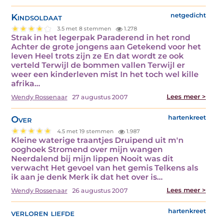
Kindsoldaat
netgedicht
3.5 met 8 stemmen
1.278
Strak in het legerpak Paraderend in het rond
Achter de grote jongens aan Getekend voor het
leven Heel trots zijn ze En dat wordt ze ook
verteld Terwijl de bommen vallen Terwijl er
weer een kinderleven mist In het toch wel kille
afrika…
Lees meer >
Wendy Rossenaar
27 augustus 2007
Over
hartenkreet
4.5 met 19 stemmen
1.987
Kleine waterige traantjes Druipend uit m'n
ooghoek Stromend over mijn wangen
Neerdalend bij mijn lippen Nooit was dit
verwacht Het gevoel van het gemis Telkens als
ik aan je denk Merk ik dat het over is…
Lees meer >
Wendy Rossenaar
26 augustus 2007
verloren liefde
hartenkreet