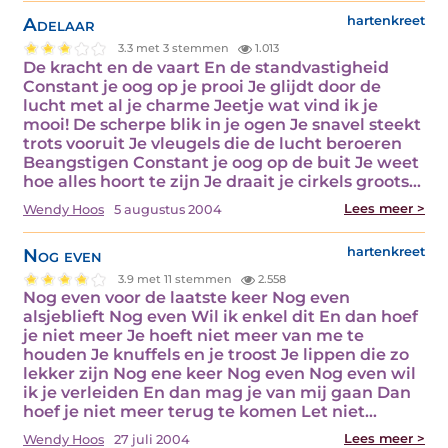
Adelaar
hartenkreet
3.3 met 3 stemmen
1.013
De kracht en de vaart En de standvastigheid
Constant je oog op je prooi Je glijdt door de
lucht met al je charme Jeetje wat vind ik je
mooi! De scherpe blik in je ogen Je snavel steekt
trots vooruit Je vleugels die de lucht beroeren
Beangstigen Constant je oog op de buit Je weet
hoe alles hoort te zijn Je draait je cirkels groots…
Lees meer >
Wendy Hoos
5 augustus 2004
Nog even
hartenkreet
3.9 met 11 stemmen
2.558
Nog even voor de laatste keer Nog even
alsjeblieft Nog even Wil ik enkel dit En dan hoef
je niet meer Je hoeft niet meer van me te
houden Je knuffels en je troost Je lippen die zo
lekker zijn Nog ene keer Nog even Nog even wil
ik je verleiden En dan mag je van mij gaan Dan
hoef je niet meer terug te komen Let niet…
Lees meer >
Wendy Hoos
27 juli 2004