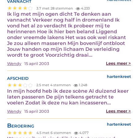
vannacht
3.7 met 28 stemmen
4.233
Ik lig met mijn ogen dicht Te denken aan
vannacht Verkeer nog half in dromenland Ik
vond het al zo verdacht Ik probeer mij te
herinneren Hoe ik hier ben beland Liggend
onder vreemde lakens Het was ook wel riskant
Je zou alleen masseren Mijn bovenlijf ontbloot
Jouw handen op mijn lichaam De verleiding
wordt te groot Voorzichtig draai…
Lees meer >
Wendy
15 april 2003
afscheid
hartenkreet
2.5 met 4 stemmen
1.248
In mijn hoofd heb ik deze scène Al duizend keer
laten passeren De pijn telkens getracht te
voelen Zodat ik deze nu kan incasseren…
Lees meer >
Wendy
15 april 2003
Beroering
hartenkreet
4.5 met 6 stemmen
4.077