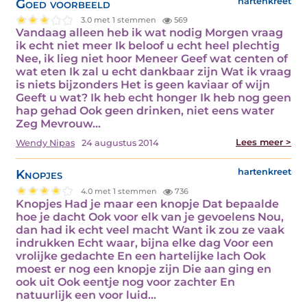
Goed voorbeeld
hartenkreet
3.0 met 1 stemmen
569
Vandaag alleen heb ik wat nodig Morgen vraag
ik echt niet meer Ik beloof u echt heel plechtig
Nee, ik lieg niet hoor Meneer Geef wat centen of
wat eten Ik zal u echt dankbaar zijn Wat ik vraag
is niets bijzonders Het is geen kaviaar of wijn
Geeft u wat? Ik heb echt honger Ik heb nog geen
hap gehad Ook geen drinken, niet eens water
Zeg Mevrouw…
Lees meer >
Wendy Nipas
24 augustus 2014
Knopjes
hartenkreet
4.0 met 1 stemmen
736
Knopjes Had je maar een knopje Dat bepaalde
hoe je dacht Ook voor elk van je gevoelens Nou,
dan had ik echt veel macht Want ik zou ze vaak
indrukken Echt waar, bijna elke dag Voor een
vrolijke gedachte En een hartelijke lach Ook
moest er nog een knopje zijn Die aan ging en
ook uit Ook eentje nog voor zachter En
natuurlijk een voor luid…