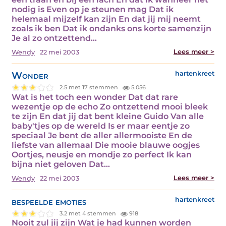
nodig is Even op je steunen mag Dat ik
helemaal mijzelf kan zijn En dat jij mij neemt
zoals ik ben Dat ik ondanks ons korte samenzijn
Je al zo ontzettend…
Lees meer >
Wendy
22 mei 2003
Wonder
hartenkreet
2.5 met 17 stemmen
5.056
Wat is het toch een wonder Dat dat rare
wezentje op de echo Zo ontzettend mooi bleek
te zijn En dat jij dat bent kleine Guido Van alle
baby'tjes op de wereld Is er maar eentje zo
speciaal Je bent de aller allermooiste En de
liefste van allemaal Die mooie blauwe oogjes
Oortjes, neusje en mondje zo perfect Ik kan
bijna niet geloven Dat…
Lees meer >
Wendy
22 mei 2003
bespeelde emoties
hartenkreet
3.2 met 4 stemmen
918
Nooit zul jij zijn Wat je had kunnen worden