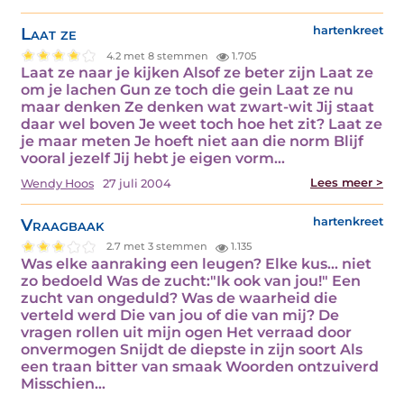
Laat ze
hartenkreet
4.2 met 8 stemmen
1.705
Laat ze naar je kijken Alsof ze beter zijn Laat ze
om je lachen Gun ze toch die gein Laat ze nu
maar denken Ze denken wat zwart-wit Jij staat
daar wel boven Je weet toch hoe het zit? Laat ze
je maar meten Je hoeft niet aan die norm Blijf
vooral jezelf Jij hebt je eigen vorm…
Lees meer >
Wendy Hoos
27 juli 2004
Vraagbaak
hartenkreet
2.7 met 3 stemmen
1.135
Was elke aanraking een leugen? Elke kus... niet
zo bedoeld Was de zucht:"Ik ook van jou!" Een
zucht van ongeduld? Was de waarheid die
verteld werd Die van jou of die van mij? De
vragen rollen uit mijn ogen Het verraad door
onvermogen Snijdt de diepste in zijn soort Als
een traan bitter van smaak Woorden ontzuiverd
Misschien…