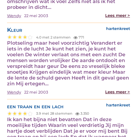
omschrijven wat ik voel Zelfs niet als ik het
probeer in dicht…
Lees meer >
Wendy
22 mei 2003
Kleur
hartenkreet
4.0 met 2 stemmen
771
Plotseling maar heel voorzichtig Verandert er
iets in de lucht Je kunt het zien, je kunt het
voelen De winter verlaat ons met een zucht De
mensen worden vrolijker De aarde ontdooit en
verspreidt haar geur De eens zo vreselijk bleke
snoetjes Krijgen eindelijk wat meer kleur Maar
de lente de schuld geven Heeft in dit geval geen
zin Mij ertegen…
Lees meer >
Wendy
22 mei 2003
een traan en een lach
hartenkreet
3.9 met 28 stemmen
3.350
Ik kan het bijna niet bevatten Dat in deze
moeilijke tijden Waarin veel verdrietig Jij mijn
hartje doet verblijden Dat je er voor mij bent Bij
een traan en bij een lach En dat ik wanneer het