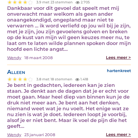
3.9 met 23 stemmen
2.705
Dankbaar voor dit gevoel dat speelt met mij
onverwacht maar welkom als geen ander
onaangekondigd, ongepland maar niet te
verwarren … ik word verliefd op jou wil bij je zijn,
met je zijn, jou zijn gevoelens golven en breken
op de kust van mijn wil geen keuzes meer nu, te
laat om te laten wilde plannen spoken door mijn
hoofd een lichte angst…
Lees meer >
Wendy
18 maart 2008
Alleen
hartenkreet
3.8 met 18 stemmen
1.418
Je bent in gedachten, iedereen kan je zien
staan. Je denkt aan de dagen dat je er echt voor
moet gaan. Maar heel diep van binnen kun je de
druk niet meer aan. Je bent aan het denken,
niemand weet wat je nu voelt. Het enige wat ze
nu zien is wat je doet. Iedereen loopt je voorbij,
alsof je er niet bent. Maar ik voel de pijn die het
geeft…
Lees meer >
Wendy
23 januari 2008