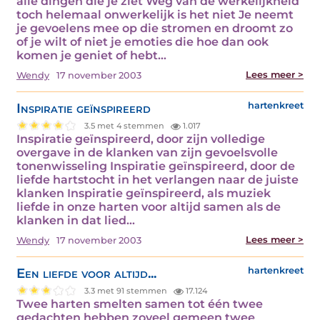
alle dingen die je ziet Weg van de werkelijkheid
toch helemaal onwerkelijk is het niet Je neemt
je gevoelens mee op die stromen en droomt zo
of je wilt of niet je emoties die hoe dan ook
komen je geniet of hebt…
Lees meer >
Wendy
17 november 2003
Inspiratie geïnspireerd
hartenkreet
3.5 met 4 stemmen
1.017
Inspiratie geïnspireerd, door zijn volledige
overgave in de klanken van zijn gevoelsvolle
tonenwisseling Inspiratie geïnspireerd, door de
liefde hartstocht in het verlangen naar de juiste
klanken Inspiratie geïnspireerd, als muziek
liefde in onze harten voor altijd samen als de
klanken in dat lied…
Lees meer >
Wendy
17 november 2003
Een liefde voor altijd...
hartenkreet
3.3 met 91 stemmen
17.124
Twee harten smelten samen tot één twee
gedachten hebben zoveel gemeen twee