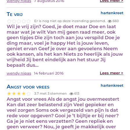
Lees meer >
wendy nipas
7 augustus 2016
Te vrij
hartenkreet
Er is nog niet op deze inzending gestemd.
660
Wil je vrij zijn? Goed, je doet maar Doe en laat
maar wat je wilt Van mij geen raad meer, ook
geen tipjes Die zijn toch aan jou verspild Doe je
ding maar, voel je happy Het is jouw leven,
geniet ervan Geef je over aan gevoelens Neem
ook kansen, als het kan Niets zo heerlijk als jouw
vrijheid Jij bent eindelijk aan het stuur Jij
bepaalt dus…
Lees meer >
wendy nipas
14 februari 2016
Angst voor vrees
hartenkreet
3.7 met 3 stemmen
613
Angst voor vrees Als de angst jou overmeestert
Kan dat zeer belastend zijn Veel gepieker en
veel zorgen Soms ook vergezeld van pijn Is dat
rede voor opgeven? Gooi je ’t bijltje er bij neer?
Ga je je niet eens verzetten? Geen repliek en
geen verweer? Nou, je geeft je makkelijk over