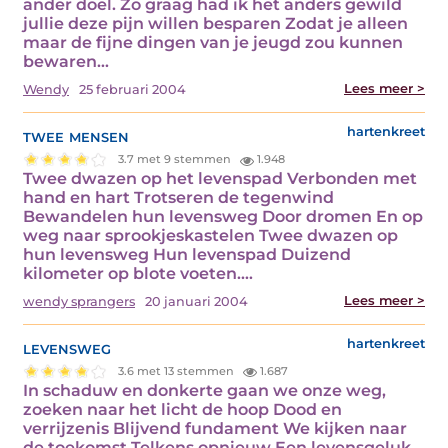
ander doel. Zo graag had ik het anders gewild
jullie deze pijn willen besparen Zodat je alleen
maar de fijne dingen van je jeugd zou kunnen
bewaren…
Lees meer >
Wendy
25 februari 2004
twee mensen
hartenkreet
3.7 met 9 stemmen
1.948
Twee dwazen op het levenspad Verbonden met
hand en hart Trotseren de tegenwind
Bewandelen hun levensweg Door dromen En op
weg naar sprookjeskastelen Twee dwazen op
hun levensweg Hun levenspad Duizend
kilometer op blote voeten.…
Lees meer >
wendy sprangers
20 januari 2004
levensweg
hartenkreet
3.6 met 13 stemmen
1.687
In schaduw en donkerte gaan we onze weg,
zoeken naar het licht de hoop Dood en
verrijzenis Blijvend fundament We kijken naar
de toekomst Telkens opnieuw Een levensgeluk