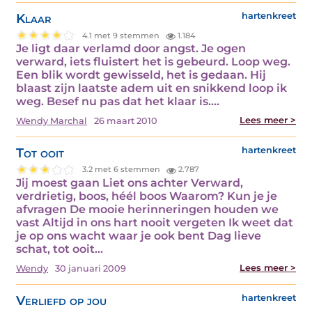
Klaar
hartenkreet
4.1 met 9 stemmen
1.184
Je ligt daar verlamd door angst. Je ogen
verward, iets fluistert het is gebeurd. Loop weg.
Een blik wordt gewisseld, het is gedaan. Hij
blaast zijn laatste adem uit en snikkend loop ik
weg. Besef nu pas dat het klaar is.…
Lees meer >
Wendy Marchal
26 maart 2010
Tot ooit
hartenkreet
3.2 met 6 stemmen
2.787
Jij moest gaan Liet ons achter Verward,
verdrietig, boos, héél boos Waarom? Kun je je
afvragen De mooie herinneringen houden we
vast Altijd in ons hart nooit vergeten Ik weet dat
je op ons wacht waar je ook bent Dag lieve
schat, tot ooit…
Lees meer >
Wendy
30 januari 2009
Verliefd op jou
hartenkreet