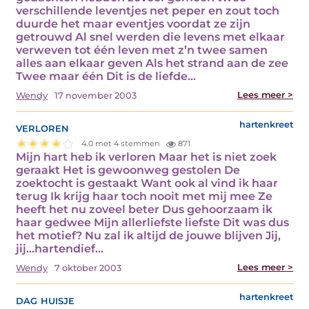
verschillende leventjes net peper en zout toch
duurde het maar eventjes voordat ze zijn
getrouwd Al snel werden die levens met elkaar
verweven tot één leven met z’n twee samen
alles aan elkaar geven Als het strand aan de zee
Twee maar één Dit is de liefde…
Lees meer >
Wendy
17 november 2003
verloren
hartenkreet
4.0 met 4 stemmen
871
Mijn hart heb ik verloren Maar het is niet zoek
geraakt Het is gewoonweg gestolen De
zoektocht is gestaakt Want ook al vind ik haar
terug Ik krijg haar toch nooit met mij mee Ze
heeft het nu zoveel beter Dus gehoorzaam ik
haar gedwee Mijn allerliefste liefste Dit was dus
het motief? Nu zal ik altijd de jouwe blijven Jij,
jij...hartendief…
Lees meer >
Wendy
7 oktober 2003
dag huisje
hartenkreet