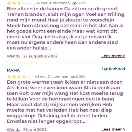
3.4 met 26 stemmen
8.832
Ben alleen in de kamer Ga zitten op de grond
Tranen branden, sluit mijn ogen Voel een trilling
rond mijn mond Haal je sleutel te voorschijn
Steek hem straks nog eenmaal in het slot Aan al
het goede komt een einde Maar wat komt dit
einde vlot Dag lief huisje, ik zal je missen Ik
moet nu ergens anders heen Een andere stad
een ander huisje…
Lees meer >
Wendy
27 augustus 2003
mama
hartenkreet
4.1 met 21 stemmen
2.050
Een grote warme traan Ik kan er niets aan doen
Als ik mij weer even kind waan Als ik denk aan
toen Rolt over mijn wang Het kost moeite terug
te kijken Voor de herinneringen ben ik bang
Maar weet dat zij mij kunnen verrijken Heb
moeite met het verleden Heb het heel diep
weggestopt Gelukkig leef ik in het heden
Emoties niet langer opgekropt…
Lees meer >
Wendy
26 juni 2003