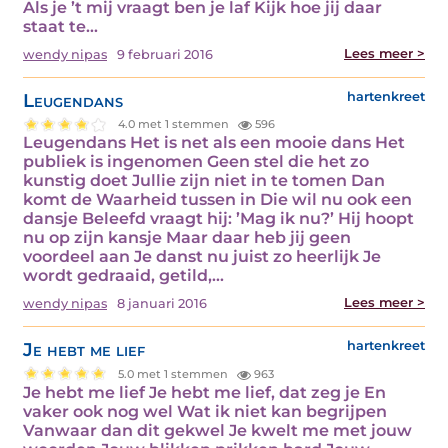
Als je ’t mij vraagt ben je laf Kijk hoe jij daar
staat te…
Lees meer >
wendy nipas
9 februari 2016
Leugendans
hartenkreet
4.0 met 1 stemmen
596
Leugendans Het is net als een mooie dans Het
publiek is ingenomen Geen stel die het zo
kunstig doet Jullie zijn niet in te tomen Dan
komt de Waarheid tussen in Die wil nu ook een
dansje Beleefd vraagt hij: ’Mag ik nu?’ Hij hoopt
nu op zijn kansje Maar daar heb jij geen
voordeel aan Je danst nu juist zo heerlijk Je
wordt gedraaid, getild,…
Lees meer >
wendy nipas
8 januari 2016
Je hebt me lief
hartenkreet
5.0 met 1 stemmen
963
Je hebt me lief Je hebt me lief, dat zeg je En
vaker ook nog wel Wat ik niet kan begrijpen
Vanwaar dan dit gekwel Je kwelt me met jouw