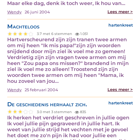
Maar elke dag, denk ik toch weer, Ik hou van…
Lees meer >
Wendy
26 juni 2004
Machteloos
hartenkreet
3.7 met 6 stemmen
1.051
Hartverscheurend zijn zijn tranen twee armen
om mij heen "Ik mis papa!"zijn zijn woorden
snijdend door mijn ziel ik voel me zo gemeen!
Verdrietig zijn zijn vragen twee armen om mij
heen "Zou papa ons missen?" brandend in mijn
ziel ik voel me zo alleen! Troostend zijn zijn
woorden twee armen om mij heen "Mama, ik
hou zoveel van jou…
Lees meer >
Wendy
25 februari 2004
De geschiedenis herhaalt zich.
hartenkreet
3.0 met 3 stemmen
835
Ik herken het verdriet geschreven in jullie ogen
Ik voel jullie pijn gegraveerd in jullie hart. Ik
weet van jullie strijd het vechten met je gevoel
het doet me zo'n pijn ik had voor jullie een