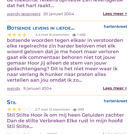
dat het hart raakt…
Lees meer >
wendy sprangers
20 januari 2004
Botsende levens in liefde...
hartenkreet
4.4 met 8 stemmen
1.496
botsende woorden tegen elkaar in verstoorden
elke regelrechte zin harder beloven met elk
woord geloven dat je me hoort maar verloren
gaat elk commentaar behoren niet tot jouw
gemaar Hoor jij alleen de stem van jouw
gedachtengang? Dit is het niet meer waar ik
naar verlang Ik hunker naar praten alles
vertellen aan jou omdat ik zo…
Lees meer >
wendy
9 januari 2004
Stil
hartenkreet
2.7 met 12 stemmen
999
Stil Stilte Hoor ik om mij heen Geluiden zachter
Dan de stilte Verbreken Elke rust in mijn hoofd
Stil Stilte…