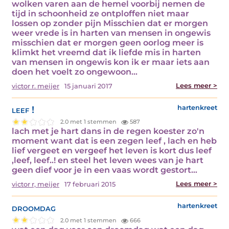
wolken varen aan de hemel voorbij nemen de
tijd in schoonheid ze ontploffen niet maar
lossen op zonder pijn Misschien dat er morgen
weer vrede is in harten van mensen in ongewis
misschien dat er morgen geen oorlog meer is
klimkt het vreemd dat ik liefde mis in harten
van mensen in ongewis kon ik er maar iets aan
doen het voelt zo ongewoon…
Lees meer >
victor r. meijer
15 januari 2017
leef !
hartenkreet
2.0 met 1 stemmen
587
lach met je hart dans in de regen koester zo'n
moment want dat is een zegen leef , lach en heb
lief vergeet en vergeef het leven is kort dus leef
,leef, leef..! en steel het leven wees van je hart
geen dief voor je in een vaas wordt gestort…
Lees meer >
victor r, meijer
17 februari 2015
droomdag
hartenkreet
2.0 met 1 stemmen
666