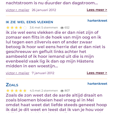
nachtstroom is nu duurder dan dagstroom…
Lees meer >
victor r. meijer
26 januari 2012
ik zie wel eens vlekken
hartenkreet
3.6 met 5 stemmen
652
ik zie wel eens vlekken die er dan niet zijn of
zomaar een flits in de hoek van mijn oog en ik
lul tegen een zilvervis een of ander zwaar
betoog ik hoor wel eens herrie dat er dan niet is
geschreeuw en gefluit links achter het
aambeeld of ik hoor iemand uit die is mijn
evenbeeld vaak lig ik dan op mijn Hästens
midden in een woestijn…
Lees meer >
victor r. meijer
7 januari 2012
Zoals
hartenkreet
4.5 met 2 stemmen
807
Zoals de zon weet dat de aarde altijd draait en
zoals bloemen bloeien heel vroeg al in Mei
omdat haat weet dat liefde steeds geneest hoop
ik dat je dit weet en leest dat ik van je hou voor