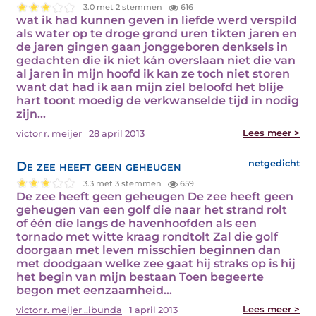
3.0 met 2 stemmen
616
wat ik had kunnen geven in liefde werd verspild
als water op te droge grond uren tikten jaren en
de jaren gingen gaan jonggeboren denksels in
gedachten die ik niet kán overslaan niet die van
al jaren in mijn hoofd ik kan ze toch niet storen
want dat had ik aan mijn ziel beloofd het blije
hart toont moedig de verkwanselde tijd in nodig
zijn…
Lees meer >
victor r. meijer
28 april 2013
De zee heeft geen geheugen
netgedicht
3.3 met 3 stemmen
659
De zee heeft geen geheugen De zee heeft geen
geheugen van een golf die naar het strand rolt
of één die langs de havenhoofden als een
tornado met witte kraag rondtolt Zal die golf
doorgaan met leven misschien beginnen dan
met doodgaan welke zee gaat hij straks op is hij
het begin van mijn bestaan Toen begeerte
begon met eenzaamheid…
Lees meer >
victor r. meijer ..ibunda
1 april 2013