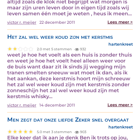
altijd zoals de klok niet begrijpt wat morgen is
maar zijn uren leven door in eigen tijd zoals wij
leven samen één moet je weten , heus ik meen…
Lees meer >
victor r. meijer
22 december 2011
Het zal wel weer koud zijn met kerstmis
hartenkreet
2.0 met 5 stemmen
932
weet je hoe het voelt als een huis is zonder thuis
en weet je hoe het voelt heel alleen weer voor
de buis want daar zit ik sinds jij wegging mijn
tranen smelten sneeuw wat moet ik dan, als ik
het aankan, deze kerstmis hoort mijn schreeuw
het zal wel weer koud zijn met kerstmis zonder
zonneschijn het zal wel weer koud zijn met
kerstmis whisky…
Lees meer >
victor r. meijer
14 december 2011
Men zegt dat onze liefde Zeker snel overgaat
hartenkreet
5.0 met 3 stemmen
903
Elke keer dat ik aan je denk Ben ik trots op jou,