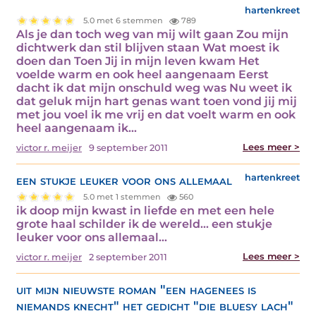
hartenkreet
5.0 met 6 stemmen
789
Als je dan toch weg van mij wilt gaan Zou mijn
dichtwerk dan stil blijven staan Wat moest ik
doen dan Toen Jij in mijn leven kwam Het
voelde warm en ook heel aangenaam Eerst
dacht ik dat mijn onschuld weg was Nu weet ik
dat geluk mijn hart genas want toen vond jij mij
met jou voel ik me vrij en dat voelt warm en ook
heel aangenaam ik…
Lees meer >
victor r. meijer
9 september 2011
een stukje leuker voor ons allemaal
hartenkreet
5.0 met 1 stemmen
560
ik doop mijn kwast in liefde en met een hele
grote haal schilder ik de wereld… een stukje
leuker voor ons allemaal…
Lees meer >
victor r. meijer
2 september 2011
uit mijn nieuwste roman "een hagenees is
niemands knecht" het gedicht "die bluesy lach"