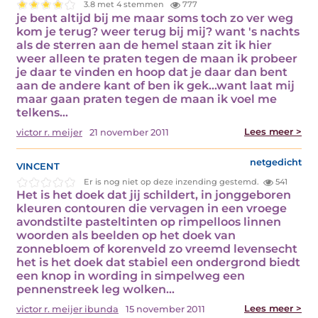
3.8 met 4 stemmen
777
je bent altijd bij me maar soms toch zo ver weg
kom je terug? weer terug bij mij? want 's nachts
als de sterren aan de hemel staan zit ik hier
weer alleen te praten tegen de maan ik probeer
je daar te vinden en hoop dat je daar dan bent
aan de andere kant of ben ik gek...want laat mij
maar gaan praten tegen de maan ik voel me
telkens…
Lees meer >
victor r. meijer
21 november 2011
vincent
netgedicht
Er is nog niet op deze inzending gestemd.
541
Het is het doek dat jij schildert, in jonggeboren
kleuren contouren die vervagen in een vroege
avondstilte pasteltinten op rimpelloos linnen
woorden als beelden op het doek van
zonnebloem of korenveld zo vreemd levensecht
het is het doek dat stabiel een ondergrond biedt
een knop in wording in simpelweg een
pennenstreek leg wolken…
Lees meer >
victor r. meijer ibunda
15 november 2011