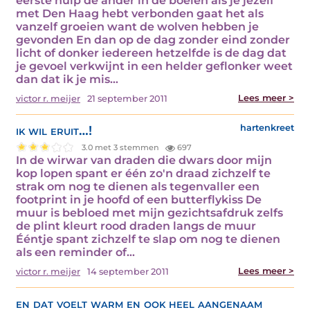
eerste hulp de ander in de boeien als je jezelf
met Den Haag hebt verbonden gaat het als
vanzelf groeien want de wolven hebben je
gevonden En dan op de dag zonder eind zonder
licht of donker iedereen hetzelfde is de dag dat
je gevoel verkwijnt in een helder geflonker weet
dan dat ik je mis…
Lees meer >
victor r. meijer
21 september 2011
ik wil eruit…!
hartenkreet
3.0 met 3 stemmen
697
In de wirwar van draden die dwars door mijn
kop lopen spant er één zo'n draad zichzelf te
strak om nog te dienen als tegenvaller een
footprint in je hoofd of een butterflykiss De
muur is bebloed met mijn gezichtsafdruk zelfs
de plint kleurt rood draden langs de muur
Ééntje spant zichzelf te slap om nog te dienen
als een reminder of…
Lees meer >
victor r. meijer
14 september 2011
en dat voelt warm en ook heel aangenaam