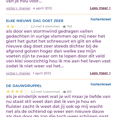
van je hou voor…
Lees meer >
victor r. meijer
4 april 2012
elke nieuwe dag doet zeer
hartenkreet
2.2 met 6 stemmen
743
als door een stormwind gedragen vallen
gedachten in vurige vlammen op mij neer het
giert het gutst het schreeuwt en gilt en elke
nieuwe dag doet zeer steeds dichter bij de
afgrond golven hoger dan welke zee mijn
voeten zijn te zwaar om te lopen door dit veld
van klei voorzichtig hou ik me aan het leven vast
zodat ik niet weer val het…
Lees meer >
victor r. meijer
1 april 2012
de dauwdruppel
hartenkreet
4.2 met 4 stemmen
831
als je eindelijk weet wat je wil maar je liefde van
nu staat stil weet dan dat ik van je hou en
fluister zacht ik weet dat jij ook op mij wacht
net als de ochtend op weer een nieuwe dauw
als dan door de zon die toch weer schijnen gaat