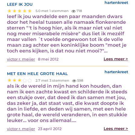
leef ik jou
hartenkreet
5.0 met 1 stemmen
718
leef ik jou wandelde een paar maanden dwars
door het heelal tussen alle namaak flonkerende
sterren "'t is hoog hier, als ik maar niet val niet
nog meer miserabele misère" dus liet ik mezélf
maar vallen ´t voelde ongewoon tot ik de volle
maan zag achter een koninklijke boom "moet je
toch eens kijken, is dat nou niet mooi?"…
Lees meer >
victor r. meijer
8 mei 2012
met een hele grote haal
hartenkreet
2.7 met 3 stemmen
598
als ik de wereld in mijn hand kon houden, dan
nam ik een zachte kwast en schilderde ik steeds
een stukje over, dat deed ik dan samen met jou,
das zeker ja, dat staat vast, die kwast doopte ik
dan in liefde, en deden wij samen, met een hele
grote haal, de wereld veranderen, in een stukkie
leuker... voor ons allemaal.…
Lees meer >
victor r. meijer
23 april 2012