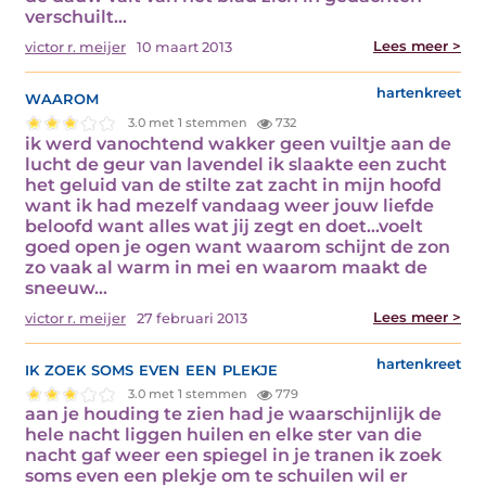
verschuilt…
Lees meer >
victor r. meijer
10 maart 2013
waarom
hartenkreet
3.0 met 1 stemmen
732
ik werd vanochtend wakker geen vuiltje aan de
lucht de geur van lavendel ik slaakte een zucht
het geluid van de stilte zat zacht in mijn hoofd
want ik had mezelf vandaag weer jouw liefde
beloofd want alles wat jij zegt en doet…voelt
goed open je ogen want waarom schijnt de zon
zo vaak al warm in mei en waarom maakt de
sneeuw…
Lees meer >
victor r. meijer
27 februari 2013
ik zoek soms even een plekje
hartenkreet
3.0 met 1 stemmen
779
aan je houding te zien had je waarschijnlijk de
hele nacht liggen huilen en elke ster van die
nacht gaf weer een spiegel in je tranen ik zoek
soms even een plekje om te schuilen wil er