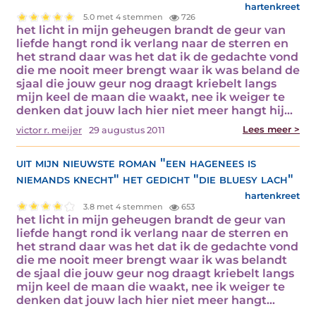
hartenkreet
5.0 met 4 stemmen
726
het licht in mijn geheugen brandt de geur van
liefde hangt rond ik verlang naar de sterren en
het strand daar was het dat ik de gedachte vond
die me nooit meer brengt waar ik was beland de
sjaal die jouw geur nog draagt kriebelt langs
mijn keel de maan die waakt, nee ik weiger te
denken dat jouw lach hier niet meer hangt hij…
Lees meer >
victor r. meijer
29 augustus 2011
uit mijn nieuwste roman "een hagenees is
niemands knecht" het gedicht "die bluesy lach"
hartenkreet
3.8 met 4 stemmen
653
het licht in mijn geheugen brandt de geur van
liefde hangt rond ik verlang naar de sterren en
het strand daar was het dat ik de gedachte vond
die me nooit meer brengt waar ik was belandt
de sjaal die jouw geur nog draagt kriebelt langs
mijn keel de maan die waakt, nee ik weiger te
denken dat jouw lach hier niet meer hangt…