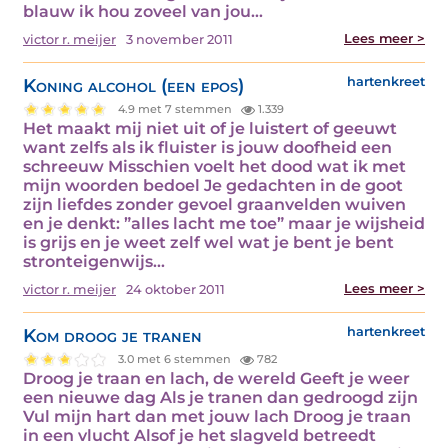
blauw ik hou zoveel van jou…
Lees meer >
victor r. meijer
3 november 2011
Koning alcohol (een epos)
hartenkreet
4.9 met 7 stemmen
1.339
Het maakt mij niet uit of je luistert of geeuwt
want zelfs als ik fluister is jouw doofheid een
schreeuw Misschien voelt het dood wat ik met
mijn woorden bedoel Je gedachten in de goot
zijn liefdes zonder gevoel graanvelden wuiven
en je denkt: ”alles lacht me toe” maar je wijsheid
is grijs en je weet zelf wel wat je bent je bent
stronteigenwijs…
Lees meer >
victor r. meijer
24 oktober 2011
Kom droog je tranen
hartenkreet
3.0 met 6 stemmen
782
Droog je traan en lach, de wereld Geeft je weer
een nieuwe dag Als je tranen dan gedroogd zijn
Vul mijn hart dan met jouw lach Droog je traan
in een vlucht Alsof je het slagveld betreedt