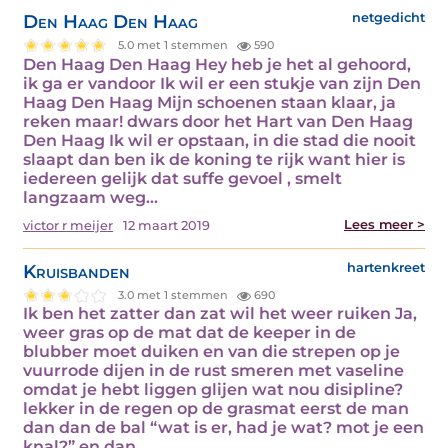
Den Haag Den Haag
netgedicht
5.0 met 1 stemmen
590
Den Haag Den Haag Hey heb je het al gehoord,
ik ga er vandoor Ik wil er een stukje van zijn Den
Haag Den Haag Mijn schoenen staan klaar, ja
reken maar! dwars door het Hart van Den Haag
Den Haag Ik wil er opstaan, in die stad die nooit
slaapt dan ben ik de koning te rijk want hier is
iedereen gelijk dat suffe gevoel , smelt
langzaam weg…
Lees meer >
victor r meijer
12 maart 2019
Kruisbanden
hartenkreet
3.0 met 1 stemmen
690
Ik ben het zatter dan zat wil het weer ruiken Ja,
weer gras op de mat dat de keeper in de
blubber moet duiken en van die strepen op je
vuurrode dijen in de rust smeren met vaseline
omdat je hebt liggen glijen wat nou disipline?
lekker in de regen op de grasmat eerst de man
dan dan de bal “wat is er, had je wat? mot je een
knal?” en dan…