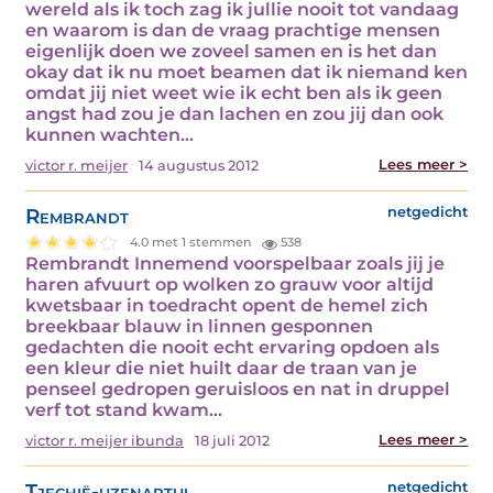
wereld als ik toch zag ik jullie nooit tot vandaag
en waarom is dan de vraag prachtige mensen
eigenlijk doen we zoveel samen en is het dan
okay dat ik nu moet beamen dat ik niemand ken
omdat jij niet weet wie ik echt ben als ik geen
angst had zou je dan lachen en zou jij dan ook
kunnen wachten…
Lees meer >
victor r. meijer
14 augustus 2012
Rembrandt
netgedicht
4.0 met 1 stemmen
538
Rembrandt Innemend voorspelbaar zoals jij je
haren afvuurt op wolken zo grauw voor altijd
kwetsbaar in toedracht opent de hemel zich
breekbaar blauw in linnen gesponnen
gedachten die nooit echt ervaring opdoen als
een kleur die niet huilt daar de traan van je
penseel gedropen geruisloos en nat in druppel
verf tot stand kwam…
Lees meer >
victor r. meijer ibunda
18 juli 2012
Tjechië-uzenartui
netgedicht