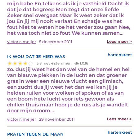
mijn babe En telkens als ik je vasthield Dacht ik
dat je dat begreep Men zegt dat onze liefde
Zeker snel overgaat Maar ik weet zeker dat ik
jou En jij mij nooit verlaat En schatje was het
fout Niet te weten hoe het verder zou gaan Nee,
het was toch niet zo fout We kunnen samen…
Lees meer >
victor r. meijer
5 december 2011
ik wou dat je hier was
hartenkreet
3.8 met 4 stemmen
1.036
zo. dus jij weet het dan wel van de hemel en hel
van blauwe plekken in de lucht en dat groener
gras in weer een nieuwe vlucht een glimlach,
een zucht dus jij weet het dan wel kan jij je
helden ruilen voor wolken of spoken of as van
een boom hete lucht voor iets gewoon als
chillen thuis maar hoor je de ruis als je wandelt
door mijn droom…
Lees meer >
victor r. meijer
29 november 2011
praten tegen de maan
hartenkreet