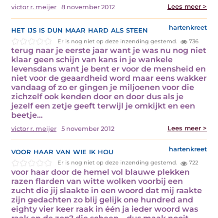
Lees meer >
victor r. meijer
8 november 2012
het ijs is dun maar hard als steen
hartenkreet
Er is nog niet op deze inzending gestemd.
736
terug naar je eerste jaar want je was nu nog niet
klaar geen schijn van kans in je wankele
levensdans want je bent er voor de mensheid en
niet voor de geaardheid word maar eens wakker
vandaag of zo er gingen je miljoenen voor die
zichzelf ook kenden door en door dus als je
jezelf een zetje geeft terwijl je omkijkt en een
beetje…
Lees meer >
victor r. meijer
5 november 2012
voor haar van wie ik hou
hartenkreet
Er is nog niet op deze inzending gestemd.
722
voor haar door de hemel vol blauwe plekken
razen flarden van witte wolken voorbij een
zucht die jij slaakte in een woord dat mij raakte
zijn gedachten zo blij gelijk one hundred and
eighty vier keer raak in één ja ieder woord was