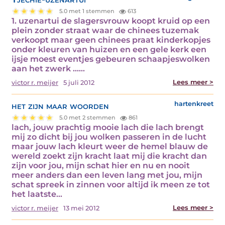
5.0 met 1 stemmen
613
1. uzenartui de slagersvrouw koopt kruid op een
plein zonder straat waar de chinees tuzemak
verkoopt maar geen chinees praat kinderkopjes
onder kleuren van huizen en een gele kerk een
ijsje moest eventjes gebeuren schaapjeswolken
aan het zwerk ...…
Lees meer >
victor r. meijer
5 juli 2012
het zijn maar woorden
hartenkreet
5.0 met 2 stemmen
861
lach, jouw prachtig mooie lach die lach brengt
mij zo dicht bij jou wolken passeren in de lucht
maar jouw lach kleurt weer de hemel blauw de
wereld zoekt zijn kracht laat mij die kracht dan
zijn voor jou, mijn schat hier en nu en nooit
meer anders dan een leven lang met jou, mijn
schat spreek in zinnen voor altijd ik meen ze tot
het laatste…
Lees meer >
victor r. meijer
13 mei 2012