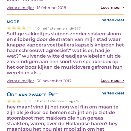
Lees meer >
victor r. meijer
15 februari 2018
mode
hartenkreet
4.0 met 1 stemmen
677
Suffige sukkeltjes sluipen zonder sokken sloom
en slibberig door de straten van mijn stad waar
knappe kappers voetballers kapsels knippen het
haar schreeuwt agressief:“ wat is er, had je
wat?” wuivende witte draadjes wiebelen uit de
zak eindigen aan een soort van speakerbox op
het oor boos kijken de musiclovers gefronst hun
wereld in als…
Lees meer >
victor r. meijer
30 november 2017
Ode aan zwarte Piet
hartenkreet
3.0 met 1 stemmen
690
hey maan! vind jij het nog wel fijn om maan te
zijn als je door de bomen schijnt en je ziet de
stoomboot met makkers die hun geraas
staakten, varen, over de Hollandse baren? hey
maan! zou het nou niet mooi zijn om het