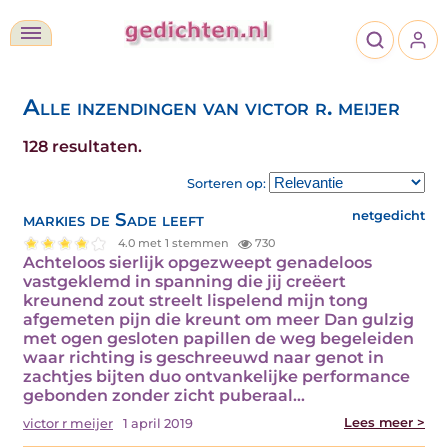
Alle inzendingen van victor r. meijer
128 resultaten.
Sorteren op:
markies de Sade leeft
netgedicht
4.0 met 1 stemmen
730
Achteloos sierlijk opgezweept genadeloos
vastgeklemd in spanning die jij creëert
kreunend zout streelt lispelend mijn tong
afgemeten pijn die kreunt om meer Dan gulzig
met ogen gesloten papillen de weg begeleiden
waar richting is geschreeuwd naar genot in
zachtjes bijten duo ontvankelijke performance
gebonden zonder zicht puberaal…
Lees meer >
victor r meijer
1 april 2019