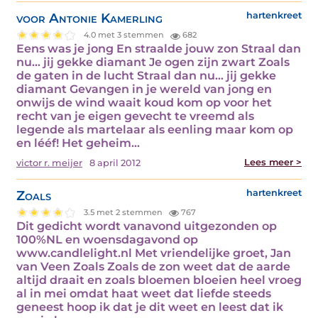
voor Antonie Kamerling
hartenkreet
4.0 met 3 stemmen
682
Eens was je jong En straalde jouw zon Straal dan
nu… jij gekke diamant Je ogen zijn zwart Zoals
de gaten in de lucht Straal dan nu… jij gekke
diamant Gevangen in je wereld van jong en
onwijs de wind waait koud kom op voor het
recht van je eigen gevecht te vreemd als
legende als martelaar als eenling maar kom op
en lééf! Het geheim…
Lees meer >
victor r. meijer
8 april 2012
Zoals
hartenkreet
3.5 met 2 stemmen
767
Dit gedicht wordt vanavond uitgezonden op
100%NL en woensdagavond op
www.candlelight.nl Met vriendelijke groet, Jan
van Veen Zoals Zoals de zon weet dat de aarde
altijd draait en zoals bloemen bloeien heel vroeg
al in mei omdat haat weet dat liefde steeds
geneest hoop ik dat je dit weet en leest dat ik