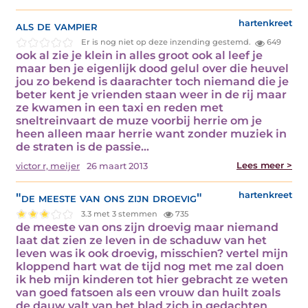
als de vampier
hartenkreet
Er is nog niet op deze inzending gestemd.
649
ook al zie je klein in alles groot ook al leef je
maar ben je eigenlijk dood gelul over die heuvel
jou zo bekend is daarachter toch niemand die je
beter kent je vrienden staan weer in de rij maar
ze kwamen in een taxi en reden met
sneltreinvaart de muze voorbij herrie om je
heen alleen maar herrie want zonder muziek in
de straten is de passie…
Lees meer >
victor r, meijer
26 maart 2013
"de meeste van ons zijn droevig"
hartenkreet
3.3 met 3 stemmen
735
de meeste van ons zijn droevig maar niemand
laat dat zien ze leven in de schaduw van het
leven was ik ook droevig, misschien? vertel mijn
kloppend hart wat de tijd nog met me zal doen
ik heb mijn kinderen tot hier gebracht ze weten
van goed fatsoen als een vrouw dan huilt zoals
de dauw valt van het blad zich in gedachten