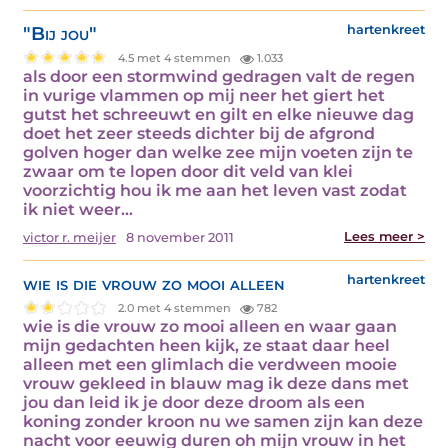
"Bij jou"
hartenkreet
4.5 met 4 stemmen
1.033
als door een stormwind gedragen valt de regen
in vurige vlammen op mij neer het giert het
gutst het schreeuwt en gilt en elke nieuwe dag
doet het zeer steeds dichter bij de afgrond
golven hoger dan welke zee mijn voeten zijn te
zwaar om te lopen door dit veld van klei
voorzichtig hou ik me aan het leven vast zodat
ik niet weer…
Lees meer >
victor r. meijer
8 november 2011
wie is die vrouw zo mooi alleen
hartenkreet
2.0 met 4 stemmen
782
wie is die vrouw zo mooi alleen en waar gaan
mijn gedachten heen kijk, ze staat daar heel
alleen met een glimlach die verdween mooie
vrouw gekleed in blauw mag ik deze dans met
jou dan leid ik je door deze droom als een
koning zonder kroon nu we samen zijn kan deze
nacht voor eeuwig duren oh mijn vrouw in het