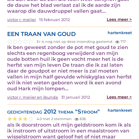
de dauw het blad verlaat zal ik de aarde zijn
waarop die dauwdruppel vallen gaat…
Lees meer >
victor r. meijer
15 februari 2012
EEN TRAAN VAN GOUD
hartenkreet
Er is nog niet op deze inzending gestemd.
717
Ik ben geweest zonder de pot met goud te zien
slechts een regenboog verwijderd van mijn
oude botten huil ik geen vocht meer het is de
herfst van mijn leven De traan die ik zal laten
daar de goudpot er niet meer is zal moeten
vallen in mijn half gevulde whiskyglas van herfst
wil ik niet weten geboren word ik een avond
oud Hark mijn lompen…
Lees meer >
victor r. meijer en ibunda
31 januari 2012
gedichtendag 2012 thema "Stroom"
hartenkreet
4.0 met 2 stemmen
636
als ik doorstroom uit mijn geldstroom kom ik als
ik instroom of uitstroom in een maalstroom van
wisselstroom want geloof het of niet maar