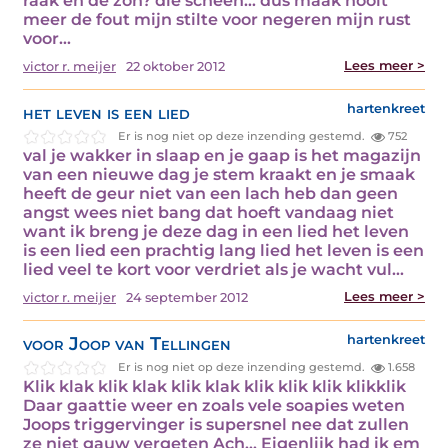
raak en de zon? die scheen… dus maak nooit
meer de fout mijn stilte voor negeren mijn rust
voor…
Lees meer >
victor r. meijer
22 oktober 2012
het leven is een lied
hartenkreet
Er is nog niet op deze inzending gestemd.
752
val je wakker in slaap en je gaap is het magazijn
van een nieuwe dag je stem kraakt en je smaak
heeft de geur niet van een lach heb dan geen
angst wees niet bang dat hoeft vandaag niet
want ik breng je deze dag in een lied het leven
is een lied een prachtig lang lied het leven is een
lied veel te kort voor verdriet als je wacht vul…
Lees meer >
victor r. meijer
24 september 2012
voor Joop van Tellingen
hartenkreet
Er is nog niet op deze inzending gestemd.
1.658
Klik klak klik klak klik klak klik klik klik klikklik
Daar gaattie weer en zoals vele soapies weten
Joops triggervinger is supersnel nee dat zullen
ze niet gauw vergeten Ach… Eigenlijk had ik em