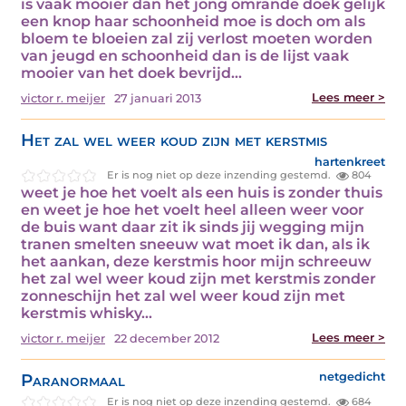
is vaak mooier dan het jong omrande doek gelijk
een knop haar schoonheid moe is doch om als
bloem te bloeien zal zij verlost moeten worden
van jeugd en schoonheid dan is de lijst vaak
mooier van het doek bevrijd…
Lees meer >
victor r. meijer
27 januari 2013
Het zal wel weer koud zijn met kerstmis
hartenkreet
Er is nog niet op deze inzending gestemd.
804
weet je hoe het voelt als een huis is zonder thuis
en weet je hoe het voelt heel alleen weer voor
de buis want daar zit ik sinds jij wegging mijn
tranen smelten sneeuw wat moet ik dan, als ik
het aankan, deze kerstmis hoor mijn schreeuw
het zal wel weer koud zijn met kerstmis zonder
zonneschijn het zal wel weer koud zijn met
kerstmis whisky…
Lees meer >
victor r. meijer
22 december 2012
Paranormaal
netgedicht
Er is nog niet op deze inzending gestemd.
684