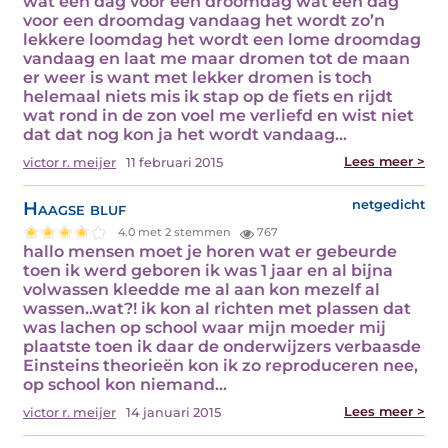
wat een dag voor een droomdag wat een dag
voor een droomdag vandaag het wordt zo’n
lekkere loomdag het wordt een lome droomdag
vandaag en laat me maar dromen tot de maan
er weer is want met lekker dromen is toch
helemaal niets mis ik stap op de fiets en rijdt
wat rond in de zon voel me verliefd en wist niet
dat dat nog kon ja het wordt vandaag…
Lees meer >
victor r. meijer
11 februari 2015
Haagse bluf
netgedicht
4.0 met 2 stemmen
767
hallo mensen moet je horen wat er gebeurde
toen ik werd geboren ik was 1 jaar en al bijna
volwassen kleedde me al aan kon mezelf al
wassen..wat?! ik kon al richten met plassen dat
was lachen op school waar mijn moeder mij
plaatste toen ik daar de onderwijzers verbaasde
Einsteins theorieën kon ik zo reproduceren nee,
op school kon niemand…
Lees meer >
victor r. meijer
14 januari 2015