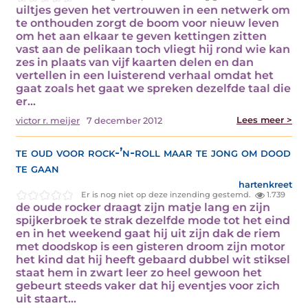
uiltjes geven het vertrouwen in een netwerk om
te onthouden zorgt de boom voor nieuw leven
om het aan elkaar te geven kettingen zitten
vast aan de pelikaan toch vliegt hij rond wie kan
zes in plaats van vijf kaarten delen en dan
vertellen in een luisterend verhaal omdat het
gaat zoals het gaat we spreken dezelfde taal die
er…
Lees meer >
victor r. meijer
7 december 2012
te oud voor rock-’n-roll maar te jong om dood
te gaan
hartenkreet
Er is nog niet op deze inzending gestemd.
1.739
de oude rocker draagt zijn matje lang en zijn
spijkerbroek te strak dezelfde mode tot het eind
en in het weekend gaat hij uit zijn dak de riem
met doodskop is een gisteren droom zijn motor
het kind dat hij heeft gebaard dubbel wit stiksel
staat hem in zwart leer zo heel gewoon het
gebeurt steeds vaker dat hij eventjes voor zich
uit staart…