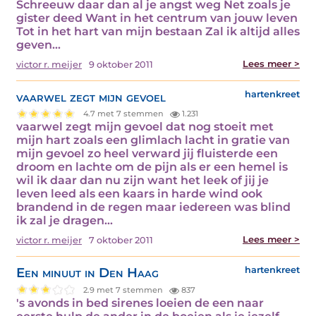
Schreeuw daar dan al je angst weg Net zoals je
gister deed Want in het centrum van jouw leven
Tot in het hart van mijn bestaan Zal ik altijd alles
geven…
Lees meer >
victor r. meijer
9 oktober 2011
vaarwel zegt mijn gevoel
hartenkreet
4.7 met 7 stemmen
1.231
vaarwel zegt mijn gevoel dat nog stoeit met
mijn hart zoals een glimlach lacht in gratie van
mijn gevoel zo heel verward jij fluisterde een
droom en lachte om de pijn als er een hemel is
wil ik daar dan nu zijn want het leek of jij je
leven leed als een kaars in harde wind ook
brandend in de regen maar iedereen was blind
ik zal je dragen…
Lees meer >
victor r. meijer
7 oktober 2011
Een minuut in Den Haag
hartenkreet
2.9 met 7 stemmen
837
's avonds in bed sirenes loeien de een naar