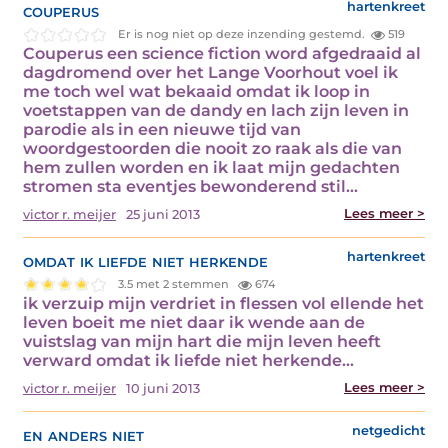
couperus
hartenkreet
Er is nog niet op deze inzending gestemd.
519
Couperus een science fiction word afgedraaid al
dagdromend over het Lange Voorhout voel ik
me toch wel wat bekaaid omdat ik loop in
voetstappen van de dandy en lach zijn leven in
parodie als in een nieuwe tijd van
woordgestoorden die nooit zo raak als die van
hem zullen worden en ik laat mijn gedachten
stromen sta eventjes bewonderend stil…
Lees meer >
victor r. meijer
25 juni 2013
omdat ik liefde niet herkende
hartenkreet
3.5 met 2 stemmen
674
ik verzuip mijn verdriet in flessen vol ellende het
leven boeit me niet daar ik wende aan de
vuistslag van mijn hart die mijn leven heeft
verward omdat ik liefde niet herkende…
Lees meer >
victor r. meijer
10 juni 2013
en anders niet
netgedicht