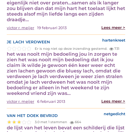
eigenlijk niet over praten...samen als ik langer
zou blijven dan dat mijn hart het toelaat lijkt het
steeds alsof mijn liefde langs een zijden
draadje…
Lees meer >
victor r. meijer
19 februari 2013
je lach verdween
hartenkreet
Er is nog niet op deze inzending gestemd.
731
het was nooit mijn bedoeling jou in zorgen te
zien het was nooit mijn bedoeling dat ik jou
claim ik wilde je gewoon één keer weer echt
zien lachen gewoon die bluesy lach, omdat die
verdween je lach verdween je weer zien stralen
omdat je lach verdween het was nooit mijn
bedoeling er alleen in het weekend te zijn
weekend vriend zijn was…
Lees meer >
victor r. meijer
6 februari 2013
van het doek bevrijd
netgedicht
3.0 met 1 stemmen
664
de lijst van het leven bevat een schilderij die lijst