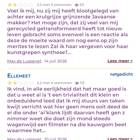
2.2 met 5 stemmen
63
Voel ik mij, nu zij mij heeft blootgelegd van
achter een krulgrijze grijnzende Javaanse
makker? Het moge zijn, dat zij veel van mij
gerecycled getransformeerd heeft tot nieuw
leven gebracht soms evenwel is een reactie als
deze de moeite waard om nog eens op zijn
merites te lezen Zal ik haar vergeven voor haar
kunstgrepen synthese?…
Lees meer >
Max de Lussanet
14 juli 2026
Ellemeet
netgedicht
2.2 met 4 stemmen
112
Ik vind, in alle eerlijkheid dat het maar goed is
dat u weet al is 't een trivialiteit dit klein en
onbeduidend leed dat ik mij stuurs van taken
kwijt verricht wat hier geen mens ooit deed de
ei die onder 'ai'klank lijdt daarvan heeft gen z
nimmer weet die doet zijn mond steeds
wagenwijd een filmster na die kauwgom beet
waarmee het…
Lees meer >
Max de Lussanet
10 juli 2026