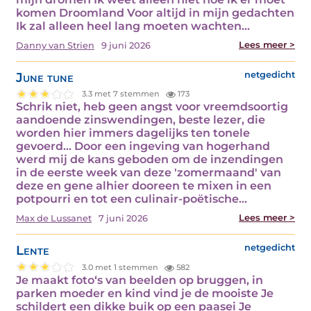
komen Droomland Voor altijd in mijn gedachten
Ik zal alleen heel lang moeten wachten…
Lees meer >
Danny van Strien
9 juni 2026
June tune
netgedicht
3.3 met 7 stemmen
173
Schrik niet, heb geen angst voor vreemdsoortig
aandoende zinswendingen, beste lezer, die
worden hier immers dagelijks ten tonele
gevoerd... Door een ingeving van hogerhand
werd mij de kans geboden om de inzendingen
in de eerste week van deze 'zomermaand' van
deze en gene alhier dooreen te mixen in een
potpourri en tot een culinair-poëtische…
Lees meer >
Max de Lussanet
7 juni 2026
Lente
netgedicht
3.0 met 1 stemmen
582
Je maakt foto‘s van beelden op bruggen, in
parken moeder en kind vind je de mooiste Je
schildert een dikke buik op een paasei Je