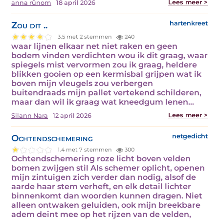
Lees meer >
anna rûnom
18 april 2026
Zou dit ..
hartenkreet
3.5 met 2 stemmen
240
waar lijnen elkaar net niet raken en geen
bodem vinden verdichten wou ik dit graag, waar
spiegels mist vervormen zou ik graag, heldere
blikken gooien op een kermisbal grijpen wat ik
boven mijn vleugels zou verbergen
buitendraads mijn pallet vertekend schilderen,
maar dan wil ik graag wat kneedgum lenen…
Lees meer >
Silann Nara
12 april 2026
Ochtendschemering
netgedicht
1.4 met 7 stemmen
300
Ochtendschemering roze licht boven velden
bomen zwijgen stil Als schemer oplicht, openen
mijn zintuigen zich verder dan nodig, alsof de
aarde haar stem verheft, en elk detail lichter
binnenkomt dan woorden kunnen dragen. Niet
alleen ontwaken geluiden, ook mijn breekbare
adem deint mee op het rijzen van de velden,