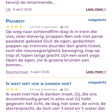
terwijl de omarmende…
Lees meer >
CB
8 april 2026
Paasbest
netgedicht
4.0 met 2 stemmen
262
Op weg naar ochtendfilm stap ik in trein die
vies, vloer kleverig, proppen Ben ook niet perse
paasbest gekleed Sluit de ogen, gedachten
poppen op: treinreis duurder dan gratis ticket,
toch die nieuwsgierigheid, beweging, trap op
trap af, lopen langs gracht zijn een soort yoga
Open de ogen, zie ik groene kruinen aan
bomen…
Lees meer >
Ralameimaar
5 april 2026
Ik weet niet hoe ik danken moet
netgedicht
3.0 met 3 stemmen
265
Ik weet niet hoe ik danken moet, Gij, die ons
duizendvoudig groet in alles wat Gij hebt
gegeven: het licht, de dag, het weer, de wind, de
sterrenpracht, de lach van 't kind en ‘t water dat