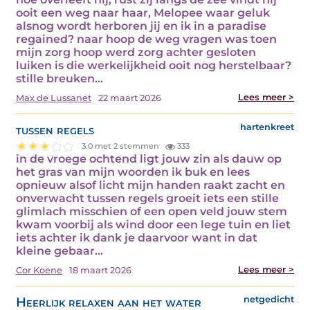
ooit een weg naar haar, Melopee waar geluk
alsnog wordt herboren jij en ik in a paradise
regained? naar hoop de weg vragen was toen
mijn zorg hoop werd zorg achter gesloten
luiken is die werkelijkheid ooit nog herstelbaar?
stille breuken…
Lees meer >
Max de Lussanet
22 maart 2026
tussen regels
hartenkreet
3.0 met 2 stemmen
333
in de vroege ochtend ligt jouw zin als dauw op
het gras van mijn woorden ik buk en lees
opnieuw alsof licht mijn handen raakt zacht en
onverwacht tussen regels groeit iets een stille
glimlach misschien of een open veld jouw stem
kwam voorbij als wind door een lege tuin en liet
iets achter ik dank je daarvoor want in dat
kleine gebaar…
Lees meer >
Cor Koene
18 maart 2026
Heerlijk relaxen aan het water
netgedicht