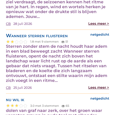
ziel verdraagt, de seizoenen kennen het ritme
van je hart. In regen, wind en wortels herken je
opnieuw wat onder de drukte stil is blijven
ademen. Jouw…
Lees meer >
CB
28 juli 2026
Wanneer sterren fluisteren
netgedicht
1.8 met 9 stemmen
51
Sterren zonder stem de nacht houdt haar adem
in een blad beweegt zacht Wanneer sterren
fluisteren, opent de nacht zich boven het
landschap waar licht rust op de aarde als een
gebaar dat niets vraagt. Tussen het ritselen van
bladeren en de koelte die zich langzaam
ontvouwt, ontstaat een stilte waarin mijn adem
zich voegt in een ritme…
Lees meer >
CB
25 juli 2026
nu wil ik
netgedicht
3.0 met 3 stemmen
65
dolen van graf naar zerk, over het groen waar