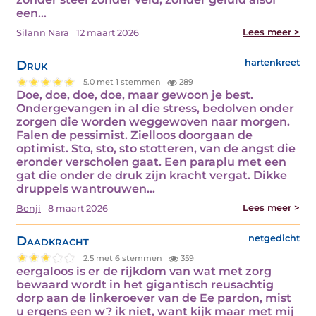
een…
Lees meer >
Silann Nara
12 maart 2026
Druk
hartenkreet
5.0 met 1 stemmen
289
Doe, doe, doe, doe, maar gewoon je best.
Ondergevangen in al die stress, bedolven onder
zorgen die worden weggewoven naar morgen.
Falen de pessimist. Zielloos doorgaan de
optimist. Sto, sto, sto stotteren, van de angst die
eronder verscholen gaat. Een paraplu met een
gat die onder de druk zijn kracht vergat. Dikke
druppels wantrouwen…
Lees meer >
Benji
8 maart 2026
Daadkracht
netgedicht
2.5 met 6 stemmen
359
eergaloos is er de rijkdom van wat met zorg
bewaard wordt in het gigantisch reusachtig
dorp aan de linkeroever van de Ee pardon, mist
u ergens een w? ik niet, want kijk maar met mij