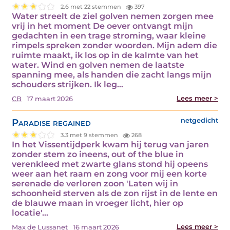
2.6 met 22 stemmen
397
Water streelt de ziel golven nemen zorgen mee
vrij in het moment De oever ontvangt mijn
gedachten in een trage stroming, waar kleine
rimpels spreken zonder woorden. Mijn adem die
ruimte maakt, ik los op in de kalmte van het
water. Wind en golven nemen de laatste
spanning mee, als handen die zacht langs mijn
schouders strijken. Ik leg…
Lees meer >
CB
17 maart 2026
Paradise regained
netgedicht
3.3 met 9 stemmen
268
In het Vissentijdperk kwam hij terug van jaren
zonder stem zo ineens, out of the blue in
verenkleed met zwarte glans stond hij opeens
weer aan het raam en zong voor mij een korte
serenade de verloren zoon 'Laten wij in
schoonheid sterven als de zon rijst in de lente en
de blauwe maan in vroeger licht, hier op
locatie'…
Lees meer >
Max de Lussanet
16 maart 2026