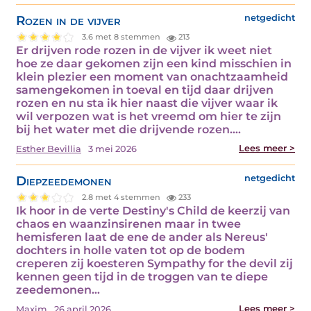
Rozen in de vijver
netgedicht
3.6 met 8 stemmen
213
Er drijven rode rozen in de vijver ik weet niet
hoe ze daar gekomen zijn een kind misschien in
klein plezier een moment van onachtzaamheid
samengekomen in toeval en tijd daar drijven
rozen en nu sta ik hier naast die vijver waar ik
wil verpozen wat is het vreemd om hier te zijn
bij het water met die drijvende rozen.…
Lees meer >
Esther Bevillia
3 mei 2026
Diepzeedemonen
netgedicht
2.8 met 4 stemmen
233
Ik hoor in de verte Destiny's Child de keerzij van
chaos en waanzinsirenen maar in twee
hemisferen laat de ene de ander als Nereus'
dochters in holle vaten tot op de bodem
creperen zij koesteren Sympathy for the devil zij
kennen geen tijd in de troggen van te diepe
zeedemonen…
Lees meer >
Maxim
26 april 2026