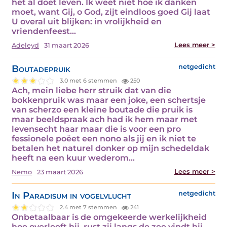
het al doet leven. Ik weet niet hoe ik danken
moet, want Gij, o God, zijt eindloos goed Gij laat
U overal uit blijken: in vrolijkheid en
vriendenfeest…
Lees meer >
Adeleyd
31 maart 2026
Boutadepruik
netgedicht
3.0 met 6 stemmen
250
Ach, mein liebe herr struik dat van die
bokkenpruik was maar een joke, een schertsje
van scherzo een kleine boutade die pruik is
maar beeldspraak ach had ik hem maar met
levensecht haar maar die is voor een pro
fessionele poëet een nono als jij en ik niet te
betalen het naturel donker op mijn schedeldak
heeft na een kuur wederom…
Lees meer >
Nemo
23 maart 2026
In Paradisum in vogelvlucht
netgedicht
2.4 met 7 stemmen
241
Onbetaalbaar is de omgekeerde werkelijkheid
hoe overleeft hij, rust zij langs de zee vindt hij