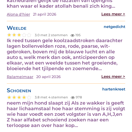
kathedralen gelijk de nazaten van djenghis
khan waar el kader atollah benali zich king…
Lees meer >
Alona d'hier
21 april 2026
Weelde
netgedicht
3.0 met 2 stemmen
195
Ik reed tussen gele koolzaadstroken daarachter
lagen bollenvelden roze, rode, paarse, wit-
gebroken, boven mij de blauwe lucht en alle
auto s, welk merk dan ook, anticipeerden op
elkaar, wat een weelde tussen het groeiende,
bloeiende het tjilpende en zoemende…
Lees meer >
Ralameimaar
20 april 2026
Schoenen
hartenkreet
3.8 met 4 stemmen
978
neem mijn hond slaapt zij Als ze wakker is geeft
haar lichaamstaal hoe haar stemming is zij volgt
wie haar voedt een zoet volgster is van A,H,J,en
Z haar alfabet schooiend zoeken naar een
terloopse aan over haar kop…