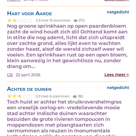
Hart voor Aarde
netgedicht
2.3 met 15 stemmen
372
Nog groene sprinkhaan op open paardenbloem
zacht de wind houdt zich stil Ochtend komt aan
in stilte die nog ademt, licht dat zich uitspreidt
over zachte grond, alles lijkt even te wachten
zonder haast, alsof de wereld zichzelf weer wil
voelen. Een sprinkhaan rust op een open bloem,
klein aanwezig in het gewichtloze nu, zonder
drang om…
Lees meer >
CB
22 april 2026
Achter de duinen
netgedicht
3.3 met 6 stemmen
185
Toch huist er achter het struikrovershelmgras
een vreselijk oorlog-en- vredelievende mooie
stad achter Indische duinen waarachter
bezuiden de grote rivieren tompoucen in
moppendozen met pisangtaarten zich
vermommen als reuzen in monumentale