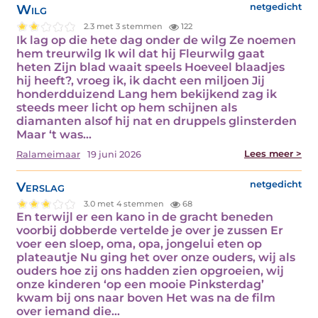
Wilg
netgedicht
2.3 met 3 stemmen
122
Ik lag op die hete dag onder de wilg Ze noemen
hem treurwilg Ik wil dat hij Fleurwilg gaat
heten Zijn blad waait speels Hoeveel blaadjes
hij heeft?, vroeg ik, ik dacht een miljoen Jij
honderdduizend Lang hem bekijkend zag ik
steeds meer licht op hem schijnen als
diamanten alsof hij nat en druppels glinsterden
Maar ‘t was…
Lees meer >
Ralameimaar
19 juni 2026
Verslag
netgedicht
3.0 met 4 stemmen
68
En terwijl er een kano in de gracht beneden
voorbij dobberde vertelde je over je zussen Er
voer een sloep, oma, opa, jongelui eten op
plateautje Nu ging het over onze ouders, wij als
ouders hoe zij ons hadden zien opgroeien, wij
onze kinderen ‘op een mooie Pinksterdag’
kwam bij ons naar boven Het was na de film
over iemand die…