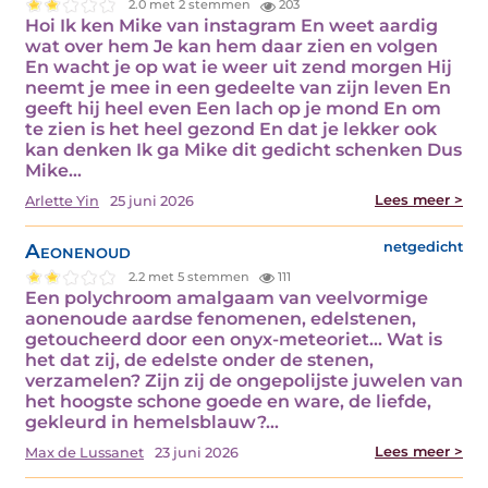
2.0 met 2 stemmen
203
Hoi Ik ken Mike van instagram En weet aardig
wat over hem Je kan hem daar zien en volgen
En wacht je op wat ie weer uit zend morgen Hij
neemt je mee in een gedeelte van zijn leven En
geeft hij heel even Een lach op je mond En om
te zien is het heel gezond En dat je lekker ook
kan denken Ik ga Mike dit gedicht schenken Dus
Mike…
Lees meer >
Arlette Yin
25 juni 2026
Aeonenoud
netgedicht
2.2 met 5 stemmen
111
Een polychroom amalgaam van veelvormige
aonenoude aardse fenomenen, edelstenen,
getoucheerd door een onyx-meteoriet... Wat is
het dat zij, de edelste onder de stenen,
verzamelen? Zijn zij de ongepolijste juwelen van
het hoogste schone goede en ware, de liefde,
gekleurd in hemelsblauw?…
Lees meer >
Max de Lussanet
23 juni 2026