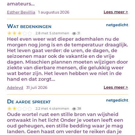
amateurs…
Lees meer >
Esther Bevillia
1 augustus 2026
Wat bedenkingen
netgedicht
2.8 met 5 stemmen
31
Heel even weer wat dieper ademhalen nu de
morgen nog jong is en de temperatuur draaglijk.
Het leven gaat verder: de uren, de dagen, de
seizoenen maar ook de vakantie en de vrije
dagen. Misschien plannen moeten wijzigen door
ziekte van dierbare mensen, die gelukkig weer
wat beter zijn. Het leven hebben we niet in de
hand en dat zorgt…
Lees meer >
Adeleyd
31 juli 2026
De aarde spreekt
netgedicht
2.2 met 4 stemmen
38
Oude wortel rust een stille bron van wijsheid
ontwaakt in het licht Onder je voeten leeft een
oud geheugen, een stille bedding waar je mag
landen. Geen haast om verder te reiken dan je