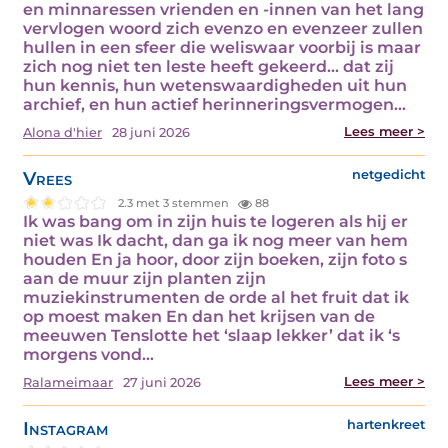
en minnaressen vrienden en -innen van het lang
vervlogen woord zich evenzo en evenzeer zullen
hullen in een sfeer die weliswaar voorbij is maar
zich nog niet ten leste heeft gekeerd... dat zij
hun kennis, hun wetenswaardigheden uit hun
archief, en hun actief herinneringsvermogen…
Lees meer >
Alona d'hier
28 juni 2026
Vrees
netgedicht
2.3 met 3 stemmen
88
Ik was bang om in zijn huis te logeren als hij er
niet was Ik dacht, dan ga ik nog meer van hem
houden En ja hoor, door zijn boeken, zijn foto s
aan de muur zijn planten zijn
muziekinstrumenten de orde al het fruit dat ik
op moest maken En dan het krijsen van de
meeuwen Tenslotte het ‘slaap lekker’ dat ik ‘s
morgens vond…
Lees meer >
Ralameimaar
27 juni 2026
Instagram
hartenkreet