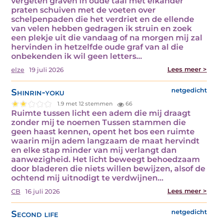
vergeten graven in oude taal met elkander
praten schuiven met de voeten over
schelpenpaden die het verdriet en de ellende
van velen hebben gedragen ik struin en zoek
een plekje uit die vandaag of na morgen mij zal
hervinden in hetzelfde oude graf van al die
onbekenden ik wil geen letters…
Lees meer >
elze
19 juli 2026
Shinrin-yoku
netgedicht
1.9 met 12 stemmen
66
Ruimte tussen licht een adem die mij draagt
zonder mij te noemen Tussen stammen die
geen haast kennen, opent het bos een ruimte
waarin mijn adem langzaam de maat hervindt
en elke stap minder van mij verlangt dan
aanwezigheid. Het licht beweegt behoedzaam
door bladeren die niets willen bewijzen, alsof de
ochtend mij uitnodigt te verdwijnen…
Lees meer >
CB
16 juli 2026
Second life
netgedicht