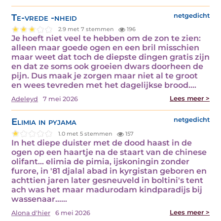
Te-vrede -nheid
netgedicht
2.9 met 7 stemmen
196
Je hoeft niet veel te hebben om de zon te zien:
alleen maar goede ogen en een bril misschien
maar weet dat toch de diepste dingen gratis zijn
en dat ze soms ook groeien dwars doorheen de
pijn. Dus maak je zorgen maar niet al te groot
en wees tevreden met het dagelijkse brood.…
Lees meer >
Adeleyd
7 mei 2026
Elimia in pyjama
netgedicht
1.0 met 5 stemmen
157
In het diepe duister met de dood haast in de
ogen op een haartje na de staart van de chinese
olifant... elimia de pimia, ijskoningin zonder
furore, in '81 djalal abad in kyrgistan geboren en
achttien jaren later gesneuveld in boltini's tent
ach was het maar madurodam kindparadijs bij
wassenaar...…
Lees meer >
Alona d'hier
6 mei 2026