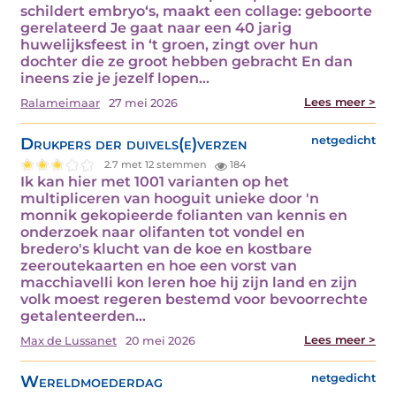
schildert embryo‘s, maakt een collage: geboorte
gerelateerd Je gaat naar een 40 jarig
huwelijksfeest in ‘t groen, zingt over hun
dochter die ze groot hebben gebracht En dan
ineens zie je jezelf lopen…
Lees meer >
Ralameimaar
27 mei 2026
Drukpers der duivels(e)verzen
netgedicht
2.7 met 12 stemmen
184
Ik kan hier met 1001 varianten op het
multipliceren van hooguit unieke door 'n
monnik gekopieerde folianten van kennis en
onderzoek naar olifanten tot vondel en
bredero's klucht van de koe en kostbare
zeeroutekaarten en hoe een vorst van
macchiavelli kon leren hoe hij zijn land en zijn
volk moest regeren bestemd voor bevoorrechte
getalenteerden…
Lees meer >
Max de Lussanet
20 mei 2026
Wereldmoederdag
netgedicht