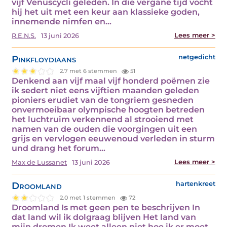
vijf Venuscycli geleden. In die vergane tijd vocht
hij het uit met een keur aan klassieke goden,
innemende nimfen en…
Lees meer >
R.E.N.S.
13 juni 2026
Pinkfloydiaans
netgedicht
2.7 met 6 stemmen
51
Denkend aan vijf maal vijf honderd poëmen zie
ik sedert niet eens vijftien maanden geleden
pioniers erudiet van de tongriem gesneden
onvermoeibaar olympische hoogten betreden
het luchtruim verkennend al strooiend met
namen van de ouden die voorgingen uit een
grijs en vervlogen eeuwenoud verleden in sturm
und drang het forum…
Lees meer >
Max de Lussanet
13 juni 2026
Droomland
hartenkreet
2.0 met 1 stemmen
72
Droomland Is met geen pen te beschrijven In
dat land wil ik dolgraag blijven Het land van
mijn dromen Ik weet alleen niet hoe ik er moet