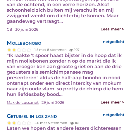
van de ochtend, in een verre horizon. Alsof
schoonheid zich buiten mij verschuilt en mij
zwijgend wenkt om dichterbij te komen. Maar
gaandeweg vertraagt…
Lees meer >
CB
30 juni 2026
Mollebonobo
netgedicht
1.5 met 8 stemmen
107
"Ik raakte 't spoor haast bijster in de hoop dat ik
mijn mollebonen zonder n op de markt die ik
van vroeger ken aan groote griet en aan de drie
gezusters als semichimpansee mag
presenteren" aldus de half-aap bonobo in nood
ontsnapt onder een direct intercity van mokum
naar zijn oude vlam, so pretty de chimp die hem
hun liefdesbaby bood…
Lees meer >
Max de Lussanet
29 juni 2026
Getuimel in los zand
netgedicht
2.0 met 5 stemmen
101
Laten we hopen dat andere lezers dichteressen