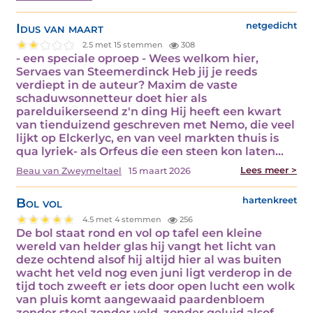
Idus van maart
netgedicht
2.5 met 15 stemmen
308
- een speciale oproep - Wees welkom hier,
Servaes van Steemerdinck Heb jij je reeds
verdiept in de auteur? Maxim de vaste
schaduwsonnetteur doet hier als
parelduikerseend z'n ding Hij heeft een kwart
van tienduizend geschreven met Nemo, die veel
lijkt op Elckerlyc, en van veel markten thuis is
qua lyriek- als Orfeus die een steen kon laten…
Lees meer >
Beau van Zweymeltael
15 maart 2026
Bol vol
hartenkreet
4.5 met 4 stemmen
256
De bol staat rond en vol op tafel een kleine
wereld van helder glas hij vangt het licht van
deze ochtend alsof hij altijd hier al was buiten
wacht het veld nog even juni ligt verderop in de
tijd toch zweeft er iets door open lucht een wolk
van pluis komt aangewaaid paardenbloem
zonder steel zonder veld, zonder geluid alsof