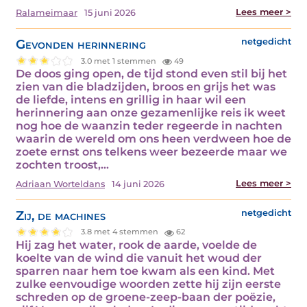
Lees meer >
Ralameimaar
15 juni 2026
Gevonden herinnering
netgedicht
3.0 met 1 stemmen
49
De doos ging open, de tijd stond even stil bij het
zien van die bladzijden, broos en grijs het was
de liefde, intens en grillig in haar wil een
herinnering aan onze gezamenlijke reis ik weet
nog hoe de waanzin teder regeerde in nachten
waarin de wereld om ons heen verdween hoe de
zoete ernst ons telkens weer bezeerde maar we
zochten troost,…
Lees meer >
Adriaan Worteldans
14 juni 2026
Zij, de machines
netgedicht
3.8 met 4 stemmen
62
Hij zag het water, rook de aarde, voelde de
koelte van de wind die vanuit het woud der
sparren naar hem toe kwam als een kind. Met
zulke eenvoudige woorden zette hij zijn eerste
schreden op de groene-zeep-baan der poëzie,