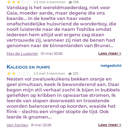
2.5 met 4 stemmen
538
Vandaag is het wereldmoederdag, niet voor
Gaia, moeder aarde, maar degene die ons
baarde... In de koelte van haar vaste
onafscheidelijke huisvriend de wonderboy, die
nooit luisterde naar de naam Toshiba omdat
iedereen hem altijd wel ergens zag staan
vertrouwde zij, wanneer zij niet de benen had
genomen naar de binnenlanden van Brunei…
Lees meer >
Max de Lussanet
10 mei 2026
Kaleidos en pumps
netgedicht
2.3 met 3 stemmen
220
Nesten vol zwaluwkuikens bekken oranje en
geel simultaan, keek ik bewonderend aan. Daar
begon mijn stil verhaal zocht ik bijen in bubbels
geliefden op kribben in opwaartse stromen, Ik
leerde van slopen doorweekt en troostende
woorden balancerend op koorden, waaide het
flink – slechts een vinger stopte de tijd. Ook
leerde ik gnomen…
Lees meer >
Van Xanten
8 mei 2026