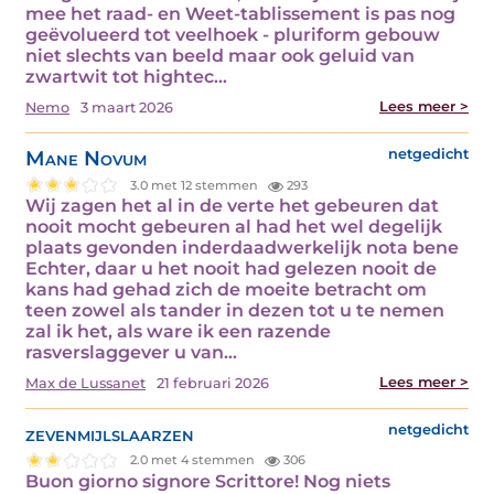
mee het raad- en Weet-tablissement is pas nog
geëvolueerd tot veelhoek - pluriform gebouw
niet slechts van beeld maar ook geluid van
zwartwit tot hightec…
Lees meer >
Nemo
3 maart 2026
Mane Novum
netgedicht
3.0 met 12 stemmen
293
Wij zagen het al in de verte het gebeuren dat
nooit mocht gebeuren al had het wel degelijk
plaats gevonden inderdaadwerkelijk nota bene
Echter, daar u het nooit had gelezen nooit de
kans had gehad zich de moeite betracht om
teen zowel als tander in dezen tot u te nemen
zal ik het, als ware ik een razende
rasverslaggever u van…
Lees meer >
Max de Lussanet
21 februari 2026
zevenmijlslaarzen
netgedicht
2.0 met 4 stemmen
306
Buon giorno signore Scrittore! Nog niets