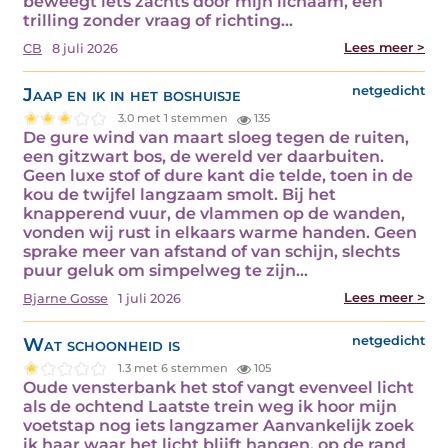
beweegt iets zachts door mijn lichaam, een
trilling zonder vraag of richting…
Lees meer >
CB
8 juli 2026
Jaap en ik in het boshuisje
netgedicht
3.0 met 1 stemmen
135
De gure wind van maart sloeg tegen de ruiten,
een gitzwart bos, de wereld ver daarbuiten.
Geen luxe stof of dure kant die telde, toen in de
kou de twijfel langzaam smolt. Bij het
knapperend vuur, de vlammen op de wanden,
vonden wij rust in elkaars warme handen. Geen
sprake meer van afstand of van schijn, slechts
puur geluk om simpelweg te zijn…
Lees meer >
Bjarne Gosse
1 juli 2026
Wat schoonheid is
netgedicht
1.3 met 6 stemmen
105
Oude vensterbank het stof vangt evenveel licht
als de ochtend Laatste trein weg ik hoor mijn
voetstap nog iets langzamer Aanvankelijk zoek
ik haar waar het licht blijft hangen, op de rand