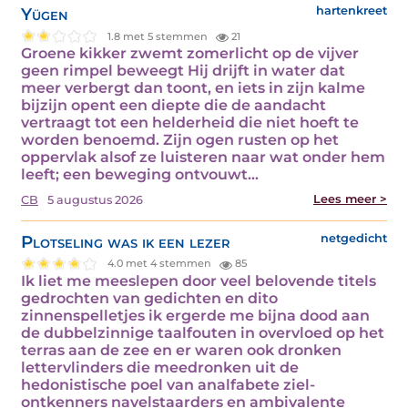
Yügen
hartenkreet
1.8 met 5 stemmen
21
Groene kikker zwemt zomerlicht op de vijver
geen rimpel beweegt Hij drijft in water dat
meer verbergt dan toont, en iets in zijn kalme
bijzijn opent een diepte die de aandacht
vertraagt tot een helderheid die niet hoeft te
worden benoemd. Zijn ogen rusten op het
oppervlak alsof ze luisteren naar wat onder hem
leeft; een beweging ontvouwt…
Lees meer >
CB
5 augustus 2026
Plotseling was ik een lezer
netgedicht
4.0 met 4 stemmen
85
Ik liet me meeslepen door veel belovende titels
gedrochten van gedichten en dito
zinnenspelletjes ik ergerde me bijna dood aan
de dubbelzinnige taalfouten in overvloed op het
terras aan de zee en er waren ook dronken
lettervlinders die meedronken uit de
hedonistische poel van analfabete ziel-
ontkenners navelstaarders en ambivalente