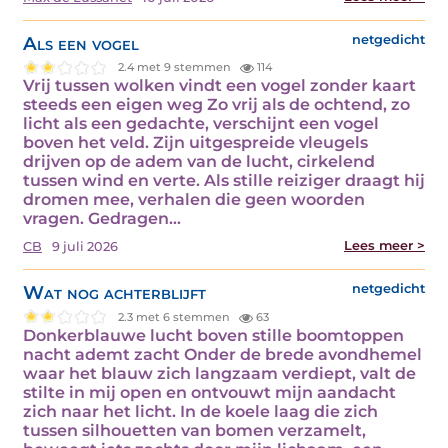
Als een vogel
netgedicht
2.4 met 9 stemmen
114
Vrij tussen wolken vindt een vogel zonder kaart
steeds een eigen weg Zo vrij als de ochtend, zo
licht als een gedachte, verschijnt een vogel
boven het veld. Zijn uitgespreide vleugels
drijven op de adem van de lucht, cirkelend
tussen wind en verte. Als stille reiziger draagt hij
dromen mee, verhalen die geen woorden
vragen. Gedragen…
Lees meer >
CB
9 juli 2026
Wat nog achterblijft
netgedicht
2.3 met 6 stemmen
63
Donkerblauwe lucht boven stille boomtoppen
nacht ademt zacht Onder de brede avondhemel
waar het blauw zich langzaam verdiept, valt de
stilte in mij open en ontvouwt mijn aandacht
zich naar het licht. In de koele laag die zich
tussen silhouetten van bomen verzamelt,