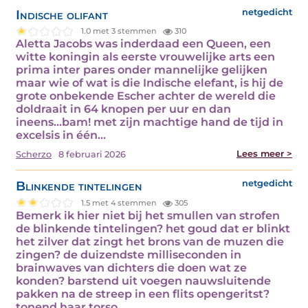
Indische olifant
netgedicht
1.0 met 3 stemmen
310
Aletta Jacobs was inderdaad een Queen, een
witte koningin als eerste vrouwelijke arts een
prima inter pares onder mannelijke gelijken
maar wie of wat is die Indische elefant, is hij de
grote onbekende Escher achter de wereld die
doldraait in 64 knopen per uur en dan
ineens...bam! met zijn machtige hand de tijd in
excelsis in één…
Lees meer >
Scherzo
8 februari 2026
Blinkende tintelingen
netgedicht
1.5 met 4 stemmen
305
Bemerk ik hier niet bij het smullen van strofen
de blinkende tintelingen? het goud dat er blinkt
het zilver dat zingt het brons van de muzen die
zingen? de duizendste milliseconden in
brainwaves van dichters die doen wat ze
konden? barstend uit voegen nauwsluitende
pakken na de streep in een flits opengeritst?
tonend haar torso…