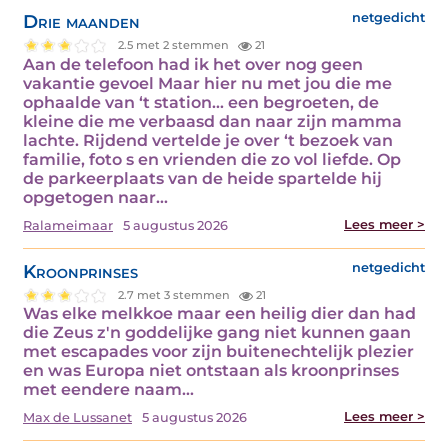
Drie maanden
netgedicht
2.5 met 2 stemmen
21
Aan de telefoon had ik het over nog geen
vakantie gevoel Maar hier nu met jou die me
ophaalde van ‘t station… een begroeten, de
kleine die me verbaasd dan naar zijn mamma
lachte. Rijdend vertelde je over ‘t bezoek van
familie, foto s en vrienden die zo vol liefde. Op
de parkeerplaats van de heide spartelde hij
opgetogen naar…
Lees meer >
Ralameimaar
5 augustus 2026
Kroonprinses
netgedicht
2.7 met 3 stemmen
21
Was elke melkkoe maar een heilig dier dan had
die Zeus z'n goddelijke gang niet kunnen gaan
met escapades voor zijn buitenechtelijk plezier
en was Europa niet ontstaan als kroonprinses
met eendere naam…
Lees meer >
Max de Lussanet
5 augustus 2026