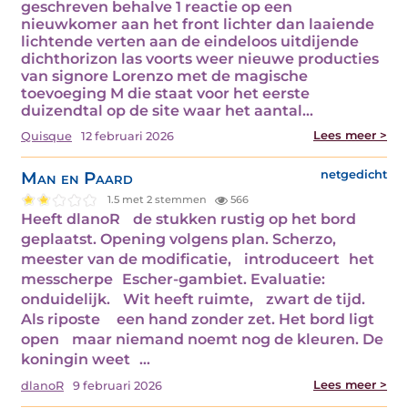
geschreven behalve 1 reactie op een
nieuwkomer aan het front lichter dan laaiende
lichtende verten aan de eindeloos uitdijende
dichthorizon las voorts weer nieuwe producties
van signore Lorenzo met de magische
toevoeging M die staat voor het eerste
duizendtal op de site waar het aantal…
Lees meer >
Quisque
12 februari 2026
Man en Paard
netgedicht
1.5 met 2 stemmen
566
Heeft dlanoR de stukken rustig op het bord
geplaatst. Opening volgens plan. Scherzo,
meester van de modificatie, introduceert het
messcherpe Escher-gambiet. Evaluatie:
onduidelijk. Wit heeft ruimte, zwart de tijd.
Als riposte een hand zonder zet. Het bord ligt
open maar niemand noemt nog de kleuren. De
koningin weet …
Lees meer >
dlanoR
9 februari 2026