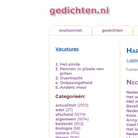
snelsonnet
gedichten
Vacatures
Har
< vori
Het einde
Pennen in plaats van
harten
pillen
Overmacht
Ned
Onbezorgdheid
Anders mooi
Neder
Categorieën:
Het w
Met m
actualiteit
(2102)
Berei
adel
(27)
Neder
afscheid
(1679)
Koos 
algemeen
(1674)
Anny 
bedankt
(302)
Grad 
biologie
(58)
Het is
corona
(174)
Neder
dieren
(936)