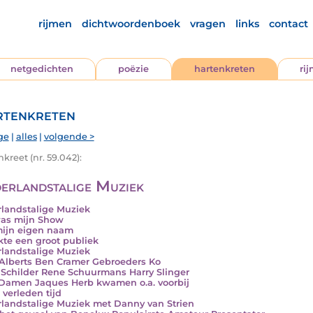
rijmen
dichtwoordenboek
vragen
links
contact
netgedichten
poëzie
hartenkreten
ri
tenkreten
ge
|
alles
|
volgende >
kreet (nr. 59.042):
erlandstalige Muziek
landstalige Muziek
as mijn Show
ijn eigen naam
kte een groot publiek
landstalige Muziek
Alberts Ben Cramer Gebroeders Ko
Schilder Rene Schuurmans Harry Slinger
Damen Jaques Herb kwamen o.a. voorbij
 verleden tijd
landstalige Muziek met Danny van Strien