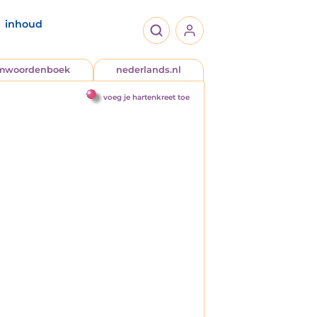
inhoud
jmwoordenboek
nederlands.nl
voeg je hartenkreet toe