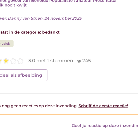
het gevoel van Benelux Populairste Amateur Presentator
ik nooit kwijt
ver:
Danny van Strien
, 24 november 2025
atst in de categorie:
bedankt
muziek
3.0 met 1 stemmen
245
deel als afbeelding
jn nog geen reacties op deze inzending.
Schrijf de eerste reactie!
Geef je reactie op deze inzendin