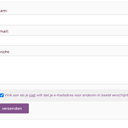
am:
mail:
richt:
Vink aan als je
niet
wilt dat je e-mailadres voor anderen in beeld verschijn