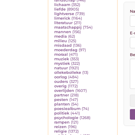
landschap
(146)
lichaam
(352)
liefde
(8905)
Na
lightverse
(739)
limerick
(1164)
literatuur
(211)
maatschappij
(754)
mannen
(156)
E-
media
(62)
milieu
(125)
misdaad
(136)
moederdag
(97)
moraal
(471)
Be
muziek
(353)
mystiek
(322)
natuur
(1921)
ollekebolleke
(13)
oorlog
(484)
ouders
(327)
overig
(1172)
overlijden
(1607)
partner
(218)
pesten
(147)
planten
(54)
poesiealbum
(74)
politiek
(441)
psychologie
(1268)
rampen
(121)
reizen
(196)
religie
(1372)