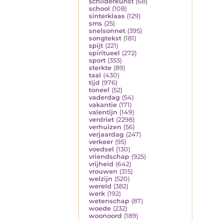
schilderkunst
(68)
school
(108)
sinterklaas
(129)
sms
(25)
snelsonnet
(395)
songtekst
(181)
spijt
(221)
spiritueel
(272)
sport
(353)
sterkte
(89)
taal
(430)
tijd
(976)
toneel
(52)
vaderdag
(54)
vakantie
(171)
valentijn
(149)
verdriet
(2298)
verhuizen
(56)
verjaardag
(247)
verkeer
(95)
voedsel
(130)
vriendschap
(925)
vrijheid
(642)
vrouwen
(315)
welzijn
(520)
wereld
(382)
werk
(192)
wetenschap
(87)
woede
(232)
woonoord
(189)