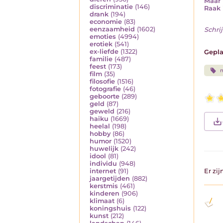
Maar 
discriminatie
(146)
Raak 
drank
(194)
economie
(83)
eenzaamheid
(1602)
Schrij
emoties
(4994)
erotiek
(541)
ex-liefde
(1322)
Gepla
familie
(487)
feest
(173)
film
(35)
filosofie
(1516)
fotografie
(46)
geboorte
(289)
geld
(87)
geweld
(216)
haiku
(1669)
heelal
(198)
hobby
(86)
humor
(1520)
huwelijk
(242)
idool
(81)
individu
(948)
internet
(91)
Er zi
jaargetijden
(882)
kerstmis
(461)
kinderen
(906)
klimaat
(6)
koningshuis
(122)
kunst
(212)