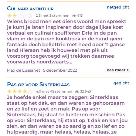
Culinair avontuur
netgedicht
2.3 met 3 stemmen
613
Wiens brood men eet diens woord men spreekt
je kunt je laten inspireren door dagelijkse kost
verbaal en culinair souffleren Drie in de pan
vlam in de pan een kookboek in de hand geen
fantasie doch bellettrie met hoed door 't ganse
land Hieraan heb ik houweel met pik uit
voorzorg toegevoegd wij trekken daarmee
voorwaarts noordwaarts…
Lees meer >
Max de Lussanet
5 december 2022
Pas op voor Sinterklaas
gedicht
4.0 met 45 stemmen
32.643
Je hoefde enkel maar te zeggen: Sinterklaas
staat op het dak, en dan waren ze gehoorzaam
en zo lief en zoet en mak. Pas op voor
Sinterklaas, hij staat te luisteren misschien Pas
op voor Sinterklaas, hij staat op 't dak en kan jou
zien, en dan waren ze zo aardig en zo lief en zo
hulpvaardig, maar helaas, helaas, helaas, ze