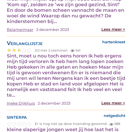
‘Kom op’, zeiden ze ‘we zijn goed gezind, Sint!’
En door de bomen scheen vannacht de maan en
woei de wind Waarop dan nu gewacht? De
kinderstemmen bij…
Lees meer >
Ralameimaar
2 december 2023
Verlanglijstje
hartenkreet
3.0 met 2 stemmen
541
Sint, moet u nou toch eens horen Ik heb ergens
mijn tijd verloren Ik heb hem lang lopen zoeken
Heb gekeken in alle gaten en hoeken Maar mijn
tijd is gewoon verdwenen En er is niemand die
mij uren wil lenen Nergens kan ik een beetje tijd
kopen Heb er stad en land voor afgelopen Het is
namelijk een vaststaand feit Ik heb veel en veel
te…
Lees meer >
Ineke Dijkhuis
2 december 2023
sinterpa
netgedicht
Er is nog niet op deze inzending gestemd.
588
kleine slaperige jongen weet jij hoe laat het is