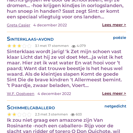
dromen… -hoe krijgen kindjes in oorlogslanden,
hun snoep in handen? Sssst zegt Sint: er komt
een speciaal vliegtuig voor ons landen…
Lees meer >
Greta Casier
4 december 2022
Sinterklaas-avond
poëzie
3.1 met 17 stemmen
4.079
Sinterklaas wordt jarig! 'k Zet mijn schoen vast
klaar Licht dat hij ze vol doet Met...ja wist ik het
maar. Hier zet ik wat water En wat hooi voor ’t
paard; Want dat trouwe beestje Is het heus wel
waard. Als de kleintjes slapen Komt de goede
Sint Die de brave kindren 't Allermeest bemint.
’t Paardje, zwaar beladen, Voert…
Lees meer >
W.F. Oostveen
4 december 2022
Schimmelcaballero
netgedicht
2.3 met 3 stemmen
603
Ik zou niet graag een amazone zijn Van
Rosinante -noch een caballero- Rijp voor de
slacht van ridder of torero O Don Quichote, wil