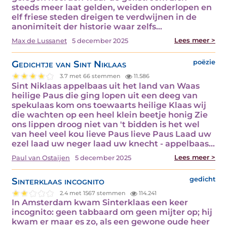
steeds meer laat gelden, weiden onderlopen en
elf friese steden dreigen te verdwijnen in de
anonimiteit der historie waar zelfs…
Lees meer >
Max de Lussanet
5 december 2025
Gedichtje van Sint Niklaas
poëzie
3.7 met 66 stemmen
11.586
Sint Niklaas appelbaas uit het land van Waas
heilige Paus die ging lopen uit een deeg van
spekulaas kom ons toewaarts heilige Klaas wij
die wachten op een heel klein beetje honig Zie
ons lippen droog niet van 't bidden is het wel
van heel veel kou lieve Paus lieve Paus Laad uw
ezel laad uw neger laad uw knecht - appelbaas…
Lees meer >
Paul van Ostaijen
5 december 2025
Sinterklaas incognito
gedicht
2.4 met 1567 stemmen
114.241
In Amsterdam kwam Sinterklaas een keer
incognito: geen tabbaard om geen mijter op; hij
kwam er maar es zo, als een gewone oude heer