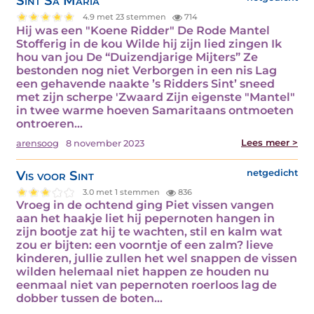
Sint Sa Maria
4.9 met 23 stemmen
714
Hij was een "Koene Ridder" De Rode Mantel
Stofferig in de kou Wilde hij zijn lied zingen Ik
hou van jou De “Duizendjarige Mijters” Ze
bestonden nog niet Verborgen in een nis Lag
een gehavende naakte ’s Ridders Sint’ sneed
met zijn scherpe 'Zwaard Zijn eigenste "Mantel"
in twee warme hoeven Samaritaans ontmoeten
ontroeren…
Lees meer >
arensoog
8 november 2023
Vis voor Sint
netgedicht
3.0 met 1 stemmen
836
Vroeg in de ochtend ging Piet vissen vangen
aan het haakje liet hij pepernoten hangen in
zijn bootje zat hij te wachten, stil en kalm wat
zou er bijten: een voorntje of een zalm? lieve
kinderen, jullie zullen het wel snappen de vissen
wilden helemaal niet happen ze houden nu
eenmaal niet van pepernoten roerloos lag de
dobber tussen de boten…