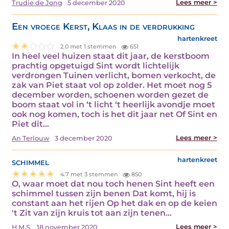
Lees meer >
Trudie de Jong
5 december 2020
Een vroege Kerst, Klaas in de verdrukking
hartenkreet
2.0 met 1 stemmen
651
In heel veel huizen staat dit jaar, de kerstboom
prachtig opgetuigd Sint wordt lichtelijk
verdrongen Tuinen verlicht, bomen verkocht, de
zak van Piet staat vol op zolder. Het moet nog 5
december worden, schoenen worden gezet de
boom staat vol in ‘t licht ‘t heerlijk avondje moet
ook nog komen, toch is het dit jaar net Of Sint en
Piet dit…
Lees meer >
An Terlouw
3 december 2020
schimmel
hartenkreet
4.7 met 3 stemmen
850
O, waar moet dat nou toch henen Sint heeft een
schimmel tussen zijn benen Dat komt, hij is
constant aan het rijen Op het dak en op de keien
't Zit van zijn kruis tot aan zijn tenen…
Lees meer >
H.M.S.
18 november 2020