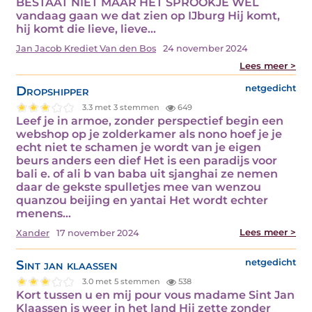
BESTAAT NIET MAAR HET SPROOKJE WEL
vandaag gaan we dat zien op IJburg Hij komt,
hij komt die lieve, lieve…
Jan Jacob Krediet Van den Bos
24 november 2024
Lees meer >
Dropshipper
netgedicht
3.3 met 3 stemmen
649
Leef je in armoe, zonder perspectief begin een
webshop op je zolderkamer als nono hoef je je
echt niet te schamen je wordt van je eigen
beurs anders een dief Het is een paradijs voor
bali e. of ali b van baba uit sjanghai ze nemen
daar de gekste spulletjes mee van wenzou
quanzou beijing en yantai Het wordt echter
menens…
Lees meer >
Xander
17 november 2024
Sint jan klaassen
netgedicht
3.0 met 5 stemmen
538
Kort tussen u en mij pour vous madame Sint Jan
Klaassen is weer in het land Hij zette zonder