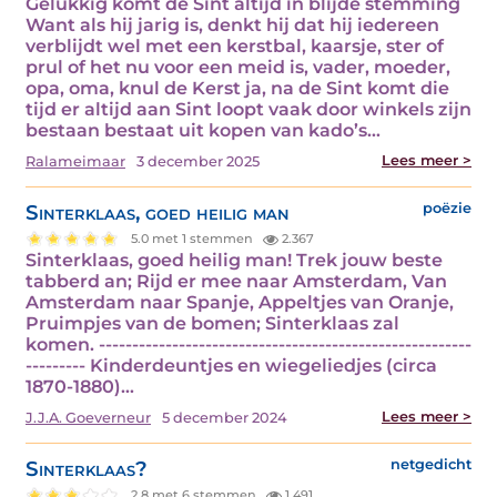
Gelukkig komt de Sint altijd in blijde stemming
Want als hij jarig is, denkt hij dat hij iedereen
verblijdt wel met een kerstbal, kaarsje, ster of
prul of het nu voor een meid is, vader, moeder,
opa, oma, knul de Kerst ja, na de Sint komt die
tijd er altijd aan Sint loopt vaak door winkels zijn
bestaan bestaat uit kopen van kado’s…
Lees meer >
Ralameimaar
3 december 2025
Sinterklaas, goed heilig man
poëzie
5.0 met 1 stemmen
2.367
Sinterklaas, goed heilig man! Trek jouw beste
tabberd an; Rijd er mee naar Amsterdam, Van
Amsterdam naar Spanje, Appeltjes van Oranje,
Pruimpjes van de bomen; Sinterklaas zal
komen. --------------------------------------------------------
--------- Kinderdeuntjes en wiegeliedjes (circa
1870-1880)…
Lees meer >
J.J.A. Goeverneur
5 december 2024
Sinterklaas?
netgedicht
2.8 met 6 stemmen
1.491