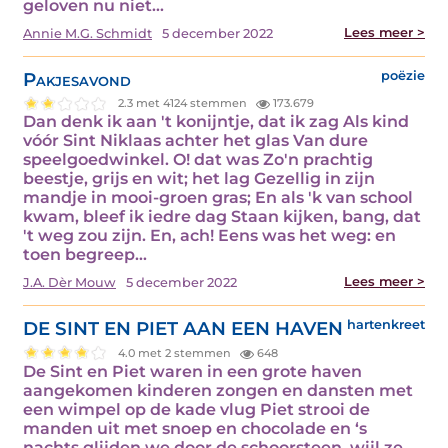
geloven nu niet…
Lees meer >
Annie M.G. Schmidt
5 december 2022
Pakjesavond
poëzie
2.3 met 4124 stemmen
173.679
Dan denk ik aan 't konijntje, dat ik zag Als kind
vóór Sint Niklaas achter het glas Van dure
speelgoedwinkel. O! dat was Zo'n prachtig
beestje, grijs en wit; het lag Gezellig in zijn
mandje in mooi-groen gras; En als 'k van school
kwam, bleef ik iedre dag Staan kijken, bang, dat
't weg zou zijn. En, ach! Eens was het weg: en
toen begreep…
Lees meer >
J.A. Dèr Mouw
5 december 2022
DE SINT EN PIET AAN EEN HAVEN
hartenkreet
4.0 met 2 stemmen
648
De Sint en Piet waren in een grote haven
aangekomen kinderen zongen en dansten met
een wimpel op de kade vlug Piet strooi de
manden uit met snoep en chocolade en ‘s
nachts glijden we door de schoorsteen, wijl ze