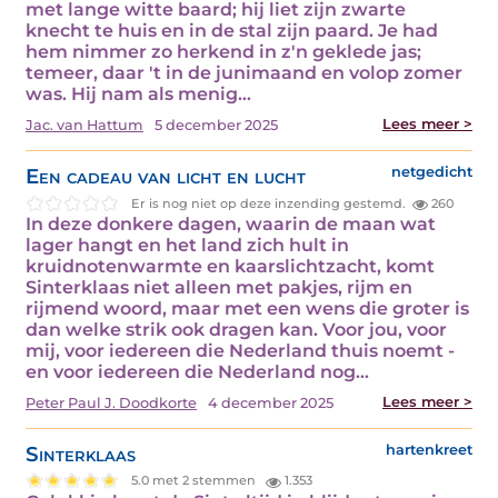
met lange witte baard; hij liet zijn zwarte
knecht te huis en in de stal zijn paard. Je had
hem nimmer zo herkend in z'n geklede jas;
temeer, daar 't in de junimaand en volop zomer
was. Hij nam als menig…
Lees meer >
Jac. van Hattum
5 december 2025
Een cadeau van licht en lucht
netgedicht
Er is nog niet op deze inzending gestemd.
260
In deze donkere dagen, waarin de maan wat
lager hangt en het land zich hult in
kruidnotenwarmte en kaarslichtzacht, komt
Sinterklaas niet alleen met pakjes, rijm en
rijmend woord, maar met een wens die groter is
dan welke strik ook dragen kan. Voor jou, voor
mij, voor iedereen die Nederland thuis noemt -
en voor iedereen die Nederland nog…
Lees meer >
Peter Paul J. Doodkorte
4 december 2025
Sinterklaas
hartenkreet
5.0 met 2 stemmen
1.353