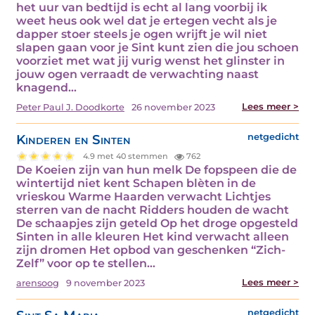
het uur van bedtijd is echt al lang voorbij ik
weet heus ook wel dat je ertegen vecht als je
dapper stoer steels je ogen wrijft je wil niet
slapen gaan voor je Sint kunt zien die jou schoen
voorziet met wat jij vurig wenst het glinster in
jouw ogen verraadt de verwachting naast
knagend…
Lees meer >
Peter Paul J. Doodkorte
26 november 2023
Kinderen en Sinten
netgedicht
4.9 met 40 stemmen
762
De Koeien zijn van hun melk De fopspeen die de
wintertijd niet kent Schapen blèten in de
vrieskou Warme Haarden verwacht Lichtjes
sterren van de nacht Ridders houden de wacht
De schaapjes zijn geteld Op het droge opgesteld
Sinten in alle kleuren Het kind verwacht alleen
zijn dromen Het opbod van geschenken “Zich-
Zelf” voor op te stellen…
Lees meer >
arensoog
9 november 2023
netgedicht