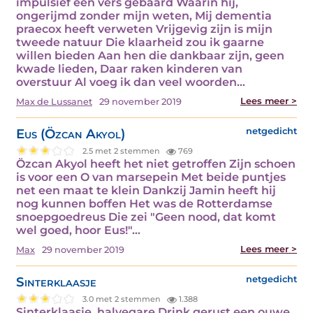
impulsief een vers gebaard Waarin hij,
ongerijmd zonder mijn weten, Mij dementia
praecox heeft verweten Vrijgevig zijn is mijn
tweede natuur Die klaarheid zou ik gaarne
willen bieden Aan hen die dankbaar zijn, geen
kwade lieden, Daar raken kinderen van
overstuur Al voeg ik dan veel woorden…
Lees meer >
Max de Lussanet
29 november 2019
Eus (Özcan Akyol)
netgedicht
2.5 met 2 stemmen
769
Özcan Akyol heeft het niet getroffen Zijn schoen
is voor een O van marsepein Met beide puntjes
net een maat te klein Dankzij Jamin heeft hij
nog kunnen boffen Het was de Rotterdamse
snoepgoedreus Die zei "Geen nood, dat komt
wel goed, hoor Eus!"…
Lees meer >
Max
29 november 2019
Sinterklaasje
netgedicht
3.0 met 2 stemmen
1.388
Sinterklaasje, halvegare Drink gerust een ouwe