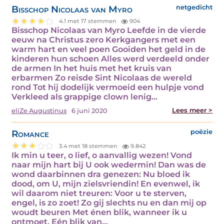
Bisschop Nicolaas van Myro
netgedicht
4.1 met 17 stemmen
904
Bisschop Nicolaas van Myro Leefde in de vierde
eeuw na Christus zero Kerkgangers met een
warm hart en veel poen Gooiden het geld in de
kinderen hun schoen Alles werd verdeeld onder
de armen In het huis met het kruis van
erbarmen Zo reisde Sint Nicolaas de wereld
rond Tot hij dodelijk vermoeid een hulpje vond
Verkleed als grappige clown lenig…
Lees meer >
eliZe Augustinus
6 juni 2020
Romance
poëzie
3.4 met 18 stemmen
9.842
Ik min u teer, o lief, o aanvallig wezen! Vond
naar mijn hart bij U ook wedermin! Dan was de
wond daarbinnen dra genezen: Nu bloed ik
dood, om U, mijn zielsvriendin! En evenwel, ik
wil daarom niet treuren: Voor u te sterven,
engel, is zo zoet! Zo gij slechts nu en dan mij op
woudt beuren Met énen blik, wanneer ik u
ontmoet. Eén blik van…