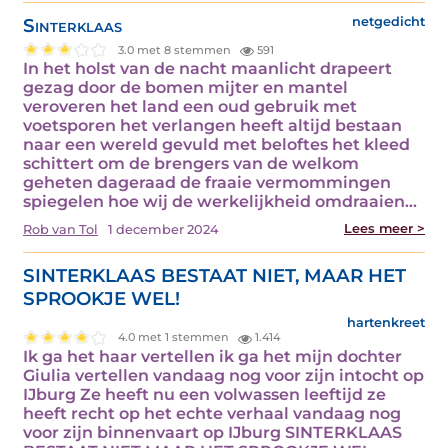
Sinterklaas
netgedicht
3.0 met 8 stemmen
591
In het holst van de nacht maanlicht drapeert
gezag door de bomen mijter en mantel
veroveren het land een oud gebruik met
voetsporen het verlangen heeft altijd bestaan
naar een wereld gevuld met beloftes het kleed
schittert om de brengers van de welkom
geheten dageraad de fraaie vermommingen
spiegelen hoe wij de werkelijkheid omdraaien…
Lees meer >
Rob van Tol
1 december 2024
SINTERKLAAS BESTAAT NIET, MAAR HET
SPROOKJE WEL!
hartenkreet
4.0 met 1 stemmen
1.414
Ik ga het haar vertellen ik ga het mijn dochter
Giulia vertellen vandaag nog voor zijn intocht op
IJburg Ze heeft nu een volwassen leeftijd ze
heeft recht op het echte verhaal vandaag nog
voor zijn binnenvaart op IJburg SINTERKLAAS