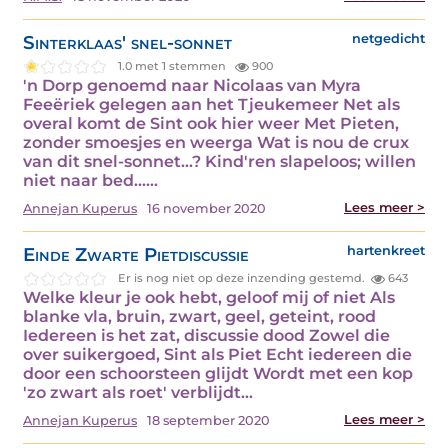
Sinterklaas' snel-sonnet
netgedicht
1.0 met 1 stemmen
900
'n Dorp genoemd naar Nicolaas van Myra
Feeëriek gelegen aan het Tjeukemeer Net als
overal komt de Sint ook hier weer Met Pieten,
zonder smoesjes en weerga Wat is nou de crux
van dit snel-sonnet...? Kind'ren slapeloos; willen
niet naar bed...…
Lees meer >
Annejan Kuperus
16 november 2020
Einde Zwarte Pietdiscussie
hartenkreet
Er is nog niet op deze inzending gestemd.
643
Welke kleur je ook hebt, geloof mij of niet Als
blanke vla, bruin, zwart, geel, geteint, rood
Iedereen is het zat, discussie dood Zowel die
over suikergoed, Sint als Piet Echt iedereen die
door een schoorsteen glijdt Wordt met een kop
'zo zwart als roet' verblijdt…
Lees meer >
Annejan Kuperus
18 september 2020