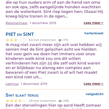
die op hun ouders arm of aan de hand van oma
en ook opa, zelfs aangelijnde honden wachtten
aan de waterkant. Sint riep tegen hen: Olaaa! Hij
kreeg bijna tranen in de ogen…
Lees meer >
Ralameimaar
1 december 2019
PIET en SINT
hartenkreet
3.0 met 2 stemmen
1.173
ik mag niet zwart meer zijn ach wat hebben wij
samen met de Sint gelachen echt we hielden
het voor gein we doen het immers voor onze
kinderen welk kind zou ons dit willen
verhinderen het zijn zij die zelf ooit kind waren
en er blijkbaar nu alsnog een complex aan
bewaren of een Piet zwart is of wit het maakt
een kind niet uit…
Lees meer >
catrinus
1 december 2019
Sint slaat terug
netgedicht
3.8 met 4 stemmen
1.053
Een der stervelingen hier op aard Heeft zomaar