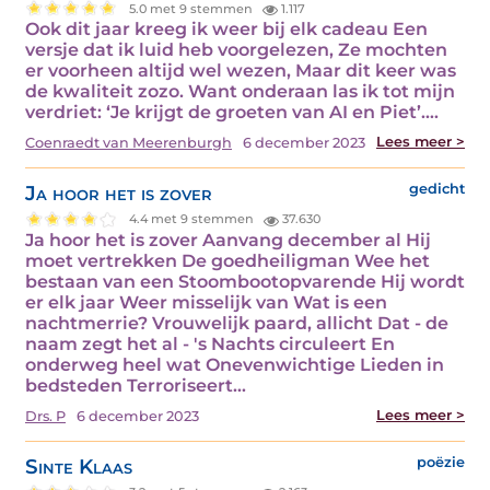
5.0 met 9 stemmen
1.117
Ook dit jaar kreeg ik weer bij elk cadeau Een
versje dat ik luid heb voorgelezen, Ze mochten
er voorheen altijd wel wezen, Maar dit keer was
de kwaliteit zozo. Want onderaan las ik tot mijn
verdriet: ‘Je krijgt de groeten van AI en Piet’.…
Lees meer >
Coenraedt van Meerenburgh
6 december 2023
Ja hoor het is zover
gedicht
4.4 met 9 stemmen
37.630
Ja hoor het is zover Aanvang december al Hij
moet vertrekken De goedheiligman Wee het
bestaan van een Stoombootopvarende Hij wordt
er elk jaar Weer misselijk van Wat is een
nachtmerrie? Vrouwelijk paard, allicht Dat - de
naam zegt het al - 's Nachts circuleert En
onderweg heel wat Onevenwichtige Lieden in
bedsteden Terroriseert…
Lees meer >
Drs. P
6 december 2023
Sinte Klaas
poëzie