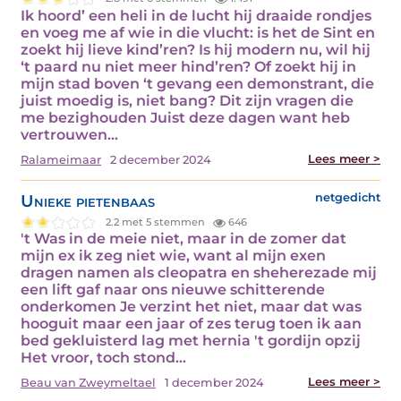
Ik hoord’ een heli in de lucht hij draaide rondjes
en voeg me af wie in die vlucht: is het de Sint en
zoekt hij lieve kind’ren? Is hij modern nu, wil hij
‘t paard nu niet meer hind’ren? Of zoekt hij in
mijn stad boven ‘t gevang een demonstrant, die
juist moedig is, niet bang? Dit zijn vragen die
me bezighouden Juist deze dagen want heb
vertrouwen…
Lees meer >
Ralameimaar
2 december 2024
Unieke pietenbaas
netgedicht
2.2 met 5 stemmen
646
't Was in de meie niet, maar in de zomer dat
mijn ex ik zeg niet wie, want al mijn exen
dragen namen als cleopatra en sheherezade mij
een lift gaf naar ons nieuwe schitterende
onderkomen Je verzint het niet, maar dat was
hooguit maar een jaar of zes terug toen ik aan
bed gekluisterd lag met hernia 't gordijn opzij
Het vroor, toch stond…
Lees meer >
Beau van Zweymeltael
1 december 2024