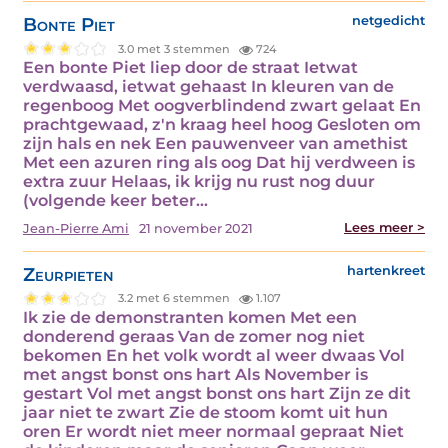
Bonte Piet
netgedicht
3.0 met 3 stemmen
724
Een bonte Piet liep door de straat Ietwat
verdwaasd, ietwat gehaast In kleuren van de
regenboog Met oogverblindend zwart gelaat En
prachtgewaad, z'n kraag heel hoog Gesloten om
zijn hals en nek Een pauwenveer van amethist
Met een azuren ring als oog Dat hij verdween is
extra zuur Helaas, ik krijg nu rust nog duur
(volgende keer beter…
Lees meer >
Jean-Pierre Ami
21 november 2021
Zeurpieten
hartenkreet
3.2 met 6 stemmen
1.107
Ik zie de demonstranten komen Met een
donderend geraas Van de zomer nog niet
bekomen En het volk wordt al weer dwaas Vol
met angst bonst ons hart Als November is
gestart Vol met angst bonst ons hart Zijn ze dit
jaar niet te zwart Zie de stoom komt uit hun
oren Er wordt niet meer normaal gepraat Niet