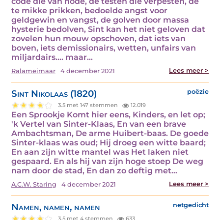
code die van node, de testen die verpesten, de
te mikke prikken, bedoelde angst voor
geldgewin en vangst, de golven door massa
hysterie bedolven, Sint kan het niet geloven dat
zovelen hun mouw opschoven, dat iets van
boven, iets demissionairs, wetten, unfairs van
miljardairs…. maar…
Lees meer >
Ralameimaar
4 december 2021
Sint Nikolaas (1820)
poëzie
3.5 met 147 stemmen
12.019
Een Sprookje Komt hier eens, Kinders, en let op;
'k Vertel van Sinter-Klaas, En van een brave
Ambachtsman, De arme Huibert-baas. De goede
Sinter-klaas was oud; Hij droeg een witte baard;
En aan zijn witte mantel was Het laken niet
gespaard. En als hij van zijn hoge stoep De weg
nam door de stad, En dan zo deftig met…
Lees meer >
A.C.W. Staring
4 december 2021
Namen, namen, namen
netgedicht
3.5 met 4 stemmen
633