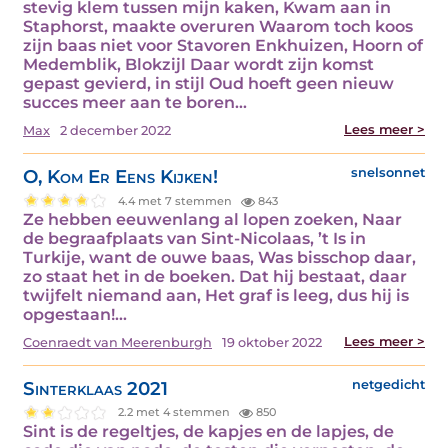
stevig klem tussen mijn kaken, Kwam aan in
Staphorst, maakte overuren Waarom toch koos
zijn baas niet voor Stavoren Enkhuizen, Hoorn of
Medemblik, Blokzijl Daar wordt zijn komst
gepast gevierd, in stijl Oud hoeft geen nieuw
succes meer aan te boren…
Lees meer >
Max
2 december 2022
O, Kom Er Eens Kijken!
snelsonnet
4.4 met 7 stemmen
843
Ze hebben eeuwenlang al lopen zoeken, Naar
de begraafplaats van Sint-Nicolaas, ’t Is in
Turkije, want de ouwe baas, Was bisschop daar,
zo staat het in de boeken. Dat hij bestaat, daar
twijfelt niemand aan, Het graf is leeg, dus hij is
opgestaan!…
Lees meer >
Coenraedt van Meerenburgh
19 oktober 2022
Sinterklaas 2021
netgedicht
2.2 met 4 stemmen
850
Sint is de regeltjes, de kapjes en de lapjes, de