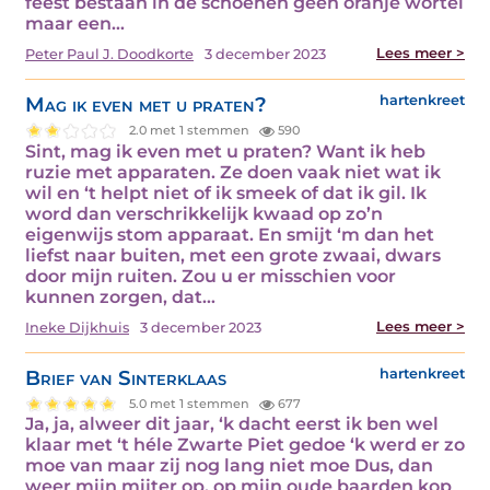
feest bestaan in de schoenen geen oranje wortel
maar een…
Lees meer >
Peter Paul J. Doodkorte
3 december 2023
Mag ik even met u praten?
hartenkreet
2.0 met 1 stemmen
590
Sint, mag ik even met u praten? Want ik heb
ruzie met apparaten. Ze doen vaak niet wat ik
wil en ‘t helpt niet of ik smeek of dat ik gil. Ik
word dan verschrikkelijk kwaad op zo’n
eigenwijs stom apparaat. En smijt ‘m dan het
liefst naar buiten, met een grote zwaai, dwars
door mijn ruiten. Zou u er misschien voor
kunnen zorgen, dat…
Lees meer >
Ineke Dijkhuis
3 december 2023
Brief van Sinterklaas
hartenkreet
5.0 met 1 stemmen
677
Ja, ja, alweer dit jaar, ‘k dacht eerst ik ben wel
klaar met ‘t héle Zwarte Piet gedoe ‘k werd er zo
moe van maar zij nog lang niet moe Dus, dan
weer mijn mijter op, op mijn oude baarden kop