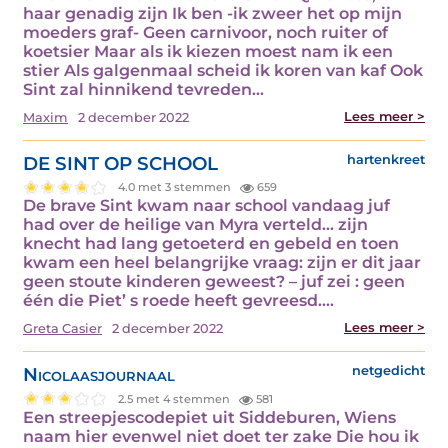
haar genadig zijn Ik ben -ik zweer het op mijn
moeders graf- Geen carnivoor, noch ruiter of
koetsier Maar als ik kiezen moest nam ik een
stier Als galgenmaal scheid ik koren van kaf Ook
Sint zal hinnikend tevreden…
Lees meer >
Maxim
2 december 2022
DE SINT OP SCHOOL
hartenkreet
4.0 met 3 stemmen
659
De brave Sint kwam naar school vandaag juf
had over de heilige van Myra verteld… zijn
knecht had lang getoeterd en gebeld en toen
kwam een heel belangrijke vraag: zijn er dit jaar
geen stoute kinderen geweest? – juf zei : geen
één die Piet’ s roede heeft gevreesd.…
Lees meer >
Greta Casier
2 december 2022
Nicolaasjournaal
netgedicht
2.5 met 4 stemmen
581
Een streepjescodepiet uit Siddeburen, Wiens
naam hier evenwel niet doet ter zake Die hou ik