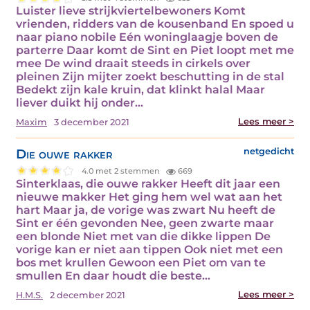
Luister lieve strijkviertelbewoners Komt
vrienden, ridders van de kousenband En spoed u
naar piano nobile Eén woninglaagje boven de
parterre Daar komt de Sint en Piet loopt met me
mee De wind draait steeds in cirkels over
pleinen Zijn mijter zoekt beschutting in de stal
Bedekt zijn kale kruin, dat klinkt halal Maar
liever duikt hij onder…
Lees meer >
Maxim
3 december 2021
Die ouwe rakker
netgedicht
4.0 met 2 stemmen
669
Sinterklaas, die ouwe rakker Heeft dit jaar een
nieuwe makker Het ging hem wel wat aan het
hart Maar ja, de vorige was zwart Nu heeft de
Sint er één gevonden Nee, geen zwarte maar
een blonde Niet met van die dikke lippen De
vorige kan er niet aan tippen Ook niet met een
bos met krullen Gewoon een Piet om van te
smullen En daar houdt die beste…
Lees meer >
H.M.S.
2 december 2021