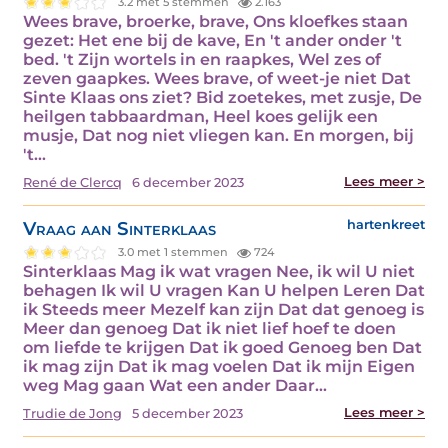
3.2 met 5 stemmen
2.163
Wees brave, broerke, brave, Ons kloefkes staan
gezet: Het ene bij de kave, En 't ander onder 't
bed. 't Zijn wortels in en raapkes, Wel zes of
zeven gaapkes. Wees brave, of weet-je niet Dat
Sinte Klaas ons ziet? Bid zoetekes, met zusje, De
heilgen tabbaardman, Heel koes gelijk een
musje, Dat nog niet vliegen kan. En morgen, bij
't…
Lees meer >
René de Clercq
6 december 2023
Vraag aan Sinterklaas
hartenkreet
3.0 met 1 stemmen
724
Sinterklaas Mag ik wat vragen Nee, ik wil U niet
behagen Ik wil U vragen Kan U helpen Leren Dat
ik Steeds meer Mezelf kan zijn Dat dat genoeg is
Meer dan genoeg Dat ik niet lief hoef te doen
om liefde te krijgen Dat ik goed Genoeg ben Dat
ik mag zijn Dat ik mag voelen Dat ik mijn Eigen
weg Mag gaan Wat een ander Daar…
Lees meer >
Trudie de Jong
5 december 2023