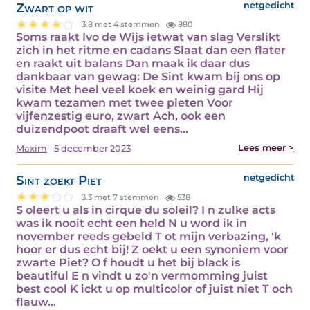
Zwart op wit
netgedicht
3.8 met 4 stemmen
880
Soms raakt Ivo de Wijs ietwat van slag Verslikt
zich in het ritme en cadans Slaat dan een flater
en raakt uit balans Dan maak ik daar dus
dankbaar van gewag: De Sint kwam bij ons op
visite Met heel veel koek en weinig gard Hij
kwam tezamen met twee pieten Voor
vijfenzestig euro, zwart Ach, ook een
duizendpoot draaft wel eens…
Lees meer >
Maxim
5 december 2023
Sint zoekt Piet
netgedicht
3.3 met 7 stemmen
538
S oleert u als in cirque du soleil? I n zulke acts
was ik nooit echt een held N u word ik in
november reeds gebeld T ot mijn verbazing, 'k
hoor er dus echt bij! Z oekt u een synoniem voor
zwarte Piet? O f houdt u het bij black is
beautiful E n vindt u zo'n vermomming juist
best cool K ickt u op multicolor of juist niet T och
flauw…