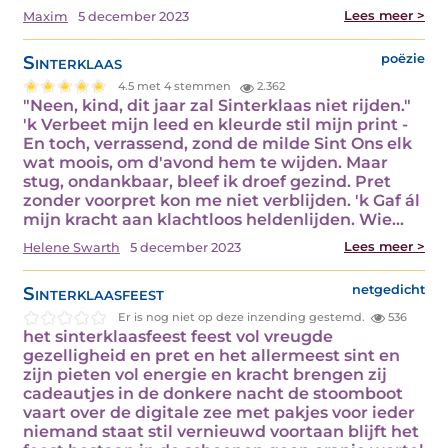
Lees meer >
Maxim
5 december 2023
Sinterklaas
poëzie
4.5 met 4 stemmen
2.362
"Neen, kind, dit jaar zal Sinterklaas niet rijden."
'k Verbeet mijn leed en kleurde stil mijn print -
En toch, verrassend, zond de milde Sint Ons elk
wat moois, om d'avond hem te wijden. Maar
stug, ondankbaar, bleef ik droef gezind. Pret
zonder voorpret kon me niet verblijden. 'k Gaf ál
mijn kracht aan klachtloos heldenlijden. Wie…
Lees meer >
Helene Swarth
5 december 2023
Sinterklaasfeest
netgedicht
Er is nog niet op deze inzending gestemd.
536
het sinterklaasfeest feest vol vreugde
gezelligheid en pret en het allermeest sint en
zijn pieten vol energie en kracht brengen zij
cadeautjes in de donkere nacht de stoomboot
vaart over de digitale zee met pakjes voor ieder
niemand staat stil vernieuwd voortaan blijft het