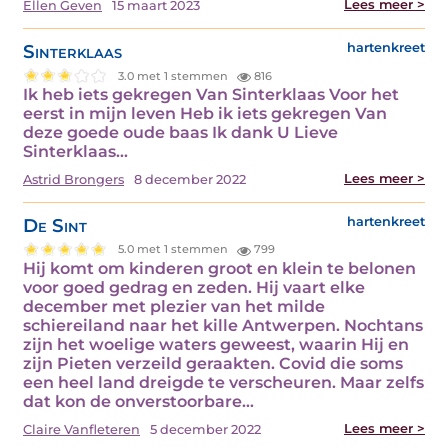
Lees meer >
Ellen Geven
15 maart 2023
Sinterklaas
hartenkreet
3.0 met 1 stemmen
816
Ik heb iets gekregen Van Sinterklaas Voor het
eerst in mijn leven Heb ik iets gekregen Van
deze goede oude baas Ik dank U Lieve
Sinterklaas…
Lees meer >
Astrid Brongers
8 december 2022
De Sint
hartenkreet
5.0 met 1 stemmen
799
Hij komt om kinderen groot en klein te belonen
voor goed gedrag en zeden. Hij vaart elke
december met plezier van het milde
schiereiland naar het kille Antwerpen. Nochtans
zijn het woelige waters geweest, waarin Hij en
zijn Pieten verzeild geraakten. Covid die soms
een heel land dreigde te verscheuren. Maar zelfs
dat kon de onverstoorbare…
Lees meer >
Claire Vanfleteren
5 december 2022