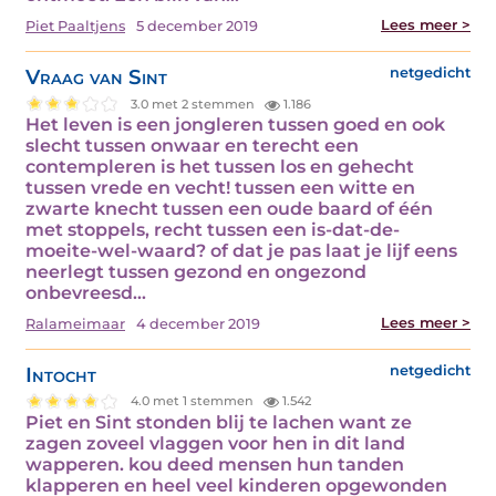
Lees meer >
Piet Paaltjens
5 december 2019
Vraag van Sint
netgedicht
3.0 met 2 stemmen
1.186
Het leven is een jongleren tussen goed en ook
slecht tussen onwaar en terecht een
contempleren is het tussen los en gehecht
tussen vrede en vecht! tussen een witte en
zwarte knecht tussen een oude baard of één
met stoppels, recht tussen een is-dat-de-
moeite-wel-waard? of dat je pas laat je lijf eens
neerlegt tussen gezond en ongezond
onbevreesd…
Lees meer >
Ralameimaar
4 december 2019
Intocht
netgedicht
4.0 met 1 stemmen
1.542
Piet en Sint stonden blij te lachen want ze
zagen zoveel vlaggen voor hen in dit land
wapperen. kou deed mensen hun tanden
klapperen en heel veel kinderen opgewonden