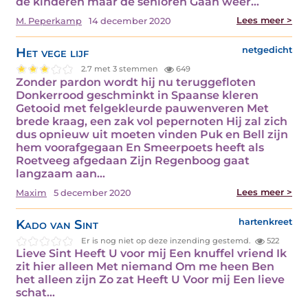
de kinderen maar de senioren Gaan weer…
Lees meer >
M. Peperkamp
14 december 2020
Het vege lijf
netgedicht
2.7 met 3 stemmen
649
Zonder pardon wordt hij nu teruggefloten
Donkerrood geschminkt in Spaanse kleren
Getooid met felgekleurde pauwenveren Met
brede kraag, een zak vol pepernoten Hij zal zich
dus opnieuw uit moeten vinden Puk en Bell zijn
hem voorafgegaan En Smeerpoets heeft als
Roetveeg afgedaan Zijn Regenboog gaat
langzaam aan…
Lees meer >
Maxim
5 december 2020
Kado van Sint
hartenkreet
Er is nog niet op deze inzending gestemd.
522
Lieve Sint Heeft U voor mij Een knuffel vriend Ik
zit hier alleen Met niemand Om me heen Ben
het alleen zijn Zo zat Heeft U Voor mij Een lieve
schat…