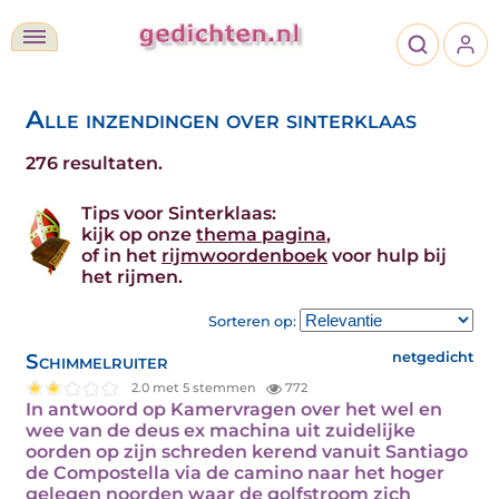
Alle inzendingen over sinterklaas
276 resultaten.
Tips voor Sinterklaas:
kijk op onze
thema pagina
,
of in het
rijmwoordenboek
voor hulp bij
het rijmen.
Sorteren op:
Schimmelruiter
netgedicht
2.0 met 5 stemmen
772
In antwoord op Kamervragen over het wel en
wee van de deus ex machina uit zuidelijke
oorden op zijn schreden kerend vanuit Santiago
de Compostella via de camino naar het hoger
gelegen noorden waar de golfstroom zich