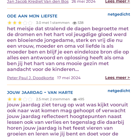
Lees meer >
Jan Jacob Krediet Van den Bos
26 mei 2024
ode aan mijn liefste
netgedicht
3.0 met 1 stemmen
538
het meisje dat stralend de dagen begroette met
de dromen en het hart vol jeugdige gloed werd
een bloeiende jongedame, sterk en vrij die nu
een vrouw, moeder en oma vol liefde is als
moeder ben en blijf je een eindeloze bron die op
alles een antwoord en oplossing heeft als oma
ben jij het hart van ons mooie gezin met
aandacht voor de kinderen…
Lees meer >
Peter Paul J. Doodkorte
17 mei 2024
jouw jaardag - van harte
netgedicht
2.5 met 2 stemmen
495
jouw jaardag ziet terug op wat was kijkt vooruit
ook naar wat komen mag gehoopt of verwacht
jouw jaardag reflecteert hoogtepunten naast
lessen ook van verlies en tegenslag die daarbij
horen jouw jaardag is het feest vieren van
groeien en leren wie jij bent en doet voor de