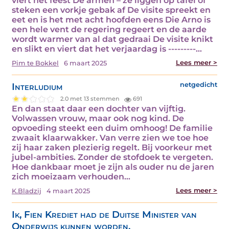
viert het feest De armen – ze liggen op tafel of
steken een vorkje gebak af De visite spreekt en
eet en is het met acht hoofden eens Die Arno is
een hele vent de regering regeert en de aarde
wordt warmer van al dat gedraai De visite knikt
en slikt en viert dat het verjaardag is ---------…
Lees meer >
Pim te Bokkel
6 maart 2025
Interludium
netgedicht
2.0 met 13 stemmen
691
En dan staat daar een dochter van vijftig.
Volwassen vrouw, maar ook nog kind. De
opvoeding steekt een duim omhoog! De familie
zwaait klaarwakker. Van verre zien we toe hoe
zij haar zaken plezierig regelt. Bij voorkeur met
jubel-ambities. Zonder de stofdoek te vergeten.
Hoe dankbaar moet je zijn als ouder nu de jaren
zich moeizaam verhouden…
Lees meer >
K.Bladzij
4 maart 2025
Ik, Fien Krediet had de Duitse Minister van
Onderwijs kunnen worden.