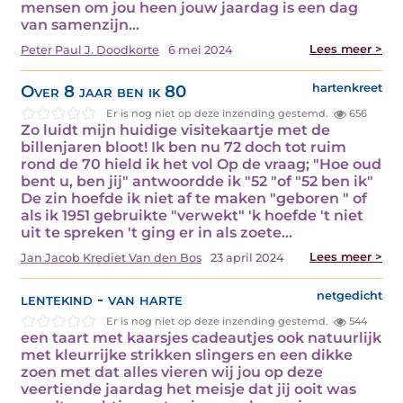
mensen om jou heen jouw jaardag is een dag
van samenzijn…
Lees meer >
Peter Paul J. Doodkorte
6 mei 2024
Over 8 jaar ben ik 80
hartenkreet
Er is nog niet op deze inzending gestemd.
656
Zo luidt mijn huidige visitekaartje met de
billenjaren bloot! Ik ben nu 72 doch tot ruim
rond de 70 hield ik het vol Op de vraag; "Hoe oud
bent u, ben jij" antwoordde ik "52 "of "52 ben ik"
De zin hoefde ik niet af te maken "geboren " of
als ik 1951 gebruikte "verwekt" 'k hoefde 't niet
uit te spreken 't ging er in als zoete…
Lees meer >
Jan Jacob Krediet Van den Bos
23 april 2024
lentekind - van harte
netgedicht
Er is nog niet op deze inzending gestemd.
544
een taart met kaarsjes cadeautjes ook natuurlijk
met kleurrijke strikken slingers en een dikke
zoen met dat alles vieren wij jou op deze
veertiende jaardag het meisje dat jij ooit was