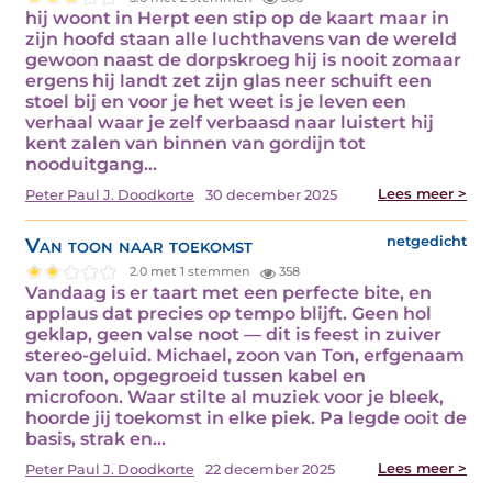
hij woont in Herpt een stip op de kaart maar in
zijn hoofd staan alle luchthavens van de wereld
gewoon naast de dorpskroeg hij is nooit zomaar
ergens hij landt zet zijn glas neer schuift een
stoel bij en voor je het weet is je leven een
verhaal waar je zelf verbaasd naar luistert hij
kent zalen van binnen van gordijn tot
nooduitgang…
Lees meer >
Peter Paul J. Doodkorte
30 december 2025
Van toon naar toekomst
netgedicht
2.0 met 1 stemmen
358
Vandaag is er taart met een perfecte bite, en
applaus dat precies op tempo blijft. Geen hol
geklap, geen valse noot — dit is feest in zuiver
stereo-geluid. Michael, zoon van Ton, erfgenaam
van toon, opgegroeid tussen kabel en
microfoon. Waar stilte al muziek voor je bleek,
hoorde jij toekomst in elke piek. Pa legde ooit de
basis, strak en…
Lees meer >
Peter Paul J. Doodkorte
22 december 2025