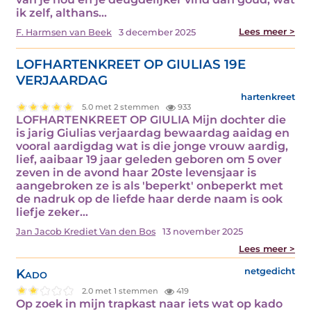
ik zelf, althans…
Lees meer >
F. Harmsen van Beek
3 december 2025
LOFHARTENKREET OP GIULIAS 19E
VERJAARDAG
hartenkreet
5.0 met 2 stemmen
933
LOFHARTENKREET OP GIULIA Mijn dochter die
is jarig Giulias verjaardag bewaardag aaidag en
vooral aardigdag wat is die jonge vrouw aardig,
lief, aaibaar 19 jaar geleden geboren om 5 over
zeven in de avond haar 20ste levensjaar is
aangebroken ze is als 'beperkt' onbeperkt met
de nadruk op de liefde haar derde naam is ook
liefje zeker…
Jan Jacob Krediet Van den Bos
13 november 2025
Lees meer >
Kado
netgedicht
2.0 met 1 stemmen
419
Op zoek in mijn trapkast naar iets wat op kado