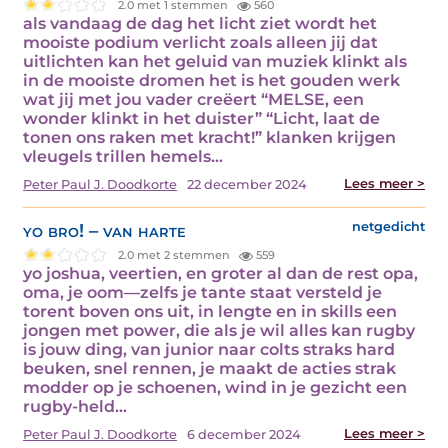
2.0 met 1 stemmen
560
als vandaag de dag het licht ziet wordt het
mooiste podium verlicht zoals alleen jij dat
uitlichten kan het geluid van muziek klinkt als
in de mooiste dromen het is het gouden werk
wat jij met jou vader creëert “MELSE, een
wonder klinkt in het duister” “Licht, laat de
tonen ons raken met kracht!” klanken krijgen
vleugels trillen hemels…
Lees meer >
Peter Paul J. Doodkorte
22 december 2024
yo bro! – van harte
netgedicht
2.0 met 2 stemmen
559
yo joshua, veertien, en groter al dan de rest opa,
oma, je oom—zelfs je tante staat versteld je
torent boven ons uit, in lengte en in skills een
jongen met power, die als je wil alles kan rugby
is jouw ding, van junior naar colts straks hard
beuken, snel rennen, je maakt de acties strak
modder op je schoenen, wind in je gezicht een
rugby-held…
Lees meer >
Peter Paul J. Doodkorte
6 december 2024