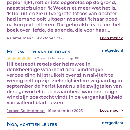
papier lijkt, rolt er iets opgerolds op de grond,
naast stofzuiger. ‘k Weet niet meer wat het is…
‘k Rol uit en zie uitvergrote fotoos van dochter,
had iemand ooit uitgeprint zodat ‘k haar goed
na kon portretteren. Die gebruikte ik nu om het
boek over liefde, de agenda, die voor haar…
Lees meer >
Ralameimaar
31 oktober 2025
Het zwijgen van de bomen
netgedicht
5.0 met 3 stemmen
391
Hij betreedt regels der heimwee in
denkbeeldige waarheid door kinderlijke
verbeelding hij struikelt over zijn naïviteit te
weinig eelt op zijn zielenlijf iedere verjaardag in
september de herfst kent nu alle zwijgtalen van
diep gewortelde eenzaamheid wanneer ruige
wind zijn zoektocht vindt in de vergankelijkheid
van vallend blad tussen…
Lees meer >
Jeroen Splinterman
16 september 2025
Noa, achttien lentes
netgedicht