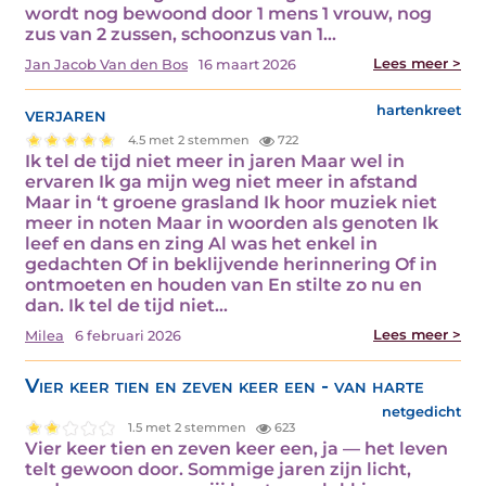
wordt nog bewoond door 1 mens 1 vrouw, nog
zus van 2 zussen, schoonzus van 1…
Lees meer >
Jan Jacob Van den Bos
16 maart 2026
verjaren
hartenkreet
4.5 met 2 stemmen
722
Ik tel de tijd niet meer in jaren Maar wel in
ervaren Ik ga mijn weg niet meer in afstand
Maar in ‘t groene grasland Ik hoor muziek niet
meer in noten Maar in woorden als genoten Ik
leef en dans en zing Al was het enkel in
gedachten Of in beklijvende herinnering Of in
ontmoeten en houden van En stilte zo nu en
dan. Ik tel de tijd niet…
Lees meer >
Milea
6 februari 2026
Vier keer tien en zeven keer een - van harte
netgedicht
1.5 met 2 stemmen
623
Vier keer tien en zeven keer een, ja — het leven
telt gewoon door. Sommige jaren zijn licht,