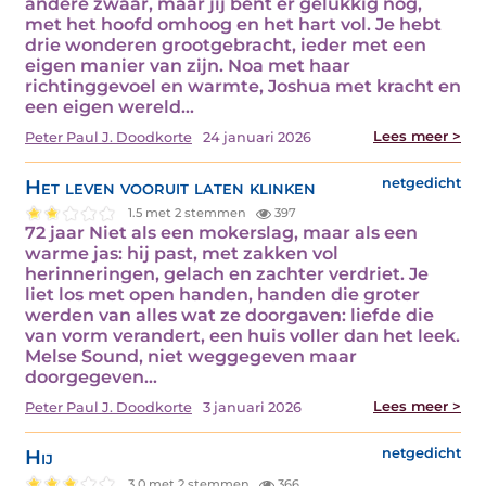
andere zwaar, maar jij bent er gelukkig nog,
met het hoofd omhoog en het hart vol. Je hebt
drie wonderen grootgebracht, ieder met een
eigen manier van zijn. Noa met haar
richtinggevoel en warmte, Joshua met kracht en
een eigen wereld…
Lees meer >
Peter Paul J. Doodkorte
24 januari 2026
Het leven vooruit laten klinken
netgedicht
1.5 met 2 stemmen
397
72 jaar Niet als een mokerslag, maar als een
warme jas: hij past, met zakken vol
herinneringen, gelach en zachter verdriet. Je
liet los met open handen, handen die groter
werden van alles wat ze doorgaven: liefde die
van vorm verandert, een huis voller dan het leek.
Melse Sound, niet weggegeven maar
doorgegeven…
Lees meer >
Peter Paul J. Doodkorte
3 januari 2026
Hij
netgedicht
3.0 met 2 stemmen
366