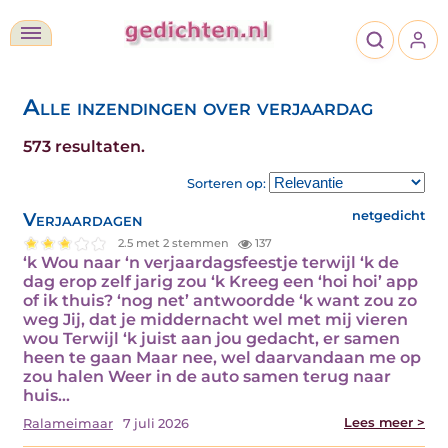
Alle inzendingen over verjaardag
573 resultaten.
Sorteren op:
Verjaardagen
netgedicht
2.5 met 2 stemmen
137
‘k Wou naar ‘n verjaardagsfeestje terwijl ‘k de
dag erop zelf jarig zou ‘k Kreeg een ‘hoi hoi’ app
of ik thuis? ‘nog net’ antwoordde ‘k want zou zo
weg Jij, dat je middernacht wel met mij vieren
wou Terwijl ‘k juist aan jou gedacht, er samen
heen te gaan Maar nee, wel daarvandaan me op
zou halen Weer in de auto samen terug naar
huis…
Lees meer >
Ralameimaar
7 juli 2026