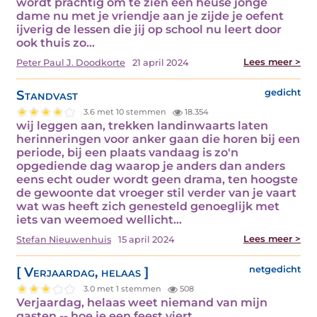
wordt prachtig om te zien een heuse jonge
dame nu met je vriendje aan je zijde je oefent
ijverig de lessen die jij op school nu leert door
ook thuis zo…
Lees meer >
Peter Paul J. Doodkorte
21 april 2024
Standvast
gedicht
3.6 met 10 stemmen
18.354
wij leggen aan, trekken landinwaarts laten
herinneringen voor anker gaan die horen bij een
periode, bij een plaats vandaag is zo'n
opgediende dag waarop je anders dan anders
eens echt ouder wordt geen drama, ten hoogste
de gewoonte dat vroeger stil verder van je vaart
wat was heeft zich genesteld genoeglijk met
iets van weemoed wellicht…
Lees meer >
Stefan Nieuwenhuis
15 april 2024
[ Verjaardag, helaas ]
netgedicht
3.0 met 1 stemmen
508
Verjaardag, helaas weet niemand van mijn
gasten -- hoe je een feest viert.…