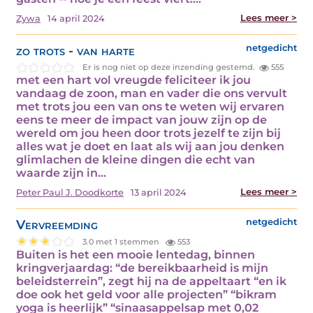
Lees meer >
Zywa
14 april 2024
zo trots - van harte
netgedicht
Er is nog niet op deze inzending gestemd.
555
met een hart vol vreugde feliciteer ik jou
vandaag de zoon, man en vader die ons vervult
met trots jou een van ons te weten wij ervaren
eens te meer de impact van jouw zijn op de
wereld om jou heen door trots jezelf te zijn bij
alles wat je doet en laat als wij aan jou denken
glimlachen de kleine dingen die echt van
waarde zijn in…
Lees meer >
Peter Paul J. Doodkorte
13 april 2024
Vervreemding
netgedicht
3.0 met 1 stemmen
553
Buiten is het een mooie lentedag, binnen
kringverjaardag: “de bereikbaarheid is mijn
beleidsterrein”, zegt hij na de appeltaart “en ik
doe ook het geld voor alle projecten” “bikram
yoga is heerlijk” “sinaasappelsap met 0,02