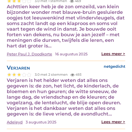
3.0 met 1 stemmen
469
Achttien keer heb je de zon omzeild, van klein
bijzonder wonder met blauwe-bruin gesluierde
oogjes tot leeuwenkind met vlindervleugels, dat
soms zacht landt op een klaproos en soms vol
vaart tegen de wind in danst. Je bouwde ooit
forten van dekens, nu bouw je aan jezelf – met
meningen die durven, twijfels die leren, een
hart dat groter is…
Lees meer >
Peter Paul J. Doodkorte
16 augustus 2025
Verjaren
netgedicht
3.0 met 2 stemmen
493
Verjaren is het helder weten dat alles ons
gegeven is: de zon, het licht, de kinderlach, de
bloemen en hun geuren; de witte sneeuw, de
lange dag, de vriendschap en de kleuren; de
vogelzang, de lentelucht, de blije open deuren.
Verjaren is het dankbaar weten dat alles ons
gegeven is: de lieve vriend, de avondlucht…
Lees meer >
Adeleyd
3 augustus 2025