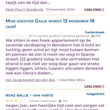
tapijt van de tijd dat…
Lees meer >
Peter Paul J. Doodkorte
13 november 2024
Mijn dochter Giulia wordt 13 november 18
jaar!
hartenkreet
Er is nog niet op deze inzending gestemd.
878
We zitten in een hoek-appartement op de
zevende verdieping in Benidorm het is licht en
luchtig, geen wind en ligt mooi tussen bomen
en palmen de zon is nooit ver weg in Spanje
straalt (22 graden) volop in alle vertrekken Het
strand is ook niet ver weg daar gaan we straks
liggen liggen, zitten, luieren: uitrusten denkend
ook aan Dana's doden…
Jan Jacob Krediet Van den Bos
1 november 2024
Lees meer >
boaz ballie - van harte
netgedicht
3.0 met 1 stemmen
746
negen jaar, een heerlijke tijd voor een jongen vol