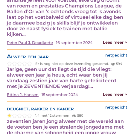
ambitie je leeft voor voetbal, elke dag droomt
van roem en prestaties Champions League, de
Ballon d’Or van ‘s ochtends vroeg tot ’s avonds
laat op het voetbalveld of virtueel elke dag ben
je daarmee bezig je skills blijf je ontwikkelen
door ze naast fysiek te trainen met ballie
kijken…
Lees meer >
Peter Paul J. Doodkorte
16 september 2024
Alweer een jaar
netgedicht
Er is nog niet op deze inzending gestemd.
594
Jarige, geen uur dat liegt de tijd die vliegt:
alweer een jaar ja heus, echt waar ben jij
vandaag zestien jaar van harte gefeliciteerd
met je ZEVENTIENDE verjaardag!…
Lees meer >
Ettina J. Hansen
15 september 2024
deugniet, rakker en kanjer
netgedicht
1.4 met 12 stemmen
580
zeventien jaren jong alweer met de wereld aan
de voeten ben je een stralende jongedame met
de charme van schoonheid een jonge vrouw