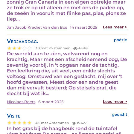
zonnig Gran Canaria in een eigen optrekje maar
ze trok er op uit alleen en met ons de paden op,
de zeeën in vooruit met flinke pas, plas, plons ze
liep…
Lees meer >
Jan Jacob Krediet Van den Bos
14 maart 2025
Verjaardag.
poëzie
3.3 met 26 stemmen
4.849
De wereld aan te zien, welvarend nog en
krachtig, Maar met een afscheidnemend oog, De
zeventig voorbij, in 't opgaan naar de tachtig,
Een leefkring die, uit veel, een enkle slechts
voltoog; Omstuwd van een geslacht, mij over 't
hoofd gewassen, Meest door een andre geest
dan mij vervult bestierd; Op stelsels prat, die
slecht bij wat ik…
Lees meer >
Nicolaas Beets
6 maart 2025
Visite
gedicht
4.5 met 4 stemmen
15.427
In het gras bij de haagbeuk rond de tuintafel