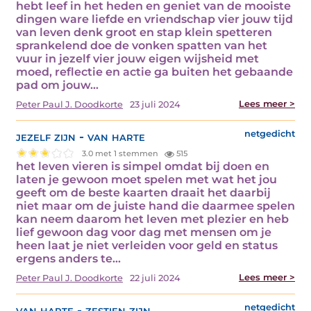
hebt leef in het heden en geniet van de mooiste
dingen ware liefde en vriendschap vier jouw tijd
van leven denk groot en stap klein spetteren
sprankelend doe de vonken spatten van het
vuur in jezelf vier jouw eigen wijsheid met
moed, reflectie en actie ga buiten het gebaande
pad om jouw…
Lees meer >
Peter Paul J. Doodkorte
23 juli 2024
jezelf zijn - van harte
netgedicht
3.0 met 1 stemmen
515
het leven vieren is simpel omdat bij doen en
laten je gewoon moet spelen met wat het jou
geeft om de beste kaarten draait het daarbij
niet maar om de juiste hand die daarmee spelen
kan neem daarom het leven met plezier en heb
lief gewoon dag voor dag met mensen om je
heen laat je niet verleiden voor geld en status
ergens anders te…
Lees meer >
Peter Paul J. Doodkorte
22 juli 2024
van harte - zestien zijn
netgedicht