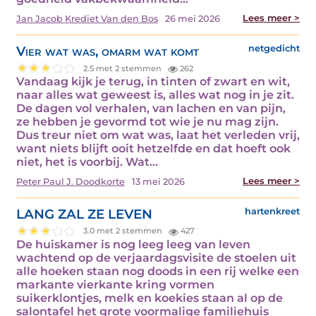
Lees meer >
Jan Jacob Krediet Van den Bos
26 mei 2026
Vier wat was, omarm wat komt
netgedicht
2.5 met 2 stemmen
262
Vandaag kijk je terug, in tinten of zwart en wit,
naar alles wat geweest is, alles wat nog in je zit.
De dagen vol verhalen, van lachen en van pijn,
ze hebben je gevormd tot wie je nu mag zijn.
Dus treur niet om wat was, laat het verleden vrij,
want niets blijft ooit hetzelfde en dat hoeft ook
niet, het is voorbij. Wat…
Lees meer >
Peter Paul J. Doodkorte
13 mei 2026
LANG ZAL ZE LEVEN
hartenkreet
3.0 met 2 stemmen
427
De huiskamer is nog leeg leeg van leven
wachtend op de verjaardagsvisite de stoelen uit
alle hoeken staan nog doods in een rij welke een
markante vierkante kring vormen
suikerklontjes, melk en koekies staan al op de
salontafel het grote voormalige familiehuis