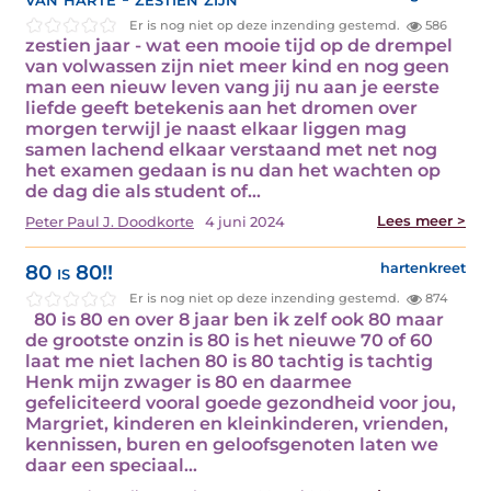
Er is nog niet op deze inzending gestemd.
586
zestien jaar - wat een mooie tijd op de drempel
van volwassen zijn niet meer kind en nog geen
man een nieuw leven vang jij nu aan je eerste
liefde geeft betekenis aan het dromen over
morgen terwijl je naast elkaar liggen mag
samen lachend elkaar verstaand met net nog
het examen gedaan is nu dan het wachten op
de dag die als student of…
Lees meer >
Peter Paul J. Doodkorte
4 juni 2024
80 is 80!!
hartenkreet
Er is nog niet op deze inzending gestemd.
874
80 is 80 en over 8 jaar ben ik zelf ook 80 maar
de grootste onzin is 80 is het nieuwe 70 of 60
laat me niet lachen 80 is 80 tachtig is tachtig
Henk mijn zwager is 80 en daarmee
gefeliciteerd vooral goede gezondheid voor jou,
Margriet, kinderen en kleinkinderen, vrienden,
kennissen, buren en geloofsgenoten laten we
daar een speciaal…