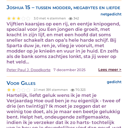
Joshua 15 – tussen modder, megabytes en liefde
netgedicht
3.0 met 4 stemmen
342
Vijftien kaarsjes op een rij, en eentje knipogend,
speciaal voor jou Een jongen die groeit, met
kracht in zijn lijf, en met een hoofd dat soms
sneller schakelt dan opa’s hele harde schijf. Bij
Sparta duw je, ren je, vlieg je vooruit, met
modder op je knieën en vuur in je huid. En zelfs
als de bank soms zachtjes lonkt, sta jij weer op
het veld…
Lees meer >
Peter Paul J. Doodkorte
7 december 2025
Voor Gilles
gedicht
2.1 met 391 stemmen
70.323
Hartelijk, liefst geluk wens ik je met je
Verjaardag Hoe oud ben je nu eigenlijk - twee of
drie (en twintig)? Ik moet je zeggen dat er
weinig toe doet, als je maar een beetje gelukkig
bent. Helpt het, ondeugende zelfgemaakte,
indien ik je verzeker dat ik zo harts- tochtelijk
van je hou en je deugdelijker vind dan goud, wat