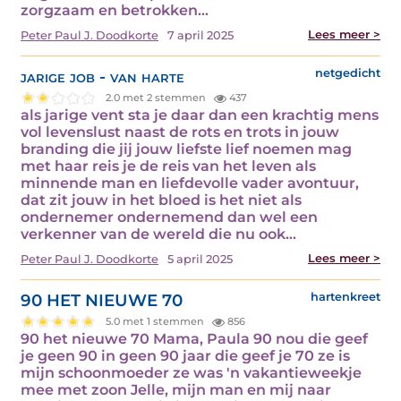
zorgzaam en betrokken…
Lees meer >
Peter Paul J. Doodkorte
7 april 2025
jarige job - van harte
netgedicht
2.0 met 2 stemmen
437
als jarige vent sta je daar dan een krachtig mens
vol levenslust naast de rots en trots in jouw
branding die jij jouw liefste lief noemen mag
met haar reis je de reis van het leven als
minnende man en liefdevolle vader avontuur,
dat zit jouw in het bloed is het niet als
ondernemer ondernemend dan wel een
verkenner van de wereld die nu ook…
Lees meer >
Peter Paul J. Doodkorte
5 april 2025
90 HET NIEUWE 70
hartenkreet
5.0 met 1 stemmen
856
90 het nieuwe 70 Mama, Paula 90 nou die geef
je geen 90 in geen 90 jaar die geef je 70 ze is
mijn schoonmoeder ze was 'n vakantieweekje
mee met zoon Jelle, mijn man en mij naar