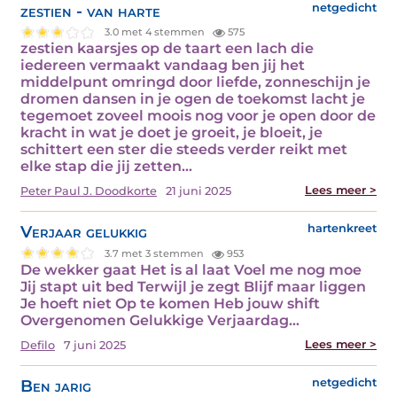
zestien - van harte
netgedicht
3.0 met 4 stemmen
575
zestien kaarsjes op de taart een lach die
iedereen vermaakt vandaag ben jij het
middelpunt omringd door liefde, zonneschijn je
dromen dansen in je ogen de toekomst lacht je
tegemoet zoveel moois nog voor je open door de
kracht in wat je doet je groeit, je bloeit, je
schittert een ster die steeds verder reikt met
elke stap die jij zetten…
Lees meer >
Peter Paul J. Doodkorte
21 juni 2025
Verjaar gelukkig
hartenkreet
3.7 met 3 stemmen
953
De wekker gaat Het is al laat Voel me nog moe
Jij stapt uit bed Terwijl je zegt Blijf maar liggen
Je hoeft niet Op te komen Heb jouw shift
Overgenomen Gelukkige Verjaardag…
Lees meer >
Defilo
7 juni 2025
Ben jarig
netgedicht