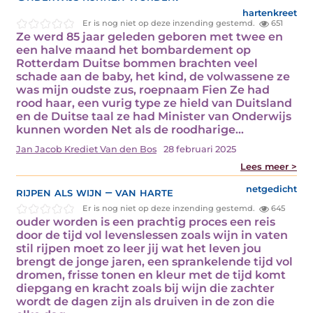
hartenkreet
Er is nog niet op deze inzending gestemd.
651
Ze werd 85 jaar geleden geboren met twee en
een halve maand het bombardement op
Rotterdam Duitse bommen brachten veel
schade aan de baby, het kind, de volwassene ze
was mijn oudste zus, roepnaam Fien Ze had
rood haar, een vurig type ze hield van Duitsland
en de Duitse taal ze had Minister van Onderwijs
kunnen worden Net als de roodharige…
Jan Jacob Krediet Van den Bos
28 februari 2025
Lees meer >
rijpen als wijn – van harte
netgedicht
Er is nog niet op deze inzending gestemd.
645
ouder worden is een prachtig proces een reis
door de tijd vol levenslessen zoals wijn in vaten
stil rijpen moet zo leer jij wat het leven jou
brengt de jonge jaren, een sprankelende tijd vol
dromen, frisse tonen en kleur met de tijd komt
diepgang en kracht zoals bij wijn die zachter
wordt de dagen zijn als druiven in de zon die