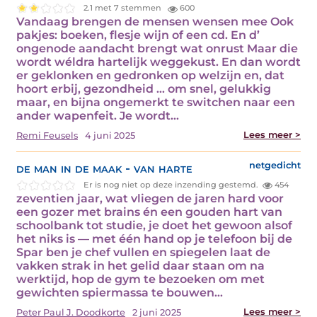
2.1 met 7 stemmen
600
Vandaag brengen de mensen wensen mee Ook
pakjes: boeken, flesje wijn of een cd. En d’
ongenode aandacht brengt wat onrust Maar die
wordt wéldra hartelijk weggekust. En dan wordt
er geklonken en gedronken op welzijn en, dat
hoort erbij, gezondheid … om snel, gelukkig
maar, en bijna ongemerkt te switchen naar een
ander wapenfeit. Je wordt…
Lees meer >
Remi Feusels
4 juni 2025
de man in de maak - van harte
netgedicht
Er is nog niet op deze inzending gestemd.
454
zeventien jaar, wat vliegen de jaren hard voor
een gozer met brains én een gouden hart van
schoolbank tot studie, je doet het gewoon alsof
het niks is — met één hand op je telefoon bij de
Spar ben je chef vullen en spiegelen laat de
vakken strak in het gelid daar staan om na
werktijd, hop de gym te bezoeken om met
gewichten spiermassa te bouwen…
Lees meer >
Peter Paul J. Doodkorte
2 juni 2025