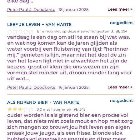
elke dag…
Lees meer >
Peter Paul J. Doodkorte
18 januari 2025
leef je leven - van harte
netgedicht
Er is nog niet op deze inzending gestemd.
554
vandaag is een dag om stil te staan bij wat was,
en wat nog komen kan de jaren glijden als
water voorbij een fluistering van tijd: “herinner
mij.” genieten is fijn, maar niet het doel de zin
van het leven ligt niet in afwachten het zijn de
keuzes, groot of klein die ons wezen en zijn
vormen stel minder uit, droom minder lang voer
uit wat…
Lees meer >
Peter Paul J. Doodkorte
16 januari 2025
als rijpend bier - van harte
netgedicht
3.0 met 1 stemmen
543
ouder worden is als gistend bier een proces vol
leven, dat niets mist zoals mout en hop met zorg
zich mengen zo brouwt jou het leven een eigen
smaak jouw jeugd, als een frisse, blonde slok
bubbels vol eigenwijze energie en ritme maar