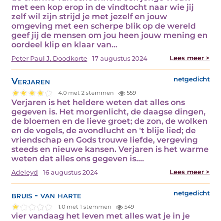
met een kop erop in de vindtocht naar wie jij
zelf wil zijn strijd je met jezelf en jouw
omgeving met een scherpe blik op de wereld
geef jij de mensen om jou heen jouw mening en
oordeel klip en klaar van…
Lees meer >
Peter Paul J. Doodkorte
17 augustus 2024
Verjaren
netgedicht
4.0 met 2 stemmen
559
Verjaren is het heldere weten dat alles ons
gegeven is. Het morgenlicht, de daagse dingen,
de bloemen en de lieve groet; de zon, de wolken
en de vogels, de avondlucht en 't blije lied; de
vriendschap en Gods trouwe liefde, vergeving
steeds en nieuwe kansen. Verjaren is het warme
weten dat alles ons gegeven is.…
Lees meer >
Adeleyd
16 augustus 2024
bruis - van harte
netgedicht
1.0 met 1 stemmen
549
vier vandaag het leven met alles wat je in je