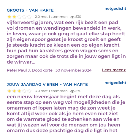
groots - van harte
netgedicht
2.0 met 1 stemmen
530
vijfenveertig jaren, wat een rijk bezit een pad
vol dromen en wendingen bewandeld in werk,
in leven, waar je ook ging of gaat elke stap heeft
zijn eigen spoor gezet je kroost groeit en geeft
je steeds kracht ze kiezen een op eigen kracht
hun pad hun karakters geven vragen soms en
zorgen maar ook de trots die in jouw ogen ligt in
de wirwar…
Lees meer >
Peter Paul J. Doodkorte
30 november 2024
jouw jaardag vieren - van harte
netgedicht
3.0 met 1 stemmen
570
een nieuw levensjaar begint met deze dag als
eerste stap op een weg vol mogelijkheden die je
omarmen of lopen laten mag de zon weet je
komt altijd weer ook als je hem even niet ziet
om de warmste gloed te schenken aan wie en
wat jij wezen wil voor de mensen om jou heen
omarm dus deze prachtige dag die ligt in het