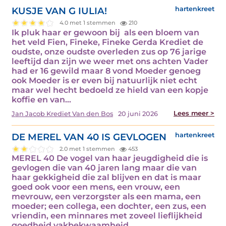
KUSJE VAN G IULIA!
hartenkreet
4.0 met 1 stemmen
210
Ik pluk haar er gewoon bij als een bloem van
het veld Fien, Fineke, Fineke Gerda Krediet de
oudste, onze oudste overleden zus op 76 jarige
leeftijd dan zijn we weer met ons achten Vader
had er 16 gewild maar 8 vond Moeder genoeg
ook Moeder is er even bij natuurlijk niet echt
maar wel hecht bedoeld ze hield van een kopje
koffie en van…
Lees meer >
Jan Jacob Krediet Van den Bos
20 juni 2026
DE MEREL VAN 40 IS GEVLOGEN
hartenkreet
2.0 met 1 stemmen
453
MEREL 40 De vogel van haar jeugdigheid die is
gevlogen die van 40 jaren lang maar die van
haar gekkigheid die zal blijven en dat is maar
goed ook voor een mens, een vrouw, een
mevrouw, een verzorgster als een mama, een
moeder; een collega, een dochter, een zus, een
vriendin, een minnares met zoveel lieflijkheid
goedheid vakbekwaamheid…