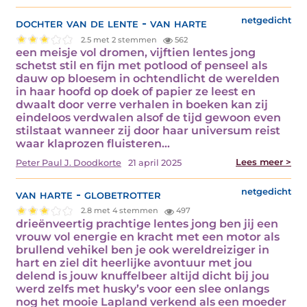
dochter van de lente - van harte
netgedicht
2.5 met 2 stemmen
562
een meisje vol dromen, vijftien lentes jong
schetst stil en fijn met potlood of penseel als
dauw op bloesem in ochtendlicht de werelden
in haar hoofd op doek of papier ze leest en
dwaalt door verre verhalen in boeken kan zij
eindeloos verdwalen alsof de tijd gewoon even
stilstaat wanneer zij door haar universum reist
waar klaprozen fluisteren…
Lees meer >
Peter Paul J. Doodkorte
21 april 2025
van harte - globetrotter
netgedicht
2.8 met 4 stemmen
497
drieënveertig prachtige lentes jong ben jij een
vrouw vol energie en kracht met een motor als
brullend vehikel ben je ook wereldreiziger in
hart en ziel dit heerlijke avontuur met jou
delend is jouw knuffelbeer altijd dicht bij jou
werd zelfs met husky’s voor een slee onlangs
nog het mooie Lapland verkend als een moeder