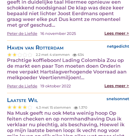
geeft in duidelijke taal Hiermee opnieuw een
schokkend noodsignaal De klap was deze keer
bepaald niet lichter Joost Eerdmans opent
graag weer elke put Dus komt ze momenteel
met grof geschud…
Lees meer >
Peter de Liefde
16 november 2025
Haven van Rotterdam
netgedicht
2.2 met 4 stemmen
634
Prachtige koffieboon! Lading Colombia Zou op
de markt een paar Ton moeten doen Onderin
mee verpakt Hartslagverhogende Voorraad aan
melkpoeder Veertienmiljoen!…
Lees meer >
Peter de Liefde
19 oktober 2022
Laatste Wil
snelsonnet
4.3 met 15 stemmen
1.370
Na Musk geeft nu ook Meta weinig hoop Op
feiten checken en op normhandhaving Dus ik
verklaar nu plechtig, als beschaving, Hoewel ik
op mijn laatste benen loop: Ik vecht nog voor