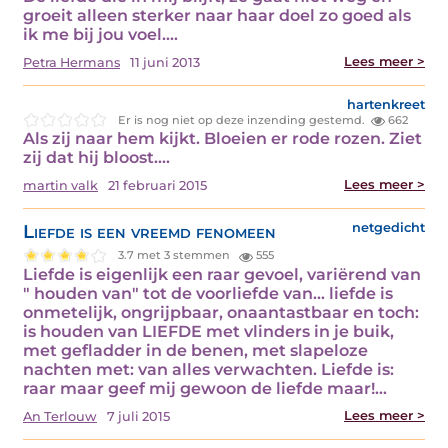
groeit alleen sterker naar haar doel zo goed als
ik me bij jou voel.…
Lees meer >
Petra Hermans
11 juni 2013
hartenkreet
Er is nog niet op deze inzending gestemd.
662
Als zij naar hem kijkt. Bloeien er rode rozen. Ziet
zij dat hij bloost.…
Lees meer >
martin valk
21 februari 2015
Liefde is een vreemd fenomeen
netgedicht
3.7 met 3 stemmen
555
Liefde is eigenlijk een raar gevoel, variërend van
" houden van" tot de voorliefde van... liefde is
onmetelijk, ongrijpbaar, onaantastbaar en toch:
is houden van LIEFDE met vlinders in je buik,
met gefladder in de benen, met slapeloze
nachten met: van alles verwachten. Liefde is:
raar maar geef mij gewoon de liefde maar!…
Lees meer >
An Terlouw
7 juli 2015