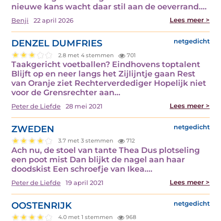
nieuwe kans wacht daar stil aan de oeverrand.…
Lees meer >
Benji
22 april 2026
DENZEL DUMFRIES
netgedicht
2.8 met 4 stemmen
701
Taakgericht voetballen? Eindhovens toptalent
Blijft op en neer langs het Zijlijntje gaan Rest
van Oranje ziet Rechterverdediger Hopelijk niet
voor de Grensrechter aan…
Lees meer >
Peter de Liefde
28 mei 2021
ZWEDEN
netgedicht
3.7 met 3 stemmen
712
Ach nu, de stoel van tante Thea Dus plotseling
een poot mist Dan blijkt de nagel aan haar
doodskist Een schroefje van Ikea.…
Lees meer >
Peter de Liefde
19 april 2021
OOSTENRIJK
netgedicht
4.0 met 1 stemmen
968