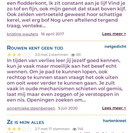
een flodderkont, ik zit constant aan je lijf Vind je
zo tof en fijn, ook mijn genot dat staat boven kijf.
Ook zelden vertroeteld geweest hoor schattige
kerel, wel erg bof Nog uren aftellend tergend
traag, venteke…
Lees meer >
kristine wauters
16 april 2017
Rouwen kent geen tijd
netgedicht
3.0 met 2 stemmen
551
In tijden van verlies leer jij jezelf goed kennen,
kun je vaak maar moeilijk aan het besef echt
wennen. Om je pad te kunnen lopen, ook
rechtop te kunnen staan vraagt het ook uiten
om ooit weer verder te kunnen gaan. Je zult
vaak in oude mechanismen schieten vol gemis,
laat mij maar even zeggen of je verstoppen in
een nis. Openingen zoeken om…
Lees meer >
annemieke steenbergen
5 juli 2020
Ze is mijn alles
hartenkreet
2.7 met 17 stemmen
745