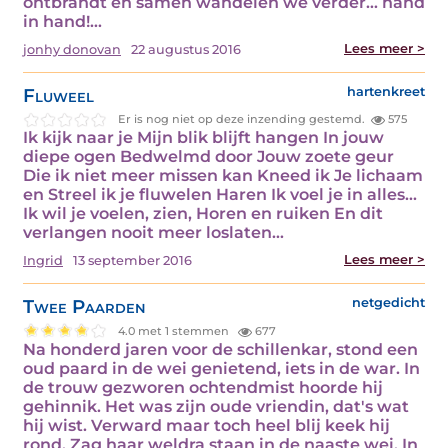
ontbrandt en samen wandelen we verder… hand
in hand!…
Lees meer >
jonhy donovan
22 augustus 2016
Fluweel
hartenkreet
Er is nog niet op deze inzending gestemd.
575
Ik kijk naar je Mijn blik blijft hangen In jouw
diepe ogen Bedwelmd door Jouw zoete geur
Die ik niet meer missen kan Kneed ik Je lichaam
en Streel ik je fluwelen Haren Ik voel je in alles...
Ik wil je voelen, zien, Horen en ruiken En dit
verlangen nooit meer loslaten…
Lees meer >
Ingrid
13 september 2016
Twee Paarden
netgedicht
4.0 met 1 stemmen
677
Na honderd jaren voor de schillenkar, stond een
oud paard in de wei genietend, iets in de war. In
de trouw gezworen ochtendmist hoorde hij
gehinnik. Het was zijn oude vriendin, dat's wat
hij wist. Verward maar toch heel blij keek hij
rond. Zag haar weldra staan in de naaste wei. In