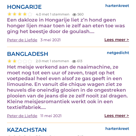
HONGARIJE
hartenkreet
4.0 met 1 stemmen
560
Een dakloze in Hongarije liet z’n hond geen
honger lijen maar toen ie zelf aan eten toe was
ging het beestje door de goulash.…
Lees meer >
Peter de Liefde
3 mei 2021
BANGLADESH
netgedicht
2.0 met 1 stemmen
613
Het meisje werkend aan de naaimachine, ze
moet nog tot een uur of zeven, trapt op het
voetpedaal heel even alsof ze gas geeft in een
limousine. En vanuit die chique wagen ziet ze
heuvels die oneindig glooien in de ongestreken
plooien van de jeans die ze zelf nooit zal dragen.
Kleine meisjesromantiek werkt ook in een
textielfabriek.…
Lees meer >
Peter de Liefde
11 mei 2021
KAZACHSTAN
hartenkreet