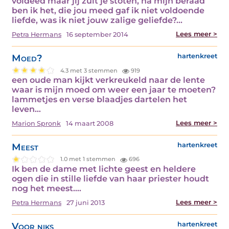
voldeed maar jij zult je stoten, na mijn beraad
ben ik het, die jou meed gaf ik niet voldoende
liefde, was ik niet jouw zalige geliefde?…
Lees meer >
Petra Hermans
16 september 2014
Moed?
hartenkreet
4.3 met 3 stemmen
919
een oude man kijkt verkreukeld naar de lente
waar is mijn moed om weer een jaar te moeten?
lammetjes en verse blaadjes dartelen het
leven…
Lees meer >
Marion Spronk
14 maart 2008
Meest
hartenkreet
1.0 met 1 stemmen
696
Ik ben de dame met lichte geest en heldere
ogen die in stille liefde van haar priester houdt
nog het meest.…
Lees meer >
Petra Hermans
27 juni 2013
Voor niks
hartenkreet