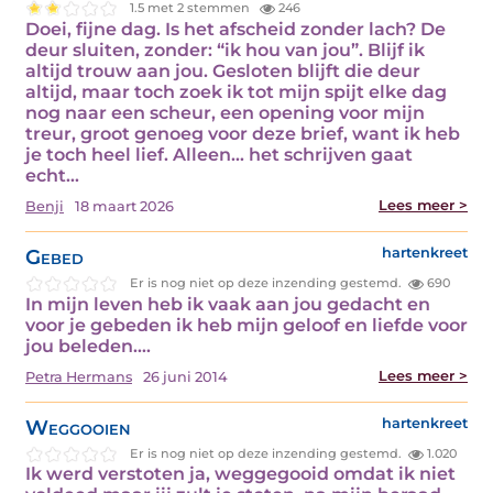
1.5 met 2 stemmen
246
Doei, fijne dag. Is het afscheid zonder lach? De
deur sluiten, zonder: “ik hou van jou”. Blijf ik
altijd trouw aan jou. Gesloten blijft die deur
altijd, maar toch zoek ik tot mijn spijt elke dag
nog naar een scheur, een opening voor mijn
treur, groot genoeg voor deze brief, want ik heb
je toch heel lief. Alleen… het schrijven gaat
echt…
Lees meer >
Benji
18 maart 2026
Gebed
hartenkreet
Er is nog niet op deze inzending gestemd.
690
In mijn leven heb ik vaak aan jou gedacht en
voor je gebeden ik heb mijn geloof en liefde voor
jou beleden.…
Lees meer >
Petra Hermans
26 juni 2014
Weggooien
hartenkreet
Er is nog niet op deze inzending gestemd.
1.020
Ik werd verstoten ja, weggegooid omdat ik niet