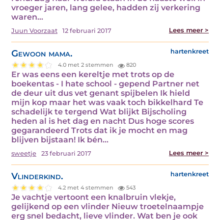
vroeger jaren, lang gelee, hadden zij verkering
waren…
Lees meer >
Juun Voorzaat
12 februari 2017
Gewoon mama.
hartenkreet
4.0 met 2 stemmen
820
Er was eens een kereltje met trots op de
boekentas - I hate school - gepend Partner net
de deur uit dus vet genant spijbelen Ik hield
mijn kop maar het was vaak toch bikkelhard Te
schadelijk te tergend Wat blijkt Bijscholing
heden al is het dag en nacht Dus hoge scores
gegarandeerd Trots dat ik je mocht en mag
blijven bijstaan! Ik bén…
Lees meer >
sweetje
23 februari 2017
Vlinderkind.
hartenkreet
4.2 met 4 stemmen
543
Je vachtje vertoont een knalbruin vlekje,
gelijkend op een vlinder Nieuw troetelnaampje
erg snel bedacht, lieve vlinder. Wat ben je ook