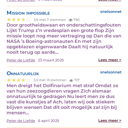
Mission impossible
snelsonnet
3.6 met 7 stemmen
790
Door grootheidswaan en onderschattingsfouten
Lijkt Trump z’n vredesplan een grote flop Zijn
missie loopt nog meer vertraging op Dan die van
NASA ’s Boeing-astronauten En met zijn
opgeblazen eigenwaarde Daalt hij natuurlijk
nooit terug op aarde…
Lees meer >
Peter de Liefde
23 maart 2025
Onnatuurlijk
snelsonnet
3.5 met 13 stemmen
727
Men dreigt het Dolfinarium met straf Omdat ze
van hun zeezoogdieren vragen Zich alsmaar
onnatuurlijk te gedragen Nu leert men ze dus
vast die kunstjes af Ach, laten wij ook stiekem
blijven wensen Dat dit ooit mogelijk zal zijn bij
mensen…
Lees meer >
Peter de Liefde
6 april 2025