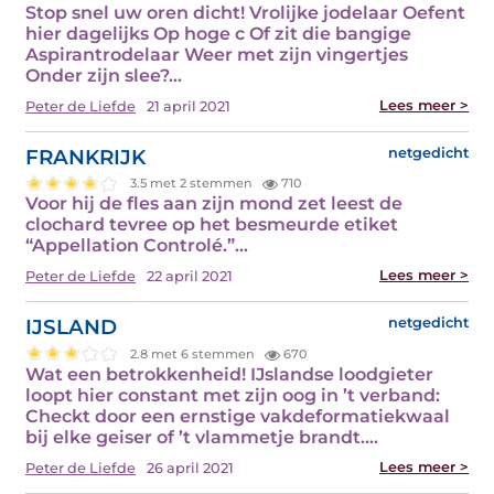
Stop snel uw oren dicht! Vrolijke jodelaar Oefent
hier dagelijks Op hoge c Of zit die bangige
Aspirantrodelaar Weer met zijn vingertjes
Onder zijn slee?…
Lees meer >
Peter de Liefde
21 april 2021
FRANKRIJK
netgedicht
3.5 met 2 stemmen
710
Voor hij de fles aan zijn mond zet leest de
clochard tevree op het besmeurde etiket
“Appellation Controlé.”…
Lees meer >
Peter de Liefde
22 april 2021
IJSLAND
netgedicht
2.8 met 6 stemmen
670
Wat een betrokkenheid! IJslandse loodgieter
loopt hier constant met zijn oog in ’t verband:
Checkt door een ernstige vakdeformatiekwaal
bij elke geiser of ’t vlammetje brandt.…
Lees meer >
Peter de Liefde
26 april 2021