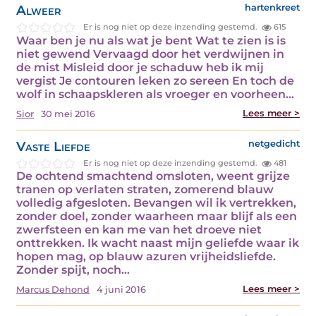
Alweer
hartenkreet
Er is nog niet op deze inzending gestemd.
615
Waar ben je nu als wat je bent Wat te zien is is
niet gewend Vervaagd door het verdwijnen in
de mist Misleid door je schaduw heb ik mij
vergist Je contouren leken zo sereen En toch de
wolf in schaapskleren als vroeger en voorheen…
Lees meer >
Sior
30 mei 2016
Vaste Liefde
netgedicht
Er is nog niet op deze inzending gestemd.
481
De ochtend smachtend omsloten, weent grijze
tranen op verlaten straten, zomerend blauw
volledig afgesloten. Bevangen wil ik vertrekken,
zonder doel, zonder waarheen maar blijf als een
zwerfsteen en kan me van het droeve niet
onttrekken. Ik wacht naast mijn geliefde waar ik
hopen mag, op blauw azuren vrijheidsliefde.
Zonder spijt, noch…
Lees meer >
Marcus Dehond
4 juni 2016