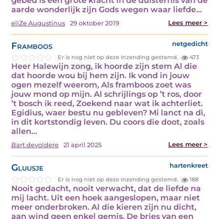
gebed is een grote kracht in de duisternis van de
aarde wonderlijk zijn Gods wegen waar liefde…
Lees meer >
eliZe Augustinus
29 oktober 2019
Framboos
netgedicht
Er is nog niet op deze inzending gestemd.
473
Heer Halewijn zong, ik hoorde zijn stem Al die
dat hoorde wou bij hem zijn. Ik vond in jouw
ogen mezelf weerom, Als framboos zoet was
jouw mond op mijn. Al schrijlings op ’t ros, door
’t bosch ik reed, Zoekend naar wat ik achterliet.
Egidius, waer bestu nu gebleven? Mi lanct na di,
in dit kortstondig leven. Du coors die doot, zoals
allen…
Lees meer >
Bart devoldere
21 april 2025
Gluusje
hartenkreet
Er is nog niet op deze inzending gestemd.
188
Nooit gedacht, nooit verwacht, dat de liefde na
mij lacht. Uit een hoek aangeslopen, maar niet
meer onderbroken. Al die kieren zijn nu dicht,
aan wind geen enkel gemis. De bries van een