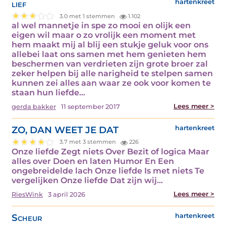
lief
hartenkreet
3.0 met 1 stemmen
1.102
al wel mannetje in spe zo mooi en olijk een
eigen wil maar o zo vrolijk een moment met
hem maakt mij al blij een stukje geluk voor ons
allebei laat ons samen met hem genieten hem
beschermen van verdrieten zijn grote broer zal
zeker helpen bij alle narigheid te stelpen samen
kunnen zei alles aan waar ze ook voor komen te
staan hun liefde…
Lees meer >
gerda bakker
11 september 2017
ZO, DAN WEET JE DAT
hartenkreet
3.7 met 3 stemmen
226
Onze liefde Zegt niets Over Bezit of logica Maar
alles over Doen en laten Humor En Een
ongebreidelde lach Onze liefde Is met niets Te
vergelijken Onze liefde Dat zijn wij…
Lees meer >
RiesWink
3 april 2026
Scheur
hartenkreet