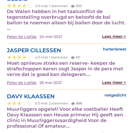
4.0 met 1 stemmen
509
De Walen hebben in het taalconflict de
tegenstelling overbrugd en beloofd de bal
ballon te noemen alleen bij ballen door de lucht.
…
Lees meer >
Peter de Liefde
24 mei 2021
JASPER CILLESSEN
hartenkreet
4.0 met 1 stemmen
611
Moet opnieuw straks een reserve- keeper de
strafschoppen keren zegt Jasper in de pers met
verve dat ie goed kan delegeren.…
Lees meer >
Peter de Liefde
26 mei 2021
DAVY KLAASSEN
netgedicht
3.0 met 2 stemmen
888
Muurliggers opgelet! Voor elke voetballer Heeft
Davy Klaassen een Heuse primeur Hij geeft een
clinic in Muurliggersvaardigheid Voor de
professional Of amateur…