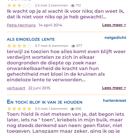
2.5 met 2 stemmen
712
Ik wacht op je al wacht ik voor niks; dan weet ik,
dat ik niet voor niks op je heb gewacht!…
Lees meer >
Petra Hermans
14 april 2014
als eindeloze lente
netgedicht
3.7 met 6 stemmen
577
terwijl ze toezien hoe alles komt even blijft weer
verdwijnt wortelen ze zich in elkaar
doorgronden de diepte op zoek naar
onwankelbaarheid de kracht van hun
gehechtheid met bloei in de kruinen als
eindeloze lente te verwoorden…
Lees meer >
verhavert
22 juni 2015
En toch: blijf ik van je houden
hartenkreet
5.0 met 1 stemmen
956
Toen: hield ik niet meteen van je, dat begon iets
later, iets na " toen", kriebels in mijn buik, maar
nog steeds denkend aan neen: geen flater, niet
toegeven. Langzaam maar zeker, ging ik op je