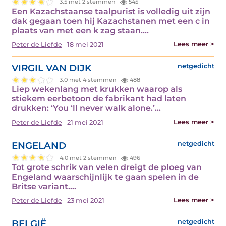
3.5 met 2 stemmen
545
Een Kazachstaanse taalpurist is volledig uit zijn
dak gegaan toen hij Kazachstanen met een c in
plaats van met een k zag staan.…
Lees meer >
Peter de Liefde
18 mei 2021
VIRGIL VAN DIJK
netgedicht
3.0 met 4 stemmen
488
Liep wekenlang met krukken waarop als
stiekem eerbetoon de fabrikant had laten
drukken: ‘You ‘ll never walk alone.’…
Lees meer >
Peter de Liefde
21 mei 2021
ENGELAND
netgedicht
4.0 met 2 stemmen
496
Tot grote schrik van velen dreigt de ploeg van
Engeland waarschijnlijk te gaan spelen in de
Britse variant.…
Lees meer >
Peter de Liefde
23 mei 2021
BELGIË
netgedicht