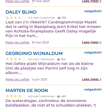
Lees meer >
Peter de Liefde
27 mei 2021
DALEY BLIND
netgedicht
4.0 met 2 stemmen
538
Last van z’n rikketik? Cardiogrammetje Maakt
dat ie veilig in Basisploeg start Enkel het missen
van Achtste-finaleplaats Geeft Daley mogelijk
Pijn in het hart…
Lees meer >
Peter de Liefde
31 mei 2021
GEORGINIO WIJNALDUM
netgedicht
4.0 met 1 stemmen
504
Het liefste plakt Wijnaldum net als de kleine
Gini de plaatjes van Panini zelf nog in zijn
album.…
Lees meer >
Peter de Liefde
1 juni 2021
MARTEN DE ROON
netgedicht
4.0 met 1 stemmen
480
De waterdrager, controleur de anonieme
balafpakker, de niet af te schudden plakker, ‘t