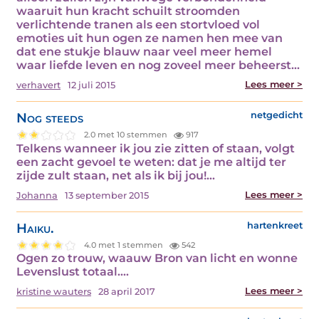
waaruit hun kracht schuilt stroomden
verlichtende tranen als een stortvloed vol
emoties uit hun ogen ze namen hen mee van
dat ene stukje blauw naar veel meer hemel
waar liefde leven en nog zoveel meer beheerst…
Lees meer >
verhavert
12 juli 2015
Nog steeds
netgedicht
2.0 met 10 stemmen
917
Telkens wanneer ik jou zie zitten of staan, volgt
een zacht gevoel te weten: dat je me altijd ter
zijde zult staan, net als ik bij jou!…
Lees meer >
Johanna
13 september 2015
Haiku.
hartenkreet
4.0 met 1 stemmen
542
Ogen zo trouw, waauw Bron van licht en wonne
Levenslust totaal.…
Lees meer >
kristine wauters
28 april 2017