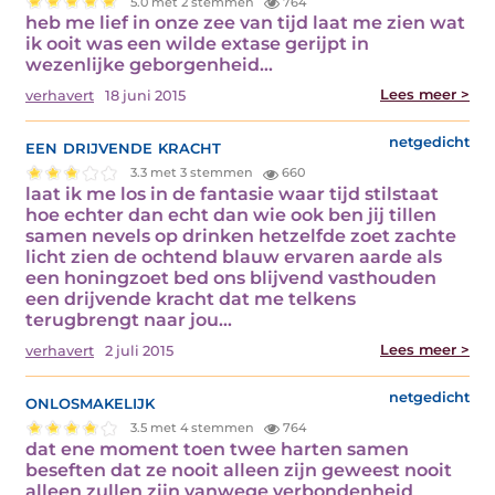
5.0 met 2 stemmen
764
heb me lief in onze zee van tijd laat me zien wat
ik ooit was een wilde extase gerijpt in
wezenlijke geborgenheid…
Lees meer >
verhavert
18 juni 2015
een drijvende kracht
netgedicht
3.3 met 3 stemmen
660
laat ik me los in de fantasie waar tijd stilstaat
hoe echter dan echt dan wie ook ben jij tillen
samen nevels op drinken hetzelfde zoet zachte
licht zien de ochtend blauw ervaren aarde als
een honingzoet bed ons blijvend vasthouden
een drijvende kracht dat me telkens
terugbrengt naar jou…
Lees meer >
verhavert
2 juli 2015
onlosmakelijk
netgedicht
3.5 met 4 stemmen
764
dat ene moment toen twee harten samen
beseften dat ze nooit alleen zijn geweest nooit
alleen zullen zijn vanwege verbondenheid