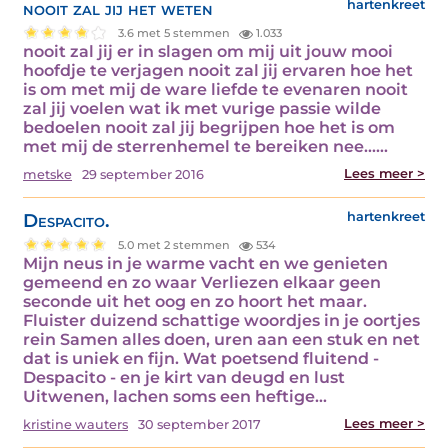
nooit zal jij het weten
hartenkreet
3.6 met 5 stemmen
1.033
nooit zal jij er in slagen om mij uit jouw mooi
hoofdje te verjagen nooit zal jij ervaren hoe het
is om met mij de ware liefde te evenaren nooit
zal jij voelen wat ik met vurige passie wilde
bedoelen nooit zal jij begrijpen hoe het is om
met mij de sterrenhemel te bereiken nee...…
Lees meer >
metske
29 september 2016
Despacito.
hartenkreet
5.0 met 2 stemmen
534
Mijn neus in je warme vacht en we genieten
gemeend en zo waar Verliezen elkaar geen
seconde uit het oog en zo hoort het maar.
Fluister duizend schattige woordjes in je oortjes
rein Samen alles doen, uren aan een stuk en net
dat is uniek en fijn. Wat poetsend fluitend -
Despacito - en je kirt van deugd en lust
Uitwenen, lachen soms een heftige…
Lees meer >
kristine wauters
30 september 2017