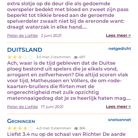
extra slotje op de deur die als gedoemde
overspeler bedekt met bloed en zweet zijn pass
beperkt tot tikkie breed aan de geroemde
spelverdeler zwaait niet bij de ereronde want:
draagt waterzak in elke hand.…
Lees meer >
Peter de Liefde
2 juni 2021
DUITSLAND
netgedicht
3.0 met 2 stemmen
497
Ach, waar is de tijd gebleven dat de Duitse
ploeg bestond uit spelers die je eikels vond,
arrogant en zelfverheven? Die altijd scoren vlak
voor tijd, Matheussen en Völlers, de om-rode-
kaarten-brullers die flirten met de
ongerechtigheid met zulk opzichtig
matennaaigedrag dat je ze heerlijk haten mag.…
Lees meer >
Peter de Liefde
17 juni 2021
Groningen
snelsonnet
4.0 met 3 stemmen
366
Liefst 3.4 nu op de schaal van Richter De aarde