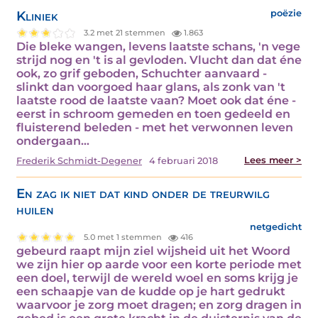
Kliniek
poëzie
3.2 met 21 stemmen
1.863
Die bleke wangen, levens laatste schans, 'n vege
strijd nog en 't is al gevloden. Vlucht dan dat éne
ook, zo grif geboden, Schuchter aanvaard -
slinkt dan voorgoed haar glans, als zonk van 't
laatste rood de laatste vaan? Moet ook dat éne -
eerst in schroom gemeden en toen gedeeld en
fluisterend beleden - met het verwonnen leven
ondergaan…
Lees meer >
Frederik Schmidt-Degener
4 februari 2018
En zag ik niet dat kind onder de treurwilg
huilen
netgedicht
5.0 met 1 stemmen
416
gebeurd raapt mijn ziel wijsheid uit het Woord
we zijn hier op aarde voor een korte periode met
een doel, terwijl de wereld woel en soms krijg je
een schaapje van de kudde op je hart gedrukt
waarvoor je zorg moet dragen; en zorg dragen in