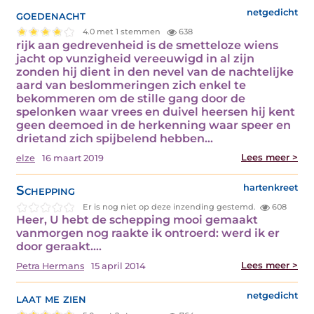
goedenacht
netgedicht
4.0 met 1 stemmen
638
rijk aan gedrevenheid is de smetteloze wiens
jacht op vunzigheid vereeuwigd in al zijn
zonden hij dient in den nevel van de nachtelijke
aard van beslommeringen zich enkel te
bekommeren om de stille gang door de
spelonken waar vrees en duivel heersen hij kent
geen deemoed in de herkenning waar speer en
drietand zich spijbelend hebben…
Lees meer >
elze
16 maart 2019
Schepping
hartenkreet
Er is nog niet op deze inzending gestemd.
608
Heer, U hebt de schepping mooi gemaakt
vanmorgen nog raakte ik ontroerd: werd ik er
door geraakt.…
Lees meer >
Petra Hermans
15 april 2014
laat me zien
netgedicht