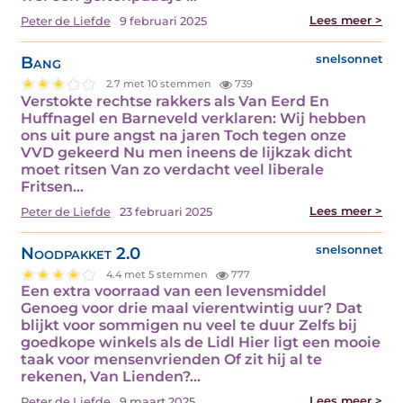
Lees meer >
Peter de Liefde
9 februari 2025
Bang
snelsonnet
2.7 met 10 stemmen
739
Verstokte rechtse rakkers als Van Eerd En
Huffnagel en Barneveld verklaren: Wij hebben
ons uit pure angst na jaren Toch tegen onze
VVD gekeerd Nu men ineens de lijkzak dicht
moet ritsen Van zo verdacht veel liberale
Fritsen…
Lees meer >
Peter de Liefde
23 februari 2025
Noodpakket 2.0
snelsonnet
4.4 met 5 stemmen
777
Een extra voorraad van een levensmiddel
Genoeg voor drie maal vierentwintig uur? Dat
blijkt voor sommigen nu veel te duur Zelfs bij
goedkope winkels als de Lidl Hier ligt een mooie
taak voor mensenvrienden Of zit hij al te
rekenen, Van Lienden?…
Lees meer >
Peter de Liefde
9 maart 2025