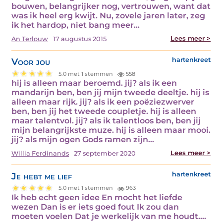
bouwen, belangrijker nog, vertrouwen, want dat
was ik heel erg kwijt. Nu, zovele jaren later, zeg
ik het hardop, niet bang meer…
Lees meer >
An Terlouw
17 augustus 2015
Voor jou
hartenkreet
5.0 met 1 stemmen
558
hij is alleen maar beroemd. jij? als ik een
mandarijn ben, ben jij mijn tweede deeltje. hij is
alleen maar rijk. jij? als ik een poëziezwerver
ben, ben jij het tweede coupletje. hij is alleen
maar talentvol. jij? als ik talentloos ben, ben jij
mijn belangrijkste muze. hij is alleen maar mooi.
jij? als mijn ogen Gods ramen zijn…
Lees meer >
Willia Ferdinands
27 september 2020
Je hebt me lief
hartenkreet
5.0 met 1 stemmen
963
Ik heb echt geen idee En mocht het liefde
wezen Dan is er iets goed fout Ik zou dan
moeten voelen Dat je werkelijk van me houdt.…