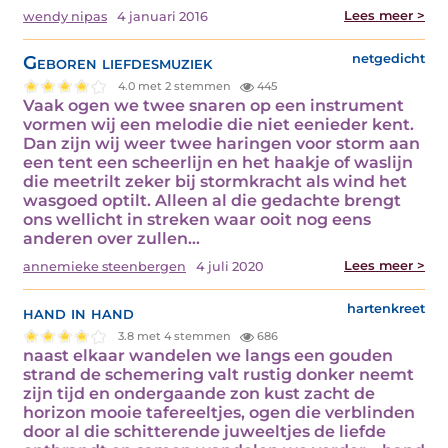
Lees meer >
wendy nipas
4 januari 2016
Geboren liefdesmuziek
netgedicht
4.0 met 2 stemmen
445
Vaak ogen we twee snaren op een instrument
vormen wij een melodie die niet eenieder kent.
Dan zijn wij weer twee haringen voor storm aan
een tent een scheerlijn en het haakje of waslijn
die meetrilt zeker bij stormkracht als wind het
wasgoed optilt. Alleen al die gedachte brengt
ons wellicht in streken waar ooit nog eens
anderen over zullen…
Lees meer >
annemieke steenbergen
4 juli 2020
hand in hand
hartenkreet
3.8 met 4 stemmen
686
naast elkaar wandelen we langs een gouden
strand de schemering valt rustig donker neemt
zijn tijd en ondergaande zon kust zacht de
horizon mooie tafereeltjes, ogen die verblinden
door al die schitterende juweeltjes de liefde