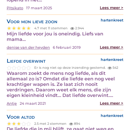
Lees meer >
Pitsikato
17 maart 2025
Voor mijn lieve zoon
hartenkreet
4.7 met 11 stemmen
2.944
Mijn liefde voor jou is oneindig. Liefs van
mama…
Lees meer >
denise van der heyden
6 februari 2019
Liefde overwint
hartenkreet
Er is nog niet op deze inzending gestemd.
542
Waarom zoekt de mens nog liefde, als dit
allemaal zo is? Omdat die liefde een nog veel
krachtiger wapen is. Ze laat zich nooit
verdringen. Daarom weet elk mens, die zijn
eigen kleinheid vindt... Dat liefde overwint.…
Lees meer >
Antje
24 maart 2021
Voor altijd
hartenkreet
2.5 met 2 stemmen
894
De liefde die in mij blijft, ze gaat niet weg en