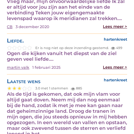
Vlieg maar, mijn onvoorwaardelijke liefde Ik zal
er altijd voor jou zijn aan het einde van de
verbinding Teken jouw eigengemaakte
levenspad waarop ik meridianen zal trekken.…
Lees meer >
CB
3 december 2020
Liefde.
hartenkreet
Er is nog niet op deze inzending gestemd.
499
Ogen die kijken vanuit het diepst van de ziel
geven veel liefde.…
Lees meer >
martin valk
1 februari 2025
Laatste wens
hartenkreet
3.0 met 1 stemmen
885
Als de tijd is gekomen, dat ook mijn vlam voor
altijd gaat doven. Neem mij dan nog eenmaal
bij de hand, zodat ik met je mee kan gaan naar
dat geheimzinnige land. Droog de tranen in
mijn ogen, die jou steeds opnieuw in mij hebben
opgezogen. In een wereld van vallen en opstaan,
maar ook zwevend tussen de sterren en verliefd
lopend in het…