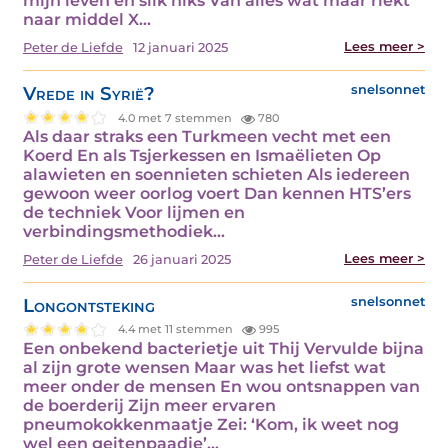
mijn leven en slik niks Van alles wat maar riekt
naar middel X…
Lees meer >
Peter de Liefde
12 januari 2025
Vrede in Syrië?
snelsonnet
4.0 met 7 stemmen
780
Als daar straks een Turkmeen vecht met een
Koerd En als Tsjerkessen en Ismaëlieten Op
alawieten en soennieten schieten Als iedereen
gewoon weer oorlog voert Dan kennen HTS’ers
de techniek Voor lijmen en
verbindingsmethodiek…
Lees meer >
Peter de Liefde
26 januari 2025
Longontsteking
snelsonnet
4.4 met 11 stemmen
995
Een onbekend bacterietje uit Thij Vervulde bijna
al zijn grote wensen Maar was het liefst wat
meer onder de mensen En wou ontsnappen van
de boerderij Zijn meer ervaren
pneumokokkenmaatje Zei: ‘Kom, ik weet nog
wel een geitenpaadje’…