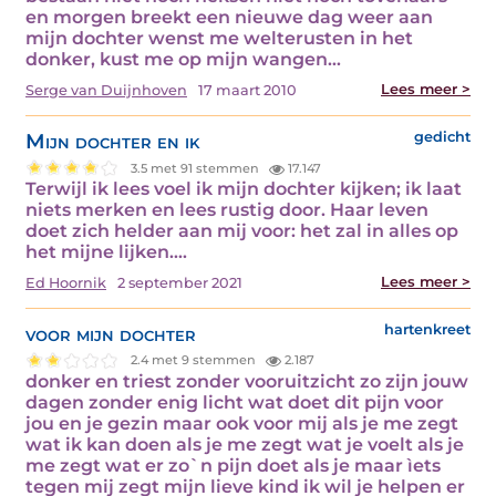
en morgen breekt een nieuwe dag weer aan
mijn dochter wenst me welterusten in het
donker, kust me op mijn wangen…
Lees meer >
Serge van Duijnhoven
17 maart 2010
Mijn dochter en ik
gedicht
3.5 met 91 stemmen
17.147
Terwijl ik lees voel ik mijn dochter kijken; ik laat
niets merken en lees rustig door. Haar leven
doet zich helder aan mij voor: het zal in alles op
het mijne lijken.…
Lees meer >
Ed Hoornik
2 september 2021
voor mijn dochter
hartenkreet
2.4 met 9 stemmen
2.187
donker en triest zonder vooruitzicht zo zijn jouw
dagen zonder enig licht wat doet dit pijn voor
jou en je gezin maar ook voor mij als je me zegt
wat ik kan doen als je me zegt wat je voelt als je
me zegt wat er zo`n pijn doet als je maar ìets
tegen mij zegt mijn lieve kind ik wil je helpen er