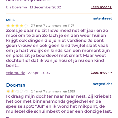
Lees meer >
Els Boelsma
13 december 2002
meid
hartenkreet
3.7 met 7 stemmen
1.107
Zoals je daar nu zit lieve meid net elf jaar en zo
mooi om te zien Zo lach je en dan weer huilen
krijgt ook dingen die je niet verdiend Je bent
geen vrouw en ook geen kind twijfel slaat vaak
om je hart vrolijk en kinds kan een moment zijn
en plots zit je boordevol met smart Maar weet
dochterlief dat ik van je hou of je nu een kind
bent…
Lees meer >
veldmuisje
27 april 2003
Dochter
netgedicht
2.4 met 7 stemmen
2.535
Ik draag mijn dochter naar haar nest. Zij kriebelt
het oor met binnensmonds gegiechel en de
speelse spot: "Ju!" en ik word het mikpunt, de
muilezel die schuimbekt onder een donzige last.
…