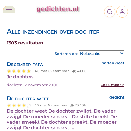
Alle inzendingen over dochter
1303 resultaten.
Sorteren op:
December papa
hartenkreet
4.6 met 65 stemmen
4.606
Je dochter…
Lees meer >
dochter
7 november 2006
De dochter weet
gedicht
4.2 met 5 stemmen
20.406
De dochter weet De dochter zwijgt. De vader
zwijgt De moeder smeekt. De stilte breekt De
vader smeekt De dochter spreekt. De moeder
zwijgt De dochter smeekt.…