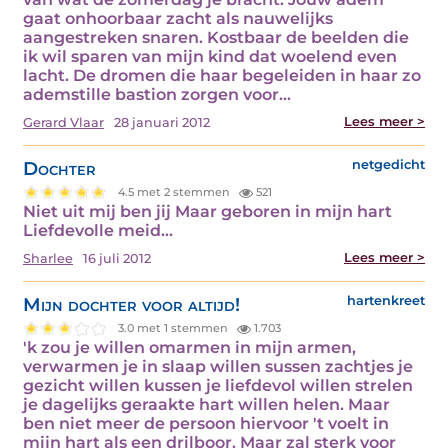
gaat onhoorbaar zacht als nauwelijks
aangestreken snaren. Kostbaar de beelden die
ik wil sparen van mijn kind dat woelend even
lacht. De dromen die haar begeleiden in haar zo
ademstille bastion zorgen voor…
Lees meer >
Gerard Vlaar
28 januari 2012
Dochter
netgedicht
4.5 met 2 stemmen
521
Niet uit mij ben jij Maar geboren in mijn hart
Liefdevolle meid…
Lees meer >
Sharlee
16 juli 2012
Mijn dochter voor altijd!
hartenkreet
3.0 met 1 stemmen
1.703
'k zou je willen omarmen in mijn armen,
verwarmen je in slaap willen sussen zachtjes je
gezicht willen kussen je liefdevol willen strelen
je dagelijks geraakte hart willen helen. Maar
ben niet meer de persoon hiervoor 't voelt in
mijn hart als een drilboor. Maar zal sterk voor