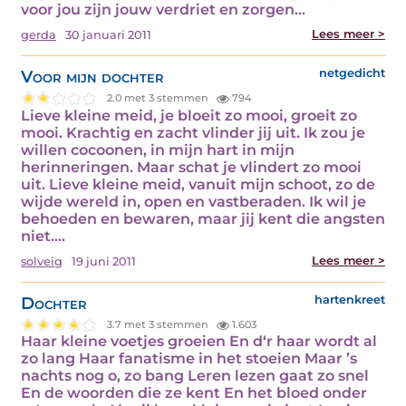
voor jou zijn jouw verdriet en zorgen…
Lees meer >
gerda
30 januari 2011
Voor mijn dochter
netgedicht
2.0 met 3 stemmen
794
Lieve kleine meid, je bloeit zo mooi, groeit zo
mooi. Krachtig en zacht vlinder jij uit. Ik zou je
willen cocoonen, in mijn hart in mijn
herinneringen. Maar schat je vlindert zo mooi
uit. Lieve kleine meid, vanuit mijn schoot, zo de
wijde wereld in, open en vastberaden. Ik wil je
behoeden en bewaren, maar jij kent die angsten
niet.…
Lees meer >
solveig
19 juni 2011
Dochter
hartenkreet
3.7 met 3 stemmen
1.603
Haar kleine voetjes groeien En d‘r haar wordt al
zo lang Haar fanatisme in het stoeien Maar ’s
nachts nog o, zo bang Leren lezen gaat zo snel
En de woorden die ze kent En het bloed onder