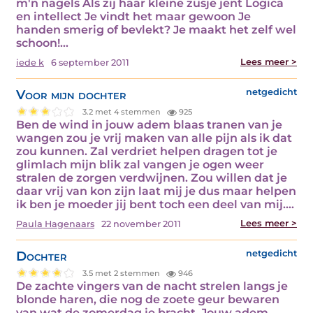
m'n nagels Als zij haar kleine zusje jent Logica
en intellect Je vindt het maar gewoon Je
handen smerig of bevlekt? Je maakt het zelf wel
schoon!…
Lees meer >
iede k
6 september 2011
Voor mijn dochter
netgedicht
3.2 met 4 stemmen
925
Ben de wind in jouw adem blaas tranen van je
wangen zou je vrij maken van alle pijn als ik dat
zou kunnen. Zal verdriet helpen dragen tot je
glimlach mijn blik zal vangen je ogen weer
stralen de zorgen verdwijnen. Zou willen dat je
daar vrij van kon zijn laat mij je dus maar helpen
ik ben je moeder jij bent toch een deel van mij.…
Lees meer >
Paula Hagenaars
22 november 2011
Dochter
netgedicht
3.5 met 2 stemmen
946
De zachte vingers van de nacht strelen langs je
blonde haren, die nog de zoete geur bewaren
van wat de zomerdag je bracht. Jouw adem