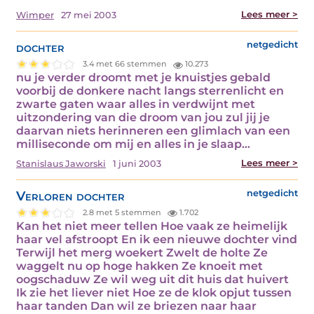
Lees meer >
Wimper
27 mei 2003
dochter
netgedicht
3.4 met 66 stemmen
10.273
nu je verder droomt met je knuistjes gebald
voorbij de donkere nacht langs sterrenlicht en
zwarte gaten waar alles in verdwijnt met
uitzondering van die droom van jou zul jij je
daarvan niets herinneren een glimlach van een
milliseconde om mij en alles in je slaap…
Lees meer >
Stanislaus Jaworski
1 juni 2003
Verloren dochter
netgedicht
2.8 met 5 stemmen
1.702
Kan het niet meer tellen Hoe vaak ze heimelijk
haar vel afstroopt En ik een nieuwe dochter vind
Terwijl het merg woekert Zwelt de holte Ze
waggelt nu op hoge hakken Ze knoeit met
oogschaduw Ze wil weg uit dit huis dat huivert
Ik zie het liever niet Hoe ze de klok opjut tussen
haar tanden Dan wil ze briezen naar haar