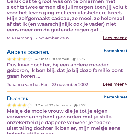
Geluk dat te groot was om te omarmen met
slechts twee armen die julimorgen toen jij voluit
voor het leven ging met een glasheldere kreet.
Mijn zelfgemaakt cadeau, zo mooi, zo helemaal
af dat ik (en waarschijnlijk ook je vader) niet
eens meer om de gietende regen gaf.…
Lees meer >
Mia Bemong
2 november 2005
Andere dochter.
hartenkreet
4.2 met 11 stemmen
1.523
Dus lieve dochter, bij een andere moeder
geboren, ik ben blij, dat je bij deze familie bent
gaan horen!…
Lees meer >
Johanna van het Hart
23 november 2002
Dochter
hartenkreet
3.7 met 20 stemmen
5.771
Meisje de mooie vrouw die je tot je eigen
verwondering bent geworden met je stille
onzekerheid je dappere verweer je tedere
uitstraling dochter ik ben er, mijn meisje eens
beloofd altijd weer.…