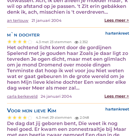
volwassen. Ach, ik ben alleen je moeder maar, 'k
wil op afstand op je passen. 't Zit erin gebákken
denk ik, ach, misschien is 't overdreven…
Lees meer >
an terlouw
21 januari 2004
m`n dochter
hartenkreet
4.3 met 23 stemmen
2.352
Het ochtend licht komt door de gordijnen
Spelend met je gouden haar Zoals je daar ligt zo
tevreden Je ogen dicht, maar met een glimlach
om je mond Dromend over mooie dingen
Tenminste dat hoop ik wel voor jou Niet weten
wat er gaat gebeuren In de grote wereld om je
heen Mijn lieve kleine dochter Een wonder elke
dag weer Meer als meer zal…
Lees meer >
carla berkeveld
24 januari 2004
Voor mijn lieve Kim
hartenkreet
4.3 met 29 stemmen
2.048
De dag dat jij geboren bent, Die weet ik nog
heel goed. Er kwam een zonnestraaltje bij Maar
met een beetje zwaar gemoed Een dag in de