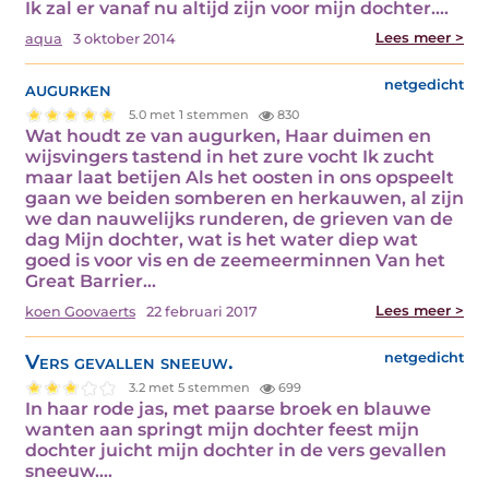
Ik zal er vanaf nu altijd zijn voor mijn dochter.…
Lees meer >
aqua
3 oktober 2014
augurken
netgedicht
5.0 met 1 stemmen
830
Wat houdt ze van augurken, Haar duimen en
wijsvingers tastend in het zure vocht Ik zucht
maar laat betijen Als het oosten in ons opspeelt
gaan we beiden somberen en herkauwen, al zijn
we dan nauwelijks runderen, de grieven van de
dag Mijn dochter, wat is het water diep wat
goed is voor vis en de zeemeerminnen Van het
Great Barrier…
Lees meer >
koen Goovaerts
22 februari 2017
Vers gevallen sneeuw.
netgedicht
3.2 met 5 stemmen
699
In haar rode jas, met paarse broek en blauwe
wanten aan springt mijn dochter feest mijn
dochter juicht mijn dochter in de vers gevallen
sneeuw.…