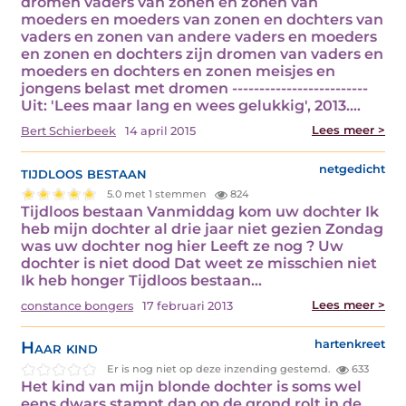
dromen vaders van zonen en zonen van
moeders en moeders van zonen en dochters van
vaders en zonen van andere vaders en moeders
en zonen en dochters zijn dromen van vaders en
moeders en dochters en zonen meisjes en
jongens belast met dromen -------------------------
Uit: 'Lees maar lang en wees gelukkig', 2013.…
Lees meer >
Bert Schierbeek
14 april 2015
tijdloos bestaan
netgedicht
5.0 met 1 stemmen
824
Tijdloos bestaan Vanmiddag kom uw dochter Ik
heb mijn dochter al drie jaar niet gezien Zondag
was uw dochter nog hier Leeft ze nog ? Uw
dochter is niet dood Dat weet ze misschien niet
Ik heb honger Tijdloos bestaan…
Lees meer >
constance bongers
17 februari 2013
Haar kind
hartenkreet
Er is nog niet op deze inzending gestemd.
633
Het kind van mijn blonde dochter is soms wel
eens dwars stampt dan op de grond rolt in de