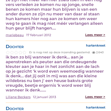
vers verleden ze komen nu op jonge, snelle
benen ze komen maar hun blijven is van een
ander duren ze zijn nu meer van daar al staan
hun kamers hier nog aan ze komen om weer
weg te gaan ik mag niet méér verlangen alleen
hun geur blijft hangen.…
Lees meer >
mariebeau
17 februari 2012
Dochter
hartenkreet
Er is nog niet op deze inzending gestemd.
2.640
ik ben zo blij wanneer ik denk... aan je
apenstreken als peuter aan die ondeugende
kleuter aan je haar in het zonlicht aan de lach
op je gezicht 'k word even weemoedig wanneer
ik denk... dat jij ooit in mij was aan die kleine
wildebras nu ben j' een heuse bakvis grote
vreugde, beetje ergernis 'k word weer blij
wanneer ik denk...…
Lees meer >
Liliane Beckers
12 januari 2013
Dochter
hartenkreet