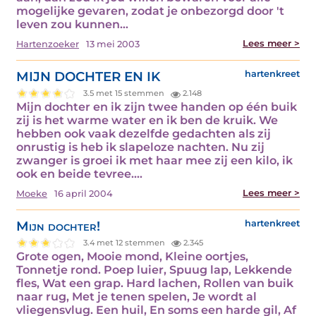
mogelijke gevaren, zodat je onbezorgd door 't
leven zou kunnen…
Lees meer >
Hartenzoeker
13 mei 2003
MIJN DOCHTER EN IK
hartenkreet
3.5 met 15 stemmen
2.148
Mijn dochter en ik zijn twee handen op één buik
zij is het warme water en ik ben de kruik. We
hebben ook vaak dezelfde gedachten als zij
onrustig is heb ik slapeloze nachten. Nu zij
zwanger is groei ik met haar mee zij een kilo, ik
ook en beide tevree.…
Lees meer >
Moeke
16 april 2004
Mijn dochter!
hartenkreet
3.4 met 12 stemmen
2.345
Grote ogen, Mooie mond, Kleine oortjes,
Tonnetje rond. Poep luier, Spuug lap, Lekkende
fles, Wat een grap. Hard lachen, Rollen van buik
naar rug, Met je tenen spelen, Je wordt al
vliegensvlug. Een huil, En soms een harde gil, Af