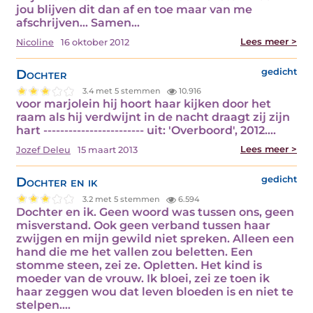
jou blijven dit dan af en toe maar van me
afschrijven... Samen…
Lees meer >
Nicoline
16 oktober 2012
Dochter
gedicht
3.4 met 5 stemmen
10.916
voor marjolein hij hoort haar kijken door het
raam als hij verdwijnt in de nacht draagt zij zijn
hart ------------------------ uit: 'Overboord', 2012.…
Lees meer >
Jozef Deleu
15 maart 2013
Dochter en ik
gedicht
3.2 met 5 stemmen
6.594
Dochter en ik. Geen woord was tussen ons, geen
misverstand. Ook geen verband tussen haar
zwijgen en mijn gewild niet spreken. Alleen een
hand die me het vallen zou beletten. Een
stomme steen, zei ze. Opletten. Het kind is
moeder van de vrouw. Ik bloei, zei ze toen ik
haar zeggen wou dat leven bloeden is en niet te
stelpen.…