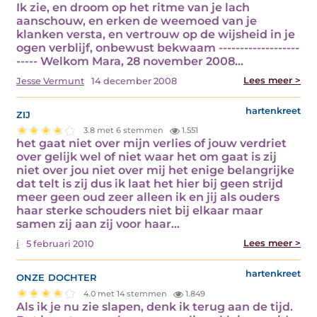
Ik zie, en droom op het ritme van je lach
aanschouw, en erken de weemoed van je
klanken versta, en vertrouw op de wijsheid in je
ogen verblijf, onbewust bekwaam -------------------
----- Welkom Mara, 28 november 2008…
Lees meer >
Jesse Vermunt
14 december 2008
zij
hartenkreet
3.8 met 6 stemmen
1.551
het gaat niet over mijn verlies of jouw verdriet
over gelijk wel of niet waar het om gaat is zij
niet over jou niet over mij het enige belangrijke
dat telt is zij dus ik laat het hier bij geen strijd
meer geen oud zeer alleen ik en jij als ouders
haar sterke schouders niet bij elkaar maar
samen zij aan zij voor haar…
Lees meer >
i
5 februari 2010
onze dochter
hartenkreet
4.0 met 14 stemmen
1.849
Als ik je nu zie slapen, denk ik terug aan de tijd.