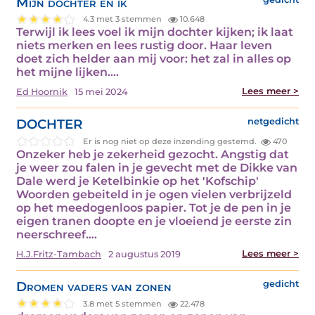
Mijn dochter en ik
4.3 met 3 stemmen
10.648
Terwijl ik lees voel ik mijn dochter kijken; ik laat
niets merken en lees rustig door. Haar leven
doet zich helder aan mij voor: het zal in alles op
het mijne lijken.…
Lees meer >
Ed Hoornik
15 mei 2024
DOCHTER
netgedicht
Er is nog niet op deze inzending gestemd.
470
Onzeker heb je zekerheid gezocht. Angstig dat
je weer zou falen in je gevecht met de Dikke van
Dale werd je Ketelbinkie op het 'Kofschip'
Woorden gebeiteld in je ogen vielen verbrijzeld
op het meedogenloos papier. Tot je de pen in je
eigen tranen doopte en je vloeiend je eerste zin
neerschreef.…
Lees meer >
H.J.Fritz-Tambach
2 augustus 2019
Dromen vaders van zonen
gedicht
3.8 met 5 stemmen
22.478