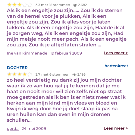
3.3 met 15 stemmen
2.682
Als ik een engeltje zou zijn..... Zou ik de sterren
van de hemel voor je plukken, Als ik een
engeltje zou zijn, Zou ik alles voor je laten
lukken. Als ik een engeltje zou zijn, Haalde ik al
je zorgen weg, Als ik een engeltje zou zijn, Had
mijn meisje nooit meer pech. Als ik een engeltje
zou zijn, Zou ik je altijd laten stralen,…
Lees meer >
Ine van Kimmenade
19 februari 2009
dochter
hartenkreet
3.7 met 6 stemmen
2.186
zo heel verdrietig nu dank zij jou mijn dochter
waar ik zo van hou gaf jij te kennen dat je me
haat en nooit meer wil zien zelfs niet op straat
moe gestreden als ik ben is er niets meer wat ik
herken aan mijn kind mijn vlees en bloed en
kwijn ik weg door hoe jij doet slaap ik pas na
uren huilen kan dan even in mijn dromen
schuilen…
Lees meer >
gerda
24 mei 2009