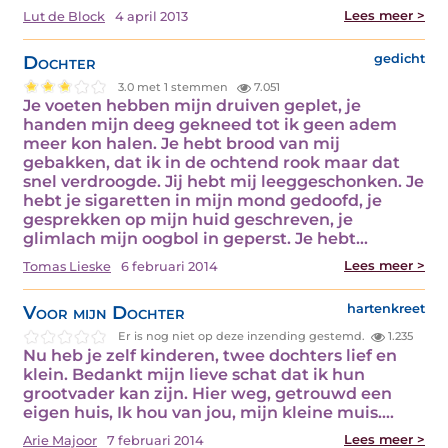
Lees meer >
Lut de Block
4 april 2013
Dochter
gedicht
3.0 met 1 stemmen
7.051
Je voeten hebben mijn druiven geplet, je
handen mijn deeg gekneed tot ik geen adem
meer kon halen. Je hebt brood van mij
gebakken, dat ik in de ochtend rook maar dat
snel verdroogde. Jij hebt mij leeggeschonken. Je
hebt je sigaretten in mijn mond gedoofd, je
gesprekken op mijn huid geschreven, je
glimlach mijn oogbol in geperst. Je hebt…
Lees meer >
Tomas Lieske
6 februari 2014
Voor mijn Dochter
hartenkreet
Er is nog niet op deze inzending gestemd.
1.235
Nu heb je zelf kinderen, twee dochters lief en
klein. Bedankt mijn lieve schat dat ik hun
grootvader kan zijn. Hier weg, getrouwd een
eigen huis, Ik hou van jou, mijn kleine muis.…
Lees meer >
Arie Majoor
7 februari 2014