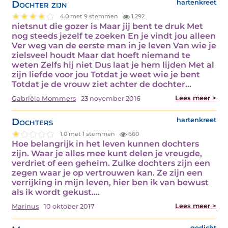
Dochter zijn
hartenkreet
4.0 met 9 stemmen
1.292
nietsnut die gozer is Maar jij bent te druk Met
nog steeds jezelf te zoeken En je vindt jou alleen
Ver weg van de eerste man in je leven Van wie je
zielsveel houdt Maar dat hoeft niemand te
weten Zelfs hij niet Dus laat je hem lijden Met al
zijn liefde voor jou Totdat je weet wie je bent
Totdat je de vrouw ziet achter de dochter…
Lees meer >
Gabriëla Mommers
23 november 2016
Dochters
hartenkreet
1.0 met 1 stemmen
660
Hoe belangrijk in het leven kunnen dochters
zijn. Waar je alles mee kunt delen je vreugde,
verdriet of een geheim. Zulke dochters zijn een
zegen waar je op vertrouwen kan. Ze zijn een
verrijking in mijn leven, hier ben ik van bewust
als ik wordt gekust.…
Lees meer >
Marinus
10 oktober 2017
gedicht