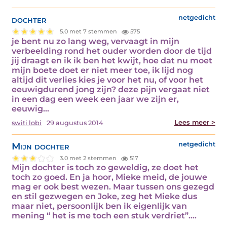
dochter
netgedicht
5.0 met 7 stemmen
575
je bent nu zo lang weg, vervaagt in mijn
verbeelding rond het ouder worden door de tijd
jij draagt en ik ik ben het kwijt, hoe dat nu moet
mijn boete doet er niet meer toe, ik lijd nog
altijd dit verlies kies je voor het nu, of voor het
eeuwigdurend jong zijn? deze pijn vergaat niet
in een dag een week een jaar we zijn er,
eeuwig…
Lees meer >
switi lobi
29 augustus 2014
Mijn dochter
netgedicht
3.0 met 2 stemmen
517
Mijn dochter is toch zo geweldig, ze doet het
toch zo goed. En ja hoor, Mieke meid, de jouwe
mag er ook best wezen. Maar tussen ons gezegd
en stil gezwegen en Joke, zeg het Mieke dus
maar niet, persoonlijk ben ik eigenlijk van
mening “ het is me toch een stuk verdriet”.…