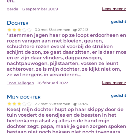
en…
Lees meer >
gerda
13 september 2009
Dochter
gedicht
3.0 met 38 stemmen
27.243
' stemmen jagen haar op ze loopt erdoorheen en
rozen vangen aan met bloeien, geuren,
schuchtere rozen overal voorbij de struiken
schijnt de zon, ze gaat daar zitten, er is daar mos
en er zijn daar vlinders, dagpauwogen,
nachtpauwogen, pijlstaarten, vossen ze leunt
achterover, ze is mijn dochter, ze kijkt niet om,
ze wil nergens in veranderen…
Lees meer >
Toon Tellegen
26 februari 2022
Mijn dochter
gedicht
2.7 met 36 stemmen
13.926
Kees) mijn dochter hupt op haar skippy door de
tuin voedert de eendjes en de beesten in het
hertenkamp alsof zij alles in de hand mijn
dochter zegt: papa, maak je geen zorgen spoken
bestaan niet noch heksen niet noch tovenaars