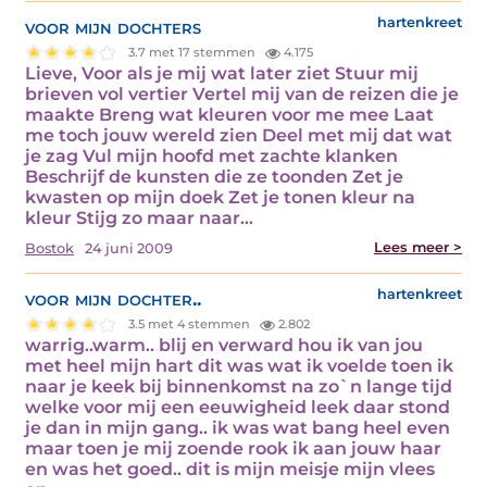
voor mijn dochters
hartenkreet
3.7 met 17 stemmen
4.175
Lieve, Voor als je mij wat later ziet Stuur mij
brieven vol vertier Vertel mij van de reizen die je
maakte Breng wat kleuren voor me mee Laat
me toch jouw wereld zien Deel met mij dat wat
je zag Vul mijn hoofd met zachte klanken
Beschrijf de kunsten die ze toonden Zet je
kwasten op mijn doek Zet je tonen kleur na
kleur Stijg zo maar naar…
Lees meer >
Bostok
24 juni 2009
voor mijn dochter..
hartenkreet
3.5 met 4 stemmen
2.802
warrig..warm.. blij en verward hou ik van jou
met heel mijn hart dit was wat ik voelde toen ik
naar je keek bij binnenkomst na zo`n lange tijd
welke voor mij een eeuwigheid leek daar stond
je dan in mijn gang.. ik was wat bang heel even
maar toen je mij zoende rook ik aan jouw haar
en was het goed.. dit is mijn meisje mijn vlees