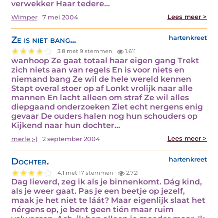
verwekker Haar tedere…
Lees meer >
Wimper
7 mei 2004
Ze is niet bang...
hartenkreet
3.8 met 9 stemmen
1.611
wanhoop Ze gaat totaal haar eigen gang Trekt
zich niets aan van regels En is voor niets en
niemand bang Ze wil de hele wereld kennen
Stapt overal stoer op af Lonkt vrolijk naar alle
mannen En lacht alleen om straf Ze wil alles
diepgaand onderzoeken Ziet echt nergens enig
gevaar De ouders halen nog hun schouders op
Kijkend naar hun dochter…
Lees meer >
merle ;-)
2 september 2004
Dochter.
hartenkreet
4.1 met 17 stemmen
2.721
Dag lieverd, zeg ik als je binnenkomt. Dág kind,
als je weer gaat. Pas je een beetje op jezelf,
maak je het niet te láát? Maar eigenlijk slaat het
nérgens op, je bent geen tién maar ruim