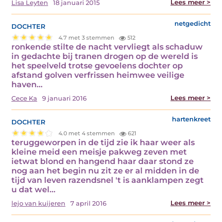
Lees meer >
Lisa Leyten
18 januari 2015
dochter
netgedicht
4.7 met 3 stemmen
512
ronkende stilte de nacht vervliegt als schaduw
in gedachte bij tranen drogen op de wereld is
het speelveld trotse gevoelens dochter op
afstand golven verfrissen heimwee veilige
haven…
Lees meer >
Cece Ka
9 januari 2016
dochter
hartenkreet
4.0 met 4 stemmen
621
teruggeworpen in de tijd zie ik haar weer als
kleine meid een meisje pakweg zeven met
ietwat blond en hangend haar daar stond ze
nog aan het begin nu zit ze er al midden in de
tijd van leven razendsnel 't is aanklampen zegt
u dat wel…
Lees meer >
lejo van kuijeren
7 april 2016