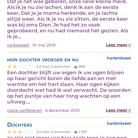
Dat je net was geboren, onze lieve kleine meid.
Als ik je nu zie lachen, denk ik aan de eerste
keer, Dat je je mama herkende, en je lachte
altijd weer. Als ik je nu zie zitten, de eerste keer
was bij oma Dien. Je had het zo vaak
geprobeerd, en nu had niemand het gezien. Als
ik je…
Lees meer >
ria boogert
10 mei 2010
mijn dochter vroeger en nu
hartenkreet
2.0 met 2 stemmen
899
Een dochter blijft uw eigen ik uw ogen blijven
op haar gericht boren de liefde aan en met
warmte om het hart slaan. Haar ogen kijken
doordacht wat had ik wel verwacht. De woorden
op het puntje van haar tong wachten op een
uitweg.…
Lees meer >
claire vanfleteren
6 december 2010
Dochters
hartenkreet
3.0 met 3 stemmen
1.597
ze zijn niet meer van hier zoals toen in een nog