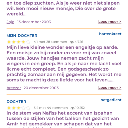
en toe diep zuchten, Als je weer niet niet slapen
wil. Een mooi nieuw mensje, Die over de grote
wereld…
Lees meer >
Jojo
13 december 2003
mijn dochter
hartenkreet
4.1 met 28 stemmen
4.726
Mijn lieve kleine wonder een engeltje op aarde.
Een meisje zo bijzonder en voor mij van zoveel
waarde. Jouw handjes nemen zacht mijn
vingers in een greep. En als je naar me lacht voel
ik me echt compleet. Een godsgeschenk zo
prachtig zomaar aan mij gegeven. Het wordt me
soms te machtig deze liefde voor het leven...…
Lees meer >
breezer
20 december 2003
dochter
netgedicht
3.4 met 44 stemmen
10.252
in de stem van Nafiss het accent van Ispahan
tussen de stijlen van het balkon het gezicht van
Amir het gemekker van schapen dat van het