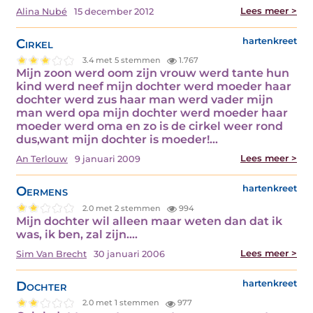
Lees meer >
Alina Nubé
15 december 2012
Cirkel
hartenkreet
3.4 met 5 stemmen
1.767
Mijn zoon werd oom zijn vrouw werd tante hun
kind werd neef mijn dochter werd moeder haar
dochter werd zus haar man werd vader mijn
man werd opa mijn dochter werd moeder haar
moeder werd oma en zo is de cirkel weer rond
dus,want mijn dochter is moeder!…
Lees meer >
An Terlouw
9 januari 2009
Oermens
hartenkreet
2.0 met 2 stemmen
994
Mijn dochter wil alleen maar weten dan dat ik
was, ik ben, zal zijn.…
Lees meer >
Sim Van Brecht
30 januari 2006
Dochter
hartenkreet
2.0 met 1 stemmen
977