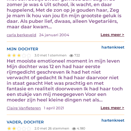
zomer je was 4 Uit school, ik wacht, en daar
huppelend, Met de zon op je gouden haar, Zeg
je mam ik hou van jou En mijn grootste geluk is
daar. Als puber lief, dwaas, alleen Vegetariërs,
maar daar kwam…
Lees meer >
carla berkeveld
24 januari 2004
mijn dochter
hartenkreet
3.0 met 1 stemmen
722
Het mooiste emotioneel moment in mijn leven
Mijn dochter was 12 en had haar eerste
rijmgedicht geschreven Ik had het niet
verwacht of gedacht Ik had haar daarvoor niet
in staat geacht Het was prachtig en met
fantasie en realiteit doorweven Ik had haar toch
een stukje van mij meegegeven Voor een
moeder zijn heel kleine dingen net als…
Lees meer >
Claire Vanfleteren
1 april 2021
vader, dochter
hartenkreet
2.0 met 26 stemmen
4.180