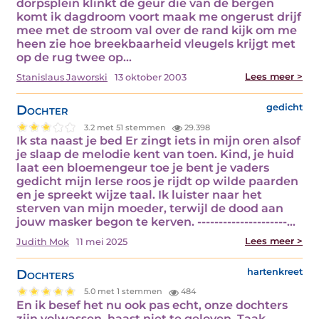
dorpsplein klinkt de geur die van de bergen
komt ik dagdroom voort maak me ongerust drijf
mee met de stroom val over de rand kijk om me
heen zie hoe breekbaarheid vleugels krijgt met
op de rug twee op…
Lees meer >
Stanislaus Jaworski
13 oktober 2003
Dochter
gedicht
3.2 met 51 stemmen
29.398
Ik sta naast je bed Er zingt iets in mijn oren alsof
je slaap de melodie kent van toen. Kind, je huid
laat een bloemengeur toe je bent je vaders
gedicht mijn Ierse roos je rijdt op wilde paarden
en je spreekt wijze taal. Ik luister naar het
sterven van mijn moeder, terwijl de dood aan
jouw masker begon te kerven. ---------------------…
Lees meer >
Judith Mok
11 mei 2025
Dochters
hartenkreet
5.0 met 1 stemmen
484
En ik besef het nu ook pas echt, onze dochters
zijn volwassen, haast niet te geloven. Taak