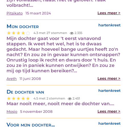
volbracht!…
Lees meer >
Pitsikato
15 maart 2024
Mijn dochter
hartenkreet
4.3 met 27 stemmen
2.335
Mijn dochter gaat voor 't eerst vanavond
stappen. Ik weet het wel, het is te dwaas
gedacht. Maar hoeveel bange uurtjes heeft zo'n
nacht? En zou ze in gevaar kunnen ontsnappen?
Onrustig loop ik recht en dwars door 't huis. En
zou ze in paniek kunnen ontwijken? En zou ze
mij op tijd kunnen bereiken?…
Lees meer >
Areth
11 juni 2008
De dochter van
hartenkreet
4.5 met 2 stemmen
2.451
Maar nooit meer, nooit meer de dochter van.…
Lees meer >
Mosjo
5 november 2008
Voor mijn dochter...
hartenkreet