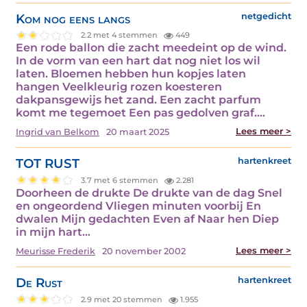
Kom nog eens langs
netgedicht
2.2 met 4 stemmen
449
Een rode ballon die zacht meedeint op de wind.
In de vorm van een hart dat nog niet los wil
laten. Bloemen hebben hun kopjes laten
hangen Veelkleurig rozen koesteren
dakpansgewijs het zand. Een zacht parfum
komt me tegemoet Een pas gedolven graf.…
Lees meer >
Ingrid van Belkom
20 maart 2025
TOT RUST
hartenkreet
3.7 met 6 stemmen
2.281
Doorheen de drukte De drukte van de dag Snel
en ongeordend Vliegen minuten voorbij En
dwalen Mijn gedachten Even af Naar hen Diep
in mijn hart…
Lees meer >
Meurisse Frederik
20 november 2002
De Rust
hartenkreet
2.9 met 20 stemmen
1.955