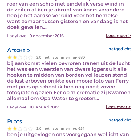
roer van een schip met eindelijk verse wind in
de zeilen al ben je abrupt van koers veranderd
heb je het aardse verruild voor het hemelse
want zomaar tussen gisteren en vandaag is het
doek gevallen…
Lees meer >
LadyLove
9 december 2016
Afscheid
netgedicht
2.0 met 1 stemmen
680
bij aankomst vielen bevroren tranen uit de lucht
het was een weerzien van dwarsliggers uit alle
hoeken te midden van borden vol leuzen stond
de kist erboven prijkte een mooie foto van Ferry
met poes op schoot ik heb nog nooit zoveel
fotografen gezien Fer op ’n crematie zij kwamen
allemaal om Opa Water te groeten…
Lees meer >
LadyLove
18 januari 2017
Plots
netgedicht
2.0 met 1 stemmen
654
ben je uitgevlogen ons voorgegaan wellicht van