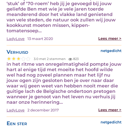
‘stuk’ of ‘70-roem’ heb jij je gevoegd bij jouw
geliefde Ben met wie je vele jaren toerde
meanderend door het vlakke land genietend
van vele steden, de natuur ook zullen wij jouw
kookkunst moeten missen, kippen-
tomatensoep…
Lees meer >
LadyLove
13 maart 2020
Verhuisd
netgedicht
3.0 met 2 stemmen
823
in het ritme van onregelmatigheid pompte jouw
hart al enige tijd met moeite het hoofd wilde
wel had nog zoveel plannen maar het lijf nu
jouw ogen zijn gesloten ben je over naar daar
waar wij geen weet van hebben nooit meer die
guitige lach de Belgische ondertoon pretogen
wanneer je genoot van het leven nu verhuis jij
naar onze herinnering…
Lees meer >
LadyLove
2 december 2017
Een ster
netgedicht