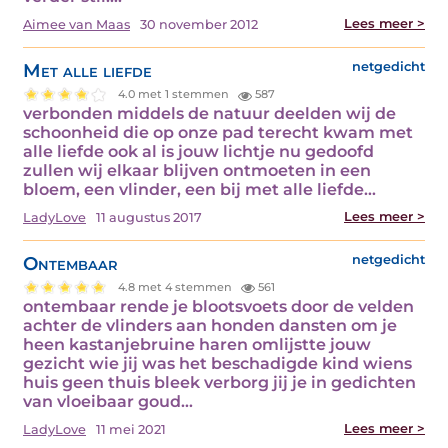
Lees meer >
Aimee van Maas
30 november 2012
Met alle liefde
netgedicht
4.0 met 1 stemmen
587
verbonden middels de natuur deelden wij de
schoonheid die op onze pad terecht kwam met
alle liefde ook al is jouw lichtje nu gedoofd
zullen wij elkaar blijven ontmoeten in een
bloem, een vlinder, een bij met alle liefde…
Lees meer >
LadyLove
11 augustus 2017
Ontembaar
netgedicht
4.8 met 4 stemmen
561
ontembaar rende je blootsvoets door de velden
achter de vlinders aan honden dansten om je
heen kastanjebruine haren omlijstte jouw
gezicht wie jij was het beschadigde kind wiens
huis geen thuis bleek verborg jij je in gedichten
van vloeibaar goud…
Lees meer >
LadyLove
11 mei 2021