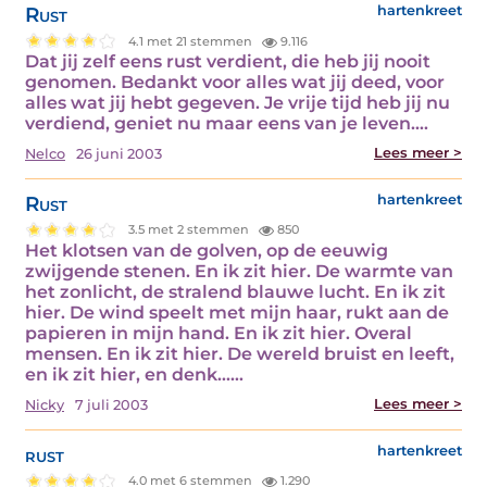
Rust
hartenkreet
4.1 met 21 stemmen
9.116
Dat jij zelf eens rust verdient, die heb jij nooit
genomen. Bedankt voor alles wat jij deed, voor
alles wat jij hebt gegeven. Je vrije tijd heb jij nu
verdiend, geniet nu maar eens van je leven.…
Lees meer >
Nelco
26 juni 2003
Rust
hartenkreet
3.5 met 2 stemmen
850
Het klotsen van de golven, op de eeuwig
zwijgende stenen. En ik zit hier. De warmte van
het zonlicht, de stralend blauwe lucht. En ik zit
hier. De wind speelt met mijn haar, rukt aan de
papieren in mijn hand. En ik zit hier. Overal
mensen. En ik zit hier. De wereld bruist en leeft,
en ik zit hier, en denk...…
Lees meer >
Nicky
7 juli 2003
rust
hartenkreet
4.0 met 6 stemmen
1.290