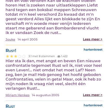
niet en voel verloren Kan de krachten vloeien
horen Het is zoeken naar uitlaatkleppen Liefst
hard tegen een boksbal meppen Schreeuwen
totdat m'n keel verschord Zo kwaad dat m'n
geest verdord Alles lijkt een blokkade te zijn En
verschaft m'n woede meer venijn Iedereen
staart me gebarend aan Bombarderend vlucht
ik er vandaan Zoek de rust…
Lees meer >
Jouke
14 april 2005
Rust!
hartenkreet
3.1 met 8 stemmen
1.422
Hier sta ik dan, met angst en beven Een nieuwe
confrontatie tegemoet Rust wil ik, niet voor heel
even Leven!… niet omdat het moet Laf? Neen
zeg, ben je mal! Heb genoeg het hoofd geboden
Confrontaties, velen in getal Maar, ook ik heb zo
mijn noden Ik vraag niet veel, slecht één
verlangen Rust!…
Lees meer >
Mirjam Henkes
14 augustus 2005
Rust
hartenkreet