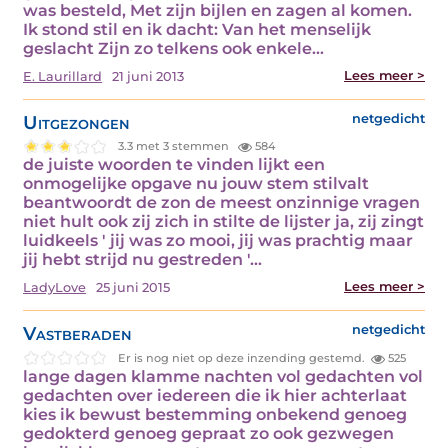
was besteld, Met zijn bijlen en zagen al komen.
Ik stond stil en ik dacht: Van het menselijk
geslacht Zijn zo telkens ook enkele…
Lees meer >
E. Laurillard
21 juni 2013
Uitgezongen
netgedicht
3.3 met 3 stemmen
584
de juiste woorden te vinden lijkt een
onmogelijke opgave nu jouw stem stilvalt
beantwoordt de zon de meest onzinnige vragen
niet hult ook zij zich in stilte de lijster ja, zij zingt
luidkeels ' jij was zo mooi, jij was prachtig maar
jij hebt strijd nu gestreden '…
Lees meer >
LadyLove
25 juni 2015
Vastberaden
netgedicht
Er is nog niet op deze inzending gestemd.
525
lange dagen klamme nachten vol gedachten vol
gedachten over iedereen die ik hier achterlaat
kies ik bewust bestemming onbekend genoeg
gedokterd genoeg gepraat zo ook gezwegen