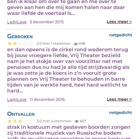
ben ik klaar om over te gaan en me over te
geven aan hen die mij komen halen naar daar
waar liefde de voertaal is…
Lees meer >
LadyLove
5 december 2015
Gebroken
netgedicht
2.0 met 1 stemmen
698
en dan opeens is de cirkel rond wederom terug
bij jouw vroegere liefde, Vrij Theater bezield
nam je het stokje over van voorzitter net met
pensioen dus nu had je alle tijd strijdvaardig als
je was zette je de koers in z’n vooruit grote
plannen om Vrij Theater te behouden in barre
tijden van je werkte hard, heel hard wellicht te
hard…
Lees meer >
LadyLove
11 december 2016
Ontvallen
netgedicht
3.0 met 4 stemmen
667
strak in kostuum met gesteven boorden zongen
zij traditionele muziek van Russische bodem
zelfs de muzikanten speelden in groen kostuum