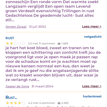
zonneschijn Een ronde vorm Dat warmte zoekt
Langzaam verglijdt Een open raam Levend
groen Verdeelt evenwichtig Trillingen in rust
Gedachteloos De geademde lucht- Sust alles
stil…
Lees meer >
Jeroen Zwaal
12 juli 2002
rust
netgedicht
2.5 met 11 stemmen
1.069
je hart het kost bloed, zweet en tranen om te
kloppen een schittering van zonlicht treft jou de
voorgrond ligt voor je open maak je passen rap
voor de schaduw komt en je wachten moet op
nieuwe kansen normaal een kus, dan weet je
dat ik om je geef nu die angstaanjagende stilte
wat zo kraakt woorden blijven uit, daar waar je
ze verlangt rust…
Lees meer >
Jasper de Jong
31 maart 2004
Rust..
hartenkreet
4.2 met 4 stemmen
2.493