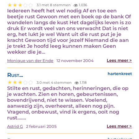
3.1 met 8 stemmen
1.036
Iedereen heeft het wel nodig Af en toe een
beetje rust Gewoon met een boek op de bank Of
wandelen langs de kust Het dagelijks leven is zo
druk Er wordt veel van ons verwacht Dat is niet
erg, het lukt je wel Want uit die rust put je je
kracht Gewoon tijd voor jezelf Niemand die aan
je trekt Je hoofd leeg kunnen maken Geen
wekker die je…
Lees meer >
Monique van der Ende
12 november 2004
Rust...
hartenkreet
3.0 met 4 stemmen
1.118
Stilte en rust, gedachten, herinneringen, die op
je wachten. Zien en horen, gebeurtenissen,
bovendrijvend, niet te wissen. Voelend,
aanwezig zijn, overheerst, alleen nog pijn.
Vragend, onbewust, vind ik ergens, ooit nog
rust....…
Lees meer >
Astrid G
2 februari 2005