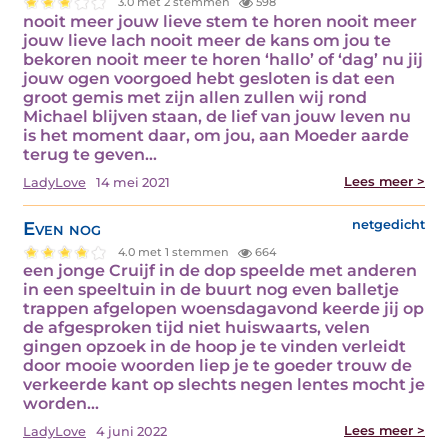
3.0 met 2 stemmen
598
nooit meer jouw lieve stem te horen nooit meer
jouw lieve lach nooit meer de kans om jou te
bekoren nooit meer te horen ‘hallo’ of ‘dag’ nu jij
jouw ogen voorgoed hebt gesloten is dat een
groot gemis met zijn allen zullen wij rond
Michael blijven staan, de lief van jouw leven nu
is het moment daar, om jou, aan Moeder aarde
terug te geven…
Lees meer >
LadyLove
14 mei 2021
Even nog
netgedicht
4.0 met 1 stemmen
664
een jonge Cruijf in de dop speelde met anderen
in een speeltuin in de buurt nog even balletje
trappen afgelopen woensdagavond keerde jij op
de afgesproken tijd niet huiswaarts, velen
gingen opzoek in de hoop je te vinden verleidt
door mooie woorden liep je te goeder trouw de
verkeerde kant op slechts negen lentes mocht je
worden…
Lees meer >
LadyLove
4 juni 2022