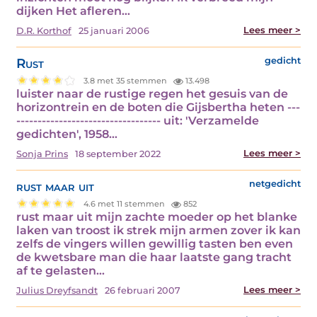
dijken Het afleren…
Lees meer >
D.R. Korthof
25 januari 2006
Rust
gedicht
3.8 met 35 stemmen
13.498
luister naar de rustige regen het gesuis van de
horizontrein en de boten die Gijsbertha heten ---
---------------------------------- uit: 'Verzamelde
gedichten', 1958…
Lees meer >
Sonja Prins
18 september 2022
rust maar uit
netgedicht
4.6 met 11 stemmen
852
rust maar uit mijn zachte moeder op het blanke
laken van troost ik strek mijn armen zover ik kan
zelfs de vingers willen gewillig tasten ben even
de kwetsbare man die haar laatste gang tracht
af te gelasten…
Lees meer >
Julius Dreyfsandt
26 februari 2007