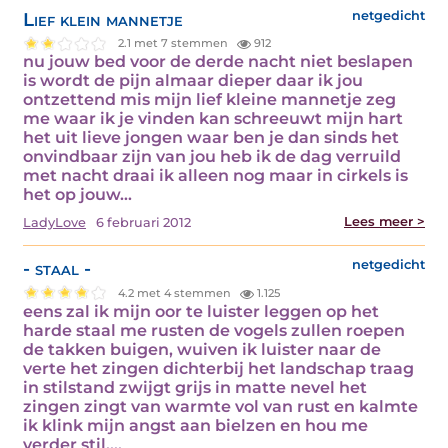
Lief klein mannetje
netgedicht
2.1 met 7 stemmen
912
nu jouw bed voor de derde nacht niet beslapen
is wordt de pijn almaar dieper daar ik jou
ontzettend mis mijn lief kleine mannetje zeg
me waar ik je vinden kan schreeuwt mijn hart
het uit lieve jongen waar ben je dan sinds het
onvindbaar zijn van jou heb ik de dag verruild
met nacht draai ik alleen nog maar in cirkels is
het op jouw…
Lees meer >
LadyLove
6 februari 2012
- staal -
netgedicht
4.2 met 4 stemmen
1.125
eens zal ik mijn oor te luister leggen op het
harde staal me rusten de vogels zullen roepen
de takken buigen, wuiven ik luister naar de
verte het zingen dichterbij het landschap traag
in stilstand zwijgt grijs in matte nevel het
zingen zingt van warmte vol van rust en kalmte
ik klink mijn angst aan bielzen en hou me
verder stil.…