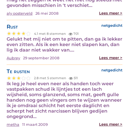
gevonden misschien in 't verschiet…
Lees meer >
aly oosterveld
26 mei 2008
Rust
netgedicht
4.1 met 8 stemmen
701
Gelukt het mij niet om te pitten, dan ga ik lekker
even zitten. Als ik een keer niet slapen kan, dan
lig ik daar niet wakker van.…
Lees meer >
Aubrey
29 september 2008
Te rusten
netgedicht
2.8 met 5 stemmen
511
Ik leg je heel even neer als handen toch weer
vastpakken schud ik lijntjes tot een lach
wijsheid, soms glanzend, soms mat, geeft gulle
handen nog geen vingers om te wijzen wanneer
ik je omdraai schicht het eerste daglicht en
scherpt het zicht narcissen blijven gedijen
ongegrond…
Lees meer >
metha
11 maart 2009