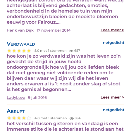
achterlaat is blijvend gedachten, emoties,
verbondenheid in de hemelse tuin van mijn
onderbewustzijn bloeien de mooiste bloemen
eeuwig voor Fairouz.…
Lees meer >
Henk van Dijk
17 november 2014
Verdwaald
netgedicht
5.0 met 1 stemmen
657
hoe kon je zo verdwaald zijn was het leven zo’n
gevecht de strijd in jouw hoofd
ondoorgrondelijk hoe wij jou ook liefden bleek
dat niet genoeg niet voldoende reden om te
blijven daar waar wij zijn wij die het leven
anders ervaren al is ’t nooit zonder slag of stoot
is het gemis al begonnen…
Lees meer >
LadyLove
9 juli 2016
Abrupt
netgedicht
4.0 met 1 stemmen
584
het verschil tussen gisteren en vandaag is een
immense stilte die je achterlaat je stond aan het