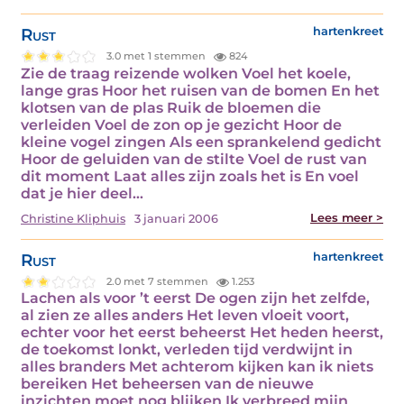
Rust
hartenkreet
3.0 met 1 stemmen
824
Zie de traag reizende wolken Voel het koele,
lange gras Hoor het ruisen van de bomen En het
klotsen van de plas Ruik de bloemen die
verleiden Voel de zon op je gezicht Hoor de
kleine vogel zingen Als een sprankelend gedicht
Hoor de geluiden van de stilte Voel de rust van
dit moment Laat alles zijn zoals het is En voel
dat je hier deel…
Lees meer >
Christine Kliphuis
3 januari 2006
Rust
hartenkreet
2.0 met 7 stemmen
1.253
Lachen als voor ’t eerst De ogen zijn het zelfde,
al zien ze alles anders Het leven vloeit voort,
echter voor het eerst beheerst Het heden heerst,
de toekomst lonkt, verleden tijd verdwijnt in
alles branders Met achterom kijken kan ik niets
bereiken Het beheersen van de nieuwe
inzichten moet nog blijken Ik verbreed mijn