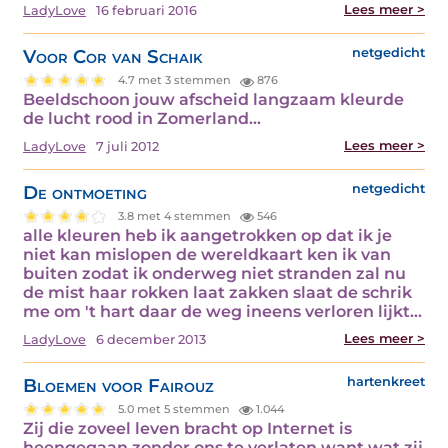
Lees meer >
LadyLove
16 februari 2016
Voor Cor van Schaik
netgedicht
4.7 met 3 stemmen
876
Beeldschoon jouw afscheid langzaam kleurde
de lucht rood in Zomerland…
Lees meer >
LadyLove
7 juli 2012
De ontmoeting
netgedicht
3.8 met 4 stemmen
546
alle kleuren heb ik aangetrokken op dat ik je
niet kan mislopen de wereldkaart ken ik van
buiten zodat ik onderweg niet stranden zal nu
de mist haar rokken laat zakken slaat de schrik
me om 't hart daar de weg ineens verloren lijkt…
Lees meer >
LadyLove
6 december 2013
Bloemen voor Fairouz
hartenkreet
5.0 met 5 stemmen
1.044
Zij die zoveel leven bracht op Internet is
heengegaan zonder ons te verlaten want wat zij