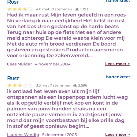
Rust
hartenkreet
4.0 met 10 stemmen
1.393
Had ik maar rust Mijn leven geleefd in een roes
Nu verlang ik naar eerlijkheid Het liefst de rust
van het bos Uren gedanst op de harde beats
Terug naar huis op de fiets Met een of andere
meid achterop De wereld was te klein voor mij
Met de auto m'n brood verdienen De boord
gesteven en gestreken Producten aansmeren
voor erkenning De zakenwereld…
Lees meer >
Cees Mulder
4 november 2004
Rust
hartenkreet
3.3 met 7 stemmen
2.596
ik ontlaad het leven even uit mijn lijf
ontspannen als een lappenpop adem lucht weg
als ik opgetild verblijf met kop en kont in de
palmen van jouw handen straks na een
ontzielde pauze verneem ik zachtjes uit jouw
mond dat mijn voortbestaan bij elke prille dag
in stof of geest opnieuw begint…
Lees meer >
Laurens Windig
5 december 2005