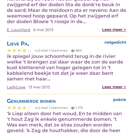
zwijgend erf der doden Sta de donk're beuk in
de aard; Maar de meidoorn sta er nevens: Aan de
weemoed hoop gepaard. Op het zwijgend erf
der doden Bloeie 't roosje in de…
Lees meer >
E. Laurillard
6 mei 2013
Lieve Pa,
netgedicht
4.0 met 1 stemmen
862
ik spiegel jouw schoonheid terug in de rivier
welke 't brengen zal daar waar de zon de aarde
kust kletterend van hoger gelegen tot in 't
kabbelend beekje tot dat je weer daar bent
samen met haar…
Lees meer >
LadyLove
13 mei 2013
Genummerde bomen
poëzie
4.0 met 1 stemmen
1.175
'k Liep alleen door het woud, En te midden van
't hout Zag ik enkele genummerde bomen. 't
Was een merk, dat ze alras zouden worden
geveld. 'k Zag de houthakker, die door de heer