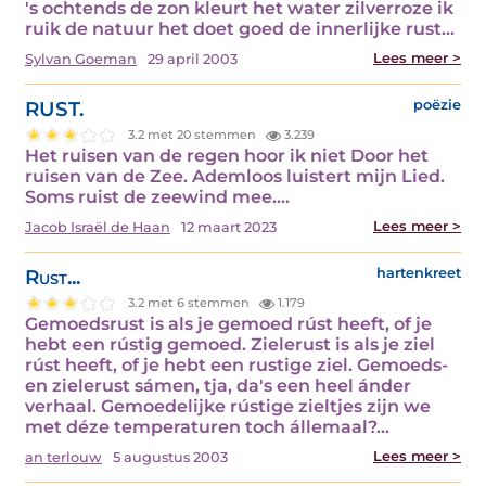
's ochtends de zon kleurt het water zilverroze ik
ruik de natuur het doet goed de innerlijke rust…
Lees meer >
Sylvan Goeman
29 april 2003
RUST.
poëzie
3.2 met 20 stemmen
3.239
Het ruisen van de regen hoor ik niet Door het
ruisen van de Zee. Ademloos luistert mijn Lied.
Soms ruist de zeewind mee.…
Lees meer >
Jacob Israël de Haan
12 maart 2023
Rust...
hartenkreet
3.2 met 6 stemmen
1.179
Gemoedsrust is als je gemoed rúst heeft, of je
hebt een rústig gemoed. Zielerust is als je ziel
rúst heeft, of je hebt een rustige ziel. Gemoeds-
en zielerust sámen, tja, da's een heel ánder
verhaal. Gemoedelijke rústige zieltjes zijn we
met déze temperaturen toch állemaal?…
Lees meer >
an terlouw
5 augustus 2003