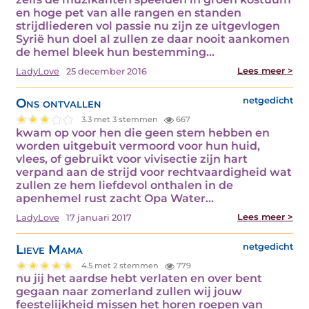
en hoge pet van alle rangen en standen
strijdliederen vol passie nu zijn ze uitgevlogen
Syrië hun doel al zullen ze daar nooit aankomen
de hemel bleek hun bestemming…
Lees meer >
LadyLove
25 december 2016
Ons ontvallen
netgedicht
3.3 met 3 stemmen
667
kwam op voor hen die geen stem hebben en
worden uitgebuit vermoord voor hun huid,
vlees, of gebruikt voor vivisectie zijn hart
verpand aan de strijd voor rechtvaardigheid wat
zullen ze hem liefdevol onthalen in de
apenhemel rust zacht Opa Water…
Lees meer >
LadyLove
17 januari 2017
Lieve Mama
netgedicht
4.5 met 2 stemmen
779
nu jij het aardse hebt verlaten en over bent
gegaan naar zomerland zullen wij jouw
feestelijkheid missen het horen roepen van