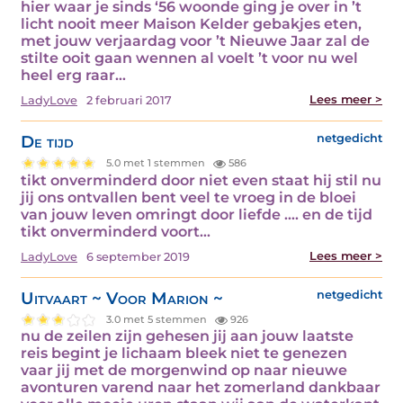
hier waar je sinds ‘56 woonde ging je over in ’t
licht nooit meer Maison Kelder gebakjes eten,
met jouw verjaardag voor ’t Nieuwe Jaar zal de
stilte ooit gaan wennen al voelt ’t voor nu wel
heel erg raar…
Lees meer >
LadyLove
2 februari 2017
De tijd
netgedicht
5.0 met 1 stemmen
586
tikt onverminderd door niet even staat hij stil nu
jij ons ontvallen bent veel te vroeg in de bloei
van jouw leven omringt door liefde …. en de tijd
tikt onverminderd voort…
Lees meer >
LadyLove
6 september 2019
Uitvaart ~ Voor Marion ~
netgedicht
3.0 met 5 stemmen
926
nu de zeilen zijn gehesen jij aan jouw laatste
reis begint je lichaam bleek niet te genezen
vaar jij met de morgenwind op naar nieuwe
avonturen varend naar het zomerland dankbaar