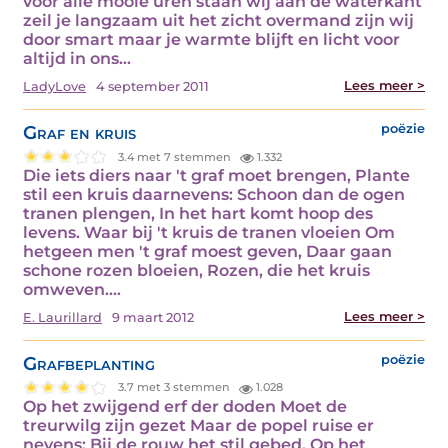
voor alle mooie uren staan wij aan de waterkant
zeil je langzaam uit het zicht overmand zijn wij
door smart maar je warmte blijft en licht voor
altijd in ons…
Lees meer >
LadyLove
4 september 2011
Graf en kruis
poëzie
3.4 met 7 stemmen
1.332
Die iets diers naar 't graf moet brengen, Plante
stil een kruis daarnevens: Schoon dan de ogen
tranen plengen, In het hart komt hoop des
levens. Waar bij 't kruis de tranen vloeien Om
hetgeen men 't graf moest geven, Daar gaan
schone rozen bloeien, Rozen, die het kruis
omweven.…
Lees meer >
E. Laurillard
9 maart 2012
Grafbeplanting
poëzie
3.7 met 3 stemmen
1.028
Op het zwijgend erf der doden Moet de
treurwilg zijn gezet Maar de popel ruise er
nevens: Bij de rouw het stil gebed. Op het