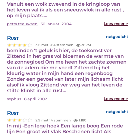
Vanuit een wolk zwevend in de kringloop van
het leven val ik als een sneeuwvlok in alle rust ,
op mijn plaats.…
Lees meer >
petra teeuwsen
30 januari 2004
Rust
netgedicht
3.6 met 264 stemmen
38.251
beminden 't geluk is hier, de toekomst ver
Zittend in het gras vol bloemen de warmte van
de zonnegloed Om me heen het zachte zoemen
van de adem die me voedt Zittend bij het
kleurig water in mijn hand een regenboog
Zonder een gevoel van later mijn lichaam licht
alsof ik vloog Zittend ver weg van het leven de
stilte klinkt in alle rust…
Lees meer >
sephus
8 april 2002
Rust
netgedicht
2.9 met 14 stemmen
1.180
In mij -Een lege hoek Een lange boog Een rode
lijn Een groot wit vlak Beschenen licht Als