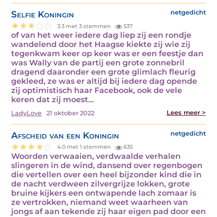
Selfie Koningin
netgedicht
3.3 met 3 stemmen
537
of van het weer iedere dag liep zij een rondje
wandelend door het Haagse kiekte zij wie zij
tegenkwam keer op keer was er een feestje dan
was Wally van de partij een grote zonnebril
dragend daaronder een grote glimlach fleurig
gekleed, ze was er altijd bij iedere dag opende
zij optimistisch haar Facebook, ook de vele
keren dat zij moest…
Lees meer >
LadyLove
21 oktober 2022
Afscheid van een Koningin
netgedicht
4.0 met 1 stemmen
635
Woorden verwaaien, verdwaalde verhalen
slingeren in de wind, dansend over regenbogen
die vertellen over een heel bijzonder kind die in
de nacht verdween zilvergrijze lokken, grote
bruine kijkers een ontwapende lach zomaar is
ze vertrokken, niemand weet waarheen van
jongs af aan tekende zij haar eigen pad door een