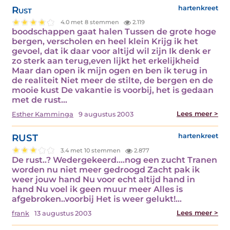
Rust
hartenkreet
4.0 met 8 stemmen
2.119
boodschappen gaat halen Tussen de grote hoge
bergen, verscholen en heel klein Krijg ik het
gevoel, dat ik daar voor altijd wil zijn Ik denk er
zo sterk aan terug,even lijkt het erkelijkheid
Maar dan open ik mijn ogen en ben ik terug in
de realiteit Niet meer de stilte, de bergen en de
mooie kust De vakantie is voorbij, het is gedaan
met de rust…
Lees meer >
Esther Kamminga
9 augustus 2003
RUST
hartenkreet
3.4 met 10 stemmen
2.877
De rust..? Wedergekeerd....nog een zucht Tranen
worden nu niet meer gedroogd Zacht pak ik
weer jouw hand Nu voor echt altijd hand in
hand Nu voel ik geen muur meer Alles is
afgebroken..voorbij Het is weer gelukt!…
Lees meer >
frank
13 augustus 2003