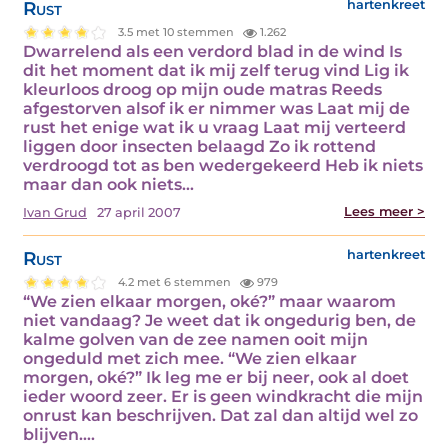
Rust
hartenkreet
3.5 met 10 stemmen
1.262
Dwarrelend als een verdord blad in de wind Is
dit het moment dat ik mij zelf terug vind Lig ik
kleurloos droog op mijn oude matras Reeds
afgestorven alsof ik er nimmer was Laat mij de
rust het enige wat ik u vraag Laat mij verteerd
liggen door insecten belaagd Zo ik rottend
verdroogd tot as ben wedergekeerd Heb ik niets
maar dan ook niets…
Lees meer >
Ivan Grud
27 april 2007
Rust
hartenkreet
4.2 met 6 stemmen
979
“We zien elkaar morgen, oké?” maar waarom
niet vandaag? Je weet dat ik ongedurig ben, de
kalme golven van de zee namen ooit mijn
ongeduld met zich mee. “We zien elkaar
morgen, oké?” Ik leg me er bij neer, ook al doet
ieder woord zeer. Er is geen windkracht die mijn
onrust kan beschrijven. Dat zal dan altijd wel zo
blijven.…