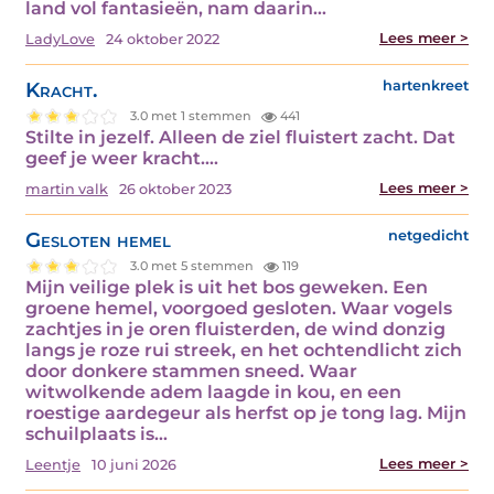
land vol fantasieën, nam daarin…
Lees meer >
LadyLove
24 oktober 2022
Kracht.
hartenkreet
3.0 met 1 stemmen
441
Stilte in jezelf. Alleen de ziel fluistert zacht. Dat
geef je weer kracht.…
Lees meer >
martin valk
26 oktober 2023
Gesloten hemel
netgedicht
3.0 met 5 stemmen
119
Mijn veilige plek is uit het bos geweken. Een
groene hemel, voorgoed gesloten. Waar vogels
zachtjes in je oren fluisterden, de wind donzig
langs je roze rui streek, en het ochtendlicht zich
door donkere stammen sneed. Waar
witwolkende adem laagde in kou, en een
roestige aardegeur als herfst op je tong lag. Mijn
schuilplaats is…
Lees meer >
Leentje
10 juni 2026