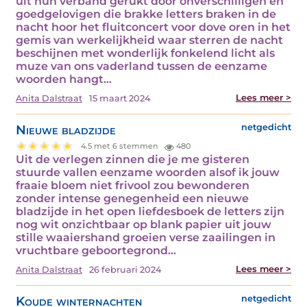
uit hun verband gerukt door onverschilligen en
goedgelovigen die brakke letters braken in de
nacht hoor het fluitconcert voor dove oren in het
gemis van werkelijkheid waar sterren de nacht
beschijnen met wonderlijk fonkelend licht als
muze van ons vaderland tussen de eenzame
woorden hangt…
Lees meer >
Anita Dalstraat
15 maart 2024
Nieuwe bladzijde
netgedicht
4.5 met 6 stemmen
480
Uit de verlegen zinnen die je me gisteren
stuurde vallen eenzame woorden alsof ik jouw
fraaie bloem niet frivool zou bewonderen
zonder intense genegenheid een nieuwe
bladzijde in het open liefdesboek de letters zijn
nog wit onzichtbaar op blank papier uit jouw
stille waaiershand groeien verse zaailingen in
vruchtbare geboortegrond…
Lees meer >
Anita Dalstraat
26 februari 2024
Koude winternachten
netgedicht