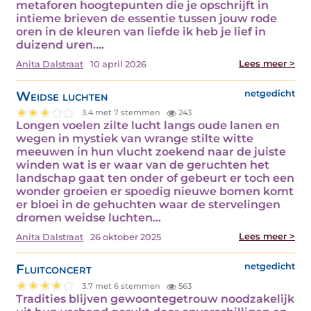
metaforen hoogtepunten die je opschrijft in
intieme brieven de essentie tussen jouw rode
oren in de kleuren van liefde ik heb je lief in
duizend uren.…
Lees meer >
Anita Dalstraat
10 april 2026
Weidse luchten
netgedicht
3.4 met 7 stemmen
243
Longen voelen zilte lucht langs oude lanen en
wegen in mystiek van wrange stilte witte
meeuwen in hun vlucht zoekend naar de juiste
winden wat is er waar van de geruchten het
landschap gaat ten onder of gebeurt er toch een
wonder groeien er spoedig nieuwe bomen komt
er bloei in de gehuchten waar de stervelingen
dromen weidse luchten…
Lees meer >
Anita Dalstraat
26 oktober 2025
Fluitconcert
netgedicht
3.7 met 6 stemmen
563
Tradities blijven gewoontegetrouw noodzakelijk