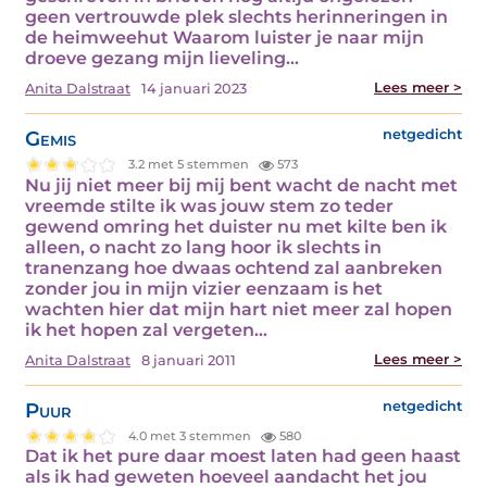
geen vertrouwde plek slechts herinneringen in
de heimweehut Waarom luister je naar mijn
droeve gezang mijn lieveling…
Lees meer >
Anita Dalstraat
14 januari 2023
Gemis
netgedicht
3.2 met 5 stemmen
573
Nu jij niet meer bij mij bent wacht de nacht met
vreemde stilte ik was jouw stem zo teder
gewend omring het duister nu met kilte ben ik
alleen, o nacht zo lang hoor ik slechts in
tranenzang hoe dwaas ochtend zal aanbreken
zonder jou in mijn vizier eenzaam is het
wachten hier dat mijn hart niet meer zal hopen
ik het hopen zal vergeten…
Lees meer >
Anita Dalstraat
8 januari 2011
Puur
netgedicht
4.0 met 3 stemmen
580
Dat ik het pure daar moest laten had geen haast
als ik had geweten hoeveel aandacht het jou