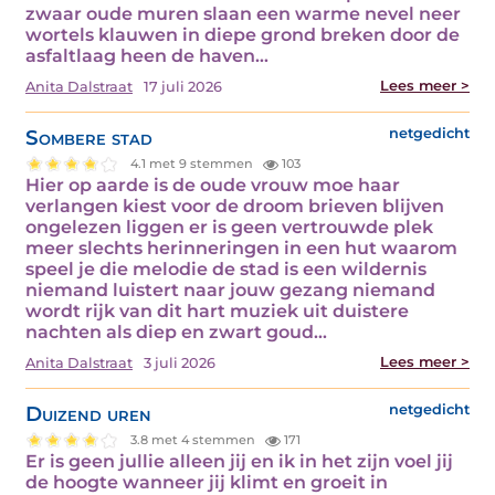
zwaar oude muren slaan een warme nevel neer
wortels klauwen in diepe grond breken door de
asfaltlaag heen de haven…
Lees meer >
Anita Dalstraat
17 juli 2026
Sombere stad
netgedicht
4.1 met 9 stemmen
103
Hier op aarde is de oude vrouw moe haar
verlangen kiest voor de droom brieven blijven
ongelezen liggen er is geen vertrouwde plek
meer slechts herinneringen in een hut waarom
speel je die melodie de stad is een wildernis
niemand luistert naar jouw gezang niemand
wordt rijk van dit hart muziek uit duistere
nachten als diep en zwart goud…
Lees meer >
Anita Dalstraat
3 juli 2026
Duizend uren
netgedicht
3.8 met 4 stemmen
171
Er is geen jullie alleen jij en ik in het zijn voel jij
de hoogte wanneer jij klimt en groeit in