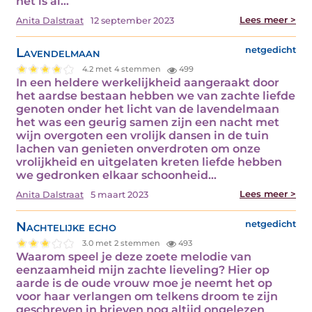
het is al…
Lees meer >
Anita Dalstraat
12 september 2023
Lavendelmaan
netgedicht
4.2 met 4 stemmen
499
In een heldere werkelijkheid aangeraakt door
het aardse bestaan hebben we van zachte liefde
genoten onder het licht van de lavendelmaan
het was een geurig samen zijn een nacht met
wijn overgoten een vrolijk dansen in de tuin
lachen van genieten onverdroten om onze
vrolijkheid en uitgelaten kreten liefde hebben
we gedronken elkaar schoonheid…
Lees meer >
Anita Dalstraat
5 maart 2023
Nachtelijke echo
netgedicht
3.0 met 2 stemmen
493
Waarom speel je deze zoete melodie van
eenzaamheid mijn zachte lieveling? Hier op
aarde is de oude vrouw moe je neemt het op
voor haar verlangen om telkens droom te zijn
geschreven in brieven nog altijd ongelezen