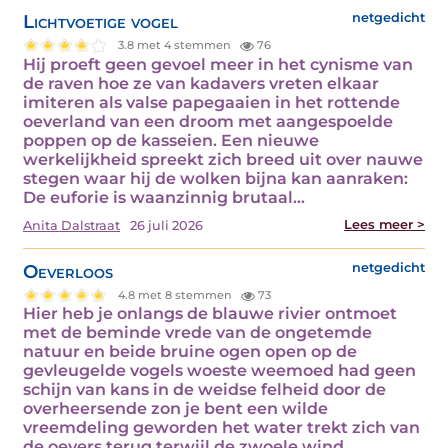
Lichtvoetige vogel
netgedicht
3.8 met 4 stemmen
76
Hij proeft geen gevoel meer in het cynisme van
de raven hoe ze van kadavers vreten elkaar
imiteren als valse papegaaien in het rottende
oeverland van een droom met aangespoelde
poppen op de kasseien. Een nieuwe
werkelijkheid spreekt zich breed uit over nauwe
stegen waar hij de wolken bijna kan aanraken:
De euforie is waanzinnig brutaal…
Lees meer >
Anita Dalstraat
26 juli 2026
Oeverloos
netgedicht
4.8 met 8 stemmen
73
Hier heb je onlangs de blauwe rivier ontmoet
met de beminde vrede van de ongetemde
natuur en beide bruine ogen open op de
gevleugelde vogels woeste weemoed had geen
schijn van kans in de weidse felheid door de
overheersende zon je bent een wilde
vreemdeling geworden het water trekt zich van
de oevers terug terwijl de zwoele wind…