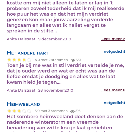
kostte om mij niet alleen te laten er lag in ’t
proberen zoveel tederheid dat ik mij realiseerde
hoe puur het was en dat het mijn verdriet
genezen kon maar jouw aarzeling vorderde
langzaam en alles wat ik naliet vergat te
spreken in de stilte…
Lees meer >
Anita Dalstraat
9 december 2010
Het andere hart
netgedicht
4.0 met 2 stemmen
553
Toen je bij me was in stil verdriet vertelde je me,
dat je ouder werd en wat er echt was aan de
liefde omdat je doodging en alles wat te laat
kwam hield je tegen.…
Lees meer >
Anita Dalstraat
28 november 2010
Heimweeland
netgedicht
3.0 met 3 stemmen
516
Het sombere heimweeland doet denken aan de
naderende winterstorm een vreemde
benadering van witte kou je laat gedichten