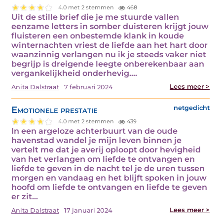
4.0 met 2 stemmen
468
Uit de stille brief die je me stuurde vallen
eenzame letters in somber duisteren krijgt jouw
fluisteren een onbestemde klank in koude
winternachten vriest de liefde aan het hart door
waanzinnig verlangen nu ik je steeds vaker niet
begrijp is dreigende leegte onberekenbaar aan
vergankelijkheid onderhevig.…
Lees meer >
Anita Dalstraat
7 februari 2024
Emotionele prestatie
netgedicht
4.0 met 2 stemmen
439
In een argeloze achterbuurt van de oude
havenstad wandel je mijn leven binnen je
vertelt me dat je averij oploopt door hevigheid
van het verlangen om liefde te ontvangen en
liefde te geven in de nacht tel je de uren tussen
morgen en vandaag en het blijft spoken in jouw
hoofd om liefde te ontvangen en liefde te geven
er zit…
Lees meer >
Anita Dalstraat
17 januari 2024