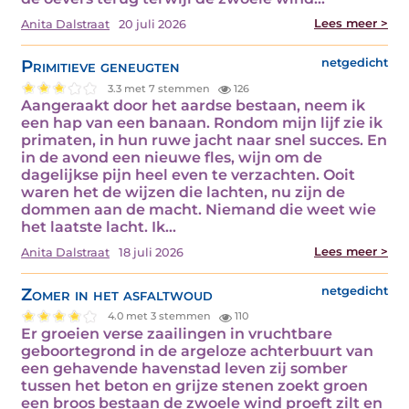
Lees meer >
Anita Dalstraat
20 juli 2026
Primitieve geneugten
netgedicht
3.3 met 7 stemmen
126
Aangeraakt door het aardse bestaan, neem ik
een hap van een banaan. Rondom mijn lijf zie ik
primaten, in hun ruwe jacht naar snel succes. En
in de avond een nieuwe fles, wijn om de
dagelijkse pijn heel even te verzachten. Ooit
waren het de wijzen die lachten, nu zijn de
dommen aan de macht. Niemand die weet wie
het laatste lacht. Ik…
Lees meer >
Anita Dalstraat
18 juli 2026
Zomer in het asfaltwoud
netgedicht
4.0 met 3 stemmen
110
Er groeien verse zaailingen in vruchtbare
geboortegrond in de argeloze achterbuurt van
een gehavende havenstad leven zij somber
tussen het beton en grijze stenen zoekt groen
een broos bestaan de zwoele wind proeft zilt en