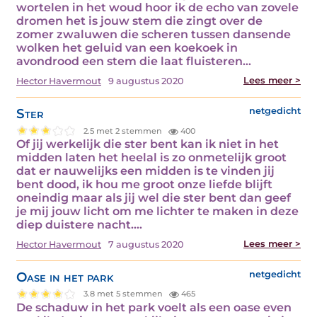
wortelen in het woud hoor ik de echo van zovele
dromen het is jouw stem die zingt over de
zomer zwaluwen die scheren tussen dansende
wolken het geluid van een koekoek in
avondrood een stem die laat fluisteren…
Lees meer >
Hector Havermout
9 augustus 2020
Ster
netgedicht
2.5 met 2 stemmen
400
Of jij werkelijk die ster bent kan ik niet in het
midden laten het heelal is zo onmetelijk groot
dat er nauwelijks een midden is te vinden jij
bent dood, ik hou me groot onze liefde blijft
oneindig maar als jij wel die ster bent dan geef
je mij jouw licht om me lichter te maken in deze
diep duistere nacht.…
Lees meer >
Hector Havermout
7 augustus 2020
Oase in het park
netgedicht
3.8 met 5 stemmen
465
De schaduw in het park voelt als een oase even