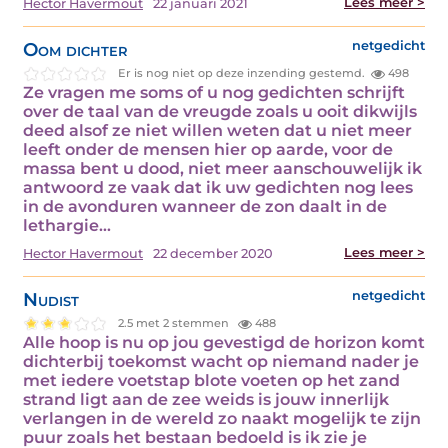
Lees meer >
Hector Havermout
22 januari 2021
Oom dichter
netgedicht
Er is nog niet op deze inzending gestemd.
498
Ze vragen me soms of u nog gedichten schrijft
over de taal van de vreugde zoals u ooit dikwijls
deed alsof ze niet willen weten dat u niet meer
leeft onder de mensen hier op aarde, voor de
massa bent u dood, niet meer aanschouwelijk ik
antwoord ze vaak dat ik uw gedichten nog lees
in de avonduren wanneer de zon daalt in de
lethargie…
Lees meer >
Hector Havermout
22 december 2020
Nudist
netgedicht
2.5 met 2 stemmen
488
Alle hoop is nu op jou gevestigd de horizon komt
dichterbij toekomst wacht op niemand nader je
met iedere voetstap blote voeten op het zand
strand ligt aan de zee weids is jouw innerlijk
verlangen in de wereld zo naakt mogelijk te zijn
puur zoals het bestaan bedoeld is ik zie je