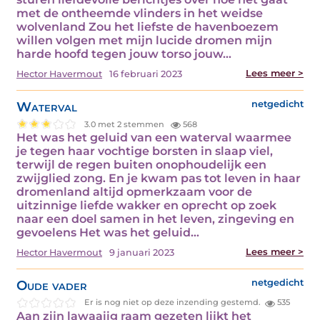
met de ontheemde vlinders in het weidse
wolvenland Zou het liefste de havenboezem
willen volgen met mijn lucide dromen mijn
harde hoofd tegen jouw torso jouw…
Lees meer >
Hector Havermout
16 februari 2023
Waterval
netgedicht
3.0 met 2 stemmen
568
Het was het geluid van een waterval waarmee
je tegen haar vochtige borsten in slaap viel,
terwijl de regen buiten onophoudelijk een
zwijglied zong. En je kwam pas tot leven in haar
dromenland altijd opmerkzaam voor de
uitzinnige liefde wakker en oprecht op zoek
naar een doel samen in het leven, zingeving en
gevoelens Het was het geluid…
Lees meer >
Hector Havermout
9 januari 2023
Oude vader
netgedicht
Er is nog niet op deze inzending gestemd.
535
Aan zijn lawaaiig raam gezeten lijkt het