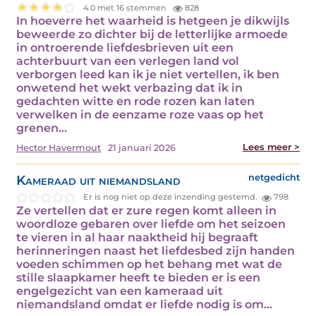
4.0 met 16 stemmen
828
In hoeverre het waarheid is hetgeen je dikwijls
beweerde zo dichter bij de letterlijke armoede
in ontroerende liefdesbrieven uit een
achterbuurt van een verlegen land vol
verborgen leed kan ik je niet vertellen, ik ben
onwetend het wekt verbazing dat ik in
gedachten witte en rode rozen kan laten
verwelken in de eenzame roze vaas op het
grenen…
Lees meer >
Hector Havermout
21 januari 2026
Kameraad uit niemandsland
netgedicht
Er is nog niet op deze inzending gestemd.
798
Ze vertellen dat er zure regen komt alleen in
woordloze gebaren over liefde om het seizoen
te vieren in al haar naaktheid hij begraaft
herinneringen naast het liefdesbed zijn handen
voeden schimmen op het behang met wat de
stille slaapkamer heeft te bieden er is een
engelgezicht van een kameraad uit
niemandsland omdat er liefde nodig is om…