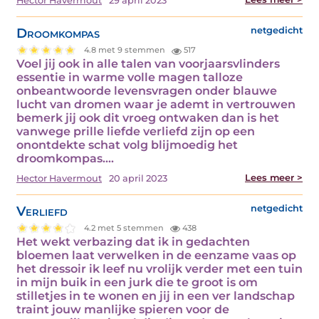
Hector Havermout
29 april 2023
Droomkompas
netgedicht
4.8 met 9 stemmen
517
Voel jij ook in alle talen van voorjaarsvlinders
essentie in warme volle magen talloze
onbeantwoorde levensvragen onder blauwe
lucht van dromen waar je ademt in vertrouwen
bemerk jij ook dit vroeg ontwaken dan is het
vanwege prille liefde verliefd zijn op een
onontdekte schat volg blijmoedig het
droomkompas.…
Lees meer >
Hector Havermout
20 april 2023
Verliefd
netgedicht
4.2 met 5 stemmen
438
Het wekt verbazing dat ik in gedachten
bloemen laat verwelken in de eenzame vaas op
het dressoir ik leef nu vrolijk verder met een tuin
in mijn buik in een jurk die te groot is om
stilletjes in te wonen en jij in een ver landschap
traint jouw manlijke spieren voor de