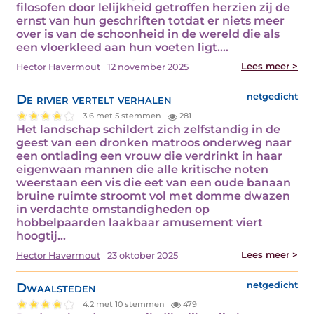
filosofen door lelijkheid getroffen herzien zij de
ernst van hun geschriften totdat er niets meer
over is van de schoonheid in de wereld die als
een vloerkleed aan hun voeten ligt.…
Lees meer >
Hector Havermout
12 november 2025
De rivier vertelt verhalen
netgedicht
3.6 met 5 stemmen
281
Het landschap schildert zich zelfstandig in de
geest van een dronken matroos onderweg naar
een ontlading een vrouw die verdrinkt in haar
eigenwaan mannen die alle kritische noten
weerstaan een vis die eet van een oude banaan
bruine ruimte stroomt vol met domme dwazen
in verdachte omstandigheden op
hobbelpaarden laakbaar amusement viert
hoogtij…
Lees meer >
Hector Havermout
23 oktober 2025
Dwaalsteden
netgedicht
4.2 met 10 stemmen
479