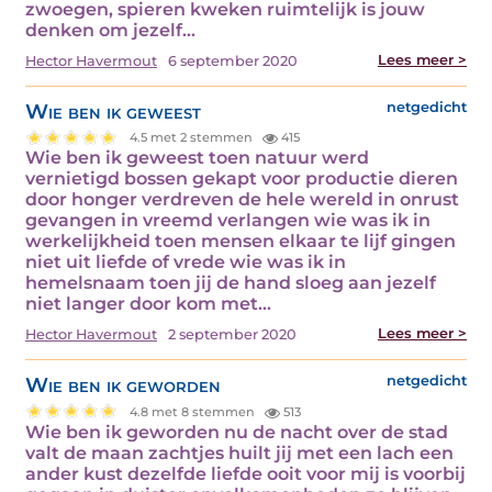
zwoegen, spieren kweken ruimtelijk is jouw
denken om jezelf…
Lees meer >
Hector Havermout
6 september 2020
Wie ben ik geweest
netgedicht
4.5 met 2 stemmen
415
Wie ben ik geweest toen natuur werd
vernietigd bossen gekapt voor productie dieren
door honger verdreven de hele wereld in onrust
gevangen in vreemd verlangen wie was ik in
werkelijkheid toen mensen elkaar te lijf gingen
niet uit liefde of vrede wie was ik in
hemelsnaam toen jij de hand sloeg aan jezelf
niet langer door kom met…
Lees meer >
Hector Havermout
2 september 2020
Wie ben ik geworden
netgedicht
4.8 met 8 stemmen
513
Wie ben ik geworden nu de nacht over de stad
valt de maan zachtjes huilt jij met een lach een
ander kust dezelfde liefde ooit voor mij is voorbij