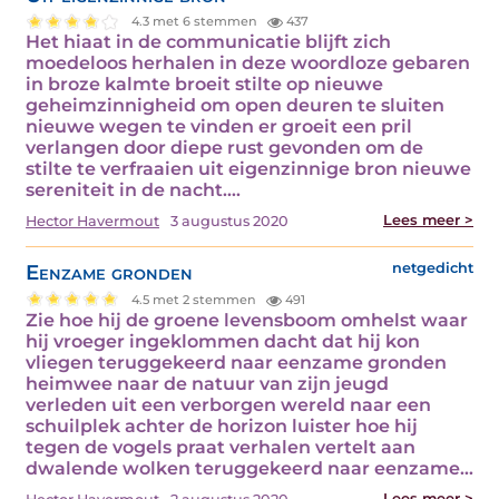
4.3 met 6 stemmen
437
Het hiaat in de communicatie blijft zich
moedeloos herhalen in deze woordloze gebaren
in broze kalmte broeit stilte op nieuwe
geheimzinnigheid om open deuren te sluiten
nieuwe wegen te vinden er groeit een pril
verlangen door diepe rust gevonden om de
stilte te verfraaien uit eigenzinnige bron nieuwe
sereniteit in de nacht.…
Lees meer >
Hector Havermout
3 augustus 2020
Eenzame gronden
netgedicht
4.5 met 2 stemmen
491
Zie hoe hij de groene levensboom omhelst waar
hij vroeger ingeklommen dacht dat hij kon
vliegen teruggekeerd naar eenzame gronden
heimwee naar de natuur van zijn jeugd
verleden uit een verborgen wereld naar een
schuilplek achter de horizon luister hoe hij
tegen de vogels praat verhalen vertelt aan
dwalende wolken teruggekeerd naar eenzame…
Lees meer >