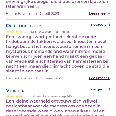
omvangrijke spiegel die diepe dromen laat zien
later wanneer…
Lees meer >
Hector Havermout
7 april 2023
Oude lindeboom
netgedicht
3.5 met 2 stemmen
481
Een zwierig zwart potlood tekent de oude
lindeboom de takken weids vol knoesten nevel
hangt boven het avondwoud anoniem in een
mysterieus niemandsland waar nimfen mooie
brieven schrijven een hand maakt een gebaar
van vrede stille schittering van hemelsterren bij
nacht een maan die glimlacht boven de stad die
slaapt in een roes in…
Lees meer >
Hector Havermout
30 maart 2023
Verliefd
netgedicht
4.0 met 2 stemmen
560
Een kleine waarheid ontvouwt zich vrijwel
onzichtbaar voor de mensen om ons heen in
deze vreemde wereld we vinden elkaar lief en
sturen liefdevolle berichtjes over hoe het gaat