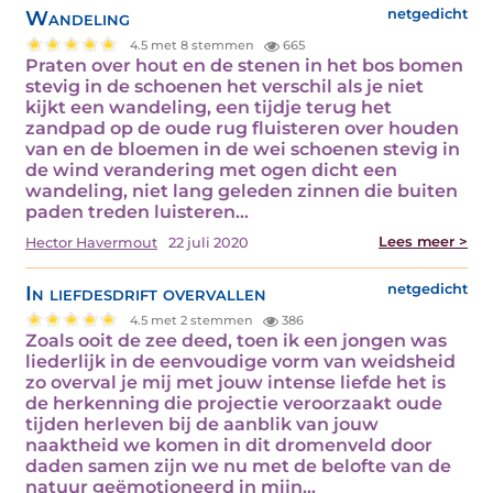
Wandeling
netgedicht
4.5 met 8 stemmen
665
Praten over hout en de stenen in het bos bomen
stevig in de schoenen het verschil als je niet
kijkt een wandeling, een tijdje terug het
zandpad op de oude rug fluisteren over houden
van en de bloemen in de wei schoenen stevig in
de wind verandering met ogen dicht een
wandeling, niet lang geleden zinnen die buiten
paden treden luisteren…
Lees meer >
Hector Havermout
22 juli 2020
In liefdesdrift overvallen
netgedicht
4.5 met 2 stemmen
386
Zoals ooit de zee deed, toen ik een jongen was
liederlijk in de eenvoudige vorm van weidsheid
zo overval je mij met jouw intense liefde het is
de herkenning die projectie veroorzaakt oude
tijden herleven bij de aanblik van jouw
naaktheid we komen in dit dromenveld door
daden samen zijn we nu met de belofte van de
natuur geëmotioneerd in mijn…