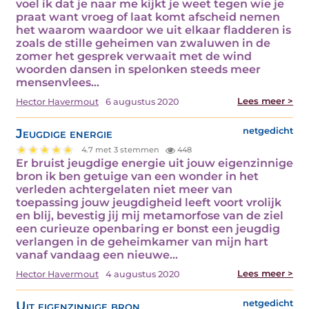
voel ik dat je naar me kijkt je weet tegen wie je
praat want vroeg of laat komt afscheid nemen
het waarom waardoor we uit elkaar fladderen is
zoals de stille geheimen van zwaluwen in de
zomer het gesprek verwaait met de wind
woorden dansen in spelonken steeds meer
mensenvlees…
Lees meer >
Hector Havermout
6 augustus 2020
Jeugdige energie
netgedicht
4.7 met 3 stemmen
448
Er bruist jeugdige energie uit jouw eigenzinnige
bron ik ben getuige van een wonder in het
verleden achtergelaten niet meer van
toepassing jouw jeugdigheid leeft voort vrolijk
en blij, bevestig jij mij metamorfose van de ziel
een curieuze openbaring er bonst een jeugdig
verlangen in de geheimkamer van mijn hart
vanaf vandaag een nieuwe…
Lees meer >
Hector Havermout
4 augustus 2020
Uit eigenzinnige bron
netgedicht