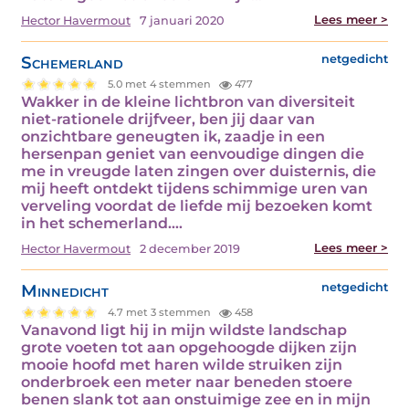
Lees meer >
Hector Havermout
7 januari 2020
Schemerland
netgedicht
5.0 met 4 stemmen
477
Wakker in de kleine lichtbron van diversiteit
niet-rationele drijfveer, ben jij daar van
onzichtbare geneugten ik, zaadje in een
hersenpan geniet van eenvoudige dingen die
me in vreugde laten zingen over duisternis, die
mij heeft ontdekt tijdens schimmige uren van
verveling voordat de liefde mij bezoeken komt
in het schemerland.…
Lees meer >
Hector Havermout
2 december 2019
Minnedicht
netgedicht
4.7 met 3 stemmen
458
Vanavond ligt hij in mijn wildste landschap
grote voeten tot aan opgehoogde dijken zijn
mooie hoofd met haren wilde struiken zijn
onderbroek een meter naar beneden stoere
benen slank tot aan onstuimige zee en in mijn