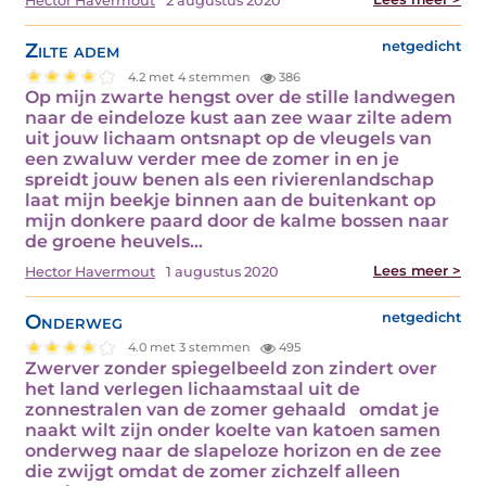
Hector Havermout
2 augustus 2020
Zilte adem
netgedicht
4.2 met 4 stemmen
386
Op mijn zwarte hengst over de stille landwegen
naar de eindeloze kust aan zee waar zilte adem
uit jouw lichaam ontsnapt op de vleugels van
een zwaluw verder mee de zomer in en je
spreidt jouw benen als een rivierenlandschap
laat mijn beekje binnen aan de buitenkant op
mijn donkere paard door de kalme bossen naar
de groene heuvels…
Lees meer >
Hector Havermout
1 augustus 2020
Onderweg
netgedicht
4.0 met 3 stemmen
495
Zwerver zonder spiegelbeeld zon zindert over
het land verlegen lichaamstaal uit de
zonnestralen van de zomer gehaald omdat je
naakt wilt zijn onder koelte van katoen samen
onderweg naar de slapeloze horizon en de zee
die zwijgt omdat de zomer zichzelf alleen