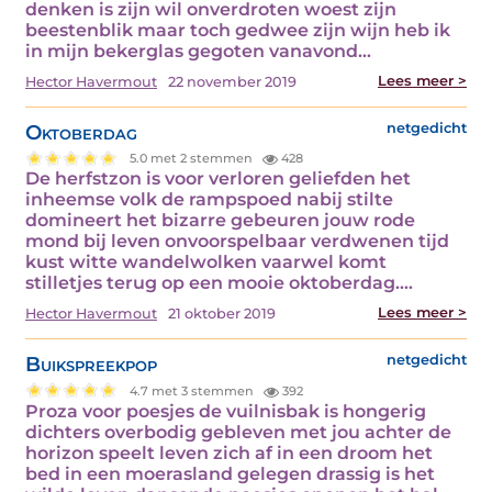
denken is zijn wil onverdroten woest zijn
beestenblik maar toch gedwee zijn wijn heb ik
in mijn bekerglas gegoten vanavond…
Lees meer >
Hector Havermout
22 november 2019
Oktoberdag
netgedicht
5.0 met 2 stemmen
428
De herfstzon is voor verloren geliefden het
inheemse volk de rampspoed nabij stilte
domineert het bizarre gebeuren jouw rode
mond bij leven onvoorspelbaar verdwenen tijd
kust witte wandelwolken vaarwel komt
stilletjes terug op een mooie oktoberdag.…
Lees meer >
Hector Havermout
21 oktober 2019
Buikspreekpop
netgedicht
4.7 met 3 stemmen
392
Proza voor poesjes de vuilnisbak is hongerig
dichters overbodig gebleven met jou achter de
horizon speelt leven zich af in een droom het
bed in een moerasland gelegen drassig is het