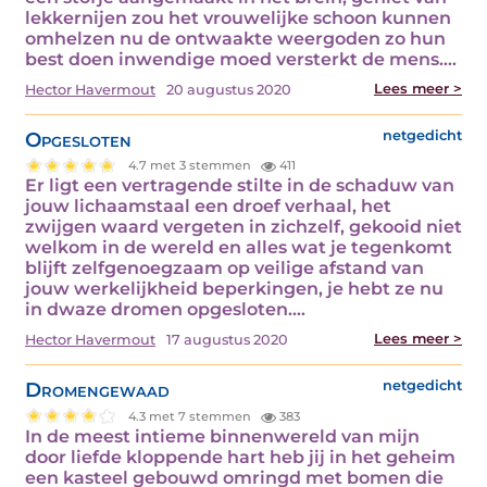
lekkernijen zou het vrouwelijke schoon kunnen
omhelzen nu de ontwaakte weergoden zo hun
best doen inwendige moed versterkt de mens.…
Lees meer >
Hector Havermout
20 augustus 2020
Opgesloten
netgedicht
4.7 met 3 stemmen
411
Er ligt een vertragende stilte in de schaduw van
jouw lichaamstaal een droef verhaal, het
zwijgen waard vergeten in zichzelf, gekooid niet
welkom in de wereld en alles wat je tegenkomt
blijft zelfgenoegzaam op veilige afstand van
jouw werkelijkheid beperkingen, je hebt ze nu
in dwaze dromen opgesloten.…
Lees meer >
Hector Havermout
17 augustus 2020
Dromengewaad
netgedicht
4.3 met 7 stemmen
383
In de meest intieme binnenwereld van mijn
door liefde kloppende hart heb jij in het geheim
een kasteel gebouwd omringd met bomen die