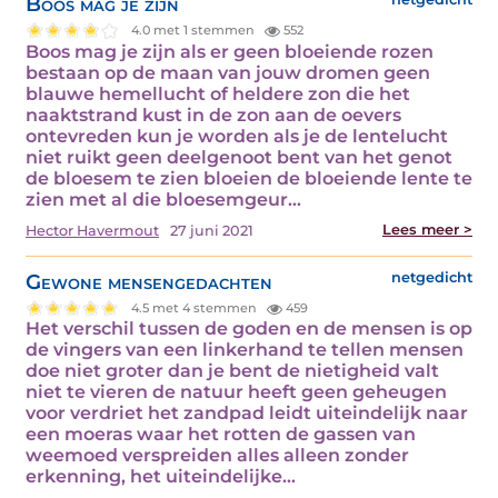
Boos mag je zijn
4.0 met 1 stemmen
552
Boos mag je zijn als er geen bloeiende rozen
bestaan op de maan van jouw dromen geen
blauwe hemellucht of heldere zon die het
naaktstrand kust in de zon aan de oevers
ontevreden kun je worden als je de lentelucht
niet ruikt geen deelgenoot bent van het genot
de bloesem te zien bloeien de bloeiende lente te
zien met al die bloesemgeur…
Lees meer >
Hector Havermout
27 juni 2021
Gewone mensengedachten
netgedicht
4.5 met 4 stemmen
459
Het verschil tussen de goden en de mensen is op
de vingers van een linkerhand te tellen mensen
doe niet groter dan je bent de nietigheid valt
niet te vieren de natuur heeft geen geheugen
voor verdriet het zandpad leidt uiteindelijk naar
een moeras waar het rotten de gassen van
weemoed verspreiden alles alleen zonder
erkenning, het uiteindelijke…