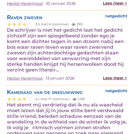
Lees meer >
Hector Havermout
20 januari 2026
Raven zweven
netgedicht
3.5 met 6 stemmen
399
De schrijver is niet het gedicht laat het gedicht
zichzelf zijn een spiegelbeeld zonder ego je
komt een dichter tegen in een droom nabij een
bos waar raven leven waar raven zwervend
zweven zijn achterdochtige gedachten staan
voor werelddelen van verwarring met zijn
sterke handen knijpt hij hersenwolken dood hij
verzint geen literair…
Lees meer >
Hector Havermout
13 januari 2026
Kameraad van de sneeuwwind
netgedicht
4.1 met 17 stemmen
1.091
Het stemt mij verdrietig dat ik nu als waarheid
moet lezen dat jij in jouw stilte bent verdwaald
stille vriend, beleden schaduw eenzaat van de
wandeling in de witheid van de winter ik volg je,
ik volg je ritmisch vormen zinnen strofen
onderweg naar nergens op zoek naar niemand