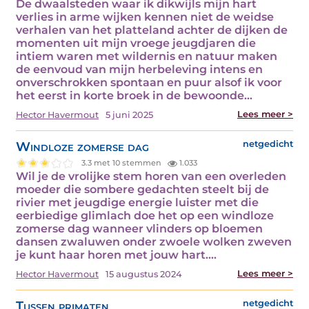
De dwaalsteden waar ik dikwijls mijn hart
verlies in arme wijken kennen niet de weidse
verhalen van het platteland achter de dijken de
momenten uit mijn vroege jeugdjaren die
intiem waren met wildernis en natuur maken
de eenvoud van mijn herbeleving intens en
onverschrokken spontaan en puur alsof ik voor
het eerst in korte broek in de bewoonde…
Lees meer >
Hector Havermout
5 juni 2025
Windloze zomerse dag
netgedicht
3.3 met 10 stemmen
1.033
Wil je de vrolijke stem horen van een overleden
moeder die sombere gedachten steelt bij de
rivier met jeugdige energie luister met die
eerbiedige glimlach doe het op een windloze
zomerse dag wanneer vlinders op bloemen
dansen zwaluwen onder zwoele wolken zweven
je kunt haar horen met jouw hart.…
Lees meer >
Hector Havermout
15 augustus 2024
Tussen primaten
netgedicht