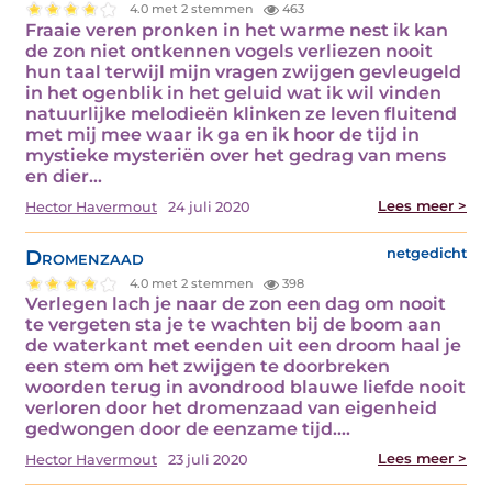
4.0 met 2 stemmen
463
Fraaie veren pronken in het warme nest ik kan
de zon niet ontkennen vogels verliezen nooit
hun taal terwijl mijn vragen zwijgen gevleugeld
in het ogenblik in het geluid wat ik wil vinden
natuurlijke melodieën klinken ze leven fluitend
met mij mee waar ik ga en ik hoor de tijd in
mystieke mysteriën over het gedrag van mens
en dier…
Lees meer >
Hector Havermout
24 juli 2020
Dromenzaad
netgedicht
4.0 met 2 stemmen
398
Verlegen lach je naar de zon een dag om nooit
te vergeten sta je te wachten bij de boom aan
de waterkant met eenden uit een droom haal je
een stem om het zwijgen te doorbreken
woorden terug in avondrood blauwe liefde nooit
verloren door het dromenzaad van eigenheid
gedwongen door de eenzame tijd.…
Lees meer >
Hector Havermout
23 juli 2020