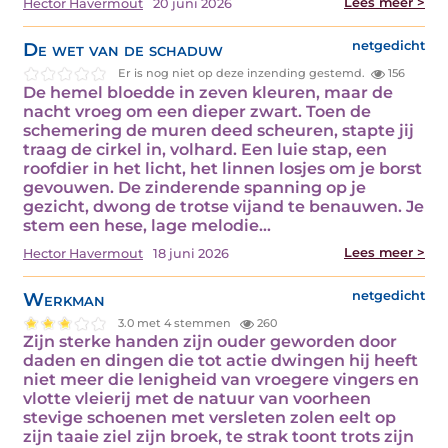
Lees meer >
Hector Havermout
20 juni 2026
De wet van de schaduw
netgedicht
Er is nog niet op deze inzending gestemd.
156
De hemel bloedde in zeven kleuren, maar de
nacht vroeg om een dieper zwart. Toen de
schemering de muren deed scheuren, stapte jij
traag de cirkel in, volhard. Een luie stap, een
roofdier in het licht, het linnen losjes om je borst
gevouwen. De zinderende spanning op je
gezicht, dwong de trotse vijand te benauwen. Je
stem een hese, lage melodie…
Lees meer >
Hector Havermout
18 juni 2026
Werkman
netgedicht
3.0 met 4 stemmen
260
Zijn sterke handen zijn ouder geworden door
daden en dingen die tot actie dwingen hij heeft
niet meer die lenigheid van vroegere vingers en
vlotte vleierij met de natuur van voorheen
stevige schoenen met versleten zolen eelt op
zijn taaie ziel zijn broek, te strak toont trots zijn