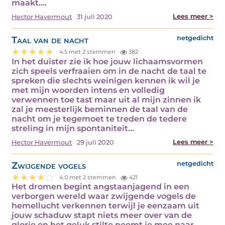
maakt.…
Lees meer >
Hector Havermout
31 juli 2020
Taal van de nacht
netgedicht
4.5 met 2 stemmen
382
In het duister zie ik hoe jouw lichaamsvormen
zich speels verfraaien om in de nacht de taal te
spreken die slechts weinigen kennen ik wil je
met mijn woorden intens en volledig
verwennen toe tast maar uit al mijn zinnen ik
zal je meesterlijk beminnen de taal van de
nacht om je tegemoet te treden de tedere
streling in mijn spontaniteit…
Lees meer >
Hector Havermout
29 juli 2020
Zwijgende vogels
netgedicht
4.0 met 2 stemmen
421
Het dromen begint angstaanjagend in een
verborgen wereld waar zwijgende vogels de
hemellucht verkennen terwijl je eenzaam uit
jouw schaduw stapt niets meer over van de
glorie en het geluk stilte neemt je mee naar