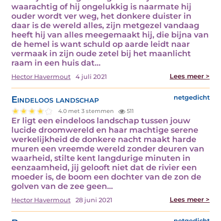
waarachtig of hij ongelukkig is naarmate hij
ouder wordt ver weg, het donkere duister in
daar is de wereld alles, zijn metgezel vandaag
heeft hij van alles meegemaakt hij, die bijna van
de hemel is want schuld op aarde leidt naar
vermaak in zijn oude zetel bij het maanlicht
raam in een huis dat…
Lees meer >
Hector Havermout
4 juli 2021
Eindeloos landschap
netgedicht
4.0 met 3 stemmen
511
Er ligt een eindeloos landschap tussen jouw
lucide droomwereld en haar machtige serene
werkelijkheid de donkere nacht maakt harde
muren een vreemde wereld zonder deuren van
waarheid, stilte kent langdurige minuten in
eenzaamheid, jij gelooft niet dat de rivier een
moeder is, de boom een dochter van de zon de
golven van de zee geen…
Lees meer >
Hector Havermout
28 juni 2021
netgedicht