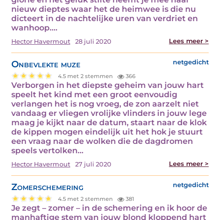
nieuw dieptes waar het de heimwee is die nu
dicteert in de nachtelijke uren van verdriet en
wanhoop.…
Lees meer >
Hector Havermout
28 juli 2020
Onbevlekte muze
netgedicht
4.5 met 2 stemmen
366
Verborgen in het diepste geheim van jouw hart
speelt het kind met een groot eenvoudig
verlangen het is nog vroeg, de zon aarzelt niet
vandaag er vliegen vrolijke vlinders in jouw lege
maag je kijkt naar de datum, staart naar de klok
de kippen mogen eindelijk uit het hok je stuurt
een vraag naar de wolken die de dagdromen
speels vertolken…
Lees meer >
Hector Havermout
27 juli 2020
Zomerschemering
netgedicht
4.5 met 2 stemmen
381
Je zegt – zomer – in de schemering en ik hoor de
manhaftige stem van jouw blond kloppend hart