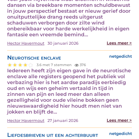
dansen via breekbare momenten schuldbewust
in jouw perspectief bestaat er nieuw gerief door
onuitputtelijke drang reeds uitgerust
schaduwen verborgen door zilte wind
onbereikbaar voor harde werkelijkheid in eigen
fantasie een vreemde bemind…
Lees meer >
Hector Havermout
30 januari 2026
Neurotische enclave
netgedicht
3.6 met 7 stemmen
376
Iedereen heeft zijn eigen gave in de neurotische
enclave alle registers geopend het publiek vol
verbazing hier is het aardse paradijs eerbiedig
oud en wijs een geheim vertaald in tijd in
zinnen van pijn en leed meer dan alleen
gezelligheid voor oude vileine bokken geen
nieuwswaardigheid hier houdt men niet van
jokken en blijft de…
Lees meer >
Hector Havermout
27 januari 2026
Liefdesbrieven uit een achterbuurt
netgedicht