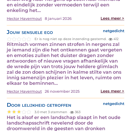
en eindelijk zonder vermoeden terwijl een
enkeling het…
Lees meer >
Hector Havermout
8 januari 2026
Jouw sensuele ego
netgedicht
Er is nog niet op deze inzending gestemd.
412
Ritmisch vormen zinnen strofen in nergens zal
je iemand zijn die het ontkennen gaat vergeten
en emoties zullen het duister dragen zonder
antwoorden of nieuwe vragen afhankelijk van
de wrede pijn van trots jouw heldere glimlach
zal de zon doen schijnen in kalme stilte van ons
innig samenzijn plezier in het leven, ruimte om
elkaar te beminnen…
Lees meer >
Hector Havermout
26 november 2025
Door lelijkheid getroffen
netgedicht
3.0 met 3 stemmen
363
Het is alsof er een landschap slaapt in het oude
landschapsschrift nevelend door de
droomwereld in de geesten van dronken