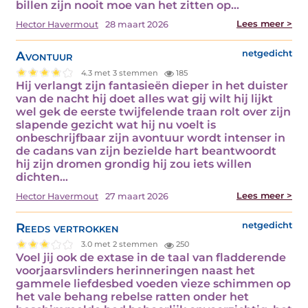
billen zijn nooit moe van het zitten op…
Lees meer >
Hector Havermout
28 maart 2026
Avontuur
netgedicht
4.3 met 3 stemmen
185
Hij verlangt zijn fantasieën dieper in het duister
van de nacht hij doet alles wat gij wilt hij lijkt
wel gek de eerste twijfelende traan rolt over zijn
slapende gezicht wat hij nu voelt is
onbeschrijfbaar zijn avontuur wordt intenser in
de cadans van zijn bezielde hart beantwoordt
hij zijn dromen grondig hij zou iets willen
dichten…
Lees meer >
Hector Havermout
27 maart 2026
Reeds vertrokken
netgedicht
3.0 met 2 stemmen
250
Voel jij ook de extase in de taal van fladderende
voorjaarsvlinders herinneringen naast het
gammele liefdesbed voeden vieze schimmen op
het vale behang rebelse ratten onder het