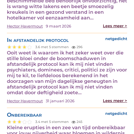
beschimmelde bed behoorlijk onvoorzichtig, het
is wrang witte lakens een beetje smoezelig
kreukels in een gezond verstand in een
hotelkamer vol eenzaamheid aan…
Lees meer >
Hector Havermout
9 maart 2026
In afstandelijk protocol
netgedicht
3.6 met 5 stemmen
296
Ooit weet ik waarom ik het zeker weet over die
stille bloei onder de boomschaduwen in
afstandelijk protocol kan ik mij niet vinden
psychiaters, dominees, critici, politici ze zijn voor
mij te kil, te liefdeloos berekenend in het
doorzagen van mijn dagelijkse geneugten in
afstandelijk protocol kan ik mij niet vinden
omdat door deftigheid zoete…
Lees meer >
Hector Havermout
31 januari 2026
Onbereikbaar
netgedicht
3.4 met 5 stemmen
245
Kleine erupties in een zee van tijd onbereikbaar
voor jouw nijverheid waar bloemen in wildernis