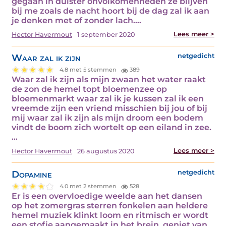
gegaan in duister onvolkomenheden ze blijven
bij me zoals de nacht hoort bij de dag zal ik aan
je denken met of zonder lach.…
Lees meer >
Hector Havermout
1 september 2020
Waar zal ik zijn
netgedicht
4.8 met 5 stemmen
389
Waar zal ik zijn als mijn zwaan het water raakt
de zon de hemel topt bloemenzee op
bloemenmarkt waar zal ik je kussen zal ik een
vreemde zijn een vriend misschien bij jou of bij
mij waar zal ik zijn als mijn droom een bodem
vindt de boom zich wortelt op een eiland in zee.
…
Lees meer >
Hector Havermout
26 augustus 2020
Dopamine
netgedicht
4.0 met 2 stemmen
528
Er is een overvloedige weelde aan het dansen
op het zomergras sterren fonkelen aan heldere
hemel muziek klinkt loom en ritmisch er wordt
een stofje aangemaakt in het brein, geniet van