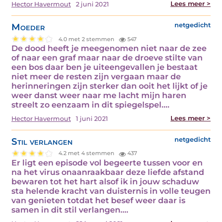
Lees meer >
Hector Havermout
2 juni 2021
Moeder
netgedicht
4.0 met 2 stemmen
547
De dood heeft je meegenomen niet naar de zee
of naar een graf maar naar de droeve stilte van
een bos daar ben je uiteengevallen je bestaat
niet meer de resten zijn vergaan maar de
herinneringen zijn sterker dan ooit het lijkt of je
weer danst weer naar me lacht mijn haren
streelt zo eenzaam in dit spiegelspel.…
Lees meer >
Hector Havermout
1 juni 2021
Stil verlangen
netgedicht
4.2 met 4 stemmen
437
Er ligt een episode vol begeerte tussen voor en
na het virus onaanraakbaar deze liefde afstand
bewaren tot het hart alsof ik in jouw schaduw
sta helende kracht van duisternis in volle teugen
van genieten totdat het besef weer daar is
samen in dit stil verlangen.…