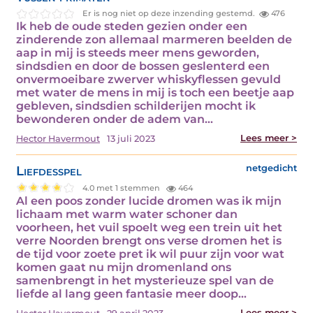
Er is nog niet op deze inzending gestemd.
476
Ik heb de oude steden gezien onder een
zinderende zon allemaal marmeren beelden de
aap in mij is steeds meer mens geworden,
sindsdien en door de bossen geslenterd een
onvermoeibare zwerver whiskyflessen gevuld
met water de mens in mij is toch een beetje aap
gebleven, sindsdien schilderijen mocht ik
bewonderen onder de adem van…
Lees meer >
Hector Havermout
13 juli 2023
Liefdesspel
netgedicht
4.0 met 1 stemmen
464
Al een poos zonder lucide dromen was ik mijn
lichaam met warm water schoner dan
voorheen, het vuil spoelt weg een trein uit het
verre Noorden brengt ons verse dromen het is
de tijd voor zoete pret ik wil puur zijn voor wat
komen gaat nu mijn dromenland ons
samenbrengt in het mysterieuze spel van de
liefde al lang geen fantasie meer doop…
Lees meer >