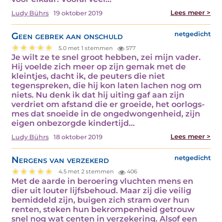
Lees meer >
Ludy Bührs
19 oktober 2019
Geen gebrek aan onschuld
netgedicht
5.0 met 1 stemmen
577
Je wilt ze te snel groot hebben, zei mijn vader.
Hij voelde zich meer op zijn gemak met de
kleintjes, dacht ik, de peuters die niet
tegenspreken, die hij kon laten lachen nog om
niets. Nu denk ik dat hij uiting gaf aan zijn
verdriet om afstand die er groeide, het oorlogs-
mes dat snoeide in de ongedwongenheid, zijn
eigen onbezorgde kindertijd…
Lees meer >
Ludy Bührs
18 oktober 2019
Nergens van verzekerd
netgedicht
4.5 met 2 stemmen
406
Met de aarde in beroering vluchten mens en
dier uit louter lijfsbehoud. Maar zij die veilig
bemiddeld zijn, buigen zich stram over hun
renten, steken hun bekrompenheid getrouw
snel nog wat centen in verzekering. Alsof een