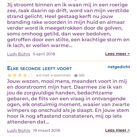
Jij stroomt binnen en ik waan mij in een roerige
zee, raak daarin op drift, word van mijn verstilde
strand gelicht. Heel gestaag kerft nu jouw
branding rake woorden in mijn huid en almaar
verder word ik meegetrokken door de golven,
soms omhoog getild, dan weer bedolven,
getroffen door een stilte, een krachtige storm en
ik lach, er wellen warme…
Lees meer >
Ludy Bührs
5 april 2018
Elke seconde leeft voort
netgedicht
4.0 met 4 stemmen
555
Jouw wezen, mooi mens, meandert voort in mij
en doorstroomt mijn hart. Daarmee zie ik van
jou de zorgvuldige handen, bedachtzame
gebaren, de flits van een vraag in ontvangende
ogen, elk onstuimig moment, waaier van zwarte
wimpers op onschuld als je slaapt. En jouw stem
hoor ik nog aftastend constateren, mij op iets
attenderen dat…
Lees meer >
Ludy Bührs
19 maart 2018