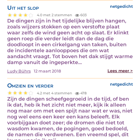
Uit het slop
netgedicht
4.0 met 2 stemmen
603
De dingen zijn in het tijdelijke blijven hangen,
zoals wijzers stokken op een verstofte plaat
waar zelfs de wind geen acht op slaat. Er klinkt
geen roep die verder leidt dan de dag die
doodloopt in een cirkelgang van taken, buiten
de incidentele aanlooppoes die om wat
aandacht vraagt. Tot boven het dak stijgt warme
damp vanuit de ingeperkte…
Lees meer >
Ludy Bührs
12 maart 2018
Omzien en verder
netgedicht
4.2 met 4 stemmen
478
Zijn de dingen scheefgegroeid in de tijd, of ben
ik dat, heb ik het zicht niet meer, kijk ik alleen
nog maar om met een spijt naar wat er was, niet
nog wel eens een keer een kans beleeft. Elk
voorbijgaan doet zeer; de dromen die niet tot
wasdom kwamen, de pogingen, goed bedoeld,
de namen die verdwenen. Een vreemd spel, dit