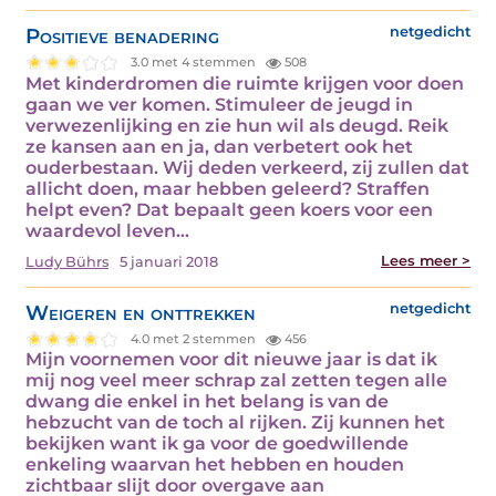
Positieve benadering
netgedicht
3.0 met 4 stemmen
508
Met kinderdromen die ruimte krijgen voor doen
gaan we ver komen. Stimuleer de jeugd in
verwezenlijking en zie hun wil als deugd. Reik
ze kansen aan en ja, dan verbetert ook het
ouderbestaan. Wij deden verkeerd, zij zullen dat
allicht doen, maar hebben geleerd? Straffen
helpt even? Dat bepaalt geen koers voor een
waardevol leven…
Lees meer >
Ludy Bührs
5 januari 2018
Weigeren en onttrekken
netgedicht
4.0 met 2 stemmen
456
Mijn voornemen voor dit nieuwe jaar is dat ik
mij nog veel meer schrap zal zetten tegen alle
dwang die enkel in het belang is van de
hebzucht van de toch al rijken. Zij kunnen het
bekijken want ik ga voor de goedwillende
enkeling waarvan het hebben en houden
zichtbaar slijt door overgave aan