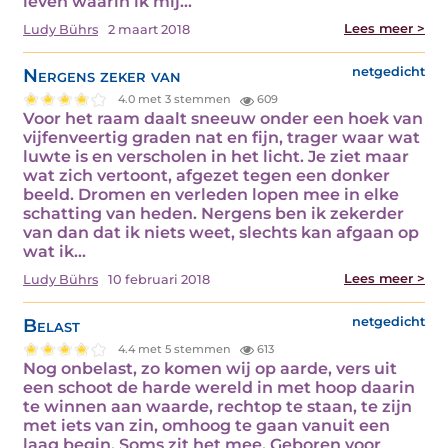
leven waarin ik mij…
Lees meer >
Ludy Bührs
2 maart 2018
Nergens zeker van
netgedicht
4.0 met 3 stemmen
609
Voor het raam daalt sneeuw onder een hoek van
vijfenveertig graden nat en fijn, trager waar wat
luwte is en verscholen in het licht. Je ziet maar
wat zich vertoont, afgezet tegen een donker
beeld. Dromen en verleden lopen mee in elke
schatting van heden. Nergens ben ik zekerder
van dan dat ik niets weet, slechts kan afgaan op
wat ik…
Lees meer >
Ludy Bührs
10 februari 2018
Belast
netgedicht
4.4 met 5 stemmen
613
Nog onbelast, zo komen wij op aarde, vers uit
een schoot de harde wereld in met hoop daarin
te winnen aan waarde, rechtop te staan, te zijn
met iets van zin, omhoog te gaan vanuit een
laag begin. Soms zit het mee. Geboren voor