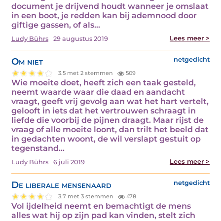
document je drijvend houdt wanneer je omslaat
in een boot, je redden kan bij ademnood door
giftige gassen, of als…
Lees meer >
Ludy Bührs
29 augustus 2019
Om niet
netgedicht
3.5 met 2 stemmen
509
Wie moeite doet, heeft zich een taak gesteld,
neemt waarde waar die daad en aandacht
vraagt, geeft vrij gevolg aan wat het hart vertelt,
gelooft in iets dat het vertrouwen schraagt in
liefde die voorbij de pijnen draagt. Maar rijst de
vraag of alle moeite loont, dan trilt het beeld dat
in gedachten woont, de wil verslapt gestuit op
tegenstand…
Lees meer >
Ludy Bührs
6 juli 2019
De liberale mensenaard
netgedicht
3.7 met 3 stemmen
478
Vol ijdelheid neemt en bemachtigt de mens
alles wat hij op zijn pad kan vinden, stelt zich