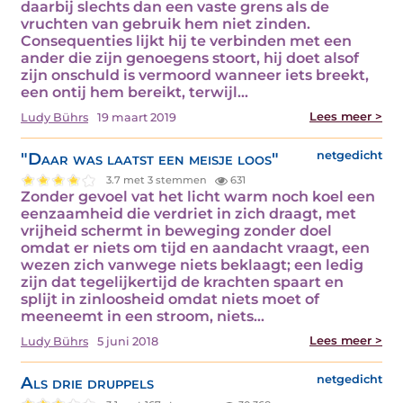
daarbij slechts dan een vaste grens als de
vruchten van gebruik hem niet zinden.
Consequenties lijkt hij te verbinden met een
ander die zijn genoegens stoort, hij doet alsof
zijn onschuld is vermoord wanneer iets breekt,
een ontij hem bereikt, terwijl…
Lees meer >
Ludy Bührs
19 maart 2019
"Daar was laatst een meisje loos"
netgedicht
3.7 met 3 stemmen
631
Zonder gevoel vat het licht warm noch koel een
eenzaamheid die verdriet in zich draagt, met
vrijheid schermt in beweging zonder doel
omdat er niets om tijd en aandacht vraagt, een
wezen zich vanwege niets beklaagt; een ledig
zijn dat tegelijkertijd de krachten spaart en
splijt in zinloosheid omdat niets moet of
meeneemt in een stroom, niets…
Lees meer >
Ludy Bührs
5 juni 2018
Als drie druppels
netgedicht