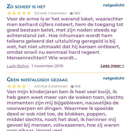
Zo scheef is het
netgedicht
5.0 met 1 stemmen
560
Voor de arme is er het werend loket, waarachter
men keihard cijfers noteert, hem de toegang tot
goed bestaan belet, met zijn noden steeds op
achterstand zet . Hoe inhumaan wordt hem
telkens geleerd dat uitsluiting geregeld is bij
wet, het niet uitmaakt dat hij kansen ontbeert,
omdat onwil nu eenmaal hard regeert.
Mensenrechten? Wie wordt…
Lees meer >
Ludy Bührs
1 november 2019
Geen nostalgisch gezaag
netgedicht
4.0 met 3 stemmen
616
Van mijn kinderjaren ben ik heel veel kwijt, ik
heb geen weet meer van de weken toen, slechts
momenten zijn mij bijgebleven, nauwelijks de
voorwerpen en dingen. Waarmee ik speelde
deed er ook niet toe, de blokken, poppen,
middel slechts, nooit het doel, ik herinner mij
gevoel bij mensen, volwassenen, hoe zij waren
voor elkaar. Vooral veel…