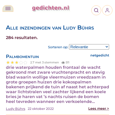
Alle inzendingen van Ludy Bührs
284 resultaten.
Sorteren op:
Palmbomentuin
netgedicht
2.7 met 3 stemmen
511
drie waterpalmen houden frontaal de wacht
gekroond met zware vruchtenpracht en stevig
blad waarin wollige vleermuizen vreedzaam in
grote groepen huizen drie kokospalmen
bakenen prijkend de tuin af naast het achterpad
waar lichtstralen veel zachter lijkend een koele
bries je haren vat ’s nachts ruisen de bomen
heel tevreden wanneer een verkoelende…
Lees meer >
Ludy Bührs
22 oktober 2022