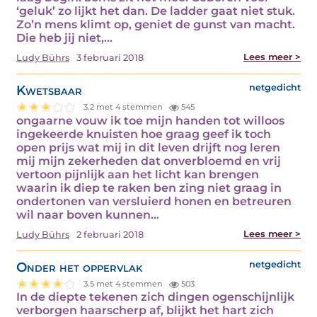
‘geluk’ zo lijkt het dan. De ladder gaat niet stuk.
Zo’n mens klimt op, geniet de gunst van macht.
Die heb jij niet,…
Lees meer >
Ludy Bührs
3 februari 2018
Kwetsbaar
netgedicht
3.2 met 4 stemmen
545
ongaarne vouw ik toe mijn handen tot willoos
ingekeerde knuisten hoe graag geef ik toch
open prijs wat mij in dit leven drijft nog leren
mij mijn zekerheden dat onverbloemd en vrij
vertoon pijnlijk aan het licht kan brengen
waarin ik diep te raken ben zing niet graag in
ondertonen van versluierd honen en betreuren
wil naar boven kunnen…
Lees meer >
Ludy Bührs
2 februari 2018
Onder het oppervlak
netgedicht
3.5 met 4 stemmen
503
In de diepte tekenen zich dingen ogenschijnlijk
verborgen haarscherp af, blijkt het hart zich