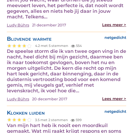
meevoert leven, het perfecte is, dat nooit wordt
gegeven, alles en niets heb jij daar in jouw
macht. Telkens…
Lees meer >
Ludy Bührs
21 december 2017
Blijvende warmte
netgedicht
4.2 met 5 stemmen
554
De speelse storm die ik van twee ogen ving in de
nacht, heel dicht bij mijn gezicht, daarmee ben
ik naar toekomst gevlogen, boven het nu en
morgen uitgelicht. De kern die recht op mijn
hart leek gericht, daar binnenging, daar in de
duisternis vertroosting bood voor een komend
gemis, mij vleugels gaf, verhief met
levenskracht, ik voel hoe die…
Lees meer >
Ludy Bührs
20 december 2017
Klokken luiden
netgedicht
3.5 met 2 stemmen
599
Van mijn hart heb ik nooit een moordkuil
gemaakt. Wat mij raakt krijgt respons en soms