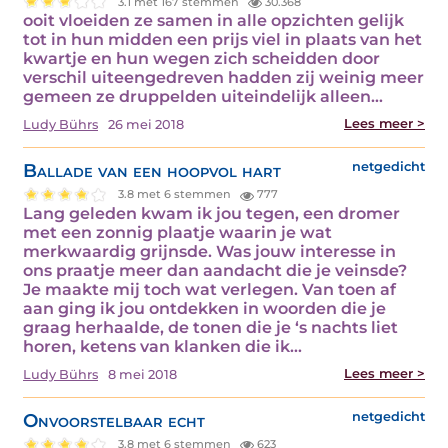
3.1 met 167 stemmen
30.368
ooit vloeiden ze samen in alle opzichten gelijk
tot in hun midden een prijs viel in plaats van het
kwartje en hun wegen zich scheidden door
verschil uiteengedreven hadden zij weinig meer
gemeen ze druppelden uiteindelijk alleen…
Lees meer >
Ludy Bührs
26 mei 2018
Ballade van een hoopvol hart
netgedicht
3.8 met 6 stemmen
777
Lang geleden kwam ik jou tegen, een dromer
met een zonnig plaatje waarin je wat
merkwaardig grijnsde. Was jouw interesse in
ons praatje meer dan aandacht die je veinsde?
Je maakte mij toch wat verlegen. Van toen af
aan ging ik jou ontdekken in woorden die je
graag herhaalde, de tonen die je ‘s nachts liet
horen, ketens van klanken die ik…
Lees meer >
Ludy Bührs
8 mei 2018
Onvoorstelbaar echt
netgedicht
3.8 met 6 stemmen
623