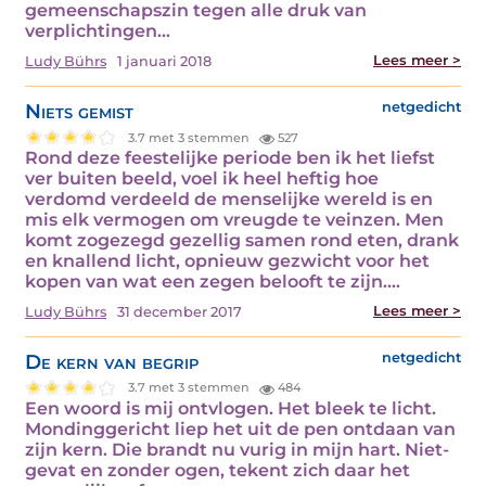
gemeenschapszin tegen alle druk van
verplichtingen…
Lees meer >
Ludy Bührs
1 januari 2018
Niets gemist
netgedicht
3.7 met 3 stemmen
527
Rond deze feestelijke periode ben ik het liefst
ver buiten beeld, voel ik heel heftig hoe
verdomd verdeeld de menselijke wereld is en
mis elk vermogen om vreugde te veinzen. Men
komt zogezegd gezellig samen rond eten, drank
en knallend licht, opnieuw gezwicht voor het
kopen van wat een zegen belooft te zijn.…
Lees meer >
Ludy Bührs
31 december 2017
De kern van begrip
netgedicht
3.7 met 3 stemmen
484
Een woord is mij ontvlogen. Het bleek te licht.
Mondinggericht liep het uit de pen ontdaan van
zijn kern. Die brandt nu vurig in mijn hart. Niet-
gevat en zonder ogen, tekent zich daar het