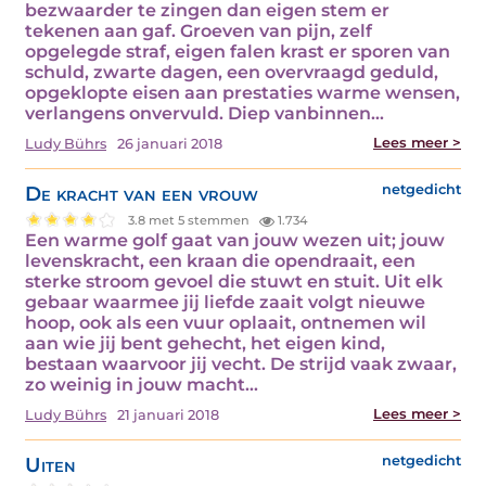
bezwaarder te zingen dan eigen stem er
tekenen aan gaf. Groeven van pijn, zelf
opgelegde straf, eigen falen krast er sporen van
schuld, zwarte dagen, een overvraagd geduld,
opgeklopte eisen aan prestaties warme wensen,
verlangens onvervuld. Diep vanbinnen…
Lees meer >
Ludy Bührs
26 januari 2018
De kracht van een vrouw
netgedicht
3.8 met 5 stemmen
1.734
Een warme golf gaat van jouw wezen uit; jouw
levenskracht, een kraan die opendraait, een
sterke stroom gevoel die stuwt en stuit. Uit elk
gebaar waarmee jij liefde zaait volgt nieuwe
hoop, ook als een vuur oplaait, ontnemen wil
aan wie jij bent gehecht, het eigen kind,
bestaan waarvoor jij vecht. De strijd vaak zwaar,
zo weinig in jouw macht…
Lees meer >
Ludy Bührs
21 januari 2018
Uiten
netgedicht