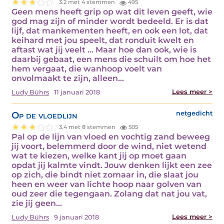
3.2 met 4 stemmen
495
Geen mens heeft grip op wat dit leven geeft, wie
god mag zijn of minder wordt bedeeld. Er is dat
lijf, dat mankementen heeft, en ook een lot, dat
keihard met jou speelt, dat ronduit kwelt en
aftast wat jij veelt … Maar hoe dan ook, wie is
daarbij gebaat, een mens die schuilt om hoe het
hem vergaat, die wanhoop voelt van
onvolmaakt te zijn, alleen…
Lees meer >
Ludy Bührs
11 januari 2018
Op de vloedlijn
netgedicht
3.4 met 8 stemmen
505
Pal op de lijn van vloed en vochtig zand beweeg
jij voort, belemmerd door de wind, niet wetend
wat te kiezen, welke kant jij op moet gaan
opdat jij kalmte vindt. Jouw denken lijkt een zee
op zich, die bindt niet zomaar in, die slaat jou
heen en weer van lichte hoop naar golven van
oud zeer die tegengaan. Zolang dat nat jou vat,
zie jij geen…
Lees meer >
Ludy Bührs
9 januari 2018