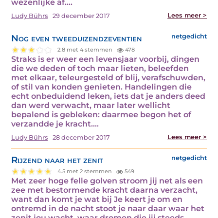
wezenlijke af.…
Lees meer >
Ludy Bührs
29 december 2017
Nog even tweeduizendzeventien
netgedicht
2.8 met 4 stemmen
478
Straks is er weer een levensjaar voorbij, dingen
die we deden of toch maar lieten, beleefden
met elkaar, teleurgesteld of blij, verafschuwden,
of stil van konden genieten. Handelingen die
echt onbeduidend leken, iets dat je anders deed
dan werd verwacht, maar later wellicht
bepalend is gebleken: daarmee begon het of
verzandde je kracht.…
Lees meer >
Ludy Bührs
28 december 2017
Rijzend naar het zenit
netgedicht
4.5 met 2 stemmen
549
Met zeer hoge felle golven stroom jij net als een
zee met bestormende kracht daarna verzacht,
want dan komt je wat bij Je keert je om en
ontremd in de nacht stoot je naar daar waar het
zenit jou wacht, waar dromen die jij steeds