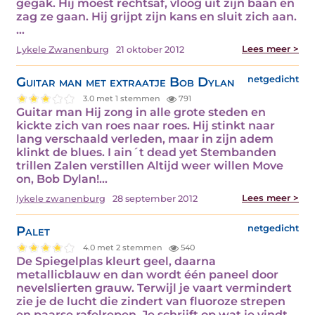
gegak. Hij moest rechtsaf, vloog uit zijn baan en
zag ze gaan. Hij grijpt zijn kans en sluit zich aan.
…
Lees meer >
Lykele Zwanenburg
21 oktober 2012
Guitar man met extraatje Bob Dylan
netgedicht
3.0 met 1 stemmen
791
Guitar man Hij zong in alle grote steden en
kickte zich van roes naar roes. Hij stinkt naar
lang verschaald verleden, maar in zijn adem
klinkt de blues. I ain´t dead yet Stembanden
trillen Zalen verstillen Altijd weer willen Move
on, Bob Dylan!…
Lees meer >
lykele zwanenburg
28 september 2012
Palet
netgedicht
4.0 met 2 stemmen
540
De Spiegelplas kleurt geel, daarna
metallicblauw en dan wordt één paneel door
nevelslierten grauw. Terwijl je vaart vermindert
zie je de lucht die zindert van fluoroze strepen
en paarse rafelrepen. Je schrijft op wat je vindt.