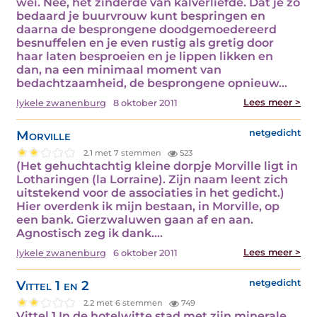
wei. Nee, het zinderde van kalverliefde. Dat je zo
bedaard je buurvrouw kunt bespringen en
daarna de besprongene doodgemoedereerd
besnuffelen en je even rustig als gretig door
haar laten besproeien en je lippen likken en
dan, na een minimaal moment van
bedachtzaamheid, de besprongene opnieuw…
Lees meer >
lykele zwanenburg
8 oktober 2011
Morville
netgedicht
2.1 met 7 stemmen
523
(Het gehuchtachtig kleine dorpje Morville ligt in
Lotharingen (la Lorraine). Zijn naam leent zich
uitstekend voor de associaties in het gedicht.)
Hier overdenk ik mijn bestaan, in Morville, op
een bank. Gierzwaluwen gaan af en aan.
Agnostisch zeg ik dank.…
Lees meer >
lykele zwanenburg
6 oktober 2011
Vittel 1 en 2
netgedicht
2.2 met 6 stemmen
749
Vittel 1 In de hotelwitte stad met zijn minerale