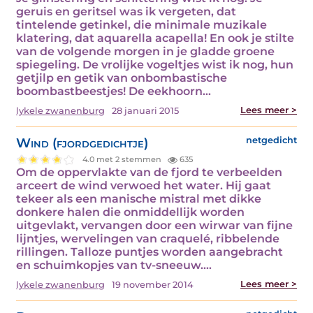
geruis en geritsel was ik vergeten, dat
tintelende getinkel, die minimale muzikale
klatering, dat aquarella acapella! En ook je stilte
van de volgende morgen in je gladde groene
spiegeling. De vrolijke vogeltjes wist ik nog, hun
getjilp en getik van onbombastische
boombastbeestjes! De eekhoorn…
Lees meer >
lykele zwanenburg
28 januari 2015
Wind (fjordgedichtje)
netgedicht
4.0 met 2 stemmen
635
Om de oppervlakte van de fjord te verbeelden
arceert de wind verwoed het water. Hij gaat
tekeer als een manische mistral met dikke
donkere halen die onmiddellijk worden
uitgevlakt, vervangen door een wirwar van fijne
lijntjes, wervelingen van craquelé, ribbelende
rillingen. Talloze puntjes worden aangebracht
en schuimkopjes van tv-sneeuw.…
Lees meer >
lykele zwanenburg
19 november 2014