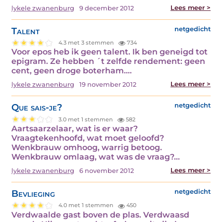
Lees meer >
lykele zwanenburg
9 december 2012
Talent
netgedicht
4.3 met 3 stemmen
734
Voor epos heb ik geen talent. Ik ben geneigd tot
epigram. Ze hebben ´t zelfde rendement: geen
cent, geen droge boterham.…
Lees meer >
lykele zwanenburg
19 november 2012
Que sais-je?
netgedicht
3.0 met 1 stemmen
582
Aartsaarzelaar, wat is er waar?
Vraagtekenhoofd, wat moet geloofd?
Wenkbrauw omhoog, warrig betoog.
Wenkbrauw omlaag, wat was de vraag?…
Lees meer >
lykele zwanenburg
6 november 2012
Bevlieging
netgedicht
4.0 met 1 stemmen
450
Verdwaalde gast boven de plas. Verdwaasd