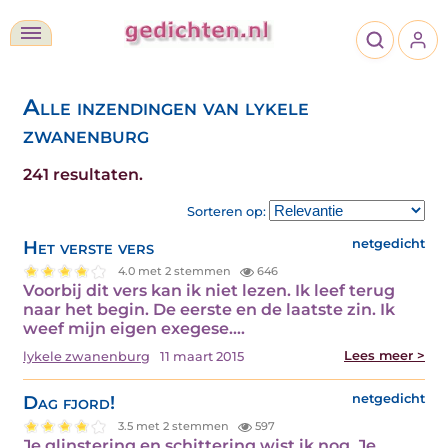
Alle inzendingen van lykele
zwanenburg
241 resultaten.
Sorteren op:
Het verste vers
netgedicht
4.0 met 2 stemmen
646
Voorbij dit vers kan ik niet lezen. Ik leef terug
naar het begin. De eerste en de laatste zin. Ik
weef mijn eigen exegese.…
Lees meer >
lykele zwanenburg
11 maart 2015
Dag fjord!
netgedicht
3.5 met 2 stemmen
597
Je glinstering en schittering wist ik nog. Je