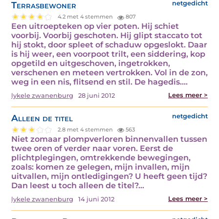
Terrasbewoner
netgedicht
4.2 met 4 stemmen
807
Een uitroepteken op vier poten. Hij schiet
voorbij. Voorbij geschoten. Hij glipt staccato tot
hij stokt, door spleet of schaduw opgeslokt. Daar
is hij weer, een voorpoot trilt, een siddering, kop
opgetild en uitgeschoven, ingetrokken,
verschenen en meteen vertrokken. Vol in de zon,
weg in een nis, flitsend en stil. De hagedis.…
Lees meer >
lykele zwanenburg
28 juni 2012
Alleen de titel
netgedicht
2.8 met 4 stemmen
563
Niet zomaar plompverloren binnenvallen tussen
twee oren of verder naar voren. Eerst de
plichtplegingen, omtrekkende bewegingen,
zoals: komen ze gelegen, mijn invallen, mijn
uitvallen, mijn ontledigingen? U heeft geen tijd?
Dan leest u toch alleen de titel?…
Lees meer >
lykele zwanenburg
14 juni 2012