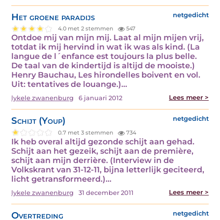
Het groene paradijs
netgedicht
4.0 met 2 stemmen
547
Ontdoe mij van mijn mij. Laat al mijn mijen vrij,
totdat ik mij hervind in wat ik was als kind. (La
langue de l´enfance est toujours la plus belle.
De taal van de kindertijd is altijd de mooiste.)
Henry Bauchau, Les hirondelles boivent en vol.
Uit: tentatives de louange.)…
Lees meer >
lykele zwanenburg
6 januari 2012
Schijt (Youp)
netgedicht
0.7 met 3 stemmen
734
Ik heb overal altijd gezonde schijt aan gehad.
Schijt aan het gezeik, schijt aan de première,
schijt aan mijn derrière. (Interview in de
Volkskrant van 31-12-11, bijna letterlijk geciteerd,
licht getransformeerd.)…
Lees meer >
lykele zwanenburg
31 december 2011
Overtreding
netgedicht