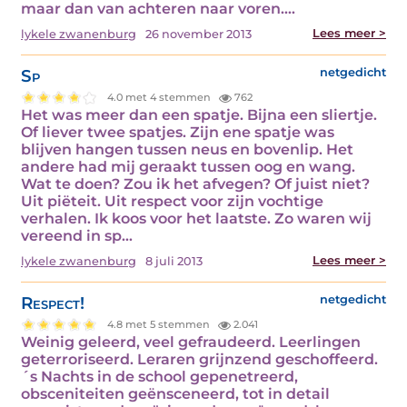
maar dan van achteren naar voren.…
Lees meer >
lykele zwanenburg
26 november 2013
Sp
netgedicht
4.0 met 4 stemmen
762
Het was meer dan een spatje. Bijna een sliertje.
Of liever twee spatjes. Zijn ene spatje was
blijven hangen tussen neus en bovenlip. Het
andere had mij geraakt tussen oog en wang.
Wat te doen? Zou ik het afvegen? Of juist niet?
Uit piëteit. Uit respect voor zijn vochtige
verhalen. Ik koos voor het laatste. Zo waren wij
vereend in sp…
Lees meer >
lykele zwanenburg
8 juli 2013
Respect!
netgedicht
4.8 met 5 stemmen
2.041
Weinig geleerd, veel gefraudeerd. Leerlingen
geterroriseerd. Leraren grijnzend geschoffeerd.
´s Nachts in de school gepenetreerd,
obsceniteiten geënsceneerd, tot in detail