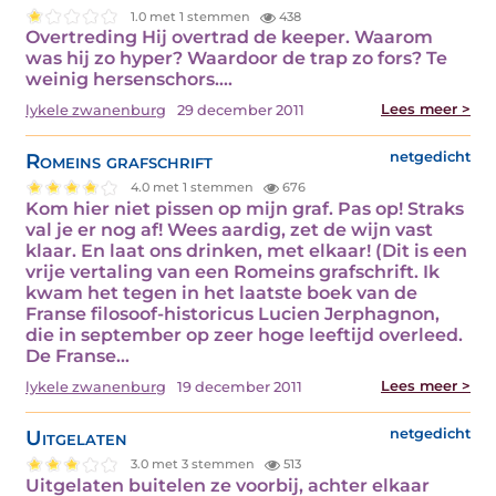
1.0 met 1 stemmen
438
Overtreding Hij overtrad de keeper. Waarom
was hij zo hyper? Waardoor de trap zo fors? Te
weinig hersenschors.…
Lees meer >
lykele zwanenburg
29 december 2011
Romeins grafschrift
netgedicht
4.0 met 1 stemmen
676
Kom hier niet pissen op mijn graf. Pas op! Straks
val je er nog af! Wees aardig, zet de wijn vast
klaar. En laat ons drinken, met elkaar! (Dit is een
vrije vertaling van een Romeins grafschrift. Ik
kwam het tegen in het laatste boek van de
Franse filosoof-historicus Lucien Jerphagnon,
die in september op zeer hoge leeftijd overleed.
De Franse…
Lees meer >
lykele zwanenburg
19 december 2011
Uitgelaten
netgedicht
3.0 met 3 stemmen
513
Uitgelaten buitelen ze voorbij, achter elkaar