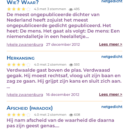
Wie? Waar?
netgedicht
4.3 met 3 stemmen
495
De meest ongepubliceerde dichter van
Nederland heeft zojuist het meest
ongepubliceerde gedicht gepubliceerd. Het
heet: De mens. Het gaat als volgt: De mens: Een
niemendalletje in een heelalletje…
Lees meer >
lykele zwanenburg
27 december 2012
Herkansing
netgedicht
4.0 met 2 stemmen
593
Verdwaalde gast boven de plas. Verdwaasd
gegak. Hij moest rechtsaf, vloog uit zijn baan en
zag ze gaan. Hij grijpt zijn kans en sluit zich aan.
…
Lees meer >
lykele zwanenburg
16 december 2012
Afscheid (paradox)
netgedicht
4.0 met 2 stemmen
608
Hij nam afscheid van de waarheid die daarna
pas zijn geest genas.…