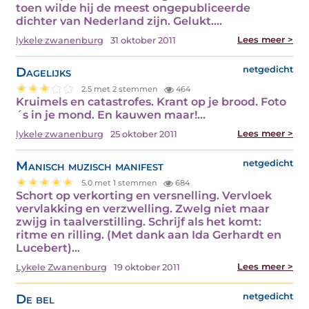
toen wilde hij de meest ongepubliceerde
dichter van Nederland zijn. Gelukt.…
Lees meer >
lykele zwanenburg
31 oktober 2011
Dagelijks
netgedicht
2.5 met 2 stemmen
464
Kruimels en catastrofes. Krant op je brood. Foto
´s in je mond. En kauwen maar!…
Lees meer >
lykele zwanenburg
25 oktober 2011
Manisch muzisch manifest
netgedicht
5.0 met 1 stemmen
684
Schort op verkorting en versnelling. Vervloek
vervlakking en verzwelling. Zwelg niet maar
zwijg in taalverstilling. Schrijf als het komt:
ritme en rilling. (Met dank aan Ida Gerhardt en
Lucebert)…
Lees meer >
Lykele Zwanenburg
19 oktober 2011
De bel
netgedicht