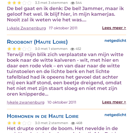
3.3 met 3 stemmen
544
De bel gaat en ik denk: De bel! Jammer, maar ik
geloof het wel. Ik blijf hier, in mijn kamerjas.
Nooit zal ik weten wie het was.…
Lees meer >
Lykele Zwanenburg
17 oktober 2011
Roodbont (Haute Loire)
netgedicht
3.0 met 1 stemmen
452
Terwijl mijn blik zich verplaatste van mijn witte
boek naar de witte kalveren - wit, met hier en
daar een rode vlek – en van daar naar de witte
tuinstoelen en de lichte berk en het lichte
tafelblad had ik opeens het gevoel dat achter
mij een kalf stond, een beetje dreigend, omdat
het niet met zijn staart sloeg en niet met zijn
oren knipperde…
Lees meer >
lykele zwanenburg
10 oktober 2011
Hormonen in de Haute Loire
netgedicht
3.0 met 2 stemmen
468
Het drupte onder de boom. Het nevelde in de