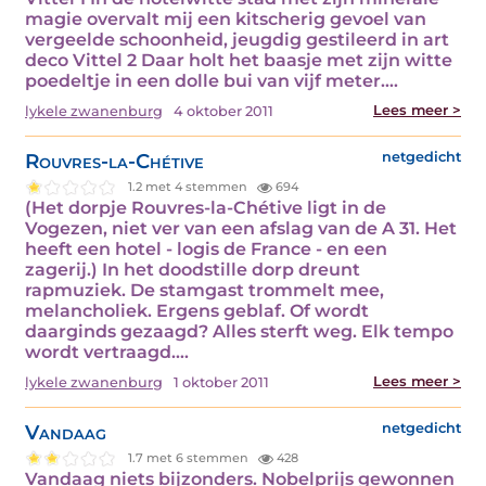
magie overvalt mij een kitscherig gevoel van
vergeelde schoonheid, jeugdig gestileerd in art
deco Vittel 2 Daar holt het baasje met zijn witte
poedeltje in een dolle bui van vijf meter.…
Lees meer >
lykele zwanenburg
4 oktober 2011
Rouvres-la-Chétive
netgedicht
1.2 met 4 stemmen
694
(Het dorpje Rouvres-la-Chétive ligt in de
Vogezen, niet ver van een afslag van de A 31. Het
heeft een hotel - logis de France - en een
zagerij.) In het doodstille dorp dreunt
rapmuziek. De stamgast trommelt mee,
melancholiek. Ergens geblaf. Of wordt
daarginds gezaagd? Alles sterft weg. Elk tempo
wordt vertraagd.…
Lees meer >
lykele zwanenburg
1 oktober 2011
Vandaag
netgedicht
1.7 met 6 stemmen
428
Vandaag niets bijzonders. Nobelprijs gewonnen