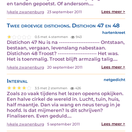
en tanden gepoetst. Of andersom.…
Lees meer >
lykele zwanenburg
23 september 2011
Twee droevige distichons. Distichon 47 en 48
hartenkreet
0.5 met 4 stemmen
943
Distichon 47 Nu is na ----------------------- Ontstaan,
bestaan, vergaan, levenslang nabestaan.
Distichon 48 Troost? ---------------------- Het was.
Het is toenmalig. Troost blijft armzalig talig.…
Lees meer >
lykele zwanenburg
20 september 2011
Interval
netgedicht
3.5 met 2 stemmen
426
Zoals zo vaak tijdens het lezen opeens opkijken.
Een halve cirkel de wereld in. Lucht, tuin, huis,
half maantje. Dan via wang en neus terug in je
hoofd. Is dat mijmeren? Is dit schrijven?
Finaliseren. Even geduld.…
Lees meer >
lykele zwanenburg
5 september 2011