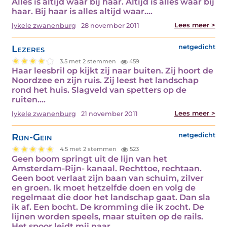
Alles is altijd waar bij haar. Altijd is alles waar bij
haar. Bij haar is alles altijd waar.…
Lees meer >
lykele zwanenburg
28 november 2011
Lezeres
netgedicht
3.5 met 2 stemmen
459
Haar leesbril op kijkt zij naar buiten. Zij hoort de
Noordzee en zijn ruis. Zij leest het landschap
rond het huis. Slagveld van spetters op de
ruiten.…
Lees meer >
lykele zwanenburg
21 november 2011
Rijn-Gein
netgedicht
4.5 met 2 stemmen
523
Geen boom springt uit de lijn van het
Amsterdam-Rijn- kanaal. Rechttoe, rechtaan.
Geen boot verlaat zijn baan van schuim, zilver
en groen. Ik moet hetzelfde doen en volg de
regelmaat die door het landschap gaat. Dan sla
ik af. Een bocht. De kromming die ik zocht. De
lijnen worden speels, maar stuiten op de rails.
Het spoor leidt mij naar…