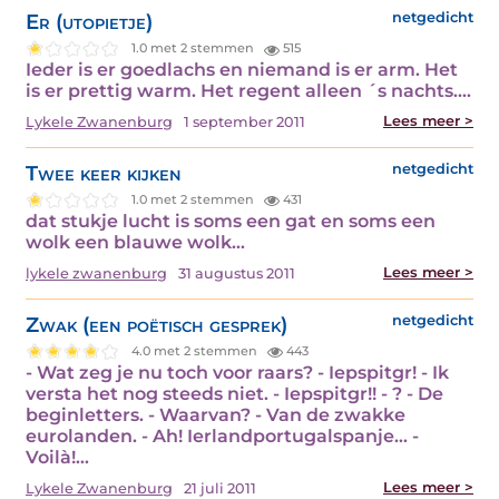
Er (utopietje)
netgedicht
1.0 met 2 stemmen
515
Ieder is er goedlachs en niemand is er arm. Het
is er prettig warm. Het regent alleen ´s nachts.…
Lees meer >
Lykele Zwanenburg
1 september 2011
Twee keer kijken
netgedicht
1.0 met 2 stemmen
431
dat stukje lucht is soms een gat en soms een
wolk een blauwe wolk…
Lees meer >
lykele zwanenburg
31 augustus 2011
Zwak (een poëtisch gesprek)
netgedicht
4.0 met 2 stemmen
443
- Wat zeg je nu toch voor raars? - Iepspitgr! - Ik
versta het nog steeds niet. - Iepspitgr!! - ? - De
beginletters. - Waarvan? - Van de zwakke
eurolanden. - Ah! Ierlandportugalspanje… -
Voilà!…
Lees meer >
Lykele Zwanenburg
21 juli 2011