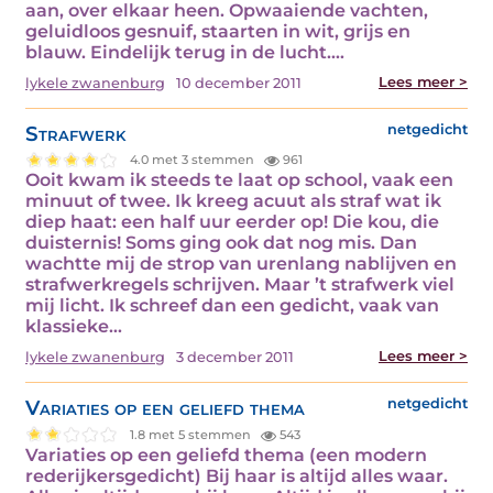
aan, over elkaar heen. Opwaaiende vachten,
geluidloos gesnuif, staarten in wit, grijs en
blauw. Eindelijk terug in de lucht.…
Lees meer >
lykele zwanenburg
10 december 2011
Strafwerk
netgedicht
4.0 met 3 stemmen
961
Ooit kwam ik steeds te laat op school, vaak een
minuut of twee. Ik kreeg acuut als straf wat ik
diep haat: een half uur eerder op! Die kou, die
duisternis! Soms ging ook dat nog mis. Dan
wachtte mij de strop van urenlang nablijven en
strafwerkregels schrijven. Maar ’t strafwerk viel
mij licht. Ik schreef dan een gedicht, vaak van
klassieke…
Lees meer >
lykele zwanenburg
3 december 2011
Variaties op een geliefd thema
netgedicht
1.8 met 5 stemmen
543
Variaties op een geliefd thema (een modern
rederijkersgedicht) Bij haar is altijd alles waar.