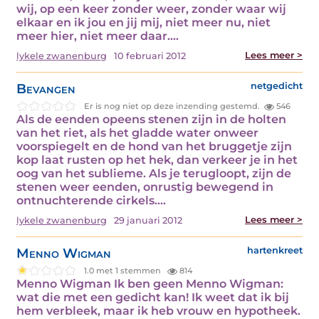
wij, op een keer zonder weer, zonder waar wij
elkaar en ik jou en jij mij, niet meer nu, niet
meer hier, niet meer daar.…
Lees meer >
lykele zwanenburg
10 februari 2012
Bevangen
netgedicht
Er is nog niet op deze inzending gestemd.
546
Als de eenden opeens stenen zijn in de holten
van het riet, als het gladde water onweer
voorspiegelt en de hond van het bruggetje zijn
kop laat rusten op het hek, dan verkeer je in het
oog van het sublieme. Als je terugloopt, zijn de
stenen weer eenden, onrustig bewegend in
ontnuchterende cirkels.…
Lees meer >
lykele zwanenburg
29 januari 2012
Menno Wigman
hartenkreet
1.0 met 1 stemmen
814
Menno Wigman Ik ben geen Menno Wigman:
wat die met een gedicht kan! Ik weet dat ik bij
hem verbleek, maar ik heb vrouw en hypotheek.