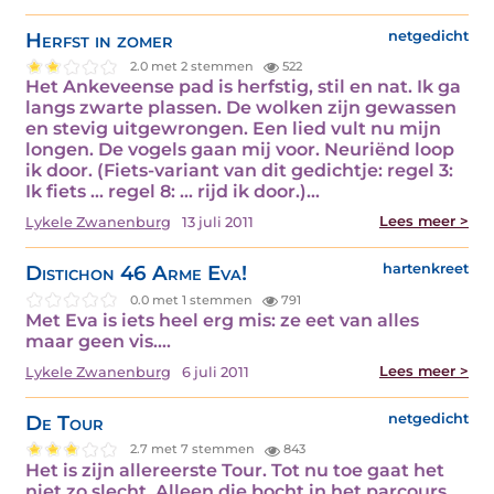
Herfst in zomer
netgedicht
2.0 met 2 stemmen
522
Het Ankeveense pad is herfstig, stil en nat. Ik ga
langs zwarte plassen. De wolken zijn gewassen
en stevig uitgewrongen. Een lied vult nu mijn
longen. De vogels gaan mij voor. Neuriënd loop
ik door. (Fiets-variant van dit gedichtje: regel 3:
Ik fiets ... regel 8: ... rijd ik door.)…
Lees meer >
Lykele Zwanenburg
13 juli 2011
Distichon 46 Arme Eva!
hartenkreet
0.0 met 1 stemmen
791
Met Eva is iets heel erg mis: ze eet van alles
maar geen vis.…
Lees meer >
Lykele Zwanenburg
6 juli 2011
De Tour
netgedicht
2.7 met 7 stemmen
843
Het is zijn allereerste Tour. Tot nu toe gaat het
niet zo slecht. Alleen die bocht in het parcours.