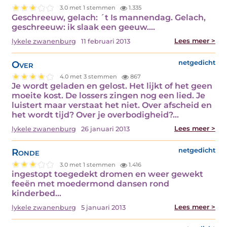
3.0 met 1 stemmen
1.335
Geschreeuw, gelach: ´t Is mannendag. Gelach,
geschreeuw: ik slaak een geeuw.…
Lees meer >
lykele zwanenburg
11 februari 2013
Over
netgedicht
4.0 met 3 stemmen
867
Je wordt geladen en gelost. Het lijkt of het geen
moeite kost. De lossers zingen nog een lied. Je
luistert maar verstaat het niet. Over afscheid en
het wordt tijd? Over je overbodigheid?…
Lees meer >
lykele zwanenburg
26 januari 2013
Ronde
netgedicht
3.0 met 1 stemmen
1.416
ingestopt toegedekt dromen en weer gewekt
feeën met moedermond dansen rond
kinderbed…
Lees meer >
lykele zwanenburg
5 januari 2013