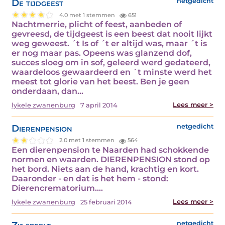
De tijdgeest
netgedicht
4.0 met 1 stemmen
651
Nachtmerrie, plicht of feest, aanbeden of
gevreesd, de tijdgeest is een beest dat nooit lijkt
weg geweest. ´t Is of ´t er altijd was, maar ´t is
er nog maar pas. Opeens was glanzend dof,
succes sloeg om in sof, geleerd werd gedateerd,
waardeloos gewaardeerd en ´t minste werd het
meest tot glorie van het beest. Ben je geen
onderdaan, dan…
Lees meer >
lykele zwanenburg
7 april 2014
Dierenpension
netgedicht
2.0 met 1 stemmen
564
Een dierenpension te Naarden had schokkende
normen en waarden. DIERENPENSION stond op
het bord. Niets aan de hand, krachtig en kort.
Daaronder - en dat is het hem - stond:
Dierencrematorium.…
Lees meer >
lykele zwanenburg
25 februari 2014
netgedicht