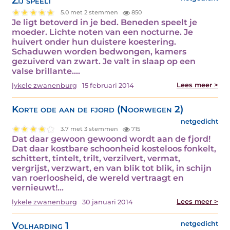
Zij speelt
5.0 met 2 stemmen
850
Je ligt betoverd in je bed. Beneden speelt je
moeder. Lichte noten van een nocturne. Je
huivert onder hun duistere koestering.
Schaduwen worden bedwongen, kamers
gezuiverd van zwart. Je valt in slaap op een
valse brillante.…
Lees meer >
lykele zwanenburg
15 februari 2014
Korte ode aan de fjord (Noorwegen 2)
netgedicht
3.7 met 3 stemmen
715
Dat daar gewoon gewoond wordt aan de fjord!
Dat daar kostbare schoonheid kosteloos fonkelt,
schittert, tintelt, trilt, verzilvert, vermat,
vergrijst, verzwart, en van blik tot blik, in schijn
van roerloosheid, de wereld vertraagt en
vernieuwt!…
Lees meer >
lykele zwanenburg
30 januari 2014
Volharding 1
netgedicht