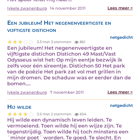
Lees meer >
lykele zwanenburg
14 november 2011
Een jubileum! Het negenenveertigste en
vijftigste distichon
netgedicht
3.3 met 3 stemmen
861
Een jubileum! Het negenenveertigste en
vijftigste distichon Distichon 49 Mast/Vast
Odysseus wist het: Op mijn eentje bezwijk ik
zelfs voor één sireentje. Distichon 50 Het park
van de poëzie Het park zat vol met grillen in
mijn dromen. De schaduw was er eerder dan de
bomen.…
Lees meer >
lykele zwanenburg
7 november 2011
Hij wilde
netgedicht
3.5 met 2 stemmen
604
Hij wilde een dynamisch leven leiden. Te
vermoeiend. Toen wilde hij een wijze zijn. Te
tegenstrijdig. Toen wilde hij toch minstens een
´minor poet´ worden. Te goed. Te slecht. En