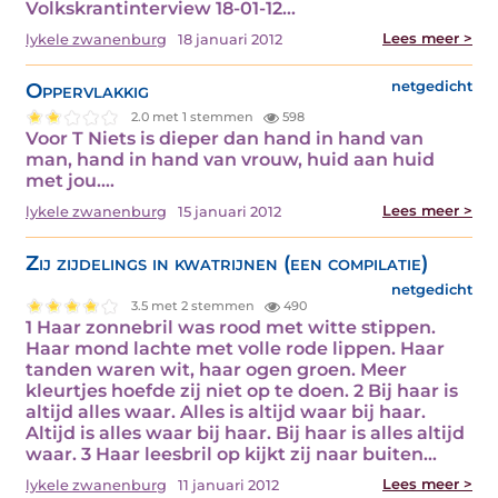
Volkskrantinterview 18-01-12…
Lees meer >
lykele zwanenburg
18 januari 2012
Oppervlakkig
netgedicht
2.0 met 1 stemmen
598
Voor T Niets is dieper dan hand in hand van
man, hand in hand van vrouw, huid aan huid
met jou.…
Lees meer >
lykele zwanenburg
15 januari 2012
Zij zijdelings in kwatrijnen (een compilatie)
netgedicht
3.5 met 2 stemmen
490
1 Haar zonnebril was rood met witte stippen.
Haar mond lachte met volle rode lippen. Haar
tanden waren wit, haar ogen groen. Meer
kleurtjes hoefde zij niet op te doen. 2 Bij haar is
altijd alles waar. Alles is altijd waar bij haar.
Altijd is alles waar bij haar. Bij haar is alles altijd
waar. 3 Haar leesbril op kijkt zij naar buiten…
Lees meer >
lykele zwanenburg
11 januari 2012