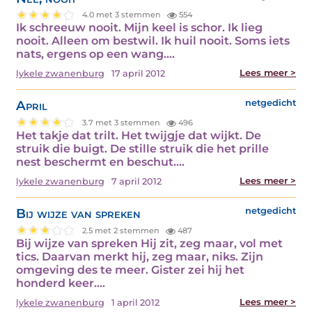
4.0 met 3 stemmen
554
Ik schreeuw nooit. Mijn keel is schor. Ik lieg
nooit. Alleen om bestwil. Ik huil nooit. Soms iets
nats, ergens op een wang.…
Lees meer >
lykele zwanenburg
17 april 2012
April
netgedicht
3.7 met 3 stemmen
496
Het takje dat trilt. Het twijgje dat wijkt. De
struik die buigt. De stille struik die het prille
nest beschermt en beschut.…
Lees meer >
lykele zwanenburg
7 april 2012
Bij wijze van spreken
netgedicht
2.5 met 2 stemmen
487
Bij wijze van spreken Hij zit, zeg maar, vol met
tics. Daarvan merkt hij, zeg maar, niks. Zijn
omgeving des te meer. Gister zei hij het
honderd keer.…
Lees meer >
lykele zwanenburg
1 april 2012