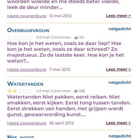
woorden woelde en me steeds beter voelde,
leek de deur minder…
Lees meer >
lykele zwanenburg
12 mei 2012
Overbuurvrouw
netgedicht
0.0 met 3 stemmen
515
Hoe kon je het weten, zoals ze daar liep? Hoe
kon je het weten, zoals ze daar schreed? Zo
majestueus. Zo de laatste keer. Hoe kon je het
weten?…
Lees meer >
lykele zwanenburg
7 mei 2012
Watertanden
netgedicht
2.0 met 3 stemmen
558
Watertanden Niet pakken, eerst reiken. Niet
smakken, eerst kijken. Eerst tong tussen tanden.
Eerst strekken van handen. Het grijpen wordt
gunst, gewaarwording kunst.…
Lees meer >
lykele zwanenburg
26 april 2012
Nee, nooit
netgedicht