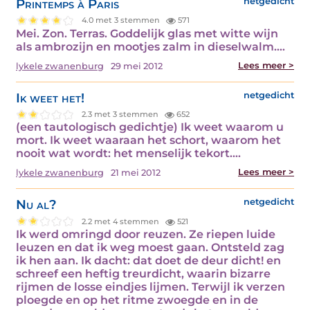
Printemps à Paris
netgedicht
4.0 met 3 stemmen
571
Mei. Zon. Terras. Goddelijk glas met witte wijn
als ambrozijn en mootjes zalm in dieselwalm.…
Lees meer >
lykele zwanenburg
29 mei 2012
Ik weet het!
netgedicht
2.3 met 3 stemmen
652
(een tautologisch gedichtje) Ik weet waarom u
mort. Ik weet waaraan het schort, waarom het
nooit wat wordt: het menselijk tekort.…
Lees meer >
lykele zwanenburg
21 mei 2012
Nu al?
netgedicht
2.2 met 4 stemmen
521
Ik werd omringd door reuzen. Ze riepen luide
leuzen en dat ik weg moest gaan. Ontsteld zag
ik hen aan. Ik dacht: dat doet de deur dicht! en
schreef een heftig treurdicht, waarin bizarre
rijmen de losse eindjes lijmen. Terwijl ik verzen
ploegde en op het ritme zwoegde en in de