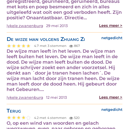
geregistreerd, geürineerd, geruïneerd, bureaus
met kots en poep besmeerd en zich in alles
uitgeleefd wat ooit een god verboden heeft. Zijn
positie? Onaantastbaar. Directie…
Lees meer >
lykele zwanenburg
29 mei 2013
De wijze man volgens Zhuang Zi
netgedicht
4.7 met 3 stemmen
867
De wijze man leeft in het leven. De wijze man
leeft buiten het leven. De wijze man leeft in de
dood. De wijze man leeft buiten de dood. De
wijze schrijver zoekt een ander voorzetsel. Hij
denkt aan ´door je tranen heen lachen´. De
wijze man lacht door zijn tranen heen. De wijze
man leeft door de dood heen. Hij gebeurt door
het Gebeuren.…
Lees meer >
lykele zwanenburg
12 mei 2013
Terug
netgedicht
4.2 met 4 stemmen
520
O, op een wind van woorden en gelach
wegzweven, even, naar geboren en geborgen