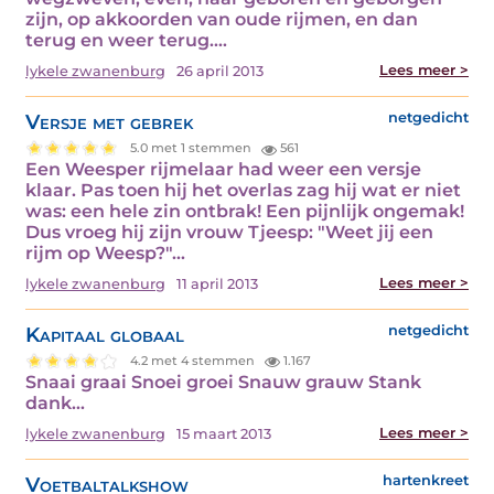
zijn, op akkoorden van oude rijmen, en dan
terug en weer terug.…
Lees meer >
lykele zwanenburg
26 april 2013
Versje met gebrek
netgedicht
5.0 met 1 stemmen
561
Een Weesper rijmelaar had weer een versje
klaar. Pas toen hij het overlas zag hij wat er niet
was: een hele zin ontbrak! Een pijnlijk ongemak!
Dus vroeg hij zijn vrouw Tjeesp: "Weet jij een
rijm op Weesp?"…
Lees meer >
lykele zwanenburg
11 april 2013
Kapitaal globaal
netgedicht
4.2 met 4 stemmen
1.167
Snaai graai Snoei groei Snauw grauw Stank
dank…
Lees meer >
lykele zwanenburg
15 maart 2013
Voetbaltalkshow
hartenkreet