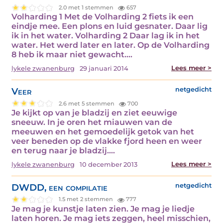
2.0 met 1 stemmen
657
Volharding 1 Met de Volharding 2 fiets ik een
eindje mee. Een plons en luid gesnater. Daar lig
ik in het water. Volharding 2 Daar lag ik in het
water. Het werd later en later. Op de Volharding
8 heb ik maar niet gewacht.…
Lees meer >
lykele zwanenburg
29 januari 2014
Veer
netgedicht
2.6 met 5 stemmen
700
Je kijkt op van je bladzij en ziet eeuwige
sneeuw. In je oren het miauwen van de
meeuwen en het gemoedelijk getok van het
veer beneden op de vlakke fjord heen en weer
en terug naar je bladzij.…
Lees meer >
lykele zwanenburg
10 december 2013
DWDD, een compilatie
netgedicht
1.5 met 2 stemmen
777
Je mag je kunstje laten zien. Je mag je liedje
laten horen. Je mag iets zeggen, heel misschien,