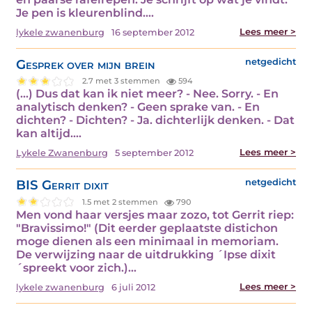
Je pen is kleurenblind.…
Lees meer >
lykele zwanenburg
16 september 2012
Gesprek over mijn brein
netgedicht
2.7 met 3 stemmen
594
(...) Dus dat kan ik niet meer? - Nee. Sorry. - En
analytisch denken? - Geen sprake van. - En
dichten? - Dichten? - Ja. dichterlijk denken. - Dat
kan altijd.…
Lees meer >
Lykele Zwanenburg
5 september 2012
BIS Gerrit dixit
netgedicht
1.5 met 2 stemmen
790
Men vond haar versjes maar zozo, tot Gerrit riep:
"Bravissimo!" (Dit eerder geplaatste distichon
moge dienen als een minimaal in memoriam.
De verwijzing naar de uitdrukking ´Ipse dixit
´spreekt voor zich.)…
Lees meer >
lykele zwanenburg
6 juli 2012