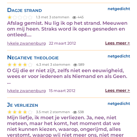
Dagje strand
netgedicht
1.3 met 3 stemmen
445
Afslag gemist. Nu lig ik op het strand. Meeuwen
om mij heen. Straks word ik open gesneden en
ontleed.…
Lees meer >
lykele zwanenburg
22 maart 2012
Negatieve theologie
netgedicht
4.3 met 3 stemmen
589
O Gij die er niet zijt, zelfs niet een eeuwigheid,
wees er voor iedereen als Niemand en als Geen.
…
Lees meer >
lykele zwanenburg
15 maart 2012
Je verliezen
netgedicht
3.5 met 2 stemmen
538
Mijn liefje, ik moet je verliezen. Ja, nee, niet
meteen, maar het komt, het moment dat we
niet kunnen kiezen, waarop, ongerijmd, alles
verstomt, waarop wij niet meer ons, niet meer