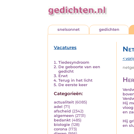
snelsonnet
gedichten
Vacatures
Net
< vori
Tiedesyndroom
De geboorte van een
netged
gedicht
Erwt
Her
Terug in het licht
De eerste keer
Verdw
Categorieën:
boven
Verd
actualiteit
(6085)
Hij m
adel
(71)
vloog
afscheid
(2342)
en za
algemeen
(2731)
bedankt
(485)
Hij gr
biologie
(128)
en slu
corona
(173)
dieren
(956)