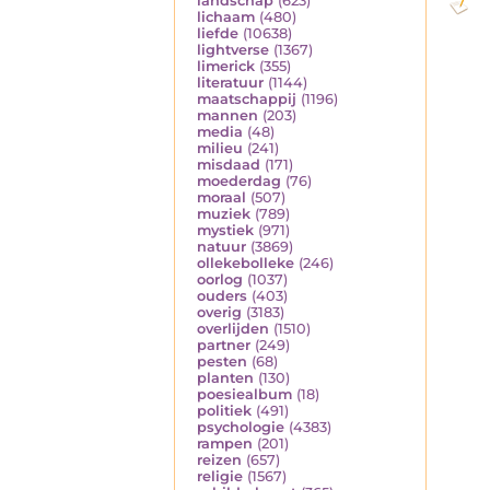
landschap
(623)
lichaam
(480)
liefde
(10638)
lightverse
(1367)
limerick
(355)
literatuur
(1144)
maatschappij
(1196)
mannen
(203)
media
(48)
milieu
(241)
misdaad
(171)
moederdag
(76)
moraal
(507)
muziek
(789)
mystiek
(971)
natuur
(3869)
ollekebolleke
(246)
oorlog
(1037)
ouders
(403)
overig
(3183)
overlijden
(1510)
partner
(249)
pesten
(68)
planten
(130)
poesiealbum
(18)
politiek
(491)
psychologie
(4383)
rampen
(201)
reizen
(657)
religie
(1567)