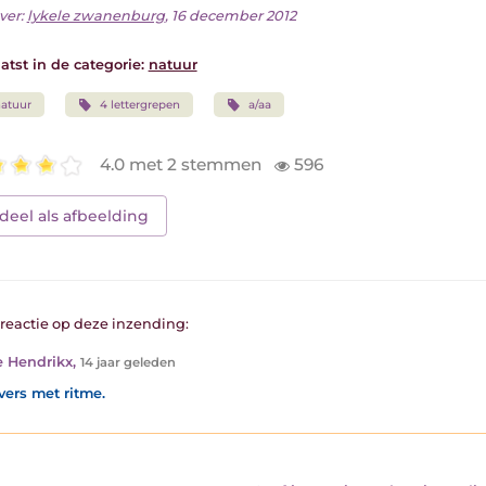
ver:
lykele zwanenburg
, 16 december 2012
atst in de categorie:
natuur
atuur
4 lettergrepen
a/aa
4.0 met 2 stemmen
596
deel als afbeelding
1 reactie op deze inzending:
e Hendrikx
,
14 jaar geleden
vers met ritme.