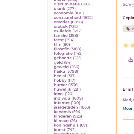
discriminatie
(168)
Schrij
drank
(277)
economie
(100)
eenzaamheid
(1622)
Gepla
emoties
(6058)
erotiek
(732)
n
ex-liefde
(692)
familie
(388)
feest
(294)
film
(80)
filosofie
(3180)
fotografie
(142)
geboorte
(225)
geld
(84)
geweld
(266)
haiku
(3798)
heelal
(317)
hobby
(117)
humor
(1536)
huwelijk
(281)
Er is 
idool
(120)
individu
(1609)
Marij
internet
(100)
jaargetijden
(1863)
Mooi 
kerstmis
(594)
kinderen
(925)
klimaat
(26)
koningshuis
(87)
kunst
(742)