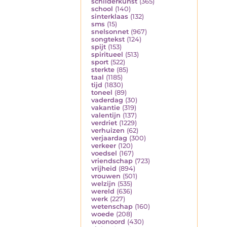
schilderkunst
(365)
school
(140)
sinterklaas
(132)
sms
(15)
snelsonnet
(967)
songtekst
(124)
spijt
(153)
spiritueel
(513)
sport
(522)
sterkte
(85)
taal
(1185)
tijd
(1830)
toneel
(89)
vaderdag
(30)
vakantie
(319)
valentijn
(137)
verdriet
(1229)
verhuizen
(62)
verjaardag
(300)
verkeer
(120)
voedsel
(167)
vriendschap
(723)
vrijheid
(894)
vrouwen
(501)
welzijn
(535)
wereld
(636)
werk
(227)
wetenschap
(160)
woede
(208)
woonoord
(430)