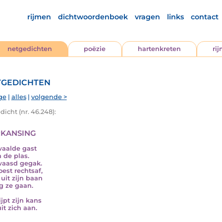
rijmen
dichtwoordenboek
vragen
links
contact
netgedichten
poëzie
hartenkreten
ri
gedichten
ge
|
alles
|
volgende >
icht (nr. 46.248):
kansing
aalde gast
 de plas.
waasd gegak.
oest rechtsaf,
 uit zijn baan
g ze gaan.
ijpt zijn kans
it zich aan.