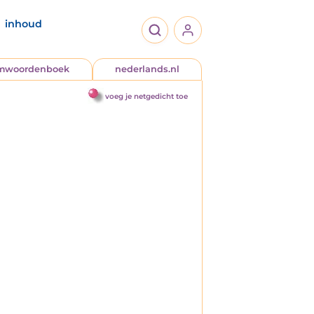
inhoud
jmwoordenboek
nederlands.nl
voeg je netgedicht toe