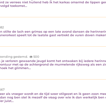
erd ze verrees niet huilend heb ik het karkas omarmd de lippen g
gevolgd toekomst…
82
n stilte de lach een grimas op een late avond dansen de herinner
erorkest speelt tot de laatste gast vertrekt de vuren doven maken
inzending gestemd.
500
in je verloren gewaande jeugd komt het ontwaken bij iedere herinne
avontuur met op de achtergrond de murmelende rijksweg als een z
rshoek het glimmen…
667
 weer als vroeger wordt en de tijd weer stilgezet en ik geen zoon me
an nog ben stel ik mezelf de vraag over wie ik dan werkelijk ben 
er juist…