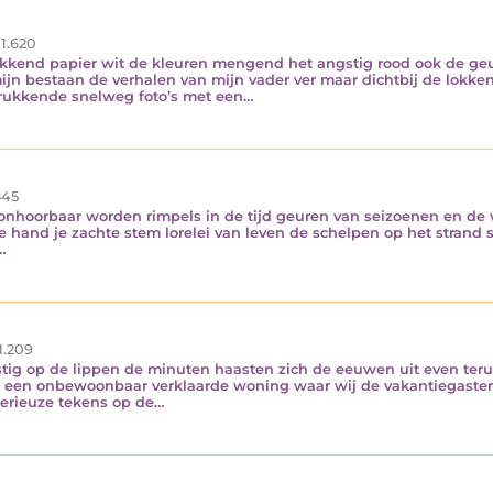
1.620
pakkend papier wit de kleuren mengend het angstig rood ook de geu
jn bestaan de verhalen van mijn vader ver maar dichtbij de lokken
rukkende snelweg foto’s met een…
45
en onhoorbaar worden rimpels in de tijd geuren van seizoenen en de 
 hand je zachte stem lorelei van leven de schelpen op het strand 
…
1.209
stig op de lippen de minuten haasten zich de eeuwen uit even ter
or een onbewoonbaar verklaarde woning waar wij de vakantiegasten
erieuze tekens op de…