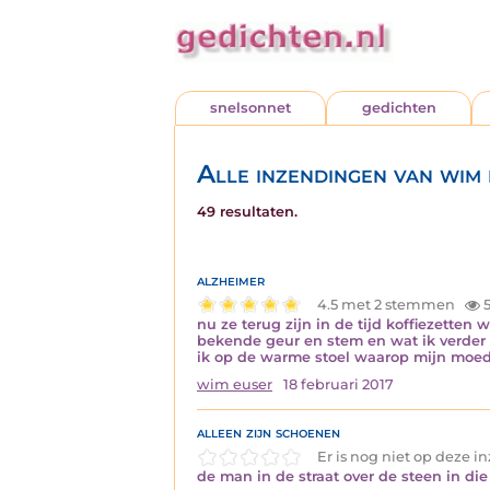
snelsonnet
gedichten
Alle inzendingen van wim
49 resultaten.
alzheimer
4.5 met 2 stemmen
5
nu ze terug zijn in de tijd koffiezetten
bekende geur en stem en wat ik verder d
ik op de warme stoel waarop mijn moed
wim euser
18 februari 2017
alleen zijn schoenen
Er is nog niet op deze 
de man in de straat over de steen in di