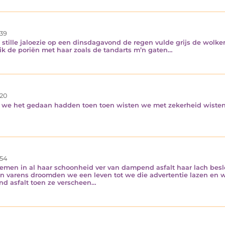
39
 stille jaloezie op een dinsdagavond de regen vulde grijs de wolken
 ik de poriën met haar zoals de tandarts m’n gaten…
20
we het gedaan hadden toen toen wisten we met zekerheid wisten 
54
oemen in al haar schoonheid ver van dampend asfalt haar lach bes
n varens droomden we een leven tot we die advertentie lazen en w
d asfalt toen ze verscheen…