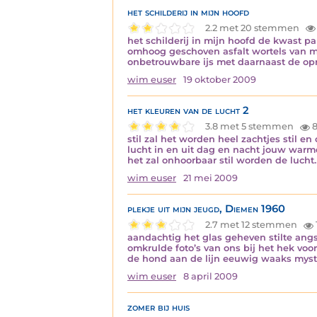
het schilderij in mijn hoofd
2.2 met 20 stemmen
het schilderij in mijn hoofd de kwast 
omhoog geschoven asfalt wortels van mi
onbetrouwbare ijs met daarnaast de op
wim euser
19 oktober 2009
het kleuren van de lucht 2
3.8 met 5 stemmen
8
stil zal het worden heel zachtjes stil 
lucht in en uit dag en nacht jouw warme
het zal onhoorbaar stil worden de lucht
wim euser
21 mei 2009
plekje uit mijn jeugd, Diemen 1960
2.7 met 12 stemmen
aandachtig het glas geheven stilte ang
omkrulde foto’s van ons bij het hek vo
de hond aan de lijn eeuwig waaks myst
wim euser
8 april 2009
zomer bij huis