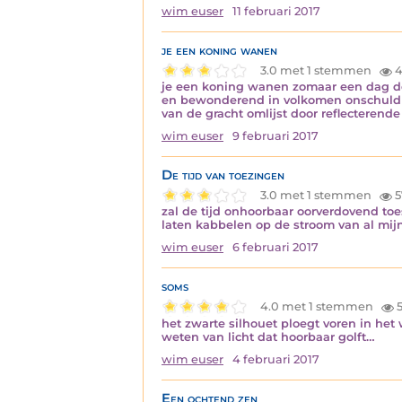
wim euser
11 februari 2017
je een koning wanen
3.0 met 1 stemmen
4
je een koning wanen zomaar een dag do
en bewonderend in volkomen onschuld al
van de gracht omlijst door reflecterend
wim euser
9 februari 2017
De tijd van toezingen
3.0 met 1 stemmen
5
zal de tijd onhoorbaar oorverdovend to
laten kabbelen op de stroom van al mij
wim euser
6 februari 2017
soms
4.0 met 1 stemmen
5
het zwarte silhouet ploegt voren in het
weten van licht dat hoorbaar golft…
wim euser
4 februari 2017
Een ochtend zen