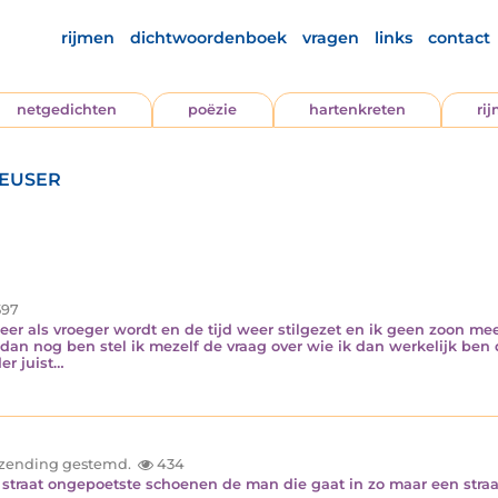
rijmen
dichtwoordenboek
vragen
links
contact
netgedichten
poëzie
hartenkreten
ri
 euser
97
 weer als vroeger wordt en de tijd weer stilgezet en ik geen zoon me
an nog ben stel ik mezelf de vraag over wie ik dan werkelijk ben 
er juist…
inzending gestemd.
434
e straat ongepoetste schoenen de man die gaat in zo maar een straa