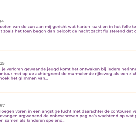
14
oeten van de zon aan mij gericht wat harten raakt en in het felle 
t zoals het toen begon dan belooft de nacht zacht fluisterend dat
29
in je verloren gewaande jeugd komt het ontwaken bij iedere herinne
vontuur met op de achtergrond de murmelende rijksweg als een zi
rshoek het glimmen van…
97
loegen voren in een angstige lucht met daarachter de contouren v
er gevangen argwanend de onbeschreven pagina’s wachtend op wat 
en samen als kinderen spelend…