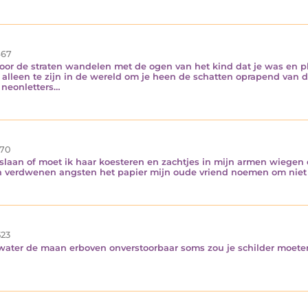
67
or de straten wandelen met de ogen van het kind dat je was en p
leen te zijn in de wereld om je heen de schatten oprapend van de 
e neonletters…
70
eslaan of moet ik haar koesteren en zachtjes in mijn armen wiegen
n verdwenen angsten het papier mijn oude vriend noemen om niet 
23
 water de maan erboven onverstoorbaar soms zou je schilder moeten