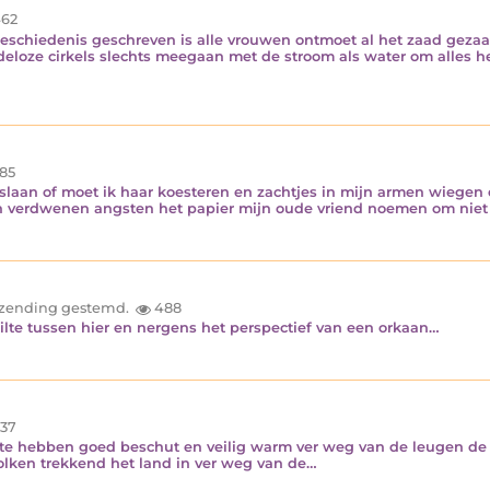
62
eschiedenis geschreven is alle vrouwen ontmoet al het zaad gezaai
indeloze cirkels slechts meegaan met de stroom als water om alles
85
eslaan of moet ik haar koesteren en zachtjes in mijn armen wiegen
n verdwenen angsten het papier mijn oude vriend noemen om niet 
inzending gestemd.
488
ilte tussen hier en nergens het perspectief van een orkaan…
37
 te hebben goed beschut en veilig warm ver weg van de leugen de
olken trekkend het land in ver weg van de…