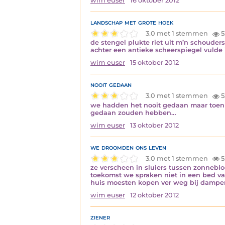
wim euser
16 oktober 2012
landschap met grote hoek
3.0 met 1 stemmen
5
de stengel plukte riet uit m’n schouders
achter een antieke scheerspiegel vulde
wim euser
15 oktober 2012
nooit gedaan
3.0 met 1 stemmen
5
we hadden het nooit gedaan maar toen 
gedaan zouden hebben…
wim euser
13 oktober 2012
we droomden ons leven
3.0 met 1 stemmen
5
ze verscheen in sluiers tussen zonnebl
toekomst we spraken niet in een bed va
huis moesten kopen ver weg bij dampen
wim euser
12 oktober 2012
ziener