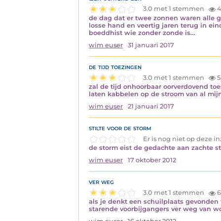
3.0 met 1 stemmen
4
de dag dat er twee zonnen waren alle g
losse hand en veertig jaren terug in e
boeddhist wie zonder zonde is…
wim euser
31 januari 2017
de tijd toezingen
3.0 met 1 stemmen
5
zal de tijd onhoorbaar oorverdovend to
laten kabbelen op de stroom van al mij
wim euser
21 januari 2017
stilte voor de storm
Er is nog niet op deze 
de storm eist de gedachte aan zachte st
wim euser
17 oktober 2012
ver weg
3.0 met 1 stemmen
6
als je denkt een schuilplaats gevonden
starende voorbijgangers ver weg van w