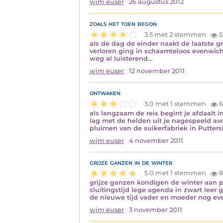
wim euser
26 augustus 2012
zoals het toen begon
3.5 met 2 stemmen
5
als de dag de einder naakt de laatste gr
verloren ging in schaamteloos evenwich
weg al luisterend…
wim euser
12 november 2011
ontwaken
3.0 met 1 stemmen
6
als langzaam de reis begint je afdaalt 
lag met de helden uit je nagespeeld a
pluimen van de suikerfabriek in Putte
wim euser
4 november 2011
grijze ganzen in de winter
5.0 met 1 stemmen
8
grijze ganzen kondigen de winter aan p
sluitingstijd lege agenda in zwart le
de nieuwe tijd vader en moeder nog ev
wim euser
3 november 2011