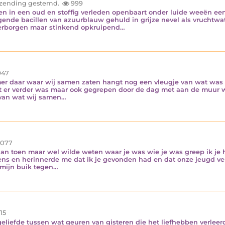
inzending gestemd.
999
in een oud en stoffig verleden openbaart onder luide weeën een 
gende bacillen van azuurblauw gehuld in grijze nevel als vruchtw
verborgen maar stinkend opkruipend…
47
amer daar waar wij samen zaten hangt nog een vleugje van wat was
t er verder was maar ook gegrepen door de dag met aan de muur wa
 van wat wij samen…
.077
t aan toen maar wel wilde weten waar je was wie je was greep ik j
ens en herinnerde me dat ik je gevonden had en dat onze jeugd ver
 mijn buik tegen…
15
eliefde tussen wat geuren van gisteren die het liefhebben verleerd