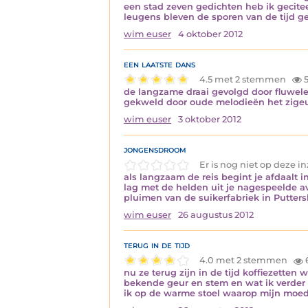
een stad zeven gedichten heb ik gecite
leugens bleven de sporen van de tijd 
wim euser
4 oktober 2012
een laatste dans
4.5 met 2 stemmen
5
de langzame draai gevolgd door fluwele
gekweld door oude melodieën het zigeun
wim euser
3 oktober 2012
jongensdroom
Er is nog niet op deze 
als langzaam de reis begint je afdaalt 
lag met de helden uit je nagespeelde 
pluimen van de suikerfabriek in Putte
wim euser
26 augustus 2012
terug in de tijd
4.0 met 2 stemmen
nu ze terug zijn in de tijd koffiezetten
bekende geur en stem en wat ik verder d
ik op de warme stoel waarop mijn moed