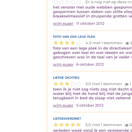
Er is nog niet op deze 
het venster met oude webben gesponnen 
gespannen tussen daken van stilte vlie
braakselmassief in druipende grotten 
wim euser
11 oktober 2012
foto van een lege plek
4.0 met 1 stemmen
9
foto van een lege plek in de directiek
gebogen over taal en wat ideeën en wa
geschreven was in de taal van je vader
wim euser
6 oktober 2012
liefde dichtbij
3.0 met 1 stemmen
1
toen ik je niet zag niets zag niet dach
water blij met de hond blij met de jong
terugkeert in bed de slaap niet vattend
wim euser
5 oktober 2012
liefdesverdriet
5.0 met 1 stemmen
6
verleden week vond ik een versteende g