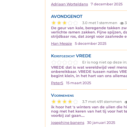
Adriaan Worteldans
7 december 2025
AVONDGENOT
3.0 met 1 stemmen
3
De geur van kale, beregende takken zwee
verlichte ramen zakken. Fijne spijzen,
strijdbaar ros, dat zorgt voor zaalvre
Han Messie
5 december 2025
Kerstgedicht VREDE
Er is nog niet op deze 
VREDE dat is wat wereldwijd veel mens
onbereikbaar. VREDE tussen naties VRE
begint klein, in het hart van ons allema
PeterS
15 maart 2025
Voornemens
3.7 met 491 stemmen
ik hoor het 's winters van de uilen die 
nog met het keren van het tij voor het t
voorbij zal gaan.…
josephine banens
30 januari 2025