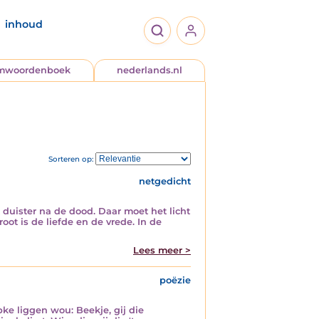
inhoud
jmwoordenboek
nederlands.nl
Sorteren op:
netgedicht
t duister na de dood. Daar moet het licht
oot is de liefde en de vrede. In de
Lees meer >
poëzie
bke liggen wou: Beekje, gij die