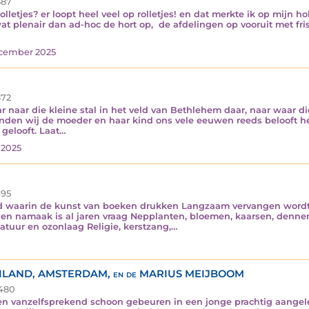
87
etjes? er loopt heel veel op rolletjes! en dat merkte ik op mijn hol
wat plenair dan ad-hoc de hort op, de afdelingen op vooruit met fri
ecember 2025
72
naar die kleine stal in het veld van Bethlehem daar, naar waar die 
den wij de moeder en haar kind ons vele eeuwen reeds belooft het
 gelooft. Laat…
 2025
95
tijd waarin de kunst van boeken drukken Langzaam vervangen wordt
 en namaak is al jaren vraag Nepplanten, bloemen, kaarsen, denne
atuur en ozonlaag Religie, kerstzang,…
ILAND, AMSTERDAM, en de MARIUS MEIJBOOM
480
n vanzelfsprekend schoon gebeuren in een jonge prachtig aangele