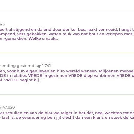
45
ft al stijgend en dalend door donker bos, raakt vermoeid, hangt te
 dampend, vers gebakken, vatten reuk van nat hout en verlopen mos
de en -gemakken. Welke smaak…
inzending gestemd.
1.741
en, voor hun eigen leven en hun wereld wensen. Miljoenen mensen 
DE in relaties VREDE in gezinnen VREDE diep vanbinnen VREDE ont
al. VREDE begint bij…
47.820
hier schuilen en van de blauwe reiger in het riet, nee, wachten tot 
e laat is: de verandering ben jij! vlecht dan een krans en steek de 