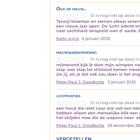
Oud op nieuw..
Er is nog niet op deze 
Terwijl bloemen en sterren elkaar omar
een nieuw jaar open. De lucht ademt on
naar zachtheid verspreid over d' aarde.
Katty wijns
5 januari 2025
nieuwjaarsmijmering
Er is nog niet op deze 
mijmerend kijk ik door mijn wimpers naa
stap voor stap tot stilstand komen mez
zie jij, als je dat ook zou doen is het o
Peter Paul J. Doodkorte
3 januari 2025
lichtpuntjes
Er is nog niet op deze 
een hand die reikt naar wie valt een kl
hebben alleen een menselijke blik een s
het strijden moe die de wapens neer- e
Peter Paul J. Doodkorte
29 december 2
VERGEZELLEN