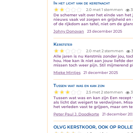
In het licht van de kerstnacht
2.0 met 1 stemmen
3
De schemer valt over het einde van het 
nieuws vaak vol zorgen en grijsheid en s
of de rijkdom aan tafel, niet om de glan
Johny Donovan
23 december 2025
Kerstster
2.0 met 2 stemmen
3
Alle jaren is nu Kerstmis zonder jou, t
hou. Hoe kan ik niet aan jouw liefde de
missen toch weer pijn. Stil mijmerend p
Mieke Mintjes
21 december 2025
Tussen wat was en kan zijn
2.5 met 2 stemmen
3
Tussen wat was en kan zijn Een recept v
als licht dat weigert te verdwijnen. Mi
het verleden vast te grijpen, maar om t
Peter Paul J. Doodkorte
21 december 20
OLVG KERSTKOOR, OOK OP ROLLE