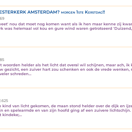
ERKERK AMSTERDAM? morgen 1ste Kerstdag!!
69
weet' nou dat moet nog komen want als ik hen maar kenne zij kw
k was helemaal vol kou en gure wind waren getrotseerd 'Duizend,
85
 woorden helder als het licht dat overal wil schijnen, maar ach, ik 
 gezicht, een zuiver hart zou schenken en ook de vrede wenken, ma
 veler schreden…
.625
en kind van licht gekomen, de maan stond helder over de dijk en i
kijn en spelearmde en van zijn hoofd ging af een zuivere lichtschij
t kindeke;…