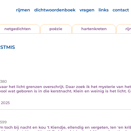
rijmen
dichtwoordenboek
vragen
links
contact
netgedichten
poëzie
hartenkreten
ri
stmis
.380
aar het licht grenzen overschrijt. Daar zoek ik het mysterie van he
ol wat geboren is in die kerstnacht. Klein en weinig is het licht. Gr
 2025
.599
 toch bij nacht en kou 't Kiendje, ellendig en vergeten, Ien 'en kri