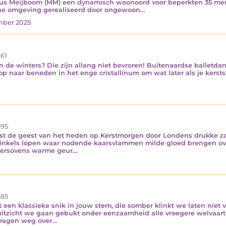
Marius Meijboom (MM) een dynamisch woonoord voor beperkten 35 
ne omgeving gerealiseerd door ongewoon…
mber 2025
61
de winters? Die zijn allang niet bevroren! Buitenaardse balletd
op naar beneden in het enge cristallinum om wat later als je kerst
95
ast de geest van het heden op Kerstmorgen door Londens drukke 
winkels lopen waar nodende kaarsvlammen milde gloed brengen ov
kkersovens warme geur…
85
 een klassieke snik in jouw stem, die somber klinkt we laten niet v
uitzicht we gaan gebukt onder eenzaamheid alle vroegere welvaar
vragen weg over…