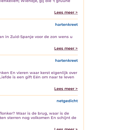
nkeliert; Wiendje, gij die 't gruune
Lees meer >
hartenkreet
dan in Zuid-Spanje voor de zon wens u
Lees meer >
hartenkreet
ken En vieren waar kerst eigenlijk over
efde is een gift Eén om naar te leven
Lees meer >
netgedicht
flonker? Waar is de brug, waar is de
hten sterren nog volkomen En schijnt de
Lees meer >