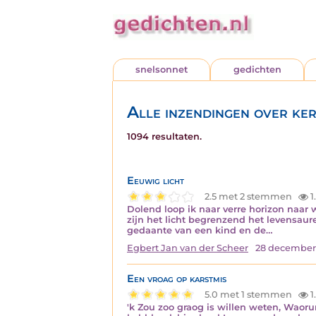
snelsonnet
gedichten
Alle inzendingen over ker
1094 resultaten.
Eeuwig licht
2.5 met 2 stemmen
1
Dolend loop ik naar verre horizon naar w
zijn het licht begrenzend het levensaureo
gedaante van een kind en de…
Egbert Jan van der Scheer
28 december
Een vroag op karstmis
5.0 met 1 stemmen
1
'k Zou zoo graog is willen weten, Waorum