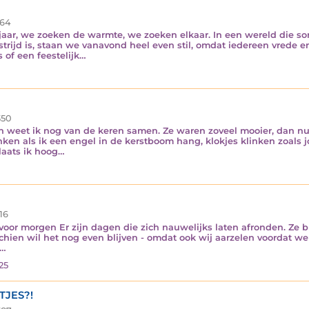
64
jaar, we zoeken de warmte, we zoeken elkaar. In een wereld die som
trijd is, staan we vanavond heel even stil, omdat iedereen vrede e
s of een feestelijk…
50
och weet ik nog van de keren samen. Ze waren zoveel mooier, dan nu
nken als ik een engel in de kerstboom hang, klokjes klinken zoals j
laats ik hoog…
16
oor morgen Er zijn dagen die zich nauwelijks laten afronden. Ze b
sschien wil het nog even blijven - omdat ook wij aarzelen voordat w
e…
25
TJES?!