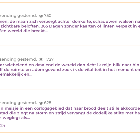
inzending gestemd.
750
men, de maan zich verbergt achter donkerte, schaduwen walsen naa
zichtbare beloften. 365 Dagen zonder kaarten of linten verpakt 
 Een wereld die breekt…
inzending gestemd.
1.727
r wiebelend en draaiend de wereld dan richt ik mijn blik naar binn
elf de ruimte en adem gevend zoek ik de vitaliteit in het moment 
ngemakkelijk en…
inzending gestemd.
628
ein meisje in een oorlogsgebied dat haar brood deelt stille akkoor
tad die zingt na storm en strijd vervangt de dodelijke stilte met
n weglegt als…
024