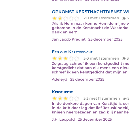
OPKOMST KERSTNACHTDIENST WEST
2.0 met 1 stemmen
3
'Als ik Hem maar kenne Hem de mijne 
geborene in de Kerstnacht de Westerker
dank en eer!'…
Jan Jacob Krediet
25 december 2025
Een oud Kerstgedicht
3.0 met 1 stemmen
3
Zo graag schreef ik een kerstgedicht met
kerstgedicht dat aan elk mens een nieuw
schreef ik een kerstgedicht dat mijn en
Adeleyd
25 december 2025
Kerstliedje
3.3 met 11 stemmen
2
In de donkere dagen van Kersttijd is e
in de krib daar lag dat lief Jezuskinde
knieën neergezegen en zag blij naar he
J.H. Leopold
25 december 2025