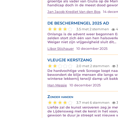
groentje als vader van Giulia op de 
handicap doch in de meest dood gewo
Jan Jacob Krediet Van den Bos
14 dece
DE BESCHERMENGEL 2025 AD
3.5 met 2 stemmen
4
Onlangs is de advent weer begonnen En 
zelden stort zich één van hen halsoverk
Weiger niet zijn vrijgevigheid sluit dit…
Libor Stichauer
10 december 2025
VLEUGJE KERSTZANG
2.0 met 2 stemmen
3
De hardvochtige vrek Scrooge loopt na
bewondert de blije mensen die langs 
winterse lekkernij terwijl damp uit ba
Han Messie
10 december 2025
Zonder handen
3.7 met 6 stemmen
3
Liefde zal de kunst veroveren zeg je met
de Lijdensweg met de kerst in het voor
gewoon te duur je streept wat nieuwe 