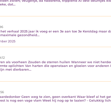
den zwiert; Veugeltje, dâ fladdrend, tripplend Al oew deuntjes kwie
meke, dat…
96
 het verhaal 2025 jaar ik voeg er een 3e aan toe 3e Kerstdag maar 
en maximale gezondheid…
mber 2025
412
rren als voorheen Zouden de sterren huilen Wanneer we niet herden
te oplichten Van harten die openstaan en gloeien voor anderen Li
zijn met dierbaren…
56
l aardedonker Geen weg te zien, geen overkant Waar bleef al het ge
est is nog een vage vlam Weet hij nog op te laaien? - Gelukkig lic