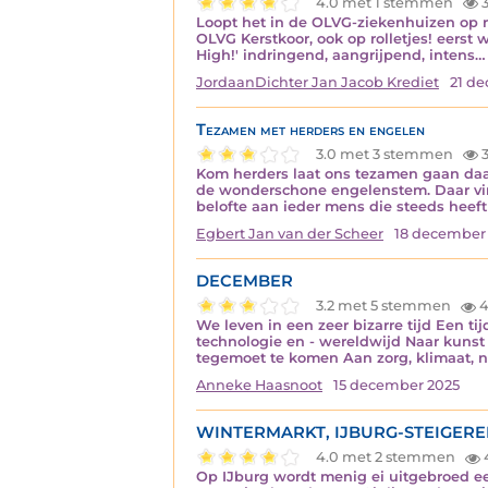
4.0 met 1 stemmen
3
Loopt het in de OLVG-ziekenhuizen op roll
OLVG Kerstkoor, ook op rolletjes! eerst 
High!' indringend, aangrijpend, intens…
JordaanDichter Jan Jacob Krediet
21 d
Tezamen met herders en engelen
3.0 met 3 stemmen
3
Kom herders laat ons tezamen gaan daar 
de wonderschone engelenstem. Daar vin
belofte aan ieder mens die steeds heeft
Egbert Jan van der Scheer
18 december
DECEMBER
3.2 met 5 stemmen
4
We leven in een zeer bizarre tijd Een 
technologie en - wereldwijd Naar kunst
tegemoet te komen Aan zorg, klimaat, n
Anneke Haasnoot
15 december 2025
WINTERMARKT, IJBURG-STEIGERE
4.0 met 2 stemmen
Op IJburg wordt menig ei uitgebroed ee