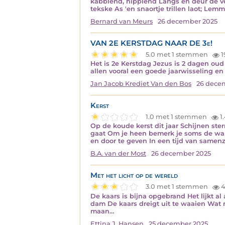
kabblend, hipplend Langs en deur de vel
tekske As 'en snaortje trillen laot; Lem
Bernard van Meurs
26 december 2025
VAN 2E KERSTDAG NAAR DE 3e!
5.0 met 1 stemmen
1
Het is 2e Kerstdag Jezus is 2 dagen oud
allen vooral een goede jaarwisseling 
Jan Jacob Krediet Van den Bos
26 dece
Kerst
1.0 met 1 stemmen
1.
Op de koude kerst dit jaar Schijnen ste
gaat Om je heen bemerk je soms de warm
en door te geven In een tijd van samen
B.A. van der Most
26 december 2025
Met het licht op de wereld
3.0 met 1 stemmen
4
De kaars is bijna opgebrand Het lijkt a
dam De kaars dreigt uit te waaien Wat r
maan…
Ettina J. Hansen
25 december 2025