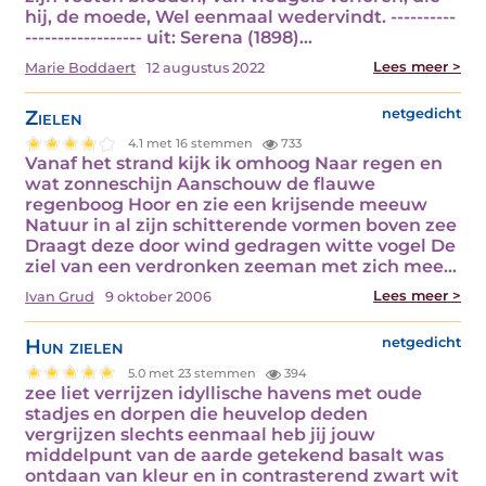
hij, de moede, Wel eenmaal wedervindt. ----------
------------------ uit: Serena (1898)…
Lees meer >
Marie Boddaert
12 augustus 2022
Zielen
netgedicht
4.1 met 16 stemmen
733
Vanaf het strand kijk ik omhoog Naar regen en
wat zonneschijn Aanschouw de flauwe
regenboog Hoor en zie een krijsende meeuw
Natuur in al zijn schitterende vormen boven zee
Draagt deze door wind gedragen witte vogel De
ziel van een verdronken zeeman met zich mee…
Lees meer >
Ivan Grud
9 oktober 2006
Hun zielen
netgedicht
5.0 met 23 stemmen
394
zee liet verrijzen idyllische havens met oude
stadjes en dorpen die heuvelop deden
vergrijzen slechts eenmaal heb jij jouw
middelpunt van de aarde getekend basalt was
ontdaan van kleur en in contrasterend zwart wit