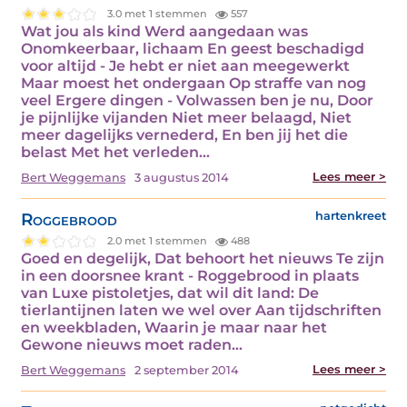
3.0 met 1 stemmen
557
Wat jou als kind Werd aangedaan was
Onomkeerbaar, lichaam En geest beschadigd
voor altijd - Je hebt er niet aan meegewerkt
Maar moest het ondergaan Op straffe van nog
veel Ergere dingen - Volwassen ben je nu, Door
je pijnlijke vijanden Niet meer belaagd, Niet
meer dagelijks vernederd, En ben jij het die
belast Met het verleden…
Lees meer >
Bert Weggemans
3 augustus 2014
Roggebrood
hartenkreet
2.0 met 1 stemmen
488
Goed en degelijk, Dat behoort het nieuws Te zijn
in een doorsnee krant - Roggebrood in plaats
van Luxe pistoletjes, dat wil dit land: De
tierlantijnen laten we wel over Aan tijdschriften
en weekbladen, Waarin je maar naar het
Gewone nieuws moet raden…
Lees meer >
Bert Weggemans
2 september 2014