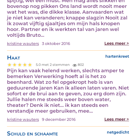
spijtig, wel een must. Men mag alles slikken en
bovenop nog pikken Ons land wordt nooit meer
wat het was, die dikke klasse. Aanvaarden wat
je niet kan veranderen; knappe slagzin Nooit zal
ik zowat vijftig sjaaltjes om mijn hals knopen
hoor. Partner en ik werkten tal van jaren wel
voltijds Bruto…
Lees meer >
kristine wauters
3 oktober 2016
Haat
hartenkreet
5.0 met 2 stemmen
802
Pijn kan vaak helend werken, slechts amper te
bemerken Verwerking hoeft al is het zo
beenhard. Wat zo fel opgekropt heb is van
geduurende jaren Kan ik alleen laten varen. Niet
sofort er de brui aan te geven, zou erg dom zijn.
Jullie halen me steeds weer boven water,
theater? Denk ik niet... ik kan steeds een
verstandje meer gebruiken, mee…
Lees meer >
kristine wauters
9 december 2016
Schuld en schaamte
netgedicht