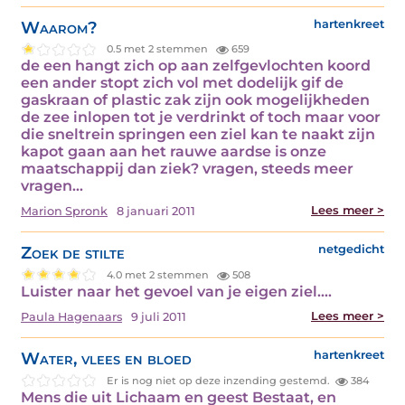
Waarom?
hartenkreet
0.5 met 2 stemmen
659
de een hangt zich op aan zelfgevlochten koord
een ander stopt zich vol met dodelijk gif de
gaskraan of plastic zak zijn ook mogelijkheden
de zee inlopen tot je verdrinkt of toch maar voor
die sneltrein springen een ziel kan te naakt zijn
kapot gaan aan het rauwe aardse is onze
maatschappij dan ziek? vragen, steeds meer
vragen…
Lees meer >
Marion Spronk
8 januari 2011
Zoek de stilte
netgedicht
4.0 met 2 stemmen
508
Luister naar het gevoel van je eigen ziel.…
Lees meer >
Paula Hagenaars
9 juli 2011
Water, vlees en bloed
hartenkreet
Er is nog niet op deze inzending gestemd.
384
Mens die uit Lichaam en geest Bestaat, en