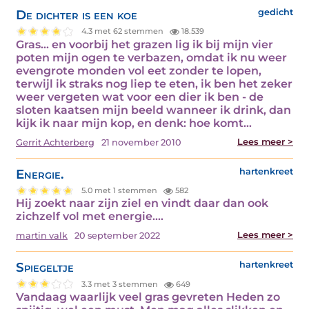
De dichter is een koe
gedicht
4.3 met 62 stemmen
18.539
Gras... en voorbij het grazen lig ik bij mijn vier
poten mijn ogen te verbazen, omdat ik nu weer
evengrote monden vol eet zonder te lopen,
terwijl ik straks nog liep te eten, ik ben het zeker
weer vergeten wat voor een dier ik ben - de
sloten kaatsen mijn beeld wanneer ik drink, dan
kijk ik naar mijn kop, en denk: hoe komt…
Lees meer >
Gerrit Achterberg
21 november 2010
Energie.
hartenkreet
5.0 met 1 stemmen
582
Hij zoekt naar zijn ziel en vindt daar dan ook
zichzelf vol met energie.…
Lees meer >
martin valk
20 september 2022
Spiegeltje
hartenkreet
3.3 met 3 stemmen
649
Vandaag waarlijk veel gras gevreten Heden zo