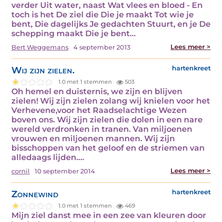
verder Uit water, naast Wat vlees en bloed - En
toch is het De ziel die Die je maakt Tot wie je
bent, Die dagelijks Je gedachten Stuurt, en je De
schepping maakt Die je bent…
Lees meer >
Bert Weggemans
4 september 2013
Wij zijn zielen.
hartenkreet
1.0 met 1 stemmen
503
Oh hemel en duisternis, we zijn en blijven
zielen! Wij zijn zielen zolang wij knielen voor het
Verhevene,voor het Raadselachtige Wezen
boven ons. Wij zijn zielen die dolen in een nare
wereld verdronken in tranen. Van miljoenen
vrouwen en miljoenen mannen. Wij zijn
bisschoppen van het geloof en de striemen van
alledaags lijden.…
Lees meer >
cornil
10 september 2014
Zonnewind
hartenkreet
1.0 met 1 stemmen
469
Mijn ziel danst mee in een zee van kleuren door