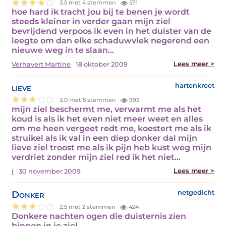
3.5 met 4 stemmen
571
hoe hard ik tracht jou bij te benen je wordt
steeds kleiner in verder gaan mijn ziel
bevrijdend verpoos ik even in het duister van de
leegte om dan elke schaduwvlek negerend een
nieuwe weg in te slaan…
Lees meer >
Verhavert Martine
18 oktober 2009
lieve
hartenkreet
3.0 met 5 stemmen
993
mijn ziel beschermt me, verwarmt me als het
koud is als ik het even niet meer weet en alles
om me heen vergeet redt me, koestert me als ik
struikel als ik val in een diep donker dal mijn
lieve ziel troost me als ik pijn heb kust weg mijn
verdriet zonder mijn ziel red ik het niet…
Lees meer >
i
30 november 2009
Donker
netgedicht
2.5 met 2 stemmen
424
Donkere nachten ogen die duisternis zien
binnen in je ziel.…