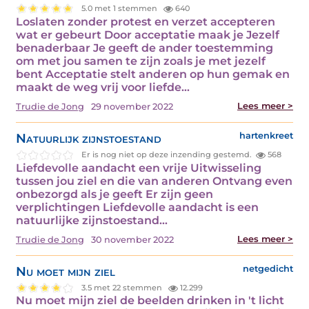
5.0 met 1 stemmen
640
Loslaten zonder protest en verzet accepteren
wat er gebeurt Door acceptatie maak je Jezelf
benaderbaar Je geeft de ander toestemming
om met jou samen te zijn zoals je met jezelf
bent Acceptatie stelt anderen op hun gemak en
maakt de weg vrij voor liefde…
Lees meer >
Trudie de Jong
29 november 2022
Natuurlijk zijnstoestand
hartenkreet
Er is nog niet op deze inzending gestemd.
568
Liefdevolle aandacht een vrije Uitwisseling
tussen jou ziel en die van anderen Ontvang even
onbezorgd als je geeft Er zijn geen
verplichtingen Liefdevolle aandacht is een
natuurlijke zijnstoestand…
Lees meer >
Trudie de Jong
30 november 2022
Nu moet mijn ziel
netgedicht
3.5 met 22 stemmen
12.299
Nu moet mijn ziel de beelden drinken in 't licht