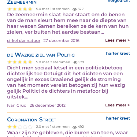
Zeemeermin
netgedicht
5.0 met 1 stemmen
577
De zeemeermin slaat haar staart om de benen
van de man sleurt hem mee naar de diepte van
haar wezen Samen bereiken ze de kern van hun
zielen, ver buiten het aardse bestaan…
Lees meer >
cirkel der natuur
27 december 2016
de Wazige ziel van Politici
hartenkreet
5.0 met 2 stemmen
529
Dicht men sociaal letsel in een politiekbetoog
dichterlijk toe Getuigt dit het dichten van een
ongelijk in exces Draaiend gelijk de stroming
van het moment vereist betogen zij hun wazig
gelijk Politici de dichters in metafoor bij
uitstek…
Lees meer >
Ivan Grud
26 december 2012
Coronation Street
hartenkreet
2.0 met 1 stemmen
492
Waar zijn ze gebleven, die buren van toen, waar