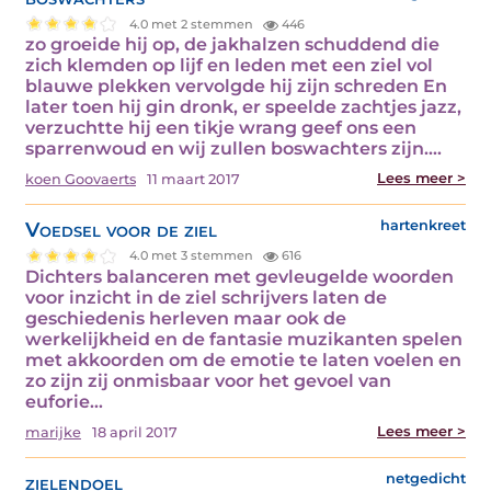
4.0 met 2 stemmen
446
zo groeide hij op, de jakhalzen schuddend die
zich klemden op lijf en leden met een ziel vol
blauwe plekken vervolgde hij zijn schreden En
later toen hij gin dronk, er speelde zachtjes jazz,
verzuchtte hij een tikje wrang geef ons een
sparrenwoud en wij zullen boswachters zijn.…
Lees meer >
koen Goovaerts
11 maart 2017
Voedsel voor de ziel
hartenkreet
4.0 met 3 stemmen
616
Dichters balanceren met gevleugelde woorden
voor inzicht in de ziel schrijvers laten de
geschiedenis herleven maar ook de
werkelijkheid en de fantasie muzikanten spelen
met akkoorden om de emotie te laten voelen en
zo zijn zij onmisbaar voor het gevoel van
euforie…
Lees meer >
marijke
18 april 2017
zielendoel
netgedicht