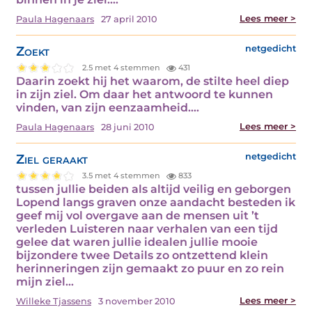
Lees meer >
Paula Hagenaars
27 april 2010
Zoekt
netgedicht
2.5 met 4 stemmen
431
Daarin zoekt hij het waarom, de stilte heel diep
in zijn ziel. Om daar het antwoord te kunnen
vinden, van zijn eenzaamheid.…
Lees meer >
Paula Hagenaars
28 juni 2010
Ziel geraakt
netgedicht
3.5 met 4 stemmen
833
tussen jullie beiden als altijd veilig en geborgen
Lopend langs graven onze aandacht besteden ik
geef mij vol overgave aan de mensen uit ’t
verleden Luisteren naar verhalen van een tijd
gelee dat waren jullie idealen jullie mooie
bijzondere twee Details zo ontzettend klein
herinneringen zijn gemaakt zo puur en zo rein
mijn ziel…
Lees meer >
Willeke Tjassens
3 november 2010