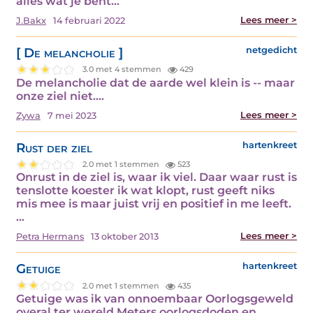
alles wat je bent…
Lees meer >
J.Bakx
14 februari 2022
[ De melancholie ]
netgedicht
3.0 met 4 stemmen
429
De melancholie dat de aarde wel klein is -- maar
onze ziel niet.…
Lees meer >
Zywa
7 mei 2023
Rust der ziel
hartenkreet
2.0 met 1 stemmen
523
Onrust in de ziel is, waar ik viel. Daar waar rust is
tenslotte koester ik wat klopt, rust geeft niks
mis mee is maar juist vrij en positief in me leeft.
…
Lees meer >
Petra Hermans
13 oktober 2013
Getuige
hartenkreet
2.0 met 1 stemmen
435
Getuige was ik van onnoembaar Oorlogsgeweld
overal ter wereld Meters oorlogsdoden en