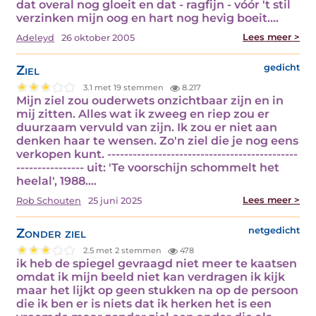
dat overal nog gloeit en dat - ragfijn - vóór 't stil
verzinken mijn oog en hart nog hevig boeit.…
Lees meer >
Adeleyd
26 oktober 2005
Ziel
gedicht
3.1 met 19 stemmen
8.217
Mijn ziel zou ouderwets onzichtbaar zijn en in
mij zitten. Alles wat ik zweeg en riep zou er
duurzaam vervuld van zijn. Ik zou er niet aan
denken haar te wensen. Zo'n ziel die je nog eens
verkopen kunt. ---------------------------------------------
---------------- uit: 'Te voorschijn schommelt het
heelal', 1988.…
Lees meer >
Rob Schouten
25 juni 2025
Zonder ziel
netgedicht
2.5 met 2 stemmen
478
ik heb de spiegel gevraagd niet meer te kaatsen
omdat ik mijn beeld niet kan verdragen ik kijk
maar het lijkt op geen stukken na op de persoon
die ik ben er is niets dat ik herken het is een