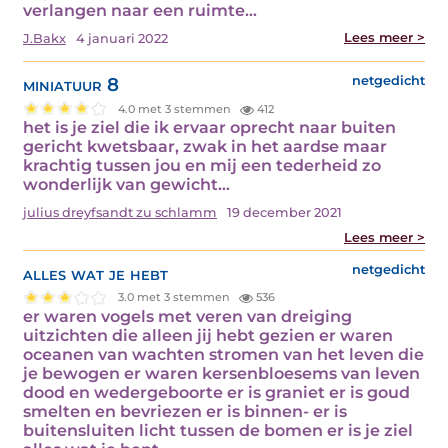
verlangen naar een ruimte…
Lees meer >
J.Bakx
4 januari 2022
miniatuur 8
netgedicht
4.0 met 3 stemmen
412
het is je ziel die ik ervaar oprecht naar buiten
gericht kwetsbaar, zwak in het aardse maar
krachtig tussen jou en mij een tederheid zo
wonderlijk van gewicht…
julius dreyfsandt zu schlamm
19 december 2021
Lees meer >
alles wat je hebt
netgedicht
3.0 met 3 stemmen
536
er waren vogels met veren van dreiging
uitzichten die alleen jij hebt gezien er waren
oceanen van wachten stromen van het leven die
je bewogen er waren kersenbloesems van leven
dood en wedergeboorte er is graniet er is goud
smelten en bevriezen er is binnen- er is
buitensluiten licht tussen de bomen er is je ziel