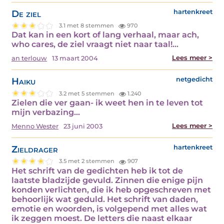
De ziel
hartenkreet
3.1 met 8 stemmen
970
Dat kan in een kort of lang verhaal, maar ach,
who cares, de ziel vraagt niet naar taal!…
Lees meer >
an terlouw
13 maart 2004
Haiku
netgedicht
3.2 met 5 stemmen
1.240
Zielen die ver gaan- ik weet hen in te leven tot
mijn verbazing…
Lees meer >
Menno Wester
23 juni 2003
Zieldrager
hartenkreet
3.5 met 2 stemmen
907
Het schrift van de gedichten heb ik tot de
laatste bladzijde gevuld. Zinnen die enige pijn
konden verlichten, die ik heb opgeschreven met
behoorlijk wat geduld. Het schrift van daden,
emotie en woorden, is volgepend met alles wat
ik zeggen moest. De letters die naast elkaar