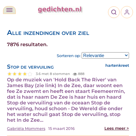
Alle inzendingen over ziel
7876 resultaten.
Sorteren op:
Stop de vervuiling
hartenkreet
3.6 met 8 stemmen
888
Op de muziek van 'Hold Back The River' van
James Bay (zie link) In de Zee, daar woont een
fee Ze zwemt en heeft een staart Feemeermin,
dat is haar naam De Zee is haar huis en haard
Stop de vervuiling van de oceaan Stop de
vervuiling, houd schoon - De Wereld die onder
het water schuil gaat Stop de vervuiling, stop
het In de Zee…
Lees meer >
Gabriëla Mommers
15 maart 2016