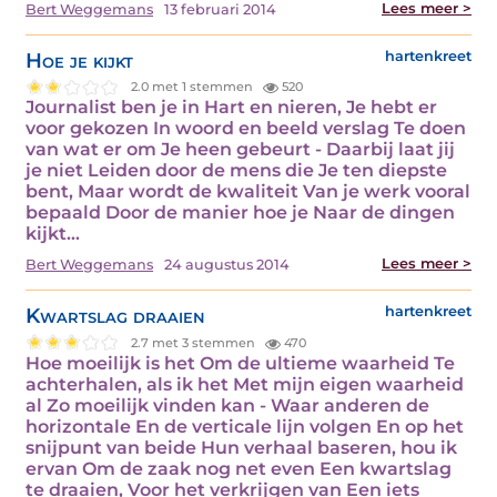
Lees meer >
Bert Weggemans
13 februari 2014
Hoe je kijkt
hartenkreet
2.0 met 1 stemmen
520
Journalist ben je in Hart en nieren, Je hebt er
voor gekozen In woord en beeld verslag Te doen
van wat er om Je heen gebeurt - Daarbij laat jij
je niet Leiden door de mens die Je ten diepste
bent, Maar wordt de kwaliteit Van je werk vooral
bepaald Door de manier hoe je Naar de dingen
kijkt…
Lees meer >
Bert Weggemans
24 augustus 2014
Kwartslag draaien
hartenkreet
2.7 met 3 stemmen
470
Hoe moeilijk is het Om de ultieme waarheid Te
achterhalen, als ik het Met mijn eigen waarheid
al Zo moeilijk vinden kan - Waar anderen de
horizontale En de verticale lijn volgen En op het
snijpunt van beide Hun verhaal baseren, hou ik
ervan Om de zaak nog net even Een kwartslag
te draaien, Voor het verkrijgen van Een iets