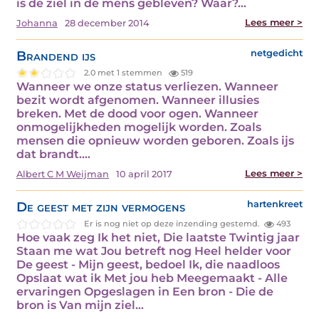
is de ziel in de mens gebleven? Waar?…
Lees meer >
Johanna
28 december 2014
Brandend ijs
netgedicht
2.0 met 1 stemmen
519
Wanneer we onze status verliezen. Wanneer
bezit wordt afgenomen. Wanneer illusies
breken. Met de dood voor ogen. Wanneer
onmogelijkheden mogelijk worden. Zoals
mensen die opnieuw worden geboren. Zoals ijs
dat brandt.…
Lees meer >
Albert C M Weijman
10 april 2017
De geest met zijn vermogens
hartenkreet
Er is nog niet op deze inzending gestemd.
493
Hoe vaak zeg Ik het niet, Die laatste Twintig jaar
Staan me wat Jou betreft nog Heel helder voor
De geest - Mijn geest, bedoel Ik, die naadloos
Opslaat wat ik Met jou heb Meegemaakt - Alle
ervaringen Opgeslagen in Een bron - Die de
bron is Van mijn ziel…