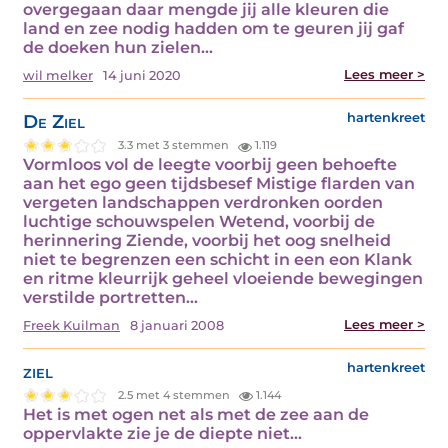
overgegaan daar mengde jij alle kleuren die
land en zee nodig hadden om te geuren jij gaf
de doeken hun zielen…
Lees meer >
wil melker
14 juni 2020
De Ziel
hartenkreet
3.3 met 3 stemmen
1.119
Vormloos vol de leegte voorbij geen behoefte
aan het ego geen tijdsbesef Mistige flarden van
vergeten landschappen verdronken oorden
luchtige schouwspelen Wetend, voorbij de
herinnering Ziende, voorbij het oog snelheid
niet te begrenzen een schicht in een eon Klank
en ritme kleurrijk geheel vloeiende bewegingen
verstilde portretten…
Lees meer >
Freek Kuilman
8 januari 2008
ziel
hartenkreet
2.5 met 4 stemmen
1.144
Het is met ogen net als met de zee aan de
oppervlakte zie je de diepte niet…