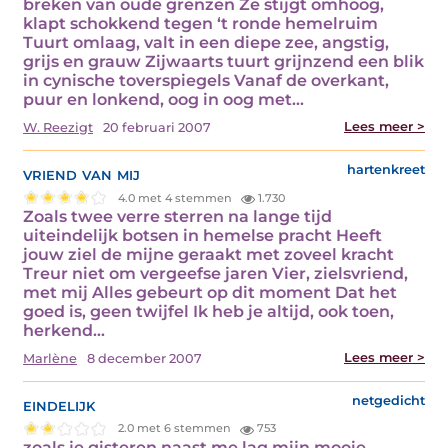
breken van oude grenzen Ze stijgt omhoog,
klapt schokkend tegen ‘t ronde hemelruim
Tuurt omlaag, valt in een diepe zee, angstig,
grijs en grauw Zijwaarts tuurt grijnzend een blik
in cynische toverspiegels Vanaf de overkant,
puur en lonkend, oog in oog met…
Lees meer >
W. Reezigt
20 februari 2007
vriend van mij
hartenkreet
4.0 met 4 stemmen
1.730
Zoals twee verre sterren na lange tijd
uiteindelijk botsen in hemelse pracht Heeft
jouw ziel de mijne geraakt met zoveel kracht
Treur niet om vergeefse jaren Vier, zielsvriend,
met mij Alles gebeurt op dit moment Dat het
goed is, geen twijfel Ik heb je altijd, ook toen,
herkend…
Lees meer >
Marlène
8 december 2007
eindelijk
netgedicht
2.0 met 6 stemmen
753
zoals je gisteren naast me lag mijn mooie