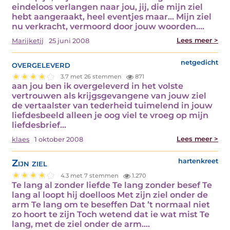
eindeloos verlangen naar jou, jij, die mijn ziel
hebt aangeraakt, heel eventjes maar... Mijn ziel
nu verkracht, vermoord door jouw woorden.…
Lees meer >
Marijketjj
25 juni 2008
overgeleverd
netgedicht
3.7 met 26 stemmen
871
aan jou ben ik overgeleverd in het volste
vertrouwen als krijgsgevangene van jouw ziel
de vertaalster van tederheid tuimelend in jouw
liefdesbeeld alleen je oog viel te vroeg op mijn
liefdesbrief…
Lees meer >
klaes
1 oktober 2008
Zijn ziel
hartenkreet
4.3 met 7 stemmen
1.270
Te lang al zonder liefde Te lang zonder besef Te
lang al loopt hij doelloos Met zijn ziel onder de
arm Te lang om te beseffen Dat ’t normaal niet
zo hoort te zijn Toch wetend dat ie wat mist Te
lang, met de ziel onder de arm.…