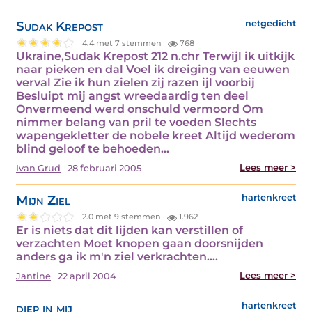
Sudak Krepost
netgedicht
4.4 met 7 stemmen
768
Ukraine,Sudak Krepost 212 n.chr Terwijl ik uitkijk
naar pieken en dal Voel ik dreiging van eeuwen
verval Zie ik hun zielen zij razen ijl voorbij
Besluipt mij angst wreedaardig ten deel
Onvermeend werd onschuld vermoord Om
nimmer belang van pril te voeden Slechts
wapengekletter de nobele kreet Altijd wederom
blind geloof te behoeden…
Lees meer >
Ivan Grud
28 februari 2005
Mijn Ziel
hartenkreet
2.0 met 9 stemmen
1.962
Er is niets dat dit lijden kan verstillen of
verzachten Moet knopen gaan doorsnijden
anders ga ik m'n ziel verkrachten.…
Lees meer >
Jantine
22 april 2004
diep in mij
hartenkreet