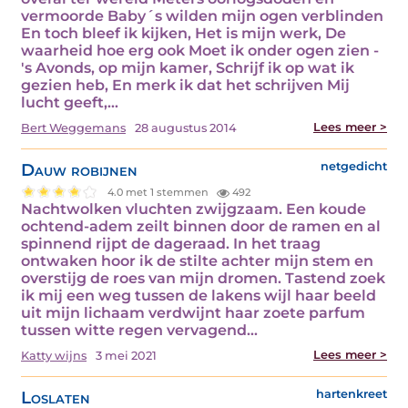
vermoorde Baby´s wilden mijn ogen verblinden
En toch bleef ik kijken, Het is mijn werk, De
waarheid hoe erg ook Moet ik onder ogen zien -
's Avonds, op mijn kamer, Schrijf ik op wat ik
gezien heb, En merk ik dat het schrijven Mij
lucht geeft,…
Lees meer >
Bert Weggemans
28 augustus 2014
Dauw robijnen
netgedicht
4.0 met 1 stemmen
492
Nachtwolken vluchten zwijgzaam. Een koude
ochtend-adem zeilt binnen door de ramen en al
spinnend rijpt de dageraad. In het traag
ontwaken hoor ik de stilte achter mijn stem en
overstijg de roes van mijn dromen. Tastend zoek
ik mij een weg tussen de lakens wijl haar beeld
uit mijn lichaam verdwijnt haar zoete parfum
tussen witte regen vervagend…
Lees meer >
Katty wijns
3 mei 2021
Loslaten
hartenkreet