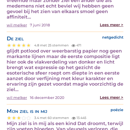
vreemde maar zonder ziel een ander die als
medemens niet echt beviel wij hebben geen
gevoel bij het zien van elkaars smoel geen
affiniteit…
Lees meer >
wil melker
7 juni 2018
De ziel
netgedicht
4.8 met 25 stemmen
471
glijdt potlood over weerbarstig papier nog geen
markante lijnen maar de eerste compositie ligt
hier ook de vlakverdeling van donker en licht
brengt wat expressie op het gezicht de
esoterische sfeer roept om diepte in een eerste
aanzet door verfijning met kleur karakter en
ervaring zijn gezet voordat magie voorzichtig de
ziel…
Lees meer >
wil melker
16 december 2020
Mijn ziel is in mij
poëzie
3.4 met 60 stemmen
13.445
Mijn ziel is in mij als een kind Dat droomt, terwijl
zijn voeten bloeden, Van vleugels verloren, die