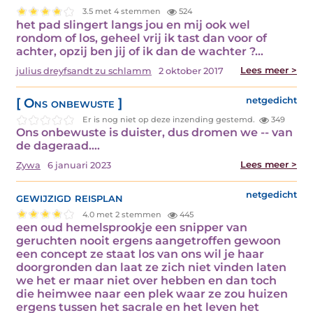
3.5 met 4 stemmen
524
het pad slingert langs jou en mij ook wel
rondom of los, geheel vrij ik tast dan voor of
achter, opzij ben jij of ik dan de wachter ?…
Lees meer >
julius dreyfsandt zu schlamm
2 oktober 2017
[ Ons onbewuste ]
netgedicht
Er is nog niet op deze inzending gestemd.
349
Ons onbewuste is duister, dus dromen we -- van
de dageraad.…
Lees meer >
Zywa
6 januari 2023
gewijzigd reisplan
netgedicht
4.0 met 2 stemmen
445
een oud hemelsprookje een snipper van
geruchten nooit ergens aangetroffen gewoon
een concept ze staat los van ons wil je haar
doorgronden dan laat ze zich niet vinden laten
we het er maar niet over hebben en dan toch
die heimwee naar een plek waar ze zou huizen
ergens tussen het sacrale en het leven het