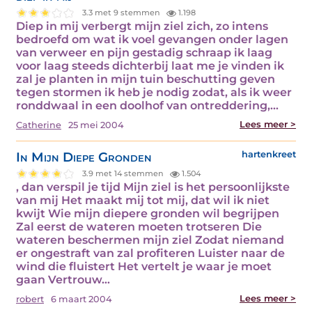
3.3 met 9 stemmen
1.198
Diep in mij verbergt mijn ziel zich, zo intens
bedroefd om wat ik voel gevangen onder lagen
van verweer en pijn gestadig schraap ik laag
voor laag steeds dichterbij laat me je vinden ik
zal je planten in mijn tuin beschutting geven
tegen stormen ik heb je nodig zodat, als ik weer
ronddwaal in een doolhof van ontreddering,…
Lees meer >
Catherine
25 mei 2004
In Mijn Diepe Gronden
hartenkreet
3.9 met 14 stemmen
1.504
, dan verspil je tijd Mijn ziel is het persoonlijkste
van mij Het maakt mij tot mij, dat wil ik niet
kwijt Wie mijn diepere gronden wil begrijpen
Zal eerst de wateren moeten trotseren Die
wateren beschermen mijn ziel Zodat niemand
er ongestraft van zal profiteren Luister naar de
wind die fluistert Het vertelt je waar je moet
gaan Vertrouw…
Lees meer >
robert
6 maart 2004