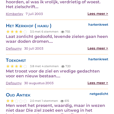
hoorden, al was ik vrolijk, verdrietig of woest.
Het zielschrift…
Lees meer >
Kimberley
7 juli 2003
Het Kerkhof ( haiku )
hartenkreet
3.5 met 6 stemmen
755
Laat zonlicht gedoofd, levende zielen gaan heen
waar doden dromen.…
Lees meer >
Defourny
30 juli 2003
Toekomst
hartenkreet
3.8 met 4 stemmen
720
Met troost voor de ziel en vredige gedachten
voor een nieuw bestaan.…
Lees meer >
Defourny
30 augustus 2003
Oud Antiek
netgedicht
2.0 met 1 stemmen
615
Men weet het present, waardig, maar in wezen
niet daar Die ziel zoekt een uitweg in het