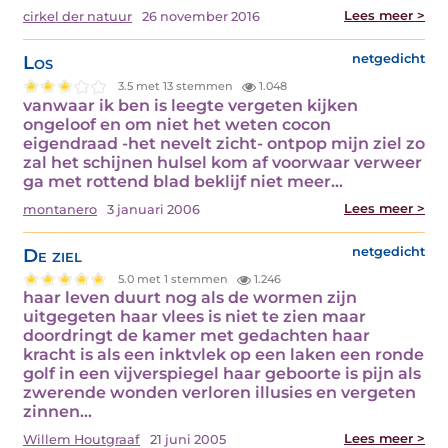
Lees meer >
cirkel der natuur
26 november 2016
Los
netgedicht
3.5 met 13 stemmen
1.048
vanwaar ik ben is leegte vergeten kijken
ongeloof en om niet het weten cocon
eigendraad -het nevelt zicht- ontpop mijn ziel zo
zal het schijnen hulsel kom af voorwaar verweer
ga met rottend blad beklijf niet meer…
Lees meer >
montanero
3 januari 2006
De ziel
netgedicht
5.0 met 1 stemmen
1.246
haar leven duurt nog als de wormen zijn
uitgegeten haar vlees is niet te zien maar
doordringt de kamer met gedachten haar
kracht is als een inktvlek op een laken een ronde
golf in een vijverspiegel haar geboorte is pijn als
zwerende wonden verloren illusies en vergeten
zinnen…
Lees meer >
Willem Houtgraaf
21 juni 2005