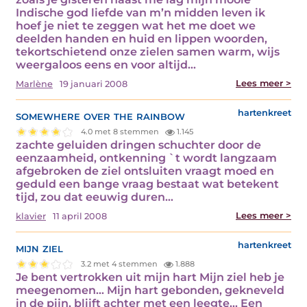
Indische god liefde van m’n midden leven ik
hoef je niet te zeggen wat het me doet we
deelden handen en huid en lippen woorden,
tekortschietend onze zielen samen warm, wijs
weergaloos eens en voor altijd…
Lees meer >
Marlène
19 januari 2008
somewhere over the rainbow
hartenkreet
4.0 met 8 stemmen
1.145
zachte geluiden dringen schuchter door de
eenzaamheid, ontkenning `t wordt langzaam
afgebroken de ziel ontsluiten vraagt moed en
geduld een bange vraag bestaat wat betekent
tijd, zou dat eeuwig duren…
Lees meer >
klavier
11 april 2008
mijn ziel
hartenkreet
3.2 met 4 stemmen
1.888
Je bent vertrokken uit mijn hart Mijn ziel heb je
meegenomen... Mijn hart gebonden, gekneveld
in de pijn, blijft achter met een leegte... Een