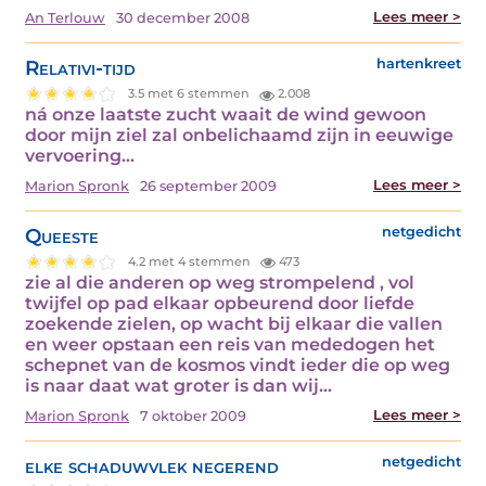
Lees meer >
An Terlouw
30 december 2008
Relativi-tijd
hartenkreet
3.5 met 6 stemmen
2.008
ná onze laatste zucht waait de wind gewoon
door mijn ziel zal onbelichaamd zijn in eeuwige
vervoering…
Lees meer >
Marion Spronk
26 september 2009
Queeste
netgedicht
4.2 met 4 stemmen
473
zie al die anderen op weg strompelend , vol
twijfel op pad elkaar opbeurend door liefde
zoekende zielen, op wacht bij elkaar die vallen
en weer opstaan een reis van mededogen het
schepnet van de kosmos vindt ieder die op weg
is naar daat wat groter is dan wij…
Lees meer >
Marion Spronk
7 oktober 2009
elke schaduwvlek negerend
netgedicht