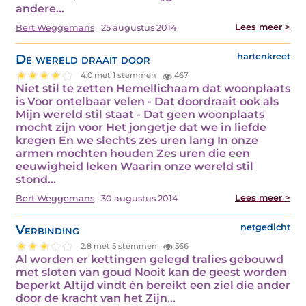
andere…
Lees meer >
Bert Weggemans
25 augustus 2014
De wereld draait door
hartenkreet
4.0 met 1 stemmen
467
Niet stil te zetten Hemellichaam dat woonplaats
is Voor ontelbaar velen - Dat doordraait ook als
Mijn wereld stil staat - Dat geen woonplaats
mocht zijn voor Het jongetje dat we in liefde
kregen En we slechts zes uren lang In onze
armen mochten houden Zes uren die een
eeuwigheid leken Waarin onze wereld stil
stond…
Lees meer >
Bert Weggemans
30 augustus 2014
Verbinding
netgedicht
2.8 met 5 stemmen
566
Al worden er kettingen gelegd tralies gebouwd
met sloten van goud Nooit kan de geest worden
beperkt Altijd vindt én bereikt een ziel die ander
door de kracht van het Zijn…