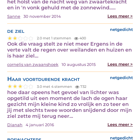
het holst van de nacht weg van zwaartekracht
en in 'n vonk gehuld met de zonnewind..…
Lees meer >
Sanne
30 november 2014
de ziel
netgedicht
2.0 met 1 stemmen
400
Ook die vraag stelt ze niet meer Ergens in de
verte valt de regen over weilanden en huizen en
is haar ziel…
Lees meer >
cornelis van zwaanshoek
10 augustus 2015
Haar voortdurende kracht
netgedicht
3.0 met 4 stemmen
732
hoe daar opeens het gevoel van lichter was
opgetild uit een moment de lach de ogen haar
gezicht mijn kleine kind zo vrolijk en zo teer en
jij met slechts twee woorden snijdend door mijn
ziel zette mij terug neer…
Lees meer >
Dianah
4 januari 2016
boswachters
netgedicht