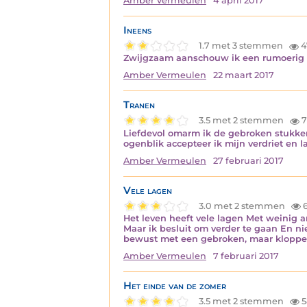
Amber Vermeulen
4 april 2017
Ineens
1.7 met 3 stemmen
4
Zwijgzaam aanschouw ik een rumoerig ka
Amber Vermeulen
22 maart 2017
Tranen
3.5 met 2 stemmen
7
Liefdevol omarm ik de gebroken stukken 
ogenblik accepteer ik mijn verdriet en 
Amber Vermeulen
27 februari 2017
Vele lagen
3.0 met 2 stemmen
6
Het leven heeft vele lagen Met weinig 
Maar ik besluit om verder te gaan En nie
bewust met een gebroken, maar kloppe
Amber Vermeulen
7 februari 2017
Het einde van de zomer
3.5 met 2 stemmen
5