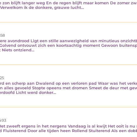
zon blijft langer weg En de regen blijft maar komen De zomer zw
 Verwelkom ik de donkere, grauwe lucht…
58
re avondrood Ligt een stille aanwezigheid van minutieus onzichtba
t Golvend ontvouwt zich een koortsachtig moment Gewoon buitensp
t Niets ontziend…
25
ard en scherp aan Dwalend op een verloren pad Waar was het verk
 alles gevoeld Stopte opeens met dromen Smeet de deur met gew
verdoofd Licht werd donker…
493
 Het zweeft ergens in het nergens Vandaag is al kwijt Het ooit is 
 Fluisterend Door alle tijden heen Rollend Stuiterend Als een do