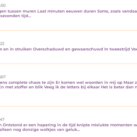
450
gen tussen muren Laat minuten eeuwen duren Soms, zoals vandaag
 seconden tijd…
22
m en in struiken Overschaduwd en gewaarschuwd In tweestrijd Voo
567
opeens complete chaos te zijn Er komen wel woorden in mij op Maar
 met stoffer en blik Veeg ik de letters bij elkaar Het is beter dan
47
 Ontstond er een hapering in de tijd knipte mislukte momenten weg
alleen nog donzige wolkjes van geluk…