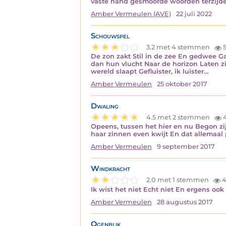
vaste hand gesmoorde woorden terzijde
Amber Vermeulen (AVE)
22 juli 2022
Schouwspel
3.2 met 4 stemmen
5
De zon zakt Stil in de zee En gedwee G
dan hun vlucht Naar de horizon Laten z
wereld slaapt Gefluister, ik luister…
Amber Vermeulen
25 oktober 2017
Dwaling
4.5 met 2 stemmen
4
Opeens, tussen het hier en nu Begon zij
haar zinnen even kwijt En dat allemaal p
Amber Vermeulen
9 september 2017
Windkracht
2.0 met 1 stemmen
4
Ik wist het niet Echt niet En ergens o
Amber Vermeulen
28 augustus 2017
Ogenblik