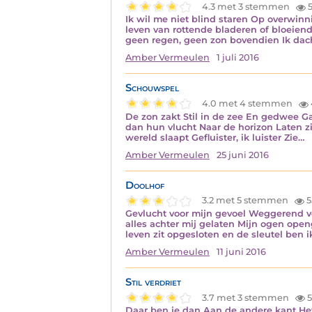
4.3 met 3 stemmen
5
Ik wil me niet blind staren Op overwinni
leven van rottende bladeren of bloeien
geen regen, geen zon bovendien Ik dach
Amber Vermeulen
1 juli 2016
Schouwspel
4.0 met 4 stemmen
De zon zakt Stil in de zee En gedwee G
dan hun vlucht Naar de horizon Laten z
wereld slaapt Gefluister, ik luister Zie…
Amber Vermeulen
25 juni 2016
Doolhof
3.2 met 5 stemmen
5
Gevlucht voor mijn gevoel Weggerend vo
alles achter mij gelaten Mijn ogen ope
leven zit opgesloten en de sleutel ben 
Amber Vermeulen
11 juni 2016
Stil verdriet
3.7 met 3 stemmen
5
Daar ben je dan Aan de andere kant Het