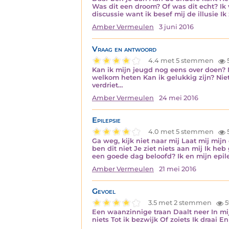
Was dit een droom? Of was dit echt? Ik
discussie want ik besef mij de illusie Ik 
Amber Vermeulen
3 juni 2016
Vraag en antwoord
4.4 met 5 stemmen
Kan ik mijn jeugd nog eens over doen? N
welkom heten Kan ik gelukkig zijn? Nie
verdriet…
Amber Vermeulen
24 mei 2016
Epilepsie
4.0 met 5 stemmen
Ga weg, kijk niet naar mij Laat mij mijn
ben dit niet Je ziet niets aan mij Ik h
een goede dag beloofd? Ik en mijn epil
Amber Vermeulen
21 mei 2016
Gevoel
3.5 met 2 stemmen
5
Een waanzinnige traan Daalt neer In mi
niets Tot ik bezwijk Of zoiets Ik draai E