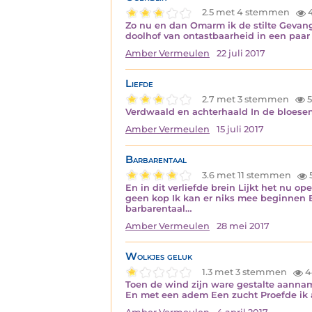
2.5 met 4 stemmen
Zo nu en dan Omarm ik de stilte Gevan
doolhof van ontastbaarheid in een paar
Amber Vermeulen
22 juli 2017
Liefde
2.7 met 3 stemmen
5
Verdwaald en achterhaald In de bloese
Amber Vermeulen
15 juli 2017
Barbarentaal
3.6 met 11 stemmen
En in dit verliefde brein Lijkt het nu 
geen kop Ik kan er niks mee beginnen En
barbarentaal…
Amber Vermeulen
28 mei 2017
Wolkjes geluk
1.3 met 3 stemmen
4
Toen de wind zijn ware gestalte aannam
En met een adem Een zucht Proefde ik 