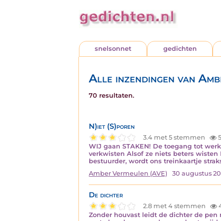
snelsonnet
gedichten
Alle inzendingen van Am
70 resultaten.
N)iet (S)poren
3.4 met 5 stemmen
5
WIJ gaan STAKEN! De toegang tot werk o
verkwisten Alsof ze niets beters wisten
bestuurder, wordt ons treinkaartje stra
Amber Vermeulen (AVE)
30 augustus 20
De dichter
2.8 met 4 stemmen
Zonder houvast leidt de dichter de pen r