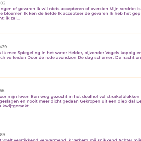
02
ngen of gevaren Ik wil niets accepteren of overzien Mijn verdriet i
de bloemen Ik ken de liefde Ik accepteer de gevaren Ik heb het g
t: ik zal…
439
a ik mee Spiegeling In het water Helder, bijzonder Vogels koppig 
ich verleiden Door de rode avondzon De dag schemert De nacht on
56
or mijn leven Een weg gezocht in het doolhof vol struikelblokken
ngeslagen en nooit meer dicht gedaan Gekropen uit een diep dal E
ik kwijtgeraakt…
89
 voelt verstikkend verwarmend Ik verberg mij snikkend Achter mij