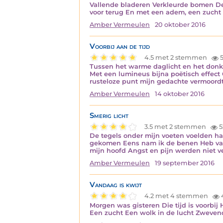
Vallende bladeren Verkleurde bomen De 
voor terug En met een adem, een zucht
Amber Vermeulen
20 oktober 2016
Voorbij aan de tijd
4.5 met 2 stemmen
5
Tussen het warme daglicht en het donke
Met een lumineus bijna poëtisch effec
rusteloze punt mijn gedachte vermoord
Amber Vermeulen
14 oktober 2016
Smerig licht
3.5 met 2 stemmen
5
De tegels onder mijn voeten voelden h
gekomen Eens nam ik de benen Heb van
mijn hoofd Angst en pijn werden niet 
Amber Vermeulen
19 september 2016
Vandaag is kwijt
4.2 met 4 stemmen
Morgen was gisteren Die tijd is voorbij
Een zucht Een wolk in de lucht Zwevend