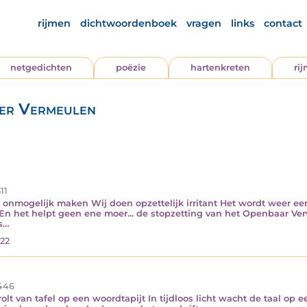
rijmen
dichtwoordenboek
vragen
links
contact
netgedichten
poëzie
hartenkreten
ri
ber Vermeulen
11
nmogelijk maken Wij doen opzettelijk irritant Het wordt weer een 
 En het helpt geen ene moer... de stopzetting van het Openbaar Ver
ks…
22
446
olt van tafel op een woordtapijt In tijdloos licht wacht de taal op e