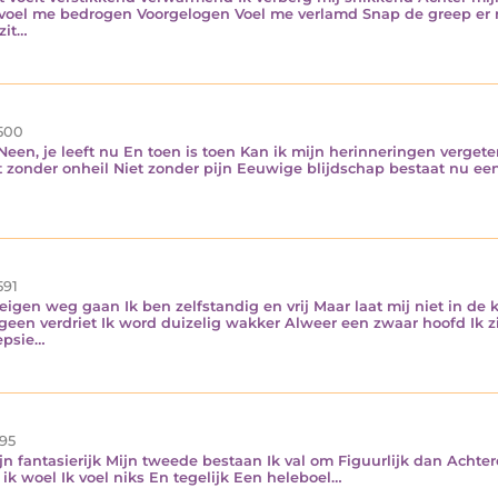
 voel me bedrogen Voorgelogen Voel me verlamd Snap de greep er 
zit…
500
een, je leeft nu En toen is toen Kan ik mijn herinneringen vergete
t zonder onheil Niet zonder pijn Eeuwige blijdschap bestaat nu ee
591
 eigen weg gaan Ik ben zelfstandig en vrij Maar laat mij niet in de
eb geen verdriet Ik word duizelig wakker Alweer een zwaar hoofd Ik
epsie…
95
jn fantasierijk Mijn tweede bestaan Ik val om Figuurlijk dan Acht
n ik woel Ik voel niks En tegelijk Een heleboel…