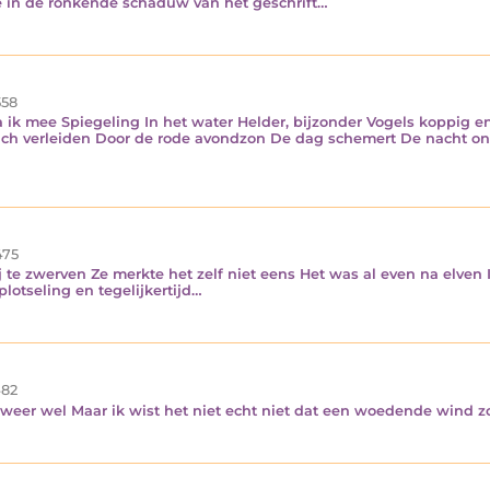
 in de ronkende schaduw van het geschrift…
58
a ik mee Spiegeling In het water Helder, bijzonder Vogels koppig 
ich verleiden Door de rode avondzon De dag schemert De nacht on
75
 te zwerven Ze merkte het zelf niet eens Het was al even na elven 
lotseling en tegelijkertijd…
82
ok weer wel Maar ik wist het niet echt niet dat een woedende wind 