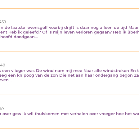
459
En de laatste levensgolf voorbij drijft Is daar nog alleen de tijd Ma
ent Heb ik geleefd? Of is mijn leven verloren gegaan? Heb ik über
 hoofd doodgaan…
49
f ik een vlieger was De wind nam mij mee Naar alle windstreken En t
reeg een knipoog van de zon Die net aan haar ondergang begon Zag
 even…
67
n over gras Ik wil thuiskomen met verhalen over vroeger hoe het w