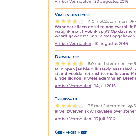
Amber Vermeulen
30 augustus 2016
Vragen des levens
4.0 met 2 stemmen
Wanneer alleen de stilte nog overblijft 
vraag ik me af Heb ik spijt? Op dat mom
waard geweest? Kan ik met opgeheven
Amber Vermeulen
10 augustus 2016
Dromenland
5.0 met 1 stemmen
6
Mijn open jas hield ik stevig vast also
strand Voelde het zachte, mulle zand K
Eindelijk kon ik weer ademhalen Bleef
Amber Vermeulen
14 juli 2016
Thuiskomen
3.5 met 2 stemmen
5
Ik wil zwerven ik wil dwalen over stene
Amber Vermeulen
13 juli 2016
Geen angst meer