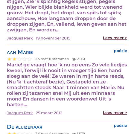
stijgen, Zie 'k spichtig kegels stijgen, pegels
nijgen, Wier blijde blankheid werd tot wenend
grauw. Het dropt, het dropt, van spits tot spits;
aanschouw, Hoe langzaam droppen door de
droppen zijgen, En, vallend, leven geven aan het
zwijgen, En worden…
Lees meer >
Jacques Perk
19 november 2015
aan Marie
poëzie
2.5 met 11 stemmen
2.061
Marie! ge vraagt hoe 'k nu op eens Zo vele liedjes
kweel, Terwijl ik nooit in vroeger tijd Een hand
sloeg aan de veêl! Ze waren in mijn harte reeds,
(Nu 'k 't achteraf bezie), Gestapeld en ze
smachtten steeds Naar 't minnen van Marie. Nu
rollen zij tezamen snel Mij uit een minnaars
mond En dansen in een woordenwel Uit 's
harten…
Lees meer >
Jacques Perk
25 maart 2012
De kluizenaar
poëzie
2.0 met 4 stemmen
1.579