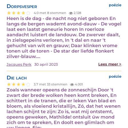
Dorpsvesper
poëzie
4.0 met 8 stemmen
2.128
Heen is de dag - de nacht nog niet geboren En
langs de bergen wademt avond-dauw - De vogel
laat een laatst geneurie horen In roerloze
aandacht luistert de landouw. De zwerver daalt,
in zielsgepeins verloren, In 't dal en naar 't
gehucht van wit en grauw; Daar klinken vrome
tonen uit de toren - De star der liefde flonkert
zilver-blauw.…
Lees meer >
Jacques Perk
30 april 2023
Die lach
poëzie
3.7 met 33 stemmen
4.001
Zoals wanneer opeens de zonneschijn Door 't
zwart der brede wolken heen komt breken, En
schittert in de tranen, die er leken Van blad en
bloem, als vloeiend kristallijn, Zó, dat het wenen
lachen schijnt te zijn: Zo is, wat mij ontstemt,
opeens geweken, Mathilde! ontsluit úw mond
zich om te spreken, En doolt een glimlach om
uw lippen, fijn:…