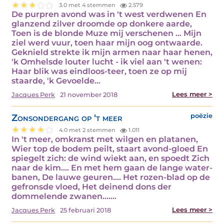
3.0 met 4 stemmen
2.579
De purpren avond was in 't west verdwenen En
glanzend zilver droomde op donkere aarde,
Toen is de blonde Muze mij verschenen ... Mijn
ziel werd vuur, toen haar mijn oog ontwaarde.
Geknield strekte ik mijn armen naar haar henen,
'k Omhelsde louter lucht - ik viel aan 't wenen:
Haar blik was eindloos-teer, toen ze op mij
staarde, 'k Gevoelde…
Lees meer >
Jacques Perk
21 november 2018
Zonsondergang op 't meer
poëzie
4.0 met 2 stemmen
1.011
In 't meer, omkranst met wilgen en platanen,
Wier top de bodem peilt, staart avond-gloed En
spiegelt zich: de wind wiekt aan, en spoedt Zich
naar de kim.... En met hem gaan de lange water-
banen, De lauwe geuren.... Het rozen-blad op de
gefronsde vloed, Het deinend dons der
dommelende zwanen....…
Lees meer >
Jacques Perk
25 februari 2018