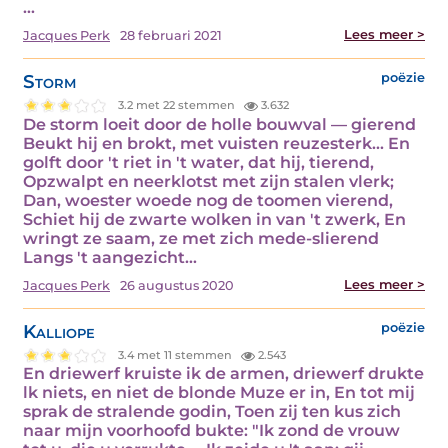
…
Lees meer >
Jacques Perk
28 februari 2021
Storm
poëzie
3.2 met 22 stemmen
3.632
De storm loeit door de holle bouwval — gierend
Beukt hij en brokt, met vuisten reuzesterk... En
golft door 't riet in 't water, dat hij, tierend,
Opzwalpt en neerklotst met zijn stalen vlerk;
Dan, woester woede nog de toomen vierend,
Schiet hij de zwarte wolken in van 't zwerk, En
wringt ze saam, ze met zich mede-slierend
Langs 't aangezicht…
Lees meer >
Jacques Perk
26 augustus 2020
Kalliope
poëzie
3.4 met 11 stemmen
2.543
En driewerf kruiste ik de armen, driewerf drukte
lk niets, en niet de blonde Muze er in, En tot mij
sprak de stralende godin, Toen zij ten kus zich
naar mijn voorhoofd bukte: "Ik zond de vrouw