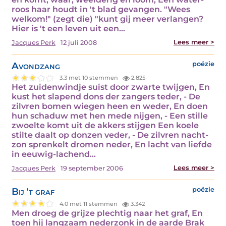
roos haar houdt in 't blad gevangen. "Wees
welkom!" (zegt die) "kunt gij meer verlangen?
Hier is 't een leven uit een…
Lees meer >
Jacques Perk
12 juli 2008
Avondzang
poëzie
3.3 met 10 stemmen
2.825
Het zuidenwindje suist door zwarte twijgen, En
kust het slapend dons der zangers teder, - De
zilvren bomen wiegen heen en weder, En doen
hun schaduw met hen mede nijgen, - Een stille
zwoelte komt uit de akkers stijgen Een koele
stilte daalt op donzen veder, - De zilvren nacht-
zon sprenkelt dromen neder, En lacht van liefde
in eeuwig-lachend…
Lees meer >
Jacques Perk
19 september 2006
Bij 't graf
poëzie
4.0 met 11 stemmen
3.342
Men droeg de grijze plechtig naar het graf, En
toen hij langzaam nederzonk in de aarde Brak