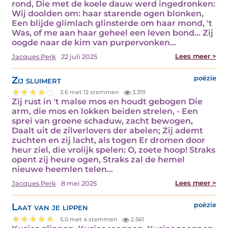
rond, Die met de koele dauw werd ingedronken:
Wij doolden om: haar starende ogen blonken,
Een blijde glimlach glinsterde om haar mond, 't
Was, of me aan haar geheel een leven bond... Zij
oogde naar de kim van purpervonken…
Lees meer >
Jacques Perk
22 juli 2025
Zij sluimert
poëzie
3.6 met 12 stemmen
3.319
Zij rust in 't malse mos en houdt gebogen Die
arm, die mos en lokken beiden strelen, - Een
sprei van groene schaduw, zacht bewogen,
Daalt uit de zilverlovers der abelen; Zij ademt
zuchten en zij lacht, als togen Er dromen door
heur ziel, die vrolijk spelen: O, zoete hoop! Straks
opent zij heure ogen, Straks zal de hemel
nieuwe heemlen telen…
Lees meer >
Jacques Perk
8 mei 2025
Laat van je lippen
poëzie
5.0 met 4 stemmen
2.561