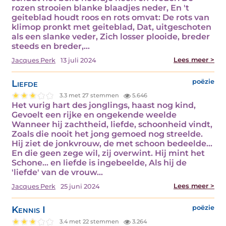
rozen strooien blanke blaadjes neder, En 't
geiteblad houdt roos en rots omvat: De rots van
klimop pronkt met geiteblad, Dat, uitgeschoten
als een slanke veder, Zich losser plooide, breder
steeds en breder,…
Lees meer >
Jacques Perk
13 juli 2024
Liefde
poëzie
3.3 met 27 stemmen
5.646
Het vurig hart des jonglings, haast nog kind,
Gevoelt een rijke en ongekende weelde
Wanneer hij zachtheid, liefde, schoonheid vindt,
Zoals die nooit het jong gemoed nog streelde.
Hij ziet de jonkvrouw, de met schoon bedeelde...
En die geen zege wil, zij overwint. Hij mint het
Schone... en liefde is ingebeelde, Als hij de
'liefde' van de vrouw…
Lees meer >
Jacques Perk
25 juni 2024
Kennis I
poëzie
3.4 met 22 stemmen
3.264