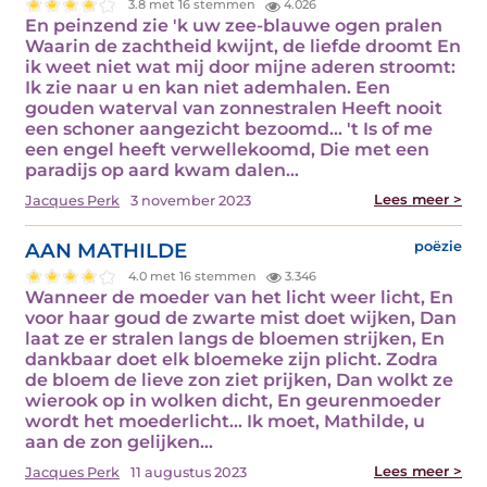
3.8 met 16 stemmen
4.026
En peinzend zie 'k uw zee-blauwe ogen pralen
Waarin de zachtheid kwijnt, de liefde droomt En
ik weet niet wat mij door mijne aderen stroomt:
Ik zie naar u en kan niet ademhalen. Een
gouden waterval van zonnestralen Heeft nooit
een schoner aangezicht bezoomd... 't Is of me
een engel heeft verwellekoomd, Die met een
paradijs op aard kwam dalen…
Lees meer >
Jacques Perk
3 november 2023
AAN MATHILDE
poëzie
4.0 met 16 stemmen
3.346
Wanneer de moeder van het licht weer licht, En
voor haar goud de zwarte mist doet wijken, Dan
laat ze er stralen langs de bloemen strijken, En
dankbaar doet elk bloemeke zijn plicht. Zodra
de bloem de lieve zon ziet prijken, Dan wolkt ze
wierook op in wolken dicht, En geurenmoeder
wordt het moederlicht... Ik moet, Mathilde, u
aan de zon gelijken…
Lees meer >
Jacques Perk
11 augustus 2023