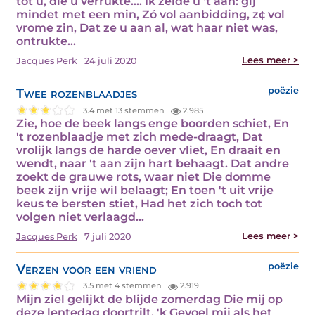
tot u, die u verrukte.... Ik zeide u 't aan: gij
mindet met een min, Zó vol aanbidding, z¢ vol
vrome zin, Dat ze u aan al, wat haar niet was,
ontrukte…
Lees meer >
Jacques Perk
24 juli 2020
Twee rozenblaadjes
poëzie
3.4 met 13 stemmen
2.985
Zie, hoe de beek langs enge boorden schiet, En
't rozenblaadje met zich mede-draagt, Dat
vrolijk langs de harde oever vliet, En draait en
wendt, naar 't aan zijn hart behaagt. Dat andre
zoekt de grauwe rots, waar niet Die domme
beek zijn vrije wil belaagt; En toen 't uit vrije
keus te bersten stiet, Had het zich toch tot
volgen niet verlaagd…
Lees meer >
Jacques Perk
7 juli 2020
Verzen voor een vriend
poëzie
3.5 met 4 stemmen
2.919
Mijn ziel gelijkt de blijde zomerdag Die mij op
deze lentedag doortrilt. 'k Gevoel mij als het