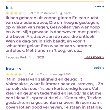
Iris
poëzie
3.9 met 12 stemmen
6.696
Ik ben geboren uit zonne-gloren En een zucht
van de ziedende zee, Die omhoog is gestegen,
op wieken van regen, Gezwollen van wanhoop
en wee; Mijn gewaad is doorweven met parels,
die beven Als dauw aan de roos, die ontlook
Wen de dag-bruid zich baadt, en voor 't
schuchter gelaat Een waaier van vlammen
ontplook. Met tranen in 't oog, uit de…
Lees meer >
Jacques Perk
1 juli 2021
Idealen
poëzie
3.6 met 11 stemmen
2.693
'Mijn ideaal van zaligheid en deugd, 't
Volmaakte, waar ik immer naar zal streven,' - Zo
spreekt de roos - 'is een kortstondig leven, Vol
kleur en geur en tederheid en jeugd.' 'Is dàt me
een ideaal!' - spreekt de eik - 'Geneucht, Te zien
geslachten na geslachten sneven, En eenzaam,
boven lot en dood verheven, Te staan in statige,