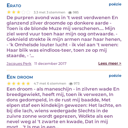
Erato
poëzie
3.3 met 3 stemmen
985
De purpren avond was in 't west verdwenen En
glanzend zilver droomde op donkere aarde -
Toen is de blonde Muze mij verschenen.... Mijn
ziel werd vuur toen haar mijn oog ontwaarde. -
Geknield strekte ik mijn armen naar haar henen,
- 'k Omhelsde louter lucht - ik viel aan 't wenen:
Haar blik was eindloos-teer, toen ze op mij
staarde, - '…
Lees meer >
Jacques Perk
11 december 2017
Een droom
poëzie
4.7 met 6 stemmen
973
Een droom - als maneschijn - in zilvren wade En
breedgewiekt, heeft mij, toen ik verwezen, In
dons gedompeld, in de rust mij baadde, Met
elpen staf een kindekijn gewezen: Het lachte, en
bij die lach, wiens wedergade Slechts in de
zuivre zonne wordt geprezen, Wolkte als een
nevel weg al 't zwarte en kwade, Dat in mij
mort... 't Is me in een…