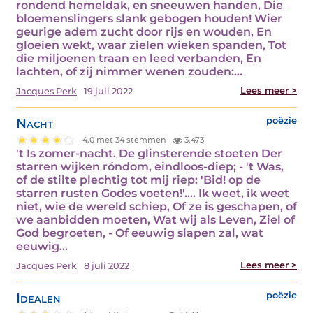
rondend hemeldak, en sneeuwen handen, Die
bloemenslingers slank gebogen houden! Wier
geurige adem zucht door rijs en wouden, En
gloeien wekt, waar zielen wieken spanden, Tot
die miljoenen traan en leed verbanden, En
lachten, of zij nimmer wenen zouden:…
Lees meer >
Jacques Perk
19 juli 2022
Nacht
poëzie
4.0 met 34 stemmen
3.473
't Is zomer-nacht. De glinsterende stoeten Der
starren wijken róndom, eindloos-diep; - 't Was,
of de stilte plechtig tot mij riep: 'Bid! op de
starren rusten Godes voeten!'.... Ik weet, ik weet
niet, wie de wereld schiep, Of ze is geschapen, of
we aanbidden moeten, Wat wij als Leven, Ziel of
God begroeten, - Of eeuwig slapen zal, wat
eeuwig…
Lees meer >
Jacques Perk
8 juli 2022
Idealen
poëzie