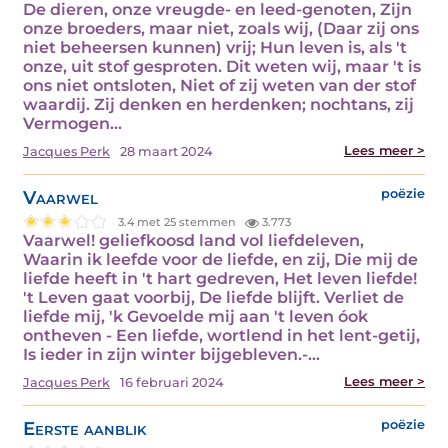
De dieren, onze vreugde- en leed-genoten, Zijn
onze broeders, maar niet, zoals wij, (Daar zij ons
niet beheersen kunnen) vrij; Hun leven is, als 't
onze, uit stof gesproten. Dit weten wij, maar 't is
ons niet ontsloten, Niet of zij weten van der stof
waardij. Zij denken en herdenken; nochtans, zij
Vermogen…
Lees meer >
Jacques Perk
28 maart 2024
Vaarwel
poëzie
3.4 met 25 stemmen
3.773
Vaarwel! geliefkoosd land vol liefdeleven,
Waarin ik leefde voor de liefde, en zij, Die mij de
liefde heeft in 't hart gedreven, Het leven liefde!
't Leven gaat voorbij, De liefde blijft. Verliet de
liefde mij, 'k Gevoelde mij aan 't leven óok
ontheven - Een liefde, wortlend in het lent-getij,
Is ieder in zijn winter bijgebleven.-…
Lees meer >
Jacques Perk
16 februari 2024
Eerste aanblik
poëzie