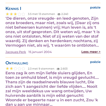
Kennis I
poëzie
3.5 met 13 stemmen
2.240
'De dieren, onze vreugde- en leed-genoten, Zijn
onze broeders, maar niet, zoals wij, (Daar zij ons
niet beheersen kunnen) vrij; Hun leven is, als 't
onze, uit stof gesproten. Dit weten wij, maar 't is
ons niet ontsloten, Niet of zij weten van der stof
waardij. Zij denken en herdenken; nochtans, zij
Vermogen niet, als wij, 't waaróm te ontbloten…
Lees meer >
Jacques Perk
15 januari 2004
Onthulling
poëzie
2.3 met 9 stemmen
2.603
Eens zag ik om mijn liefde sluiers glijden, En
toen ze omhuld bleef, is mijn vreugd gevlucht....
Thans zijn de raadselnevels blauwe lucht, Die
zich aan 't aangezicht der liefde vlijden.... Nooit
zal mijn weeldekus uw wang ontwijden, Uw
huivrende aanblik is mijn eêlst genucht:
Woonde er begeerte naar u in een zucht, Zou 'k
dan u aan uw minnaar…