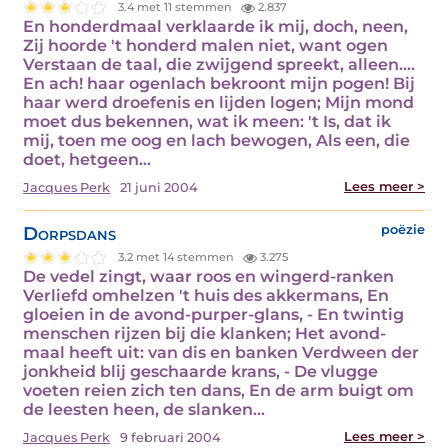
3.4 met 11 stemmen
2.837
En honderdmaal verklaarde ik mij, doch, neen,
Zij hoorde 't honderd malen niet, want ogen
Verstaan de taal, die zwijgend spreekt, alleen....
En ach! haar ogenlach bekroont mijn pogen! Bij
haar werd droefenis en lijden logen; Mijn mond
moet dus bekennen, wat ik meen: 't Is, dat ik
mij, toen me oog en lach bewogen, Als een, die
doet, hetgeen…
Lees meer >
Jacques Perk
21 juni 2004
Dorpsdans
poëzie
3.2 met 14 stemmen
3.275
De vedel zingt, waar roos en wingerd-ranken
Verliefd omhelzen 't huis des akkermans, En
gloeien in de avond-purper-glans, - En twintig
menschen rijzen bij die klanken; Het avond-
maal heeft uit: van dis en banken Verdween der
jonkheid blij geschaarde krans, - De vlugge
voeten reien zich ten dans, En de arm buigt om
de leesten heen, de slanken…
Lees meer >
Jacques Perk
9 februari 2004