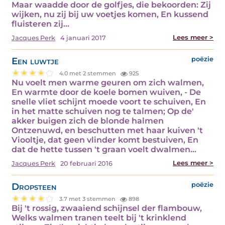
Maar waadde door de golfjes, die bekoorden: Zij
wijken, nu zij bij uw voetjes komen, En kussend
fluisteren zij…
Lees meer >
Jacques Perk
4 januari 2017
Een luwtje
poëzie
4.0 met 2 stemmen
925
Nu voelt men warme geuren om zich walmen,
En warmte door de koele bomen wuiven, - De
snelle vliet schijnt moede voort te schuiven, En
in het matte schuiven nog te talmen; Op de'
akker buigen zich de blonde halmen
Ontzenuwd, en beschutten met haar kuiven 't
Viooltje, dat geen vlinder komt bestuiven, En
dat de hette tussen 't graan voelt dwalmen…
Lees meer >
Jacques Perk
20 februari 2016
Dropsteen
poëzie
3.7 met 3 stemmen
898
Bij 't rossig, zwaaiend schijnsel der flambouw,
Welks walmen tranen teelt bij 't krinklend