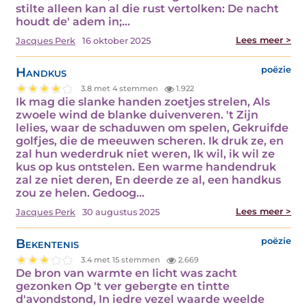
stilte alleen kan al die rust vertolken: De nacht
houdt de' adem in;…
Lees meer >
Jacques Perk
16 oktober 2025
Handkus
poëzie
3.8 met 4 stemmen
1.922
Ik mag die slanke handen zoetjes strelen, Als
zwoele wind de blanke duivenveren. 't Zijn
lelies, waar de schaduwen om spelen, Gekruifde
golfjes, die de meeuwen scheren. Ik druk ze, en
zal hun wederdruk niet weren, Ik wil, ik wil ze
kus op kus ontstelen. Een warme handendruk
zal ze niet deren, En deerde ze al, een handkus
zou ze helen. Gedoog…
Lees meer >
Jacques Perk
30 augustus 2025
Bekentenis
poëzie
3.4 met 15 stemmen
2.669
De bron van warmte en licht was zacht
gezonken Op 't ver gebergte en tintte
d'avondstond, In iedre vezel waarde weelde