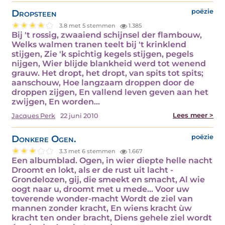
Dropsteen
poëzie
3.8 met 5 stemmen
1.385
Bij 't rossig, zwaaiend schijnsel der flambouw,
Welks walmen tranen teelt bij 't krinklend
stijgen, Zie 'k spichtig kegels stijgen, pegels
nijgen, Wier blijde blankheid werd tot wenend
grauw. Het dropt, het dropt, van spits tot spits;
aanschouw, Hoe langzaam droppen door de
droppen zijgen, En vallend leven geven aan het
zwijgen, En worden…
Lees meer >
Jacques Perk
22 juni 2010
Donkere Ogen.
poëzie
3.3 met 6 stemmen
1.667
Een albumblad. Ogen, in wier diepte helle nacht
Droomt en lokt, als er de rust uit lacht -
Grondelozen, gij, die smeekt en smacht, Al wie
oogt naar u, droomt met u mede... Voor uw
toverende wonder-macht Wordt de ziel van
mannen zonder kracht, En wiens kracht ùw
kracht ten onder bracht, Diens gehele ziel wordt