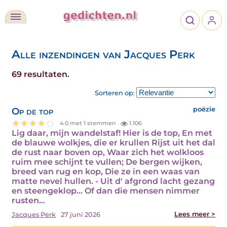
Alle inzendingen van Jacques Perk
69 resultaten.
Sorteren op:
Op de top
poëzie
4.0 met 1 stemmen
1.106
Lig daar, mijn wandelstaf! Hier is de top, En met
de blauwe wolkjes, die er krullen Rijst uit het dal
de rust naar boven op, Waar zich het wolkloos
ruim mee schijnt te vullen; De bergen wijken,
breed van rug en kop, Die ze in een waas van
matte nevel hullen. - Uit d' afgrond lacht gezang
en steengeklop... Of dan die mensen nimmer
rusten…
Lees meer >
Jacques Perk
27 juni 2026