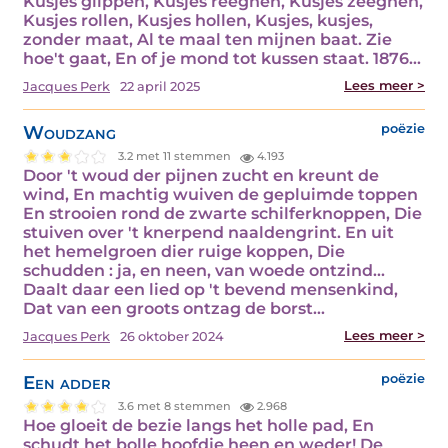
Kusjes glippen, Kusjes reegnen, Kusjes zeegnen,
Kusjes rollen, Kusjes hollen, Kusjes, kusjes,
zonder maat, Al te maal ten mijnen baat. Zie
hoe't gaat, En of je mond tot kussen staat. 1876…
Lees meer >
Jacques Perk
22 april 2025
Woudzang
poëzie
3.2 met 11 stemmen
4.193
Door 't woud der pijnen zucht en kreunt de
wind, En machtig wuiven de gepluimde toppen
En strooien rond de zwarte schilferknoppen, Die
stuiven over 't knerpend naaldengrint. En uit
het hemelgroen dier ruige koppen, Die
schudden : ja, en neen, van woede ontzind...
Daalt daar een lied op 't bevend mensenkind,
Dat van een groots ontzag de borst…
Lees meer >
Jacques Perk
26 oktober 2024
Een adder
poëzie
3.6 met 8 stemmen
2.968
Hoe gloeit de bezie langs het holle pad, En
schudt het bolle hoofdje heen en weder! De