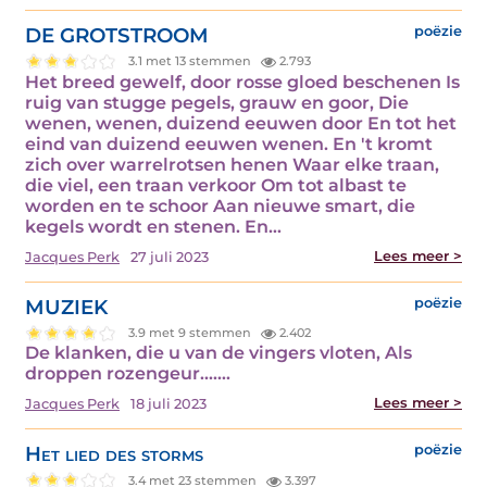
DE GROTSTROOM
poëzie
3.1 met 13 stemmen
2.793
Het breed gewelf, door rosse gloed beschenen Is
ruig van stugge pegels, grauw en goor, Die
wenen, wenen, duizend eeuwen door En tot het
eind van duizend eeuwen wenen. En 't kromt
zich over warrelrotsen henen Waar elke traan,
die viel, een traan verkoor Om tot albast te
worden en te schoor Aan nieuwe smart, die
kegels wordt en stenen. En…
Lees meer >
Jacques Perk
27 juli 2023
MUZIEK
poëzie
3.9 met 9 stemmen
2.402
De klanken, die u van de vingers vloten, Als
droppen rozengeur....…
Lees meer >
Jacques Perk
18 juli 2023
Het lied des storms
poëzie
3.4 met 23 stemmen
3.397