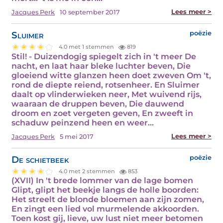
Lees meer >
Jacques Perk
10 september 2017
Sluimer
poëzie
4.0 met 1 stemmen
819
Stil! - Duizendogig spiegelt zich in 't meer De
nacht, en laat haar bleke luchter beven, Die
gloeiend witte glanzen heen doet zweven Om 't,
rond de diepte reiend, rotsenheer. En Sluimer
daalt op vlinderwieken neer, Met wuivend rijs,
waaraan de druppen beven, Die dauwend
droom en zoet vergeten geven, En zweeft in
schaduw peinzend heen en weer…
Lees meer >
Jacques Perk
5 mei 2017
De schietbeek
poëzie
4.0 met 2 stemmen
853
(XVII) In 't brede lommer van de lage bomen
Glipt, glipt het beekje langs de holle boorden:
Het streelt de blonde bloemen aan zijn zomen,
En zingt een lied vol murmelende akkoorden.
Toen kost gij, lieve, uw lust niet meer betomen