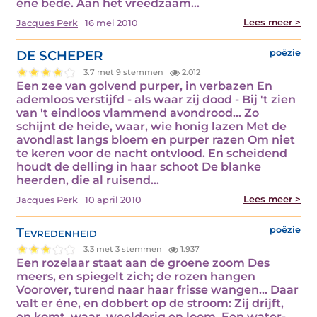
éne bede. Aan het vreedzaam…
Lees meer >
Jacques Perk
16 mei 2010
DE SCHEPER
poëzie
3.7 met 9 stemmen
2.012
Een zee van golvend purper, in verbazen En
ademloos verstijfd - als waar zij dood - Bij 't zien
van 't eindloos vlammend avondrood... Zo
schijnt de heide, waar, wie honig lazen Met de
avondlast langs bloem en purper razen Om niet
te keren voor de nacht ontvlood. En scheidend
houdt de delling in haar schoot De blanke
heerden, die al ruisend…
Lees meer >
Jacques Perk
10 april 2010
Tevredenheid
poëzie
3.3 met 3 stemmen
1.937
Een rozelaar staat aan de groene zoom Des
meers, en spiegelt zich; de rozen hangen
Voorover, turend naar haar frisse wangen... Daar
valt er éne, en dobbert op de stroom: Zij drijft,
en komt, waar, weelderig en loom, Een water-