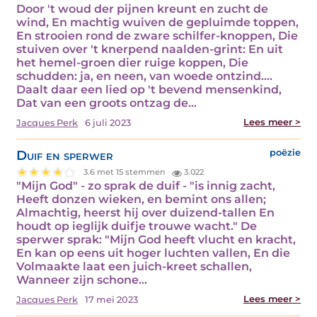
Door 't woud der pijnen kreunt en zucht de
wind, En machtig wuiven de gepluimde toppen,
En strooien rond de zware schilfer-knoppen, Die
stuiven over 't knerpend naalden-grint: En uit
het hemel-groen dier ruige koppen, Die
schudden: ja, en neen, van woede ontzind....
Daalt daar een lied op 't bevend mensenkind,
Dat van een groots ontzag de…
Lees meer >
Jacques Perk
6 juli 2023
Duif en sperwer
poëzie
3.6 met 15 stemmen
3.022
"Mijn God" - zo sprak de duif - "is innig zacht,
Heeft donzen wieken, en bemint ons allen;
Almachtig, heerst hij over duizend-tallen En
houdt op ieglijk duifje trouwe wacht." De
sperwer sprak: "Mijn God heeft vlucht en kracht,
En kan op eens uit hoger luchten vallen, En die
Volmaakte laat een juich-kreet schallen,
Wanneer zijn schone…
Lees meer >
Jacques Perk
17 mei 2023