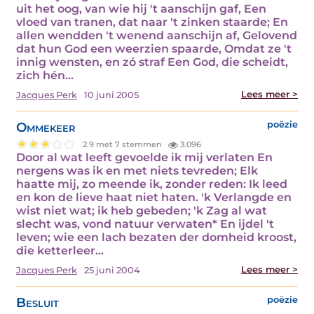
uit het oog, van wie hij 't aanschijn gaf, Een
vloed van tranen, dat naar 't zinken staarde; En
allen wendden 't wenend aanschijn af, Gelovend
dat hun God een weerzien spaarde, Omdat ze 't
innig wensten, en zó straf Een God, die scheidt,
zich hén…
Lees meer >
Jacques Perk
10 juni 2005
Ommekeer
poëzie
2.9 met 7 stemmen
3.096
Door al wat leeft gevoelde ik mij verlaten En
nergens was ik en met niets tevreden; Elk
haatte mij, zo meende ik, zonder reden: Ik leed
en kon de lieve haat niet haten. 'k Verlangde en
wist niet wat; ik heb gebeden; 'k Zag al wat
slecht was, vond natuur verwaten* En ijdel 't
leven; wie een lach bezaten der domheid kroost,
die ketterleer…
Lees meer >
Jacques Perk
25 juni 2004
Besluit
poëzie