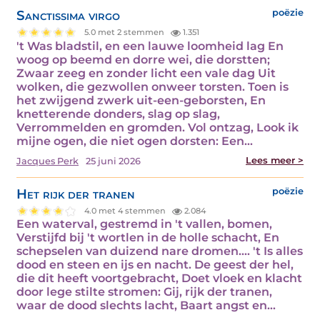
Sanctissima virgo
poëzie
5.0 met 2 stemmen
1.351
't Was bladstil, en een lauwe loomheid lag En
woog op beemd en dorre wei, die dorstten;
Zwaar zeeg en zonder licht een vale dag Uit
wolken, die gezwollen onweer torsten. Toen is
het zwijgend zwerk uit-een-geborsten, En
knetterende donders, slag op slag,
Verrommelden en gromden. Vol ontzag, Look ik
mijne ogen, die niet ogen dorsten: Een…
Lees meer >
Jacques Perk
25 juni 2026
Het rijk der tranen
poëzie
4.0 met 4 stemmen
2.084
Een waterval, gestremd in 't vallen, bomen,
Verstijfd bij 't wortlen in de holle schacht, En
schepselen van duizend nare dromen.... 't Is alles
dood en steen en ijs en nacht. De geest der hel,
die dit heeft voortgebracht, Doet vloek en klacht
door lege stilte stromen: Gij, rijk der tranen,
waar de dood slechts lacht, Baart angst en…