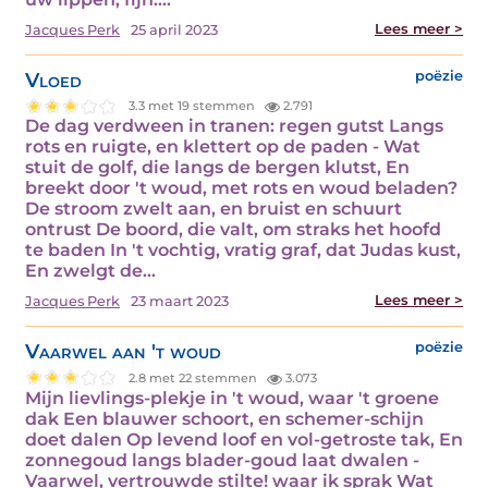
Lees meer >
Jacques Perk
25 april 2023
Vloed
poëzie
3.3 met 19 stemmen
2.791
De dag verdween in tranen: regen gutst Langs
rots en ruigte, en klettert op de paden - Wat
stuit de golf, die langs de bergen klutst, En
breekt door 't woud, met rots en woud beladen?
De stroom zwelt aan, en bruist en schuurt
ontrust De boord, die valt, om straks het hoofd
te baden In 't vochtig, vratig graf, dat Judas kust,
En zwelgt de…
Lees meer >
Jacques Perk
23 maart 2023
Vaarwel aan 't woud
poëzie
2.8 met 22 stemmen
3.073
Mijn lievlings-plekje in 't woud, waar 't groene
dak Een blauwer schoort, en schemer-schijn
doet dalen Op levend loof en vol-getroste tak, En
zonnegoud langs blader-goud laat dwalen -
Vaarwel, vertrouwde stilte! waar ik sprak Wat