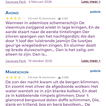
Lees meer >
Jacques Perk
4 februari 2026
Avond
poëzie
3.6 met 10 stemmen
3.153
Wanneer in ademloze schemerschijn De
vleermuis zwijgend wiekt in lage kringen, En de
aarde staart naar de eerste tintelingen Der
zilvren spangen van het nachtgordijn; Als dan
door 't loof der luistrende jasmijn De luwtjes
geur'ge wiegeliedren zingen, En sluimer daalt
op brede duivezwingen... Dan is het zalig, om
alleen te zijn. Dan is…
Lees meer >
Jacques Perk
19 oktober 2025
Maneschijn
poëzie
3.8 met 16 stemmen
3.059
De zon der nacht kwam uit de bergen klimmen,
En zoomt met zilver de afgedoolde wolken: Het
water wentelt ze in zijn blanke kolken, En doet
ze in kabbelende rimpels glimmen; Door 't
glanzend bergwoud dolen doffe schimmen, Die,
slank en trillend, bos en berg bevolken... De