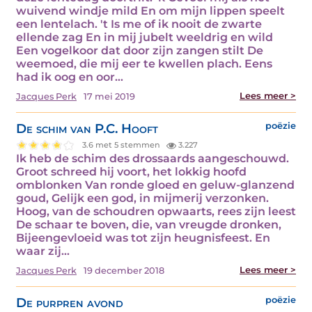
wuivend windje mild En om mijn lippen speelt
een lentelach. 't Is me of ik nooit de zwarte
ellende zag En in mij jubelt weeldrig en wild
Een vogelkoor dat door zijn zangen stilt De
weemoed, die mij eer te kwellen plach. Eens
had ik oog en oor…
Lees meer >
Jacques Perk
17 mei 2019
De schim van P.C. Hooft
poëzie
3.6 met 5 stemmen
3.227
Ik heb de schim des drossaards aangeschouwd.
Groot schreed hij voort, het lokkig hoofd
omblonken Van ronde gloed en geluw-glanzend
goud, Gelijk een god, in mijmerij verzonken.
Hoog, van de schoudren opwaarts, rees zijn leest
De schaar te boven, die, van vreugde dronken,
Bijeengevloeid was tot zijn heugnisfeest. En
waar zij…
Lees meer >
Jacques Perk
19 december 2018
De purpren avond
poëzie