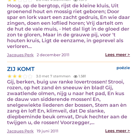
Hoog, op de bergtop, rijst de kleine kluis, Uit
groenend hout en mossig riet geboren; Door
spar en lork vaart een zacht gedruis, En wie daar
zingen, doen een loflied horen; Vrij dartelt om
de hut de vale muis, - Het dal ligt in de gloed der
zon te gloren, Maar in de grauwe pij, voor 't
houten kruis, Ligt de eenzame, in geprevel als
verloren…
Lees meer >
Jacques Perk
2 december 2011
ZIJ KOMT
poëzie
3.0 met 7 stemmen
1.581
Gij, berken, buig uw ranke lovertrossen! Strooi,
rozen, op het zand èn sneeuw èn blad! Gij,
zwaatlende olmen, nijg u naar het pad, En kus
de dauw van sidderende mossen! En,
snelgewiekte liederen der bossen, Stem aan èn
zang èn lof! En, klimveil, dat De slanke,
diepbeminde beuk omvat, Druk hechter aan de
twijgen u, de rossen! Voorzegger,…
Lees meer >
Jacques Perk
19 juni 2011