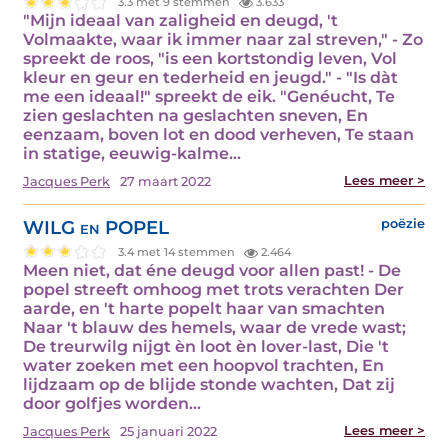
3.3 met 9 stemmen
3.633
"Mijn ideaal van zaligheid en deugd, 't
Volmaakte, waar ik immer naar zal streven," - Zo
spreekt de roos, "is een kortstondig leven, Vol
kleur en geur en tederheid en jeugd." - "Is dàt
me een ideaal!" spreekt de eik. "Genéucht, Te
zien geslachten na geslachten sneven, En
eenzaam, boven lot en dood verheven, Te staan
in statige, eeuwig-kalme…
Lees meer >
Jacques Perk
27 maart 2022
WILG en POPEL
poëzie
3.4 met 14 stemmen
2.464
Meen niet, dat éne deugd voor allen past! - De
popel streeft omhoog met trots verachten Der
aarde, en 't harte popelt haar van smachten
Naar 't blauw des hemels, waar de vrede wast;
De treurwilg nijgt èn loot èn lover-last, Die 't
water zoeken met een hoopvol trachten, En
lijdzaam op de blijde stonde wachten, Dat zij
door golfjes worden…
Lees meer >
Jacques Perk
25 januari 2022