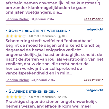
afscheid nemen onwezenlijk, bijna kunstmatig
om zonder klankmogelijkheden te gaan
omlijsten voetgangers, die…
Lees meer >
Sabrina Bielac
31 januari 2014
- Schemering sterft weifelend -
netgedicht
4.0 met 1 stemmen
818
Schemering sterft weifelend "onhoudbaar"
begint de moed te dagen ontluikend brandt bij
dageraad de hemel enigszins verlicht
ongemakkelijk, ja, haast ondraaglijk.. scheidt de
nacht de sterren van jou, als verstrooiing van het
zonlicht, dauw de zon, die recht onder de
horizon verdwijnt vanzelfsprekend de
vanzelfsprekendheid en in mijn…
Lees meer >
Sabrina Bielac
30 januari 2014
- Slapende stenen engel -
netgedicht
4.0 met 1 stemmen
745
Prachtige slapende stenen engel onwerkelijk
hemels wezen, angelface ik kom wel meer