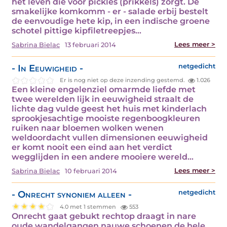
het leven die voor pickles (prikkels) zorgt. De
smakelijke komkomm - er - salade erbij bestelt
de eenvoudige hete kip, in een indische groene
schotel pittige kipfiletreepjes…
Lees meer >
Sabrina Bielac
13 februari 2014
- In Eeuwigheid -
netgedicht
Er is nog niet op deze inzending gestemd.
1.026
Een kleine engelenziel omarmde liefde met
twee werelden lijk in eeuwigheid straalt de
lichte dag vulde geest het huis met kinderlach
sprookjesachtige mooiste regenboogkleuren
ruiken naar bloemen wolken wenen
weldoordacht vullen dimensionen eeuwigheid
er komt nooit een eind aan het verdict
wegglijden in een andere mooiere wereld…
Lees meer >
Sabrina Bielac
10 februari 2014
- Onrecht synoniem alleen -
netgedicht
4.0 met 1 stemmen
553
Onrecht gaat gebukt rechtop draagt in nare
oude wandelgangen nauwe schoenen de hele