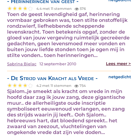
- Herinneringen van geest -
4.4 met 11 stemmen
576
Toen de geest levendigheid gaf, herinnering
vormbaar gebroken was, toen stilte onstoffelijk
rondzwierf, liefhebbende scheppende
levenskracht. Toen betekenis opgaf, zonder de
gloed van jouw vergeving ruimtelijk gecreëerde
gedachten, geen levensmoed meer vonden en
buiten jouw liefde stonden toen je ogen mij in
stilte vonden.. toen herinneringen…
Lees meer >
Sabrina Bielac
12 september 2010
- De Strijd van Kracht als Vrede -
netgedicht
4.2 met 11 stemmen
754
Sjalom..je smeekt als kracht om vrede in mijn
hoofd daar zag ik jouw zang, deze gigantische
muur.. de allerheiligste oude inscriptie
symboliseert eeuwenoud verlangen, een zang
des strijds waarin jij leeft.. Ooh Sjalom..
hebreeuws hart, dat bloedend spreekt.. het
zwaard van zeezout, vluchtelingen van
ongekende vrede dat zijn vele doden…