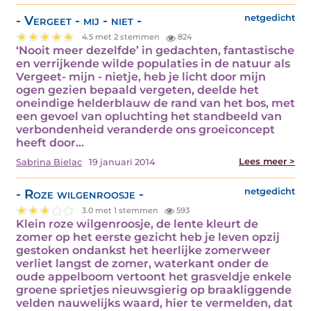
- Vergeet - mij - niet -
netgedicht
4.5 met 2 stemmen
824
‘Nooit meer dezelfde’ in gedachten, fantastische
en verrijkende wilde populaties in de natuur als
Vergeet- mijn - nietje, heb je licht door mijn
ogen gezien bepaald vergeten, deelde het
oneindige helderblauw de rand van het bos, met
een gevoel van opluchting het standbeeld van
verbondenheid veranderde ons groeiconcept
heeft door…
Lees meer >
Sabrina Bielac
19 januari 2014
- Roze wilgenroosje -
netgedicht
3.0 met 1 stemmen
593
Klein roze wilgenroosje, de lente kleurt de
zomer op het eerste gezicht heb je leven opzij
gestoken ondankst het heerlijke zomerweer
verliet langst de zomer, waterkant onder de
oude appelboom vertoont het grasveldje enkele
groene sprietjes nieuwsgierig op braakliggende
velden nauwelijks waard, hier te vermelden, dat