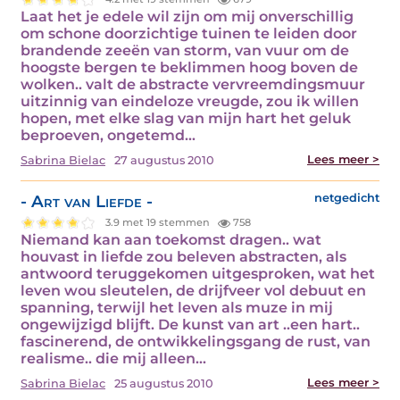
Laat het je edele wil zijn om mij onverschillig
om schone doorzichtige tuinen te leiden door
brandende zeeën van storm, van vuur om de
hoogste bergen te beklimmen hoog boven de
wolken.. valt de abstracte vervreemdingsmuur
uitzinnig van eindeloze vreugde, zou ik willen
hopen, met elke slag van mijn hart het geluk
beproeven, ongetemd…
Lees meer >
Sabrina Bielac
27 augustus 2010
- Art van Liefde -
netgedicht
3.9 met 19 stemmen
758
Niemand kan aan toekomst dragen.. wat
houvast in liefde zou beleven abstracten, als
antwoord teruggekomen uitgesproken, wat het
leven wou sleutelen, de drijfveer vol debuut en
spanning, terwijl het leven als muze in mij
ongewijzigd blijft. De kunst van art ..een hart..
fascinerend, de ontwikkelingsgang de rust, van
realisme.. die mij alleen…
Lees meer >
Sabrina Bielac
25 augustus 2010