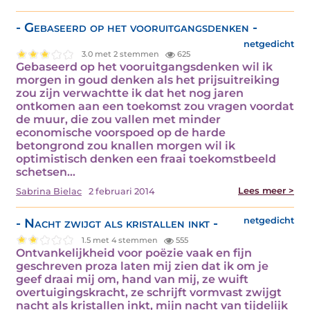
- Gebaseerd op het vooruitgangsdenken -
netgedicht
3.0 met 2 stemmen
625
Gebaseerd op het vooruitgangsdenken wil ik
morgen in goud denken als het prijsuitreiking
zou zijn verwachtte ik dat het nog jaren
ontkomen aan een toekomst zou vragen voordat
de muur, die zou vallen met minder
economische voorspoed op de harde
betongrond zou knallen morgen wil ik
optimistisch denken een fraai toekomstbeeld
schetsen…
Lees meer >
Sabrina Bielac
2 februari 2014
- Nacht zwijgt als kristallen inkt -
netgedicht
1.5 met 4 stemmen
555
Ontvankelijkheid voor poëzie vaak en fijn
geschreven proza laten mij zien dat ik om je
geef draai mij om, hand van mij, ze wuift
overtuigingskracht, ze schrijft vormvast zwijgt
nacht als kristallen inkt, mijn nacht van tijdelijk