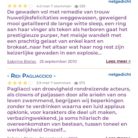
netgedicht
4.0 met 7 stemmen
539
De gewaden vol met remedie van trouw
huwelijksfelicitaties weggewassen, geweigerd
mooi getaïlleerd de lange witte sleep, een ring
aan haar vinger als teken als herboren gaat het
prestigieuze purper, het meisje wandelt met
een prachtig gelaat van enkel kant en
brokaat..naar het altaar wat haar nog rest zijn
keizerlijke gewaden in een explosie…
Lees meer >
Sabrina Bielac
25 september 2010
- Ridi Pagliaccico -
netgedicht
3.9 met 7 stemmen
575
Pagliacci van droevigheid rondreizende acteurs,
als clowns of paljassen door alle arieën van ons
leven zwemmend, begrijpen wij beperkingen
zonder te verdrinken waarna een luid applaus
opklonk, voor karakters die deel uit maken,
verbazingwekkend, ja soms hilarisch de
overeenkomsten van bestaan, tussen toneel en
werkelijkheid Onszelf…