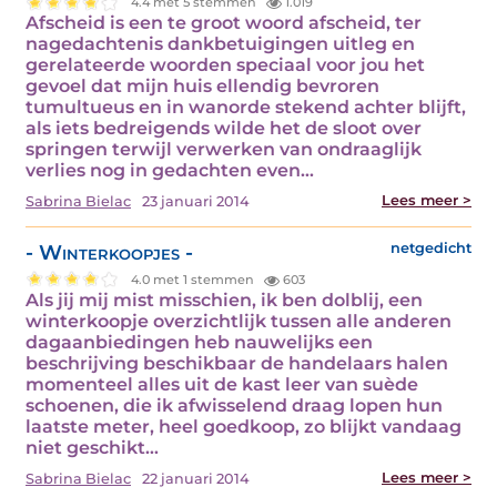
4.4 met 5 stemmen
1.019
Afscheid is een te groot woord afscheid, ter
nagedachtenis dankbetuigingen uitleg en
gerelateerde woorden speciaal voor jou het
gevoel dat mijn huis ellendig bevroren
tumultueus en in wanorde stekend achter blijft,
als iets bedreigends wilde het de sloot over
springen terwijl verwerken van ondraaglijk
verlies nog in gedachten even…
Lees meer >
Sabrina Bielac
23 januari 2014
- Winterkoopjes -
netgedicht
4.0 met 1 stemmen
603
Als jij mij mist misschien, ik ben dolblij, een
winterkoopje overzichtlijk tussen alle anderen
dagaanbiedingen heb nauwelijks een
beschrijving beschikbaar de handelaars halen
momenteel alles uit de kast leer van suède
schoenen, die ik afwisselend draag lopen hun
laatste meter, heel goedkoop, zo blijkt vandaag
niet geschikt…
Lees meer >
Sabrina Bielac
22 januari 2014