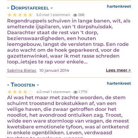
- Dorpstafereel -
hartenkreet
5.0 met 1 stemmen
588
Regendruppels schuiven in lange banen, wit, als
smeltende ijspilaren, van 't dorpshuisdak.
Daarachter staat de rest van 't dorp,
bezienswaardigheden, een houten
leemgebouw, langst de versleten trap. Een rode
auto wacht om de hoek geparkeerd, voor de
gazettenwinkel, waar ik met rasse schreden
loop..ietsjes te rap voor enkele…
Lees meer >
Sabrina Bielac
10 januari 2014
- Troosten -
hartenkreet
4.0 met 1 stemmen
1.779
Al was het maar met zachte woorden, de stem
schuimt troostend brokstukken af, van een
veilige haven, die zwaar getroffen door het
noodlot, het avondrood ontluiken zag. Troost,
wilde een ware stormloop van vragen, de meest
kwetsbare emotionele tyfoon, was al ontketend
in enkele ogenblikken. Leven, verdwaasd