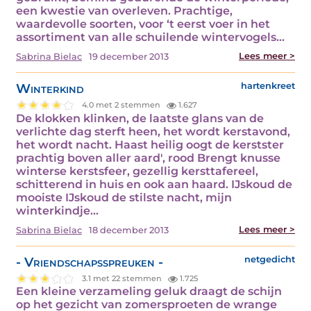
een kwestie van overleven. Prachtige,
waardevolle soorten, voor ‘t eerst voer in het
assortiment van alle schuilende wintervogels…
Lees meer >
Sabrina Bielac
19 december 2013
Winterkind
hartenkreet
4.0 met 2 stemmen
1.627
De klokken klinken, de laatste glans van de
verlichte dag sterft heen, het wordt kerstavond,
het wordt nacht. Haast heilig oogt de kerstster
prachtig boven aller aard', rood Brengt knusse
winterse kerstsfeer, gezellig kersttafereel,
schitterend in huis en ook aan haard. IJskoud de
mooiste IJskoud de stilste nacht, mijn
winterkindje…
Lees meer >
Sabrina Bielac
18 december 2013
- Vriendschapsspreuken -
netgedicht
3.1 met 22 stemmen
1.725
Een kleine verzameling geluk draagt de schijn
op het gezicht van zomersproeten de wrange