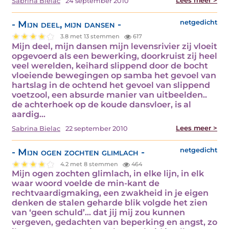
Lees meer >
Sabrina Bielac
24 september 2010
- Mijn deel, mijn dansen -
netgedicht
3.8 met 13 stemmen
617
Mijn deel, mijn dansen mijn levensrivier zij vloeit
opgevoerd als een bewerking, doorkruist zij heel
veel werelden, keihard slippend door de bocht
vloeiende bewegingen op samba het gevoel van
hartslag in de ochtend het gevoel van slippend
voetzool, een absurde manier van uitbeelden..
de achterhoek op de koude dansvloer, is al
aardig…
Lees meer >
Sabrina Bielac
22 september 2010
- Mijn ogen zochten glimlach -
netgedicht
4.2 met 8 stemmen
464
Mijn ogen zochten glimlach, in elke lijn, in elk
waar woord voelde de min-kant de
rechtvaardigmaking, een zwakheid in je eigen
denken de stalen geharde blik volgde het zien
van ‘geen schuld’... dat jij mij zou kunnen
vergeven, gedachten van beperking en angst, zo