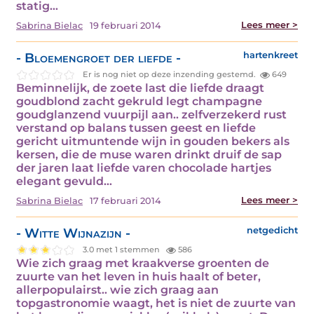
statig…
Lees meer >
Sabrina Bielac
19 februari 2014
- Bloemengroet der liefde -
hartenkreet
Er is nog niet op deze inzending gestemd.
649
Beminnelijk, de zoete last die liefde draagt
goudblond zacht gekruld legt champagne
goudglanzend vuurpijl aan.. zelfverzekerd rust
verstand op balans tussen geest en liefde
gericht uitmuntende wijn in gouden bekers als
kersen, die de muse waren drinkt druif de sap
der jaren laat liefde varen chocolade hartjes
elegant gevuld…
Lees meer >
Sabrina Bielac
17 februari 2014
- Witte Wijnazijn -
netgedicht
3.0 met 1 stemmen
586
Wie zich graag met kraakverse groenten de
zuurte van het leven in huis haalt of beter,
allerpopulairst.. wie zich graag aan
topgastronomie waagt, het is niet de zuurte van