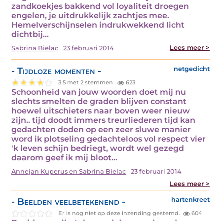
zandkoekjes bakkend vol loyaliteit droegen
engelen, je uitdrukkelijk zachtjes mee.
Hemelverschijnselen indrukwekkend licht
dichtbij…
Lees meer >
Sabrina Bielac
23 februari 2014
- Tijdloze momenten -
netgedicht
3.5 met 2 stemmen
623
Schoonheid van jouw woorden doet mij nu
slechts smelten de graden blijven constant
hoewel uitschieters naar boven weer nieuw
zijn.. tijd doodt immers treurliederen tijd kan
gedachten doden op een zeer sluwe manier
word ik plotseling gedachteloos vol respect vier
'k leven schijn bedriegt, wordt wel gezegd
daarom geef ik mij bloot…
Annejan Kuperus en Sabrina Bielac
23 februari 2014
Lees meer >
- Beelden veelbetekenend -
hartenkreet
Er is nog niet op deze inzending gestemd.
604