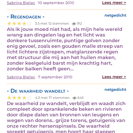
Lees meer >
Sabrina Bielac
10 september 2010
- Regendagen -
netgedicht
3.5 met 12 stemmen
912
Als ik jouw moed niet had, als mijn hele wereld
wrang aan dingelen lag en het licht was
donkere tussenruimte, puntige golven zonder
enig gevoel, zoals een gouden malle streep van
licht lichtere zijstrepen, matglanzende regen
met structuur die mij aan het huilen maken,
zonder keelgeluid barst mijn krachtig hart,
zonder balken heeft geen…
Lees meer >
Sabrina Bielac
7 september 2010
- De waarheid wandelt -
netgedicht
4.3 met 17 stemmen
643
De waarheid ze wandelt, verblijdt en waadt zich
compleet door sprankelende beken en rivieren
door diepe dalen van bronnen van leugens en
wegen van dorens.. grijze torens, getuigenis van
onze rechter hersenspinsels. De waarheid
spreekt getuigenis, men hoort haar stappen