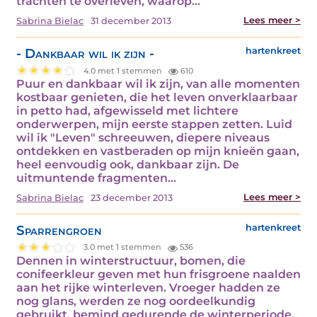
trachten te overleven, waarop…
Lees meer >
Sabrina Bielac
31 december 2013
- Dankbaar wil ik zijn -
hartenkreet
4.0 met 1 stemmen
610
Puur en dankbaar wil ik zijn, van alle momenten
kostbaar genieten, die het leven onverklaarbaar
in petto had, afgewisseld met lichtere
onderwerpen, mijn eerste stappen zetten. Luid
wil ik "Leven" schreeuwen, diepere niveaus
ontdekken en vastberaden op mijn knieën gaan,
heel eenvoudig ook, dankbaar zijn. De
uitmuntende fragmenten…
Lees meer >
Sabrina Bielac
23 december 2013
Sparrengroen
hartenkreet
3.0 met 1 stemmen
536
Dennen in winterstructuur, bomen, die
conifeerkleur geven met hun frisgroene naalden
aan het rijke winterleven. Vroeger hadden ze
nog glans, werden ze nog oordeelkundig
gebruikt, bemind gedurende de winterperiode,