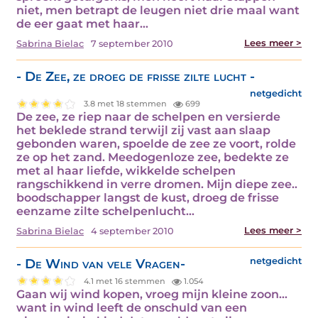
niet, men betrapt de leugen niet drie maal want
de eer gaat met haar…
Lees meer >
Sabrina Bielac
7 september 2010
- De Zee, ze droeg de frisse zilte lucht -
netgedicht
3.8 met 18 stemmen
699
De zee, ze riep naar de schelpen en versierde
het beklede strand terwijl zij vast aan slaap
gebonden waren, spoelde de zee ze voort, rolde
ze op het zand. Meedogenloze zee, bedekte ze
met al haar liefde, wikkelde schelpen
rangschikkend in verre dromen. Mijn diepe zee..
boodschapper langst de kust, droeg de frisse
eenzame zilte schelpenlucht…
Lees meer >
Sabrina Bielac
4 september 2010
- De Wind van vele Vragen-
netgedicht
4.1 met 16 stemmen
1.054
Gaan wij wind kopen, vroeg mijn kleine zoon...
want in wind leeft de onschuld van een