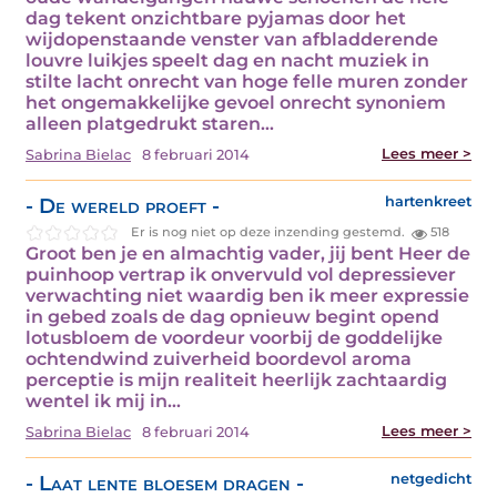
dag tekent onzichtbare pyjamas door het
wijdopenstaande venster van afbladderende
louvre luikjes speelt dag en nacht muziek in
stilte lacht onrecht van hoge felle muren zonder
het ongemakkelijke gevoel onrecht synoniem
alleen platgedrukt staren…
Lees meer >
Sabrina Bielac
8 februari 2014
- De wereld proeft -
hartenkreet
Er is nog niet op deze inzending gestemd.
518
Groot ben je en almachtig vader, jij bent Heer de
puinhoop vertrap ik onvervuld vol depressiever
verwachting niet waardig ben ik meer expressie
in gebed zoals de dag opnieuw begint opend
lotusbloem de voordeur voorbij de goddelijke
ochtendwind zuiverheid boordevol aroma
perceptie is mijn realiteit heerlijk zachtaardig
wentel ik mij in…
Lees meer >
Sabrina Bielac
8 februari 2014
- Laat lente bloesem dragen -
netgedicht