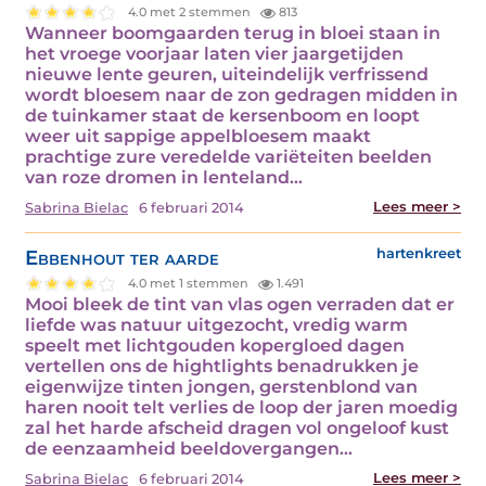
4.0 met 2 stemmen
813
Wanneer boomgaarden terug in bloei staan in
het vroege voorjaar laten vier jaargetijden
nieuwe lente geuren, uiteindelijk verfrissend
wordt bloesem naar de zon gedragen midden in
de tuinkamer staat de kersenboom en loopt
weer uit sappige appelbloesem maakt
prachtige zure veredelde variëteiten beelden
van roze dromen in lenteland…
Lees meer >
Sabrina Bielac
6 februari 2014
Ebbenhout ter aarde
hartenkreet
4.0 met 1 stemmen
1.491
Mooi bleek de tint van vlas ogen verraden dat er
liefde was natuur uitgezocht, vredig warm
speelt met lichtgouden kopergloed dagen
vertellen ons de hightlights benadrukken je
eigenwijze tinten jongen, gerstenblond van
haren nooit telt verlies de loop der jaren moedig
zal het harde afscheid dragen vol ongeloof kust
de eenzaamheid beeldovergangen…
Lees meer >
Sabrina Bielac
6 februari 2014