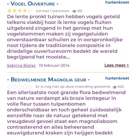
- Vogel Ouverture -
hartenkreet
4.0 met 1 stemmen
551
De lente pronkt tuinen hebben vogels geteld
telkens vlakbij hoor ik lente vogels fluiten
uitgebreid zingend in het geniep met hun
vogelstemmen maken zij vogelgeluiden
onverstaanbaar schuilen ze in oorspronkelijke
noot tijdens de traditionele compositie in
driedelige ouverturevorm bedekt de wereld
begrijpend het mooiste…
Lees meer >
Sabrina Bielac
19 februari 2014
- Bedwelmende Magnolia geur -
hartenkreet
Er is nog niet op deze inzending gestemd.
623
Een allerlaatste noot grande flora bedwelmend
van nature verdampt als broze lentegeur in
volle fleur tussen tulpenbomen
onderscheidbaar en toch geheel zuidoostelijk
eenzelfde naar de natuur getekend met
vreugdevol gevoel staat een magnoliaboom
contrasterend en alles beheersend
eeuwigdurend kraken zijn twijgen bedekt