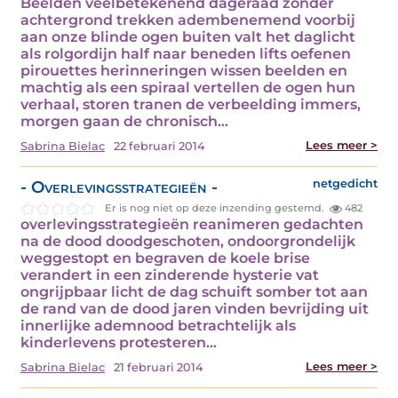
Beelden veelbetekenend dageraad zonder
achtergrond trekken adembenemend voorbij
aan onze blinde ogen buiten valt het daglicht
als rolgordijn half naar beneden lifts oefenen
pirouettes herinneringen wissen beelden en
machtig als een spiraal vertellen de ogen hun
verhaal, storen tranen de verbeelding immers,
morgen gaan de chronisch…
Lees meer >
Sabrina Bielac
22 februari 2014
- Overlevingsstrategieën -
netgedicht
Er is nog niet op deze inzending gestemd.
482
overlevingsstrategieën reanimeren gedachten
na de dood doodgeschoten, ondoorgrondelijk
weggestopt en begraven de koele brise
verandert in een zinderende hysterie vat
ongrijpbaar licht de dag schuift somber tot aan
de rand van de dood jaren vinden bevrijding uit
innerlijke ademnood betrachtelijk als
kinderlevens protesteren…
Lees meer >
Sabrina Bielac
21 februari 2014