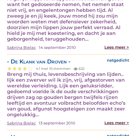
want het gedoseerde nemen, het nemen staat
niet vrij, en engelentongen hebben tijd. Al
zweeg je en jij keek, jouw mond hij zou mijn
woorden weten met defensiever zekerheid,
doorzien mijn lippen jouw perfekt verraad. Al
hield je mij met koestering, en dacht je aan
geborgenheid, teruggehouden…
Lees meer >
Sabrina Bielac
14 september 2010
- De Klank van Drijven -
netgedicht
4.1 met 10 stemmen
622
Breng mij thuis, levensbeschrijving van lijden..
lijk een zwerver wil ik zijn, vrij, afgestorven van
wereldse verleiding. Lijk een geluksridder,
gedoemd voelde ik de oude verschrikkingen
drijven zag op gouden bergen twijfels rijzen
leeftijd en avontuur volbracht beloofden echo’s
van goud, afgunst hoogsteigen zon maakt zeer
ongelukkig…
Lees meer >
Sabrina Bielac
13 september 2010
netgedicht