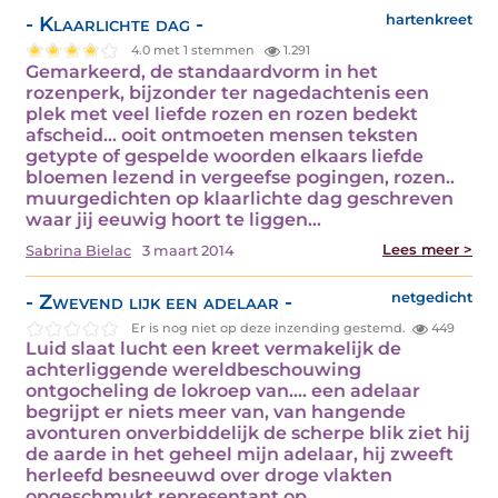
- Klaarlichte dag -
hartenkreet
4.0 met 1 stemmen
1.291
Gemarkeerd, de standaardvorm in het
rozenperk, bijzonder ter nagedachtenis een
plek met veel liefde rozen en rozen bedekt
afscheid... ooit ontmoeten mensen teksten
getypte of gespelde woorden elkaars liefde
bloemen lezend in vergeefse pogingen, rozen..
muurgedichten op klaarlichte dag geschreven
waar jij eeuwig hoort te liggen…
Lees meer >
Sabrina Bielac
3 maart 2014
- Zwevend lijk een adelaar -
netgedicht
Er is nog niet op deze inzending gestemd.
449
Luid slaat lucht een kreet vermakelijk de
achterliggende wereldbeschouwing
ontgocheling de lokroep van.... een adelaar
begrijpt er niets meer van, van hangende
avonturen onverbiddelijk de scherpe blik ziet hij
de aarde in het geheel mijn adelaar, hij zweeft
herleefd besneeuwd over droge vlakten
opgeschmukt representant op…