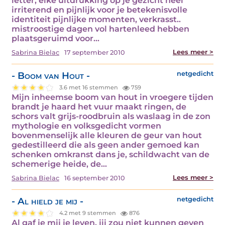
letter, elke uitdrukking op je gezicht heel
irriterend en pijnlijk voor je betekenisvolle
identiteit pijnlijke momenten, verkrasst..
mistroostige dagen vol hartenleed hebben
plaatsgeruimd voor…
Lees meer >
Sabrina Bielac
17 september 2010
- Boom van Hout -
netgedicht
3.6 met 16 stemmen
759
Mijn inheemse boom van hout in vroegere tijden
brandt je haard het vuur maakt ringen, de
schors valt grijs-roodbruin als waslaag in de zon
mythologie en volksgedicht vormen
bovenmenselijk alle kleuren de geur van hout
gedestilleerd die als geen ander gemoed kan
schenken omkranst dans je, schildwacht van de
schemerige heide, de…
Lees meer >
Sabrina Bielac
16 september 2010
- Al hield je mij -
netgedicht
4.2 met 9 stemmen
876
Al gaf je mij je leven, jij zou niet kunnen geven