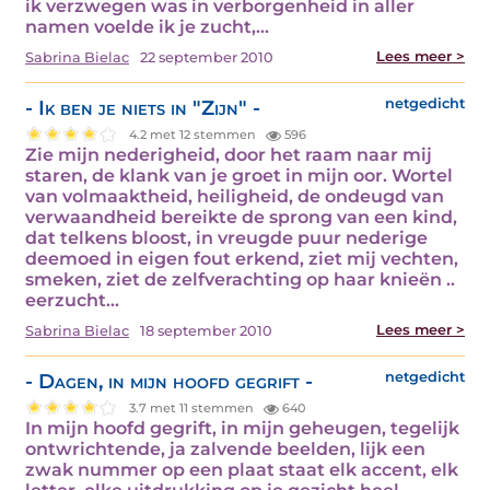
ik verzwegen was in verborgenheid in aller
namen voelde ik je zucht,…
Lees meer >
Sabrina Bielac
22 september 2010
- Ik ben je niets in "Zijn" -
netgedicht
4.2 met 12 stemmen
596
Zie mijn nederigheid, door het raam naar mij
staren, de klank van je groet in mijn oor. Wortel
van volmaaktheid, heiligheid, de ondeugd van
verwaandheid bereikte de sprong van een kind,
dat telkens bloost, in vreugde puur nederige
deemoed in eigen fout erkend, ziet mij vechten,
smeken, ziet de zelfverachting op haar knieën ..
eerzucht…
Lees meer >
Sabrina Bielac
18 september 2010
- Dagen, in mijn hoofd gegrift -
netgedicht
3.7 met 11 stemmen
640
In mijn hoofd gegrift, in mijn geheugen, tegelijk
ontwrichtende, ja zalvende beelden, lijk een
zwak nummer op een plaat staat elk accent, elk