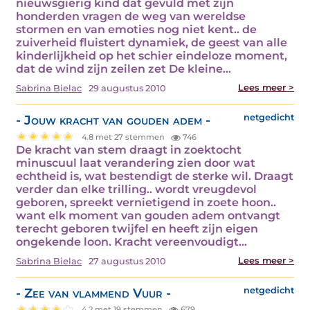
nieuwsgierig kind dat gevuld met zijn
honderden vragen de weg van wereldse
stormen en van emoties nog niet kent.. de
zuiverheid fluistert dynamiek, de geest van alle
kinderlijkheid op het schier eindeloze moment,
dat de wind zijn zeilen zet De kleine…
Lees meer >
Sabrina Bielac
29 augustus 2010
- Jouw kracht van gouden adem -
netgedicht
4.8 met 27 stemmen
746
De kracht van stem draagt in zoektocht
minuscuul laat verandering zien door wat
echtheid is, wat bestendigt de sterke wil. Draagt
verder dan elke trilling.. wordt vreugdevol
geboren, spreekt vernietigend in zoete hoon..
want elk moment van gouden adem ontvangt
terecht geboren twijfel en heeft zijn eigen
ongekende loon. Kracht vereenvoudigt…
Lees meer >
Sabrina Bielac
27 augustus 2010
- Zee van vlammend Vuur -
netgedicht
4.2 met 19 stemmen
679