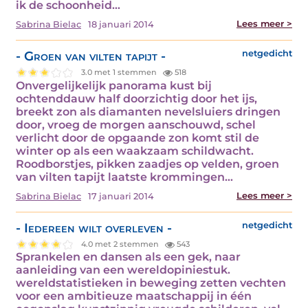
ik de schoonheid…
Lees meer >
Sabrina Bielac
18 januari 2014
- Groen van vilten tapijt -
netgedicht
3.0 met 1 stemmen
518
Onvergelijkelijk panorama kust bij
ochtenddauw half doorzichtig door het ijs,
breekt zon als diamanten nevelsluiers dringen
door, vroeg de morgen aanschouwd, schel
verlicht door de opgaande zon komt stil de
winter op als een waakzaam schildwacht.
Roodborstjes, pikken zaadjes op velden, groen
van vilten tapijt laatste krommingen…
Lees meer >
Sabrina Bielac
17 januari 2014
- Iedereen wilt overleven -
netgedicht
4.0 met 2 stemmen
543
Sprankelen en dansen als een gek, naar
aanleiding van een wereldopiniestuk.
wereldstatistieken in beweging zetten vechten
voor een ambitieuze maatschappij in één