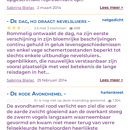
Lees meer >
Sabrina Bielac
2 maart 2014
- De dag, hij draagt nevelsluiers -
netgedicht
2.5 met 2 stemmen
698
Rommelig ontwaakt de dag, na zijn eerste
verschijning in zijn bloemrijke beschrijvingen
continu gehuld in geluk levensgeschiedenissen
van enkel vage schemertoestanden beperkt tot
slechts enkele uitbundige nevelsluiers..
ogenblikken, die nauwelijks verstaanbaar zijn
vooral plaatselijk met veel betekenis de lange
reisdagen in het…
Lees meer >
Sabrina Bielac
25 februari 2014
- De rode Avondhemel -
hartenkreet
Er is nog niet op deze inzending gestemd.
1.304
De avondhemel rood verlicht een ziel die voor
de aarde zwicht gloeiend aan de overkant steeg
de zwerm vogels langzaam waarneembaar
gevormd en kwam niet meer terug van verre
felgekleurde hemeloorden heerlijkste