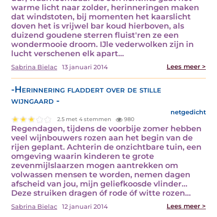
warme licht naar zolder, herinneringen maken
dat windstoten, bij momenten het kaarslicht
doven het is vrijwel bar koud hierboven, als
duizend goudene sterren fluist'ren ze een
wondermooie droom. IJle vederwolken zijn in
lucht verschenen elk apart…
Lees meer >
Sabrina Bielac
13 januari 2014
-Herinnering fladdert over de stille
wijngaard -
netgedicht
2.5 met 4 stemmen
980
Regendagen, tijdens de voorbije zomer hebben
veel wijnbouwers rozen aan het begin van de
rijen geplant. Achterin de onzichtbare tuin, een
omgeving waarin kinderen te grote
zevenmijlslaarzen mogen aantrekken om
volwassen mensen te worden, nemen dagen
afscheid van jou, mijn geliefkoosde vlinder…
Deze struiken dragen óf rode óf witte rozen…
Lees meer >
Sabrina Bielac
12 januari 2014