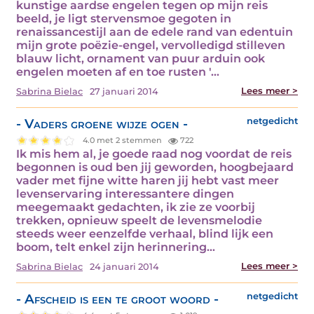
kunstige aardse engelen tegen op mijn reis
beeld, je ligt stervensmoe gegoten in
renaissancestijl aan de edele rand van edentuin
mijn grote poëzie-engel, vervolledigd stilleven
blauw licht, ornament van puur arduin ook
engelen moeten af en toe rusten '…
Lees meer >
Sabrina Bielac
27 januari 2014
- Vaders groene wijze ogen -
netgedicht
4.0 met 2 stemmen
722
Ik mis hem al, je goede raad nog voordat de reis
begonnen is oud ben jij geworden, hoogbejaard
vader met fijne witte haren jij hebt vast meer
levenservaring interessantere dingen
meegemaakt gedachten, ik zie ze voorbij
trekken, opnieuw speelt de levensmelodie
steeds weer eenzelfde verhaal, blind lijk een
boom, telt enkel zijn herinnering…
Lees meer >
Sabrina Bielac
24 januari 2014
- Afscheid is een te groot woord -
netgedicht