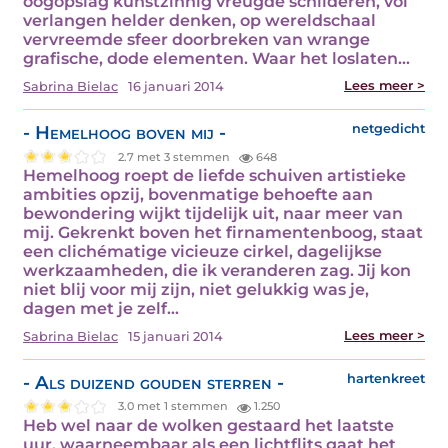
oogopslag kunstzinnig vreugde schilderen, vol
verlangen helder denken, op wereldschaal
vervreemde sfeer doorbreken van wrange
grafische, dode elementen. Waar het loslaten…
Lees meer >
Sabrina Bielac
16 januari 2014
- Hemelhoog boven mij -
netgedicht
2.7 met 3 stemmen
648
Hemelhoog roept de liefde schuiven artistieke
ambities opzij, bovenmatige behoefte aan
bewondering wijkt tijdelijk uit, naar meer van
mij. Gekrenkt boven het firnamentenboog, staat
een clichématige vicieuze cirkel, dagelijkse
werkzaamheden, die ik veranderen zag. Jij kon
niet blij voor mij zijn, niet gelukkig was je,
dagen met je zelf…
Lees meer >
Sabrina Bielac
15 januari 2014
- Als duizend gouden sterren -
hartenkreet
3.0 met 1 stemmen
1.250
Heb wel naar de wolken gestaard het laatste
uur, waarneembaar als een lichtflits gaat het