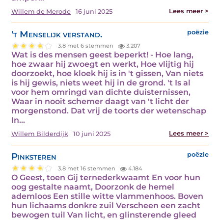
Lees meer >
Willem de Merode
16 juni 2025
't Menselijk verstand.
poëzie
3.8 met 6 stemmen
3.207
Wat is des mensen geest beperkt! - Hoe lang,
hoe zwaar hij zwoegt en werkt, Hoe vlijtig hij
doorzoekt, hoe kloek hij is in 't gissen, Van niets
is hij gewis, niets weet hij in de grond. 't Is al
voor hem omringd van dichte duisternissen,
Waar in nooit schemer daagt van 't licht der
morgenstond. Dat vrij de toorts der wetenschap
In…
Lees meer >
Willem Bilderdijk
10 juni 2025
Pinksteren
poëzie
3.8 met 16 stemmen
4.184
O Geest, toen Gij ternederkwaamt En voor hun
oog gestalte naamt, Doorzonk de hemel
ademloos Een stille witte vlammenhoos. Boven
hun lichaams donkre zuil Verscheen een zacht
bewogen tuil Van licht, en glinsterende gleed