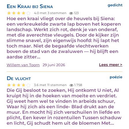
Een Kraai bij Siena
gedicht
4.0 met 3 stemmen
123
Hoe een kraai vliegt over de heuvels bij Siena:
een verkreukelde zwarte lap boven het koperen
landschap. Werkt zich rot, denk je van onderaf,
met die averechtse vleugels. Door de kijker zijn
slimme snavel, zijn eigenwijs hoofd: hij lapt het
toch maar. Niet de begaafde vlechtwerken
boven de stad van de zwaluwen — hij blijft een
aardse zitter…
Lees meer >
Willem van Toorn
29 juni 2026
De vlucht
poëzie
3.6 met 11 stemmen
1.758
Die Gij besloot te zoeken, Hij ontkomt U niet, Al
kruipt hij in de hoeken van moeite en verdriet.
Gij weet hem wel te vinden In arbeids schuur,
Waar hij zich als een linde- Blad drukt aan de
muur. En mocht hij zich verschuilen In liefde en
plicht, Een kever in rozentuilen Tussen schaduw
en licht, Gij schudt hem uit de bloemen Met…