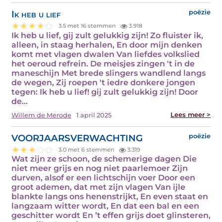
Ik heb u lief
poëzie
3.5 met 16 stemmen
3.918
Ik heb u lief, gij zult gelukkig zijn! Zo fluister ik,
alleen, in staag herhalen, En door mijn denken
komt met vlagen dwalen Van liefdes volkslied
het oeroud refrein. De meisjes zingen 't in de
maneschijn Met brede slingers wandlend langs
de wegen, Zij roepen 't iedre donkere jongen
tegen: Ik heb u lief! gij zult gelukkig zijn! Door
de…
Lees meer >
Willem de Merode
1 april 2025
VOORJAARSVERWACHTING
poëzie
3.0 met 6 stemmen
3.319
Wat zijn ze schoon, de schemerige dagen Die
niet meer grijs en nog niet paarlemoer Zijn
durven, alsof er een lichtschijn voer Door een
groot ademen, dat met zijn vlagen Van ijle
blankte langs ons henenstrijkt, En even staat en
langzaam witter wordt, En dat een bal en een
geschitter wordt En ’t effen grijs doet glinsteren,