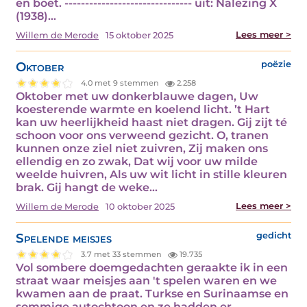
en boet. ------------------------------- uit: Nalezing X
(1938)…
Lees meer >
Willem de Merode
15 oktober 2025
Oktober
poëzie
4.0 met 9 stemmen
2.258
Oktober met uw donkerblauwe dagen, Uw
koesterende warmte en koelend licht. ’t Hart
kan uw heerlijkheid haast niet dragen. Gij zijt té
schoon voor ons verweend gezicht. O, tranen
kunnen onze ziel niet zuivren, Zij maken ons
ellendig en zo zwak, Dat wij voor uw milde
weelde huivren, Als uw wit licht in stille kleuren
brak. Gij hangt de weke…
Lees meer >
Willem de Merode
10 oktober 2025
Spelende meisjes
gedicht
3.7 met 33 stemmen
19.735
Vol sombere doemgedachten geraakte ik in een
straat waar meisjes aan 't spelen waren en we
kwamen aan de praat. Turkse en Surinaamse en
sommige autochtoon en ze hadden er