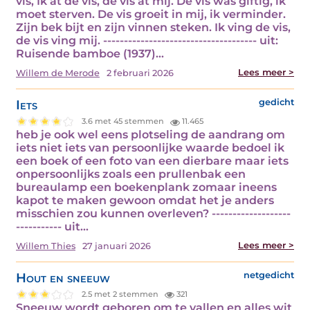
vis, Ik at de vis, de vis at mij. De vis was giftig, ik
moet sterven. De vis groeit in mij, ik verminder.
Zijn bek bijt en zijn vinnen steken. Ik ving de vis,
de vis ving mij. ------------------------------------- uit:
Ruisende bamboe (1937)…
Lees meer >
Willem de Merode
2 februari 2026
Iets
gedicht
3.6 met 45 stemmen
11.465
heb je ook wel eens plotseling de aandrang om
iets niet iets van persoonlijke waarde bedoel ik
een boek of een foto van een dierbare maar iets
onpersoonlijks zoals een prullenbak een
bureaulamp een boekenplank zomaar ineens
kapot te maken gewoon omdat het je anders
misschien zou kunnen overleven? -------------------
----------- uit…
Lees meer >
Willem Thies
27 januari 2026
Hout en sneeuw
netgedicht
2.5 met 2 stemmen
321
Sneeuw wordt geboren om te vallen en alles wit