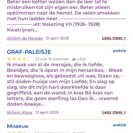
Beter een ketter wezen dan de leer laf te
misbruiken tot zijn eigen eer. Beter alleen
opklimmen naar de hemel. De velen smakken
met hun ladder neer. -------------------------------------
-------------- uit: Nalezing VII (1926- 1928)
Kwatrijnen…
Lees meer >
Willem de Merode
21 april 2025
GRAF-PALEISJE
poëzie
3.5 met 12 stemmen
4.923
Ik maak van al de mensjes, die ik liefde,
Beeldjes, die 'k ópzet in mijn hersenkas, - Bleek
en beweegloos, als gebootst uit was, Staan ze, -
stil doden-huisje van mijn Liefde; En slag op
slag, die dit mijn hart doorkliefde Is daar
gegriffeld, aan de wand, in kras Bij kras van
letters, die geen sterfling las Dan ik, - vreemd
doden-boekje…
Lees meer >
Willem Kloos
12 april 2025
Misbruik
poëzie