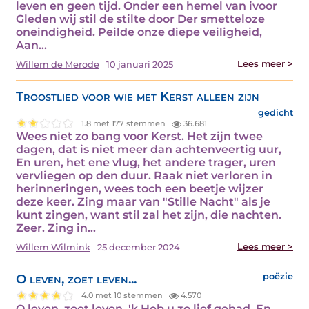
leven en geen tijd. Onder een hemel van ivoor
Gleden wij stil de stilte door Der smetteloze
oneindigheid. Peilde onze diepe veiligheid,
Aan…
Lees meer >
Willem de Merode
10 januari 2025
Troostlied voor wie met Kerst alleen zijn
gedicht
1.8 met 177 stemmen
36.681
Wees niet zo bang voor Kerst. Het zijn twee
dagen, dat is niet meer dan achtenveertig uur,
En uren, het ene vlug, het andere trager, uren
vervliegen op den duur. Raak niet verloren in
herinneringen, wees toch een beetje wijzer
deze keer. Zing maar van "Stille Nacht" als je
kunt zingen, want stil zal het zijn, die nachten.
Zeer. Zing in…
Lees meer >
Willem Wilmink
25 december 2024
O leven, zoet leven...
poëzie
4.0 met 10 stemmen
4.570
O leven, zoet leven, 'k Heb u zo lief gehad, En