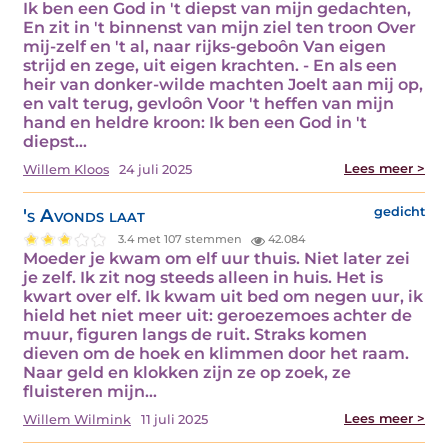
Ik ben een God in 't diepst van mijn gedachten,
En zit in 't binnenst van mijn ziel ten troon Over
mij-zelf en 't al, naar rijks-geboôn Van eigen
strijd en zege, uit eigen krachten. - En als een
heir van donker-wilde machten Joelt aan mij op,
en valt terug, gevloôn Voor 't heffen van mijn
hand en heldre kroon: Ik ben een God in 't
diepst…
Lees meer >
Willem Kloos
24 juli 2025
's Avonds laat
gedicht
3.4 met 107 stemmen
42.084
Moeder je kwam om elf uur thuis. Niet later zei
je zelf. Ik zit nog steeds alleen in huis. Het is
kwart over elf. Ik kwam uit bed om negen uur, ik
hield het niet meer uit: geroezemoes achter de
muur, figuren langs de ruit. Straks komen
dieven om de hoek en klimmen door het raam.
Naar geld en klokken zijn ze op zoek, ze
fluisteren mijn…
Lees meer >
Willem Wilmink
11 juli 2025