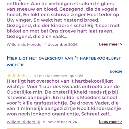
ontluiken Aan de verbolgen struiken In glans
van sneeuw en bloed. Gezegend, die de vogels
hoedt, En lokt een schuwe zinger Heel teder op
Uw vinger, En wekt het nestend broed.
Gezegend, die der kinderen schal Bij 't spel met
bikkel en met bal Ons droeve hart laat raken.
Gezegend, die zich vaak…
Lees meer >
Willem de Merode
4 december 2024
Hier ligt het overschot van 't hartbekoorlijkst
wichtje
poëzie
3.5 met 12 stemmen
4.286
Hier ligt het overschot van 't hartbekoorlijkst
wichtje, Voor 't uur des kwaads ontroofd aan de
Ouderlijke min, De onsterflijkheid reeds rijp bij
's levens aanbegin; En ruilde 's Moeders schoot
voor 't kille grafgestichtje. De droeve Vader, die
van 't minnelijk aangezichtje Nooit kinderlachje
won noch lonkend ogenlichtje, Schreef zelf…
Lees meer >
Willem Bilderdijk
19 november 2024