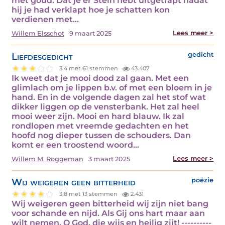
met goud. Dat je er Stein hebt uitgetrapt nadat
hij je had verklapt hoe je schatten kon
verdienen met…
Lees meer >
Willem Elsschot
9 maart 2025
Liefdesgedicht
gedicht
3.4 met 61 stemmen
43.407
Ik weet dat je mooi dood zal gaan. Met een
glimlach om je lippen b.v. of met een bloem in je
hand. En in de volgende dagen zal het stof wat
dikker liggen op de vensterbank. Het zal heel
mooi weer zijn. Mooi en hard blauw. Ik zal
rondlopen met vreemde gedachten en het
hoofd nog dieper tussen de schouders. Dan
komt er een troostend woord…
Lees meer >
Willem M. Roggeman
3 maart 2025
Wij weigeren geen bitterheid
poëzie
3.8 met 13 stemmen
2.431
Wij weigeren geen bitterheid wij zijn niet bang
voor schande en nijd. Als Gij ons hart maar aan
wilt nemen, O God, die wijs en heilig zijt! ----------