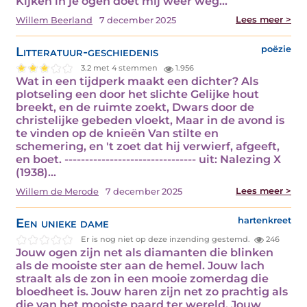
Kijken in je ogen doet mij weer weg…
Lees meer >
Willem Beerland
7 december 2025
Litteratuur-geschiedenis
poëzie
3.2 met 4 stemmen
1.956
Wat in een tijdperk maakt een dichter? Als
plotseling een door het slichte Gelijke hout
breekt, en de ruimte zoekt, Dwars door de
christelijke gebeden vloekt, Maar in de avond is
te vinden op de knieën Van stilte en
schemering, en 't zoet dat hij verwierf, afgeeft,
en boet. -------------------------------- uit: Nalezing X
(1938)…
Lees meer >
Willem de Merode
7 december 2025
Een unieke dame
hartenkreet
Er is nog niet op deze inzending gestemd.
246
Jouw ogen zijn net als diamanten die blinken
als de mooiste ster aan de hemel. Jouw lach
straalt als de zon in een mooie zomerdag die
bloedheet is. Jouw haren zijn net zo prachtig als
die van het mooiste paard ter wereld. Jouw