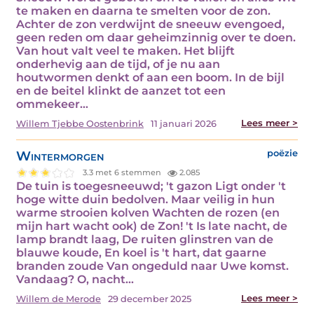
te maken en daarna te smelten voor de zon.
Achter de zon verdwijnt de sneeuw evengoed,
geen reden om daar geheimzinnig over te doen.
Van hout valt veel te maken. Het blijft
onderhevig aan de tijd, of je nu aan
houtwormen denkt of aan een boom. In de bijl
en de beitel klinkt de aanzet tot een
ommekeer…
Lees meer >
Willem Tjebbe Oostenbrink
11 januari 2026
Wintermorgen
poëzie
3.3 met 6 stemmen
2.085
De tuin is toegesneeuwd; 't gazon Ligt onder 't
hoge witte duin bedolven. Maar veilig in hun
warme strooien kolven Wachten de rozen (en
mijn hart wacht ook) de Zon! 't Is late nacht, de
lamp brandt laag, De ruiten glinstren van de
blauwe koude, En koel is 't hart, dat gaarne
branden zoude Van ongeduld naar Uwe komst.
Vandaag? O, nacht…
Lees meer >
Willem de Merode
29 december 2025