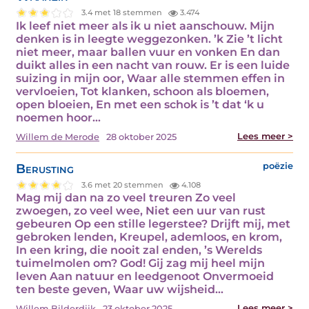
3.4 met 18 stemmen
3.474
Ik leef niet meer als ik u niet aanschouw. Mijn
denken is in leegte weggezonken. ’k Zie ’t licht
niet meer, maar ballen vuur en vonken En dan
duikt alles in een nacht van rouw. Er is een luide
suizing in mijn oor, Waar alle stemmen effen in
vervloeien, Tot klanken, schoon als bloemen,
open bloeien, En met een schok is ’t dat ‘k u
noemen hoor…
Lees meer >
Willem de Merode
28 oktober 2025
Berusting
poëzie
3.6 met 20 stemmen
4.108
Mag mij dan na zo veel treuren Zo veel
zwoegen, zo veel wee, Niet een uur van rust
gebeuren Op een stille legerstee? Drijft mij, met
gebroken lenden, Kreupel, ademloos, en krom,
In een kring, die nooit zal enden, ’s Werelds
tuimelmolen om? God! Gij zag mij heel mijn
leven Aan natuur en leedgenoot Onvermoeid
ten beste geven, Waar uw wijsheid…
Lees meer >
Willem Bilderdijk
23 oktober 2025