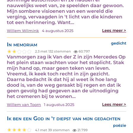
nauwelijks weet van, ze speelden daar gewoon.
Mijn sombere visioenen van een wereld die
verging, vervaagden in 't licht van die kinderen
tot een herinnering. Want…
Lees meer >
Willem Wilmink
4 augustus 2025
In memoriam
gedicht
2.3 met 132 stemmen
60.797
Vanmorgen zag ik Van der Z in zijn Mercedes Op
het plein staan wachten voor het stoplicht. Stak
mijn hand op, maar geen teken van leven.
Vreemd, ik keek toch recht in zijn gezicht.
Daarna bedacht ik dat hij al weet ik hoe lang
dood is, van de weg geraakt bij regen en dat ik
geen gevolg had gegeven aan de uitnodiging
het cremeren bij te wonen…
Lees meer >
Willem van Toorn
1 augustus 2025
Ik ben een God in 't diepst van mijn gedachten
poëzie
4.1 met 39 stemmen
21.799