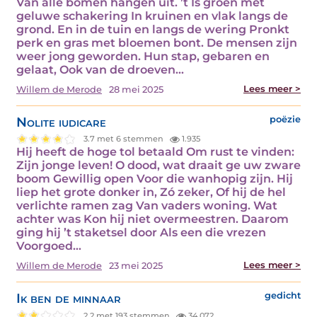
Van alle bomen hangen uit. ’t Is groen met
geluwe schakering In kruinen en vlak langs de
grond. En in de tuin en langs de wering Pronkt
perk en gras met bloemen bont. De mensen zijn
weer jong geworden. Hun stap, gebaren en
gelaat, Ook van de droeven…
Lees meer >
Willem de Merode
28 mei 2025
Nolite iudicare
poëzie
3.7 met 6 stemmen
1.935
Hij heeft de hoge tol betaald Om rust te vinden:
Zijn jonge leven! O dood, wat draait ge uw zware
boom Gewillig open Voor die wanhopig zijn. Hij
liep het grote donker in, Zó zeker, Of hij de hel
verlichte ramen zag Van vaders woning. Wat
achter was Kon hij niet overmeestren. Daarom
ging hij ’t staketsel door Als een die vrezen
Voorgoed…
Lees meer >
Willem de Merode
23 mei 2025
Ik ben de minnaar
gedicht
2.2 met 193 stemmen
34.072