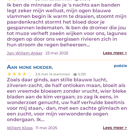
Ik ben de minnaar die je 's nachts aan banden
legt zeker mijn wellust, mijn ogen blauwe
vlammen begin ik warm te draaien, stoomt mijn
paardenkracht stormt het bloed door je
gespannen ledematen. Ik ben de dromer die jou
tot muze verheft zeeën wijken voor ons, lagunes
drogen op door ons vergissen rivieren zich in
hun stroom de regen beheersen…
Lees meer >
Jan-Willem Anker
23 mei 2025
Aan mijne moeder.
poëzie
3.9 met 14 stemmen
5.291
Zoals daar ginds, aan stille blauwe lucht,
zilveren-zacht, de half ontloken maan, bloeit als
een vreemde bloesem zonder vrucht, wier bleke
bladen aan de kim vergaan; zo zag ik eens, in
wonderzoet genucht, uw half verhulde beeltnis
voor mij staan,- dan, met een zachte glimlach en
een zucht, voor mijn verwonderde oogen
ondergaan. Ik…
Lees meer >
Willem Kloos
11 mei 2025