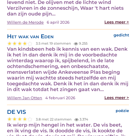
levend niet. De olijven met de lichte wind
Verzilvren in de zonneschijn, Waar 't hart niets
dan zijn oude pijn…
Lees meer >
Willem de Merode
6 april 2026
Het wak van Eden
gedicht
3.5 met 19 stemmen
9.255
Van kindsbeen heb ik kennis van een wak. Denk
ik het in dan denk ik mij in de voorbedachte
winterdag waarop ik, spijbelend, in de late
ochtendschemering, een onbeschaatste,
mensverlaten wijde Ankeveense Plas beging
waarin mij wachtte steeds hetzelfde en mij
toegedachte wak. Denk ik het in dan denk ik mij
in dit wak totdat het zingen gaat van…
Lees meer >
Willem Jan Otten
4 februari 2026
DE VIS
poëzie
3.8 met 22 stemmen
3.374
Ik wierp mijn hengel in het water. De vis beet,
en ik ving de vis. Ik doodde de vis, ik kookte de