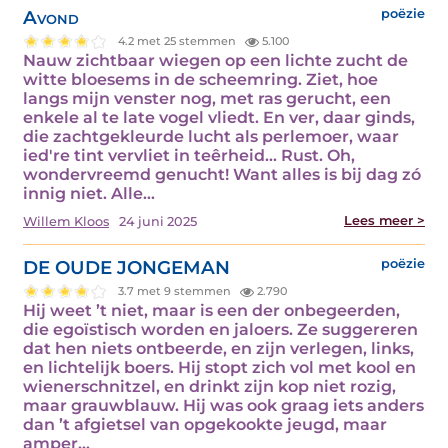
Avond
poëzie
4.2 met 25 stemmen
5.100
Nauw zichtbaar wiegen op een lichte zucht de
witte bloesems in de scheemring. Ziet, hoe
langs mijn venster nog, met ras gerucht, een
enkele al te late vogel vliedt. En ver, daar ginds,
die zachtgekleurde lucht als perlemoer, waar
ied're tint vervliet in teêrheid... Rust. Oh,
wondervreemd genucht! Want alles is bij dag zó
innig niet. Alle…
Lees meer >
Willem Kloos
24 juni 2025
DE OUDE JONGEMAN
poëzie
3.7 met 9 stemmen
2.790
Hij weet ’t niet, maar is een der onbegeerden,
die egoïstisch worden en jaloers. Ze suggereren
dat hen niets ontbeerde, en zijn verlegen, links,
en lichtelijk boers. Hij stopt zich vol met kool en
wienerschnitzel, en drinkt zijn kop niet rozig,
maar grauwblauw. Hij was ook graag iets anders
dan ’t afgietsel van opgekookte jeugd, maar
amper…