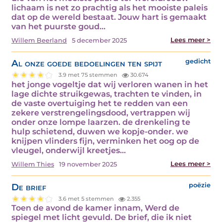
lichaam is net zo prachtig als het mooiste paleis
dat op de wereld bestaat. Jouw hart is gemaakt
van het puurste goud…
Lees meer >
Willem Beerland
5 december 2025
Al onze goede bedoelingen ten spijt
gedicht
3.9 met 75 stemmen
30.674
het jonge vogeltje dat wij verloren wanen in het
lage dichte struikgewas, trachten te vinden, in
de vaste overtuiging het te redden van een
zekere verstrengelingsdood, vertrappen wij
onder onze lompe laarzen. de drenkeling te
hulp schietend, duwen we kopje-onder. we
knijpen vlinders fijn, verminken het oog op de
vleugel, onderwijl kreetjes…
Lees meer >
Willem Thies
19 november 2025
De brief
poëzie
3.6 met 5 stemmen
2.355
Toen de avond de kamer innam, Werd de
spiegel met licht gevuld. De brief, die ik niet