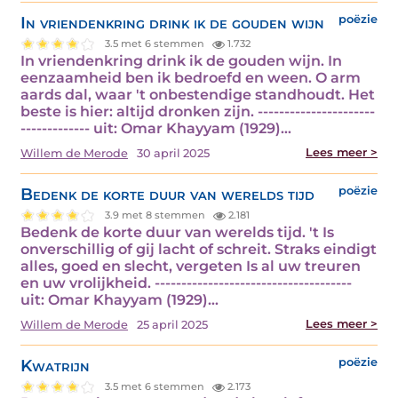
In vriendenkring drink ik de gouden wijn
poëzie
3.5 met 6 stemmen
1.732
In vriendenkring drink ik de gouden wijn. In
eenzaamheid ben ik bedroefd en ween. O arm
aards dal, waar 't onbestendige standhoudt. Het
beste is hier: altijd dronken zijn. ----------------------
------------- uit: Omar Khayyam (1929)…
Lees meer >
Willem de Merode
30 april 2025
Bedenk de korte duur van werelds tijd
poëzie
3.9 met 8 stemmen
2.181
Bedenk de korte duur van werelds tijd. 't Is
onverschillig of gij lacht of schreit. Straks eindigt
alles, goed en slecht, vergeten Is al uw treuren
en uw vrolijkheid. -------------------------------------
uit: Omar Khayyam (1929)…
Lees meer >
Willem de Merode
25 april 2025
Kwatrijn
poëzie
3.5 met 6 stemmen
2.173