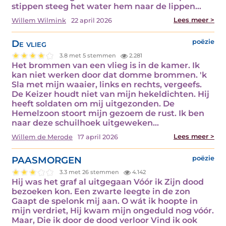
stippen steeg het water hem naar de lippen…
Lees meer >
Willem Wilmink
22 april 2026
De vlieg
poëzie
3.8 met 5 stemmen
2.281
Het brommen van een vlieg is in de kamer. Ik
kan niet werken door dat domme brommen. 'k
Sla met mijn waaier, links en rechts, vergeefs.
De Keizer houdt niet van mijn hekeldichten. Hij
heeft soldaten om mij uitgezonden. De
Hemelzoon stoort mijn gezoem de rust. Ik ben
naar deze schuilhoek uitgeweken…
Lees meer >
Willem de Merode
17 april 2026
PAASMORGEN
poëzie
3.3 met 26 stemmen
4.142
Hij was het graf al uitgegaan Vóór ik Zijn dood
bezoeken kon. Een zwarte leegte in de zon
Gaapt de spelonk mij aan. O wát ik hoopte in
mijn verdriet, Hij kwam mijn ongeduld nog vóór.
Maar, Die ik door de dood verloor Vind ik ook