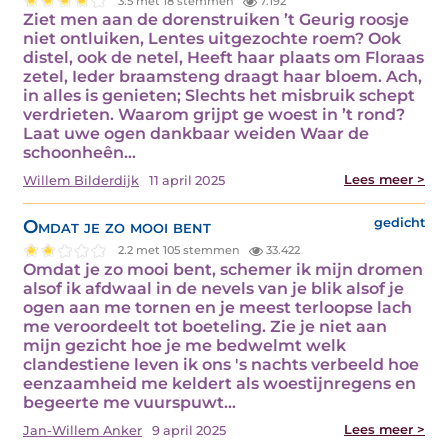
3.5 met 18 stemmen
7.192
Ziet men aan de dorenstruiken ’t Geurig roosje
niet ontluiken, Lentes uitgezochte roem? Ook
distel, ook de netel, Heeft haar plaats om Floraas
zetel, Ieder braamsteng draagt haar bloem. Ach,
in alles is genieten; Slechts het misbruik schept
verdrieten. Waarom grijpt ge woest in ’t rond?
Laat uwe ogen dankbaar weiden Waar de
schoonheên…
Lees meer >
Willem Bilderdijk
11 april 2025
Omdat je zo mooi bent
gedicht
2.2 met 105 stemmen
33.422
Omdat je zo mooi bent, schemer ik mijn dromen
alsof ik afdwaal in de nevels van je blik alsof je
ogen aan me tornen en je meest terloopse lach
me veroordeelt tot boeteling. Zie je niet aan
mijn gezicht hoe je me bedwelmt welk
clandestiene leven ik ons 's nachts verbeeld hoe
eenzaamheid me keldert als woestijnregens en
begeerte me vuurspuwt…
Lees meer >
Jan-Willem Anker
9 april 2025