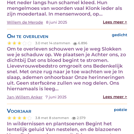
Het neder langs hun schamel kleed. Hun
mengelmoes van woorden vaal Klonk ieder als
zijn moedertaal. In mensenwoord, op…
Lees meer >
Willem de Merode
8 juni 2025
Om te overleven
gedicht
3.0 met 14 stemmen
6.896
Om te overleven schouwen we je weg Slokken
we je schaduw op. We plaatsen je Achter ons, zo
dichtbij Dat ons bloed begint te stromen.
Lievevrouwebedstro omgroeit ons Bedenkelijk
snel. Met onze rug naar je toe wachten we je In
slaap, ademen onhoorbaar Onze herinneringen
uit. Geen sterfscène zullen we nog delen. Ons
hiernamaals is leeg…
Lees meer >
Jan-Willem Anker
7 juni 2025
Voorjaar
poëzie
3.8 met 8 stemmen
2.579
In wildernissen en plantsoenen Begint het
lentelijk geluid Van nestelen, en de blazoenen