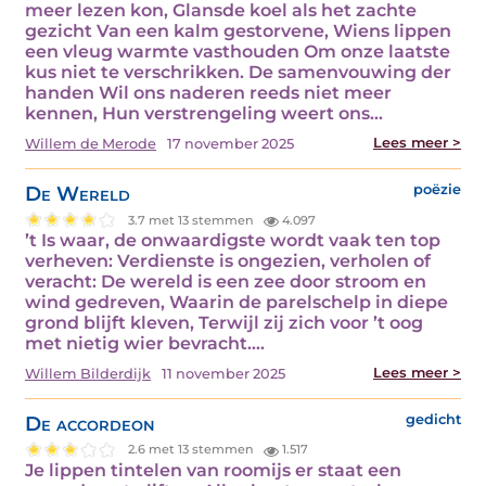
meer lezen kon, Glansde koel als het zachte
gezicht Van een kalm gestorvene, Wiens lippen
een vleug warmte vasthouden Om onze laatste
kus niet te verschrikken. De samenvouwing der
handen Wil ons naderen reeds niet meer
kennen, Hun verstrengeling weert ons…
Lees meer >
Willem de Merode
17 november 2025
De Wereld
poëzie
3.7 met 13 stemmen
4.097
’t Is waar, de onwaardigste wordt vaak ten top
verheven: Verdienste is ongezien, verholen of
veracht: De wereld is een zee door stroom en
wind gedreven, Waarin de parelschelp in diepe
grond blijft kleven, Terwijl zij zich voor ’t oog
met nietig wier bevracht.…
Lees meer >
Willem Bilderdijk
11 november 2025
De accordeon
gedicht
2.6 met 13 stemmen
1.517
Je lippen tintelen van roomijs er staat een