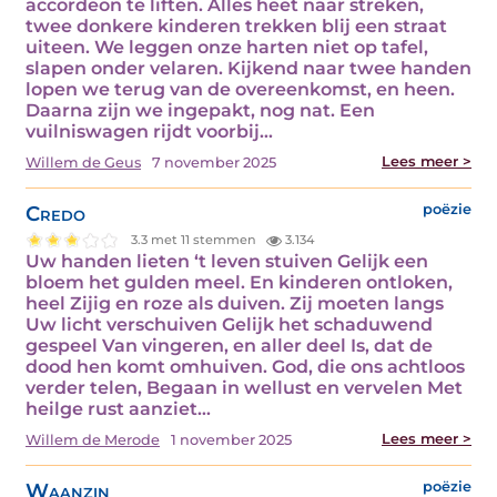
accordeon te liften. Alles heet naar streken,
twee donkere kinderen trekken blij een straat
uiteen. We leggen onze harten niet op tafel,
slapen onder velaren. Kijkend naar twee handen
lopen we terug van de overeenkomst, en heen.
Daarna zijn we ingepakt, nog nat. Een
vuilniswagen rijdt voorbij…
Lees meer >
Willem de Geus
7 november 2025
Credo
poëzie
3.3 met 11 stemmen
3.134
Uw handen lieten ‘t leven stuiven Gelijk een
bloem het gulden meel. En kinderen ontloken,
heel Zijig en roze als duiven. Zij moeten langs
Uw licht verschuiven Gelijk het schaduwend
gespeel Van vingeren, en aller deel Is, dat de
dood hen komt omhuiven. God, die ons achtloos
verder telen, Begaan in wellust en vervelen Met
heilge rust aanziet…
Lees meer >
Willem de Merode
1 november 2025
Waanzin
poëzie