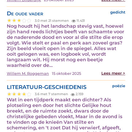
De oude vader
gedicht
3.0 met 21 stemmen
11.431
Nog houdt hij het landschap stevig vast, hoewel
zijn hand reeds lichtjes beeft van schaamte voor
de naderende dood en voor al die stilte die erop
volgt. Wie stelt er paal en perk aan zoveel gras?
Zijn beeld vloeit open in de spiegel. Alles wat
ooit gelogen was, een logboek vol, wordt
langzaam wit. Hij morst nog een beetje
waarheid over de…
Lees meer >
Willem M. Roggeman
15 oktober 2025
LITERATUUR-GESCHIEDENIS
poëzie
3.6 met 7 stemmen
2.159
Wat in een tijdperk maakt een dichter? Als
plotseling een door het slichte Gelijke hout
breekt, en de ruimte zoekt, dwars door de
christelijke gebeden vloekt, Maar in de avond is
te vinden op de knieën Van stilte en
schemering, en 't zoet Dat hij verwierf, afgeeft,