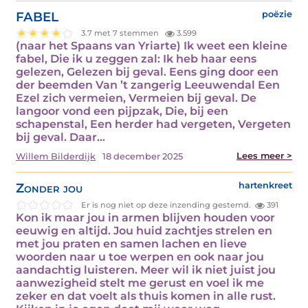
FABEL
poëzie
3.7 met 7 stemmen
3.599
(naar het Spaans van Yriarte) Ik weet een kleine
fabel, Die ik u zeggen zal: Ik heb haar eens
gelezen, Gelezen bij geval. Eens ging door een
der beemden Van ’t zangerig Leeuwendal Een
Ezel zich vermeien, Vermeien bij geval. De
langoor vond een pijpzak, Die, bij een
schapenstal, Een herder had vergeten, Vergeten
bij geval. Daar…
Lees meer >
Willem Bilderdijk
18 december 2025
Zonder jou
hartenkreet
Er is nog niet op deze inzending gestemd.
391
Kon ik maar jou in armen blijven houden voor
eeuwig en altijd. Jou huid zachtjes strelen en
met jou praten en samen lachen en lieve
woorden naar u toe werpen en ook naar jou
aandachtig luisteren. Meer wil ik niet juist jou
aanwezigheid stelt me gerust en voel ik me
zeker en dat voelt als thuis komen in alle rust.