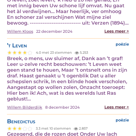
met innig beven Uw schone lijf omvat. Nu gaat
het àl verdwijnen... Maar heerlijk, ver omhoog
En schoner zal verschijnen Wat mijne ziel
bewoog. ---------------------------- uit: Verzen (1894)…
Lees meer >
Willem Kloos
22 december 2024
’t Leven
poëzie
4.0 met 23 stemmen
5.253
Breek, o mens, uw sluimer af, Dank aan ’t graf!
Leer u-zelve recht beschouwen: ’t Leven weet
geen stand te houen, Maar ’t ontsnelt ons in zijn
draf. Haast genaakt u ’t ogenblik Dat u aller
schepslen schrik, In een blinde hoek verscholen,
Aangestapt op wollen zolen, Onzacht toeroept:
Hier ben ik! Ach, wat is des werelds lust Ras
geblust!…
Lees meer >
Willem Bilderdijk
8 december 2024
Benedictus
poëzie
3.3 met 10 stemmen
2.857
Gezegend, die de rozen doet Onder Uw lach