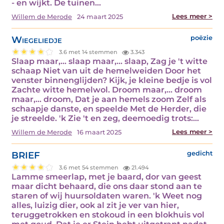
- en wijkt. De tuinen…
Lees meer >
Willem de Merode
24 maart 2025
Wiegeliedje
poëzie
3.6 met 14 stemmen
3.343
Slaap maar,... slaap maar,... slaap, Zag je 't witte
schaap Niet van uit de hemelweiden Door het
venster binnenglijden? Kijk, je kleine bedje is vol
Zachte witte hemelwol. Droom maar,... droom
maar,... droom, Dat je aan hemels zoom Zelf als
schaapje danste, en speelde Met de Herder, die
je streelde. 'k Zie 't en zeg, deemoedig trots:…
Lees meer >
Willem de Merode
16 maart 2025
BRIEF
gedicht
3.6 met 54 stemmen
21.494
Lamme smeerlap, met je baard, dor van geest
maar dicht behaard, die ons daar stond aan te
staren of wij huursoldaten waren. 'k Weet nog
alles, luizig dier, ook al zit je ver van hier,
teruggetrokken en stokoud in een blokhuis vol