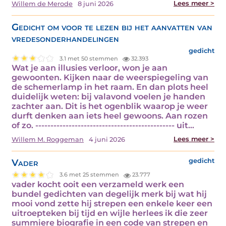
Lees meer >
Willem de Merode
8 juni 2026
Gedicht om voor te lezen bij het aanvatten van
vredesonderhandelingen
gedicht
3.1 met 50 stemmen
32.393
Wat je aan illusies verloor, won je aan
gewoonten. Kijken naar de weerspiegeling van
de schemerlamp in het raam. En dan plots heel
duidelijk weten: bij valavond voelen je handen
zachter aan. Dit is het ogenblik waarop je weer
durft denken aan iets heel gewoons. Aan rozen
of zo. ---------------------------------------------- uit…
Lees meer >
Willem M. Roggeman
4 juni 2026
Vader
gedicht
3.6 met 25 stemmen
23.777
vader kocht ooit een verzameld werk een
bundel gedichten van degelijk merk bij wat hij
mooi vond zette hij strepen een enkele keer een
uitroepteken bij tijd en wijle herlees ik die zeer
summiere biografie in een code van strepen en