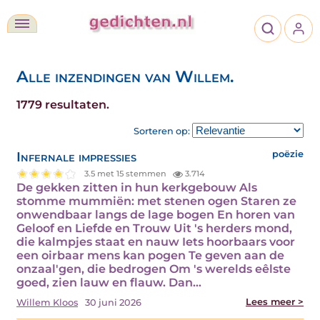
Alle inzendingen van Willem.
1779 resultaten.
Sorteren op:
Infernale impressies
poëzie
3.5 met 15 stemmen
3.714
De gekken zitten in hun kerkgebouw Als
stomme mummiën: met stenen ogen Staren ze
onwendbaar langs de lage bogen En horen van
Geloof en Liefde en Trouw Uit 's herders mond,
die kalmpjes staat en nauw Iets hoorbaars voor
een oirbaar mens kan pogen Te geven aan de
onzaal'gen, die bedrogen Om 's werelds eêlste
goed, zien lauw en flauw. Dan…
Lees meer >
Willem Kloos
30 juni 2026