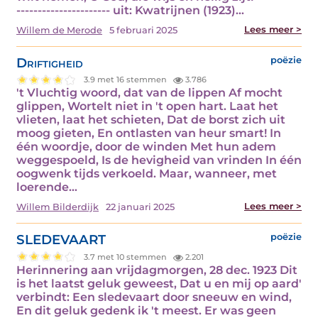
---------------------- uit: Kwatrijnen (1923)…
Lees meer >
Willem de Merode
5 februari 2025
Driftigheid
poëzie
3.9 met 16 stemmen
3.786
't Vluchtig woord, dat van de lippen Af mocht
glippen, Wortelt niet in 't open hart. Laat het
vlieten, laat het schieten, Dat de borst zich uit
moog gieten, En ontlasten van heur smart! In
één woordje, door de winden Met hun adem
weggespoeld, Is de hevigheid van vrinden In één
oogwenk tijds verkoeld. Maar, wanneer, met
loerende…
Lees meer >
Willem Bilderdijk
22 januari 2025
SLEDEVAART
poëzie
3.7 met 10 stemmen
2.201
Herinnering aan vrijdagmorgen, 28 dec. 1923 Dit
is het laatst geluk geweest, Dat u en mij op aard'
verbindt: Een sledevaart door sneeuw en wind,
En dit geluk gedenk ik 't meest. Er was geen