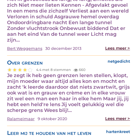
zich Niet meer lieten Kennen - Afgevlakt gevoel
In een mens die zichzelf Verliest aan een wereld
Verloren in schuld Asgrauwe hemel overdag
Ondoordringbare nacht Een lange tunnel
Zonder vluchtstrook Onbewust biddend Dat er
aan het eind Van de tunnel weer Licht mag
zijn…
Lees meer >
Bert Weggemans
30 december 2013
Over grenzen
netgedicht
4.4 met 8 stemmen
660
Je zegt ik heb geen grenzen leren stellen, klopt,
mijn moeder waar altijd alles kon en mocht en
zacht 'k leerde daardoor dat niets zwartwit, grijs
ook wat is en grauw en crème en in elke vrouw
zit wel een man een haar in elke hem Maar jij, jij
hebt een held're lens Jij voelt gelukkig wel die
scherpe grens Wees blij!…
Lees meer >
Ralameimaar
9 oktober 2020
Leer mij te houden van het leven
hartenkreet