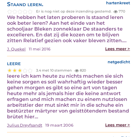
Staand leren.
hartenkreet
Er is nog niet op deze inzending gestemd.
770
We hebben het laten proberen Is staand leren
ook beter leren? Aan het einde van het
schooljaar Bleken zonneklaar De staanders te
excelleren. En dat zij die kozen om te blijven
zitten Relatief gezien ook vaker bleven zitten.…
Lees meer >
J. Quekel
11 mei 2016
leere
netgedicht
3.4 met 10 stemmen
820
leere ich kam heute zu nichts machen sie sich
keine sorgen es soll wahrhaftig wieder besser
gehen morgen es gibt so eine art von tagen
heute mehr als jemals hier die keine antwort
erfragen und mich machen zu einem nutzlosen
arbeitstier der mut sinkt mir in die schuhe ein
bestürzter märtyrer von geisttötendem bestand
brütet hier…
Lees meer >
Julius Dreyfsandt
19 maart 2006