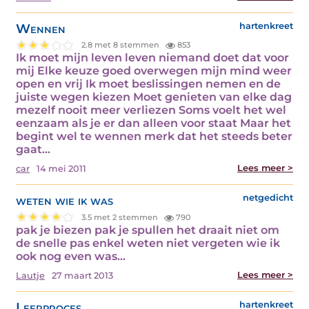
Wennen
hartenkreet
2.8 met 8 stemmen
853
Ik moet mijn leven leven niemand doet dat voor
mij Elke keuze goed overwegen mijn mind weer
open en vrij Ik moet beslissingen nemen en de
juiste wegen kiezen Moet genieten van elke dag
mezelf nooit meer verliezen Soms voelt het wel
eenzaam als je er dan alleen voor staat Maar het
begint wel te wennen merk dat het steeds beter
gaat…
Lees meer >
car
14 mei 2011
weten wie ik was
netgedicht
3.5 met 2 stemmen
790
pak je biezen pak je spullen het draait niet om
de snelle pas enkel weten niet vergeten wie ik
ook nog even was…
Lees meer >
Lautje
27 maart 2013
Leerproces
hartenkreet