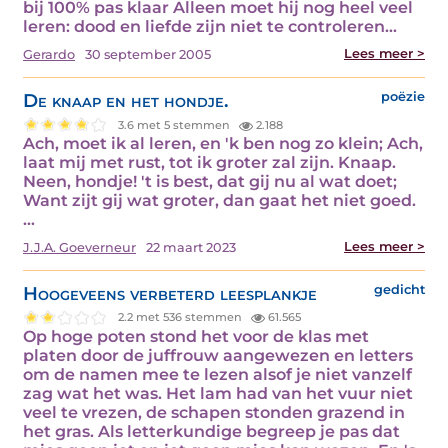
bij 100% pas klaar Alleen moet hij nog heel veel
leren: dood en liefde zijn niet te controleren…
Lees meer >
Gerardo
30 september 2005
De knaap en het hondje.
poëzie
3.6 met 5 stemmen
2.188
Ach, moet ik al leren, en 'k ben nog zo klein; Ach,
laat mij met rust, tot ik groter zal zijn. Knaap.
Neen, hondje! 't is best, dat gij nu al wat doet;
Want zijt gij wat groter, dan gaat het niet goed.
…
Lees meer >
J.J.A. Goeverneur
22 maart 2023
Hoogeveens verbeterd leesplankje
gedicht
2.2 met 536 stemmen
61.565
Op hoge poten stond het voor de klas met
platen door de juffrouw aangewezen en letters
om de namen mee te lezen alsof je niet vanzelf
zag wat het was. Het lam had van het vuur niet
veel te vrezen, de schapen stonden grazend in
het gras. Als letterkundige begreep je pas dat