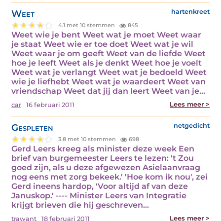
Weet
hartenkreet
4.1 met 10 stemmen
845
Weet wie je bent Weet wat je moet Weet waar
je staat Weet wie er toe doet Weet wat je wil
Weet waar je om geeft Weet van de liefde Weet
hoe je leeft Weet als je denkt Weet hoe je voelt
Weet wat je verlangt Weet wat je bedoeld Weet
wie je liefhebt Weet wat je waardeert Weet van
vriendschap Weet dat jij dan leert Weet van je…
Lees meer >
car
16 februari 2011
Gespleten
netgedicht
3.8 met 10 stemmen
698
Gerd Leers kreeg als minister deze week Een
brief van burgemeester Leers te lezen: 't Zou
goed zijn, als u deze afgewezen Asielaanvraag
nog eens met zorg bekeek.' 'Hoe kom ik nou', zei
Gerd ineens hardop, 'Voor altijd af van deze
Januskop.' ---- Minister Leers van Integratie
krijgt brieven die hij geschreven…
Lees meer >
trawant
18 februari 2011