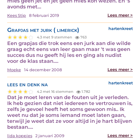
mies geen jet en jet geen mies kon wezen. En 's
avonds met…
Lees meer >
Kees Stip
8 februari 2019
Grapjas met jurk ( limerick)
hartenkreet
4.3 met 9 stemmen
763
Een grapjas die trok eens een jurk aan die wilde
graag echt eens van leer gaan maar 't was geen
succes dus nu geeft hij les en ging als nudist
voor de klas staan.…
Lees meer >
Moeke
14 december 2008
lees en denk na
hartenkreet
4.2 met 16 stemmen
1.782
Dat je moet leren van de fouten uit je verleden.
Ik heb gezien dat niet iedereen te vertrouwen is,
zelfs je gevoel heeft het soms gewoon mis.. Ik
weet nu dat je soms iemand moet laten gaan,
terwijl je weet dat ze voor altijd in je hart blijven
bestaan.…
Lees meer >
lida koppies
2 januari 2009