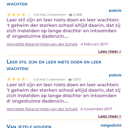
wachten
poëzie
4.0 met 2 stemmen
2.058
Leer stil zijn en leer niets doen en leer wachten:
't geheim der sterken school altijd daarin, dat zij
zich instelden op lange drachte' en intoomden
d' ongestuime dadenzin.…
Henriëtte Roland Holst-van der Schalk
4 februari 2017
Lees meer >
Leer stil zijn en leer niets doen en leer
wachten:
poëzie
4.0 met 1 stemmen
1.670
Leer stil zijn en leer niets doen en leer wachten:
't geheim der sterken school altijd daarin, dat zij
zich instelden op lange drachte' en intoomden
d' ongestuime dadenzin.…
Henriëtte Roland Holst-van der Schalk
6 november 2017
Lees meer >
Van jezelf houden
netgedicht