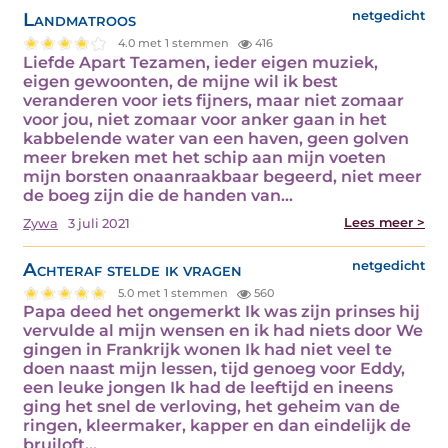
Landmatroos
netgedicht
4.0 met 1 stemmen
416
Liefde Apart Tezamen, ieder eigen muziek,
eigen gewoonten, de mijne wil ik best
veranderen voor iets fijners, maar niet zomaar
voor jou, niet zomaar voor anker gaan in het
kabbelende water van een haven, geen golven
meer breken met het schip aan mijn voeten
mijn borsten onaanraakbaar begeerd, niet meer
de boeg zijn die de handen van…
Lees meer >
Zywa
3 juli 2021
Achteraf stelde ik vragen
netgedicht
5.0 met 1 stemmen
560
Papa deed het ongemerkt Ik was zijn prinses hij
vervulde al mijn wensen en ik had niets door We
gingen in Frankrijk wonen Ik had niet veel te
doen naast mijn lessen, tijd genoeg voor Eddy,
een leuke jongen Ik had de leeftijd en ineens
ging het snel de verloving, het geheim van de
ringen, kleermaker, kapper en dan eindelijk de
bruiloft…