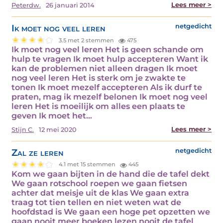
Lees meer >
Peterdw.
26 januari 2014
Ik moet nog veel leren
netgedicht
3.5 met 2 stemmen
475
Ik moet nog veel leren Het is geen schande om
hulp te vragen Ik moet hulp accepteren Want ik
kan de problemen niet alleen dragen Ik moet
nog veel leren Het is sterk om je zwakte te
tonen Ik moet mezelf accepteren Als ik durf te
praten, mag ik mezelf belonen Ik moet nog veel
leren Het is moeilijk om alles een plaats te
geven Ik moet het…
Lees meer >
Stijn C.
12 mei 2020
Zal ze leren
netgedicht
4.1 met 15 stemmen
445
Kom we gaan bijten in de hand die de tafel dekt
We gaan rotschool roepen we gaan fietsen
achter dat meisje uit de klas We gaan extra
traag tot tien tellen en niet weten wat de
hoofdstad is We gaan een hoge pet opzetten we
gaan nooit meer boeken lezen nooit de tafel