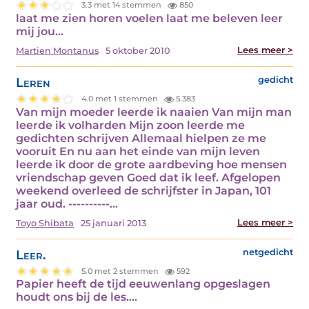
3.3 met 14 stemmen
850
laat me zien horen voelen laat me beleven leer
mij jou…
Lees meer >
Martien Montanus
5 oktober 2010
Leren
gedicht
4.0 met 1 stemmen
5.383
Van mijn moeder leerde ik naaien Van mijn man
leerde ik volharden Mijn zoon leerde me
gedichten schrijven Allemaal hielpen ze me
vooruit En nu aan het einde van mijn leven
leerde ik door de grote aardbeving hoe mensen
vriendschap geven Goed dat ik leef. Afgelopen
weekend overleed de schrijfster in Japan, 101
jaar oud. ----------…
Lees meer >
Toyo Shibata
25 januari 2013
Leer.
netgedicht
5.0 met 2 stemmen
592
Papier heeft de tijd eeuwenlang opgeslagen
houdt ons bij de les.…