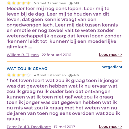
5.0 met 3 stemmen
619
Moeder leer mij nog eens lopen. Leer mij te
leven bij de dag. Leer mij te houden van dit
leven, dat geen kennis vraagt van een
ongedwongen lach. Leer mij dat tussen kennis
en emotie er nog zoveel valt te weten zonder
wetenschappelijk gezag; dat leren lopen zonder
'kennen' leidt tot 'kunnen' bij een moederlijke
glimlach.…
Lees meer >
Willem B. Tijssen
22 februari 2016
wat zou ik graag
netgedicht
4.0 met 1 stemmen
467
* het leven leert wat zou ik graag toen ik jonger
was dat geweten hebben wat ik nu ervaar wat
zou ik graag nu ik ouder ben dat ontvangen
kunnen wat ik toen niet gaf wat zou ik graag
toen ik jonger was dat gegeven hebben wat ik
nu mis wat zou ik graag met het weten van nu
de jaren van toen nog eens overdoen wat zou ik
graag…
Lees meer >
Peter Paul J. Doodkorte
17 mei 2017