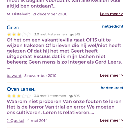
moet ik begaan Voordat ik van alle kwalen Voor
altijd ben ontdaan?…
Lees meer >
M. Distelvelt
21 december 2008
Gerd
netgedicht
3.0 met 4 stemmen
542
Of het om een vakantievilla gaat Of 15 uit te
wijzen Irakezen Of brieven die hij wel/niet heeft
gelezen Of dat hij het met Geert heeft
uitgepraat Excuus dat ik mijn lachen niet
beheers; Geen mens is zo integer als Gerd Leers.
…
Lees meer >
trawant
5 november 2010
Over leren.
hartenkreet
3.0 met 1 stemmen
893
Waarom niet proberen Van onze fouten te leren
Het is de horror Van trial en error We moeten
ons cultiveren. Leren Is relativeren.…
Lees meer >
J. Quekel
4 mei 2014