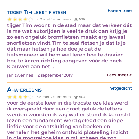
tijger Tim leert fietsen
hartenkreet
4.0 met 1 stemmen
526
tijger Tim woont in de stad maar dat verkeer dát
is me wat autorijden is veel te druk dan krijg je
zo een ongeluk bromfietsen maakt erg lawaai
snorfietsen vindt Tim te saai fietsen ja dat is je
dát maar fietsen ja hoe doe je dat de
fietsmeneer wil hem wel leren hoe te draaien
hoe te keren richting aangeven vóór de hoek
klauwen aan het…
Lees meer >
jan zwennes
12 september 2017
Aha-erlebnis
netgedicht
3.5 met 2 stemmen
503
voor de eerste keer in die troosteloze klas werd
ik overspoeld door een groot geluk de letters
werden woorden ik zag wat er stond ik kon echt
lezen een fundament werd gelegd een diepe
liefde voor de ontsluiting van boeken en
verhalen het geheim onthuld plotseling inzicht
in die troosteloze klas in mij scheen de zon…