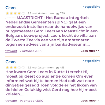
Gerd
netgedicht
3.5 met 4 stemmen
769
. ------ MAASTRICHT - Het Bureau Integriteit
Nederlandse Gemeenten (BING) gaat een
onderzoek instellen naar de handelwijze van
burgemeester Gerd Leers van Maastricht in een
Bulgaars bouwproject. Leers kocht de villa aan
de Zwarte Zee via een van zijn ambtenaren,
tegen een advies van zijn bankadviseur in.…
Lees meer >
trawant
2 oktober 2009
Gerd
netgedicht
2.5 met 2 stemmen
453
Hoe kwam Gerd Leers in Rutte 1 terecht Hij
moest bij Geert op audiëntie komen Om even
informeel wat bij te bomen Had ooit wat nare
dingetjes gezegd Toen volgde er het likken van
de hielen Gelukkig wist Gerd nog hoe hij moest
knielen.…
Lees meer >
trawant
14 oktober 2010