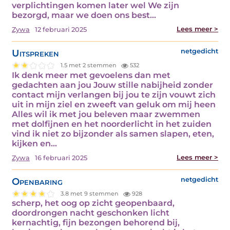
verplichtingen komen later wel We zijn
bezorgd, maar we doen ons best…
Lees meer >
Zywa
12 februari 2025
Uitspreken
netgedicht
1.5 met 2 stemmen
532
Ik denk meer met gevoelens dan met
gedachten aan jou Jouw stille nabijheid zonder
contact mijn verlangen bij jou te zijn vouwt zich
uit in mijn ziel en zweeft van geluk om mij heen
Alles wil ik met jou beleven maar zwemmen
met dolfijnen en het noorderlicht in het zuiden
vind ik niet zo bijzonder als samen slapen, eten,
kijken en…
Lees meer >
Zywa
16 februari 2025
Openbaring
netgedicht
3.8 met 9 stemmen
928
scherp, het oog op zicht geopenbaard,
doordrongen nacht geschonken licht
kernachtig, fijn bezongen behorend bij,