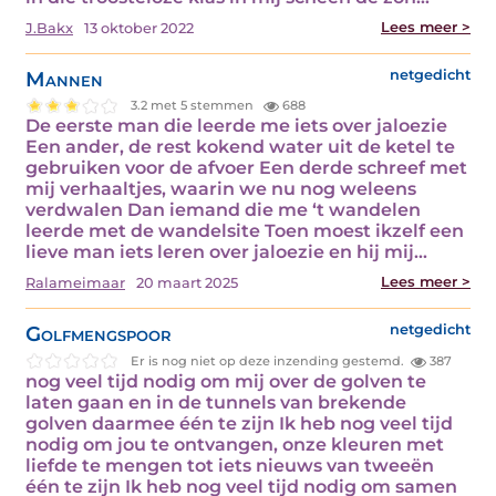
Lees meer >
J.Bakx
13 oktober 2022
Mannen
netgedicht
3.2 met 5 stemmen
688
De eerste man die leerde me iets over jaloezie
Een ander, de rest kokend water uit de ketel te
gebruiken voor de afvoer Een derde schreef met
mij verhaaltjes, waarin we nu nog weleens
verdwalen Dan iemand die me ‘t wandelen
leerde met de wandelsite Toen moest ikzelf een
lieve man iets leren over jaloezie en hij mij…
Lees meer >
Ralameimaar
20 maart 2025
Golfmengspoor
netgedicht
Er is nog niet op deze inzending gestemd.
387
nog veel tijd nodig om mij over de golven te
laten gaan en in de tunnels van brekende
golven daarmee één te zijn Ik heb nog veel tijd
nodig om jou te ontvangen, onze kleuren met
liefde te mengen tot iets nieuws van tweeën
één te zijn Ik heb nog veel tijd nodig om samen