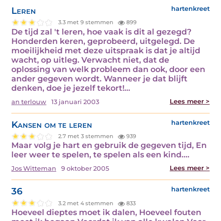
Leren
hartenkreet
3.3 met 9 stemmen
899
De tijd zal 't leren, hoe vaak is dit al gezegd?
Honderden keren, geprobeerd, uitgelegd. De
moeilijkheid met deze uitspraak is dat je altijd
wacht, op uitleg. Verwacht niet, dat de
oplossing van welk probleem dan ook, door een
ander gegeven wordt. Wanneer je dat blijft
denken, doe je jezelf tekort!…
Lees meer >
an terlouw
13 januari 2003
Kansen om te leren
hartenkreet
2.7 met 3 stemmen
939
Maar volg je hart en gebruik de gegeven tijd, En
leer weer te spelen, te spelen als een kind.…
Lees meer >
Jos Witteman
9 oktober 2005
36
hartenkreet
3.2 met 4 stemmen
833
Hoeveel dieptes moet ik dalen, Hoeveel fouten