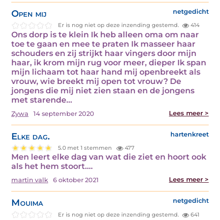
Open mij
netgedicht
Er is nog niet op deze inzending gestemd.
414
Ons dorp is te klein Ik heb alleen oma om naar
toe te gaan en mee te praten Ik masseer haar
schouders en zij strijkt haar vingers door mijn
haar, ik krom mijn rug voor meer, dieper Ik span
mijn lichaam tot haar hand mij openbreekt als
vrouw, wie breekt mij open tot vrouw? De
jongens die mij niet zien staan en de jongens
met starende…
Lees meer >
Zywa
14 september 2020
Elke dag.
hartenkreet
5.0 met 1 stemmen
477
Men leert elke dag van wat die ziet en hoort ook
als het hem stoort.…
Lees meer >
martin valk
6 oktober 2021
Mouima
netgedicht
Er is nog niet op deze inzending gestemd.
641