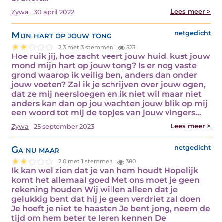
Lees meer >
Zywa
30 april 2022
Mijn hart op jouw tong
netgedicht
2.3 met 3 stemmen
523
Hoe ruik jij, hoe zacht veert jouw huid, kust jouw
mond mijn hart op jouw tong? Is er nog vaste
grond waarop ik veilig ben, anders dan onder
jouw voeten? Zal ik je schrijven over jouw ogen,
dat ze mij neersloegen en ik niet wil maar niet
anders kan dan op jou wachten jouw blik op mij
een woord tot mij de topjes van jouw vingers…
Lees meer >
Zywa
25 september 2023
Ga nu maar
netgedicht
2.0 met 1 stemmen
380
Ik kan wel zien dat je van hem houdt Hopelijk
komt het allemaal goed Met ons moet je geen
rekening houden Wij willen alleen dat je
gelukkig bent dat hij je geen verdriet zal doen
Je hoeft je niet te haasten Je bent jong, neem de
tijd om hem beter te leren kennen De