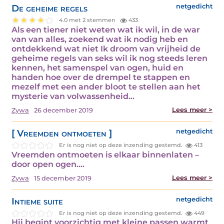
De geheime regels
netgedicht
4.0 met 2 stemmen
433
Als een tiener niet weten wat ik wil, in de war
van van alles, zoekend wat ik nodig heb en
ontdekkend wat niet Ik droom van vrijheid de
geheime regels van seks wil ik nog steeds leren
kennen, het samenspel van ogen, huid en
handen hoe over de drempel te stappen en
mezelf met een ander bloot te stellen aan het
mysterie van volwassenheid…
Lees meer >
Zywa
26 december 2019
[ Vreemden ontmoeten ]
netgedicht
Er is nog niet op deze inzending gestemd.
413
Vreemden ontmoeten is elkaar binnenlaten –
door open ogen.…
Lees meer >
Zywa
15 december 2019
Intieme suite
netgedicht
Er is nog niet op deze inzending gestemd.
449
Hij begint voorzichtig met kleine passen warmt