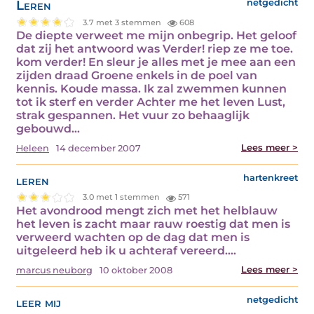
Leren
netgedicht
3.7 met 3 stemmen
608
De diepte verweet me mijn onbegrip. Het geloof
dat zij het antwoord was Verder! riep ze me toe.
kom verder! En sleur je alles met je mee aan een
zijden draad Groene enkels in de poel van
kennis. Koude massa. Ik zal zwemmen kunnen
tot ik sterf en verder Achter me het leven Lust,
strak gespannen. Het vuur zo behaaglijk
gebouwd…
Lees meer >
Heleen
14 december 2007
leren
hartenkreet
3.0 met 1 stemmen
571
Het avondrood mengt zich met het helblauw
het leven is zacht maar rauw roestig dat men is
verweerd wachten op de dag dat men is
uitgeleerd heb ik u achteraf vereerd.…
Lees meer >
marcus neuborg
10 oktober 2008
leer mij
netgedicht