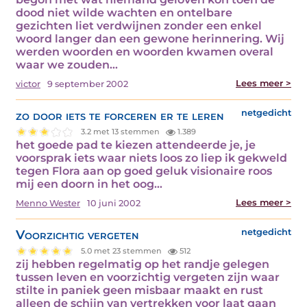
dood niet wilde wachten en ontelbare
gezichten liet verdwijnen zonder een enkel
woord langer dan een gewone herinnering. Wij
werden woorden en woorden kwamen overal
waar we zouden…
Lees meer >
victor
9 september 2002
zo door iets te forceren er te leren
netgedicht
3.2 met 13 stemmen
1.389
het goede pad te kiezen attendeerde je, je
voorsprak iets waar niets loos zo liep ik gekweld
tegen Flora aan op goed geluk visionaire roos
mij een doorn in het oog…
Lees meer >
Menno Wester
10 juni 2002
Voorzichtig vergeten
netgedicht
5.0 met 23 stemmen
512
zij hebben regelmatig op het randje gelegen
tussen leven en voorzichtig vergeten zijn waar
stilte in paniek geen misbaar maakt en rust
alleen de schijn van vertrekken voor laat gaan