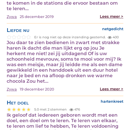
te komen in de stations die ervoor bestaan om
te leren…
Lees meer >
Zywa
25 december 2019
Liefde nu
netgedicht
Er is nog niet op deze inzending gestemd.
400
Jou daar te zien bedienen in zwart met strakke
haren ik dacht die man lijkt erg op jou Je
herkent me niet! zei jij uitdagend Of is uw
schoonheid mevrouw, soms te mooi voor mij? Ik
was een meisje, maar jij leidde me als een dame
gewikkeld in een handdoek uit een duur hotel
naar je bed en na afloop dronken we warme
chocola Zou het…
Lees meer >
Zywa
19 december 2020
Het doel
hartenkreet
5.0 met 2 stemmen
476
Ik geloof dat iedereen geboren wordt met een
doel, een doel om te leren. Te leren van elkaar,
te leren om lief te hebben, Te leren voldoening