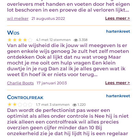
overlevers met handen en voeten door het eigen
lot beschoren in een proeve die al verloren lijkt…
Lees meer >
wil melker
21 augustus 2022
Wijs
hartenkreet
4.1 met 12 stemmen
3.358
Van alle wijsheid die ik jouw wil meegeven Is er
geen enkele wijs genoeg Je zult het zelf moeten
ontdekken Ook al lijkt dat nu wat vroeg Maar
mocht je me ooit om hulp vragen Een klein
duwtje in je rug Dan zal ik je alles geven wat ik
weet En hoef ik er niets voor terug…
Lees meer >
Charlie Boots
17 januari 2003
Controlfreak
hartenkreet
1.7 met 3 stemmen
1.220
Dan wordt de perfectionist pas weer een
optimist als alles onder controle is Nee hij is niet
ziek alleen een controlfreak wil alles precies
overzien geen cijfer minder dan 10 Bij
onzekerheid zie je dat hij lijdt hij is een regelaar