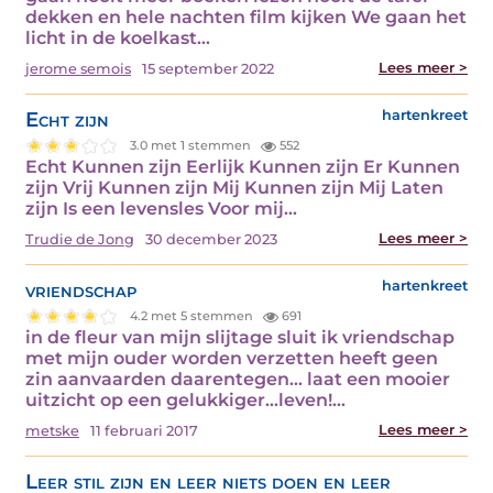
dekken en hele nachten film kijken We gaan het
licht in de koelkast…
Lees meer >
jerome semois
15 september 2022
Echt zijn
hartenkreet
3.0 met 1 stemmen
552
Echt Kunnen zijn Eerlijk Kunnen zijn Er Kunnen
zijn Vrij Kunnen zijn Mij Kunnen zijn Mij Laten
zijn Is een levensles Voor mij…
Lees meer >
Trudie de Jong
30 december 2023
vriendschap
hartenkreet
4.2 met 5 stemmen
691
in de fleur van mijn slijtage sluit ik vriendschap
met mijn ouder worden verzetten heeft geen
zin aanvaarden daarentegen... laat een mooier
uitzicht op een gelukkiger...leven!…
Lees meer >
metske
11 februari 2017
Leer stil zijn en leer niets doen en leer