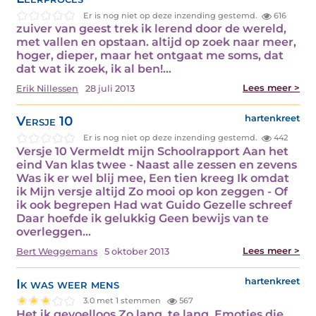
Er is nog niet op deze inzending gestemd.
616
zuiver van geest trek ik lerend door de wereld,
met vallen en opstaan. altijd op zoek naar meer,
hoger, dieper, maar het ontgaat me soms, dat
dat wat ik zoek, ik al ben!…
Lees meer >
Erik Nillessen
28 juli 2013
Versje 10
hartenkreet
Er is nog niet op deze inzending gestemd.
442
Versje 10 Vermeldt mijn Schoolrapport Aan het
eind Van klas twee - Naast alle zessen en zevens
Was ik er wel blij mee, Een tien kreeg Ik omdat
ik Mijn versje altijd Zo mooi op kon zeggen - Of
ik ook begrepen Had wat Guido Gezelle schreef
Daar hoefde ik gelukkig Geen bewijs van te
overleggen…
Lees meer >
Bert Weggemans
5 oktober 2013
Ik was weer mens
hartenkreet
3.0 met 1 stemmen
567
Het ik gevoelloos Zo lang, te lang, Emoties die