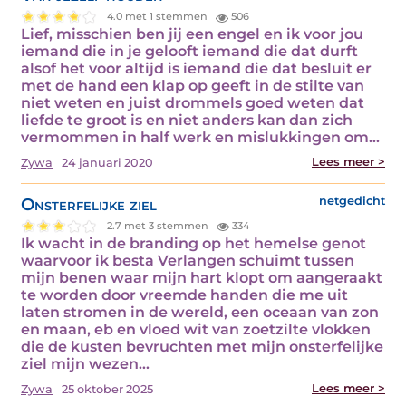
4.0 met 1 stemmen
506
Lief, misschien ben jij een engel en ik voor jou
iemand die in je gelooft iemand die dat durft
alsof het voor altijd is iemand die dat besluit er
met de hand een klap op geeft in de stilte van
niet weten en juist drommels goed weten dat
liefde te groot is en niet anders kan dan zich
vermommen in half werk en mislukkingen om…
Lees meer >
Zywa
24 januari 2020
Onsterfelijke ziel
netgedicht
2.7 met 3 stemmen
334
Ik wacht in de branding op het hemelse genot
waarvoor ik besta Verlangen schuimt tussen
mijn benen waar mijn hart klopt om aangeraakt
te worden door vreemde handen die me uit
laten stromen in de wereld, een oceaan van zon
en maan, eb en vloed wit van zoetzilte vlokken
die de kusten bevruchten met mijn onsterfelijke
ziel mijn wezen…
Lees meer >
Zywa
25 oktober 2025