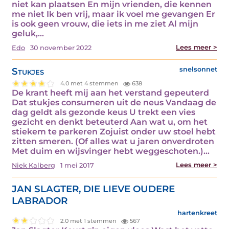
niet kan plaatsen En mijn vrienden, die kennen
me niet Ik ben vrij, maar ik voel me gevangen Er
is ook geen vrouw, die iets in me ziet Al mijn
geluk,…
Lees meer >
Edo
30 november 2022
Stukjes
snelsonnet
4.0 met 4 stemmen
638
De krant heeft mij aan het verstand gepeuterd
Dat stukjes consumeren uit de neus Vandaag de
dag geldt als gezonde keus U trekt een vies
gezicht en denkt beteuterd Aan wat u, om het
stiekem te parkeren Zojuist onder uw stoel hebt
zitten smeren. (Of alles wat u jaren onverdroten
Met duim en wijsvinger hebt weggeschoten.)…
Lees meer >
Niek Kalberg
1 mei 2017
JAN SLAGTER, DIE LIEVE OUDERE
LABRADOR
hartenkreet
2.0 met 1 stemmen
567