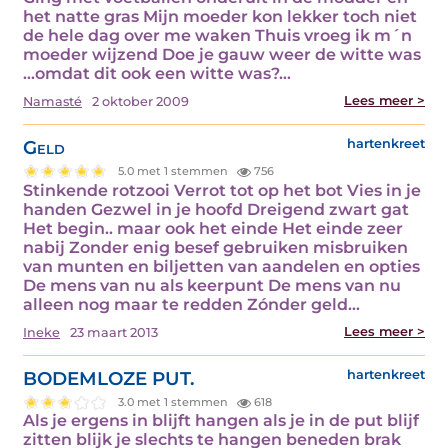
het natte gras Mijn moeder kon lekker toch niet
de hele dag over me waken Thuis vroeg ik m´n
moeder wijzend Doe je gauw weer de witte was
...omdat dit ook een witte was?…
Lees meer >
Namasté
2 oktober 2009
Geld
hartenkreet
5.0 met 1 stemmen
756
Stinkende rotzooi Verrot tot op het bot Vies in je
handen Gezwel in je hoofd Dreigend zwart gat
Het begin.. maar ook het einde Het einde zeer
nabij Zonder enig besef gebruiken misbruiken
van munten en biljetten van aandelen en opties
De mens van nu als keerpunt De mens van nu
alleen nog maar te redden Zónder geld…
Lees meer >
Ineke
23 maart 2013
BODEMLOZE PUT.
hartenkreet
3.0 met 1 stemmen
618
Als je ergens in blijft hangen als je in de put blijf
zitten blijk je slechts te hangen beneden brak