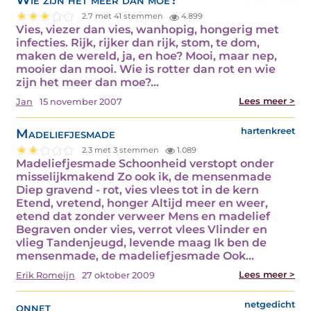
2.7 met 41 stemmen
4.899
Vies, viezer dan vies, wanhopig, hongerig met
infecties. Rijk, rijker dan rijk, stom, te dom,
maken de wereld, ja, en hoe? Mooi, maar nep,
mooier dan mooi. Wie is rotter dan rot en wie
zijn het meer dan moe?…
Lees meer >
Jan
15 november 2007
Madeliefjesmade
hartenkreet
2.3 met 3 stemmen
1.089
Madeliefjesmade Schoonheid verstopt onder
misselijkmakend Zo ook ik, de mensenmade
Diep gravend - rot, vies vlees tot in de kern
Etend, vretend, honger Altijd meer en weer,
etend dat zonder verweer Mens en madelief
Begraven onder vies, verrot vlees Vlinder en
vlieg Tandenjeugd, levende maag Ik ben de
mensenmade, de madeliefjesmade Ook…
Lees meer >
Erik Romeijn
27 oktober 2009
onnet
netgedicht