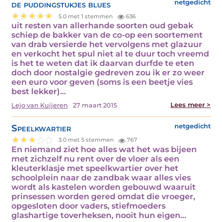
de puddingstukjes blues
netgedicht
5.0 met 1 stemmen
636
uit resten van allerhande soorten oud gebak
schiep de bakker van de co-op een soortement
van drab versierde het vervolgens met glazuur
en verkocht het spul niet al te duur toch vreemd
is het te weten dat ik daarvan durfde te eten
doch door nostalgie gedreven zou ik er zo weer
een euro voor geven (soms is een beetje vies
best lekker)…
Lees meer >
Lejo van Kuijeren
27 maart 2015
Speelkwartier
netgedicht
3.0 met 5 stemmen
767
En niemand ziet hoe alles wat het was bijeen
met zichzelf nu rent over de vloer als een
kleuterklasje met speelkwartier over het
schoolplein naar de zandbak waar alles vies
wordt als kastelen worden gebouwd waaruit
prinsessen worden gered omdat die vroeger,
opgesloten door vaders, stiefmoeders
glashartige toverheksen, nooit hun eigen…