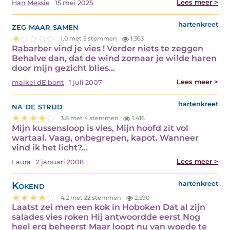
Lees meer >
Han Messie
15 mei 2025
zeg maar samen
hartenkreet
1.0 met 5 stemmen
1.363
Rabarber vind je vies ! Verder niets te zeggen
Behalve dan, dat de wind zomaar je wilde haren
door mijn gezicht blies…
Lees meer >
maikel dE bont
1 juli 2007
na de strijd
hartenkreet
3.8 met 4 stemmen
1.416
Mijn kussensloop is vies, Mijn hoofd zit vol
wartaal. Vaag, onbegrepen, kapot. Wanneer
vind ik het licht?…
Lees meer >
Laura
2 januari 2008
Kokend
hartenkreet
4.2 met 22 stemmen
2.590
Laatst zei men een kok in Hoboken Dat al zijn
salades vies roken Hij antwoordde eerst Nog
heel erg beheerst Maar loopt nu van woede te