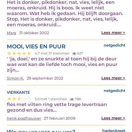
Het is donker, pikdonker, nat, vies, lelijk, een
moeras, onkruid. Hij is boos. Ik weet niet
waarom. Wat heb ik gedaan. Hij blijft doorgaan.
Stop. Het is donker, pikdonker, nat, vies, lelijk,
een moeras, onkruid.…
Lees meer >
Mara
31 oktober 2002
MOOI, VIES EN PUUR
netgedicht
4.7 met 17 stemmen
627
' 'ja, doei,' en ze snurkte al toen hij bij de deur
was wat kan de liefde toch mooi, vies en puur
zijn…
Lees meer >
Simon K.
29 september 2022
vierkante
netgedicht
3.0 met 1 stemmen
786
fles met vilten ring vette trage levertraan
gezond en dus vies…
Lees meer >
henk posthouwer
27 februari 2008
Wie zijn het meer dan moe?
hartenkreet