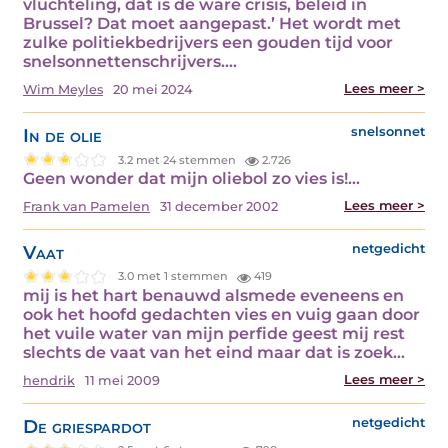
vluchteling, dat is de ware crisis, beleid in
Brussel? Dat moet aangepast.’ Het wordt met
zulke politiekbedrijvers een gouden tijd voor
snelsonnettenschrijvers.…
Lees meer >
Wim Meyles
20 mei 2024
In de olie
snelsonnet
3.2 met 24 stemmen
2.726
Geen wonder dat mijn oliebol zo vies is!…
Lees meer >
Frank van Pamelen
31 december 2002
Vaat
netgedicht
3.0 met 1 stemmen
419
mij is het hart benauwd alsmede eveneens en
ook het hoofd gedachten vies en vuig gaan door
het vuile water van mijn perfide geest mij rest
slechts de vaat van het eind maar dat is zoek…
Lees meer >
hendrik
11 mei 2009
De griespardot
netgedicht