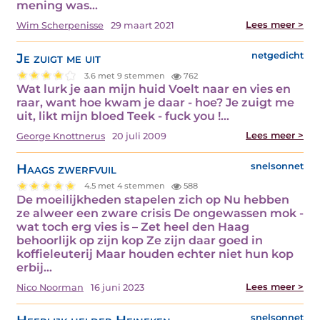
mening was…
Lees meer >
Wim Scherpenisse
29 maart 2021
Je zuigt me uit
netgedicht
3.6 met 9 stemmen
762
Wat lurk je aan mijn huid Voelt naar en vies en
raar, want hoe kwam je daar - hoe? Je zuigt me
uit, likt mijn bloed Teek - fuck you !…
Lees meer >
George Knottnerus
20 juli 2009
Haags zwerfvuil
snelsonnet
4.5 met 4 stemmen
588
De moeilijkheden stapelen zich op Nu hebben
ze alweer een zware crisis De ongewassen mok -
wat toch erg vies is – Zet heel den Haag
behoorlijk op zijn kop Ze zijn daar goed in
koffieleuterij Maar houden echter niet hun kop
erbij…
Lees meer >
Nico Noorman
16 juni 2023
snelsonnet