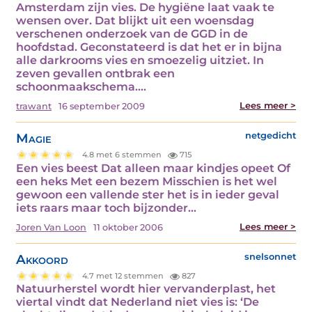
Amsterdam zijn vies. De hygiëne laat vaak te
wensen over. Dat blijkt uit een woensdag
verschenen onderzoek van de GGD in de
hoofdstad. Geconstateerd is dat het er in bijna
alle darkrooms vies en smoezelig uitziet. In
zeven gevallen ontbrak een
schoonmaakschema.…
Lees meer >
trawant
16 september 2009
Magie
netgedicht
4.8 met 6 stemmen
715
Een vies beest Dat alleen maar kindjes opeet Of
een heks Met een bezem Misschien is het wel
gewoon een vallende ster het is in ieder geval
iets raars maar toch bijzonder…
Lees meer >
Joren Van Loon
11 oktober 2006
Akkoord
snelsonnet
4.7 met 12 stemmen
827
Natuurherstel wordt hier vervanderplast, het
viertal vindt dat Nederland niet vies is: ‘De