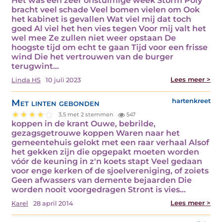
Het was een zeer onstuimige week Storm Poly
bracht veel schade Veel bomen vielen om Ook
het kabinet is gevallen Wat viel mij dat toch
goed Al viel het hen vies tegen Voor mij valt het
wel mee Ze zullen niet weer opstaan De
hoogste tijd om echt te gaan Tijd voor een frisse
wind Die het vertrouwen van de burger
terugwint…
Lees meer >
Linda HS
10 juli 2023
Met linten gebonden
hartenkreet
3.5 met 2 stemmen
547
koppen in de krant Ouwe, bebrilde,
gezagsgetrouwe koppen Waren naar het
gemeentehuis gelokt met een raar verhaal Alsof
het gekken zijn die opgepakt moeten worden
vóór de keuning in z'n koets stapt Veel gedaan
voor enge kerken of de sjoelvereniging, of zoiets
Geen afwassers van demente bejaarden Die
worden nooit voorgedragen Stront is vies…
Lees meer >
Karel
28 april 2014