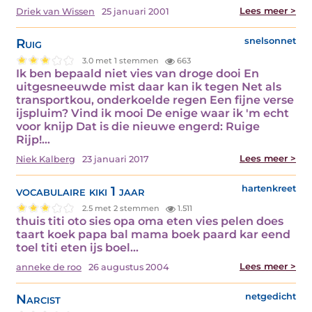
Lees meer >
Driek van Wissen
25 januari 2001
Ruig
snelsonnet
3.0 met 1 stemmen
663
Ik ben bepaald niet vies van droge dooi En
uitgesneeuwde mist daar kan ik tegen Net als
transportkou, onderkoelde regen Een fijne verse
ijspluim? Vind ik mooi De enige waar ik 'm echt
voor knijp Dat is die nieuwe engerd: Ruige
Rijp!…
Lees meer >
Niek Kalberg
23 januari 2017
vocabulaire kiki 1 jaar
hartenkreet
2.5 met 2 stemmen
1.511
thuis titi oto sies opa oma eten vies pelen does
taart koek papa bal mama boek paard kar eend
toel titi eten ijs boel…
Lees meer >
anneke de roo
26 augustus 2004
Narcist
netgedicht