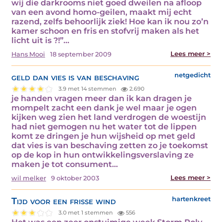
wij die darkrooms niet goed dweilen na afloop
van een avond homo-geilen, maakt mij echt
razend, zelfs behoorlijk ziek! Hoe kan ik nou zo’n
kamer schoon en fris en stofvrij maken als het
licht uit is ?!”…
Lees meer >
Hans Mooi
18 september 2009
geld dan vies is van beschaving
netgedicht
3.9 met 14 stemmen
2.690
je handen vragen meer dan ik kan dragen je
mompelt zacht een dank je wel maar je ogen
kijken weg zien het land verdrogen de woestijn
had niet gemogen nu het water tot de lippen
komt ze dringen je hun wijsheid op met geld
dat vies is van beschaving zetten zo je toekomst
op de kop in hun ontwikkelingsverslaving ze
maken je tot consument…
Lees meer >
wil melker
9 oktober 2003
Tijd voor een frisse wind
hartenkreet
3.0 met 1 stemmen
556