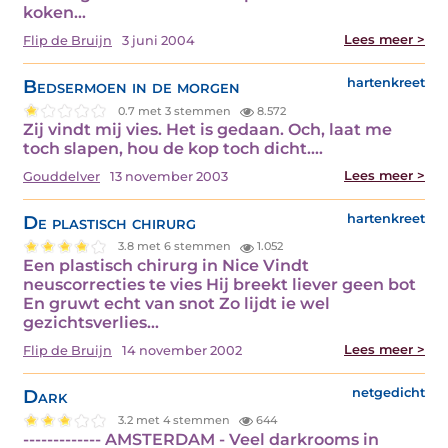
koken…
Lees meer >
Flip de Bruijn
3 juni 2004
Bedsermoen in de morgen
hartenkreet
0.7 met 3 stemmen
8.572
Zij vindt mij vies. Het is gedaan. Och, laat me
toch slapen, hou de kop toch dicht.…
Lees meer >
Gouddelver
13 november 2003
De plastisch chirurg
hartenkreet
3.8 met 6 stemmen
1.052
Een plastisch chirurg in Nice Vindt
neuscorrecties te vies Hij breekt liever geen bot
En gruwt echt van snot Zo lijdt ie wel
gezichtsverlies…
Lees meer >
Flip de Bruijn
14 november 2002
Dark
netgedicht
3.2 met 4 stemmen
644
------------- AMSTERDAM - Veel darkrooms in