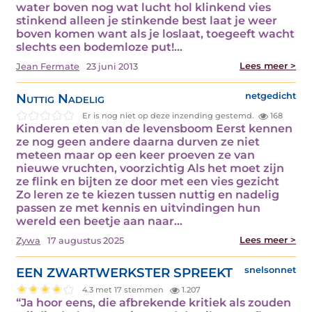
water boven nog wat lucht hol klinkend vies
stinkend alleen je stinkende best laat je weer
boven komen want als je loslaat, toegeeft wacht
slechts een bodemloze put!…
Lees meer >
Jean Fermate
23 juni 2013
Nuttig Nadelig
netgedicht
Er is nog niet op deze inzending gestemd.
168
Kinderen eten van de levensboom Eerst kennen
ze nog geen andere daarna durven ze niet
meteen maar op een keer proeven ze van
nieuwe vruchten, voorzichtig Als het moet zijn
ze flink en bijten ze door met een vies gezicht
Zo leren ze te kiezen tussen nuttig en nadelig
passen ze met kennis en uitvindingen hun
wereld een beetje aan naar…
Lees meer >
Zywa
17 augustus 2025
EEN ZWARTWERKSTER SPREEKT
snelsonnet
4.3 met 17 stemmen
1.207
“Ja hoor eens, die afbrekende kritiek als zouden