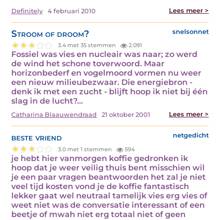
Lees meer >
Definitely
4 februari 2010
Stroom of droom?
snelsonnet
3.4 met 35 stemmen
2.091
Fossiel was vies en nucleair was naar; zo werd
de wind het schone toverwoord. Maar
horizonbederf en vogelmoord vormen nu weer
een nieuw milieubezwaar. Die energiebron -
denk ik met een zucht - blijft hoop ik niet bij één
slag in de lucht?…
Lees meer >
Catharina Blaauwendraad
21 oktober 2001
beste vriend
netgedicht
3.0 met 1 stemmen
594
je hebt hier vanmorgen koffie gedronken ik
hoop dat je weer veilig thuis bent misschien wil
je een paar vragen beantwoorden het zal je niet
veel tijd kosten vond je de koffie fantastisch
lekker gaat wel neutraal tamelijk vies erg vies of
weet niet was de conversatie interessant of een
beetje of mwah niet erg totaal niet of geen