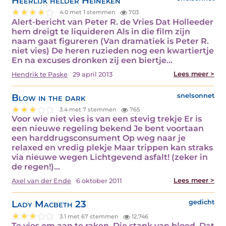
Heerlijk helder Heineken
4.0 met 1 stemmen
703
Alert-bericht van Peter R. de Vries Dat Holleeder
hem dreigt te liquideren Als in die film zijn
naam gaat figureren (Van dramatiek is Peter R.
niet vies) De heren ruzieden nog een kwartiertje
En na excuses dronken zij een biertje…
Lees meer >
Hendrik te Paske
29 april 2013
Blow in the dark
snelsonnet
3.4 met 7 stemmen
765
Voor wie niet vies is van een stevig trekje Er is
een nieuwe regeling bekend Je bent voortaan
een harddrugsconsument Op weg naar je
relaxed en vredig plekje Maar trippen kan straks
via nieuwe wegen Lichtgevend asfalt! (zeker in
de regen!)…
Lees meer >
Axel van der Ende
6 oktober 2011
Lady Macbeth 23
gedicht
3.1 met 67 stemmen
12.746
Te vies om aan te raken. Die stank van bloed. Dat