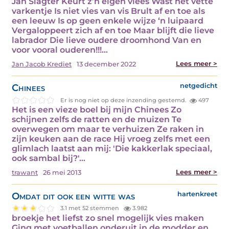
Jan Slagter Keurt z’n eigen vlees Wast het vette
varkentje Is niet vies van vis Brult af en toe als
een leeuw Is op geen enkele wijze ‘n luipaard
Vergaloppeert zich af en toe Maar blijft die lieve
labrador Die lieve oudere droomhond Van en
voor vooral ouderen!!!…
Lees meer >
Jan Jacob Krediet
13 december 2022
Chinees
netgedicht
Er is nog niet op deze inzending gestemd.
497
Het is een vieze boel bij mijn Chinees Zo
schijnen zelfs de ratten en de muizen Te
overwegen om maar te verhuizen Ze raken in
zijn keuken aan de race Hij vroeg zelfs met een
glimlach laatst aan mij: 'Die kakkerlak speciaal,
ook sambal bij?'…
Lees meer >
trawant
26 mei 2013
Omdat dit ook een witte was
hartenkreet
3.1 met 52 stemmen
3.982
broekje het liefst zo snel mogelijk vies maken
Ging met voetballen onderuit in de modder en