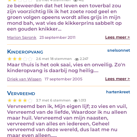
ze beweerden dat het leven een toverbal zou
zijn voorzichtig lik ik het zoete rood geel en
groen volgen opeens wordt alles grijs in mijn
mond bah, wat vies de kikkerprins sabbelt op
een gouden knikker…
Lees meer >
Marion Spronk
23 september 2011
Kinderopvang
snelsonnet
2.6 met 18 stemmen
2.247
Maar thuis is het ook saai, vies en onveilig. Zo'n
kinderopvang is daarbij nog heilig.…
Lees meer >
Driek van Wissen
17 september 2005
Vervreemd
hartenkreet
3.7 met 6 stemmen
1.013
Vervreemd ben ik, Mijn eigen lijf; zo vies en vuil,
Vervreemd van de liefde, Waardoor ik nu alleen
maar huil. Vervreemd van mijn naasten,
vervreemd van alles en iedereen, Geheel
vervreemd van deze wereld, dus laat me nu
maar even alleen..…