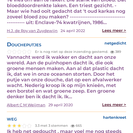
bloeddoordrenkte laken. Een triest gezicht. -
Maar wie had ooit gedacht dat 't oud karkas nog
zoveel bloed zou maken? -------------------------------
---------- uit: Enclave-74 kwatrijnen, 1986…
Lees meer >
H.J. de Roy van Zuydewijn
24 april 2022
Doucheputjes
netgedicht
Er is nog niet op deze inzending gestemd.
389
Vannacht werd ik wakker en dacht aan onze
wereld. Aan de puinhopen dacht ik, die ook
groene mensen maken. Aan al dat plastic dacht
ik, dat we in onze oceanen storten. Door het
putje van onze douche, dat op een afvalwerker
wacht. Nederig kroop ik op mijn knieën, met
een borstel en wat groene zeep. Een groene
denker ben ik dacht ik. Ik…
Lees meer >
Albert C M Weijman
29 april 2020
weg
hartenkreet
3.3 met 3 stemmen
665
Ik heb net gedoucht , maar voel me nog steeds