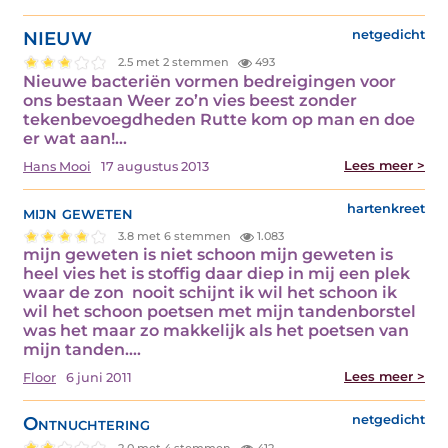
NIEUW
netgedicht
2.5 met 2 stemmen
493
Nieuwe bacteriën vormen bedreigingen voor
ons bestaan Weer zo’n vies beest zonder
tekenbevoegdheden Rutte kom op man en doe
er wat aan!…
Lees meer >
Hans Mooi
17 augustus 2013
mijn geweten
hartenkreet
3.8 met 6 stemmen
1.083
mijn geweten is niet schoon mijn geweten is
heel vies het is stoffig daar diep in mij een plek
waar de zon nooit schijnt ik wil het schoon ik
wil het schoon poetsen met mijn tandenborstel
was het maar zo makkelijk als het poetsen van
mijn tanden.…
Lees meer >
Floor
6 juni 2011
Ontnuchtering
netgedicht
2.0 met 4 stemmen
412