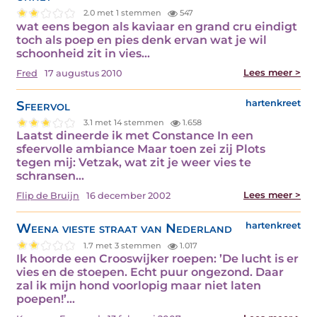
2.0 met 1 stemmen
547
wat eens begon als kaviaar en grand cru eindigt
toch als poep en pies denk ervan wat je wil
schoonheid zit in vies…
Lees meer >
Fred
17 augustus 2010
Sfeervol
hartenkreet
3.1 met 14 stemmen
1.658
Laatst dineerde ik met Constance In een
sfeervolle ambiance Maar toen zei zij Plots
tegen mij: Vetzak, wat zit je weer vies te
schransen…
Lees meer >
Flip de Bruijn
16 december 2002
Weena vieste straat van Nederland
hartenkreet
1.7 met 3 stemmen
1.017
Ik hoorde een Crooswijker roepen: ’De lucht is er
vies en de stoepen. Echt puur ongezond. Daar
zal ik mijn hond voorlopig maar niet laten
poepen!’…