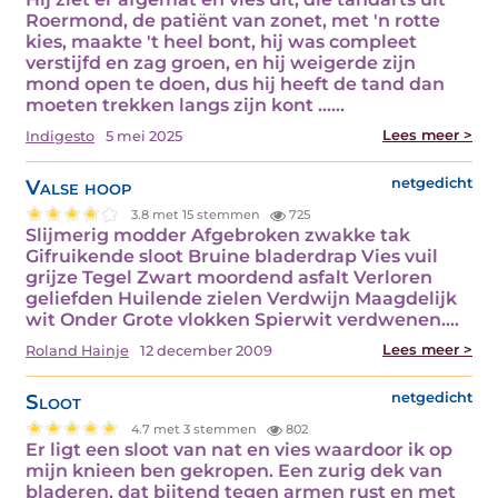
Roermond, de patiënt van zonet, met 'n rotte
kies, maakte 't heel bont, hij was compleet
verstijfd en zag groen, en hij weigerde zijn
mond open te doen, dus hij heeft de tand dan
moeten trekken langs zijn kont ...…
Lees meer >
Indigesto
5 mei 2025
Valse hoop
netgedicht
3.8 met 15 stemmen
725
Slijmerig modder Afgebroken zwakke tak
Gifruikende sloot Bruine bladerdrap Vies vuil
grijze Tegel Zwart moordend asfalt Verloren
geliefden Huilende zielen Verdwijn Maagdelijk
wit Onder Grote vlokken Spierwit verdwenen.…
Lees meer >
Roland Hainje
12 december 2009
Sloot
netgedicht
4.7 met 3 stemmen
802
Er ligt een sloot van nat en vies waardoor ik op
mijn knieen ben gekropen. Een zurig dek van
bladeren, dat bijtend tegen armen rust en met