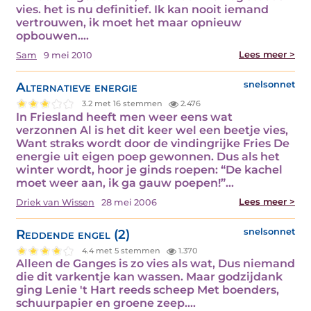
vies. het is nu definitief. Ik kan nooit iemand
vertrouwen, ik moet het maar opnieuw
opbouwen.…
Lees meer >
Sam
9 mei 2010
Alternatieve energie
snelsonnet
3.2 met 16 stemmen
2.476
In Friesland heeft men weer eens wat
verzonnen Al is het dit keer wel een beetje vies,
Want straks wordt door de vindingrijke Fries De
energie uit eigen poep gewonnen. Dus als het
winter wordt, hoor je ginds roepen: “De kachel
moet weer aan, ik ga gauw poepen!”…
Lees meer >
Driek van Wissen
28 mei 2006
Reddende engel (2)
snelsonnet
4.4 met 5 stemmen
1.370
Alleen de Ganges is zo vies als wat, Dus niemand
die dit varkentje kan wassen. Maar godzijdank
ging Lenie 't Hart reeds scheep Met boenders,
schuurpapier en groene zeep.…