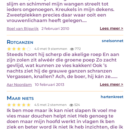
slijm en schimmel mijn wangen streelt tot
ieders ongenoegen. Kreukels in mijn dekens.
Zweetplekken precies daar waar ooit een
vrouwenlichaam heeft gelegen.…
Lees meer >
Roel van Rijswijk
2 februari 2010
Rotganzen
snelsonnet
4.0 met 9 stemmen
772
Steeds hoort hij scherp die akelige roep En aan
zijn zolen zit alwéér die groene poep Zo zacht
gevlijd, wat kunnen ze vies kakken! Ook ’s
nachts ziet hij de grauwe ganzen schranzen
Vergassen, knallen? Ach, de boer, hij kán ze...…
Lees meer >
Aar Noordam
10 februari 2013
Maar niets
hartenkreet
4.5 met 2 stemmen
524
Ik ben moe maar ik kan niet slapen Ik voel me
vies maar douchen helpt niet Heb genoeg te
doen maar mijn hoofd werkt in vlagen Ik ben
ziek en beter word ik niet Ik heb inzichten, die ik