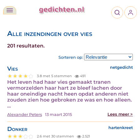
Alle inzendingen over vies
201 resultaten.
Sorteren op:
Vies
netgedicht
3.8 met 5 stemmen
491
Het leven had haar vies gemaakt tranen
vermorzelden haar hart ze bleef lachen door
haar oneindige nacht heen opdat anderen niet
zouden zien hoe gebroken ze was en hoe alleen.
…
Lees meer >
Alexander Peters
13 maart 2015
Donker
hartenkreet
2.6 met 30 stemmen
2.521