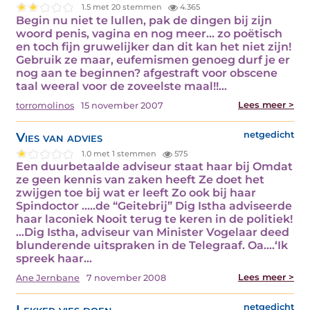
1.5 met 20 stemmen
4.365
Begin nu niet te lullen, pak de dingen bij zijn
woord penis, vagina en nog meer... zo poëtisch
en toch fijn gruwelijker dan dit kan het niet zijn!
Gebruik ze maar, eufemismen genoeg durf je er
nog aan te beginnen? afgestraft voor obscene
taal weeral voor de zoveelste maal!!…
Lees meer >
torromolinos
15 november 2007
Vies van advies
netgedicht
1.0 met 1 stemmen
575
Een duurbetaalde adviseur staat haar bij Omdat
ze geen kennis van zaken heeft Ze doet het
zwijgen toe bij wat er leeft Zo ook bij haar
Spindoctor …..de “Geitebrij” Dig Istha adviseerde
haar laconiek Nooit terug te keren in de politiek!
…Dig Istha, adviseur van Minister Vogelaar deed
blunderende uitspraken in de Telegraaf. Oa….‘Ik
spreek haar…
Lees meer >
Ane Jernbane
7 november 2008
Lekker vies doen
netgedicht