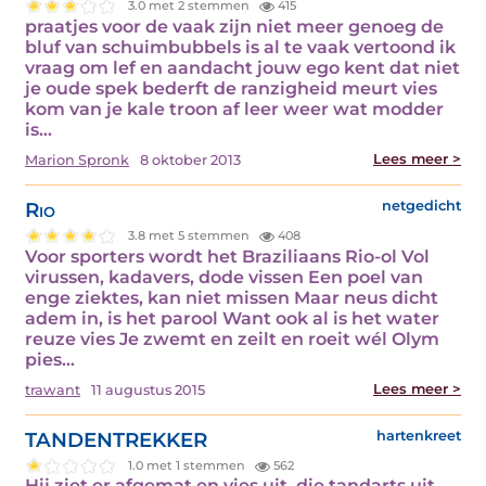
3.0 met 2 stemmen
415
praatjes voor de vaak zijn niet meer genoeg de
bluf van schuimbubbels is al te vaak vertoond ik
vraag om lef en aandacht jouw ego kent dat niet
je oude spek bederft de ranzigheid meurt vies
kom van je kale troon af leer weer wat modder
is…
Lees meer >
Marion Spronk
8 oktober 2013
Rio
netgedicht
3.8 met 5 stemmen
408
Voor sporters wordt het Braziliaans Rio-ol Vol
virussen, kadavers, dode vissen Een poel van
enge ziektes, kan niet missen Maar neus dicht
adem in, is het parool Want ook al is het water
reuze vies Je zwemt en zeilt en roeit wél Olym
pies…
Lees meer >
trawant
11 augustus 2015
TANDENTREKKER
hartenkreet
1.0 met 1 stemmen
562
Hij ziet er afgemat en vies uit, die tandarts uit