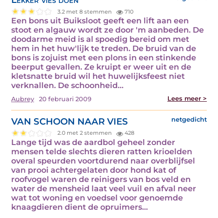
3.2 met 8 stemmen
710
Een bons uit Buiksloot geeft een lift aan een
stoot en algauw wordt ze door 'm aanbeden. De
doodarme meid is al spoedig bereid om met
hem in het huw'lijk te treden. De bruid van de
bons is zojuist met een plons in een stinkende
beerput gevallen. Ze kruipt er weer uit en de
kletsnatte bruid wil het huwelijksfeest niet
verknallen. De schoonheid…
Lees meer >
Aubrey
20 februari 2009
VAN SCHOON NAAR VIES
netgedicht
2.0 met 2 stemmen
428
Lange tijd was de aardbol geheel zonder
mensen telde slechts dieren ratten krioelden
overal speurden voortdurend naar overblijfsel
van prooi achtergelaten door hond kat of
roofvogel waren de reinigers van bos veld en
water de mensheid laat veel vuil en afval neer
wat tot woning en voedsel voor genoemde
knaagdieren dient de opruimers…