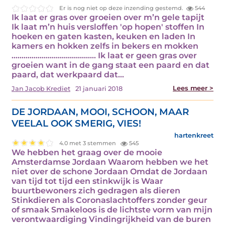
Er is nog niet op deze inzending gestemd.
544
Ik laat er gras over groeien over m’n gele tapijt
Ik laat m’n huis versloffen 'op hopen' stoffen In
hoeken en gaten kasten, keuken en laden In
kamers en hokken zelfs in bekers en mokken
.......................................... Ik laat er geen gras over
groeien want in de gang staat een paard en dat
paard, dat werkpaard dat…
Lees meer >
Jan Jacob Krediet
21 januari 2018
DE JORDAAN, MOOI, SCHOON, MAAR
VEELAL OOK SMERIG, VIES!
hartenkreet
4.0 met 3 stemmen
545
We hebben het graag over de mooie
Amsterdamse Jordaan Waarom hebben we het
niet over de schone Jordaan Omdat de Jordaan
van tijd tot tijd een stinkwijk is Waar
buurtbewoners zich gedragen als dieren
Stinkdieren als Coronaslachtoffers zonder geur
of smaak Smakeloos is de lichtste vorm van mijn
verontwaardiging Vindingrijkheid van de buren