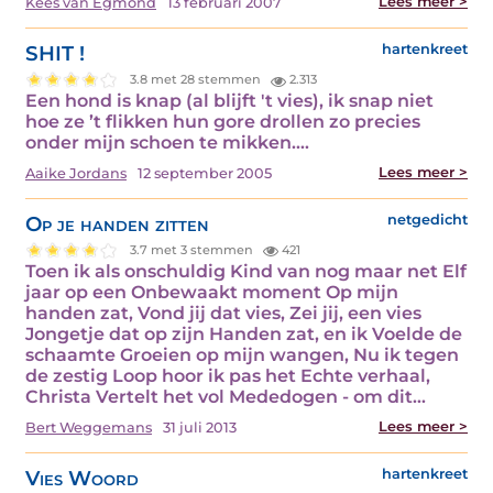
Lees meer >
Kees van Egmond
13 februari 2007
SHIT !
hartenkreet
3.8 met 28 stemmen
2.313
Een hond is knap (al blijft 't vies), ik snap niet
hoe ze ’t flikken hun gore drollen zo precies
onder mijn schoen te mikken.…
Lees meer >
Aaike Jordans
12 september 2005
Op je handen zitten
netgedicht
3.7 met 3 stemmen
421
Toen ik als onschuldig Kind van nog maar net Elf
jaar op een Onbewaakt moment Op mijn
handen zat, Vond jij dat vies, Zei jij, een vies
Jongetje dat op zijn Handen zat, en ik Voelde de
schaamte Groeien op mijn wangen, Nu ik tegen
de zestig Loop hoor ik pas het Echte verhaal,
Christa Vertelt het vol Mededogen - om dit…
Lees meer >
Bert Weggemans
31 juli 2013
Vies Woord
hartenkreet