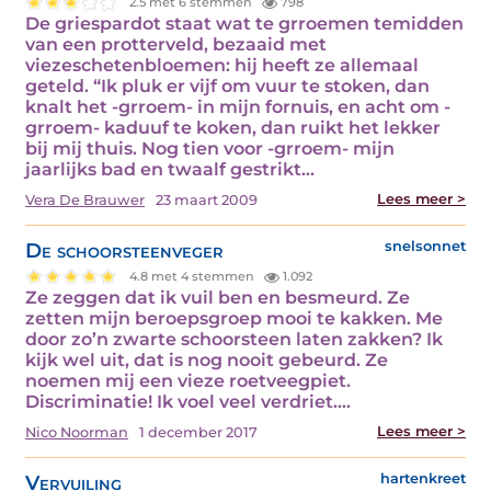
2.5 met 6 stemmen
798
De griespardot staat wat te grroemen temidden
van een protterveld, bezaaid met
viezeschetenbloemen: hij heeft ze allemaal
geteld. “Ik pluk er vijf om vuur te stoken, dan
knalt het -grroem- in mijn fornuis, en acht om -
grroem- kaduuf te koken, dan ruikt het lekker
bij mij thuis. Nog tien voor -grroem- mijn
jaarlijks bad en twaalf gestrikt…
Lees meer >
Vera De Brauwer
23 maart 2009
De schoorsteenveger
snelsonnet
4.8 met 4 stemmen
1.092
Ze zeggen dat ik vuil ben en besmeurd. Ze
zetten mijn beroepsgroep mooi te kakken. Me
door zo’n zwarte schoorsteen laten zakken? Ik
kijk wel uit, dat is nog nooit gebeurd. Ze
noemen mij een vieze roetveegpiet.
Discriminatie! Ik voel veel verdriet.…
Lees meer >
Nico Noorman
1 december 2017
Vervuiling
hartenkreet