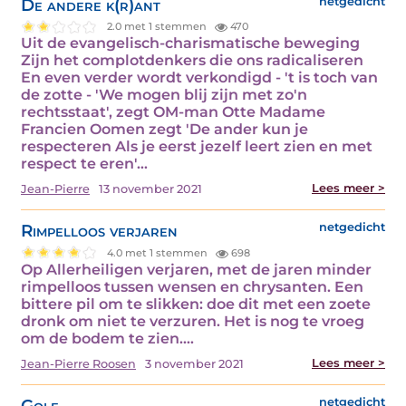
De andere k(r)ant
netgedicht
2.0 met 1 stemmen
470
Uit de evangelisch-charismatische beweging
Zijn het complotdenkers die ons radicaliseren
En even verder wordt verkondigd - 't is toch van
de zotte - 'We mogen blij zijn met zo'n
rechtsstaat', zegt OM-man Otte Madame
Francien Oomen zegt 'De ander kun je
respecteren Als je eerst jezelf leert zien en met
respect te eren'…
Lees meer >
Jean-Pierre
13 november 2021
Rimpelloos verjaren
netgedicht
4.0 met 1 stemmen
698
Op Allerheiligen verjaren, met de jaren minder
rimpelloos tussen wensen en chrysanten. Een
bittere pil om te slikken: doe dit met een zoete
dronk om niet te verzuren. Het is nog te vroeg
om de bodem te zien.…
Lees meer >
Jean-Pierre Roosen
3 november 2021
Golf
netgedicht