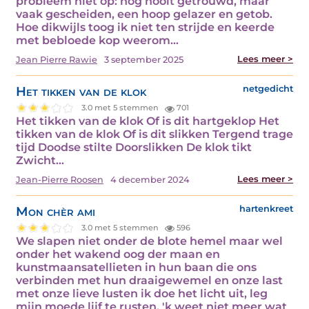
probleem niet op: nog nooit getrouwd, maar
vaak gescheiden, een hoop gelazer en getob.
Hoe dikwijls toog ik niet ten strijde en keerde
met bebloede kop weerom…
Lees meer >
Jean Pierre Rawie
3 september 2025
Het tikken van de klok
netgedicht
3.0 met 5 stemmen
701
Het tikken van de klok Of is dit hartgeklop Het
tikken van de klok Of is dit slikken Tergend trage
tijd Doodse stilte Doorslikken De klok tikt
Zwicht…
Lees meer >
Jean-Pierre Roosen
4 december 2024
Mon chèr ami
hartenkreet
3.0 met 5 stemmen
596
We slapen niet onder de blote hemel maar wel
onder het wakend oog der maan en
kunstmaansatellieten in hun baan die ons
verbinden met hun draaigewemel en onze last
met onze lieve lusten ik doe het licht uit, leg
mijn moede lijf te rusten, 'k weet niet meer wat