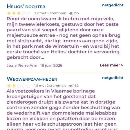
Helios' dochter
netgedicht
3.2 met 5 stemmen
155
Rond de noen kwam ik buiten met mijn vélo,
mijn tweewielerkoets, gestuwd door het beste
paard van stal soepel glijdend door onze
majestueuze entree - nog net geen ophaalbrug
met slotgracht, die ligt immers aan gene zijde,
in het park met de Wintertuin - en werd bij het
eerste touché van Helios' dochter in vervoering
gebracht door…
Lees meer >
Jean-Pierre Ami
18 juni 2026
Wegwerpzaamheden
netgedicht
1.5 met 2 stemmen
162
Als voetzoekers in Vlaamse borinage
kroongetuigen van het gerstenat dat
zienderogen druipt als zwarte kat in dorstige
contreien zonder gage Zonder beschutting van
de wederhelft van dommelende mallebabbes
kazen en vlekken en patatten door de mazen
alleen haar volle schutspatroon laat hier geen
ruimte, voor een zwart brunettedier want was…