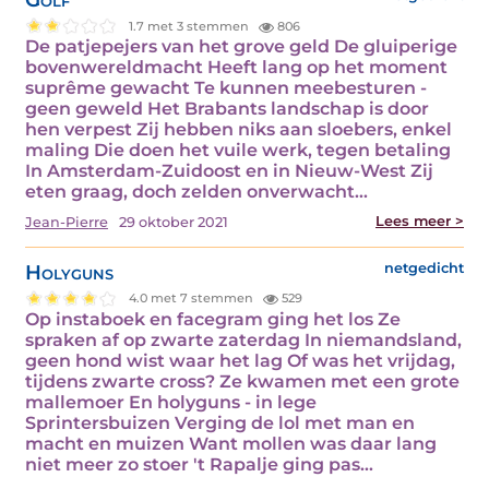
1.7 met 3 stemmen
806
De patjepejers van het grove geld De gluiperige
bovenwereldmacht Heeft lang op het moment
suprême gewacht Te kunnen meebesturen -
geen geweld Het Brabants landschap is door
hen verpest Zij hebben niks aan sloebers, enkel
maling Die doen het vuile werk, tegen betaling
In Amsterdam-Zuidoost en in Nieuw-West Zij
eten graag, doch zelden onverwacht…
Lees meer >
Jean-Pierre
29 oktober 2021
Holyguns
netgedicht
4.0 met 7 stemmen
529
Op instaboek en facegram ging het los Ze
spraken af op zwarte zaterdag In niemandsland,
geen hond wist waar het lag Of was het vrijdag,
tijdens zwarte cross? Ze kwamen met een grote
mallemoer En holyguns - in lege
Sprintersbuizen Verging de lol met man en
macht en muizen Want mollen was daar lang
niet meer zo stoer 't Rapalje ging pas…