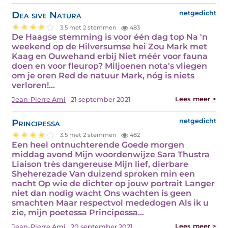
Dea sive Natura
netgedicht
3.5 met 2 stemmen
483
De Haagse stemming is voor één dag top Na 'n
weekend op de Hilversumse hei Zou Mark met
Kaag en Ouwehand erbij Niet méér voor fauna
doen en voor fleurop? Miljoenen nota's vliegen
om je oren Red de natuur Mark, nóg is niets
verloren!…
Lees meer >
Jean-Pierre Ami
21 september 2021
Principessa
netgedicht
3.5 met 2 stemmen
482
Een heel ontnuchterende Goede morgen
middag avond Mijn woordenwijze Sara Thustra
Liaison très dangereuse Mijn lief, dierbare
Sheherezade Van duizend sproken min een
nacht Op wie de dichter op jouw portrait Langer
niet dan nodig wacht Ons wachten is geen
smachten Maar respectvol mededogen Als ik u
zie, mijn poetessa Principessa…
Lees meer >
Jean-Pierre Ami
20 september 2021