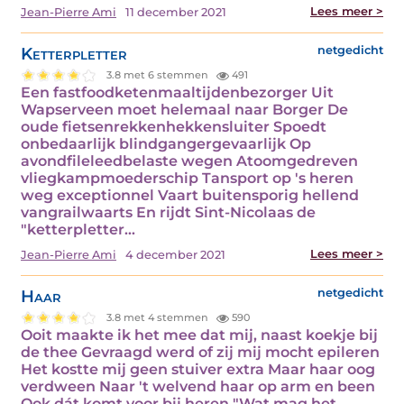
Lees meer >
Jean-Pierre Ami
11 december 2021
Ketterpletter
netgedicht
3.8 met 6 stemmen
491
Een fastfoodketenmaaltijdenbezorger Uit
Wapserveen moet helemaal naar Borger De
oude fietsenrekkenhekkensluiter Spoedt
onbedaarlijk blindgangergevaarlijk Op
avondfileleedbelaste wegen Atoomgedreven
vliegkampmoederschip Tansport op 's heren
weg exceptionnel Vaart buitensporig hellend
vangrailwaarts En rijdt Sint-Nicolaas de
"ketterpletter…
Lees meer >
Jean-Pierre Ami
4 december 2021
Haar
netgedicht
3.8 met 4 stemmen
590
Ooit maakte ik het mee dat mij, naast koekje bij
de thee Gevraagd werd of zij mij mocht epileren
Het kostte mij geen stuiver extra Maar haar oog
verdween Naar 't welvend haar op arm en been
Ook dát komt voor bij heren "Wat mag het