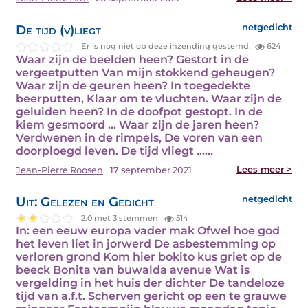
De tijd (v)liegt
netgedicht
Er is nog niet op deze inzending gestemd.
624
Waar zijn de beelden heen? Gestort in de
vergeetputten Van mijn stokkend geheugen?
Waar zijn de geuren heen? In toegedekte
beerputten, Klaar om te vluchten. Waar zijn de
geluiden heen? In de doofpot gestopt. In de
kiem gesmoord … Waar zijn de jaren heen?
Verdwenen in de rimpels, De voren van een
doorploegd leven. De tijd vliegt ……
Lees meer >
Jean-Pierre Roosen
17 september 2021
Uit: Gelezen en Gedicht
netgedicht
2.0 met 3 stemmen
514
In: een eeuw europa vader mak Ofwel hoe god
het leven liet in jorwerd De asbestemming op
verloren grond Kom hier bokito kus griet op de
beeck Bonita van buwalda avenue Wat is
vergelding in het huis der dichter De tandeloze
tijd van a.f.t. Scherven gericht op een te grauwe