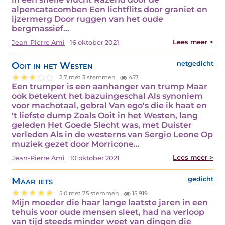
alpencatacomben Een lichtflits door graniet en
ijzermerg Door ruggen van het oude
bergmassief…
Lees meer >
Jean-Pierre Ami
16 oktober 2021
Ooit in het Westen
netgedicht
2.7 met 3 stemmen
457
Een trumper is een aanhanger van trump Maar
ook betekent het bazuingeschal Als synoniem
voor machotaal, gebral Van ego's die ik haat en
't liefste dump Zoals Ooit in het Westen, lang
geleden Het Goede Slecht was, met Duister
verleden Als in de westerns van Sergio Leone Op
muziek gezet door Morricone…
Lees meer >
Jean-Pierre Ami
10 oktober 2021
Maar iets
gedicht
5.0 met 75 stemmen
15.919
Mijn moeder die haar lange laatste jaren in een
tehuis voor oude mensen sleet, had na verloop
van tijd steeds minder weet van dingen die