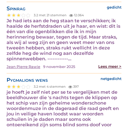
Spinrag
gedicht
3.2 met 21 stemmen
12.064
Je had iets aan de heg staan te verschikken; ik
haalde de herfstdraden uit je haar, en wist: dit is
één van die ogenblikken die ik in mijn
herinnering bewaar, tegen de tijd. Maar straks,
als wij al weg zijn en geen weet meer van ons
tweeën hebben, straks rukt wellicht in deze
zelfde heg de wind nog aan dezelfde
spinnenwebben. ------------…
Lees meer >
Jean Pierre Rawie
9 november 2025
Pygmalions wens
netgedicht
3.2 met 4 stemmen
397
je hoeft je zelf niet per se te vergelijken met de
beeldhouwer die 's nachts tegen de klippen op
het schip van zijn geheime wonderschone
woordenmuze in de dageraad die raad geeft en
jou in veilige haven loodst waar woorden
schuilen in je daden maar soms ook
ontoereikend zijn soms blind soms doof voor