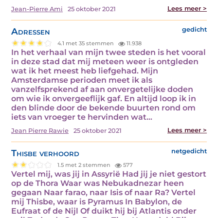
Lees meer >
Jean-Pierre Ami
25 oktober 2021
Adressen
gedicht
4.1 met 35 stemmen
11.938
In het verhaal van mijn twee steden is het vooral
in deze stad dat mij meteen weer is ontgleden
wat ik het meest heb liefgehad. Mijn
Amsterdamse perioden meet ik als
vanzelfsprekend af aan onvergetelijke doden
om wie ik onvergeeflijk gaf. En altijd loop ik in
den blinde door de bekende buurten rond om
iets van vroeger te hervinden wat…
Lees meer >
Jean Pierre Rawie
25 oktober 2021
Thisbe verhoord
netgedicht
1.5 met 2 stemmen
577
Vertel mij, was jij in Assyrië Had jij je niet gestort
op de Thora Waar was Nebukadnezar heen
gegaan Naar farao, naar Isis of naar Ra? Vertel
mij Thisbe, waar is Pyramus In Babylon, de
Eufraat of de Nijl Of duikt hij bij Atlantis onder