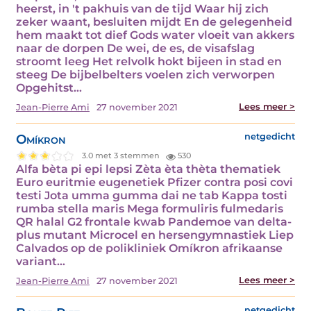
heerst, in 't pakhuis van de tijd Waar hij zich
zeker waant, besluiten mijdt En de gelegenheid
hem maakt tot dief Gods water vloeit van akkers
naar de dorpen De wei, de es, de visafslag
stroomt leeg Het relvolk hokt bijeen in stad en
steeg De bijbelbelters voelen zich verworpen
Opgehitst…
Lees meer >
Jean-Pierre Ami
27 november 2021
Omíkron
netgedicht
3.0 met 3 stemmen
530
Alfa bèta pi epi lepsi Zèta èta thèta thematiek
Euro euritmie eugenetiek Pfizer contra posi covi
testi Jota umma gumma dai ne tab Kappa tosti
rumba stella maris Mega formuliris fulmedaris
QR halal G2 frontale kwab Pandemoe van delta-
plus mutant Microcel en hersengymnastiek Liep
Calvados op de polikliniek Omíkron afrikaanse
variant…
Lees meer >
Jean-Pierre Ami
27 november 2021
netgedicht