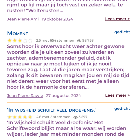
rijmt op lijf maar jij toch vast en zeker wel... te
rusten! "Welterusten…
Lees meer >
Jean Pierre Ami
19 oktober 2024
Moment
gedicht
2.5 met 654 stemmen
98.758
Soms hoor ik onverwacht weer achter gewone
woorden die je uit een zoveel zuiverder en
zachter, adembenemender geluid, dat ik
opnieuw naar je moet kijken of ik je nooit
tevoren zag. Laat al die jaren maar verstrijken;
zolang ik dit bewaren mag kan jou en mij de tijd
niet deren: weer voor het eerst met je alleen
hoor ik de harmonie der sferen…
Lees meer >
Jean Pierre Rawie
27 augustus 2024
'In wijsheid schuilt veel droefenis.'
gedicht
4.6 met 5 stemmen
3.597
'In wijsheid schuilt veel droefenis.' Het
Schriftwoord blijkt maar al te waar: wij worden
wijzer, ieder jaar met minder monden rond de