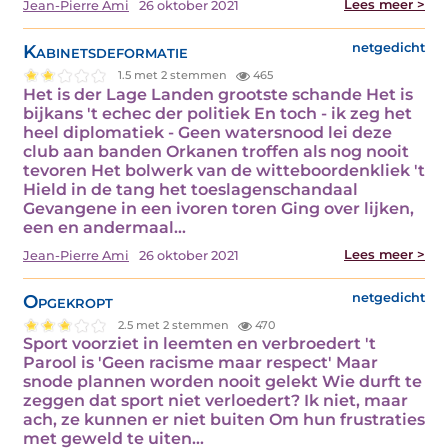
Lees meer >
Jean-Pierre Ami
26 oktober 2021
Kabinetsdeformatie
netgedicht
1.5 met 2 stemmen
465
Het is der Lage Landen grootste schande Het is
bijkans 't echec der politiek En toch - ik zeg het
heel diplomatiek - Geen watersnood lei deze
club aan banden Orkanen troffen als nog nooit
tevoren Het bolwerk van de witteboordenkliek 't
Hield in de tang het toeslagenschandaal
Gevangene in een ivoren toren Ging over lijken,
een en andermaal…
Lees meer >
Jean-Pierre Ami
26 oktober 2021
Opgekropt
netgedicht
2.5 met 2 stemmen
470
Sport voorziet in leemten en verbroedert 't
Parool is 'Geen racisme maar respect' Maar
snode plannen worden nooit gelekt Wie durft te
zeggen dat sport niet verloedert? Ik niet, maar
ach, ze kunnen er niet buiten Om hun frustraties
met geweld te uiten…