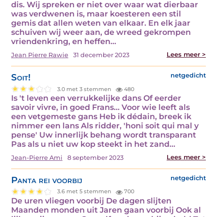
dis. Wij spreken er niet over waar wat dierbaar
was verdwenen is, maar koesteren een stil
gemis dat allen weten van elkaar. En elk jaar
schuiven wij weer aan, de wreed gekrompen
vriendenkring, en heffen…
Lees meer >
Jean Pierre Rawie
31 december 2023
Soit!
netgedicht
3.0 met 3 stemmen
480
Is 't leven een verrukkelijke dans Of eerder
savoir vivre, in goed Frans... Voor wie leeft als
een vetgemeste gans Heb ik dédain, breek ik
nimmer een lans Als ridder, 'honi soit qui mal y
pense' Uw innerlijk behang wordt transparant
Pas als u niet uw kop steekt in het zand…
Lees meer >
Jean-Pierre Ami
8 september 2023
Panta rei voorbij
netgedicht
3.6 met 5 stemmen
700
De uren vliegen voorbij De dagen slijten
Maanden monden uit Jaren gaan voorbij Ook al