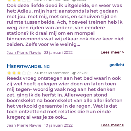
Ook deze liefde deed ik uitgeleide, en weer was
het: Adieu, mijn hart; aanstonds is het gedaan
met jou, met mij, met ons, en schuiven tijd en
ruimte tussenbeide. Ach, hoeveel treinen heb ik
weg zien rijden van andere, van eendere
stations? Ik draai mij om en mompel
binnensmonds wat wij elkaar ook deze keer niet
zeiden. Zelfs voor wie weinig…
Lees meer >
Jean Pierre Rawie
23 januari 2022
Herfstwandeling
gedicht
3.0 met 49 stemmen
27.749
Reeds vroeg ontstegen aan het bed waarin ook
zij wel heeft gelegen wier doen en laten toen
mij tegen- woordig vaak nog aan het denken
zet, ging ik de herfst in. Allerwegen stond
boomskelet na boomskelet van alle allerliefsten
het verkoold geraamte in de regen. Wat is dat
toch ontzettend met relaties die hun einde
kregen; al was je ze ook…
Lees meer >
Jean Pierre Rawie
10 januari 2022