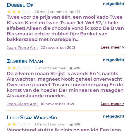
Dubbel Op
netgedicht
2.5 met 2 stemmen
455
Twee voor de prijs van één, een mooi kado Twee
K's van Karel en twee J's van Jet Wel 52, 't hele
alfabet! Alleen die chocola vond ik zozo De B van
Bis smaakt echter dubbel fijn: Banket van
bakkerszaad met marsepein…
Lees meer >
Jean-Pierre Ami
20 november 2021
Zilveren Maan
netgedicht
1.5 met 2 stemmen
498
De zilveren maan Strijkt 's avonds En 's nachts
Als wachter, magneet Nooit geheel onverwacht
Over onze planeet Tussen zonsondergang En de
komst van de hoeder Der minnaars en maagden
Als aanstaande moeder…
Lees meer >
Jean-Pierre Ami
18 november 2021
Lego Star Wars Kid
netgedicht
2.0 met 1 stemmen
598
Vanochtend stuitte ik plots op een kid Een lego