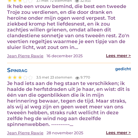
3.1 met 72 stemmen
32.933
Ik heb een vrouw bemind, die best een tweede
Troje zou verdienen, en die door drank en
heroïne onder mijn ogen werd verpest. Tot
ziekbed kromp het liefdesnest, en ik zou
zachtjes willen grienen, omdat alleen dit
clandestiene sonnetje van ons tweeën rest. Zo'n
veertien regeltjes waarmee je een tipje van de
sluier licht, wat zout om in…
Lees meer >
Jean Pierre Rawie
16 december 2025
Spinrag
gedicht
3.5 met 23 stemmen
9.770
Je had iets aan de heg staan te verschikken; ik
haalde de herfstdraden uit je haar, en wist: dit is
één van die ogenblikken die ik in mijn
herinnering bewaar, tegen de tijd. Maar straks,
als wij al weg zijn en geen weet meer van ons
tweeën hebben, straks rukt wellicht in deze
zelfde heg de wind nog aan dezelfde
spinnenwebben. ----------…
Lees meer >
Jean Pierre Rawie
28 november 2025