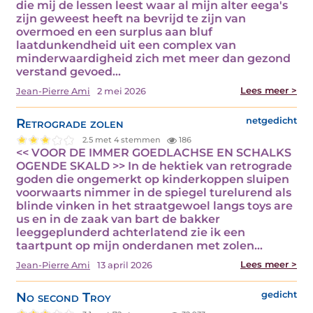
die mij de lessen leest waar al mijn alter eega's
zijn geweest heeft na bevrijd te zijn van
overmoed en een surplus aan bluf
laatdunkendheid uit een complex van
minderwaardigheid zich met meer dan gezond
verstand gevoed…
Lees meer >
Jean-Pierre Ami
2 mei 2026
Retrograde zolen
netgedicht
2.5 met 4 stemmen
186
<< VOOR DE IMMER GOEDLACHSE EN SCHALKS
OGENDE SKALD >> In de hektiek van retrograde
goden die ongemerkt op kinderkoppen sluipen
voorwaarts nimmer in de spiegel turelurend als
blinde vinken in het straatgewoel langs toys are
us en in de zaak van bart de bakker
leeggeplunderd achterlatend zie ik een
taartpunt op mijn onderdanen met zolen…
Lees meer >
Jean-Pierre Ami
13 april 2026
No second Troy
gedicht