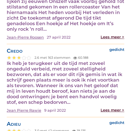
lijken zij eeuwen Onszelf vaak voorbij gehold Tot
stilstand gekomen In een rollercoaster Van het
hiernamaals Het heden voorbij Het verleden in
zicht De toekomst afgerond De tijd tikt
genadeloos Een hoekje af Het hoekje om It’s
only rock ’n roll…
Lees meer >
Jean-Pierre Roosen
27 april 2022
Credo
gedicht
2.6 met 163 stemmen
60.188
Ik heb je terugkeer uit de tijd met zoveel
ongeduld verbeid, met zoveel stelligheid
bezworen, dat als er voor dit rijk gemis in wat ik
schrijf geen plaats meer is ook ik niet voortkan
als tevoren. Wanneer ik ons van het geloof dat
mij in leven houdt beroof, kan niets je aan de
dood ontwringen: je bent een handvol woelig
stof, een schep bedorven…
Lees meer >
Jean Pierre Rawie
9 april 2022
Adieu
gedicht
3.0 met 42 stemmen
19.135