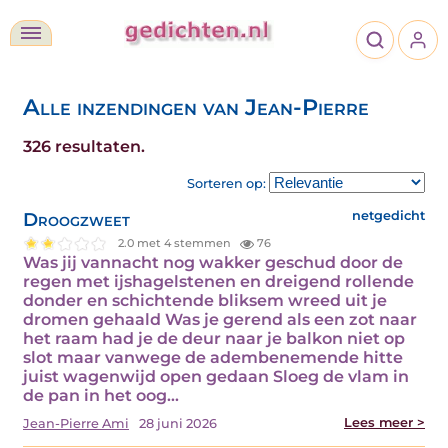
Alle inzendingen van Jean-Pierre
326 resultaten.
Sorteren op:
Droogzweet
netgedicht
2.0 met 4 stemmen
76
Was jij vannacht nog wakker geschud door de
regen met ijshagelstenen en dreigend rollende
donder en schichtende bliksem wreed uit je
dromen gehaald Was je gerend als een zot naar
het raam had je de deur naar je balkon niet op
slot maar vanwege de adembenemende hitte
juist wagenwijd open gedaan Sloeg de vlam in
de pan in het oog…
Lees meer >
Jean-Pierre Ami
28 juni 2026