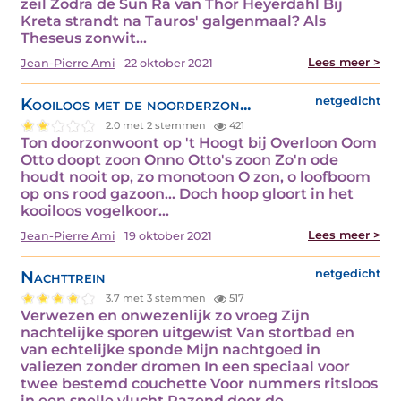
zeil Zodra de Sun Ra van Thor Heyerdahl Bij
Kreta strandt na Tauros' galgenmaal? Als
Theseus zonwit…
Lees meer >
Jean-Pierre Ami
22 oktober 2021
Kooiloos met de noorderzon...
netgedicht
2.0 met 2 stemmen
421
Ton doorzonwoont op 't Hoogt bij Overloon Oom
Otto doopt zoon Onno Otto's zoon Zo'n ode
houdt nooit op, zo monotoon O zon, o loofboom
op ons rood gazoon... Doch hoop gloort in het
kooiloos vogelkoor…
Lees meer >
Jean-Pierre Ami
19 oktober 2021
Nachttrein
netgedicht
3.7 met 3 stemmen
517
Verwezen en onwezenlijk zo vroeg Zijn
nachtelijke sporen uitgewist Van stortbad en
van echtelijke sponde Mijn nachtgoed in
valiezen zonder dromen In een speciaal voor
twee bestemd couchette Voor nummers ritsloos
in een snelle vlucht Razend door de