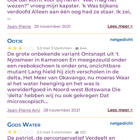
wezen?" vroeg mijn kapster. 'k Was bijkans
verdoofd Alleen aan één oog had ze staar. Ik zei,
…
Lees meer >
Jean-Pierre
29 november 2021
Ootje
netgedicht
3.0 met 3 stemmen
644
De grote onbekende variant Ontsnapt uit 't
Nyosmeer in Kameroen En meegezeuld onder
een reebokschoen Is onder ons, onzichtbare
mutant Lang hield hij zich verscholen in de
delta, Het Meer van Okavango, nu moeras Waar
al het water heenging en het was Is
werelderfgoed in Noord-west Botswana Die
'delta' hebben wij nu ook gekregen Dat
microscopisch…
Lees meer >
Jean-Pierre Ami
28 november 2021
Gods Water
netgedicht
2.0 met 3 stemmen
523
De patriot, de oerconservatief Verdeelt en