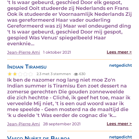
't Is waar gebeurd, geschied Door elk gespot,
gespied Ooit studeerde zij Nederlands en Frans
Ook ik studeerde er Voornaamlijk Nederlands Zij
was gereformeerd Haar vader ouderling
Gereformeerd was zij Maar wel ondeugend ding
't Is waar gebeurd, geschied Door mij gespot,
gespied Was Venus' spiegelbeeld Haar
evenknie…
Lees meer >
Jean-Pierre Ami
1 oktober 2021
Indian Tiramisu
netgedicht
2.3 met 3 stemmen
630
Ik ben de nazomer nog lang niet moe Zo'n
Indian summer is Tiramisu Een zoet dessert na
zomerse gerechten Die gouden zonneweelde
die zich hechtte - Cliché, ik geef het toe, maar ik
verveelde Mij niet, 't is een oud woord waar ik
mee speelde - Geen mosterd na de maaltijd die
'k u deelde 't Was eerder de cognac die 'k…
Lees meer >
Jean-Pierre Ami
28 september 2021
Vasco Nuñez de Balboa
netgedicht