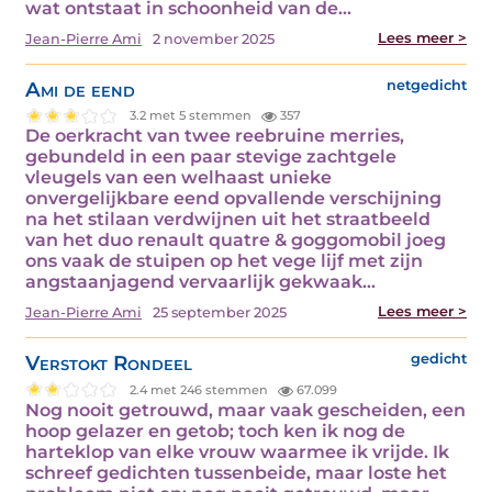
wat ontstaat in schoonheid van de…
Lees meer >
Jean-Pierre Ami
2 november 2025
Ami de eend
netgedicht
3.2 met 5 stemmen
357
De oerkracht van twee reebruine merries,
gebundeld in een paar stevige zachtgele
vleugels van een welhaast unieke
onvergelijkbare eend opvallende verschijning
na het stilaan verdwijnen uit het straatbeeld
van het duo renault quatre & goggomobil joeg
ons vaak de stuipen op het vege lijf met zijn
angstaanjagend vervaarlijk gekwaak…
Lees meer >
Jean-Pierre Ami
25 september 2025
Verstokt Rondeel
gedicht
2.4 met 246 stemmen
67.099
Nog nooit getrouwd, maar vaak gescheiden, een
hoop gelazer en getob; toch ken ik nog de
harteklop van elke vrouw waarmee ik vrijde. Ik
schreef gedichten tussenbeide, maar loste het