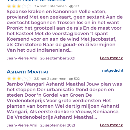
3.4 met 5 stemmen
513
Spaanse kraken en kanonnen Volle vaten,
proviand Met een zeekaart, geen sextant Aan de
overtocht begonnen Trossen los en in het want
Pronkt het grootzeil aan de ra's En de mast voor
het kasteel Met de voorstag boven 't spant
Koersend voor en aan de wind Met jacobsstaf,
als Christoforo Naar de goud- en zilvermijnen
Van het oud Indianenland…
Lees meer >
Jean-Pierre Ami
26 september 2021
Ashanti Maathai
netgedicht
2.5 met 2 stemmen
502
Jambo Wangari Ashanti Maathai Jouw plan was
het stoppen Der urbanisatie Rond dorpen en
steden Door 'n Gordel van Groen De
Vredenobelprijs Voor grote verdiensten Het
planten van bomen Wel dertig miljoen Ashanti
Wangari, Als eerste donkere Vrouw, Keniaanse,
De Vredenobelprijs Ashanti Maathai…
Lees meer >
Jean-Pierre Ami
25 september 2021