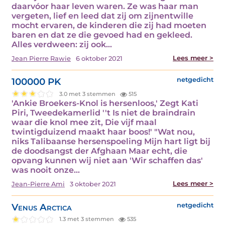
daarvóor haar leven waren. Ze was haar man
vergeten, lief en leed dat zij om zijnentwille
mocht ervaren, de kinderen die zij had moeten
baren en dat ze die gevoed had en gekleed.
Alles verdween: zij ook…
Lees meer >
Jean Pierre Rawie
6 oktober 2021
100000 PK
netgedicht
3.0 met 3 stemmen
515
'Ankie Broekers-Knol is hersenloos,' Zegt Kati
Piri, Tweedekamerlid ''t Is niet de braindrain
waar die knol mee zit, Die vijf maal
twintigduizend maakt haar boos!' "Wat nou,
niks Talibaanse hersenspoeling Mijn hart ligt bij
de doodsangst der Afghaan Maar echt, die
opvang kunnen wij niet aan 'Wir schaffen das'
was nooit onze…
Lees meer >
Jean-Pierre Ami
3 oktober 2021
Venus Arctica
netgedicht
1.3 met 3 stemmen
535