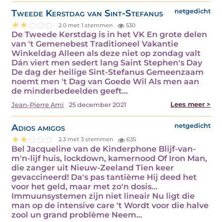
Tweede Kerstdag van Sint-Stefanus
netgedicht
2.0 met 1 stemmen
530
De Tweede Kerstdag is in het VK En grote delen
van 't Gemenebest Traditioneel Vakantie
Winkeldag Alleen als deze niet op zondag valt
Dán viert men sedert lang Saint Stephen's Day
De dag der heilige Sint-Stefanus Gemeenzaam
noemt men 't Dag van Goede Wil Als men aan
de minderbedeelden geeft…
Lees meer >
Jean-Pierre Ami
25 december 2021
Adios amigos
netgedicht
2.3 met 3 stemmen
635
Bel Jacqueline van de Kinderphone Blijf-van-
m'n-lijf huis, lockdown, kamernood Of Iron Man,
die zanger uit Nieuw-Zeeland Tien keer
gevaccineerd! Da's pas tantième Hij deed het
voor het geld, maar met zo'n dosis...
Immuunsystemen zijn niet lineair Nu ligt die
man op de intensive care 't Wordt voor die halve
zool un grand problème Neem…