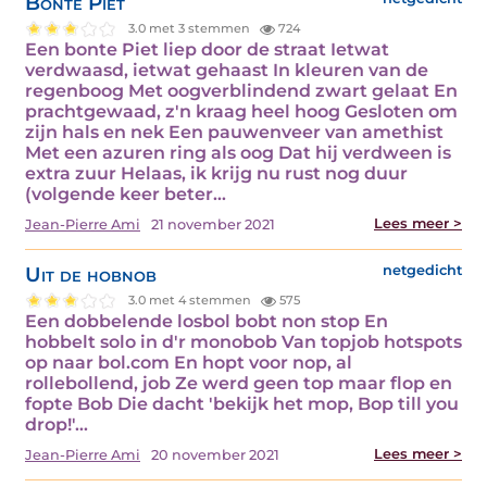
Bonte Piet
3.0 met 3 stemmen
724
Een bonte Piet liep door de straat Ietwat
verdwaasd, ietwat gehaast In kleuren van de
regenboog Met oogverblindend zwart gelaat En
prachtgewaad, z'n kraag heel hoog Gesloten om
zijn hals en nek Een pauwenveer van amethist
Met een azuren ring als oog Dat hij verdween is
extra zuur Helaas, ik krijg nu rust nog duur
(volgende keer beter…
Lees meer >
Jean-Pierre Ami
21 november 2021
Uit de hobnob
netgedicht
3.0 met 4 stemmen
575
Een dobbelende losbol bobt non stop En
hobbelt solo in d'r monobob Van topjob hotspots
op naar bol.com En hopt voor nop, al
rollebollend, job Ze werd geen top maar flop en
fopte Bob Die dacht 'bekijk het mop, Bop till you
drop!'…
Lees meer >
Jean-Pierre Ami
20 november 2021