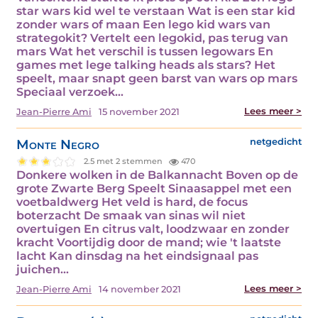
star wars kid wel te verstaan Wat is een star kid
zonder wars of maan Een lego kid wars van
strategokit? Vertelt een legokid, pas terug van
mars Wat het verschil is tussen legowars En
games met lege talking heads als stars? Het
speelt, maar snapt geen barst van wars op mars
Speciaal verzoek…
Lees meer >
Jean-Pierre Ami
15 november 2021
Monte Negro
netgedicht
2.5 met 2 stemmen
470
Donkere wolken in de Balkannacht Boven op de
grote Zwarte Berg Speelt Sinaasappel met een
voetbaldwerg Het veld is hard, de focus
boterzacht De smaak van sinas wil niet
overtuigen En citrus valt, loodzwaar en zonder
kracht Voortijdig door de mand; wie 't laatste
lacht Kan dinsdag na het eindsignaal pas
juichen…
Lees meer >
Jean-Pierre Ami
14 november 2021