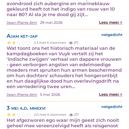
avondrood zich aubergine en marineblauw
gekleurd heeft tot het indigo van rouw van 10
naar 80? Al sla je me dood gij zijt…
Lees meer >
Jean-Pierre Ami
29 mei 2026
Ajam ket-jap
netgedicht
2.3 met 6 stemmen
217
Wat toont ons het historisch materiaal van de
kampdagboeken van Vuyk vertelt zij het
'Indische zwijgen' verhaal van dappere vrouwen
- geen verborgen angsten van edelmoedige
moeders met spruiten hun armen beschermend
om hun dochters' schouders het hongerontbijt
en hun daaglijkse dood hun overlevingsdrift na
een vernedering twee uren…
Lees meer >
Jean-Pierre Ami
5 mei 2026
3 mei a.d. mmxxvi
netgedicht
2.0 met 6 stemmen
217
Het afgezworen ego waar mijn geest zich nooit
geheel mee vereenzelvigd heeft als reisgenoot