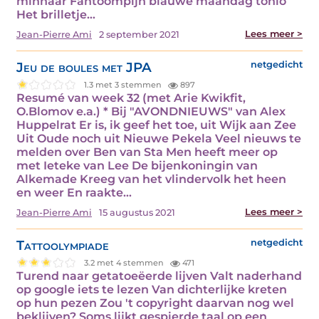
minnaar Fantoompijn blauwe maandag tonio
Het brilletje…
Lees meer >
Jean-Pierre Ami
2 september 2021
Jeu de boules met JPA
netgedicht
1.3 met 3 stemmen
897
Resumé van week 32 (met Arie Kwikfit,
O.Blomov e.a.) * Bij "AVONDNIEUWS" van Alex
Huppelrat Er is, ik geef het toe, uit Wijk aan Zee
Uit Oude noch uit Nieuwe Pekela Veel nieuws te
melden over Ben van Sta Men heeft meer op
met Ieteke van Lee De bijenkoningin van
Alkemade Kreeg van het vlindervolk het heen
en weer En raakte…
Lees meer >
Jean-Pierre Ami
15 augustus 2021
Tattoolympiade
netgedicht
3.2 met 4 stemmen
471
Turend naar getatoeëerde lijven Valt naderhand
op google iets te lezen Van dichterlijke kreten
op hun pezen Zou 't copyright daarvan nog wel
beklijven? Soms lijkt gespierde taal op een