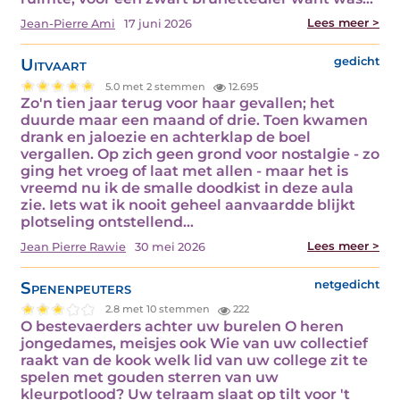
Lees meer >
Jean-Pierre Ami
17 juni 2026
Uitvaart
gedicht
5.0 met 2 stemmen
12.695
Zo'n tien jaar terug voor haar gevallen; het
duurde maar een maand of drie. Toen kwamen
drank en jaloezie en achterklap de boel
vergallen. Op zich geen grond voor nostalgie - zo
ging het vroeg of laat met allen - maar het is
vreemd nu ik de smalle doodkist in deze aula
zie. Iets wat ik nooit geheel aanvaardde blijkt
plotseling ontstellend…
Lees meer >
Jean Pierre Rawie
30 mei 2026
Spenenpeuters
netgedicht
2.8 met 10 stemmen
222
O bestevaerders achter uw burelen O heren
jongedames, meisjes ook Wie van uw collectief
raakt van de kook welk lid van uw college zit te
spelen met gouden sterren van uw
kleurpotlood? Uw telraam slaat op tilt voor 't