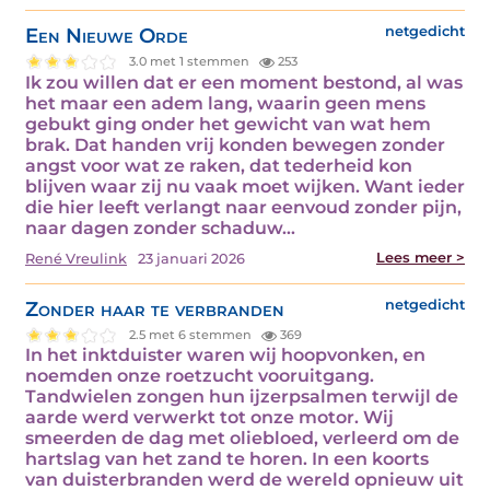
Een Nieuwe Orde
netgedicht
3.0 met 1 stemmen
253
Ik zou willen dat er een moment bestond, al was
het maar een adem lang, waarin geen mens
gebukt ging onder het gewicht van wat hem
brak. Dat handen vrij konden bewegen zonder
angst voor wat ze raken, dat tederheid kon
blijven waar zij nu vaak moet wijken. Want ieder
die hier leeft verlangt naar eenvoud zonder pijn,
naar dagen zonder schaduw…
Lees meer >
René Vreulink
23 januari 2026
Zonder haar te verbranden
netgedicht
2.5 met 6 stemmen
369
In het inktduister waren wij hoopvonken, en
noemden onze roetzucht vooruitgang.
Tandwielen zongen hun ijzerpsalmen terwijl de
aarde werd verwerkt tot onze motor. Wij
smeerden de dag met oliebloed, verleerd om de
hartslag van het zand te horen. In een koorts
van duisterbranden werd de wereld opnieuw uit