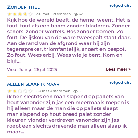
Zonder titel
netgedicht
3.8 met 5 stemmen
62
Kijk hoe de wereld beeft, de hemel weent. Het is
fout, fout als een boom zonder bladeren. Zonder
schors, zonder wortels. Bos zonder bomen. Zo
fout. De ijskou van de ware tweespalt staat daar.
Aan de rand van de afgrond waar hij zijn
tegenspreker, triomfantelijk, snoert en bespot.
Zo fout. Wees erbij. Wees wie je bent. Kom en
blijf…
Lees meer >
Wout Joling
26 juli 2026
alleen slaap ik maar
netgedicht
2.3 met 3 stemmen
221
ik ben slechts een man slapend op pallets van
hout vanonder zijn jas een meermaals roepen is
hij alleen maar de man die op pallets slaapt
man slapend op hout breed palet zonder
kleuren vlonder verdreven vanonder zijn jas
roept een slechts drijvende man alleen slaap ik
maar…