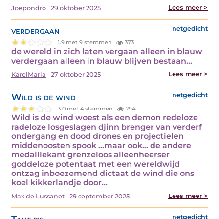
Lees meer >
Joepondro
29 oktober 2025
verdergaan
netgedicht
1.9 met 9 stemmen
373
de wereld in zich laten vergaan alleen in blauw
verdergaan alleen in blauw blijven bestaan…
Lees meer >
KarelMaria
27 oktober 2025
Wild is de wind
netgedicht
3.0 met 4 stemmen
294
Wild is de wind woest als een demon redeloze
radeloze losgeslagen djinn brenger van verderf
ondergang en dood drones en projectielen
middenoosten spook ...maar ook... de andere
medaillekant grenzeloos alleenheerser
goddeloze potentaat met een wereldwijd
ontzag inboezemend dictaat de wind die ons
koel kikkerlandje door…
Lees meer >
Max de Lussanet
29 september 2025
Tant pis
netgedicht