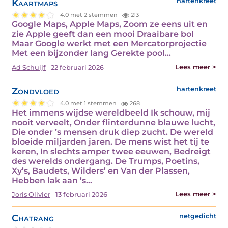
Kaartmaps
hartenkreet
4.0 met 2 stemmen
213
Google Maps, Apple Maps, Zoom ze eens uit en
zie Apple geeft dan een mooi Draaibare bol
Maar Google werkt met een Mercatorprojectie
Met een bijzonder lang Gerekte pool…
Lees meer >
Ad Schuijf
22 februari 2026
Zondvloed
hartenkreet
4.0 met 1 stemmen
268
Het immens wijdse wereldbeeld Ik schouw, mij
nooit verveelt, Onder flinterdunne blauwe lucht,
Die onder ’s mensen druk diep zucht. De wereld
bloeide miljarden jaren. De mens wist het tij te
keren, In slechts amper twee eeuwen, Bedreigt
des werelds ondergang. De Trumps, Poetins,
Xy’s, Baudets, Wilders’ en Van der Plassen,
Hebben lak aan ’s…
Lees meer >
Joris Olivier
13 februari 2026
Chatrang
netgedicht