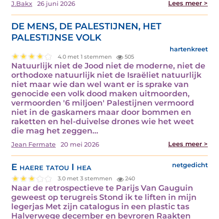
Lees meer >
J.Bakx
26 juni 2026
DE MENS, DE PALESTIJNEN, HET
PALESTIJNSE VOLK
hartenkreet
4.0 met 1 stemmen
505
Natuurlijk niet de Jood niet de moderne, niet de
orthodoxe natuurlijk niet de Israëliet natuurlijk
niet maar wie dan wel want er is sprake van
genocide een volk dood maken uitmoorden,
vermoorden '6 miljoen' Palestijnen vermoord
niet in de gaskamers maar door bommen en
raketten en hel-duivelse drones wie het weet
die mag het zeggen…
Lees meer >
Jean Fermate
20 mei 2026
E haere tatou I hea
netgedicht
3.0 met 3 stemmen
240
Naar de retrospectieve te Parijs Van Gauguin
geweest op terugreis Stond ik te liften in mijn
legerjas Met zijn catalogus in een plastic tas
Halverwege december en bevroren Raakten