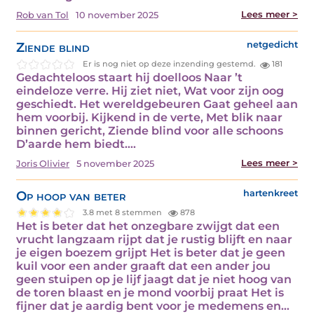
Lees meer >
Rob van Tol
10 november 2025
Ziende blind
netgedicht
Er is nog niet op deze inzending gestemd.
181
Gedachteloos staart hij doelloos Naar ’t
eindeloze verre. Hij ziet niet, Wat voor zijn oog
geschiedt. Het wereldgebeuren Gaat geheel aan
hem voorbij. Kijkend in de verte, Met blik naar
binnen gericht, Ziende blind voor alle schoons
D’aarde hem biedt.…
Lees meer >
Joris Olivier
5 november 2025
Op hoop van beter
hartenkreet
3.8 met 8 stemmen
878
Het is beter dat het onzegbare zwijgt dat een
vrucht langzaam rijpt dat je rustig blijft en naar
je eigen boezem grijpt Het is beter dat je geen
kuil voor een ander graaft dat een ander jou
geen stuipen op je lijf jaagt dat je niet hoog van
de toren blaast en je mond voorbij praat Het is
fijner dat je aardig bent voor je medemens en…