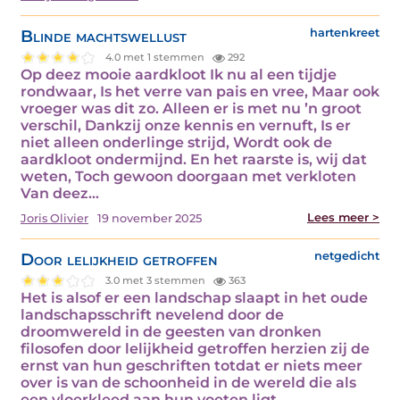
Blinde machtswellust
hartenkreet
4.0 met 1 stemmen
292
Op deez mooie aardkloot Ik nu al een tijdje
rondwaar, Is het verre van pais en vree, Maar ook
vroeger was dit zo. Alleen er is met nu ’n groot
verschil, Dankzij onze kennis en vernuft, Is er
niet alleen onderlinge strijd, Wordt ook de
aardkloot ondermijnd. En het raarste is, wij dat
weten, Toch gewoon doorgaan met verkloten
Van deez…
Lees meer >
Joris Olivier
19 november 2025
Door lelijkheid getroffen
netgedicht
3.0 met 3 stemmen
363
Het is alsof er een landschap slaapt in het oude
landschapsschrift nevelend door de
droomwereld in de geesten van dronken
filosofen door lelijkheid getroffen herzien zij de
ernst van hun geschriften totdat er niets meer
over is van de schoonheid in de wereld die als
een vloerkleed aan hun voeten ligt.…