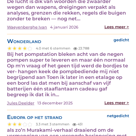
De lucht is dik van woorden die zwaarder
wegen dan wapens, dreigingen verpakt als
analyses, grenzen die rekken, regels die buigen
zonder te breken — nog net…
Lees meer >
Waeyenberghe Ivan
4 januari 2026
Wonderland
gedicht
4.0 met 6 stemmen
23.788
Bij het pompstation bleken acht van de negen
pompen super te leveren en maar één normaal
Op m'n vraag of het geen tijd werd de bordjes te
ver- hangen keek de pompbediende mij niet
begrijpend aan Toen ik later in een etalage op
een bord las dat men bij aanschaf van vijf
batterijen één staaflantaarn cadeau gaf
begreep ik dat ik in…
Lees meer >
Jules Deelder
13 december 2025
Europa op het strand
netgedicht
3.3 met 3 stemmen
451
als zo’n Murakami-verhaal draaiend om de
vermenging van een verengde herinnering met