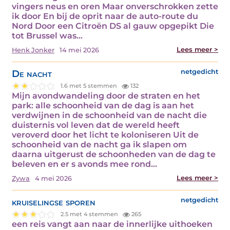
vingers neus en oren Maar onverschrokken zette
ik door En bij de oprit naar de auto-route du
Nord Door een Citroën DS al gauw opgepikt Die
tot Brussel was…
Lees meer >
Henk Jonker
14 mei 2026
De nacht
netgedicht
1.6 met 5 stemmen
132
Mijn avondwandeling door de straten en het
park: alle schoonheid van de dag is aan het
verdwijnen in de schoonheid van de nacht die
duisternis vol leven dat de wereld heeft
veroverd door het licht te koloniseren Uit de
schoonheid van de nacht ga ik slapen om
daarna uitgerust de schoonheden van de dag te
beleven en er s avonds mee rond…
Lees meer >
Zywa
4 mei 2026
kruiselingse sporen
netgedicht
2.5 met 4 stemmen
265
een reis vangt aan naar de innerlijke uithoeken