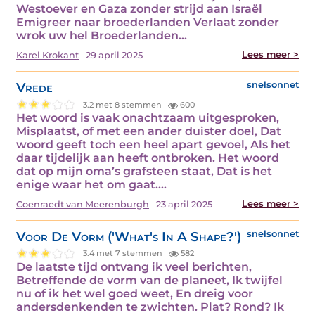
Westoever en Gaza zonder strijd aan Israël
Emigreer naar broederlanden Verlaat zonder
wrok uw hel Broederlanden…
Lees meer >
Karel Krokant
29 april 2025
Vrede
snelsonnet
3.2 met 8 stemmen
600
Het woord is vaak onachtzaam uitgesproken,
Misplaatst, of met een ander duister doel, Dat
woord geeft toch een heel apart gevoel, Als het
daar tijdelijk aan heeft ontbroken. Het woord
dat op mijn oma’s grafsteen staat, Dat is het
enige waar het om gaat.…
Lees meer >
Coenraedt van Meerenburgh
23 april 2025
Voor De Vorm ('What's In A Shape?')
snelsonnet
3.4 met 7 stemmen
582
De laatste tijd ontvang ik veel berichten,
Betreffende de vorm van de planeet, Ik twijfel
nu of ik het wel goed weet, En dreig voor
andersdenkenden te zwichten. Plat? Rond? Ik