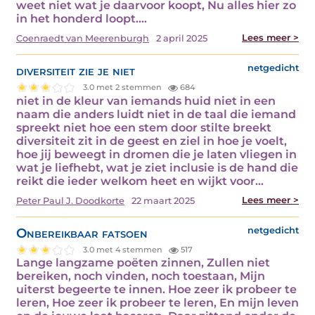
weet niet wat je daarvoor koopt, Nu alles hier zo
in het honderd loopt.…
Lees meer >
Coenraedt van Meerenburgh
2 april 2025
diversiteit zie je niet
netgedicht
3.0 met 2 stemmen
684
niet in de kleur van iemands huid niet in een
naam die anders luidt niet in de taal die iemand
spreekt niet hoe een stem door stilte breekt
diversiteit zit in de geest en ziel in hoe je voelt,
hoe jij beweegt in dromen die je laten vliegen in
wat je liefhebt, wat je ziet inclusie is de hand die
reikt die ieder welkom heet en wijkt voor…
Lees meer >
Peter Paul J. Doodkorte
22 maart 2025
Onbereikbaar fatsoen
netgedicht
3.0 met 4 stemmen
517
Lange langzame poëten zinnen, Zullen niet
bereiken, noch vinden, noch toestaan, Mijn
uiterst begeerte te innen. Hoe zeer ik probeer te
leren, Hoe zeer ik probeer te leren, En mijn leven