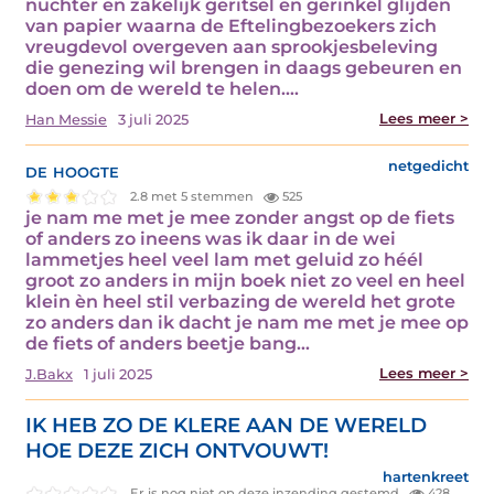
nuchter en zakelijk geritsel en gerinkel glijden
van papier waarna de Eftelingbezoekers zich
vreugdevol overgeven aan sprookjesbeleving
die genezing wil brengen in daags gebeuren en
doen om de wereld te helen.…
Lees meer >
Han Messie
3 juli 2025
de hoogte
netgedicht
2.8 met 5 stemmen
525
je nam me met je mee zonder angst op de fiets
of anders zo ineens was ik daar in de wei
lammetjes heel veel lam met geluid zo héél
groot zo anders in mijn boek niet zo veel en heel
klein èn heel stil verbazing de wereld het grote
zo anders dan ik dacht je nam me met je mee op
de fiets of anders beetje bang…
Lees meer >
J.Bakx
1 juli 2025
IK HEB ZO DE KLERE AAN DE WERELD
HOE DEZE ZICH ONTVOUWT!
hartenkreet
Er is nog niet op deze inzending gestemd.
428