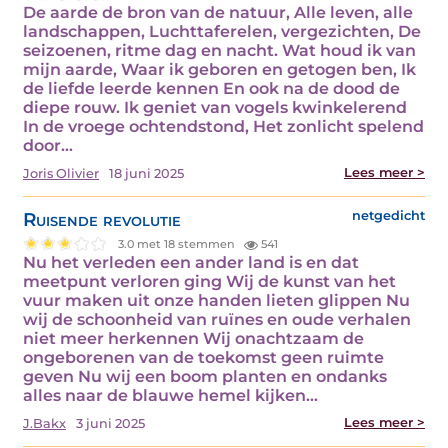
De aarde de bron van de natuur, Alle leven, alle
landschappen, Luchttaferelen, vergezichten, De
seizoenen, ritme dag en nacht. Wat houd ik van
mijn aarde, Waar ik geboren en getogen ben, Ik
de liefde leerde kennen En ook na de dood de
diepe rouw. Ik geniet van vogels kwinkelerend
In de vroege ochtendstond, Het zonlicht spelend
door…
Lees meer >
Joris Olivier
18 juni 2025
Ruisende revolutie
netgedicht
3.0 met 18 stemmen
541
Nu het verleden een ander land is en dat
meetpunt verloren ging Wij de kunst van het
vuur maken uit onze handen lieten glippen Nu
wij de schoonheid van ruïnes en oude verhalen
niet meer herkennen Wij onachtzaam de
ongeborenen van de toekomst geen ruimte
geven Nu wij een boom planten en ondanks
alles naar de blauwe hemel kijken…
Lees meer >
J.Bakx
3 juni 2025