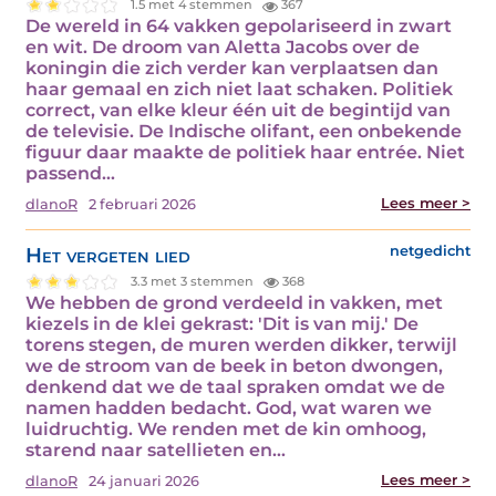
1.5 met 4 stemmen
367
De wereld in 64 vakken gepolariseerd in zwart
en wit. De droom van Aletta Jacobs over de
koningin die zich verder kan verplaatsen dan
haar gemaal en zich niet laat schaken. Politiek
correct, van elke kleur één uit de begintijd van
de televisie. De Indische olifant, een onbekende
figuur daar maakte de politiek haar entrée. Niet
passend…
Lees meer >
dlanoR
2 februari 2026
Het vergeten lied
netgedicht
3.3 met 3 stemmen
368
We hebben de grond verdeeld in vakken, met
kiezels in de klei gekrast: 'Dit is van mij.' De
torens stegen, de muren werden dikker, terwijl
we de stroom van de beek in beton dwongen,
denkend dat we de taal spraken omdat we de
namen hadden bedacht. God, wat waren we
luidruchtig. We renden met de kin omhoog,
starend naar satellieten en…
Lees meer >
dlanoR
24 januari 2026