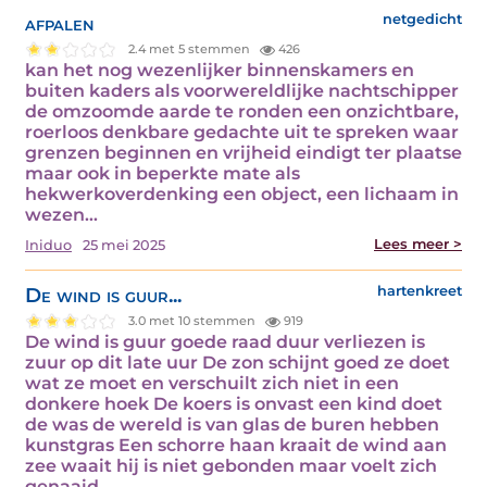
afpalen
netgedicht
2.4 met 5 stemmen
426
kan het nog wezenlijker binnenskamers en
buiten kaders als voorwereldlijke nachtschipper
de omzoomde aarde te ronden een onzichtbare,
roerloos denkbare gedachte uit te spreken waar
grenzen beginnen en vrijheid eindigt ter plaatse
maar ook in beperkte mate als
hekwerkoverdenking een object, een lichaam in
wezen…
Lees meer >
Iniduo
25 mei 2025
De wind is guur...
hartenkreet
3.0 met 10 stemmen
919
De wind is guur goede raad duur verliezen is
zuur op dit late uur De zon schijnt goed ze doet
wat ze moet en verschuilt zich niet in een
donkere hoek De koers is onvast een kind doet
de was de wereld is van glas de buren hebben
kunstgras Een schorre haan kraait de wind aan
zee waait hij is niet gebonden maar voelt zich
genaaid.…