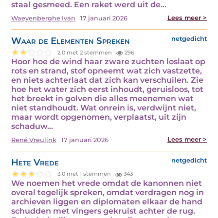
staal gesmeed. Een raket werd uit de…
Lees meer >
Waeyenberghe Ivan
17 januari 2026
Waar de Elementen Spreken
netgedicht
2.0 met 2 stemmen
296
Hoor hoe de wind haar zware zuchten loslaat op
rots en strand, stof opneemt wat zich vastzette,
en niets achterlaat dat zich kan verschuilen. Zie
hoe het water zich eerst inhoudt, geruisloos, tot
het breekt in golven die alles meenemen wat
niet standhoudt. Wat onrein is, verdwijnt niet,
maar wordt opgenomen, verplaatst, uit zijn
schaduw…
Lees meer >
René Vreulink
17 januari 2026
Hete Vrede
netgedicht
3.0 met 1 stemmen
343
We noemen het vrede omdat de kanonnen niet
overal tegelijk spreken, omdat verdragen nog in
archieven liggen en diplomaten elkaar de hand
schudden met vingers gekruist achter de rug.