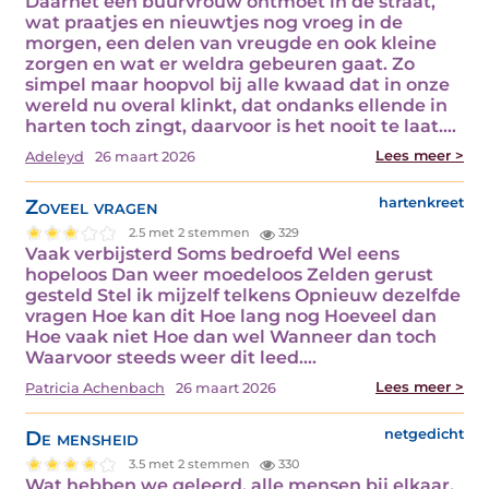
Daarnet een buurvrouw ontmoet in de straat,
wat praatjes en nieuwtjes nog vroeg in de
morgen, een delen van vreugde en ook kleine
zorgen en wat er weldra gebeuren gaat. Zo
simpel maar hoopvol bij alle kwaad dat in onze
wereld nu overal klinkt, dat ondanks ellende in
harten toch zingt, daarvoor is het nooit te laat.…
Lees meer >
Adeleyd
26 maart 2026
Zoveel vragen
hartenkreet
2.5 met 2 stemmen
329
Vaak verbijsterd Soms bedroefd Wel eens
hopeloos Dan weer moedeloos Zelden gerust
gesteld Stel ik mijzelf telkens Opnieuw dezelfde
vragen Hoe kan dit Hoe lang nog Hoeveel dan
Hoe vaak niet Hoe dan wel Wanneer dan toch
Waarvoor steeds weer dit leed.…
Lees meer >
Patricia Achenbach
26 maart 2026
De mensheid
netgedicht
3.5 met 2 stemmen
330
Wat hebben we geleerd, alle mensen bij elkaar,