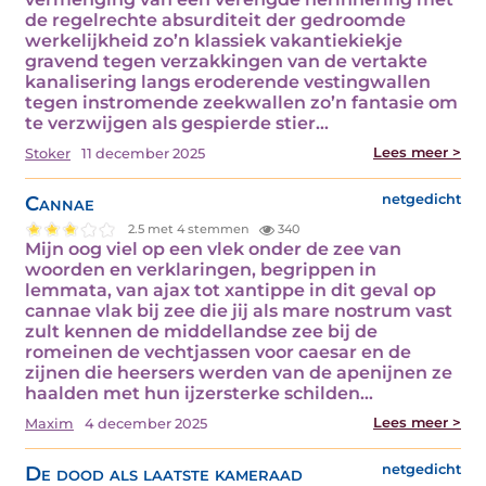
de regelrechte absurditeit der gedroomde
werkelijkheid zo’n klassiek vakantiekiekje
gravend tegen verzakkingen van de vertakte
kanalisering langs eroderende vestingwallen
tegen instromende zeekwallen zo’n fantasie om
te verzwijgen als gespierde stier…
Lees meer >
Stoker
11 december 2025
Cannae
netgedicht
2.5 met 4 stemmen
340
Mijn oog viel op een vlek onder de zee van
woorden en verklaringen, begrippen in
lemmata, van ajax tot xantippe in dit geval op
cannae vlak bij zee die jij als mare nostrum vast
zult kennen de middellandse zee bij de
romeinen de vechtjassen voor caesar en de
zijnen die heersers werden van de apenijnen ze
haalden met hun ijzersterke schilden…
Lees meer >
Maxim
4 december 2025
De dood als laatste kameraad
netgedicht