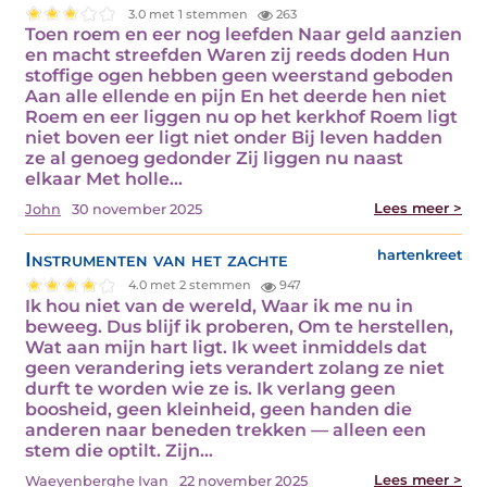
3.0 met 1 stemmen
263
Toen roem en eer nog leefden Naar geld aanzien
en macht streefden Waren zij reeds doden Hun
stoffige ogen hebben geen weerstand geboden
Aan alle ellende en pijn En het deerde hen niet
Roem en eer liggen nu op het kerkhof Roem ligt
niet boven eer ligt niet onder Bij leven hadden
ze al genoeg gedonder Zij liggen nu naast
elkaar Met holle…
Lees meer >
John
30 november 2025
Instrumenten van het zachte
hartenkreet
4.0 met 2 stemmen
947
Ik hou niet van de wereld, Waar ik me nu in
beweeg. Dus blijf ik proberen, Om te herstellen,
Wat aan mijn hart ligt. Ik weet inmiddels dat
geen verandering iets verandert zolang ze niet
durft te worden wie ze is. Ik verlang geen
boosheid, geen kleinheid, geen handen die
anderen naar beneden trekken — alleen een
stem die optilt. Zijn…
Lees meer >
Waeyenberghe Ivan
22 november 2025