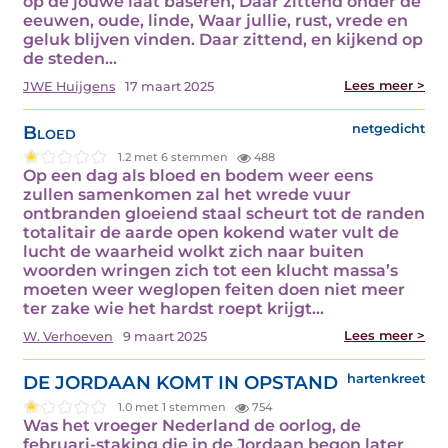
op de jouwe laat baseren, Daar zittend onder de
eeuwen, oude, linde, Waar jullie, rust, vrede en
geluk blijven vinden. Daar zittend, en kijkend op
de steden…
Lees meer >
JWE Huijgens
17 maart 2025
Bloed
netgedicht
1.2 met 6 stemmen
488
Op een dag als bloed en bodem weer eens
zullen samenkomen zal het wrede vuur
ontbranden gloeiend staal scheurt tot de randen
totalitair de aarde open kokend water vult de
lucht de waarheid wolkt zich naar buiten
woorden wringen zich tot een klucht massa’s
moeten weer weglopen feiten doen niet meer
ter zake wie het hardst roept krijgt…
Lees meer >
W. Verhoeven
9 maart 2025
DE JORDAAN KOMT IN OPSTAND
hartenkreet
1.0 met 1 stemmen
754
Was het vroeger Nederland de oorlog, de
februari-staking die in de Jordaan begon later