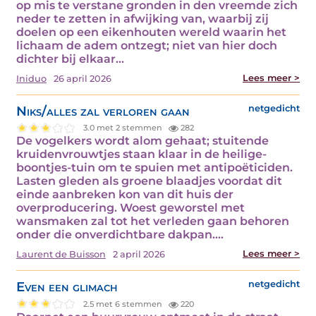
op mis te verstane gronden in den vreemde zich
neder te zetten in afwijking van, waarbij zij
doelen op een eikenhouten wereld waarin het
lichaam de adem ontzegt; niet van hier doch
dichter bij elkaar…
Lees meer >
Iniduo
26 april 2026
Niks/alles zal verloren gaan
netgedicht
3.0 met 2 stemmen
282
De vogelkers wordt alom gehaat; stuitende
kruidenvrouwtjes staan klaar in de heilige-
boontjes-tuin om te spuien met antipoëticiden.
Lasten gleden als groene blaadjes voordat dit
einde aanbreken kon van dit huis der
overproducering. Woest geworstel met
wansmaken zal tot het verleden gaan behoren
onder die onverdichtbare dakpan.…
Lees meer >
Laurent de Buisson
2 april 2026
Even een glimach
netgedicht
2.5 met 6 stemmen
220