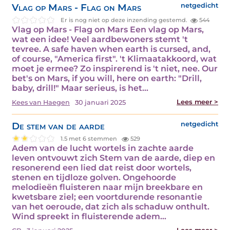
Vlag op Mars - Flag on Mars
netgedicht
Er is nog niet op deze inzending gestemd.
544
Vlag op Mars - Flag on Mars Een vlag op Mars,
wat een idee! Veel aardbewoners stemt 't
tevree. A safe haven when earth is cursed, and,
of course, "America first". 't Klimaatakkoord, wat
moet je ermee? Zo inspirerend is 't niet, nee. Our
bet's on Mars, if you will, here on earth: "Drill,
baby, drill!" Maar serieus, is het…
Lees meer >
Kees van Haegen
30 januari 2025
De stem van de aarde
netgedicht
1.5 met 6 stemmen
529
Adem van de lucht wortels in zachte aarde
leven ontvouwt zich Stem van de aarde, diep en
resonerend een lied dat reist door wortels,
stenen en tijdloze golven. Ongehoorde
melodieën fluisteren naar mijn breekbare en
kwetsbare ziel; een voortdurende resonantie
van het oeroude, dat zich als schaduw onthult.
Wind spreekt in fluisterende adem…