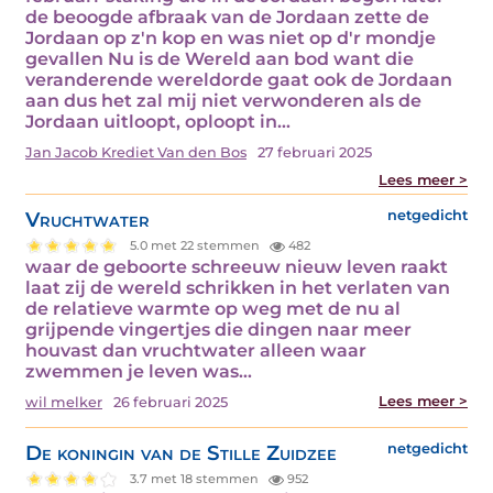
de beoogde afbraak van de Jordaan zette de
Jordaan op z'n kop en was niet op d'r mondje
gevallen Nu is de Wereld aan bod want die
veranderende wereldorde gaat ook de Jordaan
aan dus het zal mij niet verwonderen als de
Jordaan uitloopt, oploopt in…
Jan Jacob Krediet Van den Bos
27 februari 2025
Lees meer >
Vruchtwater
netgedicht
5.0 met 22 stemmen
482
waar de geboorte schreeuw nieuw leven raakt
laat zij de wereld schrikken in het verlaten van
de relatieve warmte op weg met de nu al
grijpende vingertjes die dingen naar meer
houvast dan vruchtwater alleen waar
zwemmen je leven was…
Lees meer >
wil melker
26 februari 2025
De koningin van de Stille Zuidzee
netgedicht
3.7 met 18 stemmen
952