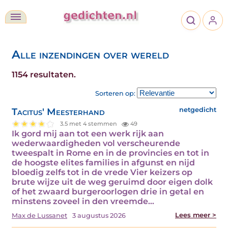
Alle inzendingen over wereld
1154 resultaten.
Sorteren op:
Tacitus' Meesterhand
netgedicht
3.5 met 4 stemmen
49
Ik gord mij aan tot een werk rijk aan
wederwaardigheden vol verscheurende
tweespalt in Rome en in de provincies en tot in
de hoogste elites families in afgunst en nijd
bloedig zelfs tot in de vrede Vier keizers op
brute wijze uit de weg geruimd door eigen dolk
of het zwaard burgeroorlogen drie in getal en
minstens zoveel in den vreemde…
Lees meer >
Max de Lussanet
3 augustus 2026