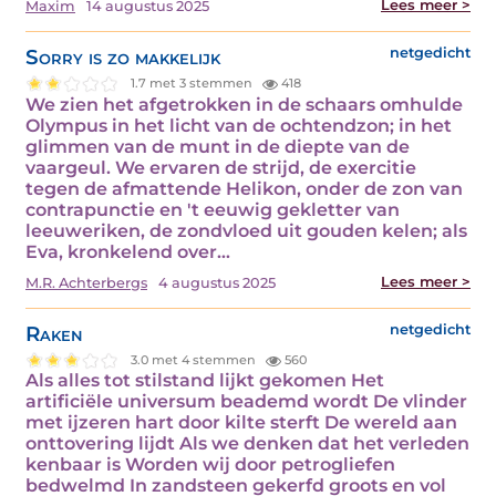
Lees meer >
Maxim
14 augustus 2025
Sorry is zo makkelijk
netgedicht
1.7 met 3 stemmen
418
We zien het afgetrokken in de schaars omhulde
Olympus in het licht van de ochtendzon; in het
glimmen van de munt in de diepte van de
vaargeul. We ervaren de strijd, de exercitie
tegen de afmattende Helikon, onder de zon van
contrapunctie en 't eeuwig gekletter van
leeuweriken, de zondvloed uit gouden kelen; als
Eva, kronkelend over…
Lees meer >
M.R. Achterbergs
4 augustus 2025
Raken
netgedicht
3.0 met 4 stemmen
560
Als alles tot stilstand lijkt gekomen Het
artificiële universum beademd wordt De vlinder
met ijzeren hart door kilte sterft De wereld aan
onttovering lijdt Als we denken dat het verleden
kenbaar is Worden wij door petrogliefen
bedwelmd In zandsteen gekerfd groots en vol