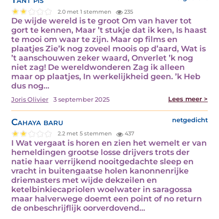
2.0 met 1 stemmen
235
De wijde wereld is te groot Om van haver tot
gort te kennen, Maar ’t stukje dat ik ken, Is haast
te mooi om waar te zijn. Maar op films en
plaatjes Zie’k nog zoveel moois op d’aard, Wat is
’t aanschouwen zeker waard, Onverlet ’k nog
niet zag! De wereldwonderen Zag ik alleen
maar op plaatjes, In werkelijkheid geen. ’k Heb
dus nog…
Lees meer >
Joris Olivier
3 september 2025
Cahaya baru
netgedicht
2.2 met 5 stemmen
437
I Wat vergaat is horen en zien het wemelt er van
hemeldingen grootse losse drijvers trots der
natie haar verrijkend nooitgedachte sleep en
vracht in buitengaatse holen kanonnenrijke
driemasters met wijde dekzeilen en
ketelbinkiecapriolen woelwater in saragossa
maar halverwege doemt een point of no return
de onbeschrijflijk oorverdovend…