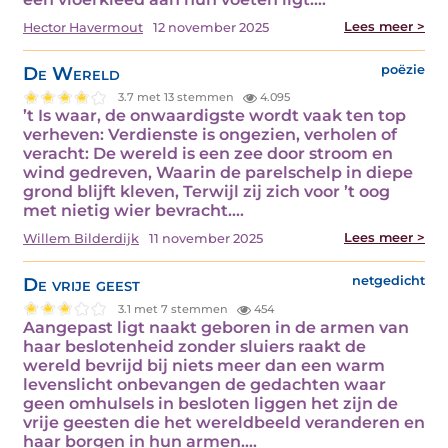
Lees meer >
Hector Havermout
12 november 2025
De Wereld
poëzie
3.7 met 13 stemmen
4.095
’t Is waar, de onwaardigste wordt vaak ten top
verheven: Verdienste is ongezien, verholen of
veracht: De wereld is een zee door stroom en
wind gedreven, Waarin de parelschelp in diepe
grond blijft kleven, Terwijl zij zich voor ’t oog
met nietig wier bevracht.…
Lees meer >
Willem Bilderdijk
11 november 2025
De vrije geest
netgedicht
3.1 met 7 stemmen
454
Aangepast ligt naakt geboren in de armen van
haar beslotenheid zonder sluiers raakt de
wereld bevrijd bij niets meer dan een warm
levenslicht onbevangen de gedachten waar
geen omhulsels in besloten liggen het zijn de
vrije geesten die het wereldbeeld veranderen en
haar borgen in hun armen.…