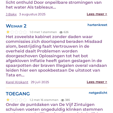
licht onthuld Door onpeilbare stromingen van
het water Als tableaux…
Lees meer >
J.Bakx
3 augustus 2025
Weimar 2
hartenkreet
1.0 met 1 stemmen
626
Het zoveelste kabinet zonder daden waar
commissies zich doorlopend beraden Misdaad
alom, bestrijding faalt Vertrouwen in de
overheid daalt Problemen worden
doorgeschoven Oplossingen tot het bot
afgekloven Inflatie heeft gaten geslagen in de
spaarpotten der braven Illegalen overal vandaan
leiden hier een spookbestaan De uitstoot van
Tata en…
Lees meer >
Karel Krokant
29 juli 2025
TOEGANG
netgedicht
1.2 met 16 stemmen
385
Onder de puntdaken van De Vijf Zintuigen
schuiven voeten ongeduldig klinken stemmen