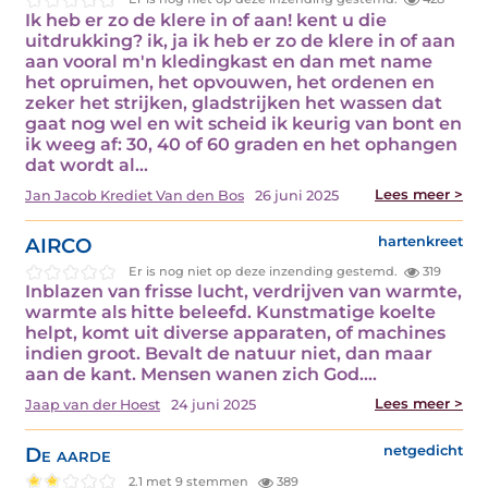
Ik heb er zo de klere in of aan! kent u die
uitdrukking? ik, ja ik heb er zo de klere in of aan
aan vooral m'n kledingkast en dan met name
het opruimen, het opvouwen, het ordenen en
zeker het strijken, gladstrijken het wassen dat
gaat nog wel en wit scheid ik keurig van bont en
ik weeg af: 30, 40 of 60 graden en het ophangen
dat wordt al…
Lees meer >
Jan Jacob Krediet Van den Bos
26 juni 2025
AIRCO
hartenkreet
Er is nog niet op deze inzending gestemd.
319
Inblazen van frisse lucht, verdrijven van warmte,
warmte als hitte beleefd. Kunstmatige koelte
helpt, komt uit diverse apparaten, of machines
indien groot. Bevalt de natuur niet, dan maar
aan de kant. Mensen wanen zich God.…
Lees meer >
Jaap van der Hoest
24 juni 2025
De aarde
netgedicht
2.1 met 9 stemmen
389