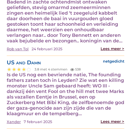
Badend in zachte ochtendmist ontwaken
geliefden, stevig omarmd zeemeerminnen
zingen een heimelijk lied ‘t zeegeluid kabbelt
daar doorheen de baai in vuurgouden gloed
gestoken toont haar schoonheid en verleiding
daarmee, het weerzien een onhoudbaar
verlangen naar.. door Tony Bennett en anderen
vaak bejubelde en bezongen.. koningin van de…
Lees meer >
Rob van Tol
24 februari 2025
US and Damn
netgedicht
3.8 met 4 stemmen
538
Is de US nog een bevriende natie, The founding
fathers zaten toch in Leyden? Zie wat een killing
monster Uncle Sam gebaard heeft: WO III -
dankzij één vent Fool on the hill met twee Marks
als vazallen Eentje in Brussel, een op
Zuckerberg Met Bibi King, de zelfbenoemde god
der gaza-genocide aan zijn zijde die van de
klaagmuur en de tempelberg…
Lees meer >
Xander
7 februari 2025