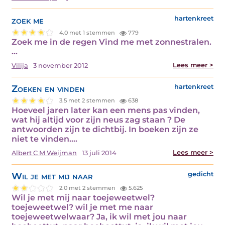
zoek me
hartenkreet
4.0 met 1 stemmen
779
Zoek me in de regen Vind me met zonnestralen.
…
Lees meer >
Vilija
3 november 2012
Zoeken en vinden
hartenkreet
3.5 met 2 stemmen
638
Hoeveel jaren later kan een mens pas vinden,
wat hij altijd voor zijn neus zag staan ? De
antwoorden zijn te dichtbij. In boeken zijn ze
niet te vinden.…
Lees meer >
Albert C M Weijman
13 juli 2014
Wil je met mij naar
gedicht
2.0 met 2 stemmen
5.625
Wil je met mij naar toejeweetwel?
toejeweetwel? wil je met me naar
toejeweetwelwaar? Ja, ik wil met jou naar