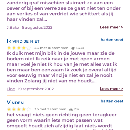
zanderig graf misschien sluimert ze aan een
oever of bij een verre zee ze gaat niet ten onder
aan verlies of van verdriet wie schittert als jij
haar vinden zal…
Lees meer >
J.Bakx
5 augustus 2022
Ik vind je niet
hartenkreet
4.4 met 10 stemmen
1.430
Ik duik met mijn blik in de jouwe maar zie de
bodem niet Ik reik naar je met open armen
maar voel je niet Ik hou van je met alles wat ik
ben maar ben eenzaam Ik zoek je overal altijd
voor eeuwig maar vind je niet en zal je nooit
vinden Zolang jij niet van me houdt.…
Lees meer >
Tine
19 september 2002
Vinden
hartenkreet
3.5 met 2 stemmen
252
het vraagt niets geen richting geen terugkeer
geen vorm waarin iets moet passen wat
omgeeft houdt zich afzijdig laat niets wordt