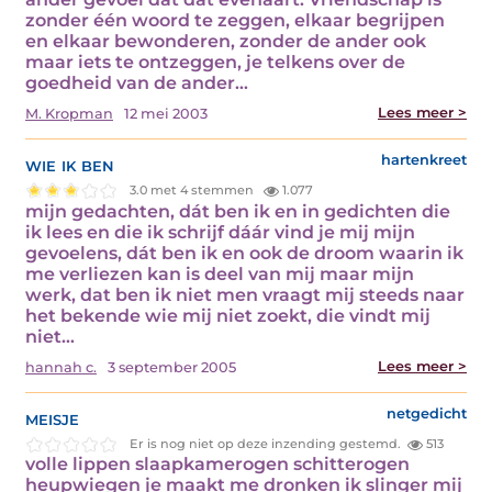
zonder één woord te zeggen, elkaar begrijpen
en elkaar bewonderen, zonder de ander ook
maar iets te ontzeggen, je telkens over de
goedheid van de ander…
Lees meer >
M. Kropman
12 mei 2003
wie ik ben
hartenkreet
3.0 met 4 stemmen
1.077
mijn gedachten, dát ben ik en in gedichten die
ik lees en die ik schrijf dáár vind je mij mijn
gevoelens, dát ben ik en ook de droom waarin ik
me verliezen kan is deel van mij maar mijn
werk, dat ben ik niet men vraagt mij steeds naar
het bekende wie mij niet zoekt, die vindt mij
niet…
Lees meer >
hannah c.
3 september 2005
meisje
netgedicht
Er is nog niet op deze inzending gestemd.
513
volle lippen slaapkamerogen schitterogen
heupwiegen je maakt me dronken ik slinger mij