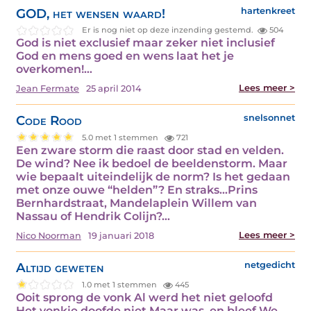
GOD, het wensen waard!
hartenkreet
Er is nog niet op deze inzending gestemd.
504
God is niet exclusief maar zeker niet inclusief
God en mens goed en wens laat het je
overkomen!…
Lees meer >
Jean Fermate
25 april 2014
Code Rood
snelsonnet
5.0 met 1 stemmen
721
Een zware storm die raast door stad en velden.
De wind? Nee ik bedoel de beeldenstorm. Maar
wie bepaalt uiteindelijk de norm? Is het gedaan
met onze ouwe “helden”? En straks...Prins
Bernhardstraat, Mandelaplein Willem van
Nassau of Hendrik Colijn?…
Lees meer >
Nico Noorman
19 januari 2018
Altijd geweten
netgedicht
1.0 met 1 stemmen
445
Ooit sprong de vonk Al werd het niet geloofd
Het vonkje doofde niet Maar was, en bleef We