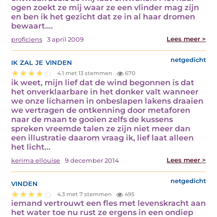
ogen zoekt ze mij waar ze een vlinder mag zijn
en ben ik het gezicht dat ze in al haar dromen
bewaart.…
Lees meer >
proficiens
3 april 2009
ik zal je vinden
netgedicht
4.1 met 13 stemmen
670
ik weet, mijn lief dat de wind begonnen is dat
het onverklaarbare in het donker valt wanneer
we onze lichamen in onbeslapen lakens draaien
we vertragen de ontkenning door metaforen
naar de maan te gooien zelfs de kussens
spreken vreemde talen ze zijn niet meer dan
een illustratie daarom vraag ik, lief laat alleen
het licht…
Lees meer >
kerima ellouise
9 december 2014
vinden
netgedicht
4.3 met 7 stemmen
495
iemand vertrouwt een fles met levenskracht aan
het water toe nu rust ze ergens in een ondiep