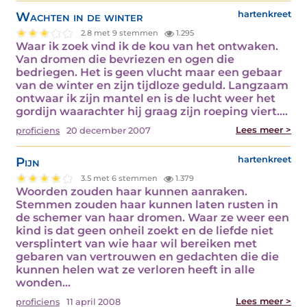
Wachten in de winter
hartenkreet
2.8 met 9 stemmen
1.295
Waar ik zoek vind ik de kou van het ontwaken.
Van dromen die bevriezen en ogen die
bedriegen. Het is geen vlucht maar een gebaar
van de winter en zijn tijdloze geduld. Langzaam
ontwaar ik zijn mantel en is de lucht weer het
gordijn waarachter hij graag zijn roeping viert.…
Lees meer >
proficiens
20 december 2007
Pijn
hartenkreet
3.5 met 6 stemmen
1.379
Woorden zouden haar kunnen aanraken.
Stemmen zouden haar kunnen laten rusten in
de schemer van haar dromen. Waar ze weer een
kind is dat geen onheil zoekt en de liefde niet
versplintert van wie haar wil bereiken met
gebaren van vertrouwen en gedachten die die
kunnen helen wat ze verloren heeft in alle
wonden…
Lees meer >
proficiens
11 april 2008