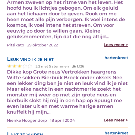
Armen zweven op het ritme van het leven. Het
hoofd hou ik lichtjes gebogen. Om elk geluid
aan het lichaam door te geven. Rook om me
heen moet alle pijn verbergen. Ik voel intens de
kosmos, ik voel intens het streven. Om voor
eeuwig zo door te willen gaan. Kleine
geluksmomenten, fijn dat die nog altijd…
Lees meer >
Pitsikato
29 oktober 2022
Leuk vind ik je niet
hartenkreet
3.2 met 5 stemmen
1.126
Dikke kop Grote neus Vertrokken haargrens
Witte sokken Bierbuik Broek onder oksels Nee,
een lekker ding ben je niet en leuk vind ik je niet
Maar elke nacht in een nachtmerrie zoekt het
monster mij weer op met zijn grote neus en
bierbuik slokt hij mij in een hap op Spuugt me
even later uit en met warme harige armen
knuffelt hij mijn…
Lees meer >
Nienke Hoogendorp
18 april 2004
Laat je vinden...
hartenkreet