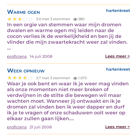
Warme ogen
hartenkreet
3.0 met 3 stemmen
580
In een orgie van stemmen waar mijn dromen
dwalen en warme ogen mij leiden naar de
cocon verlies ik de werkelijkheid en ben jij de
vlinder die mijn zwaartekracht weer zal vinden.
…
Lees meer >
proficiens
14 juli 2008
Weer opnieuw
hartenkreet
3.7 met 3 stemmen
1.073
Waar je ook bent en waar ik je weer mag vinden
als onze momenten niet meer breken of
verdwijnen in de stilte die bewegen wil maar
wachten moet. Wanneer jij ontwaakt en ik je
dromen zal vinden ben ik weer dapper en durf
ik je te vragen of onze schaduwen ooit weer op
elkaar zullen gaan lijken.…
Lees meer >
proficiens
21 juli 2008