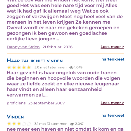
goed Het was een hele nare tijd voor mij Alles
wat ik had gaf ik allemaal weg Wat ze ook
zeggen of verzwijgen Moet nog heel veel van de
mensen in het leven krijgen Ze kennen me
Overal wordt er naar me gekeken geroepen en
gezongen Ik ben gewoon een goedlachse
eerlijke lieve jongen…
Lees meer >
Danny van Strien
21 februari 2026
Haar zal ik niet vinden
hartenkreet
5.0 met 1 stemmen
1.049
Haar gezicht is haar ongeluk van oude tranen
die beginnen en hoopvolle woorden die volgen
waar ze liefde zoekt en elke nieuwe leugenaar
haar vindt en alleen haar eenzaamheid
verwarmen zal.…
Lees meer >
proficiens
23 september 2007
Vinden
hartenkreet
3.1 met 13 stemmen
2.047
nee meer een haven en niet omdat ik kom en ga