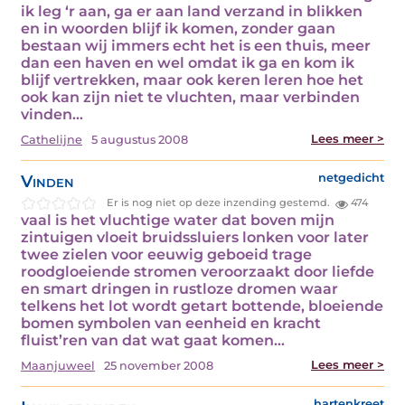
ik leg ‘r aan, ga er aan land verzand in blikken
en in woorden blijf ik komen, zonder gaan
bestaan wij immers echt het is een thuis, meer
dan een haven en wel omdat ik ga en kom ik
blijf vertrekken, maar ook keren leren hoe het
ook kan zijn niet te vluchten, maar verbinden
vinden…
Lees meer >
Cathelijne
5 augustus 2008
Vinden
netgedicht
Er is nog niet op deze inzending gestemd.
474
vaal is het vluchtige water dat boven mijn
zintuigen vloeit bruidssluiers lonken voor later
twee zielen voor eeuwig geboeid trage
roodgloeiende stromen veroorzaakt door liefde
en smart dringen in rustloze dromen waar
telkens het lot wordt getart bottende, bloeiende
bomen symbolen van eenheid en kracht
fluist’ren van dat wat gaat komen…
Lees meer >
Maanjuweel
25 november 2008
hartenkreet