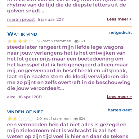
rhytme van de tijd die de diepste letters uit de
golven snijdt…
Lees meer >
martin proost
5 januari 2011
Wat ik vind
netgedicht
3.6 met 5 stemmen
671
steeds later rangeert mijn liefde lege wagons
naar jouw verlangens het is het ontwijken van
het lot geen prijs maar een boetedoening om
het kansspel dat ik heb genegeerd alleen maar
mij, ongeëvenaard in besef beeld en uitspraak,
laat mijn naakte stem de kledij verwijderen die
me zo pijnt en zelfs overtreft in de beschouwing
die jouw veroordeelt…
Lees meer >
elze
16 april 2011
vinden of niet
hartenkreet
2.0 met 1 stemmen
624
een vermoeden heb dat niet alles is gezegd en
mijn zieledroom niet is volbracht ik zal het
weten op zijn tijd voel ik hier en daar de tekens