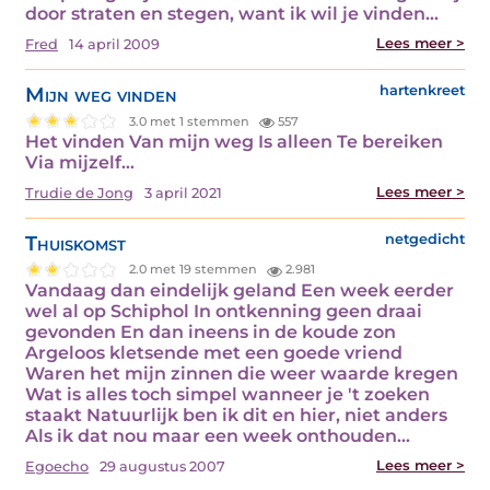
door straten en stegen, want ik wil je vinden…
Lees meer >
Fred
14 april 2009
Mijn weg vinden
hartenkreet
3.0 met 1 stemmen
557
Het vinden Van mijn weg Is alleen Te bereiken
Via mijzelf…
Lees meer >
Trudie de Jong
3 april 2021
Thuiskomst
netgedicht
2.0 met 19 stemmen
2.981
Vandaag dan eindelijk geland Een week eerder
wel al op Schiphol In ontkenning geen draai
gevonden En dan ineens in de koude zon
Argeloos kletsende met een goede vriend
Waren het mijn zinnen die weer waarde kregen
Wat is alles toch simpel wanneer je 't zoeken
staakt Natuurlijk ben ik dit en hier, niet anders
Als ik dat nou maar een week onthouden…
Lees meer >
Egoecho
29 augustus 2007