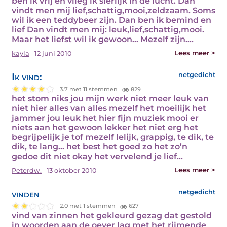
ben ik vrij en vlieg ik sierlijk in de lucht. Dan
vindt men mij lief,schattig,mooi,zeldzaam. Soms
wil ik een teddybeer zijn. Dan ben ik bemind en
lief Dan vindt men mij: leuk,lief,schattig,mooi.
Maar het liefst wil ik gewoon... Mezelf zijn.…
Lees meer >
kayla
12 juni 2010
Ik vind:
netgedicht
3.7 met 11 stemmen
829
het stom niks jou mijn werk niet meer leuk van
niet hier alles van alles mezelf het moeilijk het
jammer jou leuk het hier fijn muziek mooi er
niets aan het gewoon lekker het niet erg het
begrijpelijk je tof mezelf lelijk, grappig, te dik, te
dik, te lang… het best het goed zo het zo’n
gedoe dit niet okay het vervelend je lief…
Lees meer >
Peterdw.
13 oktober 2010
vinden
netgedicht
2.0 met 1 stemmen
627
vind van zinnen het gekleurd gezag dat gestold
in woorden aan de oever lag met het rijmende