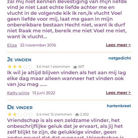
zal mij niet kennen Bevestiging van mijn liefde
vind je niet Laat echte liefde achter me en
vlucht in de volgende kik Ik ren,ik vlucht Voel
geen liefde voor mij, laat me gaan in mijn
onbereikbare bestaan Hecht niet, want ik durf
niet Raak me niet, bereik me niet Voel me niet,
want ik vlucht…
Lees meer >
Eliza
22 november 2016
Je vinden
netgedicht
3.0 met 1 stemmen
507
Ik wil je altijd blijven vinden als het aan mij lag
elke dag maar alleen wanneer het vinden ook
van jou mag ...…
Lees meer >
Katty wijns
13 juni 2022
De vinder
hartenkreet
2.4 met 12 stemmen
2.202
Vriendschap is als een zeldzame vlinder, het
onbeschrijflijke geluk dat je ervaart, als jij het
zelf blijkt te zijn, de gelukkige vinder, geen
ander gevoel dat dat evenaart. Vriendschap is