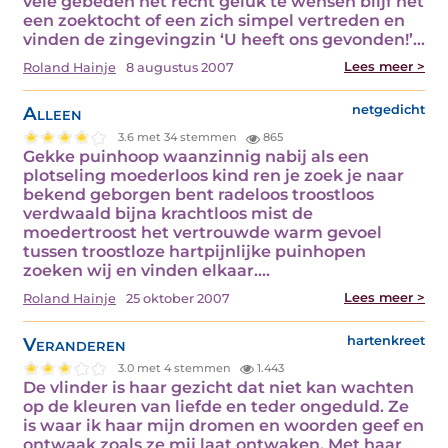
vele gebeden het recht geluk te wensen blijf het
een zoektocht of een zich simpel vertreden en
vinden de zingevingzin ‘U heeft ons gevonden!’…
Lees meer >
Roland Hainje
8 augustus 2007
Alleen
netgedicht
3.6 met 34 stemmen
865
Gekke puinhoop waanzinnig nabij als een
plotseling moederloos kind ren je zoek je naar
bekend geborgen bent radeloos troostloos
verdwaald bijna krachtloos mist de
moedertroost het vertrouwde warm gevoel
tussen troostloze hartpijnlijke puinhopen
zoeken wij en vinden elkaar.…
Lees meer >
Roland Hainje
25 oktober 2007
Veranderen
hartenkreet
3.0 met 4 stemmen
1.443
De vlinder is haar gezicht dat niet kan wachten
op de kleuren van liefde en teder ongeduld. Ze
is waar ik haar mijn dromen en woorden geef en
ontwaak zoals ze mij laat ontwaken. Met haar