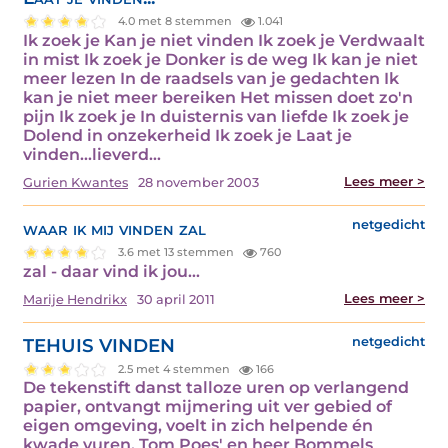
4.0 met 8 stemmen
1.041
Ik zoek je Kan je niet vinden Ik zoek je Verdwaalt
in mist Ik zoek je Donker is de weg Ik kan je niet
meer lezen In de raadsels van je gedachten Ik
kan je niet meer bereiken Het missen doet zo'n
pijn Ik zoek je In duisternis van liefde Ik zoek je
Dolend in onzekerheid Ik zoek je Laat je
vinden...lieverd…
Lees meer >
Gurien Kwantes
28 november 2003
waar ik mij vinden zal
netgedicht
3.6 met 13 stemmen
760
zal - daar vind ik jou…
Lees meer >
Marije Hendrikx
30 april 2011
TEHUIS VINDEN
netgedicht
2.5 met 4 stemmen
166
De tekenstift danst talloze uren op verlangend
papier, ontvangt mijmering uit ver gebied of
eigen omgeving, voelt in zich helpende én
kwade vuren. Tom Poes' en heer Bommels