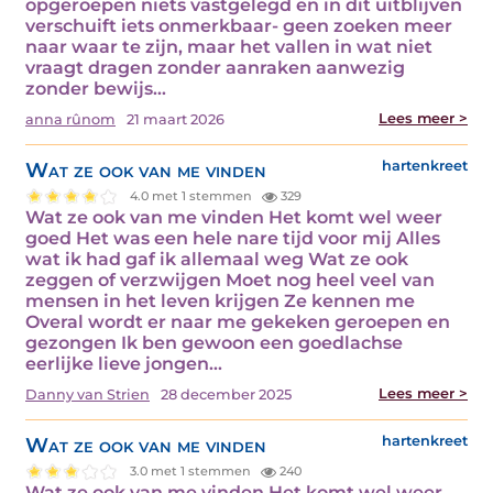
opgeroepen niets vastgelegd en in dit uitblijven
verschuift iets onmerkbaar- geen zoeken meer
naar waar te zijn, maar het vallen in wat niet
vraagt dragen zonder aanraken aanwezig
zonder bewijs…
Lees meer >
anna rûnom
21 maart 2026
Wat ze ook van me vinden
hartenkreet
4.0 met 1 stemmen
329
Wat ze ook van me vinden Het komt wel weer
goed Het was een hele nare tijd voor mij Alles
wat ik had gaf ik allemaal weg Wat ze ook
zeggen of verzwijgen Moet nog heel veel van
mensen in het leven krijgen Ze kennen me
Overal wordt er naar me gekeken geroepen en
gezongen Ik ben gewoon een goedlachse
eerlijke lieve jongen…
Lees meer >
Danny van Strien
28 december 2025
Wat ze ook van me vinden
hartenkreet
3.0 met 1 stemmen
240
Wat ze ook van me vinden Het komt wel weer