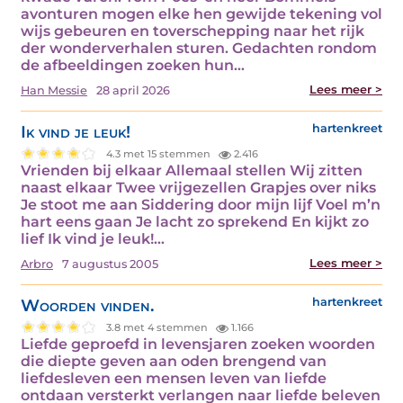
avonturen mogen elke hen gewijde tekening vol
wijs gebeuren en toverschepping naar het rijk
der wonderverhalen sturen. Gedachten rondom
de afbeeldingen zoeken hun…
Lees meer >
Han Messie
28 april 2026
Ik vind je leuk!
hartenkreet
4.3 met 15 stemmen
2.416
Vrienden bij elkaar Allemaal stellen Wij zitten
naast elkaar Twee vrijgezellen Grapjes over niks
Je stoot me aan Siddering door mijn lijf Voel m’n
hart eens gaan Je lacht zo sprekend En kijkt zo
lief Ik vind je leuk!…
Lees meer >
Arbro
7 augustus 2005
Woorden vinden.
hartenkreet
3.8 met 4 stemmen
1.166
Liefde geproefd in levensjaren zoeken woorden
die diepte geven aan oden brengend van
liefdesleven een mensen leven van liefde
ontdaan versterkt verlangen naar liefde beleven