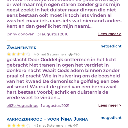
er wel maar mijn ogen staren zonder glans mijn
geest zoekt in het duister naar dingen die niet
eens bestaan ooit moet ik toch iets vinden al
was het maar iets raars iets wat niemand anders
kent en dan geef ik het mijn naam!…
Lees meer >
jonhy donovan
31 augustus 2016
Zwanenveer
netgedicht
4.0 met 5 stemmen
490
geslacht Door Goddelijk ontfermen in het licht
gebracht Met tranen in ogen het verdriet in
donkere nacht Waait Gods adem binnen zonder
praal of pracht Wie in huivering om de boosheid
van het kwaad De demonische golfslag een zee
vol smart Waaruit de gloed van een berouwvol
hart bestaat Voorbij schrik en duisternis de
vrede weet te vinden…
Lees meer >
eliZe Augustinus
1 augustus 2021
karmozijnrood - voor Nina Jurna
netgedicht
4.2 met 5 stemmen
441