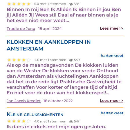
5.0 met 1 stemmen
558
Binnen In mij Ben Ik Alléén Ik Binnen in jou Ben
jij Alléén Jij Wees stil Daal af naar binnen als je
het even niet meer weet…
Lees meer >
Trudie de Jong
18 april 2024
KLOKKEN EN AANKLOPPEN IN
AMSTERDAM
hartenkreet
4.0 met 1 stemmen
549
Als op de maandagavonden De klokken luiden
van de Wester De klokken voor vrede Onthoud
dan Amsterdam als vluchtelingen Aankloppen
dat het in de rede ligt Praktische Gastvrijheid te
verschaffen Voor korter of langere tijd of altijd
En niet voor de duur van het klokkenspel!…
Lees meer >
Jan Jacob Krediet
18 oktober 2022
Kleine geluksmomenten
hartenkreet
4.0 met 1 stemmen
547
Ik dans in cirkels met mijn ogen gesloten.