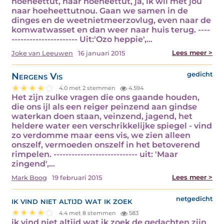
hoeheettut, naar hoeheettut, ja, ik wil met jou
naar hoeheettutnou. Gaan we samen in de
dinges en de weetnietmeerzovlug, even naar de
komwatwasset en dan weer naar huis terug. ----
---------------------- Uit:'Ozo heppie',…
Lees meer >
Joke van Leeuwen
16 januari 2015
Nergens Vis
gedicht
4.0 met 2 stemmen
4.594
Het zijn zulke vragen die ons gaande houden,
die ons ijl als een reiger peinzend aan gindse
waterkan doen staan, veinzend, jagend, het
heldere water een verschrikkelijke spiegel - vind
zo verdomme maar eens vis, we zien alleen
onszelf, vermoeden onszelf in het betoverend
rimpelen. ---------------------------- uit: 'Maar
zingend',…
Lees meer >
Mark Boog
19 februari 2015
ik vind niet altijd wat ik zoek
netgedicht
4.4 met 8 stemmen
583
ik vind niet altijd wat ik zoek de gedachten zijn