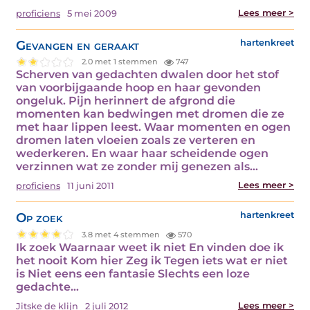
Lees meer >
proficiens
5 mei 2009
Gevangen en geraakt
hartenkreet
2.0 met 1 stemmen
747
Scherven van gedachten dwalen door het stof
van voorbijgaande hoop en haar gevonden
ongeluk. Pijn herinnert de afgrond die
momenten kan bedwingen met dromen die ze
met haar lippen leest. Waar momenten en ogen
dromen laten vloeien zoals ze verteren en
wederkeren. En waar haar scheidende ogen
verzinnen wat ze zonder mij genezen als…
Lees meer >
proficiens
11 juni 2011
Op zoek
hartenkreet
3.8 met 4 stemmen
570
Ik zoek Waarnaar weet ik niet En vinden doe ik
het nooit Kom hier Zeg ik Tegen iets wat er niet
is Niet eens een fantasie Slechts een loze
gedachte…
Lees meer >
Jitske de klijn
2 juli 2012