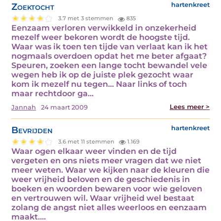
Zoektocht
hartenkreet
3.7 met 3 stemmen
835
Eenzaam verloren verwikkeld in onzekerheid
mezelf weer bekoren wordt de hoogste tijd.
Waar was ik toen ten tijde van verlaat kan ik het
nogmaals overdoen opdat het me beter afgaat?
Speuren, zoeken een lange tocht bewandel vele
wegen heb ik op de juiste plek gezocht waar
kom ik mezelf nu tegen... Naar links of toch
maar rechtdoor ga…
Lees meer >
Jannah
24 maart 2009
Bevrijden
hartenkreet
3.6 met 11 stemmen
1.169
Waar ogen elkaar weer vinden en de tijd
vergeten en ons niets meer vragen dat we niet
meer weten. Waar we kijken naar de kleuren die
weer vrijheid beloven en de geschiedenis in
boeken en woorden bewaren voor wie geloven
en vertrouwen wil. Waar vrijheid wel bestaat
zolang de angst niet alles weerloos en eenzaam
maakt.…