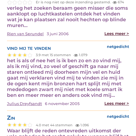
Er is nog niet op deze inzending gestemd.
674
verleg het zoeken beraam geen misser die soms
aanklopt op luchtkastelen ontdek het vinden
wat je kan plaatsen zal nooit hechten op blinde
muren…
Lees meer >
Rien van Sprundel
3 juni 2006
vind mij te vinden
netgedicht
3.9 met 15 stemmen
1.079
het is als of nee het is ik ben zo en zo vind mij,
als ik mij vind, zo veel of geschift ga naar mij
staren ontleed mij doorheen mijn vel en huid
gaat mij verklaren vind mij te vinden zie mij in
de ogen kent mijn bronzen hart splijt mij met
mededogen zwart mij niet met koele smart ik
ben en meer meer en anders ook vind mij…
Lees meer >
Julius Dreyfsandt
6 november 2005
Zin
netgedicht
4.0 met 44 stemmen
1.096
Waar blijft de reden ontevreden uitkomst der