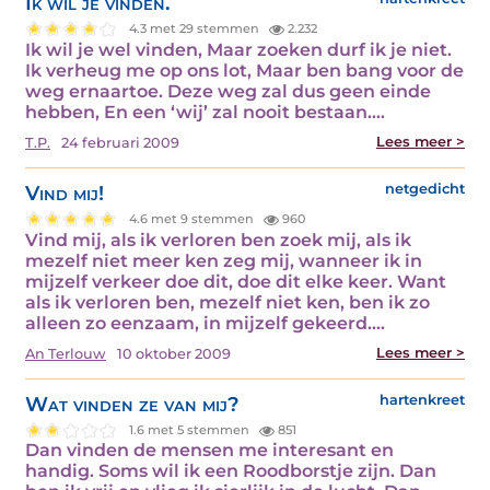
Ik wil je vinden.
4.3 met 29 stemmen
2.232
Ik wil je wel vinden, Maar zoeken durf ik je niet.
Ik verheug me op ons lot, Maar ben bang voor de
weg ernaartoe. Deze weg zal dus geen einde
hebben, En een ‘wij’ zal nooit bestaan.…
Lees meer >
T.P.
24 februari 2009
Vind mij!
netgedicht
4.6 met 9 stemmen
960
Vind mij, als ik verloren ben zoek mij, als ik
mezelf niet meer ken zeg mij, wanneer ik in
mijzelf verkeer doe dit, doe dit elke keer. Want
als ik verloren ben, mezelf niet ken, ben ik zo
alleen zo eenzaam, in mijzelf gekeerd.…
Lees meer >
An Terlouw
10 oktober 2009
Wat vinden ze van mij?
hartenkreet
1.6 met 5 stemmen
851
Dan vinden de mensen me interesant en
handig. Soms wil ik een Roodborstje zijn. Dan