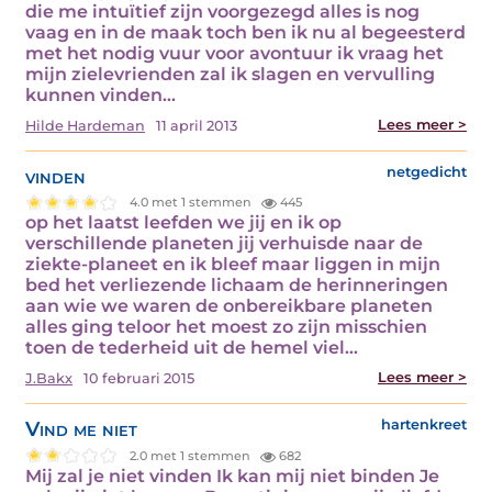
die me intuïtief zijn voorgezegd alles is nog
vaag en in de maak toch ben ik nu al begeesterd
met het nodig vuur voor avontuur ik vraag het
mijn zielevrienden zal ik slagen en vervulling
kunnen vinden…
Lees meer >
Hilde Hardeman
11 april 2013
vinden
netgedicht
4.0 met 1 stemmen
445
op het laatst leefden we jij en ik op
verschillende planeten jij verhuisde naar de
ziekte-planeet en ik bleef maar liggen in mijn
bed het verliezende lichaam de herinneringen
aan wie we waren de onbereikbare planeten
alles ging teloor het moest zo zijn misschien
toen de tederheid uit de hemel viel…
Lees meer >
J.Bakx
10 februari 2015
Vind me niet
hartenkreet
2.0 met 1 stemmen
682
Mij zal je niet vinden Ik kan mij niet binden Je