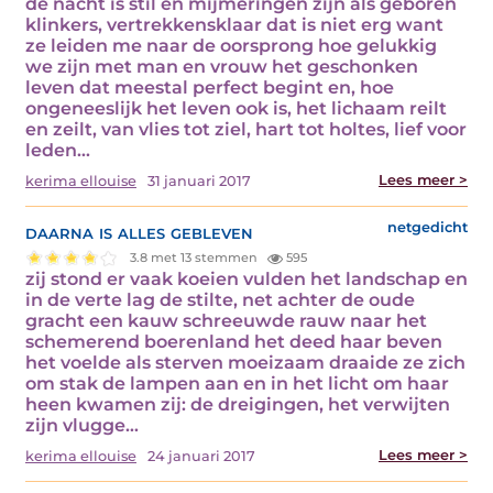
de nacht is stil en mijmeringen zijn als geboren
klinkers, vertrekkensklaar dat is niet erg want
ze leiden me naar de oorsprong hoe gelukkig
we zijn met man en vrouw het geschonken
leven dat meestal perfect begint en, hoe
ongeneeslijk het leven ook is, het lichaam reilt
en zeilt, van vlies tot ziel, hart tot holtes, lief voor
leden…
Lees meer >
kerima ellouise
31 januari 2017
daarna is alles gebleven
netgedicht
3.8 met 13 stemmen
595
zij stond er vaak koeien vulden het landschap en
in de verte lag de stilte, net achter de oude
gracht een kauw schreeuwde rauw naar het
schemerend boerenland het deed haar beven
het voelde als sterven moeizaam draaide ze zich
om stak de lampen aan en in het licht om haar
heen kwamen zij: de dreigingen, het verwijten
zijn vlugge…
Lees meer >
kerima ellouise
24 januari 2017