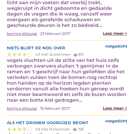
licht aan mijn voeten dat voorbij trekt,
wegkruipt in dicht geboomte en gedaalde
dagen de vragen die ik waag, vanzelf weer
overgaan als gerafelde schaduwen en
gescheurde deuren is het zo bedoeld…
Lees meer >
kerima ellouise
23 februari 2017
niets blijft er nog over
netgedicht
4.3 met 22 stemmen
815
vogels vluchten uit de stilte van het huis zelfs
verborgen zwervers sluiten 't gemijmer in de
ramen en 't geschrijf naar hun geliefden die het
verleden vulden toen de bomen nog rechtop
hun handen op de horizon legden planten
verdorren vanuit alle hoeken hun geroep wordt
niet meer beantwoord en zelfs de buien worden
naar een botte kist gedragen…
Lees meer >
kerima ellouise
15 februari 2017
als het dromen voorgoed begint
netgedicht
3.9 met 13 stemmen
726