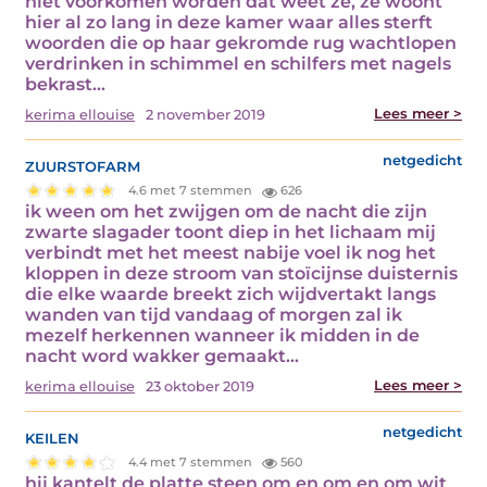
niet voorkomen worden dat weet ze, ze woont
hier al zo lang in deze kamer waar alles sterft
woorden die op haar gekromde rug wachtlopen
verdrinken in schimmel en schilfers met nagels
bekrast…
Lees meer >
kerima ellouise
2 november 2019
zuurstofarm
netgedicht
4.6 met 7 stemmen
626
ik ween om het zwijgen om de nacht die zijn
zwarte slagader toont diep in het lichaam mij
verbindt met het meest nabije voel ik nog het
kloppen in deze stroom van stoïcijnse duisternis
die elke waarde breekt zich wijdvertakt langs
wanden van tijd vandaag of morgen zal ik
mezelf herkennen wanneer ik midden in de
nacht word wakker gemaakt…
Lees meer >
kerima ellouise
23 oktober 2019
keilen
netgedicht
4.4 met 7 stemmen
560
hij kantelt de platte steen om en om en om wit