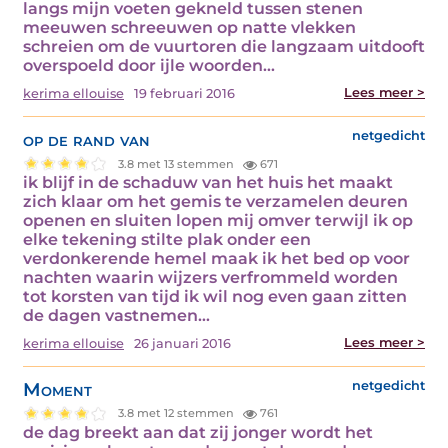
langs mijn voeten gekneld tussen stenen
meeuwen schreeuwen op natte vlekken
schreien om de vuurtoren die langzaam uitdooft
overspoeld door ijle woorden…
Lees meer >
kerima ellouise
19 februari 2016
op de rand van
netgedicht
3.8 met 13 stemmen
671
ik blijf in de schaduw van het huis het maakt
zich klaar om het gemis te verzamelen deuren
openen en sluiten lopen mij omver terwijl ik op
elke tekening stilte plak onder een
verdonkerende hemel maak ik het bed op voor
nachten waarin wijzers verfrommeld worden
tot korsten van tijd ik wil nog even gaan zitten
de dagen vastnemen…
Lees meer >
kerima ellouise
26 januari 2016
Moment
netgedicht
3.8 met 12 stemmen
761
de dag breekt aan dat zij jonger wordt het