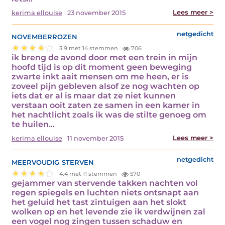
Lees meer >
kerima ellouise
23 november 2015
novemberrozen
netgedicht
3.9 met 14 stemmen
706
ik breng de avond door met een trein in mijn
hoofd tijd is op dit moment geen beweging
zwarte inkt aait mensen om me heen, er is
zoveel pijn gebleven alsof ze nog wachten op
iets dat er al is maar dat ze niet kunnen
verstaan ooit zaten ze samen in een kamer in
het nachtlicht zoals ik was de stilte genoeg om
te huilen…
Lees meer >
kerima ellouise
11 november 2015
meervoudig sterven
netgedicht
4.4 met 11 stemmen
570
gejammer van stervende takken nachten vol
regen spiegels en luchten niets ontsnapt aan
het geluid het tast zintuigen aan het slokt
wolken op en het levende zie ik verdwijnen zal
een vogel nog zingen tussen schaduw en