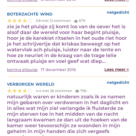
boterzachte wind
netgedicht
3.8 met 12 stemmen
679
zie je het pluisje zij komt los van de oever het is
alsof daar de wereld voor haar begint pluisje,
hoor je de karekiet ritselen in het oude riet hoor
je het schrijvertje dat kriskas beweegt op het
watervlak ach pluisje, luister naar de lente en
hoe ze neuriet in de kraag van de trage lelie
ontwaak pluisje en voel geef wat diep…
Lees meer >
kerima ellouise
17 december 2016
verborgen wereld
netgedicht
4.4 met 26 stemmen
796
natuurlijk waren er kinderen zoals ik ze namen
mijn gebaren over verdwenen in het daglicht en
in alles wat mijn ziel verlangde ik fluisterde ze
mijn sterven toe in het midden van de nacht
langzaam kwamen ze dan uit de hoeken van de
kamer weer tevoorschijn ze woonden in mijn
geheim in mijn handen die zich vergeefs