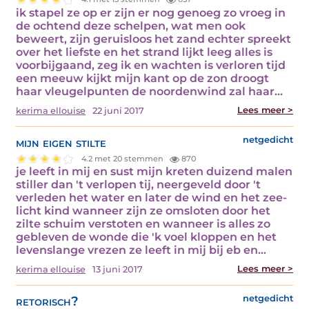
ik stapel ze op er zijn er nog genoeg zo vroeg in
de ochtend deze schelpen, wat men ook
beweert, zijn geruisloos het zand echter spreekt
over het liefste en het strand lijkt leeg alles is
voorbijgaand, zeg ik en wachten is verloren tijd
een meeuw kijkt mijn kant op de zon droogt
haar vleugelpunten de noordenwind zal haar…
Lees meer >
kerima ellouise
22 juni 2017
mijn eigen stilte
netgedicht
4.2 met 20 stemmen
870
je leeft in mij en sust mijn kreten duizend malen
stiller dan 't verlopen tij, neergeveld door 't
verleden het water en later de wind en het zee-
licht kind wanneer zijn ze omsloten door het
zilte schuim verstoten en wanneer is alles zo
gebleven de wonde die 'k voel kloppen en het
levenslange vrezen ze leeft in mij bij eb en…
Lees meer >
kerima ellouise
13 juni 2017
retorisch?
netgedicht