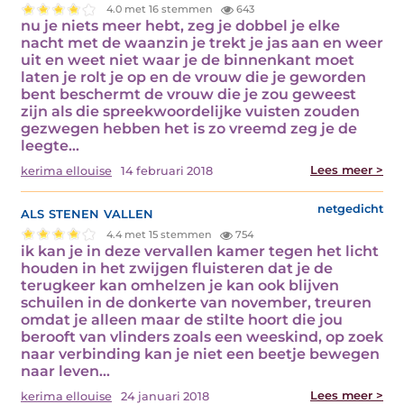
4.0 met 16 stemmen
643
nu je niets meer hebt, zeg je dobbel je elke
nacht met de waanzin je trekt je jas aan en weer
uit en weet niet waar je de binnenkant moet
laten je rolt je op en de vrouw die je geworden
bent beschermt de vrouw die je zou geweest
zijn als die spreekwoordelijke vuisten zouden
gezwegen hebben het is zo vreemd zeg je de
leegte…
Lees meer >
kerima ellouise
14 februari 2018
als stenen vallen
netgedicht
4.4 met 15 stemmen
754
ik kan je in deze vervallen kamer tegen het licht
houden in het zwijgen fluisteren dat je de
terugkeer kan omhelzen je kan ook blijven
schuilen in de donkerte van november, treuren
omdat je alleen maar de stilte hoort die jou
berooft van vlinders zoals een weeskind, op zoek
naar verbinding kan je niet een beetje bewegen
naar leven…
Lees meer >
kerima ellouise
24 januari 2018