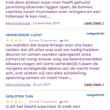
trek door straten waar men heeft gehuild
jarenlang bloemen liggen open, de bomen,
roerloos zwart murmelen over reizigers en een
tollenaar ik kan niet,…
Lees meer >
kerima ellouise
2 november 2017
verregende lucht
netgedicht
3.8 met 13 stemmen
682
we voelden dat koele briesje over ons heen
zeiden dat dit alles was wat we nodig hadden
deuren en ramen werden opengezet onze
zomerziel zong wrevel weg we beantwoordden
elkaars vragen stil soms verleidelijk tussen de
nergens eindigende lakens van de nacht maar
ach, wat wisten wij van elke schakeling,
spanning samen en nooit meer…
Lees meer >
kerima ellouise
20 juli 2017
gesloten tuin
netgedicht
3.9 met 11 stemmen
699
is dit het beeld waarnaar ik zoek een