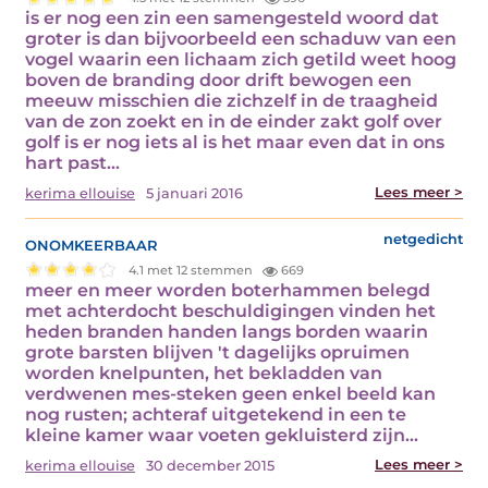
is er nog een zin een samengesteld woord dat
groter is dan bijvoorbeeld een schaduw van een
vogel waarin een lichaam zich getild weet hoog
boven de branding door drift bewogen een
meeuw misschien die zichzelf in de traagheid
van de zon zoekt en in de einder zakt golf over
golf is er nog iets al is het maar even dat in ons
hart past…
Lees meer >
kerima ellouise
5 januari 2016
onomkeerbaar
netgedicht
4.1 met 12 stemmen
669
meer en meer worden boterhammen belegd
met achterdocht beschuldigingen vinden het
heden branden handen langs borden waarin
grote barsten blijven 't dagelijks opruimen
worden knelpunten, het bekladden van
verdwenen mes-steken geen enkel beeld kan
nog rusten; achteraf uitgetekend in een te
kleine kamer waar voeten gekluisterd zijn…
Lees meer >
kerima ellouise
30 december 2015