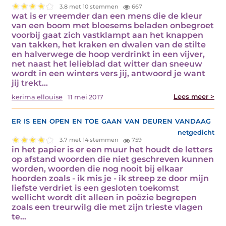
3.8 met 10 stemmen
667
wat is er vreemder dan een mens die de kleur
van een boom met bloesems beladen onbegroet
voorbij gaat zich vastklampt aan het knappen
van takken, het kraken en dwalen van de stilte
en halverwege de hoop verdrinkt in een vijver,
net naast het lelieblad dat witter dan sneeuw
wordt in een winters vers jij, antwoord je want
jij trekt…
Lees meer >
kerima ellouise
11 mei 2017
er is een open en toe gaan van deuren vandaag
netgedicht
3.7 met 14 stemmen
759
in het papier is er een muur het houdt de letters
op afstand woorden die niet geschreven kunnen
worden, woorden die nog nooit bij elkaar
hoorden zoals - ik mis je - ik streep ze door mijn
liefste verdriet is een gesloten toekomst
wellicht wordt dit alleen in poëzie begrepen
zoals een treurwilg die met zijn trieste vlagen
te…