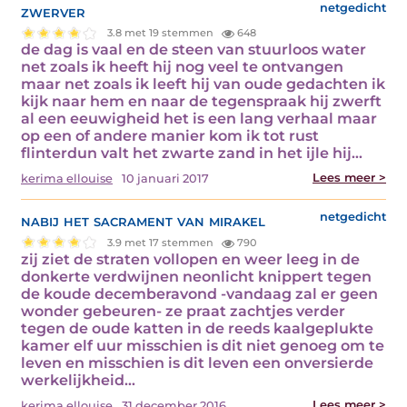
zwerver
netgedicht
3.8 met 19 stemmen
648
de dag is vaal en de steen van stuurloos water
net zoals ik heeft hij nog veel te ontvangen
maar net zoals ik leeft hij van oude gedachten ik
kijk naar hem en naar de tegenspraak hij zwerft
al een eeuwigheid het is een lang verhaal maar
op een of andere manier kom ik tot rust
flinterdun valt het zwarte zand in het ijle hij…
Lees meer >
kerima ellouise
10 januari 2017
nabij het sacrament van mirakel
netgedicht
3.9 met 17 stemmen
790
zij ziet de straten vollopen en weer leeg in de
donkerte verdwijnen neonlicht knippert tegen
de koude decemberavond -vandaag zal er geen
wonder gebeuren- ze praat zachtjes verder
tegen de oude katten in de reeds kaalgeplukte
kamer elf uur misschien is dit niet genoeg om te
leven en misschien is dit leven een onversierde
werkelijkheid…
Lees meer >
kerima ellouise
31 december 2016