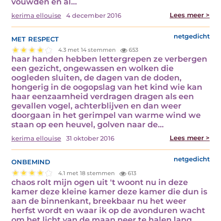
vouwden en al…
Lees meer >
kerima ellouise
4 december 2016
met respect
netgedicht
4.3 met 14 stemmen
653
haar handen hebben lettergrepen ze verbergen
een gezicht, ongewassen en wolken die
oogleden sluiten, de dagen van de doden,
hongerig in de oogopslag van het kind wie kan
haar eenzaamheid verdragen dragen als een
gevallen vogel, achterblijven en dan weer
doorgaan in het gerimpel van warme wind we
staan op een heuvel, golven naar de…
Lees meer >
kerima ellouise
31 oktober 2016
onbemind
netgedicht
4.1 met 18 stemmen
613
chaos rolt mijn ogen uit 't woont nu in deze
kamer deze kleine kamer deze kamer die dun is
aan de binnenkant, breekbaar nu het weer
herfst wordt en waar ik op de avonduren wacht
om het licht van de maan neer te halen lang