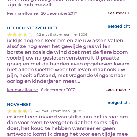
zijn ik heb mezelf…
Lees meer >
kerima ellouise
20 december 2017
helden sterven niet
netgedicht
4.2 met 9 stemmen
1.006
ik kijk nog een keer om en zie uw assen vallen
alsof ze nog even het gewijde gras willen
borstelen zoals de wind doet met de fiere boom
voorbij uw nu gesloten vensterruit U praatte
graag en met de handen even opgeheven kwam
niet alleen Goethe weer tot leven maar ook uw
pijn, nooit aflatend, met vragende vingers naar
oorlog en kinderjaren meer…
Lees meer >
kerima ellouise
8 december 2017
november
netgedicht
4.1 met 8 stemmen
795
er komt een maand van stilte aan het is raar om
dan voor even te vergeten dat het soms pijn
doet, het koud te hebben wanneer er geen
antwoord komt ik draag het voor een tijdje mee