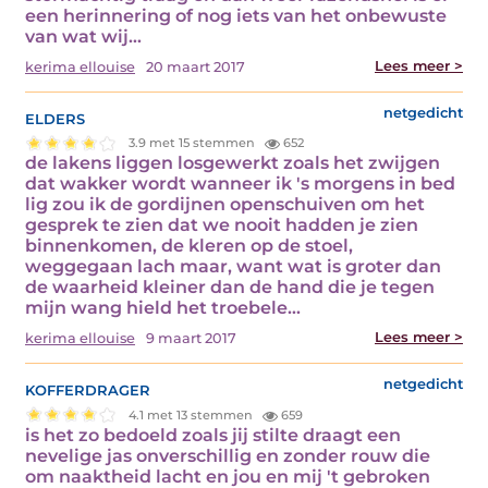
een herinnering of nog iets van het onbewuste
van wat wij…
Lees meer >
kerima ellouise
20 maart 2017
elders
netgedicht
3.9 met 15 stemmen
652
de lakens liggen losgewerkt zoals het zwijgen
dat wakker wordt wanneer ik 's morgens in bed
lig zou ik de gordijnen openschuiven om het
gesprek te zien dat we nooit hadden je zien
binnenkomen, de kleren op de stoel,
weggegaan lach maar, want wat is groter dan
de waarheid kleiner dan de hand die je tegen
mijn wang hield het troebele…
Lees meer >
kerima ellouise
9 maart 2017
kofferdrager
netgedicht
4.1 met 13 stemmen
659
is het zo bedoeld zoals jij stilte draagt een
nevelige jas onverschillig en zonder rouw die
om naaktheid lacht en jou en mij 't gebroken