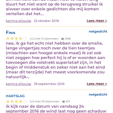
duurt het niet want op de terugweg struikel ik
alweer over enkele gedichten die mij komen
vertellen dat het…
Lees meer >
kerima ellouise
22 oktober 2016
Finn
netgedicht
4.2 met 11 stemmen
948
nee, ik ga het echt niet hebben over de smalle,
lange vingertjes noch over de tien teentjes
(misschien een hoogst enkele maal) ik zal ook
niet zeggen hoe perfect hij is of er woorden aan
toevoegen die volstrekt superlatief zijn, in het
begin of middenstuk en zeker niet aan het eind
(maar dit terzijde) het meest voorkomende zou
natuurlijk…
Lees meer >
kerima ellouise
29 september 2016
hartslag
netgedicht
4.0 met 10 stemmen
611
ik kijk naar de datum van vandaag 24
september 2016 de wind laat nog geen schaduw