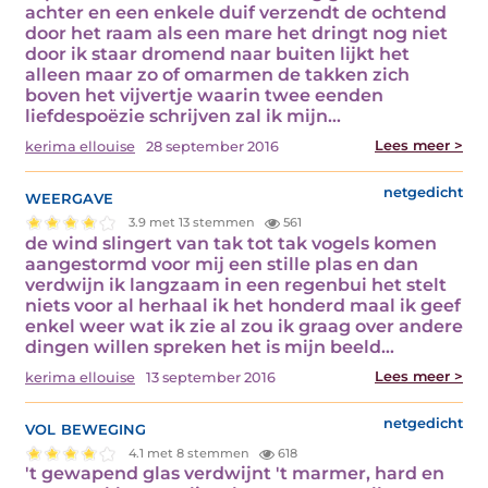
achter en een enkele duif verzendt de ochtend
door het raam als een mare het dringt nog niet
door ik staar dromend naar buiten lijkt het
alleen maar zo of omarmen de takken zich
boven het vijvertje waarin twee eenden
liefdespoëzie schrijven zal ik mijn…
Lees meer >
kerima ellouise
28 september 2016
weergave
netgedicht
3.9 met 13 stemmen
561
de wind slingert van tak tot tak vogels komen
aangestormd voor mij een stille plas en dan
verdwijn ik langzaam in een regenbui het stelt
niets voor al herhaal ik het honderd maal ik geef
enkel weer wat ik zie al zou ik graag over andere
dingen willen spreken het is mijn beeld…
Lees meer >
kerima ellouise
13 september 2016
vol beweging
netgedicht
4.1 met 8 stemmen
618
't gewapend glas verdwijnt 't marmer, hard en