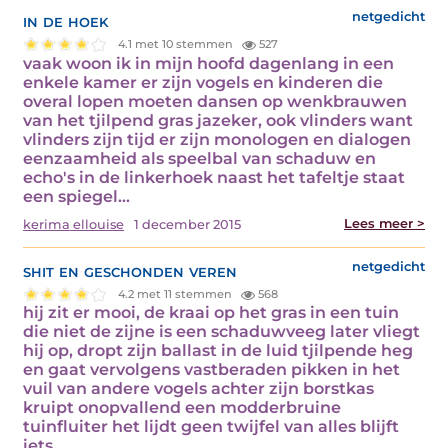
in de hoek
netgedicht
4.1 met 10 stemmen
527
vaak woon ik in mijn hoofd dagenlang in een
enkele kamer er zijn vogels en kinderen die
overal lopen moeten dansen op wenkbrauwen
van het tjilpend gras jazeker, ook vlinders want
vlinders zijn tijd er zijn monologen en dialogen
eenzaamheid als speelbal van schaduw en
echo's in de linkerhoek naast het tafeltje staat
een spiegel…
Lees meer >
kerima ellouise
1 december 2015
shit en geschonden veren
netgedicht
4.2 met 11 stemmen
568
hij zit er mooi, de kraai op het gras in een tuin
die niet de zijne is een schaduwveeg later vliegt
hij op, dropt zijn ballast in de luid tjilpende heg
en gaat vervolgens vastberaden pikken in het
vuil van andere vogels achter zijn borstkas
kruipt onopvallend een modderbruine
tuinfluiter het lijdt geen twijfel van alles blijft
iets…