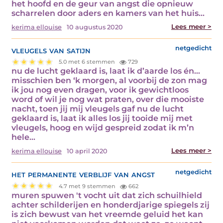
het hoofd en de geur van angst die opnieuw
scharrelen door aders en kamers van het huis…
Lees meer >
kerima ellouise
10 augustus 2020
vleugels van satijn
netgedicht
5.0 met 6 stemmen
729
nu de lucht geklaard is, laat ik d’aarde los én...
misschien ben ‘k morgen, al voorbij de zon mag
ik jou nog even dragen, voor ik gewichtloos
word of wil je nog wat praten, over die mooiste
nacht, toen jij mij vleugels gaf nu de lucht
geklaard is, laat ik alles los jij tooide mij met
vleugels, hoog en wijd gespreid zodat ik m’n
hele…
Lees meer >
kerima ellouise
10 april 2020
het permanente verblijf van angst
netgedicht
4.7 met 9 stemmen
662
muren spuwen 't vocht uit dat zich schuilhield
achter schilderijen en honderdjarige spiegels zij
is zich bewust van het vreemde geluid het kan