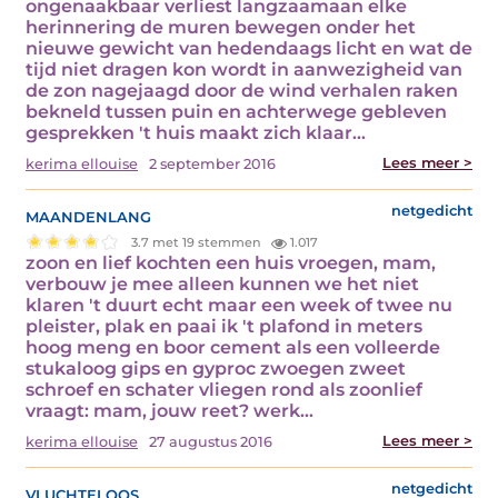
ongenaakbaar verliest langzaamaan elke
herinnering de muren bewegen onder het
nieuwe gewicht van hedendaags licht en wat de
tijd niet dragen kon wordt in aanwezigheid van
de zon nagejaagd door de wind verhalen raken
bekneld tussen puin en achterwege gebleven
gesprekken 't huis maakt zich klaar…
Lees meer >
kerima ellouise
2 september 2016
maandenlang
netgedicht
3.7 met 19 stemmen
1.017
zoon en lief kochten een huis vroegen, mam,
verbouw je mee alleen kunnen we het niet
klaren 't duurt echt maar een week of twee nu
pleister, plak en paai ik 't plafond in meters
hoog meng en boor cement als een volleerde
stukaloog gips en gyproc zwoegen zweet
schroef en schater vliegen rond als zoonlief
vraagt: mam, jouw reet? werk…
Lees meer >
kerima ellouise
27 augustus 2016
vluchteloos
netgedicht