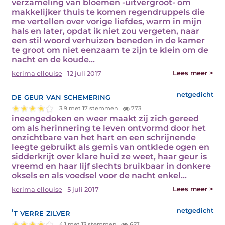
verzameling van bloemen -uitvergroot- om
makkelijker thuis te komen regendruppels die
me vertellen over vorige liefdes, warm in mijn
hals en later, opdat ik niet zou vergeten, naar
een stil woord verhuizen beneden in de kamer
te groot om niet eenzaam te zijn te klein om de
nacht en de koude…
Lees meer >
kerima ellouise
12 juli 2017
de geur van schemering
netgedicht
3.9 met 17 stemmen
773
ineengedoken en weer maakt zij zich gereed
om als herinnering te leven ontvormd door het
onzichtbare van het hart en een schrijnende
leegte gebruikt als gemis van ontklede ogen en
sidderkrijt over klare huid ze weet, haar geur is
vreemd en haar lijf slechts bruikbaar in donkere
oksels en als voedsel voor de nacht enkel…
Lees meer >
kerima ellouise
5 juli 2017
't verre zilver
netgedicht
4.1 met 13 stemmen
657