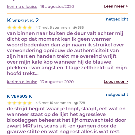
Lees meer >
kerima ellouise
19 augustus 2020
K versus k. 2
netgedicht
4.7 met 6 stemmen
586
van binnen naar buiten de deur valt achter mij
dicht op dat moment kan ik geen warmer
woord bedenken dan zijn naam ik struikel over
verwondering opnieuw de authenticiteit van
zijn hart en handen trekt me overeind wrijft
over mijn kale kop wanneer hij de blauwe
plekken - van angst en 't lage zelfbeeld- uit mijn
hoofd trekt…
Lees meer >
kerima ellouise
13 augustus 2020
k versus k
netgedicht
4.6 met 16 stemmen
728
de strijd begint waar je loopt, slaapt, eet wat en
wanneer staat op de lijst het agressieve
blootleggen beheerst het lijf omzwachteld door
zwart MRI's in, scans uit -en gangen door de
grauwe stilte en wat nog rest alles is wat rest: