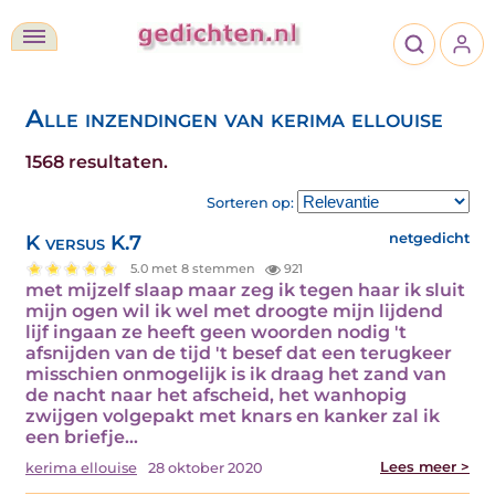
Alle inzendingen van kerima ellouise
1568 resultaten.
Sorteren op:
K versus K.7
netgedicht
5.0 met 8 stemmen
921
met mijzelf slaap maar zeg ik tegen haar ik sluit
mijn ogen wil ik wel met droogte mijn lijdend
lijf ingaan ze heeft geen woorden nodig 't
afsnijden van de tijd 't besef dat een terugkeer
misschien onmogelijk is ik draag het zand van
de nacht naar het afscheid, het wanhopig
zwijgen volgepakt met knars en kanker zal ik
een briefje…
Lees meer >
kerima ellouise
28 oktober 2020