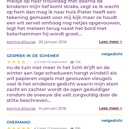
meisje op haar trouwdag met daarna de
kinderen mijn lief komt straks, zegt ze ik wacht
op hem dan mag ik naar huis Pieter heeft een
tekening gemaakt voor mij kijk maar ze houdt
een wit servet omhoog nog netjes opgevouwen,
legt het meteen terug naast het bord met
boterhammen hij wordt groot…
Lees meer >
kerima ellouise
20 januari 2016
gesprek in de schemer
netgedicht
4.3 met 13 stemmen
726
nu de tuin niet meer in het licht drijft en de
winter aan lage schaduwen hangt windstil als
wit papieren vogels met gevouwen vleugels
voel ik het eindeloze gedicht waarin mijn stem
zacht en zachter wordt de ogen geduldiger
rondom de sneeuw die valt zorgvuldig door de
stilte beschreven…
Lees meer >
kerima ellouise
14 januari 2016
overmand
netgedicht
4.5 met 12 stemmen
596