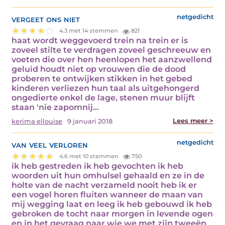
vergeet ons niet
netgedicht
4.3 met 14 stemmen
821
haat wordt weggevoerd trein na trein er is
zoveel stilte te verdragen zoveel geschreeuw en
voeten die over hen heenlopen het aanzwellend
geluid houdt niet op vrouwen die de dood
proberen te ontwijken stikken in het gebed
kinderen verliezen hun taal als uitgehongerd
ongedierte enkel de lage, stenen muur blijft
staan 'nie zapomnij…
Lees meer >
kerima ellouise
9 januari 2018
van veel verloren
netgedicht
4.6 met 10 stemmen
750
ik heb gestreden ik heb gevochten ik heb
woorden uit hun omhulsel gehaald en ze in de
holte van de nacht verzameld nooit heb ik er
een vogel horen fluiten wanneer de maan van
mij wegging laat en leeg ik heb gebouwd ik heb
gebroken de tocht naar morgen in levende ogen
en in het gevraag naar wie we met zijn tweeën