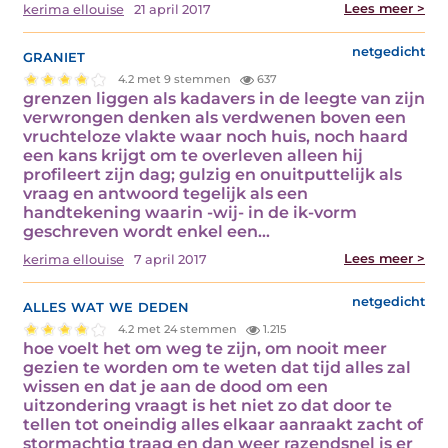
Lees meer >
kerima ellouise
21 april 2017
graniet
netgedicht
4.2 met 9 stemmen
637
grenzen liggen als kadavers in de leegte van zijn
verwrongen denken als verdwenen boven een
vruchteloze vlakte waar noch huis, noch haard
een kans krijgt om te overleven alleen hij
profileert zijn dag; gulzig en onuitputtelijk als
vraag en antwoord tegelijk als een
handtekening waarin -wij- in de ik-vorm
geschreven wordt enkel een…
Lees meer >
kerima ellouise
7 april 2017
alles wat we deden
netgedicht
4.2 met 24 stemmen
1.215
hoe voelt het om weg te zijn, om nooit meer
gezien te worden om te weten dat tijd alles zal
wissen en dat je aan de dood om een
uitzondering vraagt is het niet zo dat door te
tellen tot oneindig alles elkaar aanraakt zacht of
stormachtig traag en dan weer razendsnel is er