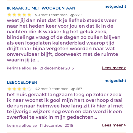
ik raak je met woorden aan
netgedicht
5.0 met 1 stemmen
779
weet jij dan niet dat ik je liefheb steeds weer
naar het heden keer voor jou en dat ik in de
nachten die ik wakker lig het geluk zoek,
blindelings vraag of de dagen zo zullen blijven
als een losgelaten kalenderblad waarop tijd
drijft naar bijna vergeten woorden naar wat
onvervulbaar blijft, doorweekt met de ruimte
waarin jij je…
Lees meer >
kerima ellouise
21 december 2015
leeggelopen
netgedicht
4.2 met 9 stemmen
587
het huis geraakt langzaam leeg op zolder zoek
ik naar woonst ik gooi mijn hart overhoop draai
de rug naar heimwee hoe lang zit ik hier al met
te ijverige wijzers nog even en dan word ik een
zwerfkei te vaak in mijn gedachten…
Lees meer >
kerima ellouise
11 december 2015