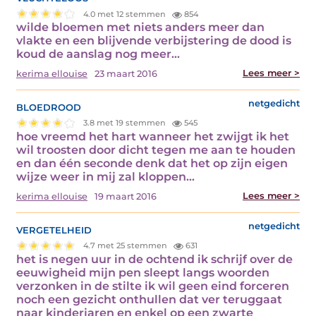
4.0 met 12 stemmen
854
wilde bloemen met niets anders meer dan
vlakte en een blijvende verbijstering de dood is
koud de aanslag nog meer…
Lees meer >
kerima ellouise
23 maart 2016
bloedrood
netgedicht
3.8 met 19 stemmen
545
hoe vreemd het hart wanneer het zwijgt ik het
wil troosten door dicht tegen me aan te houden
en dan één seconde denk dat het op zijn eigen
wijze weer in mij zal kloppen…
Lees meer >
kerima ellouise
19 maart 2016
vergetelheid
netgedicht
4.7 met 25 stemmen
631
het is negen uur in de ochtend ik schrijf over de
eeuwigheid mijn pen sleept langs woorden
verzonken in de stilte ik wil geen eind forceren
noch een gezicht onthullen dat ver teruggaat
naar kinderjaren en enkel op een zwarte