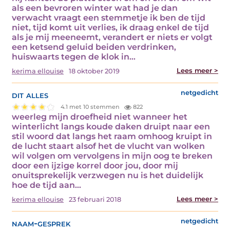
als een bevroren winter wat had je dan
verwacht vraagt een stemmetje ik ben de tijd
niet, tijd komt uit verlies, ik draag enkel de tijd
als je mij meeneemt, verandert er niets er volgt
een ketsend geluid beiden verdrinken,
huiswaarts tegen de klok in…
Lees meer >
kerima ellouise
18 oktober 2019
dit alles
netgedicht
4.1 met 10 stemmen
822
weerleg mijn droefheid niet wanneer het
winterlicht langs koude daken druipt naar een
stil woord dat langs het raam omhoog kruipt in
de lucht staart alsof het de vlucht van wolken
wil volgen om vervolgens in mijn oog te breken
door een ijzige korrel door jou, door mij
onuitsprekelijk verzwegen nu is het duidelijk
hoe de tijd aan…
Lees meer >
kerima ellouise
23 februari 2018
naam-gesprek
netgedicht