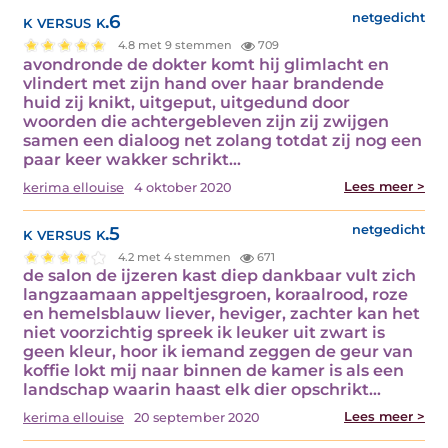
k versus k.6
netgedicht
4.8 met 9 stemmen
709
avondronde de dokter komt hij glimlacht en
vlindert met zijn hand over haar brandende
huid zij knikt, uitgeput, uitgedund door
woorden die achtergebleven zijn zij zwijgen
samen een dialoog net zolang totdat zij nog een
paar keer wakker schrikt…
Lees meer >
kerima ellouise
4 oktober 2020
k versus k.5
netgedicht
4.2 met 4 stemmen
671
de salon de ijzeren kast diep dankbaar vult zich
langzaamaan appeltjesgroen, koraalrood, roze
en hemelsblauw liever, heviger, zachter kan het
niet voorzichtig spreek ik leuker uit zwart is
geen kleur, hoor ik iemand zeggen de geur van
koffie lokt mij naar binnen de kamer is als een
landschap waarin haast elk dier opschrikt…
Lees meer >
kerima ellouise
20 september 2020