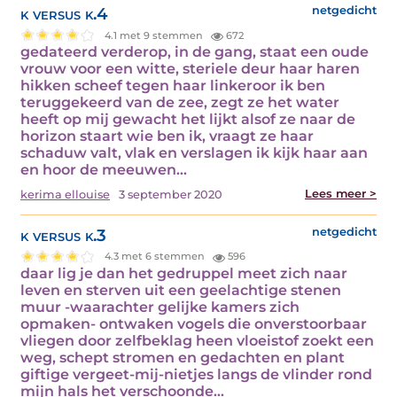
k versus k.4
netgedicht
4.1 met 9 stemmen
672
gedateerd verderop, in de gang, staat een oude
vrouw voor een witte, steriele deur haar haren
hikken scheef tegen haar linkeroor ik ben
teruggekeerd van de zee, zegt ze het water
heeft op mij gewacht het lijkt alsof ze naar de
horizon staart wie ben ik, vraagt ze haar
schaduw valt, vlak en verslagen ik kijk haar aan
en hoor de meeuwen…
Lees meer >
kerima ellouise
3 september 2020
k versus k.3
netgedicht
4.3 met 6 stemmen
596
daar lig je dan het gedruppel meet zich naar
leven en sterven uit een geelachtige stenen
muur -waarachter gelijke kamers zich
opmaken- ontwaken vogels die onverstoorbaar
vliegen door zelfbeklag heen vloeistof zoekt een
weg, schept stromen en gedachten en plant
giftige vergeet-mij-nietjes langs de vlinder rond
mijn hals het verschoonde…