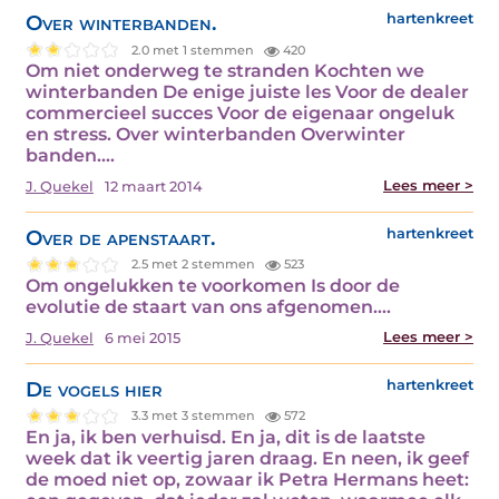
Over winterbanden.
hartenkreet
2.0 met 1 stemmen
420
Om niet onderweg te stranden Kochten we
winterbanden De enige juiste les Voor de dealer
commercieel succes Voor de eigenaar ongeluk
en stress. Over winterbanden Overwinter
banden.…
Lees meer >
J. Quekel
12 maart 2014
Over de apenstaart.
hartenkreet
2.5 met 2 stemmen
523
Om ongelukken te voorkomen Is door de
evolutie de staart van ons afgenomen.…
Lees meer >
J. Quekel
6 mei 2015
De vogels hier
hartenkreet
3.3 met 3 stemmen
572
En ja, ik ben verhuisd. En ja, dit is de laatste
week dat ik veertig jaren draag. En neen, ik geef
de moed niet op, zowaar ik Petra Hermans heet: