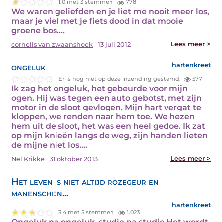
1.0 met 3 stemmen
778
We waren geliefden en je liet me nooit meer los,
maar je viel met je fiets dood in dat mooie
groene bos.…
Lees meer >
cornelis van zwaanshoek
13 juli 2012
ongeluk
hartenkreet
Er is nog niet op deze inzending gestemd.
577
Ik zag het ongeluk, het gebeurde voor mijn
ogen. Hij was tegen een auto gebotst, met zijn
motor in de sloot gevlogen. Mijn hart vergat te
kloppen, we renden naar hem toe. We hezen
hem uit de sloot, het was een heel gedoe. Ik zat
op mijn knieën langs de weg, zijn handen lieten
de mijne niet los.…
Lees meer >
Nel Krikke
31 oktober 2013
Het leven is niet altijd rozegeur en
manenschijn...
hartenkreet
3.4 met 5 stemmen
1.023
Ongeluk na ongeluk, studie na studie Het wordt