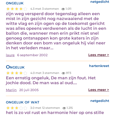
ongeluk
netgedicht
4.3 met 3 stemmen
1.011
zijn weg versperd door tegenslag alleen een
mist in zijn gezicht nog nazwaaiend met de
witte vlag en zijn ogen op de toekomst gericht
was alles opeens verdwenen als de lucht in een
ballon die, wanneer men erin prikt niet snel
genoeg ontsnappen kon grote katers in zijn
denken door een bom van ongeluk hij viel neer
in het verleden maar…
Lees meer >
laure
6 september 2002
Ongeluk
hartenkreet
4.0 met 3 stemmen
973
Een ernstig ongeluk, De man zijn fout. Het
jochie dood. De man was al oud.…
Lees meer >
Marijn
20 juli 2005
ongeluk of wat
netgedicht
3.0 met 12 stemmen
1.215
het is zo vol rust en harmonie hier op ons stille