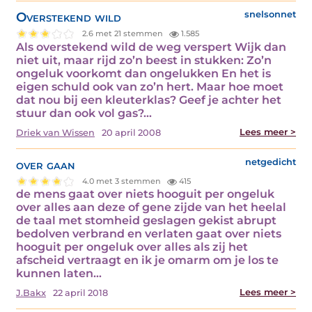
Overstekend wild
snelsonnet
2.6 met 21 stemmen
1.585
Als overstekend wild de weg verspert Wijk dan
niet uit, maar rijd zo’n beest in stukken: Zo’n
ongeluk voorkomt dan ongelukken En het is
eigen schuld ook van zo’n hert. Maar hoe moet
dat nou bij een kleuterklas? Geef je achter het
stuur dan ook vol gas?…
Lees meer >
Driek van Wissen
20 april 2008
over gaan
netgedicht
4.0 met 3 stemmen
415
de mens gaat over niets hooguit per ongeluk
over alles aan deze of gene zijde van het heelal
de taal met stomheid geslagen gekist abrupt
bedolven verbrand en verlaten gaat over niets
hooguit per ongeluk over alles als zij het
afscheid vertraagt en ik je omarm om je los te
kunnen laten…
Lees meer >
J.Bakx
22 april 2018