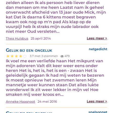
zelden alleen Ik als persoon heb liever dieren
dan mensen om me heen Laatst nam ik geheel
onverwacht afscheid van 13 jaar oude Mick, mijn
kat Dat ik daarna 6 kittens moest begraven
kwam ook nog op m'n pad Als klap op de
vuurpijl heb ik straks mijn oude labrador ook
niet meer Oud versleten…
Lees meer >
Thea Hulsbus
25 april 2014
Geluk bij een ongeluk
netgedicht
3.7 met 3 stemmen
479
Ik voel me een verliefde haan Het mikpunt van
mijn adoreren Valt dit keer weer eens onder
heren Het is, het is, het is een - zwaan Het is
geleidelijk gegaan Ik had mij weten te bezeren
Ik moest opnieuw het zwemmen leren Mijn
mannetje weer kunnen staan Dat alles lukte
wonderwel Ik zit weer lekker in mijn vel Hoe
smaken mij weer kroos en…
Lees meer >
Anneke Haasnoot
24 mei 2016
snelsonnet