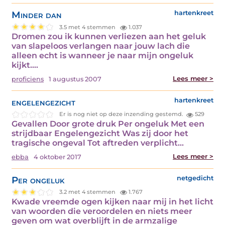
Minder dan
hartenkreet
3.5 met 4 stemmen
1.037
Dromen zou ik kunnen verliezen aan het geluk
van slapeloos verlangen naar jouw lach die
alleen echt is wanneer je naar mijn ongeluk
kijkt.…
Lees meer >
proficiens
1 augustus 2007
engelengezicht
hartenkreet
Er is nog niet op deze inzending gestemd.
529
Gevallen Door grote druk Per ongeluk Met een
strijdbaar Engelengezicht Was zij door het
tragische ongeval Tot aftreden verplicht…
Lees meer >
ebba
4 oktober 2017
Per ongeluk
netgedicht
3.2 met 4 stemmen
1.767
Kwade vreemde ogen kijken naar mij in het licht
van woorden die veroordelen en niets meer
geven om wat overblijft in de armzalige