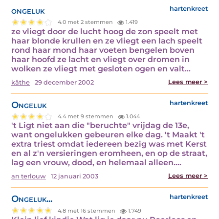
ongeluk
hartenkreet
4.0 met 2 stemmen
1.419
ze vliegt door de lucht hoog de zon speelt met
haar blonde krullen en ze vliegt een lach speelt
rond haar mond haar voeten bengelen boven
haar hoofd ze lacht en vliegt over dromen in
wolken ze vliegt met gesloten ogen en valt…
Lees meer >
käthe
29 december 2002
Ongeluk
hartenkreet
4.4 met 9 stemmen
1.044
't Ligt niet aan die "beruchte" vrijdag de 13e,
want ongelukken gebeuren elke dag. 't Maakt 't
extra triest omdat iedereen bezig was met Kerst
en al z'n versieringen eromheen, en op de straat,
lag een vrouw, dood, en helemaal alleen.…
Lees meer >
an terlouw
12 januari 2003
Ongeluk...
hartenkreet
4.8 met 16 stemmen
1.749