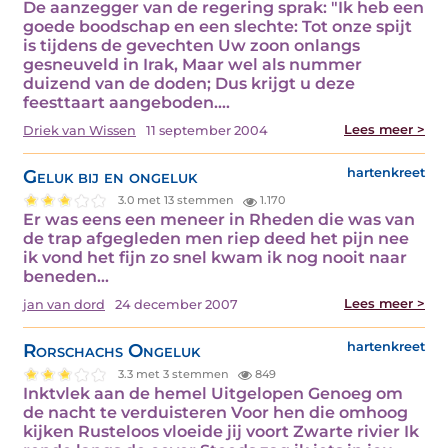
De aanzegger van de regering sprak: "Ik heb een
goede boodschap en een slechte: Tot onze spijt
is tijdens de gevechten Uw zoon onlangs
gesneuveld in Irak, Maar wel als nummer
duizend van de doden; Dus krijgt u deze
feesttaart aangeboden.…
Lees meer >
Driek van Wissen
11 september 2004
Geluk bij en ongeluk
hartenkreet
3.0 met 13 stemmen
1.170
Er was eens een meneer in Rheden die was van
de trap afgegleden men riep deed het pijn nee
ik vond het fijn zo snel kwam ik nog nooit naar
beneden…
Lees meer >
jan van dord
24 december 2007
Rorschachs Ongeluk
hartenkreet
3.3 met 3 stemmen
849
Inktvlek aan de hemel Uitgelopen Genoeg om
de nacht te verduisteren Voor hen die omhoog
kijken Rusteloos vloeide jij voort Zwarte rivier Ik