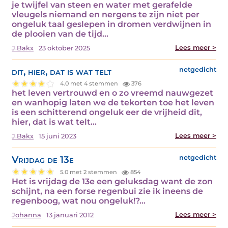
je twijfel van steen en water met gerafelde
vleugels niemand en nergens te zijn niet per
ongeluk taal geslepen in dromen verdwijnen in
de plooien van de tijd…
Lees meer >
J.Bakx
23 oktober 2025
dit, hier, dat is wat telt
netgedicht
4.0 met 4 stemmen
376
het leven vertrouwd en o zo vreemd nauwgezet
en wanhopig laten we de tekorten toe het leven
is een schitterend ongeluk eer de vrijheid dit,
hier, dat is wat telt…
Lees meer >
J.Bakx
15 juni 2023
Vrijdag de 13e
netgedicht
5.0 met 2 stemmen
854
Het is vrijdag de 13e een geluksdag want de zon
schijnt, na een forse regenbui zie ik ineens de
regenboog, wat nou ongeluk!?…
Lees meer >
Johanna
13 januari 2012