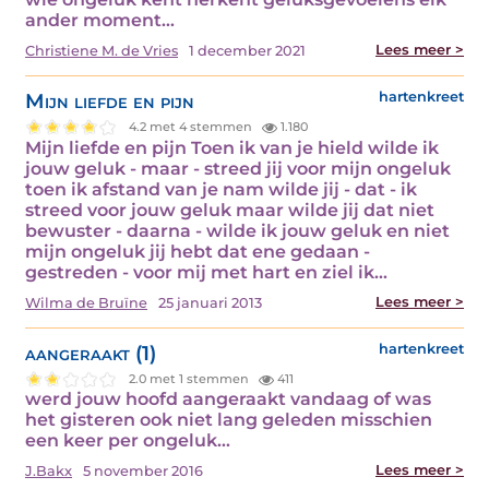
ander moment…
Lees meer >
Christiene M. de Vries
1 december 2021
Mijn liefde en pijn
hartenkreet
4.2 met 4 stemmen
1.180
Mijn liefde en pijn Toen ik van je hield wilde ik
jouw geluk - maar - streed jij voor mijn ongeluk
toen ik afstand van je nam wilde jij - dat - ik
streed voor jouw geluk maar wilde jij dat niet
bewuster - daarna - wilde ik jouw geluk en niet
mijn ongeluk jij hebt dat ene gedaan -
gestreden - voor mij met hart en ziel ik…
Lees meer >
Wilma de Bruïne
25 januari 2013
aangeraakt (1)
hartenkreet
2.0 met 1 stemmen
411
werd jouw hoofd aangeraakt vandaag of was
het gisteren ook niet lang geleden misschien
een keer per ongeluk…
Lees meer >
J.Bakx
5 november 2016