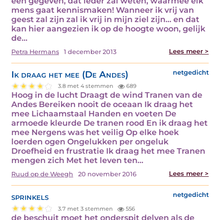
een gegeven, dat ieder zal weten, waarmee elk
mens gaat kennismaken! Wanneer ik vrij van
geest zal zijn zal ik vrij in mijn ziel zijn... en dat
kan hier aangezien ik op de hoogte woon, gelijk
de…
Lees meer >
Petra Hermans
1 december 2013
Ik draag het mee (De Andes)
netgedicht
3.8 met 4 stemmen
689
Hoog in de lucht Draagt de wind Tranen van de
Andes Bereiken nooit de oceaan Ik draag het
mee Lichaamstaal Handen en voeten De
armoede kleurde De tranen rood En ik draag het
mee Nergens was het veilig Op elke hoek
loerden ogen Ongelukken per ongeluk
Droefheid en frustratie Ik draag het mee Tranen
mengen zich Met het leven ten…
Lees meer >
Ruud op de Weegh
20 november 2016
sprinkels
netgedicht
3.7 met 3 stemmen
556
de beschuit moet het onderspit delven als de