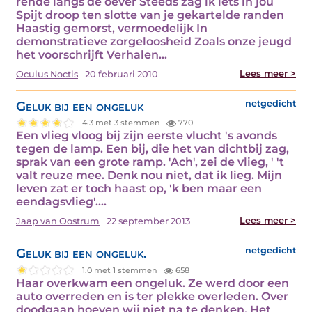
rende langs de oever Steeds zag ik iets in jou
Spijt droop ten slotte van je gekartelde randen
Haastig gemorst, vermoedelijk In
demonstratieve zorgeloosheid Zoals onze jeugd
het voorschrijft Verhalen…
Lees meer >
Oculus Noctis
20 februari 2010
Geluk bij een ongeluk
netgedicht
4.3 met 3 stemmen
770
Een vlieg vloog bij zijn eerste vlucht 's avonds
tegen de lamp. Een bij, die het van dichtbij zag,
sprak van een grote ramp. 'Ach', zei de vlieg, ' 't
valt reuze mee. Denk nou niet, dat ik lieg. Mijn
leven zat er toch haast op, 'k ben maar een
eendagsvlieg'.…
Lees meer >
Jaap van Oostrum
22 september 2013
Geluk bij een ongeluk.
netgedicht
1.0 met 1 stemmen
658
Haar overkwam een ongeluk. Ze werd door een
auto overreden en is ter plekke overleden. Over
doodgaan hoeven wij niet na te denken. Het