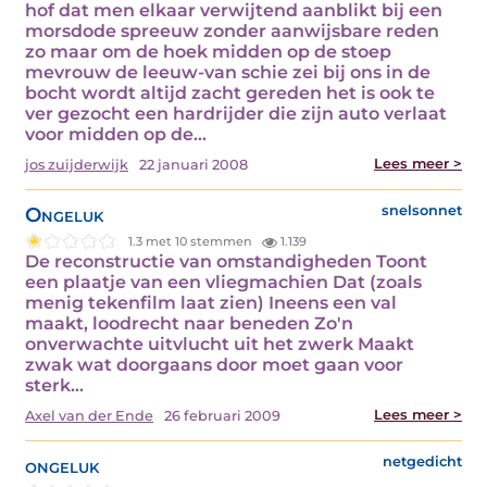
hof dat men elkaar verwijtend aanblikt bij een
morsdode spreeuw zonder aanwijsbare reden
zo maar om de hoek midden op de stoep
mevrouw de leeuw-van schie zei bij ons in de
bocht wordt altijd zacht gereden het is ook te
ver gezocht een hardrijder die zijn auto verlaat
voor midden op de…
Lees meer >
jos zuijderwijk
22 januari 2008
Ongeluk
snelsonnet
1.3 met 10 stemmen
1.139
De reconstructie van omstandigheden Toont
een plaatje van een vliegmachien Dat (zoals
menig tekenfilm laat zien) Ineens een val
maakt, loodrecht naar beneden Zo'n
onverwachte uitvlucht uit het zwerk Maakt
zwak wat doorgaans door moet gaan voor
sterk…
Lees meer >
Axel van der Ende
26 februari 2009
ongeluk
netgedicht