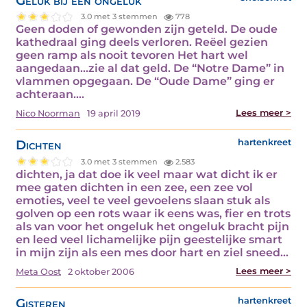
Geluk bij een ongeluk
3.0 met 3 stemmen
778
Geen doden of gewonden zijn geteld. De oude
kathedraal ging deels verloren. Reëel gezien
geen ramp als nooit tevoren Het hart wel
aangedaan...zie al dat geld. De “Notre Dame” in
vlammen opgegaan. De “Oude Dame” ging er
achteraan.…
Lees meer >
Nico Noorman
19 april 2019
Dichten
hartenkreet
3.0 met 3 stemmen
2.583
dichten, ja dat doe ik veel maar wat dicht ik er
mee gaten dichten in een zee, een zee vol
emoties, veel te veel gevoelens slaan stuk als
golven op een rots waar ik eens was, fier en trots
als van voor het ongeluk het ongeluk bracht pijn
en leed veel lichamelijke pijn geestelijke smart
in mijn zijn als een mes door hart en ziel sneed…
Lees meer >
Meta Oost
2 oktober 2006
Gisteren
hartenkreet