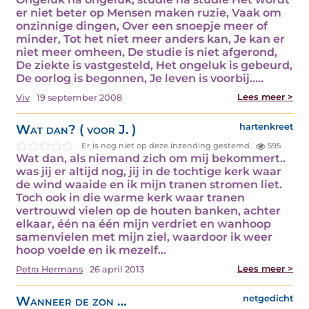
er niet beter op Mensen maken ruzie, Vaak om
onzinnige dingen, Over een snoepje meer of
minder, Tot het niet meer anders kan, Je kan er
niet meer omheen, De studie is niet afgerond,
De ziekte is vastgesteld, Het ongeluk is gebeurd,
De oorlog is begonnen, Je leven is voorbij..…
Lees meer >
Viv
19 september 2008
Wat dan? ( voor J. )
hartenkreet
Er is nog niet op deze inzending gestemd.
595
Wat dan, als niemand zich om mij bekommert..
was jij er altijd nog, jij in de tochtige kerk waar
de wind waaide en ik mijn tranen stromen liet.
Toch ook in die warme kerk waar tranen
vertrouwd vielen op de houten banken, achter
elkaar, één na één mijn verdriet en wanhoop
samenvielen met mijn ziel, waardoor ik weer
hoop voelde en ik mezelf…
Lees meer >
Petra Hermans
26 april 2013
Wanneer de zon …
netgedicht