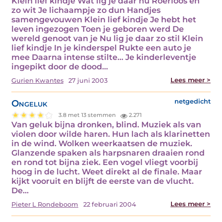
Klein lief kindje Wat lig je daar nu Roerloos en
zo wit Je lichaampje zo dun Handjes
samengevouwen Klein lief kindje Je hebt het
leven ingezogen Toen je geboren werd De
wereld genoot van je Nu lig je daar zo stil Klein
lief kindje In je kinderspel Rukte een auto je
mee Daarna intense stilte... Je kinderleventje
ingepikt door de dood…
Lees meer >
Gurien Kwantes
27 juni 2003
Ongeluk
netgedicht
3.8 met 13 stemmen
2.271
Van geluk bijna dronken, blind. Muziek als van
violen door wilde haren. Hun lach als klarinetten
in de wind. Wolken weerkaatsen de muziek.
Glanzende spaken als harpsnaren draaien rond
en rond tot bijna ziek. Een vogel vliegt voorbij
hoog in de lucht. Weet direkt al de finale. Maar
kijkt vooruit en blijft de eerste van de vlucht.
De…
Lees meer >
Pieter L Rondeboom
22 februari 2004