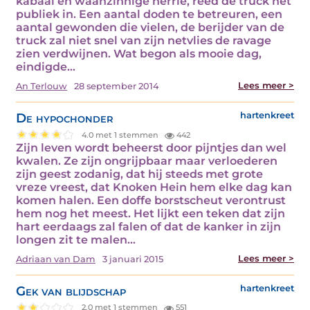
kabaal en waanzinnige herrie, reed de truck het
publiek in. Een aantal doden te betreuren, een
aantal gewonden die vielen, de berijder van de
truck zal niet snel van zijn netvlies de ravage
zien verdwijnen. Wat begon als mooie dag,
eindigde…
Lees meer >
An Terlouw
28 september 2014
De hypochonder
hartenkreet
4.0 met 1 stemmen
442
Zijn leven wordt beheerst door pijntjes dan wel
kwalen. Ze zijn ongrijpbaar maar verloederen
zijn geest zodanig, dat hij steeds met grote
vreze vreest, dat Knoken Hein hem elke dag kan
komen halen. Een doffe borstscheut verontrust
hem nog het meest. Het lijkt een teken dat zijn
hart eerdaags zal falen of dat de kanker in zijn
longen zit te malen…
Lees meer >
Adriaan van Dam
3 januari 2015
Gek van blijdschap
hartenkreet
2.0 met 1 stemmen
551