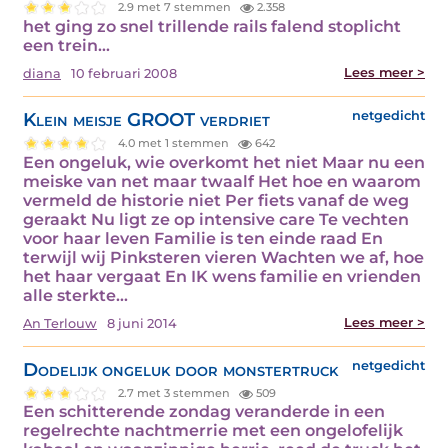
2.9 met 7 stemmen
2.358
het ging zo snel trillende rails falend stoplicht
een trein…
Lees meer >
diana
10 februari 2008
Klein meisje GROOT verdriet
netgedicht
4.0 met 1 stemmen
642
Een ongeluk, wie overkomt het niet Maar nu een
meiske van net maar twaalf Het hoe en waarom
vermeld de historie niet Per fiets vanaf de weg
geraakt Nu ligt ze op intensive care Te vechten
voor haar leven Familie is ten einde raad En
terwijl wij Pinksteren vieren Wachten we af, hoe
het haar vergaat En IK wens familie en vrienden
alle sterkte…
Lees meer >
An Terlouw
8 juni 2014
Dodelijk ongeluk door monstertruck
netgedicht
2.7 met 3 stemmen
509
Een schitterende zondag veranderde in een
regelrechte nachtmerrie met een ongelofelijk