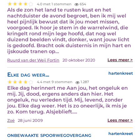
4.0 met 1 stemmen
654
Als de zon het land te rusten kust en het
nachtduister de avond begroet, ben ik mij wel
heel pijnlijk bewust dat ik jou moet missen,
voorgoed. Ik hoor je stem in de warrelwind, die
kringelt rond mijn lege hoofd, dat nog wel
duizend beelden vindt, donker, want jouw licht
is gedoofd. Bracht ook duisternis in mijn hart en
ijskoude tranen op…
Lees meer >
Ruurd van der Weij Fortin
20 oktober 2020
Elke dag weer...
hartenkreet
4.4 met 9 stemmen
1.287
Elke dag herinnert me Aan jou, het ongeluk en
mij. Jij, dood, ergens anders dan hier. Het
ongeluk, nu verleden tijd. Mij, levend, zonder
jou. Elke dag weer. Het is zo oneerlijk, ik mis je
zo. Kom terug. Alsjeblieft.…
Lees meer >
Zoë
28 juni 2009
onbewaakte spoorwegovergang
hartenkreet