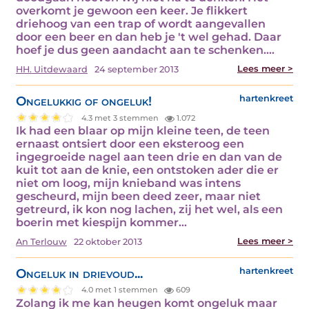
overkomt je gewoon een keer. Je flikkert
driehoog van een trap of wordt aangevallen
door een beer en dan heb je 't wel gehad. Daar
hoef je dus geen aandacht aan te schenken.…
Lees meer >
HH. Uitdewaard
24 september 2013
Ongelukkig of ongeluk!
hartenkreet
4.3 met 3 stemmen
1.072
Ik had een blaar op mijn kleine teen, de teen
ernaast ontsiert door een eksteroog een
ingegroeide nagel aan teen drie en dan van de
kuit tot aan de knie, een ontstoken ader die er
niet om loog, mijn knieband was intens
gescheurd, mijn been deed zeer, maar niet
getreurd, ik kon nog lachen, zij het wel, als een
boerin met kiespijn kommer…
Lees meer >
An Terlouw
22 oktober 2013
Ongeluk in drievoud...
hartenkreet
4.0 met 1 stemmen
609
Zolang ik me kan heugen komt ongeluk maar