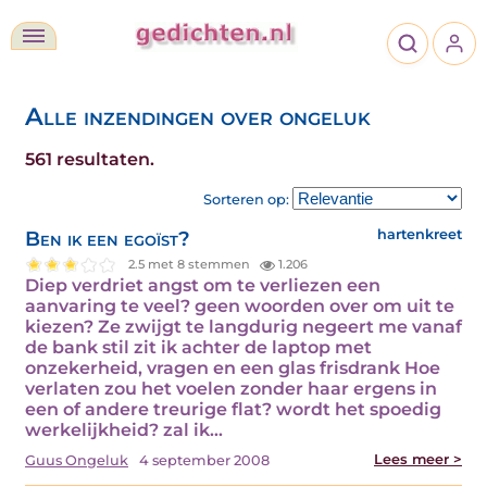
Alle inzendingen over ongeluk
561 resultaten.
Sorteren op:
Ben ik een egoïst?
hartenkreet
2.5 met 8 stemmen
1.206
Diep verdriet angst om te verliezen een
aanvaring te veel? geen woorden over om uit te
kiezen? Ze zwijgt te langdurig negeert me vanaf
de bank stil zit ik achter de laptop met
onzekerheid, vragen en een glas frisdrank Hoe
verlaten zou het voelen zonder haar ergens in
een of andere treurige flat? wordt het spoedig
werkelijkheid? zal ik…
Lees meer >
Guus Ongeluk
4 september 2008