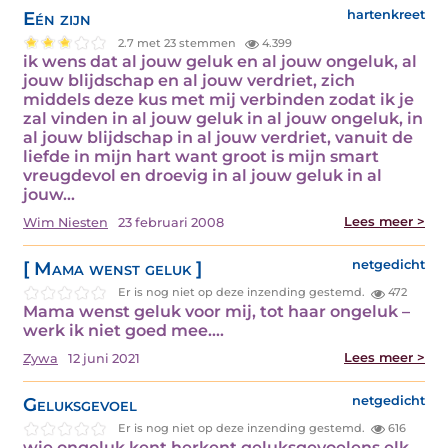
Eén zijn
hartenkreet
2.7 met 23 stemmen
4.399
ik wens dat al jouw geluk en al jouw ongeluk, al
jouw blijdschap en al jouw verdriet, zich
middels deze kus met mij verbinden zodat ik je
zal vinden in al jouw geluk in al jouw ongeluk, in
al jouw blijdschap in al jouw verdriet, vanuit de
liefde in mijn hart want groot is mijn smart
vreugdevol en droevig in al jouw geluk in al
jouw…
Lees meer >
Wim Niesten
23 februari 2008
[ Mama wenst geluk ]
netgedicht
Er is nog niet op deze inzending gestemd.
472
Mama wenst geluk voor mij, tot haar ongeluk –
werk ik niet goed mee.…
Lees meer >
Zywa
12 juni 2021
Geluksgevoel
netgedicht
Er is nog niet op deze inzending gestemd.
616
wie ongeluk kent herkent geluksgevoelens elk