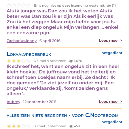
Er is nog niet op deze inzending gestemd.
511
Als ik jonger was Dan zou ik het weten Als ik
beter was Dan zou ik er zijn Als ik eerlijk was
Zou ik het zeggen Maar mijn liefde voor jou Is
enkel een diep ongeluk Mijn verlangen … enkel
een eenzame pijn…
Lees meer >
Zacharius.lenny
6 april 2016
Lokaalvredebreuk
netgedicht
3.4 met 9 stemmen
1.070
Ik schreef het, want een ongeluk zit in een heel
klein hoekje.' De juffrouw vond het treiterij en
schreef toen Loekjes naam erbij. Ze dacht : 'Ik
doe gemeen!' 'Je ziet jezelf nu onder mij. Een
ongeluk,' verklaarde zij, 'komt zelden gans
alleen.'…
Lees meer >
Aubrey
12 september 2011
alles zien niets begrijpen - voor C.Nooteboom
netgedicht
3.1 met 13 stemmen
458