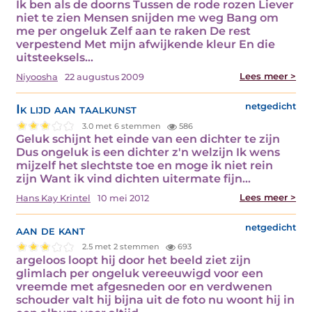
Ik ben als de doorns Tussen de rode rozen Liever
niet te zien Mensen snijden me weg Bang om
me per ongeluk Zelf aan te raken De rest
verpestend Met mijn afwijkende kleur En die
uitsteeksels…
Lees meer >
Niyoosha
22 augustus 2009
Ik lijd aan taalkunst
netgedicht
3.0 met 6 stemmen
586
Geluk schijnt het einde van een dichter te zijn
Dus ongeluk is een dichter z'n welzijn Ik wens
mijzelf het slechtste toe en moge ik niet rein
zijn Want ik vind dichten uitermate fijn…
Lees meer >
Hans Kay Krintel
10 mei 2012
aan de kant
netgedicht
2.5 met 2 stemmen
693
argeloos loopt hij door het beeld ziet zijn
glimlach per ongeluk vereeuwigd voor een
vreemde met afgesneden oor en verdwenen
schouder valt hij bijna uit de foto nu woont hij in