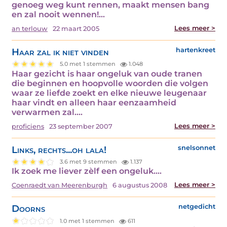
genoeg weg kunt rennen, maakt mensen bang
en zal nooit wennen!…
Lees meer >
an terlouw
22 maart 2005
Haar zal ik niet vinden
hartenkreet
5.0 met 1 stemmen
1.048
Haar gezicht is haar ongeluk van oude tranen
die beginnen en hoopvolle woorden die volgen
waar ze liefde zoekt en elke nieuwe leugenaar
haar vindt en alleen haar eenzaamheid
verwarmen zal.…
Lees meer >
proficiens
23 september 2007
Links, rechts...oh lala!
snelsonnet
3.6 met 9 stemmen
1.137
Ik zoek me liever zèlf een ongeluk.…
Lees meer >
Coenraedt van Meerenburgh
6 augustus 2008
Doorns
netgedicht
1.0 met 1 stemmen
611