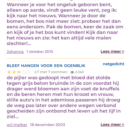
Wanneer je voor het ongeluk geboren bent,
alleen op aarde, vindt geen leuke vent, zeg ik:
kijk naar het nieuws. Wanneer je door de
bomen, het bos niet meer ziet: probeer het dan
eens andersom. Pak de bomen, keer de zaak om
en kijk of je het bos kunt vinden! Kijk dan naar
het nieuws en zie: het kan altijd vele malen
slechter!…
Lees meer >
Johanna
1 oktober 2015
bleef hangen voor een ogenblik
netgedicht
2.7 met 7 stemmen
2.240
de pijler was gedoopt met bloed dat stolde
tegen grijs beton bruinde in de zon voordat hij
drager werd bloemen aan zijn voet de knuffels
en de beren heren met hun kroost en vrouw,
stille auto's in het ademloos passeren hij droeg
de weg pas later over andere wegen verbond
gescheiden zijn ontbond het leven uit het lijf in
ziel…
Lees meer >
wil melker
18 december 2003