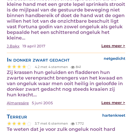
kleine hand met een grote lepel sprinkels strooit
is de mijlpaal van de gestuurde beweging niet
binnen handbereik of doet de hand wat de ogen
willen het lot van de onzichtbare beschuit ligt
vast Fortuna godin van zowel ongeluk als geluk
bepaalde het een schitterend ongeluk het
kleine…
Lees meer >
J.Bakx
19 april 2017
In donker zwart gedacht
netgedicht
4.2 met 4 stemmen
841
Zij krassen hun geluiden en fladderen hun
zwarte verenpracht brengers van het kwaad en
van ongeluk waar men ooit heilig in geloofde in
donker zwart gedacht nog steeds kraaien zij
hun kracht…
Lees meer >
Almaresáre
5 juni 2005
Terreur
hartenkreet
3.7 met 6 stemmen
1.772
Te weten dat je voor zulk ongeluk nooit hard