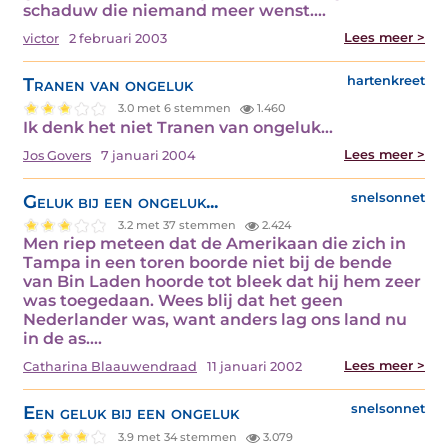
schaduw die niemand meer wenst.…
Lees meer >
victor
2 februari 2003
Tranen van ongeluk
hartenkreet
3.0 met 6 stemmen
1.460
Ik denk het niet Tranen van ongeluk…
Lees meer >
Jos Govers
7 januari 2004
Geluk bij een ongeluk...
snelsonnet
3.2 met 37 stemmen
2.424
Men riep meteen dat de Amerikaan die zich in
Tampa in een toren boorde niet bij de bende
van Bin Laden hoorde tot bleek dat hij hem zeer
was toegedaan. Wees blij dat het geen
Nederlander was, want anders lag ons land nu
in de as.…
Lees meer >
Catharina Blaauwendraad
11 januari 2002
Een geluk bij een ongeluk
snelsonnet
3.9 met 34 stemmen
3.079